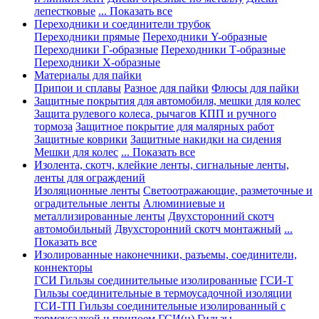
лепестковые
... Показать все
Переходники и соединители трубок
Переходники прямые
Переходники Y-образные
Переходники Г-образные
Переходники Т-образные
Переходники Х-образные
Материалы для пайки
Припои и сплавы
Разное для пайки
Флюсы для пайки
Защитные покрытия для автомобиля, мешки для колес
Защита рулевого колеса, рычагов КПП и ручного
тормоза
Защитное покрытие для малярных работ
Защитные коврики
Защитные накидки на сидения
Мешки для колес
... Показать все
Изолента, скотч, клейкие ленты, сигнальные ленты,
ленты для ограждений
Изоляционные ленты
Светоотражающие, разметочные и
оградительные ленты
Алюминиевые и
металлизированные ленты
Двухсторонний скотч
автомобильный
Двухсторонний скотч монтажный
...
Показать все
Изолированные наконечники, разъемы, соединители,
коннекторы
ГСИ Гильзы соединительные изолированные
ГСИ-Т
Гильзы соединительные в термоусадочной изоляции
ГСИ-ТП Гильзы соединительные изолированный с
термоусадкой и припоем
ГСИ(н) Гильзы