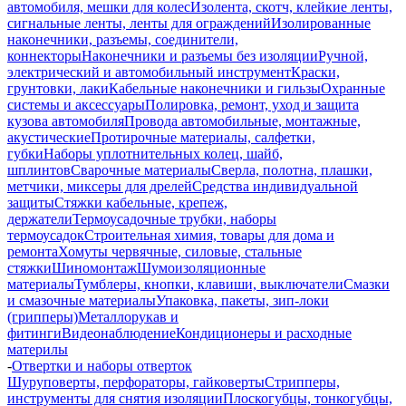
автомобиля, мешки для колес
Изолента, скотч, клейкие ленты,
сигнальные ленты, ленты для ограждений
Изолированные
наконечники, разъемы, соединители,
коннекторы
Наконечники и разъемы без изоляции
Ручной,
электрический и автомобильный инструмент
Краски,
грунтовки, лаки
Кабельные наконечники и гильзы
Охранные
системы и аксессуары
Полировка, ремонт, уход и защита
кузова автомобиля
Провода автомобильные, монтажные,
акустические
Протирочные материалы, салфетки,
губки
Наборы уплотнительных колец, шайб,
шплинтов
Сварочные материалы
Сверла, полотна, плашки,
метчики, миксеры для дрелей
Средства индивидуальной
защиты
Стяжки кабельные, крепеж,
держатели
Термоусадочные трубки, наборы
термоусадок
Строительная химия, товары для дома и
ремонта
Хомуты червячные, силовые, стальные
стяжки
Шиномонтаж
Шумоизоляционные
материалы
Тумблеры, кнопки, клавиши, выключатели
Смазки
и смазочные материалы
Упаковка, пакеты, зип-локи
(грипперы)
Металлорукав и
фитинги
Видеонаблюдение
Кондиционеры и расходные
материлы
-
Отвертки и наборы отверток
Шуруповерты, перфораторы, гайковерты
Стрипперы,
инструменты для снятия изоляции
Плоскогубцы, тонкогубцы,