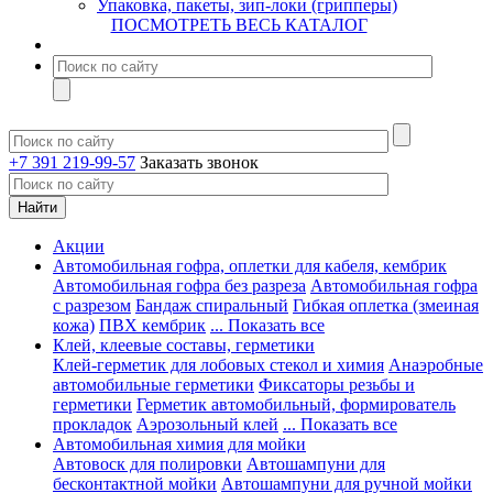
Упаковка, пакеты, зип-локи (грипперы)
ПОСМОТРЕТЬ ВЕСЬ КАТАЛОГ
+7 391 219-99-57
Заказать звонок
Акции
Автомобильная гофра, оплетки для кабеля, кембрик
Автомобильная гофра без разреза
Автомобильная гофра
с разрезом
Бандаж спиральный
Гибкая оплетка (змеиная
кожа)
ПВХ кембрик
... Показать все
Клей, клеевые составы, герметики
Клей-герметик для лобовых стекол и химия
Анаэробные
автомобильные герметики
Фиксаторы резьбы и
герметики
Герметик автомобильный, формирователь
прокладок
Аэрозольный клей
... Показать все
Автомобильная химия для мойки
Автовоск для полировки
Автошампуни для
бесконтактной мойки
Автошампуни для ручной мойки