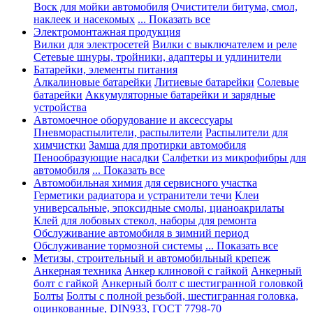
Воск для мойки автомобиля
Очистители битума, смол,
наклеек и насекомых
... Показать все
Электромонтажная продукция
Вилки для электросетей
Вилки с выключателем и реле
Сетевые шнуры, тройники, адаптеры и удлинители
Батарейки, элементы питания
Алкалиновые батарейки
Литиевые батарейки
Солевые
батарейки
Аккумуляторные батарейки и зарядные
устройства
Автомоечное оборудование и аксессуары
Пневмораспылители, распылители
Распылители для
химчистки
Замша для протирки автомобиля
Пенообразующие насадки
Салфетки из микрофибры для
автомобиля
... Показать все
Автомобильная химия для сервисного участка
Герметики радиатора и устранители течи
Клеи
универсальные, эпоксидные смолы, цианоакрилаты
Клей для лобовых стекол, наборы для ремонта
Обслуживание автомобиля в зимний период
Обслуживание тормозной системы
... Показать все
Метизы, строительный и автомобильный крепеж
Анкерная техника
Анкер клиновой с гайкой
Анкерный
болт с гайкой
Анкерный болт с шестигранной головкой
Болты
Болты с полной резьбой, шестигранная головка,
оцинкованные, DIN933, ГОСТ 7798-70