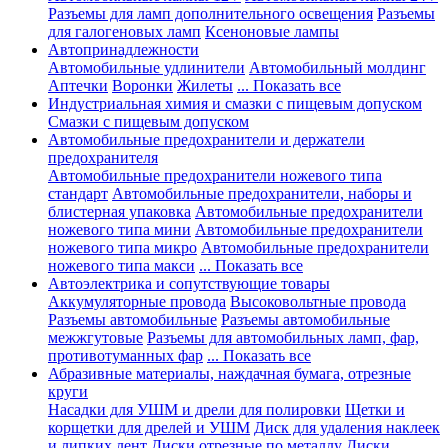
Разъемы для ламп дополнительного освещения
Разъемы
для галогеновых ламп
Ксеноновые лампы
Автопринадлежности
Автомобильные удлинители
Автомобильный молдинг
Аптечки
Воронки
Жилеты
... Показать все
Индустриальная химия и смазки с пищевым допуском
Смазки с пищевым допуском
Автомобильные предохранители и держатели
предохранителя
Автомобильные предохранители ножевого типа
стандарт
Автомобильные предохранители, наборы и
блистерная упаковка
Автомобильные предохранители
ножевого типа мини
Автомобильные предохранители
ножевого типа микро
Автомобильные предохранители
ножевого типа макси
... Показать все
Автоэлектрика и сопутствующие товары
Аккумуляторные провода
Высоковольтные провода
Разъемы автомобильные
Разъемы автомобильные
межжгутовые
Разъемы для автомобильных ламп, фар,
противотуманных фар
... Показать все
Абразивные материалы, наждачная бумага, отрезные
круги
Насадки для УШМ и дрели для полировки
Щетки и
корщетки для дрелей и УШМ
Диск для удаления наклеек
и липких лент
Диски отрезные по металлу
Диски