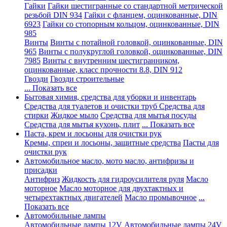
Гайки
Гайки шестигранные со стандартной метрической
резьбой DIN 934
Гайки с фланцем, оцинкованные, DIN
6923
Гайки со стопорным кольцом, оцинкованные, DIN
985
Винты
Винты с потайной головкой, оцинкованные, DIN
965
Винты с полукруглой головкой, оцинкованные, DIN
7985
Винты с внутренним шестигранником,
оцинкованные, класс прочности 8.8, DIN 912
Гвозди
Гвозди строительные
... Показать все
Бытовая химия, средства для уборки и инвентарь
Средства для туалетов и очистки труб
Средства для
стирки
Жидкое мыло
Средства для мытья посуды
Средства для мытья кухонь, плит
... Показать все
Паста, крем и лосьоны для очистки рук
Кремы, спреи и лосьоны, защитные средства
Пасты для
очистки рук
Автомобильное масло, мото масло, антифризы и
присадки
Антифриз
Жидкость для гидроусилителя руля
Масло
моторное
Масло моторное для двухтактных и
четырехтактных двигателей
Масло промывочное
...
Показать все
Автомобильные лампы
Автомобильные лампы 12V
Автомобильные лампы 24V