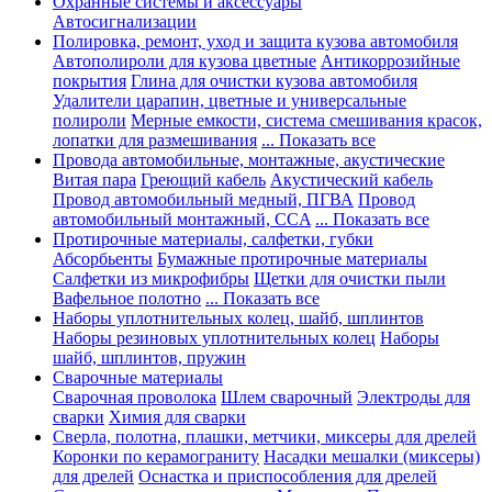
Охранные системы и аксессуары
Автосигнализации
Полировка, ремонт, уход и защита кузова автомобиля
Автополироли для кузова цветные
Антикоррозийные
покрытия
Глина для очистки кузова автомобиля
Удалители царапин, цветные и универсальные
полироли
Мерные емкости, система смешивания красок,
лопатки для размешивания
... Показать все
Провода автомобильные, монтажные, акустические
Витая пара
Греющий кабель
Акустический кабель
Провод автомобильный медный, ПГВА
Провод
автомобильный монтажный, CCA
... Показать все
Протирочные материалы, салфетки, губки
Абсорбьенты
Бумажные протирочные материалы
Салфетки из микрофибры
Щетки для очистки пыли
Вафельное полотно
... Показать все
Наборы уплотнительных колец, шайб, шплинтов
Наборы резиновых уплотнительных колец
Наборы
шайб, шплинтов, пружин
Сварочные материалы
Сварочная проволока
Шлем сварочный
Электроды для
сварки
Химия для сварки
Сверла, полотна, плашки, метчики, миксеры для дрелей
Коронки по керамограниту
Насадки мешалки (миксеры)
для дрелей
Оснастка и приспособления для дрелей