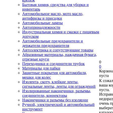
крепеж
Бытовая химия, средства для уборки и
инвентарь
Автомобильное масло, мото масло,
антифризы и присадки
Автомобильные лампы
Автопринадлежности
Индустриальная химия и смазки с пищевым
допуском
Автомобильные предохранители и
держатели предохранителя
Автоэлектрика и сопутствующие товары
Абразивные материалы, наждачная бумага,
отрезные круги
0
Переходники и соединители трубок
0
Материалы для пайки
Корзин
Защитные покрытия для автомобиля,
пуста
мешки для колес
К сожа
Изолента, скотч, клейкие ленты,
ваша ко
сигнальные ленты, ленты для ограждений
пуста.
Изолированные наконечники, разъемы,
Исправи
соединители, коннекторы
недора
Наконечники и разъемы без изоляции
очень п
Ручной, электрический и автомобильный
выберит
инструмент
каталог