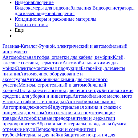
Видеонаблюдение
Видеокамеры для видеонаблюдения
Видеорегистраторы
для камер видеонаблюдения
Кондиционеры и расходные материлы
Сплит-системы
Еще
Главная
-
Каталог
-
Ручной, электрический и автомобильный
инструмент
Автомобильная гофра, оплетки для кабеля, кембрик
Клей,
клеевые составы, герметики
Автомобильная химия для
мойки
Электромонтажная продукция
Батарейки, элементы
питания
Автомоечное оборудование и
аксессуары
Автомобильная химия для сервисного
участка
Метизы, строительный и автомобильный
крепеж
Паста, крем и лосьоны для очистки рук
Бытовая химия,
средства для уборки и инвентарь
Автомобильное масло, мото
масло, антифризы и присадки
Автомобильные лампы
Автопринадлежности
Индустриальная химия и смазки с
пищевым допуском
Автоэлектрика и сопутствующие
товары
Автомобильные предохранители и держатели
предохранителя
Абразивные материалы, наждачная бумага,
отрезные круги
Переходники и соединители
трубок
Материалы для пайки
Защитные покрытия для