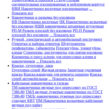
соединительные изолированные в нейлоновом корпусе
НВИ Наконечники вилочные изолированные
...
Показать все
Наконечники и разъемы без изоляции
НВ Наконечники вилочные
НК Наконечники кольцевые
без изоляции
НШВ наконечники штыревые втулочные
РП-М Разъем плоский без изоляции
РП-П Разъем
плоский без изоляции
... Показать все
Ручной, электрический и автомобильный инструмент
Отвертки и наборы отверток
Шуруповерты,
перфораторы, гайковерты
Плоскогубцы, тонкогубцы,
клещи
Стрипперы, инструменты для снятия изоляции
Кримперы и пресс-клещи для опрессовки клемм и
наконечников
... Показать все
Краски, грунтовки, лаки
Грунтовки-спрей
Жидкая резина
Защитная удаляемая
краска
Краска-карандаш для ремонта царапин
Краска-
спрей автомобильная
... Показать все
Кабельные наконечники и гильзы
ТМ наконечники медные под опрессовку по ГОСТ
7386-80
ТМЛ медные луженые наконечники по ГОСТ
7386-80
ТМЛс наконечники луженые под опрессовку
стандарт КВТ
ПМ Наконечники кольцевые кабельные
медные под пайку