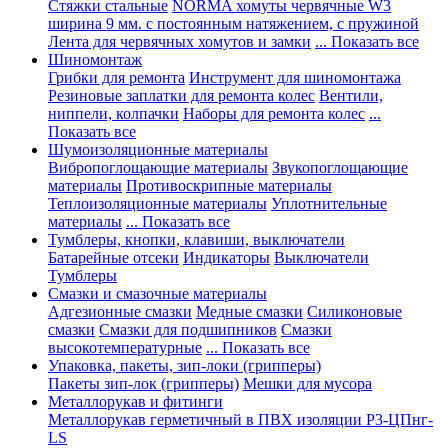
Стяжки стальные
NORMA хомуты червячные W3
ширина 9 мм. с постоянным натяжением, с пружиной
Лента для червячных хомутов и замки
... Показать все
Шиномонтаж
Грибки для ремонта
Инструмент для шиномонтажа
Резиновые заплатки для ремонта колес
Вентили,
ниппели, колпачки
Наборы для ремонта колес
...
Показать все
Шумоизоляционные материалы
Вибропоглощающие материалы
Звукопоглощающие
материалы
Противоскрипные материалы
Теплоизоляционные материалы
Уплотнительные
материалы
... Показать все
Тумблеры, кнопки, клавиши, выключатели
Батарейные отсеки
Индикаторы
Выключатели
Тумблеры
Смазки и смазочные материалы
Адгезионные смазки
Медные смазки
Силиконовые
смазки
Смазки для подшипников
Смазки
высокотемпературные
... Показать все
Упаковка, пакеты, зип-локи (грипперы)
Пакеты зип-лок (грипперы)
Мешки для мусора
Металлорукав и фитинги
Металлорукав герметичный в ПВХ изоляции Р3-ЦПнг-
LS