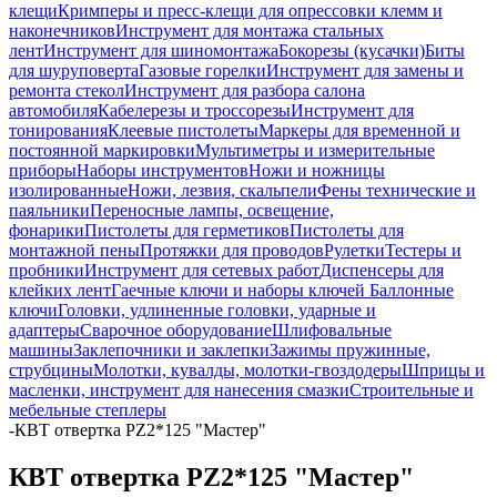
клещи
Кримперы и пресс-клещи для опрессовки клемм и
наконечников
Инструмент для монтажа стальных
лент
Инструмент для шиномонтажа
Бокорезы (кусачки)
Биты
для шуруповерта
Газовые горелки
Инструмент для замены и
ремонта стекол
Инструмент для разбора салона
автомобиля
Кабелерезы и троссорезы
Инструмент для
тонирования
Клеевые пистолеты
Маркеры для временной и
постоянной маркировки
Мультиметры и измерительные
приборы
Наборы инструментов
Ножи и ножницы
изолированные
Ножи, лезвия, скальпели
Фены технические и
паяльники
Переносные лампы, освещение,
фонарики
Пистолеты для герметиков
Пистолеты для
монтажной пены
Протяжки для проводов
Рулетки
Тестеры и
пробники
Инструмент для сетевых работ
Диспенсеры для
клейких лент
Гаечные ключи и наборы ключей
Баллонные
ключи
Головки, удлиненные головки, ударные и
адаптеры
Сварочное оборудование
Шлифовальные
машины
Заклепочники и заклепки
Зажимы пружинные,
струбцины
Молотки, кувалды, молотки-гвоздодеры
Шприцы и
масленки, инструмент для нанесения смазки
Строительные и
мебельные степлеры
-
КВТ отвертка PZ2*125 "Мастер"
КВТ отвертка PZ2*125 "Мастер"