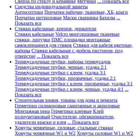
Сверла по стеклу и керамике
Метчики
... Показать все
Средства индивидуальной защиты
Антисептики
Перчатки рабочие, тканевые, ХБ, краги
Перчатки нитриловые
Маски сварщика
Бахилы
...
Показать все
Стяжки кабельные, крепеж, держатели
Стяжки кабельные
Velcro многоразовые тканевые
стяжки, липучки
ПМС площадки монтажные
самоклеющиеся для стяжек
Стяжки для кабеля цветные,
наборы
Стяжки кабельные с дюбель пистоном, под
отверстие
... Показать все
Термоусадочные трубки, наборы термоусадок
Термоусадочные трубки, черные, усадка 2:1
Термоусадочные трубки с клеем, усадка 3:1
Термоусадочные трубки, прозрачные, усадка 2:1
Термоусадочные трубки с клеем, прозрачные, усадка 3:1
Термоусадочные трубки с клеем, черные, усадка 4:1
...
Показать все
Строительная химия, товары для дома и ремонта
Герметики силиконовые санитарные и акриловые
Монтажная пена
Герметики клеевые
Клей
полиуретановый
Очистители, обезжириватели,
удалители краски и клея
... Показать все
Хомуты червячные, силовые, стальные стяжки
Хомуты червячные W1 и W2
Хомуты силовые W1 и W2