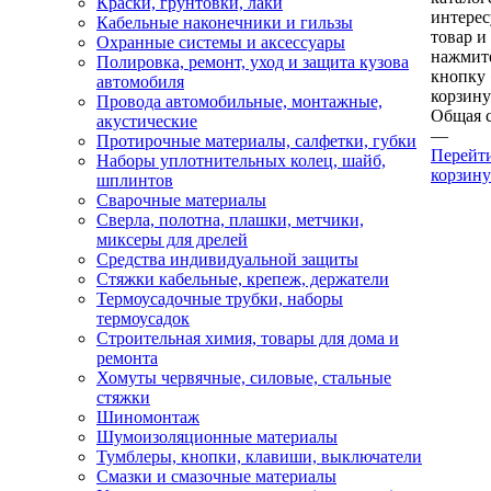
Краски, грунтовки, лаки
интере
Кабельные наконечники и гильзы
товар и
Охранные системы и аксессуары
нажмит
Полировка, ремонт, уход и защита кузова
кнопку
автомобиля
корзину
Провода автомобильные, монтажные,
Общая 
акустические
—
Протирочные материалы, салфетки, губки
Перейт
Наборы уплотнительных колец, шайб,
корзину
шплинтов
Сварочные материалы
Сверла, полотна, плашки, метчики,
миксеры для дрелей
Средства индивидуальной защиты
Стяжки кабельные, крепеж, держатели
Термоусадочные трубки, наборы
термоусадок
Строительная химия, товары для дома и
ремонта
Хомуты червячные, силовые, стальные
стяжки
Шиномонтаж
Шумоизоляционные материалы
Тумблеры, кнопки, клавиши, выключатели
Смазки и смазочные материалы