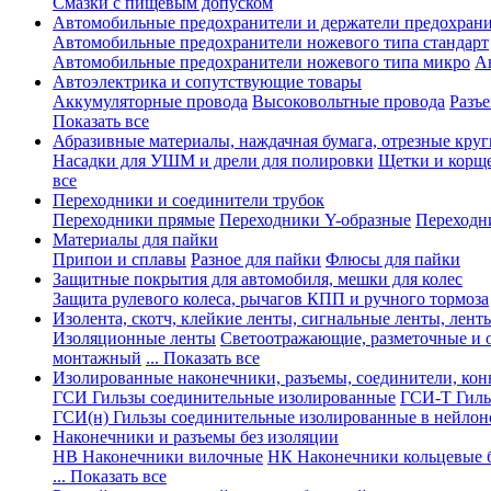
Смазки с пищевым допуском
Автомобильные предохранители и держатели предохрани
Автомобильные предохранители ножевого типа стандарт
Автомобильные предохранители ножевого типа микро
А
Автоэлектрика и сопутствующие товары
Аккумуляторные провода
Высоковольтные провода
Разъ
Показать все
Абразивные материалы, наждачная бумага, отрезные круг
Насадки для УШМ и дрели для полировки
Щетки и корщ
все
Переходники и соединители трубок
Переходники прямые
Переходники Y-образные
Переходн
Материалы для пайки
Припои и сплавы
Разное для пайки
Флюсы для пайки
Защитные покрытия для автомобиля, мешки для колес
Защита рулевого колеса, рычагов КПП и ручного тормоза
Изолента, скотч, клейкие ленты, сигнальные ленты, лент
Изоляционные ленты
Светоотражающие, разметочные и 
монтажный
... Показать все
Изолированные наконечники, разъемы, соединители, ко
ГСИ Гильзы соединительные изолированные
ГСИ-Т Гиль
ГСИ(н) Гильзы соединительные изолированные в нейлон
Наконечники и разъемы без изоляции
НВ Наконечники вилочные
НК Наконечники кольцевые б
... Показать все