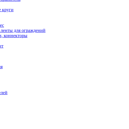
е круги
ес
, ленты для ограждений
и, коннекторы
нт
ля
елей