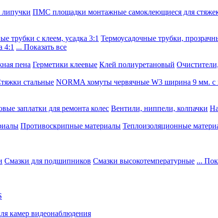
, липучки
ПМС площадки монтажные самоклеющиеся для стяже
е трубки с клеем, усадка 3:1
Термоусадочные трубки, прозрачны
 4:1
... Показать все
ная пена
Герметики клеевые
Клей полиуретановый
Очистители,
тяжки стальные
NORMA хомуты червячные W3 ширина 9 мм. с 
овые заплатки для ремонта колес
Вентили, ниппели, колпачки
На
риалы
Противоскрипные материалы
Теплоизоляционные матери
и
Смазки для подшипников
Смазки высокотемпературные
... По
S
для камер видеонаблюдения