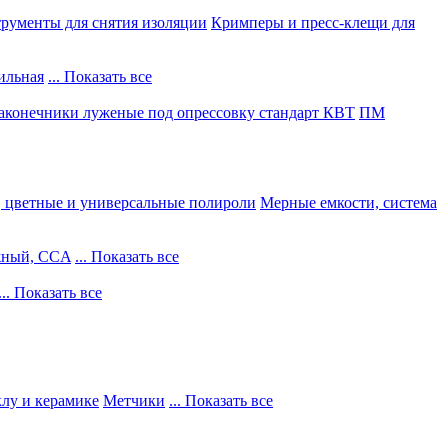
рументы для снятия изоляции
Кримперы и пресс-клещи для
ильная
... Показать все
конечники луженые под опрессовку стандарт КВТ
ПМ
, цветные и универсальные полироли
Мерные емкости, система
жный, CCA
... Показать все
... Показать все
клу и керамике
Метчики
... Показать все