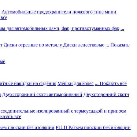
а
Автомобильные предохранители ножевого типа мини
 все
мы для автомобильных ламп, фар, противотуманных фар
...
нт
Диски отрезные по металлу
Диски лепестковые
... Показать
ные
итные накидки на сидения
Мешки для колес
... Показать все
ы
Двухсторонний скотч автомобильный
Двухсторонний скотч
соединительные изолированный с термоусадкой и припоем
оказать все
ъем плоский без изоляции
РП-П Разъем плоский без изоляции