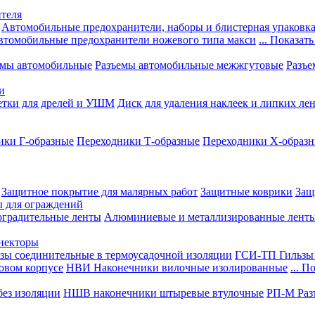
теля
Автомобильные предохранители, наборы и блистерная упаковк
втомобильные предохранители ножевого типа макси
... Показать
емы автомобильные
Разъемы автомобильные межжгутовые
Разъе
и
етки для дрелей и УШМ
Диск для удаления наклеек и липких ле
ики Г-образные
Переходники Т-образные
Переходники Х-образ
Защитное покрытие для малярных работ
Защитные коврики
Защ
ы для ограждений
оградительные ленты
Алюминиевые и металлизированные лент
ннекторы
зы соединительные в термоусадочной изоляции
ГСИ-ТП Гильзы 
овом корпусе
НВИ Наконечники вилочные изолированные
... П
ез изоляции
НШВ наконечники штыревые втулочные
РП-М Раз