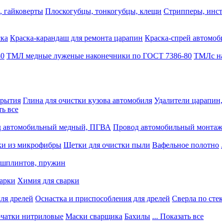
, гайковерты
Плоскогубцы, тонкогубцы, клещи
Стрипперы, инст
ска
Краска-карандаш для ремонта царапин
Краска-спрей автомоб
80
ТМЛ медные луженые наконечники по ГОСТ 7386-80
ТМЛс на
крытия
Глина для очистки кузова автомобиля
Удалители царапин
ть все
 автомобильный медный, ПГВА
Провод автомобильный монта
ки из микрофибры
Щетки для очистки пыли
Вафельное полотно
 шплинтов, пружин
варки
Химия для сварки
ля дрелей
Оснастка и приспособления для дрелей
Сверла по сте
чатки нитриловые
Маски сварщика
Бахилы
... Показать все