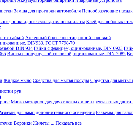
тарейки
Аккумуляторные батарейки и зарядные устройства
чистки
Замша для протирки автомобиля
Пенообразующие насадк
ьные, эпоксидные смолы, цианоакрилаты
Клей для лобовых стек
е
лт с гайкой
Анкерный болт с шестигранной головкой
оцинкованные, DIN933, ГОСТ 7798-70
резьбой DIN 934
Гайки с фланцем, оцинкованные, DIN 6923
Гайк
965
Винты с полукруглой головкой, оцинкованные, DIN 7985
Ви
ки
Жидкое мыло
Средства для мытья посуды
Средства для мытья 
чистки рук
и
рное
Масло моторное для двухтактных и четырехтактных двига
Разъемы для ламп дополнительного освещения
Разъемы для гало
течки
Воронки
Жилеты
... Показать все