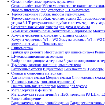
Стяжки кабельные, крепеж, держатели
Стяжки кабельные
Velcro многоразовые тканевые стяжки
дюбель пистоном, под отверстие
... Показать все
Термоусадочные трубки, наборы термоусадок
Термоусадочные трубки, черные, усадка 2:1
Термоусадочны
усадка 3:1
Термоусадочные трубки с клеем, черные, усадка
Строительная химия, товары для дома и ремонта
Герметики силиконовые санитарные и акриловые
Монтаж
Хомуты червячные, силовые, стальные стяжки
Хомуты червячные W1 и W2
Хомуты силовые W1 и W2
С
хомутов и замки
... Показать все
Шиномонтаж
Грибки для ремонта
Инструмент для шиномонтажа
Резин
Шумоизоляционные материалы
Вибропоглощающие материалы
Звукопоглощающие мате
Тумблеры, кнопки, клавиши, выключатели
Батарейные отсеки
Индикаторы
Выключатели
Тумблеры
Смазки и смазочные материалы
Адгезионные смазки
Медные смазки
Силиконовые смазк
Упаковка, пакеты, зип-локи (грипперы)
Пакеты зип-лок (грипперы)
Мешки для мусора
Металлорукав и фитинги
Металлорукав герметичный в ПВХ изоляции Р3-ЦПнг-L
Видеонаблюдение
Видеокамеры для видеонаблюдения
Видеорегистраторы 