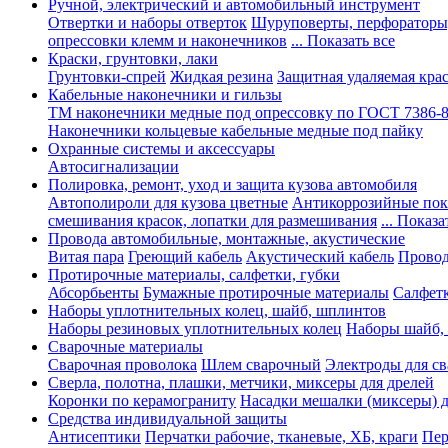
Ручной, электрический и автомобильный инструмент
Отвертки и наборы отверток
Шуруповерты, перфораторы
опрессовки клемм и наконечников
... Показать все
Краски, грунтовки, лаки
Грунтовки-спрей
Жидкая резина
Защитная удаляемая кра
Кабельные наконечники и гильзы
ТМ наконечники медные под опрессовку по ГОСТ 7386-
Наконечники кольцевые кабельные медные под пайку
Охранные системы и аксессуары
Автосигнализации
Полировка, ремонт, уход и защита кузова автомобиля
Автополироли для кузова цветные
Антикоррозийные по
смешивания красок, лопатки для размешивания
... Показа
Провода автомобильные, монтажные, акустические
Витая пара
Греющий кабель
Акустический кабель
Провод
Протирочные материалы, салфетки, губки
Абсорбьенты
Бумажные протирочные материалы
Салфет
Наборы уплотнительных колец, шайб, шплинтов
Наборы резиновых уплотнительных колец
Наборы шайб,
Сварочные материалы
Сварочная проволока
Шлем сварочный
Электроды для с
Сверла, полотна, плашки, метчики, миксеры для дрелей
Коронки по керамограниту
Насадки мешалки (миксеры) д
Средства индивидуальной защиты
Антисептики
Перчатки рабочие, тканевые, ХБ, краги
Пер