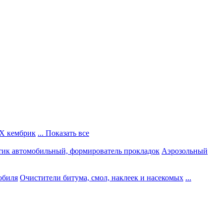
Х кембрик
... Показать все
тик автомобильный, формирователь прокладок
Аэрозольный
обиля
Очистители битума, смол, наклеек и насекомых
...