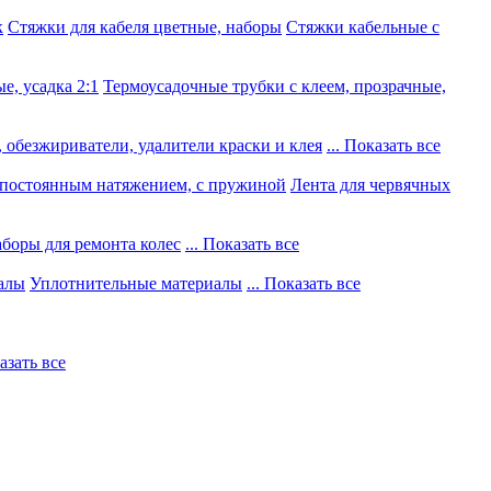
к
Стяжки для кабеля цветные, наборы
Стяжки кабельные с
е, усадка 2:1
Термоусадочные трубки с клеем, прозрачные,
 обезжириватели, удалители краски и клея
... Показать все
постоянным натяжением, с пружиной
Лента для червячных
боры для ремонта колес
... Показать все
алы
Уплотнительные материалы
... Показать все
казать все