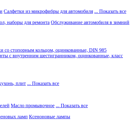
и
Салфетки из микрофибры для автомобиля
... Показать все
ол, наборы для ремонта
Обслуживание автомобиля в зимний
и со стопорным кольцом, оцинкованные, DIN 985
нты с внутренним шестигранником, оцинкованные, класс
кухонь, плит
... Показать все
телей
Масло промывочное
... Показать все
геновых ламп
Ксеноновые лампы