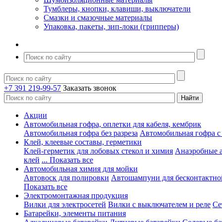
Тумблеры, кнопки, клавиши, выключатели
Смазки и смазочные материалы
Упаковка, пакеты, зип-локи (грипперы)
+7 391 219-99-57
Заказать звонок
Акции
Автомобильная гофра, оплетки для кабеля, кембрик
Автомобильная гофра без разреза
Автомобильная гофра с
Клей, клеевые составы, герметики
Клей-герметик для лобовых стекол и химия
Анаэробные 
клей
... Показать все
Автомобильная химия для мойки
Автовоск для полировки
Автошампуни для бесконтактно
Показать все
Электромонтажная продукция
Вилки для электросетей
Вилки с выключателем и реле
Се
Батарейки, элементы питания