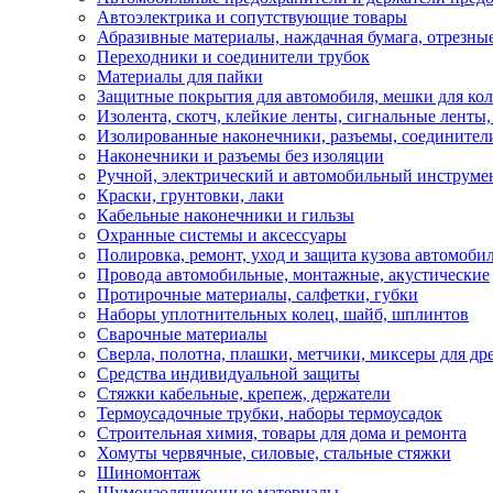
Автоэлектрика и сопутствующие товары
Абразивные материалы, наждачная бумага, отрезны
Переходники и соединители трубок
Материалы для пайки
Защитные покрытия для автомобиля, мешки для кол
Изолента, скотч, клейкие ленты, сигнальные ленты
Изолированные наконечники, разъемы, соединител
Наконечники и разъемы без изоляции
Ручной, электрический и автомобильный инструме
Краски, грунтовки, лаки
Кабельные наконечники и гильзы
Охранные системы и аксессуары
Полировка, ремонт, уход и защита кузова автомоби
Провода автомобильные, монтажные, акустические
Протирочные материалы, салфетки, губки
Наборы уплотнительных колец, шайб, шплинтов
Сварочные материалы
Сверла, полотна, плашки, метчики, миксеры для др
Средства индивидуальной защиты
Стяжки кабельные, крепеж, держатели
Термоусадочные трубки, наборы термоусадок
Строительная химия, товары для дома и ремонта
Хомуты червячные, силовые, стальные стяжки
Шиномонтаж
Шумоизоляционные материалы