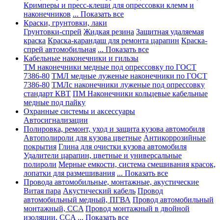
Кримперы и пресс-клещи для опрессовки клемм и
наконечников
... Показать все
Краски, грунтовки, лаки
Грунтовки-спрей
Жидкая резина
Защитная удаляемая
краска
Краска-карандаш для ремонта царапин
Краска-
спрей автомобильная
... Показать все
Кабельные наконечники и гильзы
ТМ наконечники медные под опрессовку по ГОСТ
7386-80
ТМЛ медные луженые наконечники по ГОСТ
7386-80
ТМЛс наконечники луженые под опрессовку
стандарт КВТ
ПМ Наконечники кольцевые кабельные
медные под пайку
Охранные системы и аксессуары
Автосигнализации
Полировка, ремонт, уход и защита кузова автомобиля
Автополироли для кузова цветные
Антикоррозийные
покрытия
Глина для очистки кузова автомобиля
Удалители царапин, цветные и универсальные
полироли
Мерные емкости, система смешивания красок,
лопатки для размешивания
... Показать все
Провода автомобильные, монтажные, акустические
Витая пара
Акустический кабель
Провод
автомобильный медный, ПГВА
Провод автомобильный
монтажный, CCA
Провод монтажный в двойной
изоляции, CCA
... Показать все