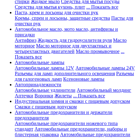
стирки
Жидкое мыло
Средства для мытья посуды
Средства для мытья кухонь, плит
... Показать все
Паста, крем и лосьоны для очистки рук
Кремы, спреи и лосьоны, защитные средства
Пасты для
очистки рук
Автомобильное масло, мото масло, антифризы и
присадки
Антифриз
Жидкость для гидроусилителя руля
Масло
моторное
Масло моторное для двухтактных и
четырехтактных двигателей
Масло промывочное
...
Показать все
Автомобильные лампы
Автомобильные лампы 12V
Автомобильные лампы 24V
Разъемы для ламп дополнительного освещения
Разъемы
для галогеновых ламп
Ксеноновые лампы
Автопринадлежности
Автомобильные удлинители
Автомобильный молдинг
Аптечки
Воронки
Жилеты
... Показать все
Индустриальная химия и смазки с пищевым допуском
Смазки с пищевым допуском
Автомобильные предохранители и держатели
предохранителя
Автомобильные предохранители ножевого типа
стандарт
Автомобильные предохранители, наборы и
блистерная упаковка
Автомобильные предохранители