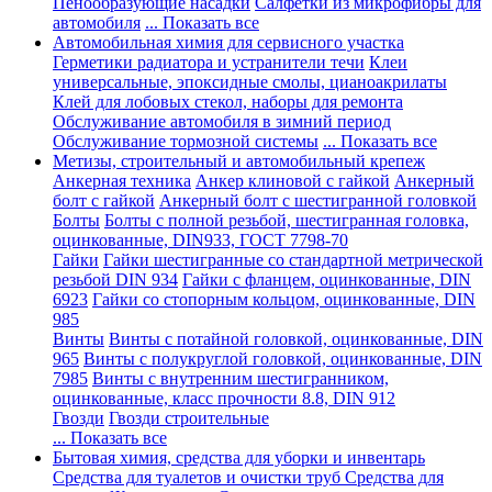
Пенообразующие насадки
Салфетки из микрофибры для
автомобиля
... Показать все
Автомобильная химия для сервисного участка
Герметики радиатора и устранители течи
Клеи
универсальные, эпоксидные смолы, цианоакрилаты
Клей для лобовых стекол, наборы для ремонта
Обслуживание автомобиля в зимний период
Обслуживание тормозной системы
... Показать все
Метизы, строительный и автомобильный крепеж
Анкерная техника
Анкер клиновой с гайкой
Анкерный
болт с гайкой
Анкерный болт с шестигранной головкой
Болты
Болты с полной резьбой, шестигранная головка,
оцинкованные, DIN933, ГОСТ 7798-70
Гайки
Гайки шестигранные со стандартной метрической
резьбой DIN 934
Гайки с фланцем, оцинкованные, DIN
6923
Гайки со стопорным кольцом, оцинкованные, DIN
985
Винты
Винты с потайной головкой, оцинкованные, DIN
965
Винты с полукруглой головкой, оцинкованные, DIN
7985
Винты с внутренним шестигранником,
оцинкованные, класс прочности 8.8, DIN 912
Гвозди
Гвозди строительные
... Показать все
Бытовая химия, средства для уборки и инвентарь
Средства для туалетов и очистки труб
Средства для