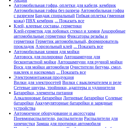
Акции
Автомобильная гофра, оплетки для кабеля, кембрик
Автомобильная гофра без разреза
Автомобильная гофра
с разрезом
Бандаж спиральный
Гибкая оплетка (змеиная
кожа)
ПВХ кембрик
... Показать все
Клей, клеевые составы, герметики
Клей-герметик для лобовых стекол и химия
Анаэробные
автомобильные герметики
Фиксаторы резьбы и
герметики
Герметик автомобильный, формирователь
прокладок
Аэрозольный клей
... Показать все
Автомобильная химия для мойки
Автовоск для полировки
Автошампуни для
бесконтактной мойки
Автошампуни для ручной мойки
Воск для мойки автомобиля
Очистители битума, смол,
наклеек и насекомых
... Показать все
Электромонтажная продукция
Вилки для электросетей
Вилки с выключателем и реле
Сетевые шнуры, тройники, адаптеры и удлинители
Батарейки, элементы питания
Алкалиновые батарейки
Литиевые батарейки
Солевые
батарейки
Аккумуляторные батарейки и зарядные
устройства
Автомоечное оборудование и аксессуары
Пневмораспылители, распылители
Распылители для
химчистки
Замша для протирки автомобиля