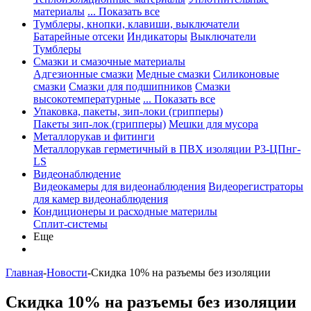
материалы
... Показать все
Тумблеры, кнопки, клавиши, выключатели
Батарейные отсеки
Индикаторы
Выключатели
Тумблеры
Смазки и смазочные материалы
Адгезионные смазки
Медные смазки
Силиконовые
смазки
Смазки для подшипников
Смазки
высокотемпературные
... Показать все
Упаковка, пакеты, зип-локи (грипперы)
Пакеты зип-лок (грипперы)
Мешки для мусора
Металлорукав и фитинги
Металлорукав герметичный в ПВХ изоляции Р3-ЦПнг-
LS
Видеонаблюдение
Видеокамеры для видеонаблюдения
Видеорегистраторы
для камер видеонаблюдения
Кондиционеры и расходные материлы
Сплит-системы
Еще
Главная
-
Новости
-
Скидка 10% на разъемы без изоляции
Скидка 10% на разъемы без изоляции