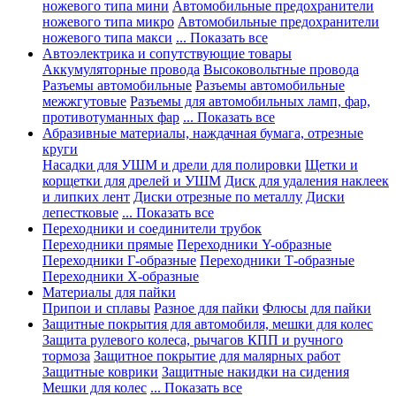
ножевого типа мини
Автомобильные предохранители
ножевого типа микро
Автомобильные предохранители
ножевого типа макси
... Показать все
Автоэлектрика и сопутствующие товары
Аккумуляторные провода
Высоковольтные провода
Разъемы автомобильные
Разъемы автомобильные
межжгутовые
Разъемы для автомобильных ламп, фар,
противотуманных фар
... Показать все
Абразивные материалы, наждачная бумага, отрезные
круги
Насадки для УШМ и дрели для полировки
Щетки и
корщетки для дрелей и УШМ
Диск для удаления наклеек
и липких лент
Диски отрезные по металлу
Диски
лепестковые
... Показать все
Переходники и соединители трубок
Переходники прямые
Переходники Y-образные
Переходники Г-образные
Переходники Т-образные
Переходники Х-образные
Материалы для пайки
Припои и сплавы
Разное для пайки
Флюсы для пайки
Защитные покрытия для автомобиля, мешки для колес
Защита рулевого колеса, рычагов КПП и ручного
тормоза
Защитное покрытие для малярных работ
Защитные коврики
Защитные накидки на сидения
Мешки для колес
... Показать все