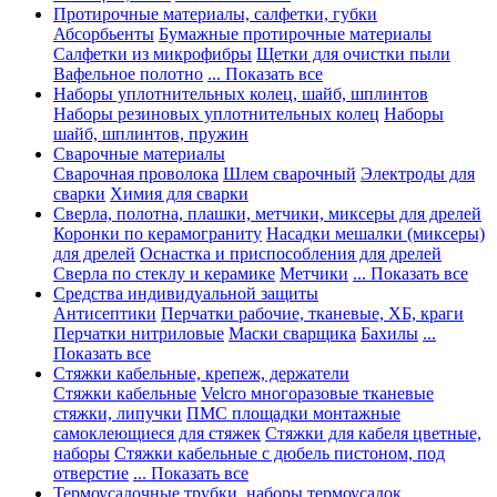
Протирочные материалы, салфетки, губки
Абсорбьенты
Бумажные протирочные материалы
Салфетки из микрофибры
Щетки для очистки пыли
Вафельное полотно
... Показать все
Наборы уплотнительных колец, шайб, шплинтов
Наборы резиновых уплотнительных колец
Наборы
шайб, шплинтов, пружин
Сварочные материалы
Сварочная проволока
Шлем сварочный
Электроды для
сварки
Химия для сварки
Сверла, полотна, плашки, метчики, миксеры для дрелей
Коронки по керамограниту
Насадки мешалки (миксеры)
для дрелей
Оснастка и приспособления для дрелей
Сверла по стеклу и керамике
Метчики
... Показать все
Средства индивидуальной защиты
Антисептики
Перчатки рабочие, тканевые, ХБ, краги
Перчатки нитриловые
Маски сварщика
Бахилы
...
Показать все
Стяжки кабельные, крепеж, держатели
Стяжки кабельные
Velcro многоразовые тканевые
стяжки, липучки
ПМС площадки монтажные
самоклеющиеся для стяжек
Стяжки для кабеля цветные,
наборы
Стяжки кабельные с дюбель пистоном, под
отверстие
... Показать все
Термоусадочные трубки, наборы термоусадок