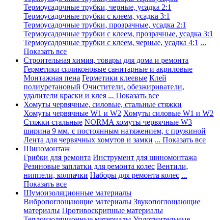
Термоусадочные трубки, черные, усадка 2:1
Термоусадочные трубки с клеем, усадка 3:1
Термоусадочные трубки, прозрачные, усадка 2:1
Термоусадочные трубки с клеем, прозрачные, усадка 3:1
Термоусадочные трубки с клеем, черные, усадка 4:1
...
Показать все
Строительная химия, товары для дома и ремонта
Герметики силиконовые санитарные и акриловые
Монтажная пена
Герметики клеевые
Клей
полиуретановый
Очистители, обезжириватели,
удалители краски и клея
... Показать все
Хомуты червячные, силовые, стальные стяжки
Хомуты червячные W1 и W2
Хомуты силовые W1 и W2
Стяжки стальные
NORMA хомуты червячные W3
ширина 9 мм. с постоянным натяжением, с пружиной
Лента для червячных хомутов и замки
... Показать все
Шиномонтаж
Грибки для ремонта
Инструмент для шиномонтажа
Резиновые заплатки для ремонта колес
Вентили,
ниппели, колпачки
Наборы для ремонта колес
...
Показать все
Шумоизоляционные материалы
Вибропоглощающие материалы
Звукопоглощающие
материалы
Противоскрипные материалы
Теплоизоляционные материалы
Уплотнительные