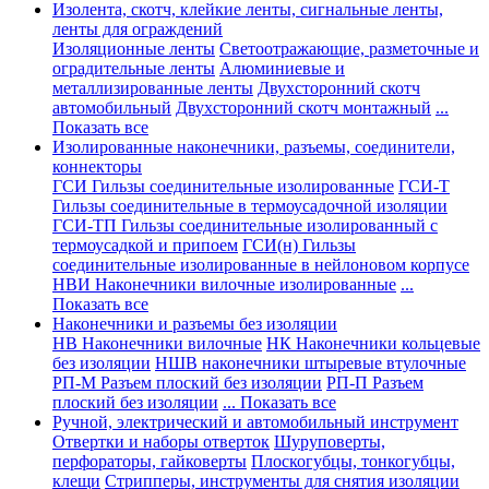
Изолента, скотч, клейкие ленты, сигнальные ленты,
ленты для ограждений
Изоляционные ленты
Светоотражающие, разметочные и
оградительные ленты
Алюминиевые и
металлизированные ленты
Двухсторонний скотч
автомобильный
Двухсторонний скотч монтажный
...
Показать все
Изолированные наконечники, разъемы, соединители,
коннекторы
ГСИ Гильзы соединительные изолированные
ГСИ-Т
Гильзы соединительные в термоусадочной изоляции
ГСИ-ТП Гильзы соединительные изолированный с
термоусадкой и припоем
ГСИ(н) Гильзы
соединительные изолированные в нейлоновом корпусе
НВИ Наконечники вилочные изолированные
...
Показать все
Наконечники и разъемы без изоляции
НВ Наконечники вилочные
НК Наконечники кольцевые
без изоляции
НШВ наконечники штыревые втулочные
РП-М Разъем плоский без изоляции
РП-П Разъем
плоский без изоляции
... Показать все
Ручной, электрический и автомобильный инструмент
Отвертки и наборы отверток
Шуруповерты,
перфораторы, гайковерты
Плоскогубцы, тонкогубцы,
клещи
Стрипперы, инструменты для снятия изоляции