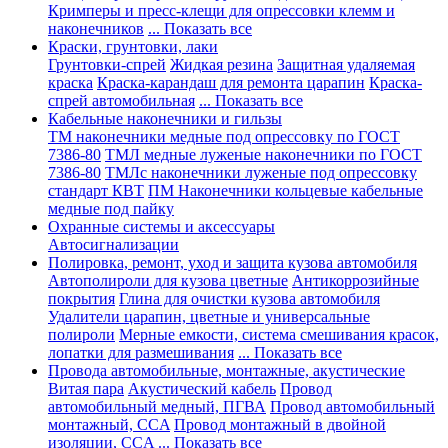
Кримперы и пресс-клещи для опрессовки клемм и
наконечников
... Показать все
Краски, грунтовки, лаки
Грунтовки-спрей
Жидкая резина
Защитная удаляемая
краска
Краска-карандаш для ремонта царапин
Краска-
спрей автомобильная
... Показать все
Кабельные наконечники и гильзы
ТМ наконечники медные под опрессовку по ГОСТ
7386-80
ТМЛ медные луженые наконечники по ГОСТ
7386-80
ТМЛс наконечники луженые под опрессовку
стандарт КВТ
ПМ Наконечники кольцевые кабельные
медные под пайку
Охранные системы и аксессуары
Автосигнализации
Полировка, ремонт, уход и защита кузова автомобиля
Автополироли для кузова цветные
Антикоррозийные
покрытия
Глина для очистки кузова автомобиля
Удалители царапин, цветные и универсальные
полироли
Мерные емкости, система смешивания красок,
лопатки для размешивания
... Показать все
Провода автомобильные, монтажные, акустические
Витая пара
Акустический кабель
Провод
автомобильный медный, ПГВА
Провод автомобильный
монтажный, CCA
Провод монтажный в двойной
изоляции, CCA
... Показать все