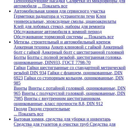
Пенообразующие насадки
Салфетки из микрофибры для
автомобиля
... Показать все
Автомобильная химия для сервисного участка
Герметики радиатора и устранители течи
Клеи
универсальные, эпоксидные смолы, цианоакрилаты
Клей для лобовых стекол, наборы для ремонта
Обслуживание автомобиля в зимний период
Обслуживание тормозной системы
... Показать все
Метизы, строительный и автомобильный крепеж
Анкерная техника
Анкер клиновой с гайкой
Анкерный
болт с гайкой
Анкерный болт с шестигранной головкой
Болты
Болты с полной резьбой, шестигранная головка,
оцинкованные, DIN933, ГОСТ 7798-70
Гайки
Гайки шестигранные со стандартной метрической
резьбой DIN 934
Гайки с фланцем, оцинкованные, DIN
6923
Гайки со стопорным кольцом, оцинкованные, DIN
985
Винты
Винты с потайной головкой, оцинкованные, DIN
965
Винты с полукруглой головкой, оцинкованные, DIN
7985
Винты с внутренним шестигранником,
оцинкованные, класс прочности 8.8, DIN 912
Гвозди
Гвозди строительные
... Показать все
Бытовая химия, средства для уборки и инвентарь
Средства для туалетов и очистки труб
Средства для