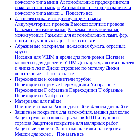
ножевого типа мини
Автомобильные предохранители
ножевого типа микро
Автомобильные предохранители
ножевого типа макси
... Показать все
Автоэлектрика и сопутствующие товары
Аккумуляторные провода
Высоковольтные провода
Разъемы автомобильные
Разъемы автомобильные
межжгутовые
Разъемы для автомобильных ламп, фар,
противотуманных фар
... Показать все
Абразивные материалы, наждачная бумага, отрезные
круги
Насадки для УШМ и дрели для полировки
Щетки и
корщетки для дрелей и УШМ
Диск для удаления наклеек
и липких лент
Диски отрезные по металлу
Диски
лепестковые
... Показать все
Переходники и соединители трубок
Переходники прямые
Переходники Y-образные
Переходники Г-образные
Переходники Т-образные
Переходники Х-образные
Материалы для пайки
Припои и сплавы
Разное для пайки
Флюсы для пайки
Защитные покрытия для автомобиля, мешки для колес
Защита рулевого колеса, рычагов КПП и ручного
тормоза
Защитное покрытие для малярных работ
Защитные коврики
Защитные накидки на сидения
Мешки для колес
... Показать все