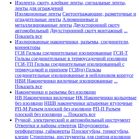
Изолента, скотч, клейкие ленты, сигнальные ленты,
ленты для ограждений
Изоляционные ленты
Светоотражающие, разметочные и
оградительные ленты
Алюминиевые и
металлизированные ленты
Двухсторонний скотч
автомобильный
Двухсторонний скотч монтажный
...
Показать все
Изолированные наконечники, разъемы, соединители,
коннекторы
ГСИ Гильзы соединительные изолированные
ГСИ-Т
Гильзы соединительные в термоусадочной изоляции
ГСИ-ТП Гильзы соединительные изолированный с
термоусадкой и припоем
ГСИ(н) Гильзы
соединительные изолированные в нейлоновом корпусе
НВИ Наконечники вилочные изолированные
...
Показать все
Наконечники и разъемы без изоляции
НВ Наконечники вилочные
НК Наконечники кольцевые
без изоляции
НШВ наконечники штыревые втулочные
РП-М Разъем плоский без изоляции
РП-П Разъем
плоский без изоляции
... Показать все
Ручной, электрический и автомобильный инструмент
Отвертки и наборы отверток
Шуруповерты,
перфораторы, гайковерты
Плоскогубцы, тонкогубцы,
клещи
Стрипперы, инструменты для снятия изоляции