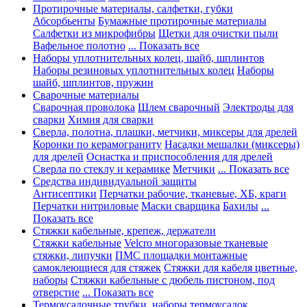
Протирочные материалы, салфетки, губки
Абсорбьенты
Бумажные протирочные материалы
Салфетки из микрофибры
Щетки для очистки пыли
Вафельное полотно
... Показать все
Наборы уплотнительных колец, шайб, шплинтов
Наборы резиновых уплотнительных колец
Наборы
шайб, шплинтов, пружин
Сварочные материалы
Сварочная проволока
Шлем сварочный
Электроды для
сварки
Химия для сварки
Сверла, полотна, плашки, метчики, миксеры для дрелей
Коронки по керамограниту
Насадки мешалки (миксеры)
для дрелей
Оснастка и приспособления для дрелей
Сверла по стеклу и керамике
Метчики
... Показать все
Средства индивидуальной защиты
Антисептики
Перчатки рабочие, тканевые, ХБ, краги
Перчатки нитриловые
Маски сварщика
Бахилы
...
Показать все
Стяжки кабельные, крепеж, держатели
Стяжки кабельные
Velcro многоразовые тканевые
стяжки, липучки
ПМС площадки монтажные
самоклеющиеся для стяжек
Стяжки для кабеля цветные,
наборы
Стяжки кабельные с дюбель пистоном, под
отверстие
... Показать все
Термоусадочные трубки, наборы термоусадок