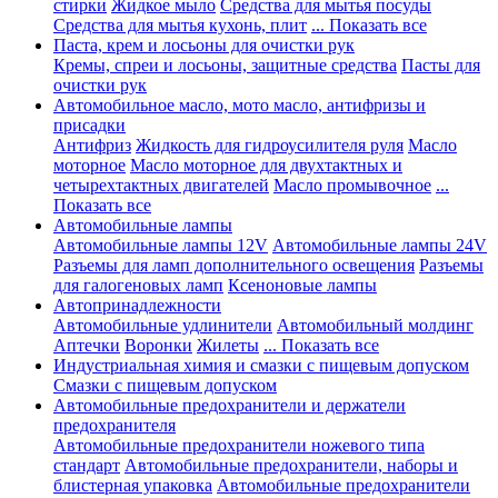
стирки
Жидкое мыло
Средства для мытья посуды
Средства для мытья кухонь, плит
... Показать все
Паста, крем и лосьоны для очистки рук
Кремы, спреи и лосьоны, защитные средства
Пасты для
очистки рук
Автомобильное масло, мото масло, антифризы и
присадки
Антифриз
Жидкость для гидроусилителя руля
Масло
моторное
Масло моторное для двухтактных и
четырехтактных двигателей
Масло промывочное
...
Показать все
Автомобильные лампы
Автомобильные лампы 12V
Автомобильные лампы 24V
Разъемы для ламп дополнительного освещения
Разъемы
для галогеновых ламп
Ксеноновые лампы
Автопринадлежности
Автомобильные удлинители
Автомобильный молдинг
Аптечки
Воронки
Жилеты
... Показать все
Индустриальная химия и смазки с пищевым допуском
Смазки с пищевым допуском
Автомобильные предохранители и держатели
предохранителя
Автомобильные предохранители ножевого типа
стандарт
Автомобильные предохранители, наборы и
блистерная упаковка
Автомобильные предохранители