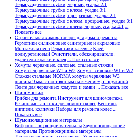
Термоусадочные трубки, черные, усадка 2:1
Термоусадочные трубки с клеем, усадка 3:1
Термоусадочные трубки, прозрачные, усадка 2:1
Термоусадочные трубки с клеем, прозрачные, усадка 3:1
Термоусадочные трубки с клеем, черные, усадка 4:1
...
Показать все
Строительная химия, товары для дома и ремонта
Герметики силиконовые санитарные и акриловые
Монтажная пена
Герметики клеевые
Клей
полиуретановый
Очистители, обезжириватели,
удалители краски и клея
... Показать все
Хомуты червячные, силовые, стальные стяжки
Хомуты червячные W1 и W2
Хомуты силовые W1 и W2
Стяжки стальные
NORMA хомуты червячные W3
ширина 9 мм. с постоянным натяжением, с пружиной
Лента для червячных хомутов и замки
... Показать все
Шиномонтаж
Грибки для ремонта
Инструмент для шиномонтажа
Резиновые заплатки для ремонта колес
Вентили,
ниппели, колпачки
Наборы для ремонта колес
...
Показать все
Шумоизоляционные материалы
Вибропоглощающие материалы
Звукопоглощающие
материалы
Противоскрипные материалы
Теплоизоляционные материалы
Уплотнительные