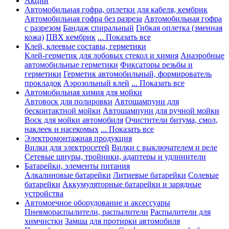
Акции
Автомобильная гофра, оплетки для кабеля, кембрик
Автомобильная гофра без разреза
Автомобильная гофра
с разрезом
Бандаж спиральный
Гибкая оплетка (змеиная
кожа)
ПВХ кембрик
... Показать все
Клей, клеевые составы, герметики
Клей-герметик для лобовых стекол и химия
Анаэробные
автомобильные герметики
Фиксаторы резьбы и
герметики
Герметик автомобильный, формирователь
прокладок
Аэрозольный клей
... Показать все
Автомобильная химия для мойки
Автовоск для полировки
Автошампуни для
бесконтактной мойки
Автошампуни для ручной мойки
Воск для мойки автомобиля
Очистители битума, смол,
наклеек и насекомых
... Показать все
Электромонтажная продукция
Вилки для электросетей
Вилки с выключателем и реле
Сетевые шнуры, тройники, адаптеры и удлинители
Батарейки, элементы питания
Алкалиновые батарейки
Литиевые батарейки
Солевые
батарейки
Аккумуляторные батарейки и зарядные
устройства
Автомоечное оборудование и аксессуары
Пневмораспылители, распылители
Распылители для
химчистки
Замша для протирки автомобиля