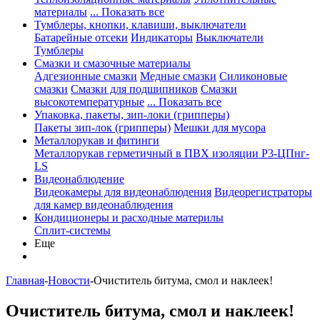
материалы
... Показать все
Тумблеры, кнопки, клавиши, выключатели
Батарейные отсеки
Индикаторы
Выключатели
Тумблеры
Смазки и смазочные материалы
Адгезионные смазки
Медные смазки
Силиконовые
смазки
Смазки для подшипников
Смазки
высокотемпературные
... Показать все
Упаковка, пакеты, зип-локи (грипперы)
Пакеты зип-лок (грипперы)
Мешки для мусора
Металлорукав и фитинги
Металлорукав герметичный в ПВХ изоляции Р3-ЦПнг-
LS
Видеонаблюдение
Видеокамеры для видеонаблюдения
Видеорегистраторы
для камер видеонаблюдения
Кондиционеры и расходные материлы
Сплит-системы
Еще
Главная
-
Новости
-
Очиститель битума, смол и наклеек!
Очиститель битума, смол и наклеек!