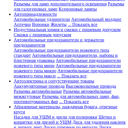
Разъемы для ламп дополнительного освещения
Разъемы
для галогеновых ламп
Ксеноновые лампы
Автопринадлежности
Автомобильные удлинители
Автомобильный молдинг
Аптечки
Воронки
Жилеты
... Показать все
Индустриальная химия и смазки с пищевым допуском
Смазки с пищевым допуском
Автомобильные предохранители и держатели
предохранителя
Автомобильные предохранители ножевого типа
стандарт
Автомобильные предохранители, наборы и
блистерная упаковка
Автомобильные предохранители
ножевого типа мини
Автомобильные предохранители
ножевого типа микро
Автомобильные предохранители
ножевого типа макси
... Показать все
Автоэлектрика и сопутствующие товары
Аккумуляторные провода
Высоковольтные провода
Разъемы автомобильные
Разъемы автомобильные
межжгутовые
Разъемы для автомобильных ламп, фар,
противотуманных фар
... Показать все
Абразивные материалы, наждачная бумага, отрезные
круги
Насадки для УШМ и дрели для полировки
Щетки и
корщетки для дрелей и УШМ
Диск для удаления наклеек
и липких лент
Диски отрезные по металлу
Диски