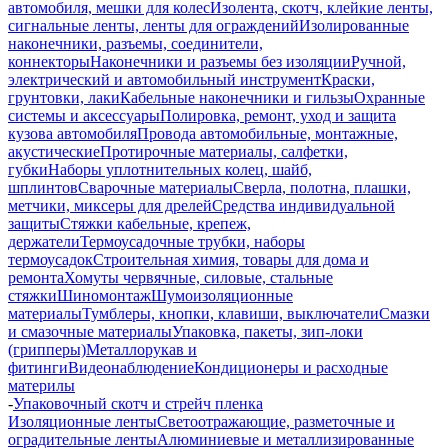
автомобиля, мешки для колес
Изолента, скотч, клейкие ленты,
сигнальные ленты, ленты для ограждений
Изолированные
наконечники, разъемы, соединители,
коннекторы
Наконечники и разъемы без изоляции
Ручной,
электрический и автомобильный инструмент
Краски,
грунтовки, лаки
Кабельные наконечники и гильзы
Охранные
системы и аксессуары
Полировка, ремонт, уход и защита
кузова автомобиля
Провода автомобильные, монтажные,
акустические
Протирочные материалы, салфетки,
губки
Наборы уплотнительных колец, шайб,
шплинтов
Сварочные материалы
Сверла, полотна, плашки,
метчики, миксеры для дрелей
Средства индивидуальной
защиты
Стяжки кабельные, крепеж,
держатели
Термоусадочные трубки, наборы
термоусадок
Строительная химия, товары для дома и
ремонта
Хомуты червячные, силовые, стальные
стяжки
Шиномонтаж
Шумоизоляционные
материалы
Тумблеры, кнопки, клавиши, выключатели
Смазки
и смазочные материалы
Упаковка, пакеты, зип-локи
(грипперы)
Металлорукав и
фитинги
Видеонаблюдение
Кондиционеры и расходные
материлы
-
Упаковочный скотч и стрейч пленка
Изоляционные ленты
Светоотражающие, разметочные и
оградительные ленты
Алюминиевые и металлизированные