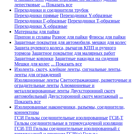
лепестковые
... Показать все
Переходники и соединители трубок
Переходники прямые
Переходники Y-образные
Переходники Г-образные
Переходники Т-образные
Переходники Х-образные
Материалы для пайки
Припои и сплавы
Разное для пайки
Флюсы для пайки
Защитные покрытия для автомобиля, мешки для колес
Защита рулевого колеса, рычагов КПП и ручного
тормоза
Защитное покрытие для малярных работ
Защитные коврики
Защитные накидки на сидения
Мешки для колес
... Показать все
Изолента, скотч, клейкие ленты, сигнальные ленты,
ленты для ограждений
Изоляционные ленты
Светоотражающие, разметочные и
оградительные ленты
Алюминиевые и
металлизированные ленты
Двухсторонний скотч
автомобильный
Двухсторонний скотч монтажный
...
Показать все
Изолированные наконечники, разъемы, соединители,
коннекторы
ГСИ Гильзы соединительные изолированные
ГСИ-Т
Гильзы соединительные в термоусадочной изоляции
ГСИ-ТП Гильзы соединительные изолированный с
термоусадкой и припоем
ГСИ(н) Гильзы