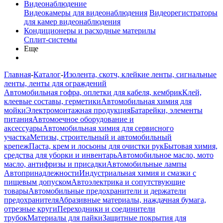
Видеонаблюдение
Видеокамеры для видеонаблюдения
Видеорегистраторы
для камер видеонаблюдения
Кондиционеры и расходные материлы
Сплит-системы
Еще
Главная
-
Каталог
-
Изолента, скотч, клейкие ленты, сигнальные
ленты, ленты для ограждений
Автомобильная гофра, оплетки для кабеля, кембрик
Клей,
клеевые составы, герметики
Автомобильная химия для
мойки
Электромонтажная продукция
Батарейки, элементы
питания
Автомоечное оборудование и
аксессуары
Автомобильная химия для сервисного
участка
Метизы, строительный и автомобильный
крепеж
Паста, крем и лосьоны для очистки рук
Бытовая химия,
средства для уборки и инвентарь
Автомобильное масло, мото
масло, антифризы и присадки
Автомобильные лампы
Автопринадлежности
Индустриальная химия и смазки с
пищевым допуском
Автоэлектрика и сопутствующие
товары
Автомобильные предохранители и держатели
предохранителя
Абразивные материалы, наждачная бумага,
отрезные круги
Переходники и соединители
трубок
Материалы для пайки
Защитные покрытия для