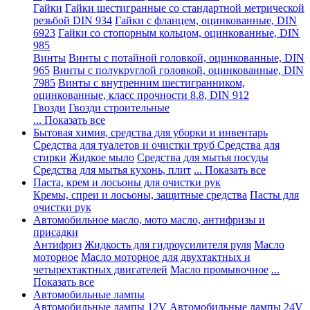
Гайки
Гайки шестигранные со стандартной метрической
резьбой DIN 934
Гайки с фланцем, оцинкованные, DIN
6923
Гайки со стопорным кольцом, оцинкованные, DIN
985
Винты
Винты с потайной головкой, оцинкованные, DIN
965
Винты с полукруглой головкой, оцинкованные, DIN
7985
Винты с внутренним шестигранником,
оцинкованные, класс прочности 8.8, DIN 912
Гвозди
Гвозди строительные
... Показать все
Бытовая химия, средства для уборки и инвентарь
Средства для туалетов и очистки труб
Средства для
стирки
Жидкое мыло
Средства для мытья посуды
Средства для мытья кухонь, плит
... Показать все
Паста, крем и лосьоны для очистки рук
Кремы, спреи и лосьоны, защитные средства
Пасты для
очистки рук
Автомобильное масло, мото масло, антифризы и
присадки
Антифриз
Жидкость для гидроусилителя руля
Масло
моторное
Масло моторное для двухтактных и
четырехтактных двигателей
Масло промывочное
...
Показать все
Автомобильные лампы
Автомобильные лампы 12V
Автомобильные лампы 24V