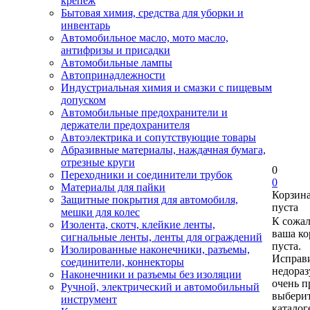
крепеж
Бытовая химия, средства для уборки и
инвентарь
Автомобильное масло, мото масло,
антифризы и присадки
Автомобильные лампы
Автопринадлежности
Индустриальная химия и смазки с пищевым
допуском
Автомобильные предохранители и
держатели предохранителя
Автоэлектрика и сопутствующие товары
Абразивные материалы, наждачная бумага,
отрезные круги
0
Переходники и соединители трубок
0
Материалы для пайки
Корзин
Защитные покрытия для автомобиля,
пуста
мешки для колес
К сожа
Изолента, скотч, клейкие ленты,
ваша ко
сигнальные ленты, ленты для ограждений
пуста.
Изолированные наконечники, разъемы,
Исправи
соединители, коннекторы
недора
Наконечники и разъемы без изоляции
очень п
Ручной, электрический и автомобильный
выберит
инструмент
каталог