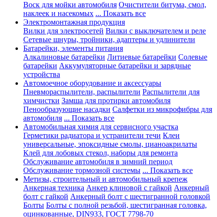
Воск для мойки автомобиля
Очистители битума, смол,
наклеек и насекомых
... Показать все
Электромонтажная продукция
Вилки для электросетей
Вилки с выключателем и реле
Сетевые шнуры, тройники, адаптеры и удлинители
Батарейки, элементы питания
Алкалиновые батарейки
Литиевые батарейки
Солевые
батарейки
Аккумуляторные батарейки и зарядные
устройства
Автомоечное оборудование и аксессуары
Пневмораспылители, распылители
Распылители для
химчистки
Замша для протирки автомобиля
Пенообразующие насадки
Салфетки из микрофибры для
автомобиля
... Показать все
Автомобильная химия для сервисного участка
Герметики радиатора и устранители течи
Клеи
универсальные, эпоксидные смолы, цианоакрилаты
Клей для лобовых стекол, наборы для ремонта
Обслуживание автомобиля в зимний период
Обслуживание тормозной системы
... Показать все
Метизы, строительный и автомобильный крепеж
Анкерная техника
Анкер клиновой с гайкой
Анкерный
болт с гайкой
Анкерный болт с шестигранной головкой
Болты
Болты с полной резьбой, шестигранная головка,
оцинкованные, DIN933, ГОСТ 7798-70