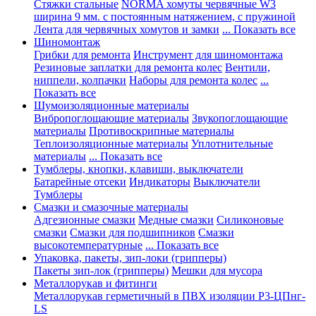
Стяжки стальные
NORMA хомуты червячные W3
ширина 9 мм. с постоянным натяжением, с пружиной
Лента для червячных хомутов и замки
... Показать все
Шиномонтаж
Грибки для ремонта
Инструмент для шиномонтажа
Резиновые заплатки для ремонта колес
Вентили,
ниппели, колпачки
Наборы для ремонта колес
...
Показать все
Шумоизоляционные материалы
Вибропоглощающие материалы
Звукопоглощающие
материалы
Противоскрипные материалы
Теплоизоляционные материалы
Уплотнительные
материалы
... Показать все
Тумблеры, кнопки, клавиши, выключатели
Батарейные отсеки
Индикаторы
Выключатели
Тумблеры
Смазки и смазочные материалы
Адгезионные смазки
Медные смазки
Силиконовые
смазки
Смазки для подшипников
Смазки
высокотемпературные
... Показать все
Упаковка, пакеты, зип-локи (грипперы)
Пакеты зип-лок (грипперы)
Мешки для мусора
Металлорукав и фитинги
Металлорукав герметичный в ПВХ изоляции Р3-ЦПнг-
LS