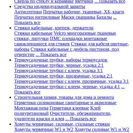
Сверла по стеклу и керамике
Метчики
... Показать все
Средства индивидуальной защиты
Антисептики
Перчатки рабочие, тканевые, ХБ, краги
Перчатки нитриловые
Маски сварщика
Бахилы
...
Показать все
Стяжки кабельные, крепеж, держатели
Стяжки кабельные
Velcro многоразовые тканевые
стяжки, липучки
ПМС площадки монтажные
самоклеющиеся для стяжек
Стяжки для кабеля цветные,
наборы
Стяжки кабельные с дюбель пистоном, под
отверстие
... Показать все
Термоусадочные трубки, наборы термоусадок
Термоусадочные трубки, черные, усадка 2:1
Термоусадочные трубки с клеем, усадка 3:1
Термоусадочные трубки, прозрачные, усадка 2:1
Термоусадочные трубки с клеем, прозрачные, усадка 3:1
Термоусадочные трубки с клеем, черные, усадка 4:1
...
Показать все
Строительная химия, товары для дома и ремонта
Герметики силиконовые санитарные и акриловые
Монтажная пена
Герметики клеевые
Клей
полиуретановый
Очистители, обезжириватели,
удалители краски и клея
... Показать все
Хомуты червячные, силовые, стальные стяжки
Хомуты червячные W1 и W2
Хомуты силовые W1 и W2