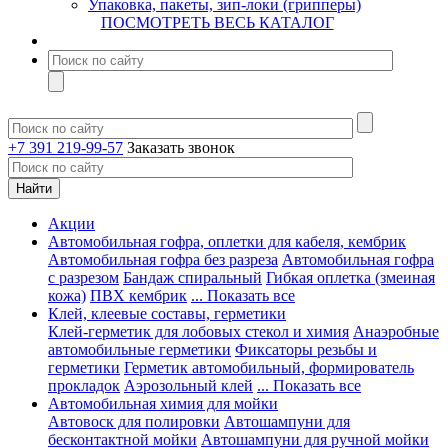
Упаковка, пакеты, зип-локи (грипперы)
ПОСМОТРЕТЬ ВЕСЬ КАТАЛОГ
+7 391 219-99-57
Заказать звонок
Акции
Автомобильная гофра, оплетки для кабеля, кембрик
Автомобильная гофра без разреза
Автомобильная гофра
с разрезом
Бандаж спиральный
Гибкая оплетка (змеиная
кожа)
ПВХ кембрик
... Показать все
Клей, клеевые составы, герметики
Клей-герметик для лобовых стекол и химия
Анаэробные
автомобильные герметики
Фиксаторы резьбы и
герметики
Герметик автомобильный, формирователь
прокладок
Аэрозольный клей
... Показать все
Автомобильная химия для мойки
Автовоск для полировки
Автошампуни для
бесконтактной мойки
Автошампуни для ручной мойки