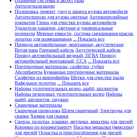
Охранные системы и аксессуары
Автосигнализации
Полировка, ремонт, уход и защита кузова автомобиля
Автополироли для кузова цветные
Антикоррозийные
покрытия
Глина для очистки кузова автомобиля
Удалители царапин, цветные и универсальные
полироли
Мерные емкости, система смешивания красок,
лопатки для размешивания
... Показать все
Провода автомобильные, монтажные, акустические
Витая пара
Греющий кабель
Акустический кабель
Провод автомобильный медный, ПГВА
Провод
автомобильный монтажный, CCA
... Показать все
Протирочные материалы, салфетки, губки
Абсорбьенты
Бумажные протирочные материалы
Салфетки из микрофибры
Щетки для очистки пыли
Вафельное полотно
... Показать все
Наборы уплотнительных колец, шайб, шплинтов
Наборы резиновых уплотнительных колец
Наборы
шайб, шплинтов, пружин
Сварочные материалы
Сварочная проволока
Шлем сварочный
Электроды для
сварки
Химия для сварки
Сверла, полотна, плашки, метчики, миксеры для дрелей
Коронки по керамограниту
Насадки мешалки (миксеры)
для дрелей
Оснастка и приспособления для дрелей