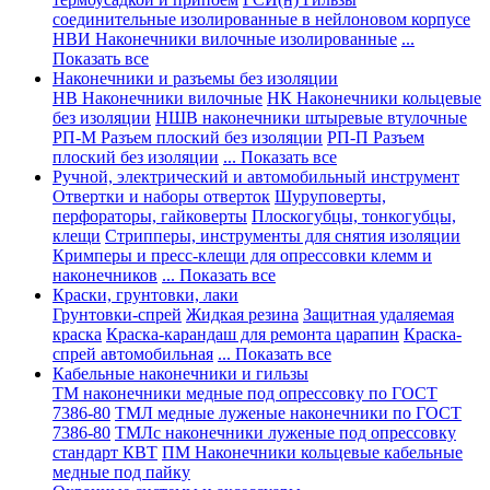
соединительные изолированные в нейлоновом корпусе
НВИ Наконечники вилочные изолированные
...
Показать все
Наконечники и разъемы без изоляции
НВ Наконечники вилочные
НК Наконечники кольцевые
без изоляции
НШВ наконечники штыревые втулочные
РП-М Разъем плоский без изоляции
РП-П Разъем
плоский без изоляции
... Показать все
Ручной, электрический и автомобильный инструмент
Отвертки и наборы отверток
Шуруповерты,
перфораторы, гайковерты
Плоскогубцы, тонкогубцы,
клещи
Стрипперы, инструменты для снятия изоляции
Кримперы и пресс-клещи для опрессовки клемм и
наконечников
... Показать все
Краски, грунтовки, лаки
Грунтовки-спрей
Жидкая резина
Защитная удаляемая
краска
Краска-карандаш для ремонта царапин
Краска-
спрей автомобильная
... Показать все
Кабельные наконечники и гильзы
ТМ наконечники медные под опрессовку по ГОСТ
7386-80
ТМЛ медные луженые наконечники по ГОСТ
7386-80
ТМЛс наконечники луженые под опрессовку
стандарт КВТ
ПМ Наконечники кольцевые кабельные
медные под пайку