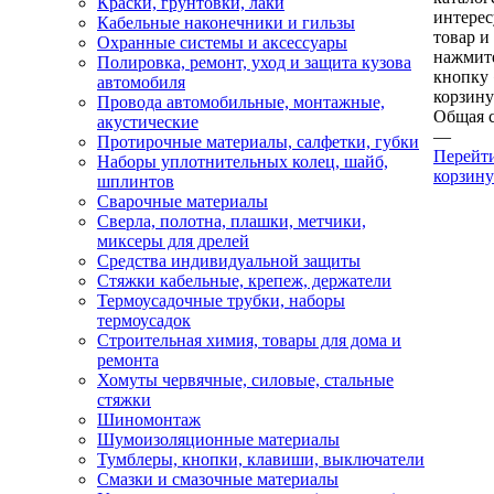
Краски, грунтовки, лаки
интере
Кабельные наконечники и гильзы
товар и
Охранные системы и аксессуары
нажмит
Полировка, ремонт, уход и защита кузова
кнопку
автомобиля
корзину
Провода автомобильные, монтажные,
Общая 
акустические
—
Протирочные материалы, салфетки, губки
Перейт
Наборы уплотнительных колец, шайб,
корзину
шплинтов
Сварочные материалы
Сверла, полотна, плашки, метчики,
миксеры для дрелей
Средства индивидуальной защиты
Стяжки кабельные, крепеж, держатели
Термоусадочные трубки, наборы
термоусадок
Строительная химия, товары для дома и
ремонта
Хомуты червячные, силовые, стальные
стяжки
Шиномонтаж
Шумоизоляционные материалы
Тумблеры, кнопки, клавиши, выключатели
Смазки и смазочные материалы