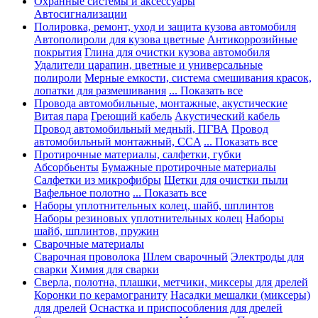
Охранные системы и аксессуары
Автосигнализации
Полировка, ремонт, уход и защита кузова автомобиля
Автополироли для кузова цветные
Антикоррозийные
покрытия
Глина для очистки кузова автомобиля
Удалители царапин, цветные и универсальные
полироли
Мерные емкости, система смешивания красок,
лопатки для размешивания
... Показать все
Провода автомобильные, монтажные, акустические
Витая пара
Греющий кабель
Акустический кабель
Провод автомобильный медный, ПГВА
Провод
автомобильный монтажный, CCA
... Показать все
Протирочные материалы, салфетки, губки
Абсорбьенты
Бумажные протирочные материалы
Салфетки из микрофибры
Щетки для очистки пыли
Вафельное полотно
... Показать все
Наборы уплотнительных колец, шайб, шплинтов
Наборы резиновых уплотнительных колец
Наборы
шайб, шплинтов, пружин
Сварочные материалы
Сварочная проволока
Шлем сварочный
Электроды для
сварки
Химия для сварки
Сверла, полотна, плашки, метчики, миксеры для дрелей
Коронки по керамограниту
Насадки мешалки (миксеры)
для дрелей
Оснастка и приспособления для дрелей