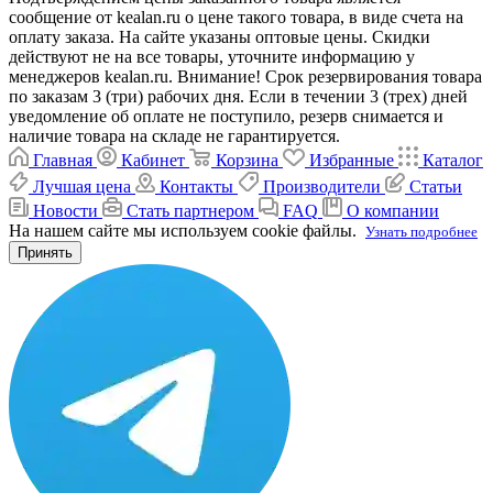
сообщение от kealan.ru о цене такого товара, в виде счета на
оплату заказа. На сайте указаны оптовые цены. Скидки
действуют не на все товары, уточните информацию у
менеджеров kealan.ru. Внимание! Срок резервирования товара
по заказам 3 (три) рабочих дня. Если в течении 3 (трех) дней
уведомление об оплате не поступило, резерв снимается и
наличие товара на складе не гарантируется.
Главная
Кабинет
Корзина
Избранные
Каталог
Лучшая цена
Контакты
Производители
Статьи
Новости
Стать партнером
FAQ
О компании
На нашем сайте мы используем cookie файлы.
Узнать подробнее
Принять