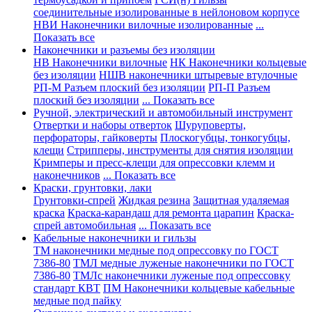
соединительные изолированные в нейлоновом корпусе
НВИ Наконечники вилочные изолированные
...
Показать все
Наконечники и разъемы без изоляции
НВ Наконечники вилочные
НК Наконечники кольцевые
без изоляции
НШВ наконечники штыревые втулочные
РП-М Разъем плоский без изоляции
РП-П Разъем
плоский без изоляции
... Показать все
Ручной, электрический и автомобильный инструмент
Отвертки и наборы отверток
Шуруповерты,
перфораторы, гайковерты
Плоскогубцы, тонкогубцы,
клещи
Стрипперы, инструменты для снятия изоляции
Кримперы и пресс-клещи для опрессовки клемм и
наконечников
... Показать все
Краски, грунтовки, лаки
Грунтовки-спрей
Жидкая резина
Защитная удаляемая
краска
Краска-карандаш для ремонта царапин
Краска-
спрей автомобильная
... Показать все
Кабельные наконечники и гильзы
ТМ наконечники медные под опрессовку по ГОСТ
7386-80
ТМЛ медные луженые наконечники по ГОСТ
7386-80
ТМЛс наконечники луженые под опрессовку
стандарт КВТ
ПМ Наконечники кольцевые кабельные
медные под пайку