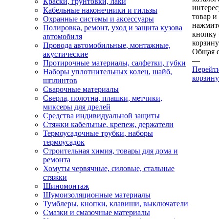
Краски, грунтовки, лаки
интере
Кабельные наконечники и гильзы
товар и
Охранные системы и аксессуары
нажмит
Полировка, ремонт, уход и защита кузова
кнопку
автомобиля
корзину
Провода автомобильные, монтажные,
Общая 
акустические
—
Протирочные материалы, салфетки, губки
Перейт
Наборы уплотнительных колец, шайб,
корзину
шплинтов
Сварочные материалы
Сверла, полотна, плашки, метчики,
миксеры для дрелей
Средства индивидуальной защиты
Стяжки кабельные, крепеж, держатели
Термоусадочные трубки, наборы
термоусадок
Строительная химия, товары для дома и
ремонта
Хомуты червячные, силовые, стальные
стяжки
Шиномонтаж
Шумоизоляционные материалы
Тумблеры, кнопки, клавиши, выключатели
Смазки и смазочные материалы