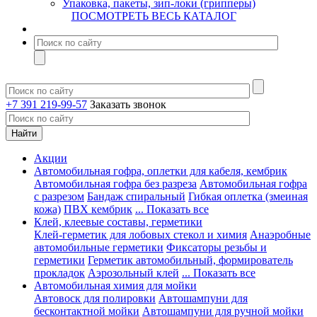
Упаковка, пакеты, зип-локи (грипперы)
ПОСМОТРЕТЬ ВЕСЬ КАТАЛОГ
+7 391 219-99-57
Заказать звонок
Акции
Автомобильная гофра, оплетки для кабеля, кембрик
Автомобильная гофра без разреза
Автомобильная гофра
с разрезом
Бандаж спиральный
Гибкая оплетка (змеиная
кожа)
ПВХ кембрик
... Показать все
Клей, клеевые составы, герметики
Клей-герметик для лобовых стекол и химия
Анаэробные
автомобильные герметики
Фиксаторы резьбы и
герметики
Герметик автомобильный, формирователь
прокладок
Аэрозольный клей
... Показать все
Автомобильная химия для мойки
Автовоск для полировки
Автошампуни для
бесконтактной мойки
Автошампуни для ручной мойки