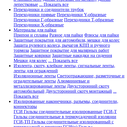
лепестковые
... Показать все
Переходники и соединители трубок
Переходники прямые
Переходники Y-образные
Переходники Г-образные
Переходники Т-образные
Переходники Х-образные
Материалы для пайки
Припои и сплавы
Разное для пайки
Флюсы для пайки
Защитные покрытия для автомобиля, мешки для колес
Защита рулевого колеса, рычагов КПП и ручного
тормоза
Защитное покрытие для малярных работ
Защитные коврики
Защитные накидки на сидения
Мешки для колес
... Показать все
Изолента, скотч, клейкие ленты, сигнальные ленты,
ленты для ограждений
Изоляционные ленты
Светоотражающие, разметочные и
оградительные ленты
Алюминиевые и
металлизированные ленты
Двухсторонний скотч
автомобильный
Двухсторонний скотч монтажный
...
Показать все
Изолированные наконечники, разъемы, соединители,
коннекторы
ГСИ Гильзы соединительные изолированные
ГСИ-Т
Гильзы соединительные в термоусадочной изоляции
ГСИ-ТП Гильзы соединительные изолированный с
термоусадкой и припоем
ГСИ(н) Гильзы