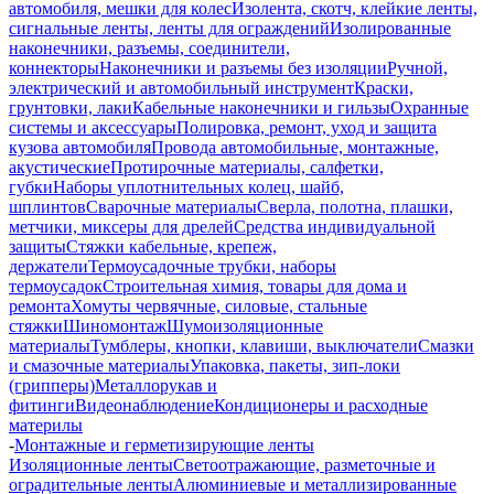
автомобиля, мешки для колес
Изолента, скотч, клейкие ленты,
сигнальные ленты, ленты для ограждений
Изолированные
наконечники, разъемы, соединители,
коннекторы
Наконечники и разъемы без изоляции
Ручной,
электрический и автомобильный инструмент
Краски,
грунтовки, лаки
Кабельные наконечники и гильзы
Охранные
системы и аксессуары
Полировка, ремонт, уход и защита
кузова автомобиля
Провода автомобильные, монтажные,
акустические
Протирочные материалы, салфетки,
губки
Наборы уплотнительных колец, шайб,
шплинтов
Сварочные материалы
Сверла, полотна, плашки,
метчики, миксеры для дрелей
Средства индивидуальной
защиты
Стяжки кабельные, крепеж,
держатели
Термоусадочные трубки, наборы
термоусадок
Строительная химия, товары для дома и
ремонта
Хомуты червячные, силовые, стальные
стяжки
Шиномонтаж
Шумоизоляционные
материалы
Тумблеры, кнопки, клавиши, выключатели
Смазки
и смазочные материалы
Упаковка, пакеты, зип-локи
(грипперы)
Металлорукав и
фитинги
Видеонаблюдение
Кондиционеры и расходные
материлы
-
Монтажные и герметизирующие ленты
Изоляционные ленты
Светоотражающие, разметочные и
оградительные ленты
Алюминиевые и металлизированные