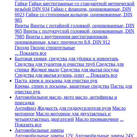
Гайки
Гайки шестигранные со стандартной метрической
резьбой DIN 934
Гайки с фланцем, оцинкованные, DIN
6923
Гайки со стопорным кольцом, оцинкованные, DIN
985
Винты
Винты с потайной головкой, оцинкованные, DIN
965
Винты с полукруглой головкой, оцинкованные, DIN
7985
Винты с внутренним шестигранником,
оцинкованные, класс прочности 8.8, DIN 912
Гвозди
Гвозди строительные
... Показать все
Бытовая химия, средства для уборки и инвентарь
Средства для туалетов и очистки труб
Средства для
стирки
Жидкое мыло
Средства для мытья посуды
Средства для мытья кухонь, плит
... Показать все
Паста, крем и лосьоны для очистки рук
Кремы, спреи и лосьоны, защитные средства
Пасты для
очистки рук
Автомобильное масло, мото масло, антифризы и
присадки
Антифриз
Жидкость для гидроусилителя руля
Масло
моторное
Масло моторное для двухтактных и
четырехтактных двигателей
Масло промывочное
...
Показать все
Автомобильные лампы
Автомобильные лампы 12V
Автомобильные лампы 24V