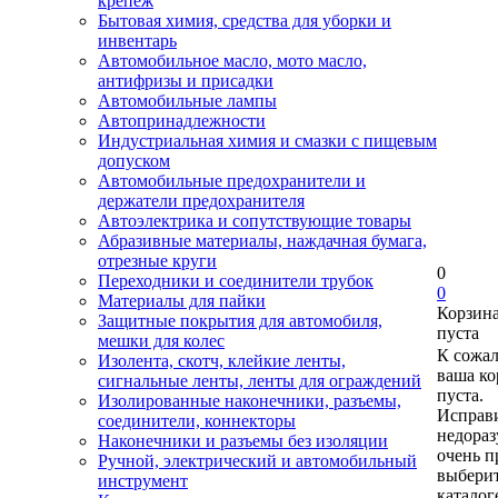
крепеж
Бытовая химия, средства для уборки и
инвентарь
Автомобильное масло, мото масло,
антифризы и присадки
Автомобильные лампы
Автопринадлежности
Индустриальная химия и смазки с пищевым
допуском
Автомобильные предохранители и
держатели предохранителя
Автоэлектрика и сопутствующие товары
Абразивные материалы, наждачная бумага,
отрезные круги
0
Переходники и соединители трубок
0
Материалы для пайки
Корзин
Защитные покрытия для автомобиля,
пуста
мешки для колес
К сожа
Изолента, скотч, клейкие ленты,
ваша ко
сигнальные ленты, ленты для ограждений
пуста.
Изолированные наконечники, разъемы,
Исправи
соединители, коннекторы
недора
Наконечники и разъемы без изоляции
очень п
Ручной, электрический и автомобильный
выберит
инструмент
каталог