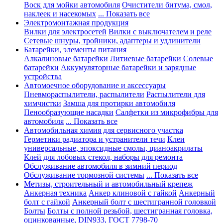
Воск для мойки автомобиля
Очистители битума, смол,
наклеек и насекомых
... Показать все
Электромонтажная продукция
Вилки для электросетей
Вилки с выключателем и реле
Сетевые шнуры, тройники, адаптеры и удлинители
Батарейки, элементы питания
Алкалиновые батарейки
Литиевые батарейки
Солевые
батарейки
Аккумуляторные батарейки и зарядные
устройства
Автомоечное оборудование и аксессуары
Пневмораспылители, распылители
Распылители для
химчистки
Замша для протирки автомобиля
Пенообразующие насадки
Салфетки из микрофибры для
автомобиля
... Показать все
Автомобильная химия для сервисного участка
Герметики радиатора и устранители течи
Клеи
универсальные, эпоксидные смолы, цианоакрилаты
Клей для лобовых стекол, наборы для ремонта
Обслуживание автомобиля в зимний период
Обслуживание тормозной системы
... Показать все
Метизы, строительный и автомобильный крепеж
Анкерная техника
Анкер клиновой с гайкой
Анкерный
болт с гайкой
Анкерный болт с шестигранной головкой
Болты
Болты с полной резьбой, шестигранная головка,
оцинкованные, DIN933, ГОСТ 7798-70