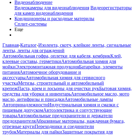
Видеонаблюдение
Видеокамеры для видеонаблюдения
Видеорегистраторы
для камер видеонаблюдения
Кондиционеры и расходные материлы
Сплит-системы
Еще
Главная
-
Каталог
-
Изолента, скотч, клейкие ленты, сигнальные
ленты, ленты для ограждений
Автомобильная гофра, оплетки для кабеля, кембрик
Клей,
клеевые составы, герметики
Автомобильная химия для
мойки
Электромонтажная продукция
Батарейки, элементы
питания
Автомоечное оборудование и
аксессуары
Автомобильная химия для сервисного
участка
Метизы, строительный и автомобильный
крепеж
Паста, крем и лосьоны для очистки рук
Бытовая химия,
средства для уборки и инвентарь
Автомобильное масло, мото
масло, антифризы и присадки
Автомобильные лампы
Автопринадлежности
Индустриальная химия и смазки с
пищевым допуском
Автоэлектрика и сопутствующие
товары
Автомобильные предохранители и держатели
предохранителя
Абразивные материалы, наждачная бумага,
отрезные круги
Переходники и соединители
трубок
Материалы для пайки
Защитные покрытия для