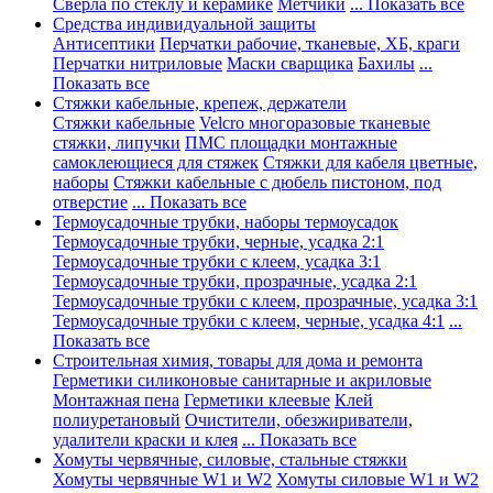
Сверла по стеклу и керамике
Метчики
... Показать все
Средства индивидуальной защиты
Антисептики
Перчатки рабочие, тканевые, ХБ, краги
Перчатки нитриловые
Маски сварщика
Бахилы
...
Показать все
Стяжки кабельные, крепеж, держатели
Стяжки кабельные
Velcro многоразовые тканевые
стяжки, липучки
ПМС площадки монтажные
самоклеющиеся для стяжек
Стяжки для кабеля цветные,
наборы
Стяжки кабельные с дюбель пистоном, под
отверстие
... Показать все
Термоусадочные трубки, наборы термоусадок
Термоусадочные трубки, черные, усадка 2:1
Термоусадочные трубки с клеем, усадка 3:1
Термоусадочные трубки, прозрачные, усадка 2:1
Термоусадочные трубки с клеем, прозрачные, усадка 3:1
Термоусадочные трубки с клеем, черные, усадка 4:1
...
Показать все
Строительная химия, товары для дома и ремонта
Герметики силиконовые санитарные и акриловые
Монтажная пена
Герметики клеевые
Клей
полиуретановый
Очистители, обезжириватели,
удалители краски и клея
... Показать все
Хомуты червячные, силовые, стальные стяжки
Хомуты червячные W1 и W2
Хомуты силовые W1 и W2