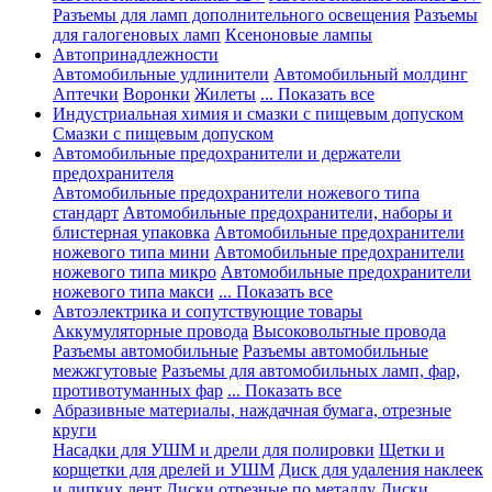
Разъемы для ламп дополнительного освещения
Разъемы
для галогеновых ламп
Ксеноновые лампы
Автопринадлежности
Автомобильные удлинители
Автомобильный молдинг
Аптечки
Воронки
Жилеты
... Показать все
Индустриальная химия и смазки с пищевым допуском
Смазки с пищевым допуском
Автомобильные предохранители и держатели
предохранителя
Автомобильные предохранители ножевого типа
стандарт
Автомобильные предохранители, наборы и
блистерная упаковка
Автомобильные предохранители
ножевого типа мини
Автомобильные предохранители
ножевого типа микро
Автомобильные предохранители
ножевого типа макси
... Показать все
Автоэлектрика и сопутствующие товары
Аккумуляторные провода
Высоковольтные провода
Разъемы автомобильные
Разъемы автомобильные
межжгутовые
Разъемы для автомобильных ламп, фар,
противотуманных фар
... Показать все
Абразивные материалы, наждачная бумага, отрезные
круги
Насадки для УШМ и дрели для полировки
Щетки и
корщетки для дрелей и УШМ
Диск для удаления наклеек
и липких лент
Диски отрезные по металлу
Диски