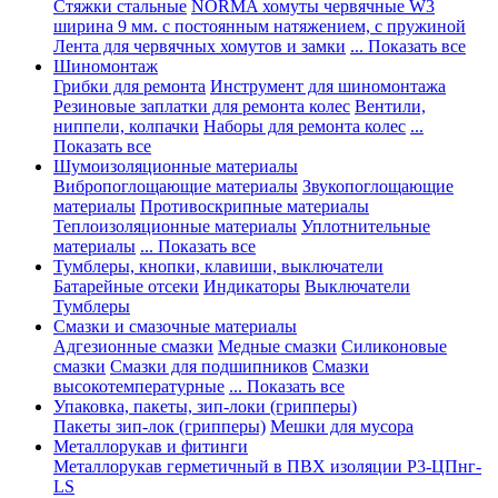
Стяжки стальные
NORMA хомуты червячные W3
ширина 9 мм. с постоянным натяжением, с пружиной
Лента для червячных хомутов и замки
... Показать все
Шиномонтаж
Грибки для ремонта
Инструмент для шиномонтажа
Резиновые заплатки для ремонта колес
Вентили,
ниппели, колпачки
Наборы для ремонта колес
...
Показать все
Шумоизоляционные материалы
Вибропоглощающие материалы
Звукопоглощающие
материалы
Противоскрипные материалы
Теплоизоляционные материалы
Уплотнительные
материалы
... Показать все
Тумблеры, кнопки, клавиши, выключатели
Батарейные отсеки
Индикаторы
Выключатели
Тумблеры
Смазки и смазочные материалы
Адгезионные смазки
Медные смазки
Силиконовые
смазки
Смазки для подшипников
Смазки
высокотемпературные
... Показать все
Упаковка, пакеты, зип-локи (грипперы)
Пакеты зип-лок (грипперы)
Мешки для мусора
Металлорукав и фитинги
Металлорукав герметичный в ПВХ изоляции Р3-ЦПнг-
LS