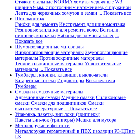
Стяжки стальные
NORMA хомуты червячные W3
ширина 9 мм. с постоянным натяжением, с пружиной
Лента для червячных хомутов и замки
... Показать все
Шиномонтаж
Грибки для ремонта
Инструмент для шиномонтажа
Резиновые заплатки для ремонта колес
Вентили,
ниппели, колпачки
Наборы для ремонта колес
...
Показать все
Шумоизоляционные материалы
Вибропоглощающие материалы
Звукопоглощающие
материалы
Противоскрипные материалы
Теплоизоляционные материалы
Уплотнительные
материалы
... Показать все
Тумблеры, кнопки, клавиши, выключатели
Батарейные отсеки
Индикаторы
Выключатели
Тумблеры
Смазки и смазочные материалы
Адгезионные смазки
Медные смазки
Силиконовые
смазки
Смазки для подшипников
Смазки
высокотемпературные
... Показать все
Упаковка, пакеты, зип-локи (грипперы)
Пакеты зип-лок (грипперы)
Мешки для мусора
Металлорукав и фитинги
Металлорукав герметичный в ПВХ изоляции Р3-ЦПнг-
LS