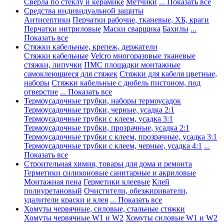
Сверла по стеклу и керамике
Метчики
... Показать все
Средства индивидуальной защиты
Антисептики
Перчатки рабочие, тканевые, ХБ, краги
Перчатки нитриловые
Маски сварщика
Бахилы
...
Показать все
Стяжки кабельные, крепеж, держатели
Стяжки кабельные
Velcro многоразовые тканевые
стяжки, липучки
ПМС площадки монтажные
самоклеющиеся для стяжек
Стяжки для кабеля цветные,
наборы
Стяжки кабельные с дюбель пистоном, под
отверстие
... Показать все
Термоусадочные трубки, наборы термоусадок
Термоусадочные трубки, черные, усадка 2:1
Термоусадочные трубки с клеем, усадка 3:1
Термоусадочные трубки, прозрачные, усадка 2:1
Термоусадочные трубки с клеем, прозрачные, усадка 3:1
Термоусадочные трубки с клеем, черные, усадка 4:1
...
Показать все
Строительная химия, товары для дома и ремонта
Герметики силиконовые санитарные и акриловые
Монтажная пена
Герметики клеевые
Клей
полиуретановый
Очистители, обезжириватели,
удалители краски и клея
... Показать все
Хомуты червячные, силовые, стальные стяжки
Хомуты червячные W1 и W2
Хомуты силовые W1 и W2