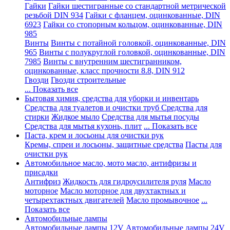
Гайки
Гайки шестигранные со стандартной метрической
резьбой DIN 934
Гайки с фланцем, оцинкованные, DIN
6923
Гайки со стопорным кольцом, оцинкованные, DIN
985
Винты
Винты с потайной головкой, оцинкованные, DIN
965
Винты с полукруглой головкой, оцинкованные, DIN
7985
Винты с внутренним шестигранником,
оцинкованные, класс прочности 8.8, DIN 912
Гвозди
Гвозди строительные
... Показать все
Бытовая химия, средства для уборки и инвентарь
Средства для туалетов и очистки труб
Средства для
стирки
Жидкое мыло
Средства для мытья посуды
Средства для мытья кухонь, плит
... Показать все
Паста, крем и лосьоны для очистки рук
Кремы, спреи и лосьоны, защитные средства
Пасты для
очистки рук
Автомобильное масло, мото масло, антифризы и
присадки
Антифриз
Жидкость для гидроусилителя руля
Масло
моторное
Масло моторное для двухтактных и
четырехтактных двигателей
Масло промывочное
...
Показать все
Автомобильные лампы
Автомобильные лампы 12V
Автомобильные лампы 24V