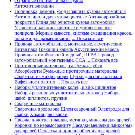
Охранные системы и аксессуары
Автосигнализации
Полировка, ремонт, уход и защита кузова автомобиля
Автополироли для кузова цветные
Антикоррозийные
покрытия
Глина для очистки кузова автомобиля
Удалители царапин, цветные и универсальные
полироли
Мерные емкости, система смешивания красок,
лопатки для размешивания
... Показать все
Провода автомобильные, монтажные, акустические
Витая пара
Греющий кабель
Акустический кабель
Провод автомобильный медный, ПГВА
Провод
автомобильный монтажный, CCA
... Показать все
Протирочные материалы, салфетки, губки
Абсорбьенты
Бумажные протирочные материалы
Салфетки из микрофибры
Щетки для очистки пыли
Вафельное полотно
... Показать все
Наборы уплотнительных колец, шайб, шплинтов
Наборы резиновых уплотнительных колец
Наборы
шайб, шплинтов, пружин
Сварочные материалы
Сварочная проволока
Шлем сварочный
Электроды для
сварки
Химия для сварки
Сверла, полотна, плашки, метчики, миксеры для дрелей
Коронки по керамограниту
Насадки мешалки (миксеры)
для дрелей
Оснастка и приспособления для дрелей