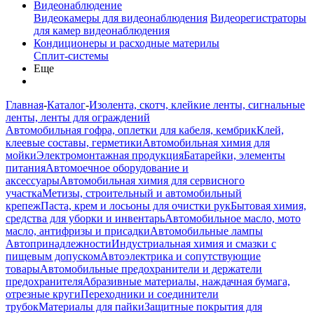
Видеонаблюдение
Видеокамеры для видеонаблюдения
Видеорегистраторы
для камер видеонаблюдения
Кондиционеры и расходные материлы
Сплит-системы
Еще
Главная
-
Каталог
-
Изолента, скотч, клейкие ленты, сигнальные
ленты, ленты для ограждений
Автомобильная гофра, оплетки для кабеля, кембрик
Клей,
клеевые составы, герметики
Автомобильная химия для
мойки
Электромонтажная продукция
Батарейки, элементы
питания
Автомоечное оборудование и
аксессуары
Автомобильная химия для сервисного
участка
Метизы, строительный и автомобильный
крепеж
Паста, крем и лосьоны для очистки рук
Бытовая химия,
средства для уборки и инвентарь
Автомобильное масло, мото
масло, антифризы и присадки
Автомобильные лампы
Автопринадлежности
Индустриальная химия и смазки с
пищевым допуском
Автоэлектрика и сопутствующие
товары
Автомобильные предохранители и держатели
предохранителя
Абразивные материалы, наждачная бумага,
отрезные круги
Переходники и соединители
трубок
Материалы для пайки
Защитные покрытия для