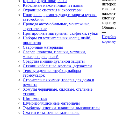
Краски, грунтовки, лаки
интере
Кабельные наконечники и гильзы
товар и
Охранные системы и аксессуары
нажмит
Полировка, ремонт, уход и защита кузова
кнопку
автомобиля
корзину
Провода автомобильные, монтажные,
Общая 
акустические
—
Протирочные материалы, салфетки, губки
Перейт
Наборы уплотнительных колец, шайб,
корзину
шплинтов
Сварочные материалы
Сверла, полотна, плашки, метчики,
миксеры для дрелей
Средства индивидуальной защиты
Стяжки кабельные, крепеж, держатели
Термоусадочные трубки, наборы
термоусадок
Строительная химия, товары для дома и
ремонта
Хомуты червячные, силовые, стальные
стяжки
Шиномонтаж
Шумоизоляционные материалы
Тумблеры, кнопки, клавиши, выключатели
Смазки и смазочные материалы