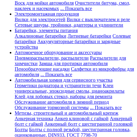
Воск для мойки автомобиля
Очистители битума, смол,
наклеек и насекомых
... Показать все
Электромонтажная продукция
Вилки для электросетей
Вилки с выключателем и реле
Сетевые шнуры, тройники, адаптеры и удлинители
Батарейки, элементы питания
Алкалиновые батарейки
Литиевые батарейки
Солевые
батарейки
Аккумуляторные батарейки и зарядные
устройства
Автомоечное оборудование и аксессуары
Пневмораспылители, распылители
Распылители для
химчистки
Замша для протирки автомобиля
Пенообразующие насадки
Салфетки из микрофибры для
автомобиля
... Показать все
Автомобильная химия для сервисного участка
Герметики радиатора и устранители течи
Клеи
универсальные, эпоксидные смолы, цианоакрилаты
Клей для лобовых стекол, наборы для ремонта
Обслуживание автомобиля в зимний период
Обслуживание тормозной системы
... Показать все
Метизы, строительный и автомобильный крепеж
Анкерная техника
Анкер клиновой с гайкой
Анкерный
болт с гайкой
Анкерный болт с шестигранной головкой
Болты
Болты с полной резьбой, шестигранная головка,
оцинкованные, DIN933, ГОСТ 7798-70