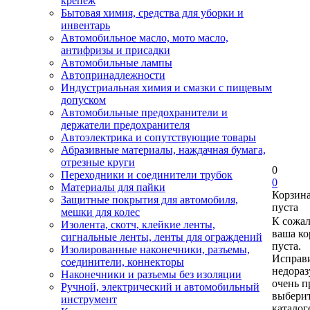
крепеж
Бытовая химия, средства для уборки и
инвентарь
Автомобильное масло, мото масло,
антифризы и присадки
Автомобильные лампы
Автопринадлежности
Индустриальная химия и смазки с пищевым
допуском
Автомобильные предохранители и
держатели предохранителя
Автоэлектрика и сопутствующие товары
Абразивные материалы, наждачная бумага,
отрезные круги
0
Переходники и соединители трубок
0
Материалы для пайки
Корзин
Защитные покрытия для автомобиля,
пуста
мешки для колес
К сожа
Изолента, скотч, клейкие ленты,
ваша ко
сигнальные ленты, ленты для ограждений
пуста.
Изолированные наконечники, разъемы,
Исправи
соединители, коннекторы
недора
Наконечники и разъемы без изоляции
очень п
Ручной, электрический и автомобильный
выберит
инструмент
каталог