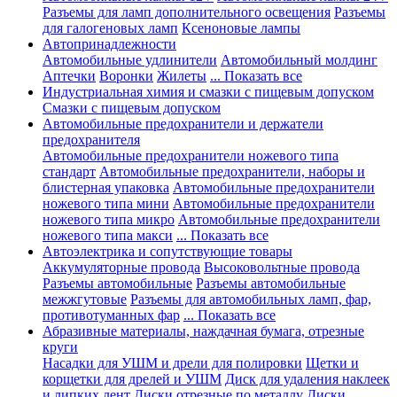
Разъемы для ламп дополнительного освещения
Разъемы
для галогеновых ламп
Ксеноновые лампы
Автопринадлежности
Автомобильные удлинители
Автомобильный молдинг
Аптечки
Воронки
Жилеты
... Показать все
Индустриальная химия и смазки с пищевым допуском
Смазки с пищевым допуском
Автомобильные предохранители и держатели
предохранителя
Автомобильные предохранители ножевого типа
стандарт
Автомобильные предохранители, наборы и
блистерная упаковка
Автомобильные предохранители
ножевого типа мини
Автомобильные предохранители
ножевого типа микро
Автомобильные предохранители
ножевого типа макси
... Показать все
Автоэлектрика и сопутствующие товары
Аккумуляторные провода
Высоковольтные провода
Разъемы автомобильные
Разъемы автомобильные
межжгутовые
Разъемы для автомобильных ламп, фар,
противотуманных фар
... Показать все
Абразивные материалы, наждачная бумага, отрезные
круги
Насадки для УШМ и дрели для полировки
Щетки и
корщетки для дрелей и УШМ
Диск для удаления наклеек
и липких лент
Диски отрезные по металлу
Диски