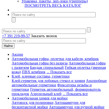
Упаковка, пакеты, зип-локи (грипперы)
ПОСМОТРЕТЬ ВЕСЬ КАТАЛОГ
+7 391 219-99-57
Заказать звонок
Акции
Автомобильная гофра, оплетки для кабеля, кембрик
Автомобильная гофра без разреза
Автомобильная гофра
с разрезом
Бандаж спиральный
Гибкая оплетка (змеиная
кожа)
ПВХ кембрик
... Показать все
Клей, клеевые составы, герметики
Клей-герметик для лобовых стекол и химия
Анаэробные
автомобильные герметики
Фиксаторы резьбы и
герметики
Герметик автомобильный, формирователь
прокладок
Аэрозольный клей
... Показать все
Автомобильная химия для мойки
Автовоск для полировки
Автошампуни для
бесконтактной мойки
Автошампуни для ручной мойки