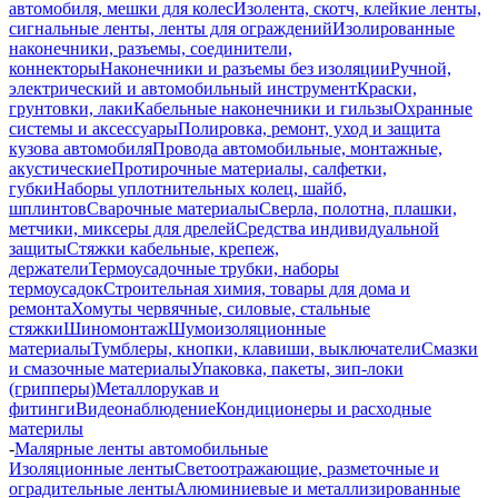
автомобиля, мешки для колес
Изолента, скотч, клейкие ленты,
сигнальные ленты, ленты для ограждений
Изолированные
наконечники, разъемы, соединители,
коннекторы
Наконечники и разъемы без изоляции
Ручной,
электрический и автомобильный инструмент
Краски,
грунтовки, лаки
Кабельные наконечники и гильзы
Охранные
системы и аксессуары
Полировка, ремонт, уход и защита
кузова автомобиля
Провода автомобильные, монтажные,
акустические
Протирочные материалы, салфетки,
губки
Наборы уплотнительных колец, шайб,
шплинтов
Сварочные материалы
Сверла, полотна, плашки,
метчики, миксеры для дрелей
Средства индивидуальной
защиты
Стяжки кабельные, крепеж,
держатели
Термоусадочные трубки, наборы
термоусадок
Строительная химия, товары для дома и
ремонта
Хомуты червячные, силовые, стальные
стяжки
Шиномонтаж
Шумоизоляционные
материалы
Тумблеры, кнопки, клавиши, выключатели
Смазки
и смазочные материалы
Упаковка, пакеты, зип-локи
(грипперы)
Металлорукав и
фитинги
Видеонаблюдение
Кондиционеры и расходные
материлы
-
Малярные ленты автомобильные
Изоляционные ленты
Светоотражающие, разметочные и
оградительные ленты
Алюминиевые и металлизированные