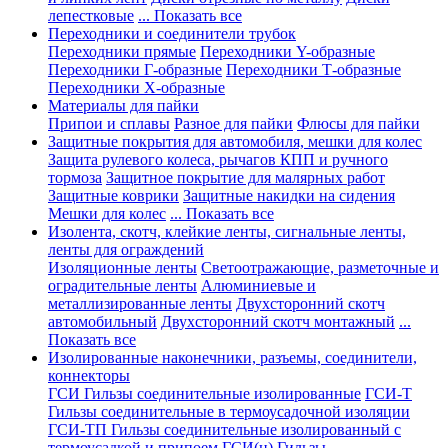
лепестковые
... Показать все
Переходники и соединители трубок
Переходники прямые
Переходники Y-образные
Переходники Г-образные
Переходники Т-образные
Переходники Х-образные
Материалы для пайки
Припои и сплавы
Разное для пайки
Флюсы для пайки
Защитные покрытия для автомобиля, мешки для колес
Защита рулевого колеса, рычагов КПП и ручного
тормоза
Защитное покрытие для малярных работ
Защитные коврики
Защитные накидки на сидения
Мешки для колес
... Показать все
Изолента, скотч, клейкие ленты, сигнальные ленты,
ленты для ограждений
Изоляционные ленты
Светоотражающие, разметочные и
оградительные ленты
Алюминиевые и
металлизированные ленты
Двухсторонний скотч
автомобильный
Двухсторонний скотч монтажный
...
Показать все
Изолированные наконечники, разъемы, соединители,
коннекторы
ГСИ Гильзы соединительные изолированные
ГСИ-Т
Гильзы соединительные в термоусадочной изоляции
ГСИ-ТП Гильзы соединительные изолированный с
термоусадкой и припоем
ГСИ(н) Гильзы