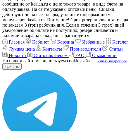
сообщение от kealan.ru о цене такого товара, в виде счета на
оплату заказа. На сайте указаны оптовые цены. Скидки
действуют не на все товары, уточните информацию у
менеджеров kealan.ru. Внимание! Срок резервирования товара
по заказам 3 (три) рабочих дня. Если в течении 3 (трех) дней
уведомление об оплате не поступило, резерв снимается и
наличие товара на складе не гарантируется.
Главная
Кабинет
Корзина
Избранные
Каталог
Лучшая цена
Контакты
Производители
Статьи
Новости
Стать партнером
FAQ
О компании
На нашем сайте мы используем cookie файлы.
Узнать подробнее
Принять