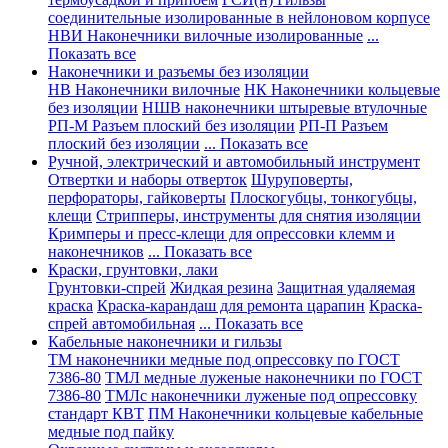
соединительные изолированные в нейлоновом корпусе
НВИ Наконечники вилочные изолированные
...
Показать все
Наконечники и разъемы без изоляции
НВ Наконечники вилочные
НК Наконечники кольцевые
без изоляции
НШВ наконечники штыревые втулочные
РП-М Разъем плоский без изоляции
РП-П Разъем
плоский без изоляции
... Показать все
Ручной, электрический и автомобильный инструмент
Отвертки и наборы отверток
Шуруповерты,
перфораторы, гайковерты
Плоскогубцы, тонкогубцы,
клещи
Стрипперы, инструменты для снятия изоляции
Кримперы и пресс-клещи для опрессовки клемм и
наконечников
... Показать все
Краски, грунтовки, лаки
Грунтовки-спрей
Жидкая резина
Защитная удаляемая
краска
Краска-карандаш для ремонта царапин
Краска-
спрей автомобильная
... Показать все
Кабельные наконечники и гильзы
ТМ наконечники медные под опрессовку по ГОСТ
7386-80
ТМЛ медные луженые наконечники по ГОСТ
7386-80
ТМЛс наконечники луженые под опрессовку
стандарт КВТ
ПМ Наконечники кольцевые кабельные
медные под пайку