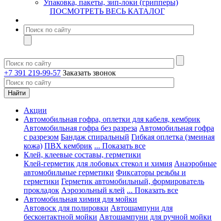
Упаковка, пакеты, зип-локи (грипперы)
ПОСМОТРЕТЬ ВЕСЬ КАТАЛОГ
+7 391 219-99-57
Заказать звонок
Акции
Автомобильная гофра, оплетки для кабеля, кембрик
Автомобильная гофра без разреза
Автомобильная гофра
с разрезом
Бандаж спиральный
Гибкая оплетка (змеиная
кожа)
ПВХ кембрик
... Показать все
Клей, клеевые составы, герметики
Клей-герметик для лобовых стекол и химия
Анаэробные
автомобильные герметики
Фиксаторы резьбы и
герметики
Герметик автомобильный, формирователь
прокладок
Аэрозольный клей
... Показать все
Автомобильная химия для мойки
Автовоск для полировки
Автошампуни для
бесконтактной мойки
Автошампуни для ручной мойки