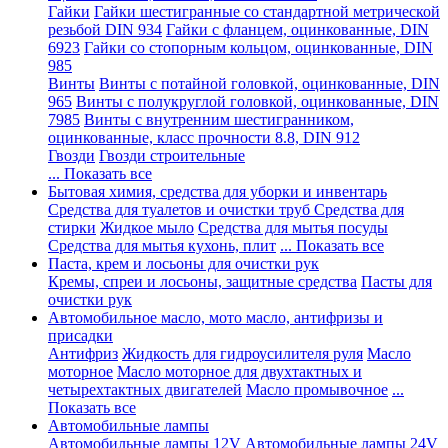
Гайки
Гайки шестигранные со стандартной метрической
резьбой DIN 934
Гайки с фланцем, оцинкованные, DIN
6923
Гайки со стопорным кольцом, оцинкованные, DIN
985
Винты
Винты с потайной головкой, оцинкованные, DIN
965
Винты с полукруглой головкой, оцинкованные, DIN
7985
Винты с внутренним шестигранником,
оцинкованные, класс прочности 8.8, DIN 912
Гвозди
Гвозди строительные
... Показать все
Бытовая химия, средства для уборки и инвентарь
Средства для туалетов и очистки труб
Средства для
стирки
Жидкое мыло
Средства для мытья посуды
Средства для мытья кухонь, плит
... Показать все
Паста, крем и лосьоны для очистки рук
Кремы, спреи и лосьоны, защитные средства
Пасты для
очистки рук
Автомобильное масло, мото масло, антифризы и
присадки
Антифриз
Жидкость для гидроусилителя руля
Масло
моторное
Масло моторное для двухтактных и
четырехтактных двигателей
Масло промывочное
...
Показать все
Автомобильные лампы
Автомобильные лампы 12V
Автомобильные лампы 24V