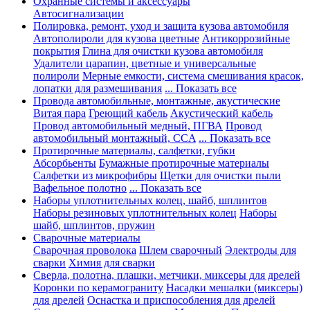
Охранные системы и аксессуары
Автосигнализации
Полировка, ремонт, уход и защита кузова автомобиля
Автополироли для кузова цветные
Антикоррозийные
покрытия
Глина для очистки кузова автомобиля
Удалители царапин, цветные и универсальные
полироли
Мерные емкости, система смешивания красок,
лопатки для размешивания
... Показать все
Провода автомобильные, монтажные, акустические
Витая пара
Греющий кабель
Акустический кабель
Провод автомобильный медный, ПГВА
Провод
автомобильный монтажный, CCA
... Показать все
Протирочные материалы, салфетки, губки
Абсорбьенты
Бумажные протирочные материалы
Салфетки из микрофибры
Щетки для очистки пыли
Вафельное полотно
... Показать все
Наборы уплотнительных колец, шайб, шплинтов
Наборы резиновых уплотнительных колец
Наборы
шайб, шплинтов, пружин
Сварочные материалы
Сварочная проволока
Шлем сварочный
Электроды для
сварки
Химия для сварки
Сверла, полотна, плашки, метчики, миксеры для дрелей
Коронки по керамограниту
Насадки мешалки (миксеры)
для дрелей
Оснастка и приспособления для дрелей