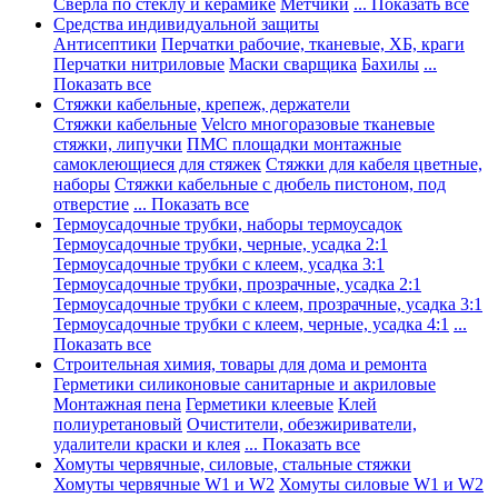
Сверла по стеклу и керамике
Метчики
... Показать все
Средства индивидуальной защиты
Антисептики
Перчатки рабочие, тканевые, ХБ, краги
Перчатки нитриловые
Маски сварщика
Бахилы
...
Показать все
Стяжки кабельные, крепеж, держатели
Стяжки кабельные
Velcro многоразовые тканевые
стяжки, липучки
ПМС площадки монтажные
самоклеющиеся для стяжек
Стяжки для кабеля цветные,
наборы
Стяжки кабельные с дюбель пистоном, под
отверстие
... Показать все
Термоусадочные трубки, наборы термоусадок
Термоусадочные трубки, черные, усадка 2:1
Термоусадочные трубки с клеем, усадка 3:1
Термоусадочные трубки, прозрачные, усадка 2:1
Термоусадочные трубки с клеем, прозрачные, усадка 3:1
Термоусадочные трубки с клеем, черные, усадка 4:1
...
Показать все
Строительная химия, товары для дома и ремонта
Герметики силиконовые санитарные и акриловые
Монтажная пена
Герметики клеевые
Клей
полиуретановый
Очистители, обезжириватели,
удалители краски и клея
... Показать все
Хомуты червячные, силовые, стальные стяжки
Хомуты червячные W1 и W2
Хомуты силовые W1 и W2