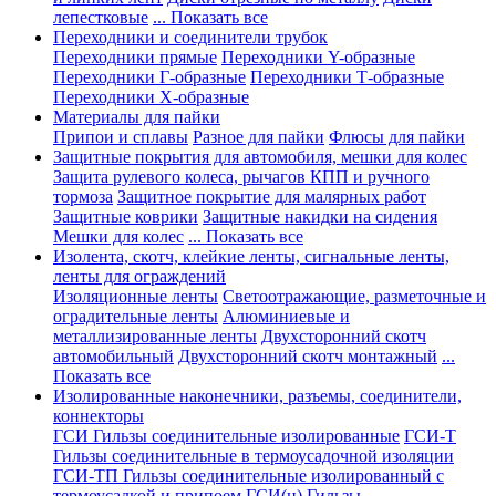
лепестковые
... Показать все
Переходники и соединители трубок
Переходники прямые
Переходники Y-образные
Переходники Г-образные
Переходники Т-образные
Переходники Х-образные
Материалы для пайки
Припои и сплавы
Разное для пайки
Флюсы для пайки
Защитные покрытия для автомобиля, мешки для колес
Защита рулевого колеса, рычагов КПП и ручного
тормоза
Защитное покрытие для малярных работ
Защитные коврики
Защитные накидки на сидения
Мешки для колес
... Показать все
Изолента, скотч, клейкие ленты, сигнальные ленты,
ленты для ограждений
Изоляционные ленты
Светоотражающие, разметочные и
оградительные ленты
Алюминиевые и
металлизированные ленты
Двухсторонний скотч
автомобильный
Двухсторонний скотч монтажный
...
Показать все
Изолированные наконечники, разъемы, соединители,
коннекторы
ГСИ Гильзы соединительные изолированные
ГСИ-Т
Гильзы соединительные в термоусадочной изоляции
ГСИ-ТП Гильзы соединительные изолированный с
термоусадкой и припоем
ГСИ(н) Гильзы