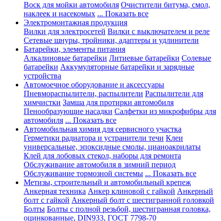
Воск для мойки автомобиля
Очистители битума, смол,
наклеек и насекомых
... Показать все
Электромонтажная продукция
Вилки для электросетей
Вилки с выключателем и реле
Сетевые шнуры, тройники, адаптеры и удлинители
Батарейки, элементы питания
Алкалиновые батарейки
Литиевые батарейки
Солевые
батарейки
Аккумуляторные батарейки и зарядные
устройства
Автомоечное оборудование и аксессуары
Пневмораспылители, распылители
Распылители для
химчистки
Замша для протирки автомобиля
Пенообразующие насадки
Салфетки из микрофибры для
автомобиля
... Показать все
Автомобильная химия для сервисного участка
Герметики радиатора и устранители течи
Клеи
универсальные, эпоксидные смолы, цианоакрилаты
Клей для лобовых стекол, наборы для ремонта
Обслуживание автомобиля в зимний период
Обслуживание тормозной системы
... Показать все
Метизы, строительный и автомобильный крепеж
Анкерная техника
Анкер клиновой с гайкой
Анкерный
болт с гайкой
Анкерный болт с шестигранной головкой
Болты
Болты с полной резьбой, шестигранная головка,
оцинкованные, DIN933, ГОСТ 7798-70