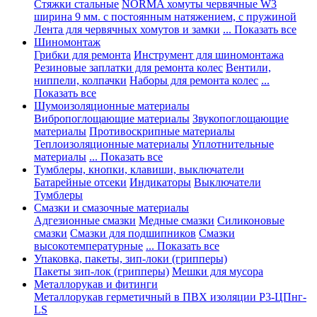
Стяжки стальные
NORMA хомуты червячные W3
ширина 9 мм. с постоянным натяжением, с пружиной
Лента для червячных хомутов и замки
... Показать все
Шиномонтаж
Грибки для ремонта
Инструмент для шиномонтажа
Резиновые заплатки для ремонта колес
Вентили,
ниппели, колпачки
Наборы для ремонта колес
...
Показать все
Шумоизоляционные материалы
Вибропоглощающие материалы
Звукопоглощающие
материалы
Противоскрипные материалы
Теплоизоляционные материалы
Уплотнительные
материалы
... Показать все
Тумблеры, кнопки, клавиши, выключатели
Батарейные отсеки
Индикаторы
Выключатели
Тумблеры
Смазки и смазочные материалы
Адгезионные смазки
Медные смазки
Силиконовые
смазки
Смазки для подшипников
Смазки
высокотемпературные
... Показать все
Упаковка, пакеты, зип-локи (грипперы)
Пакеты зип-лок (грипперы)
Мешки для мусора
Металлорукав и фитинги
Металлорукав герметичный в ПВХ изоляции Р3-ЦПнг-
LS