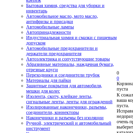
крепеж
Бытовая химия, средства для уборки и
инвентарь
Автомобильное масло, мото масло,
антифризы и присадки
Автомобильные лампы
Автопринадлежности
Индустриальная химия и смазки с пищевым
допуском
Автомобильные предохранители и
держатели предохранителя
Автоэлектрика и сопутствующие товары
Абразивные материалы, наждачная бумага,
отрезные круги
0
Переходники и соединители трубок
0
Материалы для пайки
Корзин
Защитные покрытия для автомобиля,
пуста
мешки для колес
К сожа
Изолента, скотч, клейкие ленты,
ваша ко
сигнальные ленты, ленты для ограждений
пуста.
Изолированные наконечники, разъемы,
Исправи
соединители, коннекторы
недора
Наконечники и разъемы без изоляции
очень п
Ручной, электрический и автомобильный
выберит
инструмент
каталог