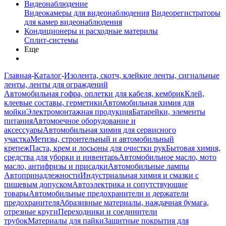
Видеонаблюдение
Видеокамеры для видеонаблюдения
Видеорегистраторы
для камер видеонаблюдения
Кондиционеры и расходные материлы
Сплит-системы
Еще
Главная
-
Каталог
-
Изолента, скотч, клейкие ленты, сигнальные
ленты, ленты для ограждений
Автомобильная гофра, оплетки для кабеля, кембрик
Клей,
клеевые составы, герметики
Автомобильная химия для
мойки
Электромонтажная продукция
Батарейки, элементы
питания
Автомоечное оборудование и
аксессуары
Автомобильная химия для сервисного
участка
Метизы, строительный и автомобильный
крепеж
Паста, крем и лосьоны для очистки рук
Бытовая химия,
средства для уборки и инвентарь
Автомобильное масло, мото
масло, антифризы и присадки
Автомобильные лампы
Автопринадлежности
Индустриальная химия и смазки с
пищевым допуском
Автоэлектрика и сопутствующие
товары
Автомобильные предохранители и держатели
предохранителя
Абразивные материалы, наждачная бумага,
отрезные круги
Переходники и соединители
трубок
Материалы для пайки
Защитные покрытия для