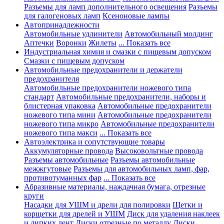
Разъемы для ламп дополнительного освещения
Разъемы
для галогеновых ламп
Ксеноновые лампы
Автопринадлежности
Автомобильные удлинители
Автомобильный молдинг
Аптечки
Воронки
Жилеты
... Показать все
Индустриальная химия и смазки с пищевым допуском
Смазки с пищевым допуском
Автомобильные предохранители и держатели
предохранителя
Автомобильные предохранители ножевого типа
стандарт
Автомобильные предохранители, наборы и
блистерная упаковка
Автомобильные предохранители
ножевого типа мини
Автомобильные предохранители
ножевого типа микро
Автомобильные предохранители
ножевого типа макси
... Показать все
Автоэлектрика и сопутствующие товары
Аккумуляторные провода
Высоковольтные провода
Разъемы автомобильные
Разъемы автомобильные
межжгутовые
Разъемы для автомобильных ламп, фар,
противотуманных фар
... Показать все
Абразивные материалы, наждачная бумага, отрезные
круги
Насадки для УШМ и дрели для полировки
Щетки и
корщетки для дрелей и УШМ
Диск для удаления наклеек
и липких лент
Диски отрезные по металлу
Диски