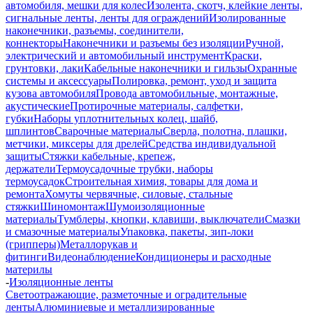
автомобиля, мешки для колес
Изолента, скотч, клейкие ленты,
сигнальные ленты, ленты для ограждений
Изолированные
наконечники, разъемы, соединители,
коннекторы
Наконечники и разъемы без изоляции
Ручной,
электрический и автомобильный инструмент
Краски,
грунтовки, лаки
Кабельные наконечники и гильзы
Охранные
системы и аксессуары
Полировка, ремонт, уход и защита
кузова автомобиля
Провода автомобильные, монтажные,
акустические
Протирочные материалы, салфетки,
губки
Наборы уплотнительных колец, шайб,
шплинтов
Сварочные материалы
Сверла, полотна, плашки,
метчики, миксеры для дрелей
Средства индивидуальной
защиты
Стяжки кабельные, крепеж,
держатели
Термоусадочные трубки, наборы
термоусадок
Строительная химия, товары для дома и
ремонта
Хомуты червячные, силовые, стальные
стяжки
Шиномонтаж
Шумоизоляционные
материалы
Тумблеры, кнопки, клавиши, выключатели
Смазки
и смазочные материалы
Упаковка, пакеты, зип-локи
(грипперы)
Металлорукав и
фитинги
Видеонаблюдение
Кондиционеры и расходные
материлы
-
Изоляционные ленты
Светоотражающие, разметочные и оградительные
ленты
Алюминиевые и металлизированные