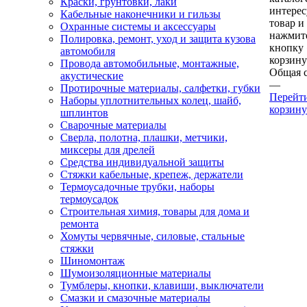
Краски, грунтовки, лаки
интере
Кабельные наконечники и гильзы
товар и
Охранные системы и аксессуары
нажмит
Полировка, ремонт, уход и защита кузова
кнопку
автомобиля
корзину
Провода автомобильные, монтажные,
Общая 
акустические
—
Протирочные материалы, салфетки, губки
Перейт
Наборы уплотнительных колец, шайб,
корзину
шплинтов
Сварочные материалы
Сверла, полотна, плашки, метчики,
миксеры для дрелей
Средства индивидуальной защиты
Стяжки кабельные, крепеж, держатели
Термоусадочные трубки, наборы
термоусадок
Строительная химия, товары для дома и
ремонта
Хомуты червячные, силовые, стальные
стяжки
Шиномонтаж
Шумоизоляционные материалы
Тумблеры, кнопки, клавиши, выключатели
Смазки и смазочные материалы