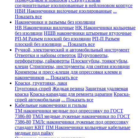
соединительные изолированные в нейлоновом корпусе
НВИ Наконечники вилочные изолированные
...
Показать все
Наконечники и разъемы без изоляции
НВ Наконечники вилочные
НК Наконечники кольцевые
без изоляции
НШВ наконечники штыревые втулочные
РП-М Разъем плоский без изоляции
РП-П Разъем
плоский без изоляции
... Показать все
Ручной, электрический и автомобильный инструмент
Отвертки и наборы отверток
Шуруповерты,
перфораторы, гайковерты
Плоскогубцы, тонкогубцы,
клещи
Стрипперы, инструменты для снятия изоляции
Кримперы и пресс-клещи для опрессовки клемм и
наконечников
... Показать все
Краски, грунтовки, лаки
Грунтовки-спрей
Жидкая резина
Защитная удаляемая
краска
Краска-карандаш для ремонта царапин
Краска-
спрей автомобильная
... Показать все
Кабельные наконечники и гильзы
ТМ наконечники медные под опрессовку по ГОСТ
7386-80
ТМЛ медные луженые наконечники по ГОСТ
7386-80
ТМЛс наконечники луженые под опрессовку
стандарт КВТ
ПМ Наконечники кольцевые кабельные
медные под пайку