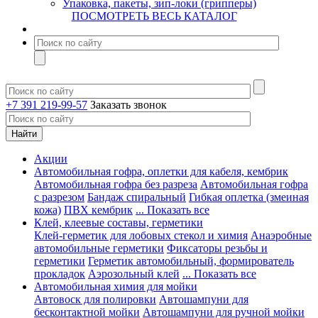
Упаковка, пакеты, зип-локи (грипперы)
ПОСМОТРЕТЬ ВЕСЬ КАТАЛОГ
+7 391 219-99-57
Заказать звонок
Акции
Автомобильная гофра, оплетки для кабеля, кембрик
Автомобильная гофра без разреза
Автомобильная гофра
с разрезом
Бандаж спиральный
Гибкая оплетка (змеиная
кожа)
ПВХ кембрик
... Показать все
Клей, клеевые составы, герметики
Клей-герметик для лобовых стекол и химия
Анаэробные
автомобильные герметики
Фиксаторы резьбы и
герметики
Герметик автомобильный, формирователь
прокладок
Аэрозольный клей
... Показать все
Автомобильная химия для мойки
Автовоск для полировки
Автошампуни для
бесконтактной мойки
Автошампуни для ручной мойки