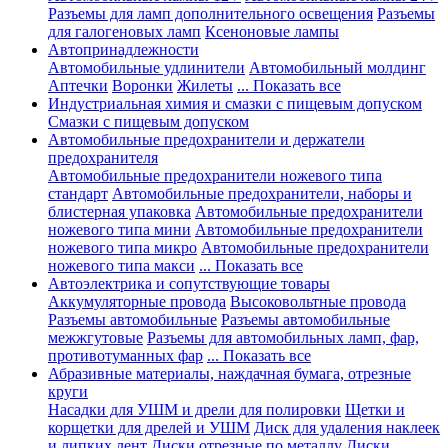
Разъемы для ламп дополнительного освещения
Разъемы
для галогеновых ламп
Ксеноновые лампы
Автопринадлежности
Автомобильные удлинители
Автомобильный молдинг
Аптечки
Воронки
Жилеты
... Показать все
Индустриальная химия и смазки с пищевым допуском
Смазки с пищевым допуском
Автомобильные предохранители и держатели
предохранителя
Автомобильные предохранители ножевого типа
стандарт
Автомобильные предохранители, наборы и
блистерная упаковка
Автомобильные предохранители
ножевого типа мини
Автомобильные предохранители
ножевого типа микро
Автомобильные предохранители
ножевого типа макси
... Показать все
Автоэлектрика и сопутствующие товары
Аккумуляторные провода
Высоковольтные провода
Разъемы автомобильные
Разъемы автомобильные
межжгутовые
Разъемы для автомобильных ламп, фар,
противотуманных фар
... Показать все
Абразивные материалы, наждачная бумага, отрезные
круги
Насадки для УШМ и дрели для полировки
Щетки и
корщетки для дрелей и УШМ
Диск для удаления наклеек
и липких лент
Диски отрезные по металлу
Диски