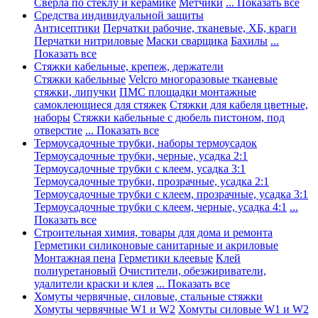
Сверла по стеклу и керамике
Метчики
... Показать все
Средства индивидуальной защиты
Антисептики
Перчатки рабочие, тканевые, ХБ, краги
Перчатки нитриловые
Маски сварщика
Бахилы
...
Показать все
Стяжки кабельные, крепеж, держатели
Стяжки кабельные
Velcro многоразовые тканевые
стяжки, липучки
ПМС площадки монтажные
самоклеющиеся для стяжек
Стяжки для кабеля цветные,
наборы
Стяжки кабельные с дюбель пистоном, под
отверстие
... Показать все
Термоусадочные трубки, наборы термоусадок
Термоусадочные трубки, черные, усадка 2:1
Термоусадочные трубки с клеем, усадка 3:1
Термоусадочные трубки, прозрачные, усадка 2:1
Термоусадочные трубки с клеем, прозрачные, усадка 3:1
Термоусадочные трубки с клеем, черные, усадка 4:1
...
Показать все
Строительная химия, товары для дома и ремонта
Герметики силиконовые санитарные и акриловые
Монтажная пена
Герметики клеевые
Клей
полиуретановый
Очистители, обезжириватели,
удалители краски и клея
... Показать все
Хомуты червячные, силовые, стальные стяжки
Хомуты червячные W1 и W2
Хомуты силовые W1 и W2