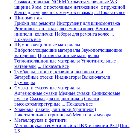
Стяжки стальные
NORMA хомуты червячные W3
ширина 9 мм. с постоянным натяжением, с пружиной
Лента для червячных хомутов и замки
... Показать все
Шиномонтаж
Грибки для ремонта
Инструмент для шиномонтажа
Резиновые заплатки для ремонта колес
Вентили,
ниппели, колпачки
Наборы для ремонта колес
...
Показать все
Шумоизоляционные материалы
Вибропоглощающие материалы
Звукопоглощающие
материалы
Противоскрипные материалы
Теплоизоляционные материалы
Уплотнительные
материалы
... Показать все
Тумблеры, кнопки, клавиши, выключатели
Батарейные отсеки
Индикаторы
Выключатели
Тумблеры
Смазки и смазочные материалы
Адгезионные смазки
Медные смазки
Силиконовые
смазки
Смазки для подшипников
Смазки
высокотемпературные
... Показать все
Упаковка, пакеты, зип-локи (грипперы)
Пакеты зип-лок (грипперы)
Мешки для мусора
Металлорукав и фитинги
Металлорукав герметичный в ПВХ изоляции Р3-ЦПнг-
LS