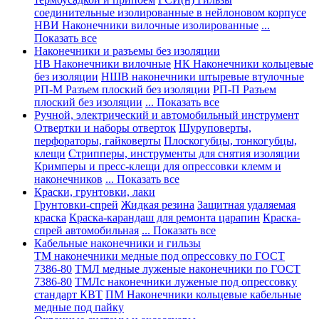
соединительные изолированные в нейлоновом корпусе
НВИ Наконечники вилочные изолированные
...
Показать все
Наконечники и разъемы без изоляции
НВ Наконечники вилочные
НК Наконечники кольцевые
без изоляции
НШВ наконечники штыревые втулочные
РП-М Разъем плоский без изоляции
РП-П Разъем
плоский без изоляции
... Показать все
Ручной, электрический и автомобильный инструмент
Отвертки и наборы отверток
Шуруповерты,
перфораторы, гайковерты
Плоскогубцы, тонкогубцы,
клещи
Стрипперы, инструменты для снятия изоляции
Кримперы и пресс-клещи для опрессовки клемм и
наконечников
... Показать все
Краски, грунтовки, лаки
Грунтовки-спрей
Жидкая резина
Защитная удаляемая
краска
Краска-карандаш для ремонта царапин
Краска-
спрей автомобильная
... Показать все
Кабельные наконечники и гильзы
ТМ наконечники медные под опрессовку по ГОСТ
7386-80
ТМЛ медные луженые наконечники по ГОСТ
7386-80
ТМЛс наконечники луженые под опрессовку
стандарт КВТ
ПМ Наконечники кольцевые кабельные
медные под пайку