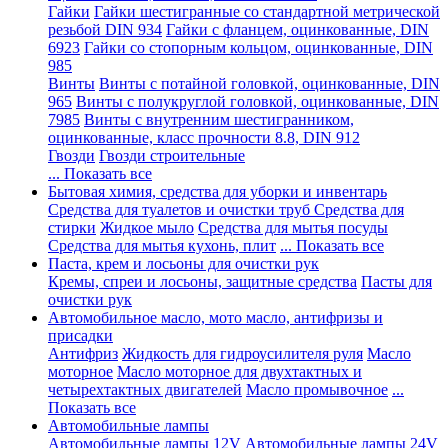
Гайки
Гайки шестигранные со стандартной метрической
резьбой DIN 934
Гайки с фланцем, оцинкованные, DIN
6923
Гайки со стопорным кольцом, оцинкованные, DIN
985
Винты
Винты с потайной головкой, оцинкованные, DIN
965
Винты с полукруглой головкой, оцинкованные, DIN
7985
Винты с внутренним шестигранником,
оцинкованные, класс прочности 8.8, DIN 912
Гвозди
Гвозди строительные
... Показать все
Бытовая химия, средства для уборки и инвентарь
Средства для туалетов и очистки труб
Средства для
стирки
Жидкое мыло
Средства для мытья посуды
Средства для мытья кухонь, плит
... Показать все
Паста, крем и лосьоны для очистки рук
Кремы, спреи и лосьоны, защитные средства
Пасты для
очистки рук
Автомобильное масло, мото масло, антифризы и
присадки
Антифриз
Жидкость для гидроусилителя руля
Масло
моторное
Масло моторное для двухтактных и
четырехтактных двигателей
Масло промывочное
...
Показать все
Автомобильные лампы
Автомобильные лампы 12V
Автомобильные лампы 24V