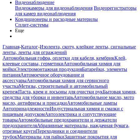
Видеонаблюдение
Видеокамеры для видеонаблюдения
Видеорегистраторы
для камер видеонаблюдения
Кондиционеры и расходные материлы
Сплит-системы
Еще
Главная
-
Каталог
-
Изолента, скотч, клейкие ленты, сигнальные
ленты, ленты для ограждений
Автомобильная гофра, оплетки для кабеля, кембрик
Клей,
клеевые составы, герметики
Автомобильная химия для
мойки
Электромонтажная продукция
Батарейки, элементы
питания
Автомоечное оборудование и
аксессуары
Автомобильная химия для сервисного
участка
Метизы, строительный и автомобильный
крепеж
Паста, крем и лосьоны для очистки рук
Бытовая химия,
средства для уборки и инвентарь
Автомобильное масло, мото
масло, антифризы и присадки
Автомобильные лампы
Автопринадлежности
Индустриальная химия и смазки с
пищевым допуском
Автоэлектрика и сопутствующие
товары
Автомобильные предохранители и держатели
предохранителя
Абразивные материалы, наждачная бумага,
отрезные круги
Переходники и соединители
трубок
Материалы для пайки
Защитные покрытия для