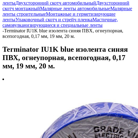
ленты
Двухсторонний скотч автомобильный
Двухсторонний
скотч монтажный
Малярные ленты автомобильные
Малярные
ленты строительные
Монтажные и герметизирующие
ленты
Упаковочный скотч и стрейч пленка
Мастичные,
самовулканизирующиеся и специальные ленты
-
Terminator IU1K blue изолента синяя ПВХ, огнеупорная,
всепогодная, 0,17 мм, 19 мм, 20 м.
Terminator IU1K blue изолента синяя
ПВХ, огнеупорная, всепогодная, 0,17
мм, 19 мм, 20 м.