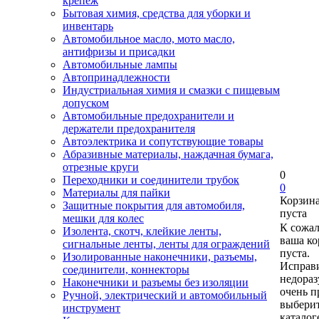
крепеж
Бытовая химия, средства для уборки и
инвентарь
Автомобильное масло, мото масло,
антифризы и присадки
Автомобильные лампы
Автопринадлежности
Индустриальная химия и смазки с пищевым
допуском
Автомобильные предохранители и
держатели предохранителя
Автоэлектрика и сопутствующие товары
Абразивные материалы, наждачная бумага,
отрезные круги
0
Переходники и соединители трубок
0
Материалы для пайки
Корзин
Защитные покрытия для автомобиля,
пуста
мешки для колес
К сожа
Изолента, скотч, клейкие ленты,
ваша ко
сигнальные ленты, ленты для ограждений
пуста.
Изолированные наконечники, разъемы,
Исправи
соединители, коннекторы
недора
Наконечники и разъемы без изоляции
очень п
Ручной, электрический и автомобильный
выберит
инструмент
каталог