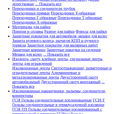
лепестковые
... Показать все
Переходники и соединители трубок
Переходники прямые
Переходники Y-образные
Переходники Г-образные
Переходники Т-образные
Переходники Х-образные
Материалы для пайки
Припои и сплавы
Разное для пайки
Флюсы для пайки
Защитные покрытия для автомобиля, мешки для колес
Защита рулевого колеса, рычагов КПП и ручного
тормоза
Защитное покрытие для малярных работ
Защитные коврики
Защитные накидки на сидения
Мешки для колес
... Показать все
Изолента, скотч, клейкие ленты, сигнальные ленты,
ленты для ограждений
Изоляционные ленты
Светоотражающие, разметочные и
оградительные ленты
Алюминиевые и
металлизированные ленты
Двухсторонний скотч
автомобильный
Двухсторонний скотч монтажный
...
Показать все
Изолированные наконечники, разъемы, соединители,
коннекторы
ГСИ Гильзы соединительные изолированные
ГСИ-Т
Гильзы соединительные в термоусадочной изоляции
ГСИ-ТП Гильзы соединительные изолированный с
термоусадкой и припоем
ГСИ(н) Гильзы