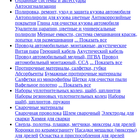
Охранные системы и аксессуары
Автосигнализации
Полировка, ремонт, уход и защита кузова автомобиля
Автополироли для кузова цветные
Антикоррозийные
покрытия
Глина для очистки кузова автомобиля
Удалители царапин, цветные и универсальные
полироли
Мерные емкости, система смешивания красок,
лопатки для размешивания
... Показать все
Провода автомобильные, монтажные, акустические
Витая пара
Греющий кабель
Акустический кабель
Провод автомобильный медный, ПГВА
Провод
автомобильный монтажный, CCA
... Показать все
Протирочные материалы, салфетки, губки
Абсорбьенты
Бумажные протирочные материалы
Салфетки из микрофибры
Щетки для очистки пыли
Вафельное полотно
... Показать все
Наборы уплотнительных колец, шайб, шплинтов
Наборы резиновых уплотнительных колец
Наборы
шайб, шплинтов, пружин
Сварочные материалы
Сварочная проволока
Шлем сварочный
Электроды для
сварки
Химия для сварки
Сверла, полотна, плашки, метчики, миксеры для дрелей
Коронки по керамограниту
Насадки мешалки (миксеры)
для дрелей
Оснастка и приспособления для дрелей