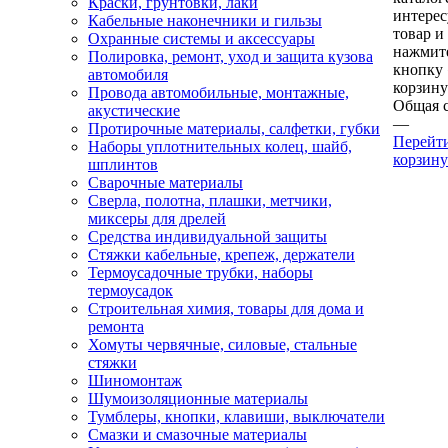
Краски, грунтовки, лаки
интере
Кабельные наконечники и гильзы
товар и
Охранные системы и аксессуары
нажмит
Полировка, ремонт, уход и защита кузова
кнопку
автомобиля
корзину
Провода автомобильные, монтажные,
Общая 
акустические
—
Протирочные материалы, салфетки, губки
Перейт
Наборы уплотнительных колец, шайб,
корзину
шплинтов
Сварочные материалы
Сверла, полотна, плашки, метчики,
миксеры для дрелей
Средства индивидуальной защиты
Стяжки кабельные, крепеж, держатели
Термоусадочные трубки, наборы
термоусадок
Строительная химия, товары для дома и
ремонта
Хомуты червячные, силовые, стальные
стяжки
Шиномонтаж
Шумоизоляционные материалы
Тумблеры, кнопки, клавиши, выключатели
Смазки и смазочные материалы