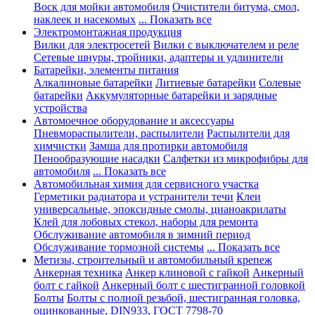
Воск для мойки автомобиля
Очистители битума, смол,
наклеек и насекомых
... Показать все
Электромонтажная продукция
Вилки для электросетей
Вилки с выключателем и реле
Сетевые шнуры, тройники, адаптеры и удлинители
Батарейки, элементы питания
Алкалиновые батарейки
Литиевые батарейки
Солевые
батарейки
Аккумуляторные батарейки и зарядные
устройства
Автомоечное оборудование и аксессуары
Пневмораспылители, распылители
Распылители для
химчистки
Замша для протирки автомобиля
Пенообразующие насадки
Салфетки из микрофибры для
автомобиля
... Показать все
Автомобильная химия для сервисного участка
Герметики радиатора и устранители течи
Клеи
универсальные, эпоксидные смолы, цианоакрилаты
Клей для лобовых стекол, наборы для ремонта
Обслуживание автомобиля в зимний период
Обслуживание тормозной системы
... Показать все
Метизы, строительный и автомобильный крепеж
Анкерная техника
Анкер клиновой с гайкой
Анкерный
болт с гайкой
Анкерный болт с шестигранной головкой
Болты
Болты с полной резьбой, шестигранная головка,
оцинкованные, DIN933, ГОСТ 7798-70