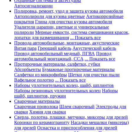
Охранные системы и аксессуары
Автосигнализации
Полировка, ремонт, уход и защита кузова автомобиля
Автополироли для кузова цветные
Антикоррозийные
покрытия
Глина для очистки кузова автомобиля
Удалители царапин, цветные и универсальные
полироли
Мерные емкости, система смешивания красок,
лопатки для размешивания
... Показать все
Провода автомобильные, монтажные, акустические
Витая пара
Греющий кабель
Акустический кабель
Провод автомобильный медный, ПГВА
Провод
автомобильный монтажный, CCA
... Показать все
Протирочные материалы, салфетки, губки
Абсорбьенты
Бумажные протирочные материалы
Салфетки из микрофибры
Щетки для очистки пыли
Вафельное полотно
... Показать все
Наборы уплотнительных колец, шайб, шплинтов
Наборы резиновых уплотнительных колец
Наборы
шайб, шплинтов, пружин
Сварочные материалы
Сварочная проволока
Шлем сварочный
Электроды для
сварки
Химия для сварки
Сверла, полотна, плашки, метчики, миксеры для дрелей
Коронки по керамограниту
Насадки мешалки (миксеры)
для дрелей
Оснастка и приспособления для дрелей