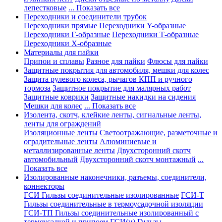
лепестковые
... Показать все
Переходники и соединители трубок
Переходники прямые
Переходники Y-образные
Переходники Г-образные
Переходники Т-образные
Переходники Х-образные
Материалы для пайки
Припои и сплавы
Разное для пайки
Флюсы для пайки
Защитные покрытия для автомобиля, мешки для колес
Защита рулевого колеса, рычагов КПП и ручного
тормоза
Защитное покрытие для малярных работ
Защитные коврики
Защитные накидки на сидения
Мешки для колес
... Показать все
Изолента, скотч, клейкие ленты, сигнальные ленты,
ленты для ограждений
Изоляционные ленты
Светоотражающие, разметочные и
оградительные ленты
Алюминиевые и
металлизированные ленты
Двухсторонний скотч
автомобильный
Двухсторонний скотч монтажный
...
Показать все
Изолированные наконечники, разъемы, соединители,
коннекторы
ГСИ Гильзы соединительные изолированные
ГСИ-Т
Гильзы соединительные в термоусадочной изоляции
ГСИ-ТП Гильзы соединительные изолированный с
термоусадкой и припоем
ГСИ(н) Гильзы