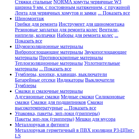
Стяжки стальные
NORMA хомуты червячные W3
ширина 9 мм. с постоянным натяжением, с пружиной
Лента для червячных хомутов и замки
... Показать все
Шиномонтаж
Грибки для ремонта
Инструмент для шиномонтажа
Резиновые заплатки для ремонта колес
Вентили,
ниппели, колпачки
Наборы для ремонта колес
...
Показать все
Шумоизоляционные материалы
Вибропоглощающие материалы
Звукопоглощающие
материалы
Противоскрипные материалы
Теплоизоляционные материалы
Уплотнительные
материалы
... Показать все
Тумблеры, кнопки, клавиши, выключатели
Батарейные отсеки
Индикаторы
Выключатели
Тумблеры
Смазки и смазочные материалы
Адгезионные смазки
Медные смазки
Силиконовые
смазки
Смазки для подшипников
Смазки
высокотемпературные
... Показать все
Упаковка, пакеты, зип-локи (грипперы)
Пакеты зип-лок (грипперы)
Мешки для мусора
Металлорукав и фитинги
Металлорукав герметичный в ПВХ изоляции Р3-ЦПнг-
LS