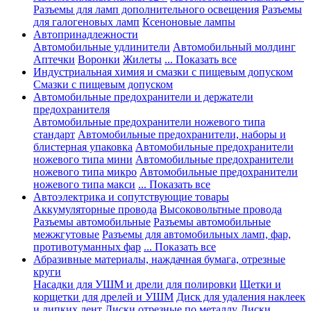
Разъемы для ламп дополнительного освещения
Разъемы
для галогеновых ламп
Ксеноновые лампы
Автопринадлежности
Автомобильные удлинители
Автомобильный молдинг
Аптечки
Воронки
Жилеты
... Показать все
Индустриальная химия и смазки с пищевым допуском
Смазки с пищевым допуском
Автомобильные предохранители и держатели
предохранителя
Автомобильные предохранители ножевого типа
стандарт
Автомобильные предохранители, наборы и
блистерная упаковка
Автомобильные предохранители
ножевого типа мини
Автомобильные предохранители
ножевого типа микро
Автомобильные предохранители
ножевого типа макси
... Показать все
Автоэлектрика и сопутствующие товары
Аккумуляторные провода
Высоковольтные провода
Разъемы автомобильные
Разъемы автомобильные
межжгутовые
Разъемы для автомобильных ламп, фар,
противотуманных фар
... Показать все
Абразивные материалы, наждачная бумага, отрезные
круги
Насадки для УШМ и дрели для полировки
Щетки и
корщетки для дрелей и УШМ
Диск для удаления наклеек
и липких лент
Диски отрезные по металлу
Диски