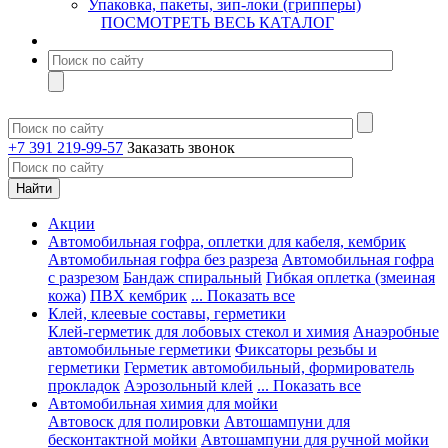
Упаковка, пакеты, зип-локи (грипперы)
ПОСМОТРЕТЬ ВЕСЬ КАТАЛОГ
+7 391 219-99-57
Заказать звонок
Акции
Автомобильная гофра, оплетки для кабеля, кембрик
Автомобильная гофра без разреза
Автомобильная гофра
с разрезом
Бандаж спиральный
Гибкая оплетка (змеиная
кожа)
ПВХ кембрик
... Показать все
Клей, клеевые составы, герметики
Клей-герметик для лобовых стекол и химия
Анаэробные
автомобильные герметики
Фиксаторы резьбы и
герметики
Герметик автомобильный, формирователь
прокладок
Аэрозольный клей
... Показать все
Автомобильная химия для мойки
Автовоск для полировки
Автошампуни для
бесконтактной мойки
Автошампуни для ручной мойки