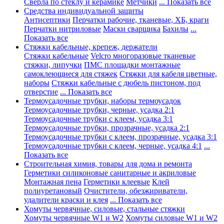
Сверла по стеклу и керамике
Метчики
... Показать все
Средства индивидуальной защиты
Антисептики
Перчатки рабочие, тканевые, ХБ, краги
Перчатки нитриловые
Маски сварщика
Бахилы
...
Показать все
Стяжки кабельные, крепеж, держатели
Стяжки кабельные
Velcro многоразовые тканевые
стяжки, липучки
ПМС площадки монтажные
самоклеющиеся для стяжек
Стяжки для кабеля цветные,
наборы
Стяжки кабельные с дюбель пистоном, под
отверстие
... Показать все
Термоусадочные трубки, наборы термоусадок
Термоусадочные трубки, черные, усадка 2:1
Термоусадочные трубки с клеем, усадка 3:1
Термоусадочные трубки, прозрачные, усадка 2:1
Термоусадочные трубки с клеем, прозрачные, усадка 3:1
Термоусадочные трубки с клеем, черные, усадка 4:1
...
Показать все
Строительная химия, товары для дома и ремонта
Герметики силиконовые санитарные и акриловые
Монтажная пена
Герметики клеевые
Клей
полиуретановый
Очистители, обезжириватели,
удалители краски и клея
... Показать все
Хомуты червячные, силовые, стальные стяжки
Хомуты червячные W1 и W2
Хомуты силовые W1 и W2