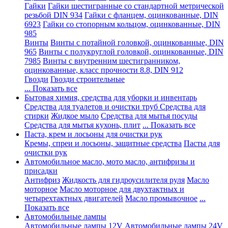
Гайки
Гайки шестигранные со стандартной метрической
резьбой DIN 934
Гайки с фланцем, оцинкованные, DIN
6923
Гайки со стопорным кольцом, оцинкованные, DIN
985
Винты
Винты с потайной головкой, оцинкованные, DIN
965
Винты с полукруглой головкой, оцинкованные, DIN
7985
Винты с внутренним шестигранником,
оцинкованные, класс прочности 8.8, DIN 912
Гвозди
Гвозди строительные
... Показать все
Бытовая химия, средства для уборки и инвентарь
Средства для туалетов и очистки труб
Средства для
стирки
Жидкое мыло
Средства для мытья посуды
Средства для мытья кухонь, плит
... Показать все
Паста, крем и лосьоны для очистки рук
Кремы, спреи и лосьоны, защитные средства
Пасты для
очистки рук
Автомобильное масло, мото масло, антифризы и
присадки
Антифриз
Жидкость для гидроусилителя руля
Масло
моторное
Масло моторное для двухтактных и
четырехтактных двигателей
Масло промывочное
...
Показать все
Автомобильные лампы
Автомобильные лампы 12V
Автомобильные лампы 24V