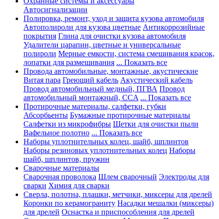
Охранные системы и аксессуары
Автосигнализации
Полировка, ремонт, уход и защита кузова автомобиля
Автополироли для кузова цветные
Антикоррозийные
покрытия
Глина для очистки кузова автомобиля
Удалители царапин, цветные и универсальные
полироли
Мерные емкости, система смешивания красок,
лопатки для размешивания
... Показать все
Провода автомобильные, монтажные, акустические
Витая пара
Греющий кабель
Акустический кабель
Провод автомобильный медный, ПГВА
Провод
автомобильный монтажный, CCA
... Показать все
Протирочные материалы, салфетки, губки
Абсорбьенты
Бумажные протирочные материалы
Салфетки из микрофибры
Щетки для очистки пыли
Вафельное полотно
... Показать все
Наборы уплотнительных колец, шайб, шплинтов
Наборы резиновых уплотнительных колец
Наборы
шайб, шплинтов, пружин
Сварочные материалы
Сварочная проволока
Шлем сварочный
Электроды для
сварки
Химия для сварки
Сверла, полотна, плашки, метчики, миксеры для дрелей
Коронки по керамограниту
Насадки мешалки (миксеры)
для дрелей
Оснастка и приспособления для дрелей