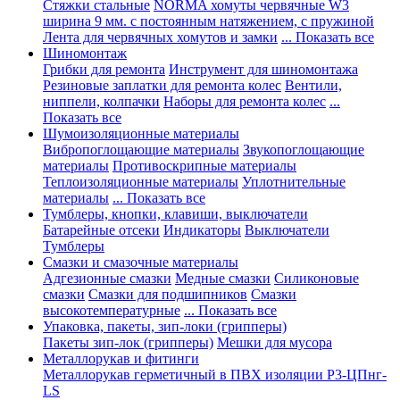
Стяжки стальные
NORMA хомуты червячные W3
ширина 9 мм. с постоянным натяжением, с пружиной
Лента для червячных хомутов и замки
... Показать все
Шиномонтаж
Грибки для ремонта
Инструмент для шиномонтажа
Резиновые заплатки для ремонта колес
Вентили,
ниппели, колпачки
Наборы для ремонта колес
...
Показать все
Шумоизоляционные материалы
Вибропоглощающие материалы
Звукопоглощающие
материалы
Противоскрипные материалы
Теплоизоляционные материалы
Уплотнительные
материалы
... Показать все
Тумблеры, кнопки, клавиши, выключатели
Батарейные отсеки
Индикаторы
Выключатели
Тумблеры
Смазки и смазочные материалы
Адгезионные смазки
Медные смазки
Силиконовые
смазки
Смазки для подшипников
Смазки
высокотемпературные
... Показать все
Упаковка, пакеты, зип-локи (грипперы)
Пакеты зип-лок (грипперы)
Мешки для мусора
Металлорукав и фитинги
Металлорукав герметичный в ПВХ изоляции Р3-ЦПнг-
LS