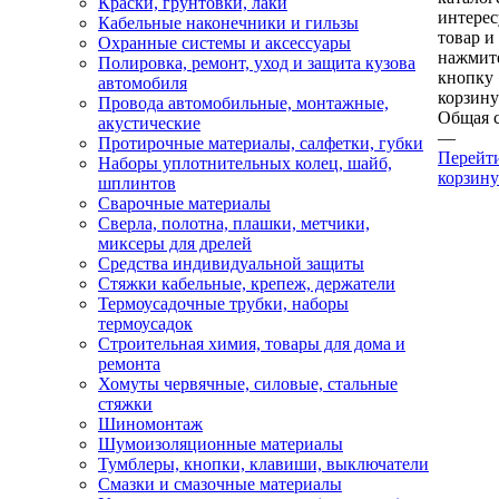
Краски, грунтовки, лаки
интере
Кабельные наконечники и гильзы
товар и
Охранные системы и аксессуары
нажмит
Полировка, ремонт, уход и защита кузова
кнопку
автомобиля
корзину
Провода автомобильные, монтажные,
Общая 
акустические
—
Протирочные материалы, салфетки, губки
Перейт
Наборы уплотнительных колец, шайб,
корзину
шплинтов
Сварочные материалы
Сверла, полотна, плашки, метчики,
миксеры для дрелей
Средства индивидуальной защиты
Стяжки кабельные, крепеж, держатели
Термоусадочные трубки, наборы
термоусадок
Строительная химия, товары для дома и
ремонта
Хомуты червячные, силовые, стальные
стяжки
Шиномонтаж
Шумоизоляционные материалы
Тумблеры, кнопки, клавиши, выключатели
Смазки и смазочные материалы