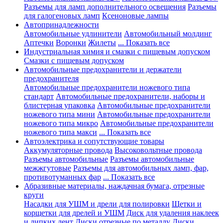
Разъемы для ламп дополнительного освещения
Разъемы
для галогеновых ламп
Ксеноновые лампы
Автопринадлежности
Автомобильные удлинители
Автомобильный молдинг
Аптечки
Воронки
Жилеты
... Показать все
Индустриальная химия и смазки с пищевым допуском
Смазки с пищевым допуском
Автомобильные предохранители и держатели
предохранителя
Автомобильные предохранители ножевого типа
стандарт
Автомобильные предохранители, наборы и
блистерная упаковка
Автомобильные предохранители
ножевого типа мини
Автомобильные предохранители
ножевого типа микро
Автомобильные предохранители
ножевого типа макси
... Показать все
Автоэлектрика и сопутствующие товары
Аккумуляторные провода
Высоковольтные провода
Разъемы автомобильные
Разъемы автомобильные
межжгутовые
Разъемы для автомобильных ламп, фар,
противотуманных фар
... Показать все
Абразивные материалы, наждачная бумага, отрезные
круги
Насадки для УШМ и дрели для полировки
Щетки и
корщетки для дрелей и УШМ
Диск для удаления наклеек
и липких лент
Диски отрезные по металлу
Диски