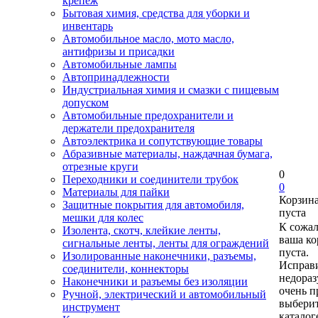
крепеж
Бытовая химия, средства для уборки и
инвентарь
Автомобильное масло, мото масло,
антифризы и присадки
Автомобильные лампы
Автопринадлежности
Индустриальная химия и смазки с пищевым
допуском
Автомобильные предохранители и
держатели предохранителя
Автоэлектрика и сопутствующие товары
Абразивные материалы, наждачная бумага,
отрезные круги
0
Переходники и соединители трубок
0
Материалы для пайки
Корзин
Защитные покрытия для автомобиля,
пуста
мешки для колес
К сожа
Изолента, скотч, клейкие ленты,
ваша ко
сигнальные ленты, ленты для ограждений
пуста.
Изолированные наконечники, разъемы,
Исправи
соединители, коннекторы
недора
Наконечники и разъемы без изоляции
очень п
Ручной, электрический и автомобильный
выберит
инструмент
каталог