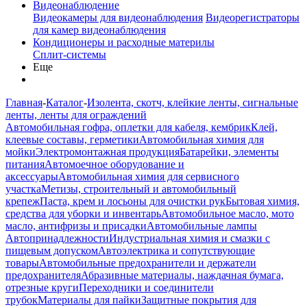
Видеонаблюдение
Видеокамеры для видеонаблюдения
Видеорегистраторы
для камер видеонаблюдения
Кондиционеры и расходные материлы
Сплит-системы
Еще
Главная
-
Каталог
-
Изолента, скотч, клейкие ленты, сигнальные
ленты, ленты для ограждений
Автомобильная гофра, оплетки для кабеля, кембрик
Клей,
клеевые составы, герметики
Автомобильная химия для
мойки
Электромонтажная продукция
Батарейки, элементы
питания
Автомоечное оборудование и
аксессуары
Автомобильная химия для сервисного
участка
Метизы, строительный и автомобильный
крепеж
Паста, крем и лосьоны для очистки рук
Бытовая химия,
средства для уборки и инвентарь
Автомобильное масло, мото
масло, антифризы и присадки
Автомобильные лампы
Автопринадлежности
Индустриальная химия и смазки с
пищевым допуском
Автоэлектрика и сопутствующие
товары
Автомобильные предохранители и держатели
предохранителя
Абразивные материалы, наждачная бумага,
отрезные круги
Переходники и соединители
трубок
Материалы для пайки
Защитные покрытия для