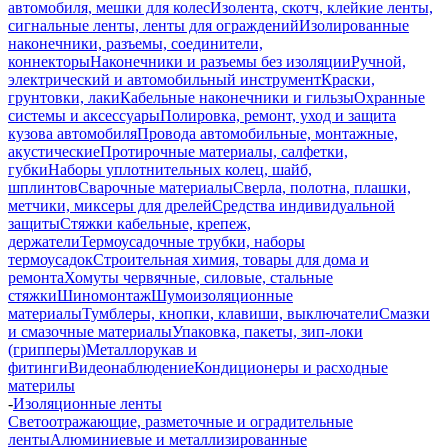
автомобиля, мешки для колес
Изолента, скотч, клейкие ленты,
сигнальные ленты, ленты для ограждений
Изолированные
наконечники, разъемы, соединители,
коннекторы
Наконечники и разъемы без изоляции
Ручной,
электрический и автомобильный инструмент
Краски,
грунтовки, лаки
Кабельные наконечники и гильзы
Охранные
системы и аксессуары
Полировка, ремонт, уход и защита
кузова автомобиля
Провода автомобильные, монтажные,
акустические
Протирочные материалы, салфетки,
губки
Наборы уплотнительных колец, шайб,
шплинтов
Сварочные материалы
Сверла, полотна, плашки,
метчики, миксеры для дрелей
Средства индивидуальной
защиты
Стяжки кабельные, крепеж,
держатели
Термоусадочные трубки, наборы
термоусадок
Строительная химия, товары для дома и
ремонта
Хомуты червячные, силовые, стальные
стяжки
Шиномонтаж
Шумоизоляционные
материалы
Тумблеры, кнопки, клавиши, выключатели
Смазки
и смазочные материалы
Упаковка, пакеты, зип-локи
(грипперы)
Металлорукав и
фитинги
Видеонаблюдение
Кондиционеры и расходные
материлы
-
Изоляционные ленты
Светоотражающие, разметочные и оградительные
ленты
Алюминиевые и металлизированные