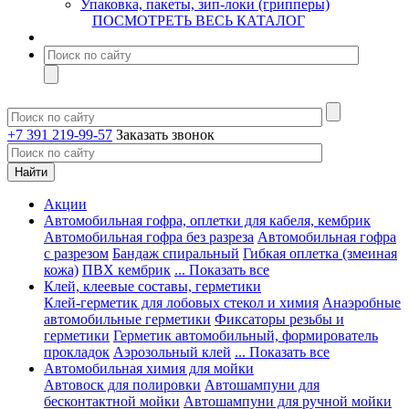
Упаковка, пакеты, зип-локи (грипперы)
ПОСМОТРЕТЬ ВЕСЬ КАТАЛОГ
+7 391 219-99-57
Заказать звонок
Акции
Автомобильная гофра, оплетки для кабеля, кембрик
Автомобильная гофра без разреза
Автомобильная гофра
с разрезом
Бандаж спиральный
Гибкая оплетка (змеиная
кожа)
ПВХ кембрик
... Показать все
Клей, клеевые составы, герметики
Клей-герметик для лобовых стекол и химия
Анаэробные
автомобильные герметики
Фиксаторы резьбы и
герметики
Герметик автомобильный, формирователь
прокладок
Аэрозольный клей
... Показать все
Автомобильная химия для мойки
Автовоск для полировки
Автошампуни для
бесконтактной мойки
Автошампуни для ручной мойки