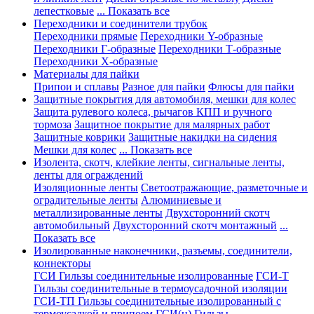
лепестковые
... Показать все
Переходники и соединители трубок
Переходники прямые
Переходники Y-образные
Переходники Г-образные
Переходники Т-образные
Переходники Х-образные
Материалы для пайки
Припои и сплавы
Разное для пайки
Флюсы для пайки
Защитные покрытия для автомобиля, мешки для колес
Защита рулевого колеса, рычагов КПП и ручного
тормоза
Защитное покрытие для малярных работ
Защитные коврики
Защитные накидки на сидения
Мешки для колес
... Показать все
Изолента, скотч, клейкие ленты, сигнальные ленты,
ленты для ограждений
Изоляционные ленты
Светоотражающие, разметочные и
оградительные ленты
Алюминиевые и
металлизированные ленты
Двухсторонний скотч
автомобильный
Двухсторонний скотч монтажный
...
Показать все
Изолированные наконечники, разъемы, соединители,
коннекторы
ГСИ Гильзы соединительные изолированные
ГСИ-Т
Гильзы соединительные в термоусадочной изоляции
ГСИ-ТП Гильзы соединительные изолированный с
термоусадкой и припоем
ГСИ(н) Гильзы