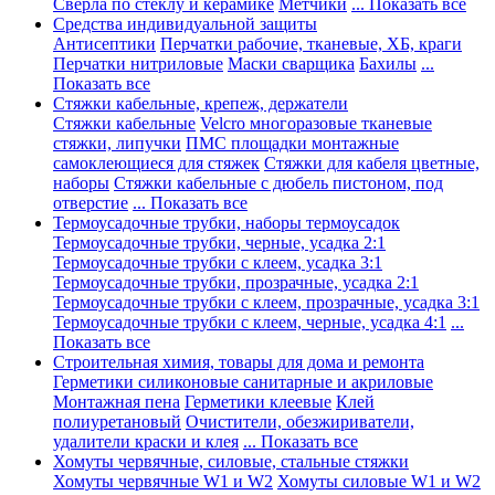
Сверла по стеклу и керамике
Метчики
... Показать все
Средства индивидуальной защиты
Антисептики
Перчатки рабочие, тканевые, ХБ, краги
Перчатки нитриловые
Маски сварщика
Бахилы
...
Показать все
Стяжки кабельные, крепеж, держатели
Стяжки кабельные
Velcro многоразовые тканевые
стяжки, липучки
ПМС площадки монтажные
самоклеющиеся для стяжек
Стяжки для кабеля цветные,
наборы
Стяжки кабельные с дюбель пистоном, под
отверстие
... Показать все
Термоусадочные трубки, наборы термоусадок
Термоусадочные трубки, черные, усадка 2:1
Термоусадочные трубки с клеем, усадка 3:1
Термоусадочные трубки, прозрачные, усадка 2:1
Термоусадочные трубки с клеем, прозрачные, усадка 3:1
Термоусадочные трубки с клеем, черные, усадка 4:1
...
Показать все
Строительная химия, товары для дома и ремонта
Герметики силиконовые санитарные и акриловые
Монтажная пена
Герметики клеевые
Клей
полиуретановый
Очистители, обезжириватели,
удалители краски и клея
... Показать все
Хомуты червячные, силовые, стальные стяжки
Хомуты червячные W1 и W2
Хомуты силовые W1 и W2