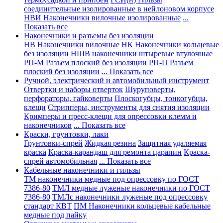
соединительные изолированные в нейлоновом корпусе
НВИ Наконечники вилочные изолированные
...
Показать все
Наконечники и разъемы без изоляции
НВ Наконечники вилочные
НК Наконечники кольцевые
без изоляции
НШВ наконечники штыревые втулочные
РП-М Разъем плоский без изоляции
РП-П Разъем
плоский без изоляции
... Показать все
Ручной, электрический и автомобильный инструмент
Отвертки и наборы отверток
Шуруповерты,
перфораторы, гайковерты
Плоскогубцы, тонкогубцы,
клещи
Стрипперы, инструменты для снятия изоляции
Кримперы и пресс-клещи для опрессовки клемм и
наконечников
... Показать все
Краски, грунтовки, лаки
Грунтовки-спрей
Жидкая резина
Защитная удаляемая
краска
Краска-карандаш для ремонта царапин
Краска-
спрей автомобильная
... Показать все
Кабельные наконечники и гильзы
ТМ наконечники медные под опрессовку по ГОСТ
7386-80
ТМЛ медные луженые наконечники по ГОСТ
7386-80
ТМЛс наконечники луженые под опрессовку
стандарт КВТ
ПМ Наконечники кольцевые кабельные
медные под пайку