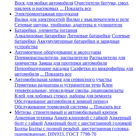
Воск для мойки автомобиля
Очистители битума, смол,
наклеек и насекомых
... Показать все
Электромонтажная продукция
Вилки для электросетей
Вилки с выключателем и реле
Сетевые шнуры, тройники, адаптеры и удлинители
Батарейки, элементы питания
Алкалиновые батарейки
Литиевые батарейки
Солевые
батарейки
Аккумуляторные батарейки и зарядные
устройства
Автомоечное оборудование и аксессуары
Пневмораспылители, распылители
Распылители для
химчистки
Замша для протирки автомобиля
Пенообразующие насадки
Салфетки из микрофибры для
автомобиля
... Показать все
Автомобильная химия для сервисного участка
Герметики радиатора и устранители течи
Клеи
универсальные, эпоксидные смолы, цианоакрилаты
Клей для лобовых стекол, наборы для ремонта
Обслуживание автомобиля в зимний период
Обслуживание тормозной системы
... Показать все
Метизы, строительный и автомобильный крепеж
Анкерная техника
Анкер клиновой с гайкой
Анкерный
болт с гайкой
Анкерный болт с шестигранной головкой
Болты
Болты с полной резьбой, шестигранная головка,
оцинкованные, DIN933, ГОСТ 7798-70