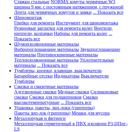
Стяжки стальные
NORMA хомуты червячные W3
ширина 9 мм. с постоянным натяжением, с пружиной
Лента для червячных хомутов и замки
... Показать все
Шиномонтаж
Грибки для ремонта
Инструмент для шиномонтажа
Резиновые заплатки для ремонта колес
Вентили,
ниппели, колпачки
Наборы для ремонта колес
...
Показать все
Шумоизоляционные материалы
Вибропоглощающие материалы
Звукопоглощающие
материалы
Противоскрипные материалы
Теплоизоляционные материалы
Уплотнительные
материалы
... Показать все
Тумблеры, кнопки, клавиши, выключатели
Батарейные отсеки
Индикаторы
Выключатели
Тумблеры
Смазки и смазочные материалы
Адгезионные смазки
Медные смазки
Силиконовые
смазки
Смазки для подшипников
Смазки
высокотемпературные
... Показать все
Упаковка, пакеты, зип-локи (грипперы)
Пакеты зип-лок (грипперы)
Мешки для мусора
Металлорукав и фитинги
Металлорукав герметичный в ПВХ изоляции Р3-ЦПнг-
LS