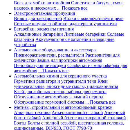
Воск для мойки автомобиля
Очистители битума, смол,
наклеек и насекомых
... Показать все
Электромонтажная продукция
Вилки для электросетей
Вилки с выключателем и реле
Сетевые шнуры, тройники, адаптеры и удлинители
Батарейки, элементы питания
Алкалиновые батарейки
Литиевые батарейки
Солевые
батарейки
Аккумуляторные батарейки и зарядные
устройства
Автомоечное оборудование и аксессуары
Пневмораспылители, распылители
Распылители для
химчистки
Замша для протирки автомобиля
Пенообразующие насадки
Салфетки из микрофибры для
автомобиля
... Показать все
Автомобильная химия для сервисного участка
Герметики радиатора и устранители течи
Клеи
универсальные, эпоксидные смолы, цианоакрилаты
Клей для лобовых стекол, наборы для ремонта
Обслуживание автомобиля в зимний период
Обслуживание тормозной системы
... Показать все
Метизы, строительный и автомобильный крепеж
Анкерная техника
Анкер клиновой с гайкой
Анкерный
болт с гайкой
Анкерный болт с шестигранной головкой
Болты
Болты с полной резьбой, шестигранная головка,
оцинкованные, DIN933, ГОСТ 7798-70