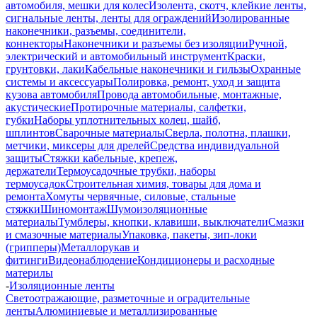
автомобиля, мешки для колес
Изолента, скотч, клейкие ленты,
сигнальные ленты, ленты для ограждений
Изолированные
наконечники, разъемы, соединители,
коннекторы
Наконечники и разъемы без изоляции
Ручной,
электрический и автомобильный инструмент
Краски,
грунтовки, лаки
Кабельные наконечники и гильзы
Охранные
системы и аксессуары
Полировка, ремонт, уход и защита
кузова автомобиля
Провода автомобильные, монтажные,
акустические
Протирочные материалы, салфетки,
губки
Наборы уплотнительных колец, шайб,
шплинтов
Сварочные материалы
Сверла, полотна, плашки,
метчики, миксеры для дрелей
Средства индивидуальной
защиты
Стяжки кабельные, крепеж,
держатели
Термоусадочные трубки, наборы
термоусадок
Строительная химия, товары для дома и
ремонта
Хомуты червячные, силовые, стальные
стяжки
Шиномонтаж
Шумоизоляционные
материалы
Тумблеры, кнопки, клавиши, выключатели
Смазки
и смазочные материалы
Упаковка, пакеты, зип-локи
(грипперы)
Металлорукав и
фитинги
Видеонаблюдение
Кондиционеры и расходные
материлы
-
Изоляционные ленты
Светоотражающие, разметочные и оградительные
ленты
Алюминиевые и металлизированные