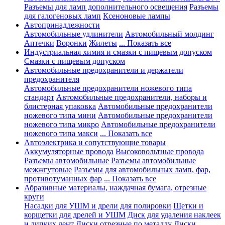
Разъемы для ламп дополнительного освещения
Разъемы
для галогеновых ламп
Ксеноновые лампы
Автопринадлежности
Автомобильные удлинители
Автомобильный молдинг
Аптечки
Воронки
Жилеты
... Показать все
Индустриальная химия и смазки с пищевым допуском
Смазки с пищевым допуском
Автомобильные предохранители и держатели
предохранителя
Автомобильные предохранители ножевого типа
стандарт
Автомобильные предохранители, наборы и
блистерная упаковка
Автомобильные предохранители
ножевого типа мини
Автомобильные предохранители
ножевого типа микро
Автомобильные предохранители
ножевого типа макси
... Показать все
Автоэлектрика и сопутствующие товары
Аккумуляторные провода
Высоковольтные провода
Разъемы автомобильные
Разъемы автомобильные
межжгутовые
Разъемы для автомобильных ламп, фар,
противотуманных фар
... Показать все
Абразивные материалы, наждачная бумага, отрезные
круги
Насадки для УШМ и дрели для полировки
Щетки и
корщетки для дрелей и УШМ
Диск для удаления наклеек
и липких лент
Диски отрезные по металлу
Диски