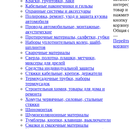
Краски, грунтовки, лаки
интере
Кабельные наконечники и гильзы
товар и
Охранные системы и аксессуары
нажмит
Полировка, ремонт, уход и защита кузова
кнопку
автомобиля
корзину
Провода автомобильные, монтажные,
Общая 
акустические
—
Протирочные материалы, салфетки, губки
Перейт
Наборы уплотнительных колец, шайб,
корзину
шплинтов
Сварочные материалы
Сверла, полотна, плашки, метчики,
миксеры для дрелей
Средства индивидуальной защиты
Стяжки кабельные, крепеж, держатели
Термоусадочные трубки, наборы
термоусадок
Строительная химия, товары для дома и
ремонта
Хомуты червячные, силовые, стальные
стяжки
Шиномонтаж
Шумоизоляционные материалы
Тумблеры, кнопки, клавиши, выключатели
Смазки и смазочные материалы