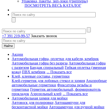
Упаковка, пакеты, зип-локи (грипперы)
ПОСМОТРЕТЬ ВЕСЬ КАТАЛОГ
+7 391 219-99-57
Заказать звонок
Акции
Автомобильная гофра, оплетки для кабеля, кембрик
Автомобильная гофра без разреза
Автомобильная гофра
с разрезом
Бандаж спиральный
Гибкая оплетка (змеиная
кожа)
ПВХ кембрик
... Показать все
Клей, клеевые составы, герметики
Клей-герметик для лобовых стекол и химия
Анаэробные
автомобильные герметики
Фиксаторы резьбы и
герметики
Герметик автомобильный, формирователь
прокладок
Аэрозольный клей
... Показать все
Автомобильная химия для мойки
Автовоск для полировки
Автошампуни для
бесконтактной мойки
Автошампуни для ручной мойки