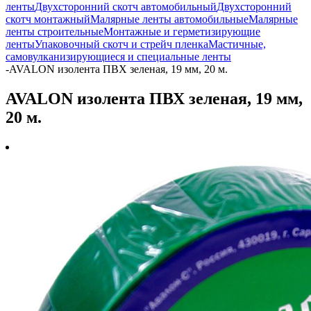
ленты
Двухсторонний скотч автомобильный
Двухсторонний
скотч монтажный
Малярные ленты автомобильные
Малярные
ленты строительные
Монтажные и герметизирующие
ленты
Упаковочный скотч и стрейч пленка
Мастичные,
самовулканизирующиеся и специальные ленты
-
AVALON изолента ПВХ зеленая, 19 мм, 20 м.
AVALON изолента ПВХ зеленая, 19 мм,
20 м.