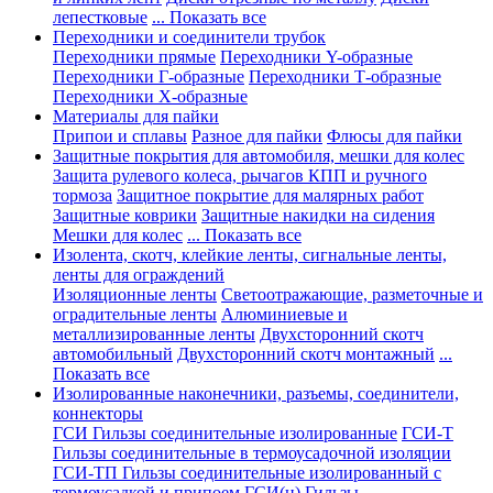
лепестковые
... Показать все
Переходники и соединители трубок
Переходники прямые
Переходники Y-образные
Переходники Г-образные
Переходники Т-образные
Переходники Х-образные
Материалы для пайки
Припои и сплавы
Разное для пайки
Флюсы для пайки
Защитные покрытия для автомобиля, мешки для колес
Защита рулевого колеса, рычагов КПП и ручного
тормоза
Защитное покрытие для малярных работ
Защитные коврики
Защитные накидки на сидения
Мешки для колес
... Показать все
Изолента, скотч, клейкие ленты, сигнальные ленты,
ленты для ограждений
Изоляционные ленты
Светоотражающие, разметочные и
оградительные ленты
Алюминиевые и
металлизированные ленты
Двухсторонний скотч
автомобильный
Двухсторонний скотч монтажный
...
Показать все
Изолированные наконечники, разъемы, соединители,
коннекторы
ГСИ Гильзы соединительные изолированные
ГСИ-Т
Гильзы соединительные в термоусадочной изоляции
ГСИ-ТП Гильзы соединительные изолированный с
термоусадкой и припоем
ГСИ(н) Гильзы