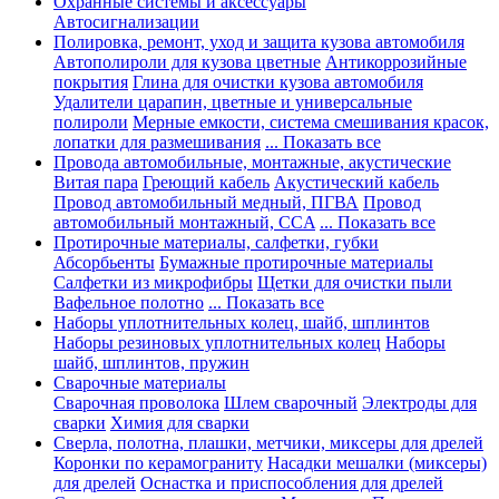
Охранные системы и аксессуары
Автосигнализации
Полировка, ремонт, уход и защита кузова автомобиля
Автополироли для кузова цветные
Антикоррозийные
покрытия
Глина для очистки кузова автомобиля
Удалители царапин, цветные и универсальные
полироли
Мерные емкости, система смешивания красок,
лопатки для размешивания
... Показать все
Провода автомобильные, монтажные, акустические
Витая пара
Греющий кабель
Акустический кабель
Провод автомобильный медный, ПГВА
Провод
автомобильный монтажный, CCA
... Показать все
Протирочные материалы, салфетки, губки
Абсорбьенты
Бумажные протирочные материалы
Салфетки из микрофибры
Щетки для очистки пыли
Вафельное полотно
... Показать все
Наборы уплотнительных колец, шайб, шплинтов
Наборы резиновых уплотнительных колец
Наборы
шайб, шплинтов, пружин
Сварочные материалы
Сварочная проволока
Шлем сварочный
Электроды для
сварки
Химия для сварки
Сверла, полотна, плашки, метчики, миксеры для дрелей
Коронки по керамограниту
Насадки мешалки (миксеры)
для дрелей
Оснастка и приспособления для дрелей