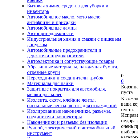
крепеж
Бытовая химия, средства для уборки и
инвентарь
Автомобильное масло, мото масло,
антифризы и присадки
Автомобильные лампы
Автопринадлежности
Индустриальная химия и смазки с пищевым
допуском
Автомобильные предохранители и
держатели предохранителя
Автоэлектрика и сопутствующие товары
Абразивные материалы, наждачная бумага,
отрезные круги
0
Переходники и соединители трубок
0
Материалы для пайки
Корзин
Защитные покрытия для автомобиля,
пуста
мешки для колес
К сожа
Изолента, скотч, клейкие ленты,
ваша ко
сигнальные ленты, ленты для ограждений
пуста.
Изолированные наконечники, разъемы,
Исправи
соединители, коннекторы
недора
Наконечники и разъемы без изоляции
очень п
Ручной, электрический и автомобильный
выберит
инструмент
каталог