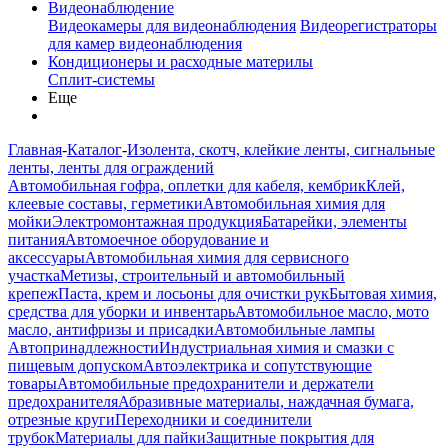
Видеонаблюдение
Видеокамеры для видеонаблюдения
Видеорегистраторы
для камер видеонаблюдения
Кондиционеры и расходные материлы
Сплит-системы
Еще
Главная
-
Каталог
-
Изолента, скотч, клейкие ленты, сигнальные
ленты, ленты для ограждений
Автомобильная гофра, оплетки для кабеля, кембрик
Клей,
клеевые составы, герметики
Автомобильная химия для
мойки
Электромонтажная продукция
Батарейки, элементы
питания
Автомоечное оборудование и
аксессуары
Автомобильная химия для сервисного
участка
Метизы, строительный и автомобильный
крепеж
Паста, крем и лосьоны для очистки рук
Бытовая химия,
средства для уборки и инвентарь
Автомобильное масло, мото
масло, антифризы и присадки
Автомобильные лампы
Автопринадлежности
Индустриальная химия и смазки с
пищевым допуском
Автоэлектрика и сопутствующие
товары
Автомобильные предохранители и держатели
предохранителя
Абразивные материалы, наждачная бумага,
отрезные круги
Переходники и соединители
трубок
Материалы для пайки
Защитные покрытия для