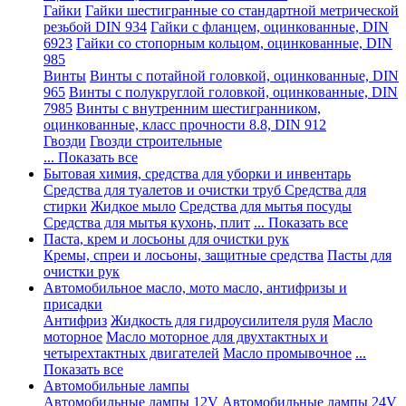
Гайки
Гайки шестигранные со стандартной метрической
резьбой DIN 934
Гайки с фланцем, оцинкованные, DIN
6923
Гайки со стопорным кольцом, оцинкованные, DIN
985
Винты
Винты с потайной головкой, оцинкованные, DIN
965
Винты с полукруглой головкой, оцинкованные, DIN
7985
Винты с внутренним шестигранником,
оцинкованные, класс прочности 8.8, DIN 912
Гвозди
Гвозди строительные
... Показать все
Бытовая химия, средства для уборки и инвентарь
Средства для туалетов и очистки труб
Средства для
стирки
Жидкое мыло
Средства для мытья посуды
Средства для мытья кухонь, плит
... Показать все
Паста, крем и лосьоны для очистки рук
Кремы, спреи и лосьоны, защитные средства
Пасты для
очистки рук
Автомобильное масло, мото масло, антифризы и
присадки
Антифриз
Жидкость для гидроусилителя руля
Масло
моторное
Масло моторное для двухтактных и
четырехтактных двигателей
Масло промывочное
...
Показать все
Автомобильные лампы
Автомобильные лампы 12V
Автомобильные лампы 24V