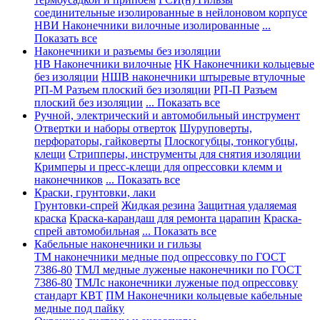
соединительные изолированные в нейлоновом корпусе
НВИ Наконечники вилочные изолированные
...
Показать все
Наконечники и разъемы без изоляции
НВ Наконечники вилочные
НК Наконечники кольцевые
без изоляции
НШВ наконечники штыревые втулочные
РП-М Разъем плоский без изоляции
РП-П Разъем
плоский без изоляции
... Показать все
Ручной, электрический и автомобильный инструмент
Отвертки и наборы отверток
Шуруповерты,
перфораторы, гайковерты
Плоскогубцы, тонкогубцы,
клещи
Стрипперы, инструменты для снятия изоляции
Кримперы и пресс-клещи для опрессовки клемм и
наконечников
... Показать все
Краски, грунтовки, лаки
Грунтовки-спрей
Жидкая резина
Защитная удаляемая
краска
Краска-карандаш для ремонта царапин
Краска-
спрей автомобильная
... Показать все
Кабельные наконечники и гильзы
ТМ наконечники медные под опрессовку по ГОСТ
7386-80
ТМЛ медные луженые наконечники по ГОСТ
7386-80
ТМЛс наконечники луженые под опрессовку
стандарт КВТ
ПМ Наконечники кольцевые кабельные
медные под пайку