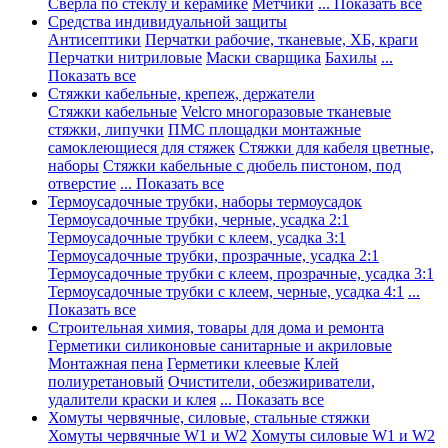
Сверла по стеклу и керамике
Метчики
... Показать все
Средства индивидуальной защиты
Антисептики
Перчатки рабочие, тканевые, ХБ, краги
Перчатки нитриловые
Маски сварщика
Бахилы
...
Показать все
Стяжки кабельные, крепеж, держатели
Стяжки кабельные
Velcro многоразовые тканевые
стяжки, липучки
ПМС площадки монтажные
самоклеющиеся для стяжек
Стяжки для кабеля цветные,
наборы
Стяжки кабельные с дюбель пистоном, под
отверстие
... Показать все
Термоусадочные трубки, наборы термоусадок
Термоусадочные трубки, черные, усадка 2:1
Термоусадочные трубки с клеем, усадка 3:1
Термоусадочные трубки, прозрачные, усадка 2:1
Термоусадочные трубки с клеем, прозрачные, усадка 3:1
Термоусадочные трубки с клеем, черные, усадка 4:1
...
Показать все
Строительная химия, товары для дома и ремонта
Герметики силиконовые санитарные и акриловые
Монтажная пена
Герметики клеевые
Клей
полиуретановый
Очистители, обезжириватели,
удалители краски и клея
... Показать все
Хомуты червячные, силовые, стальные стяжки
Хомуты червячные W1 и W2
Хомуты силовые W1 и W2