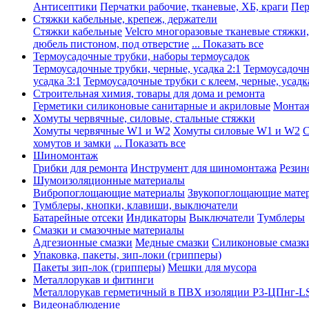
Антисептики
Перчатки рабочие, тканевые, ХБ, краги
Пер
Стяжки кабельные, крепеж, держатели
Стяжки кабельные
Velcro многоразовые тканевые стяжки
дюбель пистоном, под отверстие
... Показать все
Термоусадочные трубки, наборы термоусадок
Термоусадочные трубки, черные, усадка 2:1
Термоусадочны
усадка 3:1
Термоусадочные трубки с клеем, черные, усадка
Строительная химия, товары для дома и ремонта
Герметики силиконовые санитарные и акриловые
Монтаж
Хомуты червячные, силовые, стальные стяжки
Хомуты червячные W1 и W2
Хомуты силовые W1 и W2
С
хомутов и замки
... Показать все
Шиномонтаж
Грибки для ремонта
Инструмент для шиномонтажа
Резин
Шумоизоляционные материалы
Вибропоглощающие материалы
Звукопоглощающие мате
Тумблеры, кнопки, клавиши, выключатели
Батарейные отсеки
Индикаторы
Выключатели
Тумблеры
Смазки и смазочные материалы
Адгезионные смазки
Медные смазки
Силиконовые смазк
Упаковка, пакеты, зип-локи (грипперы)
Пакеты зип-лок (грипперы)
Мешки для мусора
Металлорукав и фитинги
Металлорукав герметичный в ПВХ изоляции Р3-ЦПнг-L
Видеонаблюдение