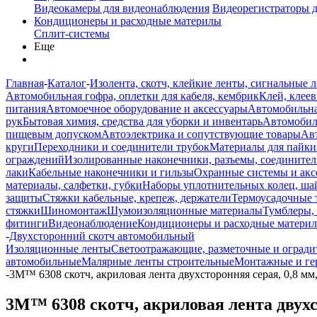
Видеокамеры для видеонаблюдения
Видеорегистраторы 
Кондиционеры и расходные материлы
Сплит-системы
Еще
Главная
-
Каталог
-
Изолента, скотч, клейкие ленты, сигнальные 
Автомобильная гофра, оплетки для кабеля, кембрик
Клей, клеев
питания
Автомоечное оборудование и аксессуары
Автомобильна
рук
Бытовая химия, средства для уборки и инвентарь
Автомобиль
пищевым допуском
Автоэлектрика и сопутствующие товары
Ав
круги
Переходники и соединители трубок
Материалы для пайки
ограждений
Изолированные наконечники, разъемы, соединител
лаки
Кабельные наконечники и гильзы
Охранные системы и акс
материалы, салфетки, губки
Наборы уплотнительных колец, ша
защиты
Стяжки кабельные, крепеж, держатели
Термоусадочные 
стяжки
Шиномонтаж
Шумоизоляционные материалы
Тумблеры,
фитинги
Видеонаблюдение
Кондиционеры и расходные матери
-
Двухсторонний скотч автомобильный
Изоляционные ленты
Светоотражающие, разметочные и огради
автомобильные
Малярные ленты строительные
Монтажные и ге
-
3M™ 6308 скотч, акриловая лента двухсторонняя серая, 0,8 мм,
3M™ 6308 скотч, акриловая лента двухст