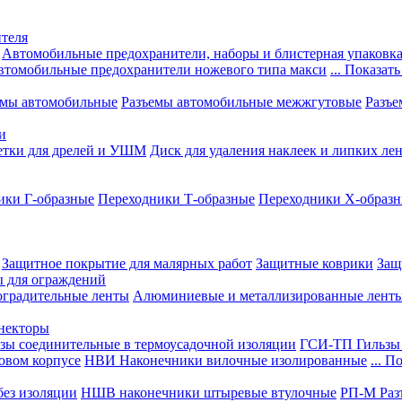
теля
Автомобильные предохранители, наборы и блистерная упаковк
втомобильные предохранители ножевого типа макси
... Показать
емы автомобильные
Разъемы автомобильные межжгутовые
Разъе
и
етки для дрелей и УШМ
Диск для удаления наклеек и липких ле
ики Г-образные
Переходники Т-образные
Переходники Х-образ
Защитное покрытие для малярных работ
Защитные коврики
Защ
ы для ограждений
оградительные ленты
Алюминиевые и металлизированные лент
ннекторы
зы соединительные в термоусадочной изоляции
ГСИ-ТП Гильзы 
овом корпусе
НВИ Наконечники вилочные изолированные
... П
ез изоляции
НШВ наконечники штыревые втулочные
РП-М Раз