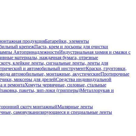
монтажная продукция
Батарейки, элементы
обильный крепеж
Паста, крем и лосьоны для очистки
 лампы
Автопринадлежности
Индустриальная химия и смазки с
ивные материалы, наждачная бумага, отрезные
скотч, клейкие ленты, сигнальные ленты, ленты для
ктрический и автомобильный инструмент
Краски, грунтовки,
вода автомобильные, монтажные, акустические
Протирочные
тчики, миксеры для дрелей
Средства индивидуальной
а и ремонта
Хомуты червячные, силовые, стальные
паковка, пакеты, зип-локи (грипперы)
Металлорукав и
торонний скотч монтажный
Малярные ленты
чные, самовулканизирующиеся и специальные ленты