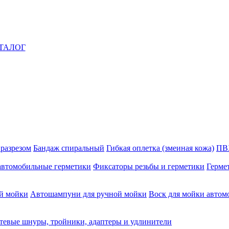
ТАЛОГ
 разрезом
Бандаж спиральный
Гибкая оплетка (змеиная кожа)
ПВ
автомобильные герметики
Фиксаторы резьбы и герметики
Герме
й мойки
Автошампуни для ручной мойки
Воск для мойки автом
тевые шнуры, тройники, адаптеры и удлинители