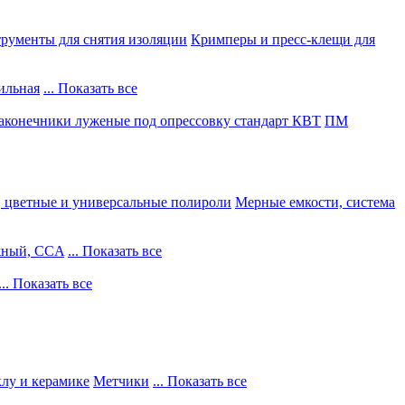
рументы для снятия изоляции
Кримперы и пресс-клещи для
ильная
... Показать все
конечники луженые под опрессовку стандарт КВТ
ПМ
, цветные и универсальные полироли
Мерные емкости, система
жный, CCA
... Показать все
... Показать все
клу и керамике
Метчики
... Показать все