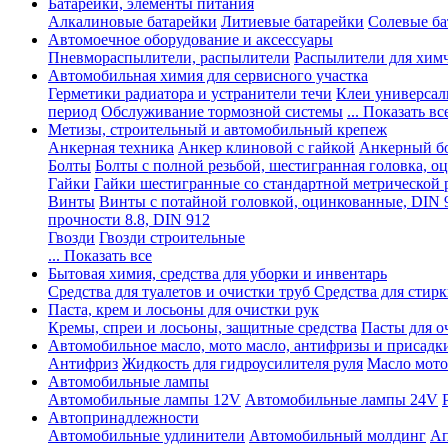
Батарейки, элементы питания
Алкалиновые батарейки
Литиевые батарейки
Солевые ба
Автомоечное оборудование и аксессуары
Пневмораспылители, распылители
Распылители для хим
Автомобильная химия для сервисного участка
Герметики радиатора и устранители течи
Клеи универсал
период
Обслуживание тормозной системы
... Показать вс
Метизы, строительный и автомобильный крепеж
Анкерная техника
Анкер клиновой с гайкой
Анкерный бо
Болты
Болты с полной резьбой, шестигранная головка, 
Гайки
Гайки шестигранные со стандартной метрической 
Винты
Винты с потайной головкой, оцинкованные, DIN 
прочности 8.8, DIN 912
Гвозди
Гвозди строительные
... Показать все
Бытовая химия, средства для уборки и инвентарь
Средства для туалетов и очистки труб
Средства для стир
Паста, крем и лосьоны для очистки рук
Кремы, спреи и лосьоны, защитные средства
Пасты для о
Автомобильное масло, мото масло, антифризы и присадк
Антифриз
Жидкость для гидроусилителя руля
Масло мото
Автомобильные лампы
Автомобильные лампы 12V
Автомобильные лампы 24V
Автопринадлежности
Автомобильные удлинители
Автомобильный молдинг
Ап