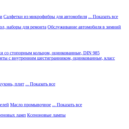
и
Салфетки из микрофибры для автомобиля
... Показать все
ол, наборы для ремонта
Обслуживание автомобиля в зимний
и со стопорным кольцом, оцинкованные, DIN 985
нты с внутренним шестигранником, оцинкованные, класс
кухонь, плит
... Показать все
телей
Масло промывочное
... Показать все
геновых ламп
Ксеноновые лампы