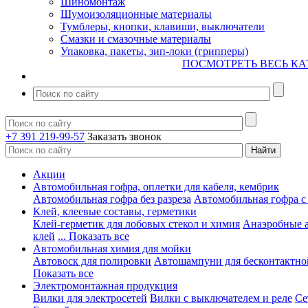
Шиномонтаж
Шумоизоляционные материалы
Тумблеры, кнопки, клавиши, выключатели
Смазки и смазочные материалы
Упаковка, пакеты, зип-локи (грипперы)
ПОСМОТРЕТЬ ВЕСЬ КА
+7 391 219-99-57
Заказать звонок
Акции
Автомобильная гофра, оплетки для кабеля, кембрик
Автомобильная гофра без разреза
Автомобильная гофра с
Клей, клеевые составы, герметики
Клей-герметик для лобовых стекол и химия
Анаэробные 
клей
... Показать все
Автомобильная химия для мойки
Автовоск для полировки
Автошампуни для бесконтактно
Показать все
Электромонтажная продукция
Вилки для электросетей
Вилки с выключателем и реле
Се