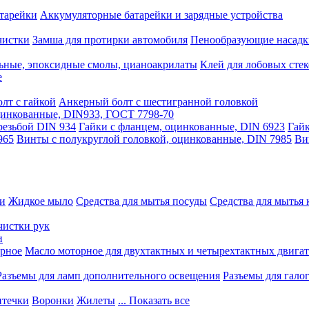
тарейки
Аккумуляторные батарейки и зарядные устройства
чистки
Замша для протирки автомобиля
Пенообразующие насадк
ьные, эпоксидные смолы, цианоакрилаты
Клей для лобовых стек
е
лт с гайкой
Анкерный болт с шестигранной головкой
оцинкованные, DIN933, ГОСТ 7798-70
резьбой DIN 934
Гайки с фланцем, оцинкованные, DIN 6923
Гайк
965
Винты с полукруглой головкой, оцинкованные, DIN 7985
Ви
ки
Жидкое мыло
Средства для мытья посуды
Средства для мытья 
чистки рук
и
рное
Масло моторное для двухтактных и четырехтактных двига
Разъемы для ламп дополнительного освещения
Разъемы для гало
течки
Воронки
Жилеты
... Показать все