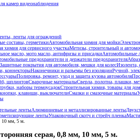
для камер видеонаблюдения
ленты, ленты для ограждений
ые составы, герметики
Автомобильная химия для мойки
Электро
я химия для сервисного участка
Метизы, строительный и автом
ное масло, мото масло, антифризы и присадки
Автомобильные
томобильные предохранители и держатели предохранителя
Абраз
Защитные покрытия для автомобиля, мешки для колес
Изолента, 
и, коннекторы
Наконечники и разъемы без изоляции
Ручной, эле
ессуары
Полировка, ремонт, уход и защита кузова автомобиля
Про
йб, шплинтов
Сварочные материалы
Сверла, полотна, плашки, ме
трубки, наборы термоусадок
Строительная химия, товары для дом
 кнопки, клавиши, выключатели
Смазки и смазочные материалы
У
лы
тельные ленты
Алюминиевые и металлизированные ленты
Двухс
рметизирующие ленты
Упаковочный скотч и стрейч пленка
Масти
 10 мм, 5 м.
оронняя серая, 0,8 мм, 10 мм, 5 м.