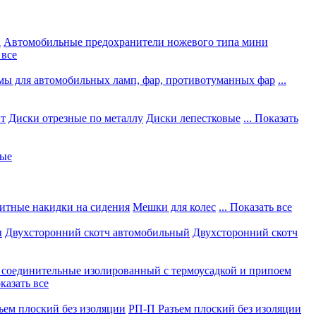
а
Автомобильные предохранители ножевого типа мини
 все
мы для автомобильных ламп, фар, противотуманных фар
...
нт
Диски отрезные по металлу
Диски лепестковые
... Показать
ные
итные накидки на сидения
Мешки для колес
... Показать все
ы
Двухсторонний скотч автомобильный
Двухсторонний скотч
соединительные изолированный с термоусадкой и припоем
оказать все
ъем плоский без изоляции
РП-П Разъем плоский без изоляции