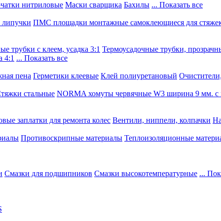
чатки нитриловые
Маски сварщика
Бахилы
... Показать все
, липучки
ПМС площадки монтажные самоклеющиеся для стяже
е трубки с клеем, усадка 3:1
Термоусадочные трубки, прозрачны
 4:1
... Показать все
ная пена
Герметики клеевые
Клей полиуретановый
Очистители,
тяжки стальные
NORMA хомуты червячные W3 ширина 9 мм. с 
овые заплатки для ремонта колес
Вентили, ниппели, колпачки
На
риалы
Противоскрипные материалы
Теплоизоляционные матери
и
Смазки для подшипников
Смазки высокотемпературные
... По
S