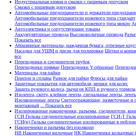
Индустриальная химия и смазки с пищевым допуском
Смазки с пищевым допуском
Автомобильные предохранители и держатели предохрани
Автомобильные предохранители ножевого типа стандарт
Автомобильные предохранители ножевого типа микро
А
Автоэлектрика и сопутствующие товары
Аккумуляторные провода
Высоковольтные провода
Разъ
Показать все
Абразивные материалы, наждачная бумага, отрезные круг
Насадки для УШМ и дрели для полировки
Щетки и корщ
все
Переходники и соединители трубок
Переходники прямые
Переходники Y-образные
Переходн
Материалы для пайки
Припои и сплавы
Разное для пайки
Флюсы для пайки
Защитные покрытия для автомобиля, мешки для колес
Защита рулевого колеса, рычагов КПП и ручного тормоза
Изолента, скотч, клейкие ленты, сигнальные ленты, лент
Изоляционные ленты
Светоотражающие, разметочные и 
монтажный
... Показать все
Изолированные наконечники, разъемы, соединители, ко
ГСИ Гильзы соединительные изолированные
ГСИ-Т Гиль
ГСИ(н) Гильзы соединительные изолированные в нейлон
Наконечники и разъемы без изоляции
НВ Наконечники вилочные
НК Наконечники кольцевые б