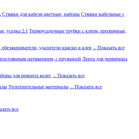
к
Стяжки для кабеля цветные, наборы
Стяжки кабельные с
е, усадка 2:1
Термоусадочные трубки с клеем, прозрачные,
 обезжириватели, удалители краски и клея
... Показать все
постоянным натяжением, с пружиной
Лента для червячных
боры для ремонта колес
... Показать все
алы
Уплотнительные материалы
... Показать все
казать все