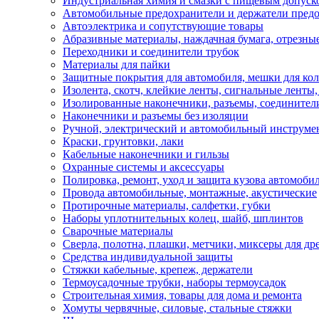
Индустриальная химия и смазки с пищевым допуск
Автомобильные предохранители и держатели пред
Автоэлектрика и сопутствующие товары
Абразивные материалы, наждачная бумага, отрезны
Переходники и соединители трубок
Материалы для пайки
Защитные покрытия для автомобиля, мешки для кол
Изолента, скотч, клейкие ленты, сигнальные ленты
Изолированные наконечники, разъемы, соединител
Наконечники и разъемы без изоляции
Ручной, электрический и автомобильный инструме
Краски, грунтовки, лаки
Кабельные наконечники и гильзы
Охранные системы и аксессуары
Полировка, ремонт, уход и защита кузова автомоби
Провода автомобильные, монтажные, акустические
Протирочные материалы, салфетки, губки
Наборы уплотнительных колец, шайб, шплинтов
Сварочные материалы
Сверла, полотна, плашки, метчики, миксеры для др
Средства индивидуальной защиты
Стяжки кабельные, крепеж, держатели
Термоусадочные трубки, наборы термоусадок
Строительная химия, товары для дома и ремонта
Хомуты червячные, силовые, стальные стяжки