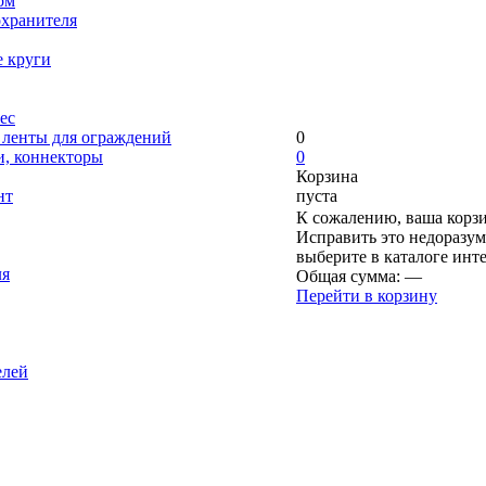
ом
охранителя
е круги
ес
, ленты для ограждений
0
и, коннекторы
0
Корзина
нт
пуста
К сожалению, ваша корзи
Исправить это недоразум
выберите в каталоге инт
ля
Общая сумма:
—
Перейти в корзину
елей