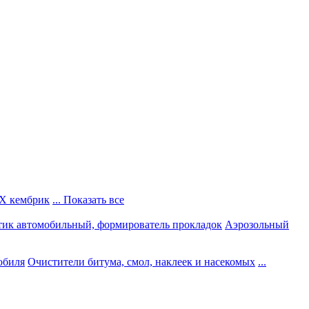
Х кембрик
... Показать все
тик автомобильный, формирователь прокладок
Аэрозольный
обиля
Очистители битума, смол, наклеек и насекомых
...