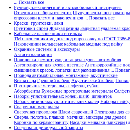
... Показать все
Ручной, электрический и автомобильный инструмент
Отвертки и наборы отверток
Шуруповерты, перфораторы
опрессовки клемм и наконечников
... Показать все
Краски, грунтовки, лаки
Грунтовки-спрей
Жидкая резина
Защитная удаляемая кра
Кабельные наконечники и гильзы
ТМ наконечники медные под опрессовку по ГОСТ 7386-
Наконечники кольцевые кабельные медные под пайку
Охранные системы и аксессуары
Автосигнализации
Полировка, ремонт, уход и защита кузова автомобиля
Автополироли для кузова цветные
Антикоррозийные по
смешивания красок, лопатки для размешивания
... Показа
Провода автомобильные, монтажные, акустические
Витая пара
Греющий кабель
Акустический кабель
Провод
Протирочные материалы, салфетки, губки
Абсорбьенты
Бумажные протирочные материалы
Салфет
Наборы уплотнительных колец, шайб, шплинтов
Наборы резиновых уплотнительных колец
Наборы шайб,
Сварочные материалы
Сварочная проволока
Шлем сварочный
Электроды для с
Сверла, полотна, плашки, метчики, миксеры для дрелей
Коронки по керамограниту
Насадки мешалки (миксеры) д
Средства индивидуальной защиты