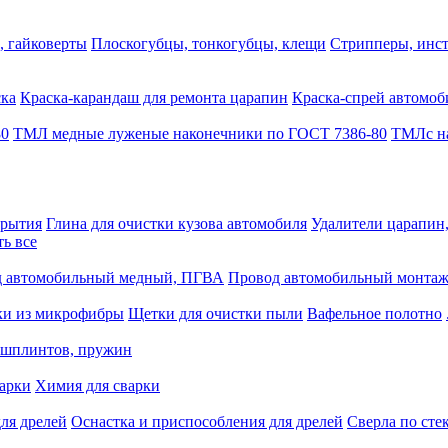
, гайковерты
Плоскогубцы, тонкогубцы, клещи
Стрипперы, инст
ска
Краска-карандаш для ремонта царапин
Краска-спрей автомоб
80
ТМЛ медные луженые наконечники по ГОСТ 7386-80
ТМЛс на
крытия
Глина для очистки кузова автомобиля
Удалители царапин
ть все
 автомобильный медный, ПГВА
Провод автомобильный монта
ки из микрофибры
Щетки для очистки пыли
Вафельное полотно
 шплинтов, пружин
варки
Химия для сварки
ля дрелей
Оснастка и приспособления для дрелей
Сверла по сте