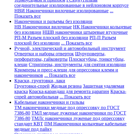
соединительные изолированные в нейлоновом корпусе
НВИ Наконечники вилочные изолированные
...
Показать все
Наконечники и разъемы без изоляции
НВ Наконечники вилочные
НК Наконечники кольцевые
без изоляции
НШВ наконечники штыревые втулочные
РП-М Разъем плоский без изоляции
РП-П Разъем
плоский без изоляции
... Показать все
Ручной, электрический и автомобильный инструмент
Отвертки и наборы отверток
Шуруповерты,
перфораторы, гайковерты
Плоскогубцы, тонкогубцы,
клещи
Стрипперы, инструменты для снятия изоляции
Кримперы и пресс-клещи для опрессовки клемм и
наконечников
... Показать все
Краски, грунтовки, лаки
Грунтовки-спрей
Жидкая резина
Защитная удаляемая
краска
Краска-карандаш для ремонта царапин
Краска-
спрей автомобильная
... Показать все
Кабельные наконечники и гильзы
ТМ наконечники медные под опрессовку по ГОСТ
7386-80
ТМЛ медные луженые наконечники по ГОСТ
7386-80
ТМЛс наконечники луженые под опрессовку
стандарт КВТ
ПМ Наконечники кольцевые кабельные
медные под пайку