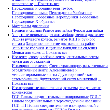
лепестковые
... Показать все
Переходники и соединители трубок
Переходники прямые
Переходники Y-образные
Переходники Г-образные
Переходники Т-образные
Переходники Х-образные
Материалы для пайки
Припои и сплавы
Разное для пайки
Флюсы для пайки
Защитные покрытия для автомобиля, мешки для колес
Защита рулевого колеса, рычагов КПП и ручного
тормоза
Защитное покрытие для малярных работ
Защитные коврики
Защитные накидки на сидения
Мешки для колес
... Показать все
Изолента, скотч, клейкие ленты, сигнальные ленты,
ленты для ограждений
Изоляционные ленты
Светоотражающие, разметочные и
оградительные ленты
Алюминиевые и
металлизированные ленты
Двухсторонний скотч
автомобильный
Двухсторонний скотч монтажный
...
Показать все
Изолированные наконечники, разъемы, соединители,
коннекторы
ГСИ Гильзы соединительные изолированные
ГСИ-Т
Гильзы соединительные в термоусадочной изоляции
ГСИ-ТП Гильзы соединительные изолированный с
термоусадкой и припоем
ГСИ(н) Гильзы