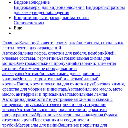
Видеонаблюдение
Видеокамеры для видеонаблюдения
Видеорегистраторы
для камер видеонаблюдения
Кондиционеры и расходные материлы
Сплит-системы
Еще
Главная
-
Каталог
-
Изолента, скотч, клейкие ленты, сигнальные
ленты, ленты для ограждений
Автомобильная гофра, оплетки для кабеля, кембрик
Клей,
клеевые составы, герметики
Автомобильная химия для
мойки
Электромонтажная продукция
Батарейки, элементы
питания
Автомоечное оборудование и
аксессуары
Автомобильная химия для сервисного
участка
Метизы, строительный и автомобильный
крепеж
Паста, крем и лосьоны для очистки рук
Бытовая химия,
средства для уборки и инвентарь
Автомобильное масло, мото
масло, антифризы и присадки
Автомобильные лампы
Автопринадлежности
Индустриальная химия и смазки с
пищевым допуском
Автоэлектрика и сопутствующие
товары
Автомобильные предохранители и держатели
предохранителя
Абразивные материалы, наждачная бумага,
отрезные круги
Переходники и соединители
трубок
Материалы для пайки
Защитные покрытия для