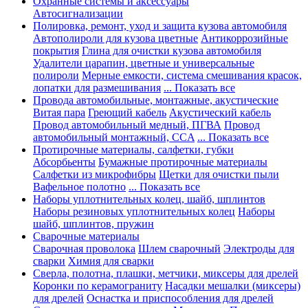
Охранные системы и аксессуары
Автосигнализации
Полировка, ремонт, уход и защита кузова автомобиля
Автополироли для кузова цветные
Антикоррозийные
покрытия
Глина для очистки кузова автомобиля
Удалители царапин, цветные и универсальные
полироли
Мерные емкости, система смешивания красок,
лопатки для размешивания
... Показать все
Провода автомобильные, монтажные, акустические
Витая пара
Греющий кабель
Акустический кабель
Провод автомобильный медный, ПГВА
Провод
автомобильный монтажный, CCA
... Показать все
Протирочные материалы, салфетки, губки
Абсорбьенты
Бумажные протирочные материалы
Салфетки из микрофибры
Щетки для очистки пыли
Вафельное полотно
... Показать все
Наборы уплотнительных колец, шайб, шплинтов
Наборы резиновых уплотнительных колец
Наборы
шайб, шплинтов, пружин
Сварочные материалы
Сварочная проволока
Шлем сварочный
Электроды для
сварки
Химия для сварки
Сверла, полотна, плашки, метчики, миксеры для дрелей
Коронки по керамограниту
Насадки мешалки (миксеры)
для дрелей
Оснастка и приспособления для дрелей