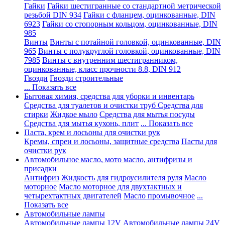
Гайки
Гайки шестигранные со стандартной метрической
резьбой DIN 934
Гайки с фланцем, оцинкованные, DIN
6923
Гайки со стопорным кольцом, оцинкованные, DIN
985
Винты
Винты с потайной головкой, оцинкованные, DIN
965
Винты с полукруглой головкой, оцинкованные, DIN
7985
Винты с внутренним шестигранником,
оцинкованные, класс прочности 8.8, DIN 912
Гвозди
Гвозди строительные
... Показать все
Бытовая химия, средства для уборки и инвентарь
Средства для туалетов и очистки труб
Средства для
стирки
Жидкое мыло
Средства для мытья посуды
Средства для мытья кухонь, плит
... Показать все
Паста, крем и лосьоны для очистки рук
Кремы, спреи и лосьоны, защитные средства
Пасты для
очистки рук
Автомобильное масло, мото масло, антифризы и
присадки
Антифриз
Жидкость для гидроусилителя руля
Масло
моторное
Масло моторное для двухтактных и
четырехтактных двигателей
Масло промывочное
...
Показать все
Автомобильные лампы
Автомобильные лампы 12V
Автомобильные лампы 24V