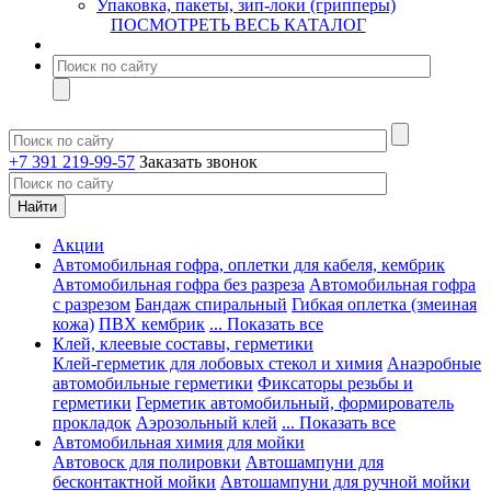
Упаковка, пакеты, зип-локи (грипперы)
ПОСМОТРЕТЬ ВЕСЬ КАТАЛОГ
+7 391 219-99-57
Заказать звонок
Акции
Автомобильная гофра, оплетки для кабеля, кембрик
Автомобильная гофра без разреза
Автомобильная гофра
с разрезом
Бандаж спиральный
Гибкая оплетка (змеиная
кожа)
ПВХ кембрик
... Показать все
Клей, клеевые составы, герметики
Клей-герметик для лобовых стекол и химия
Анаэробные
автомобильные герметики
Фиксаторы резьбы и
герметики
Герметик автомобильный, формирователь
прокладок
Аэрозольный клей
... Показать все
Автомобильная химия для мойки
Автовоск для полировки
Автошампуни для
бесконтактной мойки
Автошампуни для ручной мойки