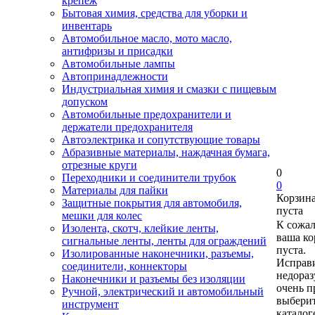
крепеж
Бытовая химия, средства для уборки и
инвентарь
Автомобильное масло, мото масло,
антифризы и присадки
Автомобильные лампы
Автопринадлежности
Индустриальная химия и смазки с пищевым
допуском
Автомобильные предохранители и
держатели предохранителя
Автоэлектрика и сопутствующие товары
Абразивные материалы, наждачная бумага,
отрезные круги
0
Переходники и соединители трубок
0
Материалы для пайки
Корзин
Защитные покрытия для автомобиля,
пуста
мешки для колес
К сожа
Изолента, скотч, клейкие ленты,
ваша ко
сигнальные ленты, ленты для ограждений
пуста.
Изолированные наконечники, разъемы,
Исправи
соединители, коннекторы
недора
Наконечники и разъемы без изоляции
очень п
Ручной, электрический и автомобильный
выберит
инструмент
каталог