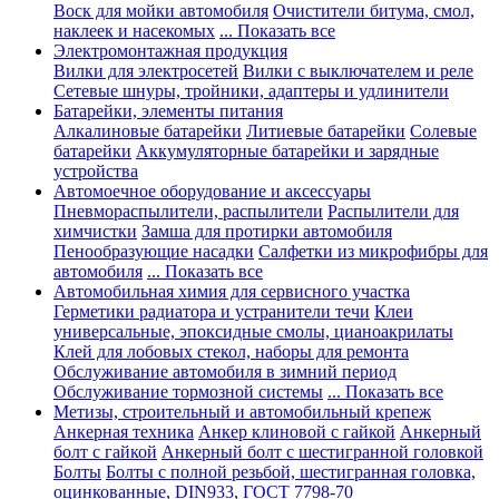
Воск для мойки автомобиля
Очистители битума, смол,
наклеек и насекомых
... Показать все
Электромонтажная продукция
Вилки для электросетей
Вилки с выключателем и реле
Сетевые шнуры, тройники, адаптеры и удлинители
Батарейки, элементы питания
Алкалиновые батарейки
Литиевые батарейки
Солевые
батарейки
Аккумуляторные батарейки и зарядные
устройства
Автомоечное оборудование и аксессуары
Пневмораспылители, распылители
Распылители для
химчистки
Замша для протирки автомобиля
Пенообразующие насадки
Салфетки из микрофибры для
автомобиля
... Показать все
Автомобильная химия для сервисного участка
Герметики радиатора и устранители течи
Клеи
универсальные, эпоксидные смолы, цианоакрилаты
Клей для лобовых стекол, наборы для ремонта
Обслуживание автомобиля в зимний период
Обслуживание тормозной системы
... Показать все
Метизы, строительный и автомобильный крепеж
Анкерная техника
Анкер клиновой с гайкой
Анкерный
болт с гайкой
Анкерный болт с шестигранной головкой
Болты
Болты с полной резьбой, шестигранная головка,
оцинкованные, DIN933, ГОСТ 7798-70