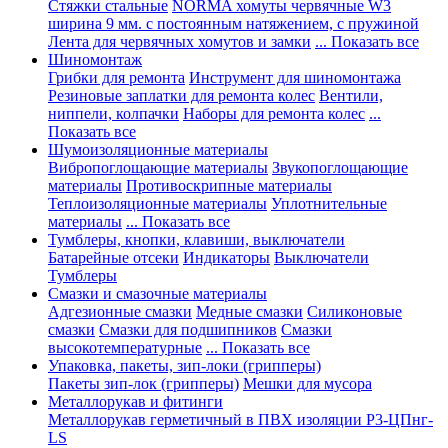
Стяжки стальные
NORMA хомуты червячные W3
ширина 9 мм. с постоянным натяжением, с пружиной
Лента для червячных хомутов и замки
... Показать все
Шиномонтаж
Грибки для ремонта
Инструмент для шиномонтажа
Резиновые заплатки для ремонта колес
Вентили,
ниппели, колпачки
Наборы для ремонта колес
...
Показать все
Шумоизоляционные материалы
Вибропоглощающие материалы
Звукопоглощающие
материалы
Противоскрипные материалы
Теплоизоляционные материалы
Уплотнительные
материалы
... Показать все
Тумблеры, кнопки, клавиши, выключатели
Батарейные отсеки
Индикаторы
Выключатели
Тумблеры
Смазки и смазочные материалы
Адгезионные смазки
Медные смазки
Силиконовые
смазки
Смазки для подшипников
Смазки
высокотемпературные
... Показать все
Упаковка, пакеты, зип-локи (грипперы)
Пакеты зип-лок (грипперы)
Мешки для мусора
Металлорукав и фитинги
Металлорукав герметичный в ПВХ изоляции Р3-ЦПнг-
LS