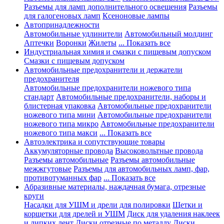
Разъемы для ламп дополнительного освещения
Разъемы
для галогеновых ламп
Ксеноновые лампы
Автопринадлежности
Автомобильные удлинители
Автомобильный молдинг
Аптечки
Воронки
Жилеты
... Показать все
Индустриальная химия и смазки с пищевым допуском
Смазки с пищевым допуском
Автомобильные предохранители и держатели
предохранителя
Автомобильные предохранители ножевого типа
стандарт
Автомобильные предохранители, наборы и
блистерная упаковка
Автомобильные предохранители
ножевого типа мини
Автомобильные предохранители
ножевого типа микро
Автомобильные предохранители
ножевого типа макси
... Показать все
Автоэлектрика и сопутствующие товары
Аккумуляторные провода
Высоковольтные провода
Разъемы автомобильные
Разъемы автомобильные
межжгутовые
Разъемы для автомобильных ламп, фар,
противотуманных фар
... Показать все
Абразивные материалы, наждачная бумага, отрезные
круги
Насадки для УШМ и дрели для полировки
Щетки и
корщетки для дрелей и УШМ
Диск для удаления наклеек
и липких лент
Диски отрезные по металлу
Диски