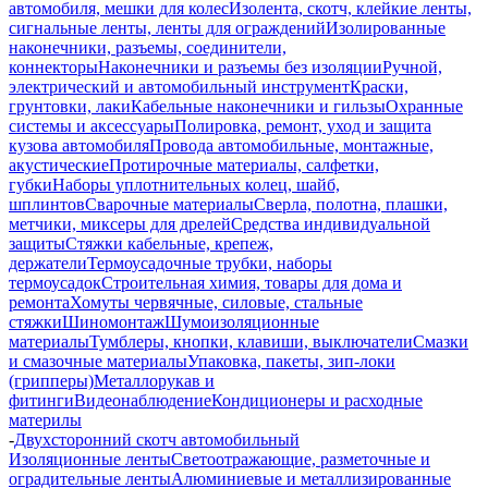
автомобиля, мешки для колес
Изолента, скотч, клейкие ленты,
сигнальные ленты, ленты для ограждений
Изолированные
наконечники, разъемы, соединители,
коннекторы
Наконечники и разъемы без изоляции
Ручной,
электрический и автомобильный инструмент
Краски,
грунтовки, лаки
Кабельные наконечники и гильзы
Охранные
системы и аксессуары
Полировка, ремонт, уход и защита
кузова автомобиля
Провода автомобильные, монтажные,
акустические
Протирочные материалы, салфетки,
губки
Наборы уплотнительных колец, шайб,
шплинтов
Сварочные материалы
Сверла, полотна, плашки,
метчики, миксеры для дрелей
Средства индивидуальной
защиты
Стяжки кабельные, крепеж,
держатели
Термоусадочные трубки, наборы
термоусадок
Строительная химия, товары для дома и
ремонта
Хомуты червячные, силовые, стальные
стяжки
Шиномонтаж
Шумоизоляционные
материалы
Тумблеры, кнопки, клавиши, выключатели
Смазки
и смазочные материалы
Упаковка, пакеты, зип-локи
(грипперы)
Металлорукав и
фитинги
Видеонаблюдение
Кондиционеры и расходные
материлы
-
Двухсторонний скотч автомобильный
Изоляционные ленты
Светоотражающие, разметочные и
оградительные ленты
Алюминиевые и металлизированные