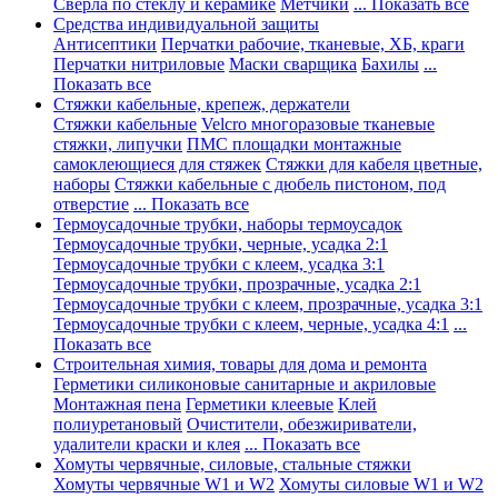
Сверла по стеклу и керамике
Метчики
... Показать все
Средства индивидуальной защиты
Антисептики
Перчатки рабочие, тканевые, ХБ, краги
Перчатки нитриловые
Маски сварщика
Бахилы
...
Показать все
Стяжки кабельные, крепеж, держатели
Стяжки кабельные
Velcro многоразовые тканевые
стяжки, липучки
ПМС площадки монтажные
самоклеющиеся для стяжек
Стяжки для кабеля цветные,
наборы
Стяжки кабельные с дюбель пистоном, под
отверстие
... Показать все
Термоусадочные трубки, наборы термоусадок
Термоусадочные трубки, черные, усадка 2:1
Термоусадочные трубки с клеем, усадка 3:1
Термоусадочные трубки, прозрачные, усадка 2:1
Термоусадочные трубки с клеем, прозрачные, усадка 3:1
Термоусадочные трубки с клеем, черные, усадка 4:1
...
Показать все
Строительная химия, товары для дома и ремонта
Герметики силиконовые санитарные и акриловые
Монтажная пена
Герметики клеевые
Клей
полиуретановый
Очистители, обезжириватели,
удалители краски и клея
... Показать все
Хомуты червячные, силовые, стальные стяжки
Хомуты червячные W1 и W2
Хомуты силовые W1 и W2