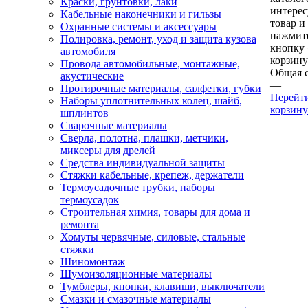
Краски, грунтовки, лаки
интере
Кабельные наконечники и гильзы
товар и
Охранные системы и аксессуары
нажмит
Полировка, ремонт, уход и защита кузова
кнопку
автомобиля
корзину
Провода автомобильные, монтажные,
Общая 
акустические
—
Протирочные материалы, салфетки, губки
Перейт
Наборы уплотнительных колец, шайб,
корзину
шплинтов
Сварочные материалы
Сверла, полотна, плашки, метчики,
миксеры для дрелей
Средства индивидуальной защиты
Стяжки кабельные, крепеж, держатели
Термоусадочные трубки, наборы
термоусадок
Строительная химия, товары для дома и
ремонта
Хомуты червячные, силовые, стальные
стяжки
Шиномонтаж
Шумоизоляционные материалы
Тумблеры, кнопки, клавиши, выключатели
Смазки и смазочные материалы