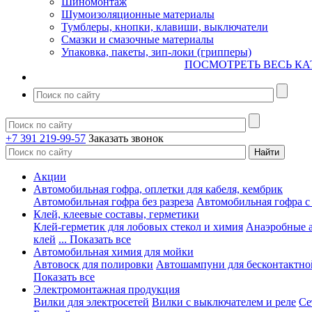
Шиномонтаж
Шумоизоляционные материалы
Тумблеры, кнопки, клавиши, выключатели
Смазки и смазочные материалы
Упаковка, пакеты, зип-локи (грипперы)
ПОСМОТРЕТЬ ВЕСЬ КА
+7 391 219-99-57
Заказать звонок
Акции
Автомобильная гофра, оплетки для кабеля, кембрик
Автомобильная гофра без разреза
Автомобильная гофра с
Клей, клеевые составы, герметики
Клей-герметик для лобовых стекол и химия
Анаэробные 
клей
... Показать все
Автомобильная химия для мойки
Автовоск для полировки
Автошампуни для бесконтактно
Показать все
Электромонтажная продукция
Вилки для электросетей
Вилки с выключателем и реле
Се