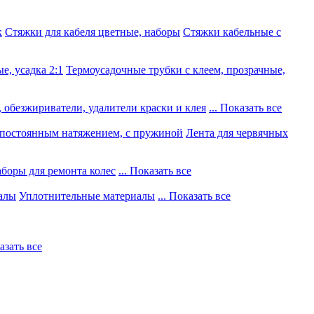
к
Стяжки для кабеля цветные, наборы
Стяжки кабельные с
е, усадка 2:1
Термоусадочные трубки с клеем, прозрачные,
 обезжириватели, удалители краски и клея
... Показать все
постоянным натяжением, с пружиной
Лента для червячных
боры для ремонта колес
... Показать все
алы
Уплотнительные материалы
... Показать все
казать все