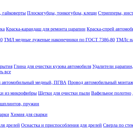
, гайковерты
Плоскогубцы, тонкогубцы, клещи
Стрипперы, инст
ска
Краска-карандаш для ремонта царапин
Краска-спрей автомоб
80
ТМЛ медные луженые наконечники по ГОСТ 7386-80
ТМЛс на
крытия
Глина для очистки кузова автомобиля
Удалители царапин
ть все
 автомобильный медный, ПГВА
Провод автомобильный монта
ки из микрофибры
Щетки для очистки пыли
Вафельное полотно
 шплинтов, пружин
варки
Химия для сварки
ля дрелей
Оснастка и приспособления для дрелей
Сверла по сте