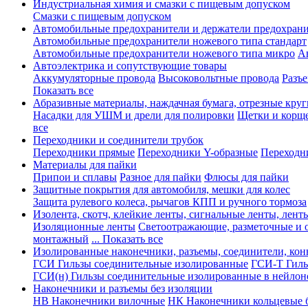
Индустриальная химия и смазки с пищевым допуском
Смазки с пищевым допуском
Автомобильные предохранители и держатели предохрани
Автомобильные предохранители ножевого типа стандарт
Автомобильные предохранители ножевого типа микро
А
Автоэлектрика и сопутствующие товары
Аккумуляторные провода
Высоковольтные провода
Разъ
Показать все
Абразивные материалы, наждачная бумага, отрезные круг
Насадки для УШМ и дрели для полировки
Щетки и корщ
все
Переходники и соединители трубок
Переходники прямые
Переходники Y-образные
Переходн
Материалы для пайки
Припои и сплавы
Разное для пайки
Флюсы для пайки
Защитные покрытия для автомобиля, мешки для колес
Защита рулевого колеса, рычагов КПП и ручного тормоза
Изолента, скотч, клейкие ленты, сигнальные ленты, лент
Изоляционные ленты
Светоотражающие, разметочные и 
монтажный
... Показать все
Изолированные наконечники, разъемы, соединители, ко
ГСИ Гильзы соединительные изолированные
ГСИ-Т Гиль
ГСИ(н) Гильзы соединительные изолированные в нейлон
Наконечники и разъемы без изоляции
НВ Наконечники вилочные
НК Наконечники кольцевые б