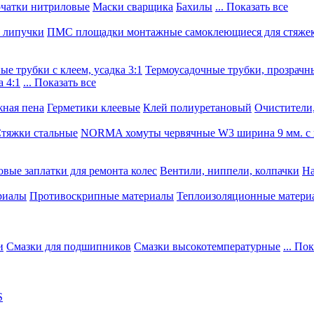
чатки нитриловые
Маски сварщика
Бахилы
... Показать все
, липучки
ПМС площадки монтажные самоклеющиеся для стяже
е трубки с клеем, усадка 3:1
Термоусадочные трубки, прозрачны
 4:1
... Показать все
ная пена
Герметики клеевые
Клей полиуретановый
Очистители,
тяжки стальные
NORMA хомуты червячные W3 ширина 9 мм. с 
овые заплатки для ремонта колес
Вентили, ниппели, колпачки
На
риалы
Противоскрипные материалы
Теплоизоляционные матери
и
Смазки для подшипников
Смазки высокотемпературные
... По
S