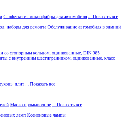
и
Салфетки из микрофибры для автомобиля
... Показать все
ол, наборы для ремонта
Обслуживание автомобиля в зимний
и со стопорным кольцом, оцинкованные, DIN 985
нты с внутренним шестигранником, оцинкованные, класс
кухонь, плит
... Показать все
телей
Масло промывочное
... Показать все
геновых ламп
Ксеноновые лампы