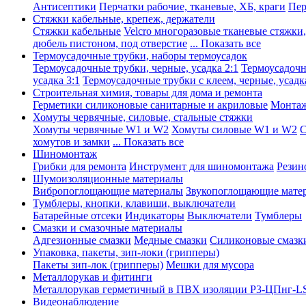
Антисептики
Перчатки рабочие, тканевые, ХБ, краги
Пер
Стяжки кабельные, крепеж, держатели
Стяжки кабельные
Velcro многоразовые тканевые стяжки
дюбель пистоном, под отверстие
... Показать все
Термоусадочные трубки, наборы термоусадок
Термоусадочные трубки, черные, усадка 2:1
Термоусадочны
усадка 3:1
Термоусадочные трубки с клеем, черные, усадка
Строительная химия, товары для дома и ремонта
Герметики силиконовые санитарные и акриловые
Монтаж
Хомуты червячные, силовые, стальные стяжки
Хомуты червячные W1 и W2
Хомуты силовые W1 и W2
С
хомутов и замки
... Показать все
Шиномонтаж
Грибки для ремонта
Инструмент для шиномонтажа
Резин
Шумоизоляционные материалы
Вибропоглощающие материалы
Звукопоглощающие мате
Тумблеры, кнопки, клавиши, выключатели
Батарейные отсеки
Индикаторы
Выключатели
Тумблеры
Смазки и смазочные материалы
Адгезионные смазки
Медные смазки
Силиконовые смазк
Упаковка, пакеты, зип-локи (грипперы)
Пакеты зип-лок (грипперы)
Мешки для мусора
Металлорукав и фитинги
Металлорукав герметичный в ПВХ изоляции Р3-ЦПнг-L
Видеонаблюдение