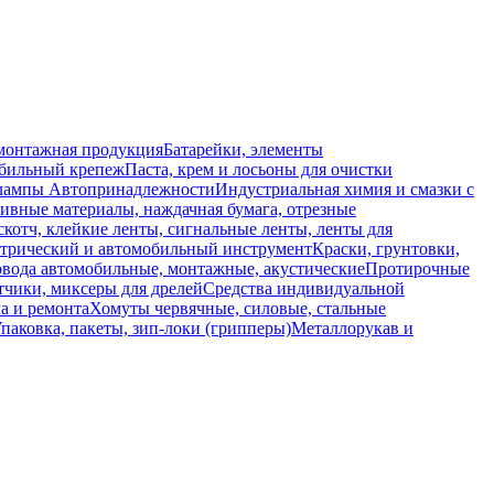
монтажная продукция
Батарейки, элементы
обильный крепеж
Паста, крем и лосьоны для очистки
 лампы
Автопринадлежности
Индустриальная химия и смазки с
ивные материалы, наждачная бумага, отрезные
скотч, клейкие ленты, сигнальные ленты, ленты для
ктрический и автомобильный инструмент
Краски, грунтовки,
вода автомобильные, монтажные, акустические
Протирочные
тчики, миксеры для дрелей
Средства индивидуальной
а и ремонта
Хомуты червячные, силовые, стальные
паковка, пакеты, зип-локи (грипперы)
Металлорукав и