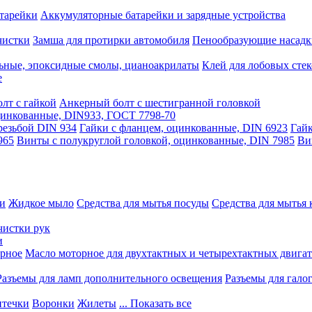
тарейки
Аккумуляторные батарейки и зарядные устройства
чистки
Замша для протирки автомобиля
Пенообразующие насадк
ьные, эпоксидные смолы, цианоакрилаты
Клей для лобовых стек
е
лт с гайкой
Анкерный болт с шестигранной головкой
оцинкованные, DIN933, ГОСТ 7798-70
резьбой DIN 934
Гайки с фланцем, оцинкованные, DIN 6923
Гайк
965
Винты с полукруглой головкой, оцинкованные, DIN 7985
Ви
ки
Жидкое мыло
Средства для мытья посуды
Средства для мытья 
чистки рук
и
рное
Масло моторное для двухтактных и четырехтактных двига
Разъемы для ламп дополнительного освещения
Разъемы для гало
течки
Воронки
Жилеты
... Показать все