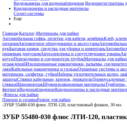
Видеокамеры для видеонаблюдения
Видеорегистраторы 
Кондиционеры и расходные материлы
Сплит-системы
Еще
Главная
-
Каталог
-
Материалы для пайки
Автомобильная гофра, оплетки для кабеля, кембрик
Клей, клеев
питания
Автомоечное оборудование и аксессуары
Автомобильна
рук
Бытовая химия, средства для уборки и инвентарь
Автомобиль
пищевым допуском
Автоэлектрика и сопутствующие товары
Ав
круги
Переходники и соединители трубок
Материалы для пайки
ограждений
Изолированные наконечники, разъемы, соединител
лаки
Кабельные наконечники и гильзы
Охранные системы и акс
материалы, салфетки, губки
Наборы уплотнительных колец, ша
защиты
Стяжки кабельные, крепеж, держатели
Термоусадочные 
стяжки
Шиномонтаж
Шумоизоляционные материалы
Тумблеры,
фитинги
Видеонаблюдение
Кондиционеры и расходные матери
-
Флюсы для пайки
Припои и сплавы
Разное для пайки
-
ЗУБР 55480-030 флюс ЛТИ-120, пластиковый флакон, 30 мл.
ЗУБР 55480-030 флюс ЛТИ-120, пластик