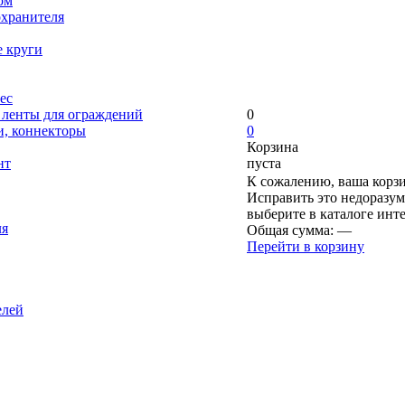
ом
охранителя
е круги
ес
, ленты для ограждений
0
и, коннекторы
0
Корзина
нт
пуста
К сожалению, ваша корзи
Исправить это недоразум
выберите в каталоге инт
ля
Общая сумма:
—
Перейти в корзину
елей