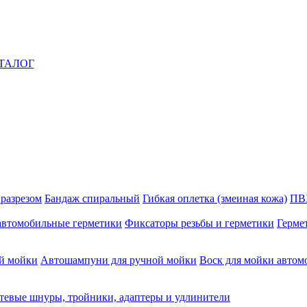
ТАЛОГ
 разрезом
Бандаж спиральный
Гибкая оплетка (змеиная кожа)
ПВ
автомобильные герметики
Фиксаторы резьбы и герметики
Герме
й мойки
Автошампуни для ручной мойки
Воск для мойки автом
тевые шнуры, тройники, адаптеры и удлинители