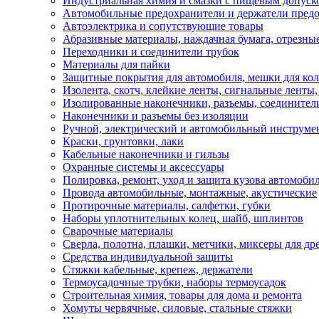
Индустриальная химия и смазки с пищевым допуск
Автомобильные предохранители и держатели пред
Автоэлектрика и сопутствующие товары
Абразивные материалы, наждачная бумага, отрезны
Переходники и соединители трубок
Материалы для пайки
Защитные покрытия для автомобиля, мешки для кол
Изолента, скотч, клейкие ленты, сигнальные ленты
Изолированные наконечники, разъемы, соединител
Наконечники и разъемы без изоляции
Ручной, электрический и автомобильный инструме
Краски, грунтовки, лаки
Кабельные наконечники и гильзы
Охранные системы и аксессуары
Полировка, ремонт, уход и защита кузова автомоби
Провода автомобильные, монтажные, акустические
Протирочные материалы, салфетки, губки
Наборы уплотнительных колец, шайб, шплинтов
Сварочные материалы
Сверла, полотна, плашки, метчики, миксеры для др
Средства индивидуальной защиты
Стяжки кабельные, крепеж, держатели
Термоусадочные трубки, наборы термоусадок
Строительная химия, товары для дома и ремонта
Хомуты червячные, силовые, стальные стяжки