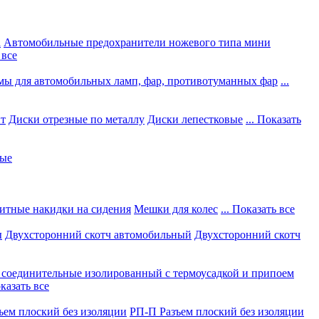
а
Автомобильные предохранители ножевого типа мини
 все
мы для автомобильных ламп, фар, противотуманных фар
...
нт
Диски отрезные по металлу
Диски лепестковые
... Показать
ные
итные накидки на сидения
Мешки для колес
... Показать все
ы
Двухсторонний скотч автомобильный
Двухсторонний скотч
соединительные изолированный с термоусадкой и припоем
оказать все
ъем плоский без изоляции
РП-П Разъем плоский без изоляции