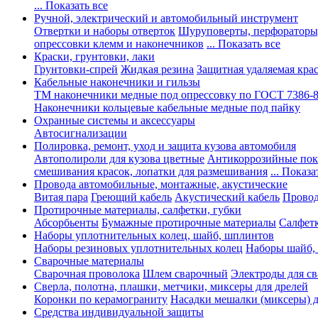
... Показать все
Ручной, электрический и автомобильный инструмент
Отвертки и наборы отверток
Шуруповерты, перфораторы
опрессовки клемм и наконечников
... Показать все
Краски, грунтовки, лаки
Грунтовки-спрей
Жидкая резина
Защитная удаляемая кра
Кабельные наконечники и гильзы
ТМ наконечники медные под опрессовку по ГОСТ 7386-
Наконечники кольцевые кабельные медные под пайку
Охранные системы и аксессуары
Автосигнализации
Полировка, ремонт, уход и защита кузова автомобиля
Автополироли для кузова цветные
Антикоррозийные по
смешивания красок, лопатки для размешивания
... Показа
Провода автомобильные, монтажные, акустические
Витая пара
Греющий кабель
Акустический кабель
Провод
Протирочные материалы, салфетки, губки
Абсорбьенты
Бумажные протирочные материалы
Салфет
Наборы уплотнительных колец, шайб, шплинтов
Наборы резиновых уплотнительных колец
Наборы шайб,
Сварочные материалы
Сварочная проволока
Шлем сварочный
Электроды для с
Сверла, полотна, плашки, метчики, миксеры для дрелей
Коронки по керамограниту
Насадки мешалки (миксеры) д
Средства индивидуальной защиты