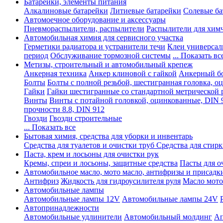
Батарейки, элементы питания
Алкалиновые батарейки
Литиевые батарейки
Солевые ба
Автомоечное оборудование и аксессуары
Пневмораспылители, распылители
Распылители для хим
Автомобильная химия для сервисного участка
Герметики радиатора и устранители течи
Клеи универсал
период
Обслуживание тормозной системы
... Показать вс
Метизы, строительный и автомобильный крепеж
Анкерная техника
Анкер клиновой с гайкой
Анкерный бо
Болты
Болты с полной резьбой, шестигранная головка, 
Гайки
Гайки шестигранные со стандартной метрической 
Винты
Винты с потайной головкой, оцинкованные, DIN 
прочности 8.8, DIN 912
Гвозди
Гвозди строительные
... Показать все
Бытовая химия, средства для уборки и инвентарь
Средства для туалетов и очистки труб
Средства для стир
Паста, крем и лосьоны для очистки рук
Кремы, спреи и лосьоны, защитные средства
Пасты для о
Автомобильное масло, мото масло, антифризы и присадк
Антифриз
Жидкость для гидроусилителя руля
Масло мото
Автомобильные лампы
Автомобильные лампы 12V
Автомобильные лампы 24V
Автопринадлежности
Автомобильные удлинители
Автомобильный молдинг
Ап