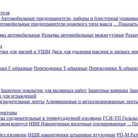
теля
Автомобильные предохранители, наборы и блистерная упаковк
втомобильные предохранители ножевого типа макси
... Показать
емы автомобильные
Разъемы автомобильные межжгутовые
Разъе
и
етки для дрелей и УШМ
Диск для удаления наклеек и липких ле
ики Г-образные
Переходники Т-образные
Переходники Х-образ
Защитное покрытие для малярных работ
Защитные коврики
Защ
ы для ограждений
оградительные ленты
Алюминиевые и металлизированные лент
ннекторы
зы соединительные в термоусадочной изоляции
ГСИ-ТП Гильзы 
овом корпусе
НВИ Наконечники вилочные изолированные
... П
ез изоляции
НШВ наконечники штыревые втулочные
РП-М Раз