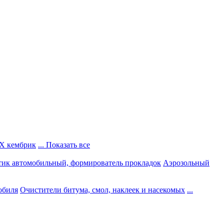
Х кембрик
... Показать все
тик автомобильный, формирователь прокладок
Аэрозольный
обиля
Очистители битума, смол, наклеек и насекомых
...