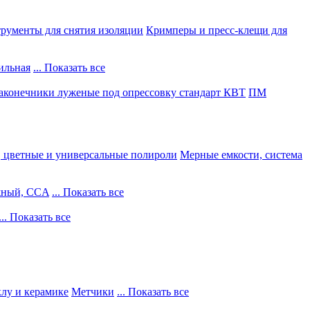
рументы для снятия изоляции
Кримперы и пресс-клещи для
ильная
... Показать все
конечники луженые под опрессовку стандарт КВТ
ПМ
, цветные и универсальные полироли
Мерные емкости, система
жный, CCA
... Показать все
... Показать все
клу и керамике
Метчики
... Показать все