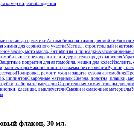
для камер видеонаблюдения
ые составы, герметики
Автомобильная химия для мойки
Электро
я химия для сервисного участка
Метизы, строительный и автом
ное масло, мото масло, антифризы и присадки
Автомобильные
томобильные предохранители и держатели предохранителя
Абраз
Защитные покрытия для автомобиля, мешки для колес
Изолента, 
и, коннекторы
Наконечники и разъемы без изоляции
Ручной, эле
ессуары
Полировка, ремонт, уход и защита кузова автомобиля
Про
йб, шплинтов
Сварочные материалы
Сверла, полотна, плашки, ме
трубки, наборы термоусадок
Строительная химия, товары для дом
 кнопки, клавиши, выключатели
Смазки и смазочные материалы
У
лы
овый флакон, 30 мл.