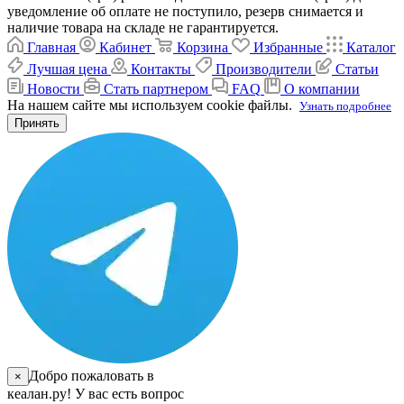
уведомление об оплате не поступило, резерв снимается и
наличие товара на складе не гарантируется.
Главная
Кабинет
Корзина
Избранные
Каталог
Лучшая цена
Контакты
Производители
Статьи
Новости
Стать партнером
FAQ
О компании
На нашем сайте мы используем cookie файлы.
Узнать подробнее
Принять
Добро пожаловать в
×
кеалан.ру! У вас есть вопрос