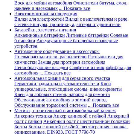
Воск для мойки автомобиля
Очистители битума, смол,
наклеек и насекомых
... Показать все
Электромонтажная продукция
Вилки для электросетей
Вилки с выключателем и реле
Сетевые шнуры, тройники, адаптеры и удлинители
Батарейки, элементы питания
Алкалиновые батарейки
Литиевые батарейки
Солевые
батарейки
Аккумуляторные батарейки и зарядные
устройства
Автомоечное оборудование и аксессуары
Пневмораспылители, распылители
Распылители для
химчистки
Замша для протирки автомобиля
Пенообразующие насадки
Салфетки из микрофибры для
автомобиля
... Показать все
Автомобильная химия для сервисного участка
Герметики радиатора и устранители течи
Клеи
универсальные, эпоксидные смолы, цианоакрилаты
Клей для лобовых стекол, наборы для ремонта
Обслуживание автомобиля в зимний период
Обслуживание тормозной системы
... Показать все
Метизы, строительный и автомобильный крепеж
Анкерная техника
Анкер клиновой с гайкой
Анкерный
болт с гайкой
Анкерный болт с шестигранной головкой
Болты
Болты с полной резьбой, шестигранная головка,
оцинкованные, DIN933, ГОСТ 7798-70