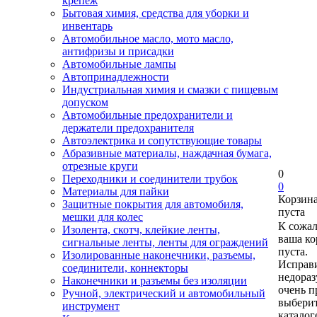
крепеж
Бытовая химия, средства для уборки и
инвентарь
Автомобильное масло, мото масло,
антифризы и присадки
Автомобильные лампы
Автопринадлежности
Индустриальная химия и смазки с пищевым
допуском
Автомобильные предохранители и
держатели предохранителя
Автоэлектрика и сопутствующие товары
Абразивные материалы, наждачная бумага,
отрезные круги
0
Переходники и соединители трубок
0
Материалы для пайки
Корзин
Защитные покрытия для автомобиля,
пуста
мешки для колес
К сожа
Изолента, скотч, клейкие ленты,
ваша ко
сигнальные ленты, ленты для ограждений
пуста.
Изолированные наконечники, разъемы,
Исправи
соединители, коннекторы
недора
Наконечники и разъемы без изоляции
очень п
Ручной, электрический и автомобильный
выберит
инструмент
каталог