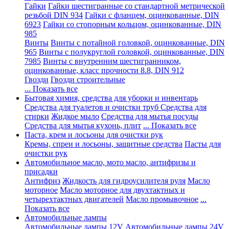
Гайки
Гайки шестигранные со стандартной метрической
резьбой DIN 934
Гайки с фланцем, оцинкованные, DIN
6923
Гайки со стопорным кольцом, оцинкованные, DIN
985
Винты
Винты с потайной головкой, оцинкованные, DIN
965
Винты с полукруглой головкой, оцинкованные, DIN
7985
Винты с внутренним шестигранником,
оцинкованные, класс прочности 8.8, DIN 912
Гвозди
Гвозди строительные
... Показать все
Бытовая химия, средства для уборки и инвентарь
Средства для туалетов и очистки труб
Средства для
стирки
Жидкое мыло
Средства для мытья посуды
Средства для мытья кухонь, плит
... Показать все
Паста, крем и лосьоны для очистки рук
Кремы, спреи и лосьоны, защитные средства
Пасты для
очистки рук
Автомобильное масло, мото масло, антифризы и
присадки
Антифриз
Жидкость для гидроусилителя руля
Масло
моторное
Масло моторное для двухтактных и
четырехтактных двигателей
Масло промывочное
...
Показать все
Автомобильные лампы
Автомобильные лампы 12V
Автомобильные лампы 24V