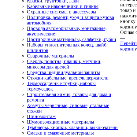
Краски, грунтовки, лаки
интере
Кабельные наконечники и гильзы
товар и
Охранные системы и аксессуары
нажмит
Полировка, ремонт, уход и защита кузова
кнопку
автомобиля
корзину
Провода автомобильные, монтажные,
Общая 
акустические
—
Протирочные материалы, салфетки, губки
Перейт
Наборы уплотнительных колец, шайб,
корзину
шплинтов
Сварочные материалы
Сверла, полотна, плашки, метчики,
миксеры для дрелей
Средства индивидуальной защиты
Стяжки кабельные, крепеж, держатели
Термоусадочные трубки, наборы
термоусадок
Строительная химия, товары для дома и
ремонта
Хомуты червячные, силовые, стальные
стяжки
Шиномонтаж
Шумоизоляционные материалы
Тумблеры, кнопки, клавиши, выключатели
Смазки и смазочные материалы