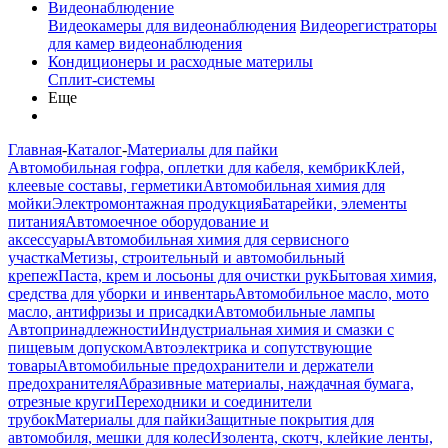
Видеонаблюдение
Видеокамеры для видеонаблюдения
Видеорегистраторы
для камер видеонаблюдения
Кондиционеры и расходные материлы
Сплит-системы
Еще
Главная
-
Каталог
-
Материалы для пайки
Автомобильная гофра, оплетки для кабеля, кембрик
Клей,
клеевые составы, герметики
Автомобильная химия для
мойки
Электромонтажная продукция
Батарейки, элементы
питания
Автомоечное оборудование и
аксессуары
Автомобильная химия для сервисного
участка
Метизы, строительный и автомобильный
крепеж
Паста, крем и лосьоны для очистки рук
Бытовая химия,
средства для уборки и инвентарь
Автомобильное масло, мото
масло, антифризы и присадки
Автомобильные лампы
Автопринадлежности
Индустриальная химия и смазки с
пищевым допуском
Автоэлектрика и сопутствующие
товары
Автомобильные предохранители и держатели
предохранителя
Абразивные материалы, наждачная бумага,
отрезные круги
Переходники и соединители
трубок
Материалы для пайки
Защитные покрытия для
автомобиля, мешки для колес
Изолента, скотч, клейкие ленты,