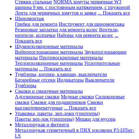
Стяжки стальные
NORMA хомуты червячные W3
ширина 9 мм. с постоянным натяжением, с пружиной
Лента для червячных хомутов и замки
... Показать все
Шиномонтаж
Грибки для ремонта
Инструмент для шиномонтажа
Резиновые заплатки для ремонта колес
Вентили,
ниппели, колпачки
Наборы для ремонта колес
...
Показать все
Шумоизоляционные материалы
Вибропоглощающие материалы
Звукопоглощающие
материалы
Противоскрипные материалы
Теплоизоляционные материалы
Уплотнительные
материалы
... Показать все
Тумблеры, кнопки, клавиши, выключатели
Батарейные отсеки
Индикаторы
Выключатели
Тумблеры
Смазки и смазочные материалы
Адгезионные смазки
Медные смазки
Силиконовые
смазки
Смазки для подшипников
Смазки
высокотемпературные
... Показать все
Упаковка, пакеты, зип-локи (грипперы)
Пакеты зип-лок (грипперы)
Мешки для мусора
Металлорукав и фитинги
Металлорукав герметичный в ПВХ изоляции Р3-ЦПнг-
LS