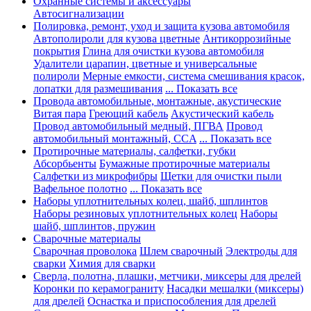
Охранные системы и аксессуары
Автосигнализации
Полировка, ремонт, уход и защита кузова автомобиля
Автополироли для кузова цветные
Антикоррозийные
покрытия
Глина для очистки кузова автомобиля
Удалители царапин, цветные и универсальные
полироли
Мерные емкости, система смешивания красок,
лопатки для размешивания
... Показать все
Провода автомобильные, монтажные, акустические
Витая пара
Греющий кабель
Акустический кабель
Провод автомобильный медный, ПГВА
Провод
автомобильный монтажный, CCA
... Показать все
Протирочные материалы, салфетки, губки
Абсорбьенты
Бумажные протирочные материалы
Салфетки из микрофибры
Щетки для очистки пыли
Вафельное полотно
... Показать все
Наборы уплотнительных колец, шайб, шплинтов
Наборы резиновых уплотнительных колец
Наборы
шайб, шплинтов, пружин
Сварочные материалы
Сварочная проволока
Шлем сварочный
Электроды для
сварки
Химия для сварки
Сверла, полотна, плашки, метчики, миксеры для дрелей
Коронки по керамограниту
Насадки мешалки (миксеры)
для дрелей
Оснастка и приспособления для дрелей