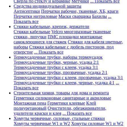
Сверла по стеклу и керамике
Метчики
... Показать все
Средства индивидуальной защиты
Антисептики
Перчатки рабочие, тканевые, ХБ, краги
Перчатки нитриловые
Маски сварщика
Бахилы
...
Показать все
Стяжки кабельные, крепеж, держатели
Стяжки кабельные
Velcro многоразовые тканевые
стяжки, липучки
ПМС площадки монтажные
самоклеющиеся для стяжек
Стяжки для кабеля цветные,
наборы
Стяжки кабельные с дюбель пистоном, под
отверстие
... Показать все
Термоусадочные трубки, наборы термоусадок
Термоусадочные трубки, черные, усадка 2:1
Термоусадочные трубки с клеем, усадка 3:1
Термоусадочные трубки, прозрачные, усадка 2:1
Термоусадочные трубки с клеем, прозрачные, усадка 3:1
Термоусадочные трубки с клеем, черные, усадка 4:1
...
Показать все
Строительная химия, товары для дома и ремонта
Герметики силиконовые санитарные и акриловые
Монтажная пена
Герметики клеевые
Клей
полиуретановый
Очистители, обезжириватели,
удалители краски и клея
... Показать все
Хомуты червячные, силовые, стальные стяжки
Хомуты червячные W1 и W2
Хомуты силовые W1 и W2