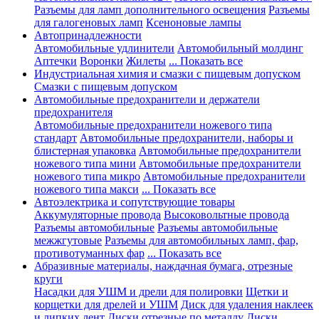
Разъемы для ламп дополнительного освещения
Разъемы
для галогеновых ламп
Ксеноновые лампы
Автопринадлежности
Автомобильные удлинители
Автомобильный молдинг
Аптечки
Воронки
Жилеты
... Показать все
Индустриальная химия и смазки с пищевым допуском
Смазки с пищевым допуском
Автомобильные предохранители и держатели
предохранителя
Автомобильные предохранители ножевого типа
стандарт
Автомобильные предохранители, наборы и
блистерная упаковка
Автомобильные предохранители
ножевого типа мини
Автомобильные предохранители
ножевого типа микро
Автомобильные предохранители
ножевого типа макси
... Показать все
Автоэлектрика и сопутствующие товары
Аккумуляторные провода
Высоковольтные провода
Разъемы автомобильные
Разъемы автомобильные
межжгутовые
Разъемы для автомобильных ламп, фар,
противотуманных фар
... Показать все
Абразивные материалы, наждачная бумага, отрезные
круги
Насадки для УШМ и дрели для полировки
Щетки и
корщетки для дрелей и УШМ
Диск для удаления наклеек
и липких лент
Диски отрезные по металлу
Диски