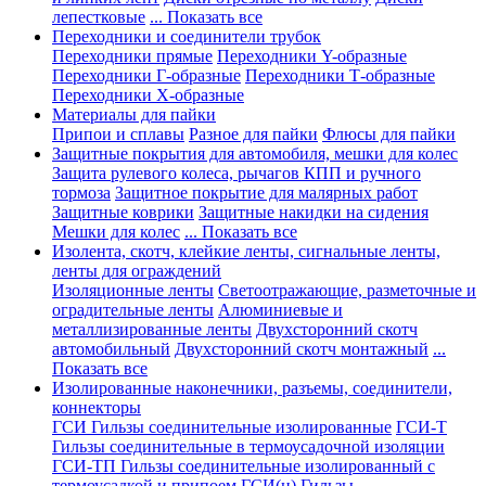
лепестковые
... Показать все
Переходники и соединители трубок
Переходники прямые
Переходники Y-образные
Переходники Г-образные
Переходники Т-образные
Переходники Х-образные
Материалы для пайки
Припои и сплавы
Разное для пайки
Флюсы для пайки
Защитные покрытия для автомобиля, мешки для колес
Защита рулевого колеса, рычагов КПП и ручного
тормоза
Защитное покрытие для малярных работ
Защитные коврики
Защитные накидки на сидения
Мешки для колес
... Показать все
Изолента, скотч, клейкие ленты, сигнальные ленты,
ленты для ограждений
Изоляционные ленты
Светоотражающие, разметочные и
оградительные ленты
Алюминиевые и
металлизированные ленты
Двухсторонний скотч
автомобильный
Двухсторонний скотч монтажный
...
Показать все
Изолированные наконечники, разъемы, соединители,
коннекторы
ГСИ Гильзы соединительные изолированные
ГСИ-Т
Гильзы соединительные в термоусадочной изоляции
ГСИ-ТП Гильзы соединительные изолированный с
термоусадкой и припоем
ГСИ(н) Гильзы