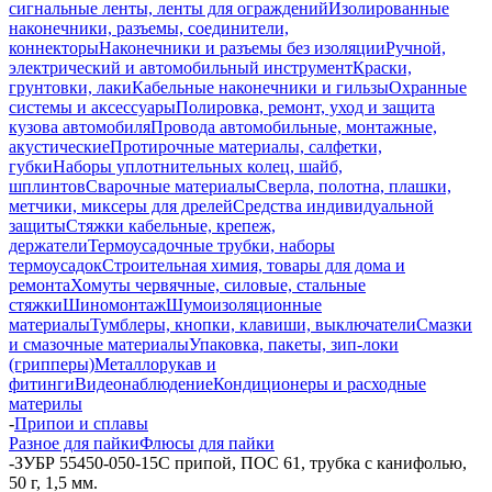
сигнальные ленты, ленты для ограждений
Изолированные
наконечники, разъемы, соединители,
коннекторы
Наконечники и разъемы без изоляции
Ручной,
электрический и автомобильный инструмент
Краски,
грунтовки, лаки
Кабельные наконечники и гильзы
Охранные
системы и аксессуары
Полировка, ремонт, уход и защита
кузова автомобиля
Провода автомобильные, монтажные,
акустические
Протирочные материалы, салфетки,
губки
Наборы уплотнительных колец, шайб,
шплинтов
Сварочные материалы
Сверла, полотна, плашки,
метчики, миксеры для дрелей
Средства индивидуальной
защиты
Стяжки кабельные, крепеж,
держатели
Термоусадочные трубки, наборы
термоусадок
Строительная химия, товары для дома и
ремонта
Хомуты червячные, силовые, стальные
стяжки
Шиномонтаж
Шумоизоляционные
материалы
Тумблеры, кнопки, клавиши, выключатели
Смазки
и смазочные материалы
Упаковка, пакеты, зип-локи
(грипперы)
Металлорукав и
фитинги
Видеонаблюдение
Кондиционеры и расходные
материлы
-
Припои и сплавы
Разное для пайки
Флюсы для пайки
-
ЗУБР 55450-050-15C припой, ПОС 61, трубка с канифолью,
50 г, 1,5 мм.