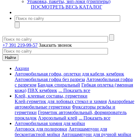
Упаковка, пакеты, зип-локи (грипперы)
ПОСМОТРЕТЬ ВЕСЬ КАТАЛОГ
+7 391 219-99-57
Заказать звонок
Акции
Автомобильная гофра, оплетки для кабеля, кембрик
Автомобильная гофра без разреза
Автомобильная гофра
с разрезом
Бандаж спиральный
Гибкая оплетка (змеиная
кожа)
ПВХ кембрик
... Показать все
Клей, клеевые составы, герметики
Клей-герметик для лобовых стекол и химия
Анаэробные
автомобильные герметики
Фиксаторы резьбы и
герметики
Герметик автомобильный, формирователь
прокладок
Аэрозольный клей
... Показать все
Автомобильная химия для мойки
Автовоск для полировки
Автошампуни для
бесконтактной мойки
Автошампуни для ручной мойки