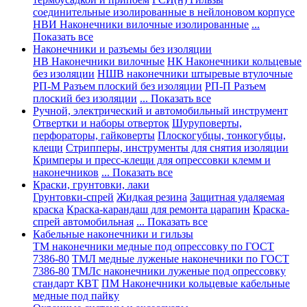
соединительные изолированные в нейлоновом корпусе
НВИ Наконечники вилочные изолированные
...
Показать все
Наконечники и разъемы без изоляции
НВ Наконечники вилочные
НК Наконечники кольцевые
без изоляции
НШВ наконечники штыревые втулочные
РП-М Разъем плоский без изоляции
РП-П Разъем
плоский без изоляции
... Показать все
Ручной, электрический и автомобильный инструмент
Отвертки и наборы отверток
Шуруповерты,
перфораторы, гайковерты
Плоскогубцы, тонкогубцы,
клещи
Стрипперы, инструменты для снятия изоляции
Кримперы и пресс-клещи для опрессовки клемм и
наконечников
... Показать все
Краски, грунтовки, лаки
Грунтовки-спрей
Жидкая резина
Защитная удаляемая
краска
Краска-карандаш для ремонта царапин
Краска-
спрей автомобильная
... Показать все
Кабельные наконечники и гильзы
ТМ наконечники медные под опрессовку по ГОСТ
7386-80
ТМЛ медные луженые наконечники по ГОСТ
7386-80
ТМЛс наконечники луженые под опрессовку
стандарт КВТ
ПМ Наконечники кольцевые кабельные
медные под пайку