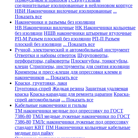
соединительные изолированные в нейлоновом корпусе
НВИ Наконечники вилочные изолированные
...
Показать все
Наконечники и разъемы без изоляции
НВ Наконечники вилочные
НК Наконечники кольцевые
без изоляции
НШВ наконечники штыревые втулочные
РП-М Разъем плоский без изоляции
РП-П Разъем
плоский без изоляции
... Показать все
Ручной, электрический и автомобильный инструмент
Отвертки и наборы отверток
Шуруповерты,
перфораторы, гайковерты
Плоскогубцы, тонкогубцы,
клещи
Стрипперы, инструменты для снятия изоляции
Кримперы и пресс-клещи для опрессовки клемм и
наконечников
... Показать все
Краски, грунтовки, лаки
Грунтовки-спрей
Жидкая резина
Защитная удаляемая
краска
Краска-карандаш для ремонта царапин
Краска-
спрей автомобильная
... Показать все
Кабельные наконечники и гильзы
ТМ наконечники медные под опрессовку по ГОСТ
7386-80
ТМЛ медные луженые наконечники по ГОСТ
7386-80
ТМЛс наконечники луженые под опрессовку
стандарт КВТ
ПМ Наконечники кольцевые кабельные
медные под пайку