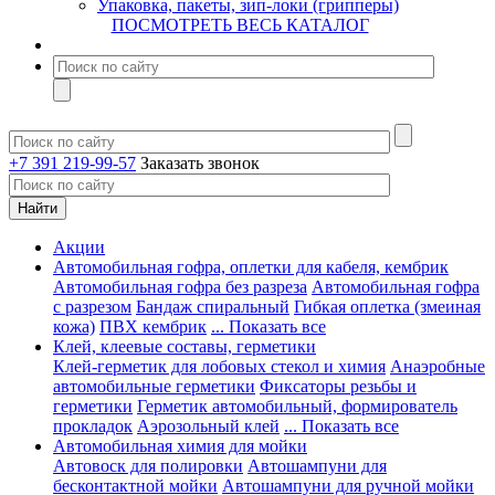
Упаковка, пакеты, зип-локи (грипперы)
ПОСМОТРЕТЬ ВЕСЬ КАТАЛОГ
+7 391 219-99-57
Заказать звонок
Акции
Автомобильная гофра, оплетки для кабеля, кембрик
Автомобильная гофра без разреза
Автомобильная гофра
с разрезом
Бандаж спиральный
Гибкая оплетка (змеиная
кожа)
ПВХ кембрик
... Показать все
Клей, клеевые составы, герметики
Клей-герметик для лобовых стекол и химия
Анаэробные
автомобильные герметики
Фиксаторы резьбы и
герметики
Герметик автомобильный, формирователь
прокладок
Аэрозольный клей
... Показать все
Автомобильная химия для мойки
Автовоск для полировки
Автошампуни для
бесконтактной мойки
Автошампуни для ручной мойки