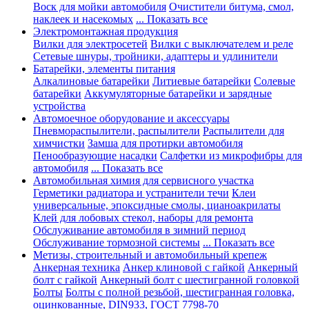
Воск для мойки автомобиля
Очистители битума, смол,
наклеек и насекомых
... Показать все
Электромонтажная продукция
Вилки для электросетей
Вилки с выключателем и реле
Сетевые шнуры, тройники, адаптеры и удлинители
Батарейки, элементы питания
Алкалиновые батарейки
Литиевые батарейки
Солевые
батарейки
Аккумуляторные батарейки и зарядные
устройства
Автомоечное оборудование и аксессуары
Пневмораспылители, распылители
Распылители для
химчистки
Замша для протирки автомобиля
Пенообразующие насадки
Салфетки из микрофибры для
автомобиля
... Показать все
Автомобильная химия для сервисного участка
Герметики радиатора и устранители течи
Клеи
универсальные, эпоксидные смолы, цианоакрилаты
Клей для лобовых стекол, наборы для ремонта
Обслуживание автомобиля в зимний период
Обслуживание тормозной системы
... Показать все
Метизы, строительный и автомобильный крепеж
Анкерная техника
Анкер клиновой с гайкой
Анкерный
болт с гайкой
Анкерный болт с шестигранной головкой
Болты
Болты с полной резьбой, шестигранная головка,
оцинкованные, DIN933, ГОСТ 7798-70