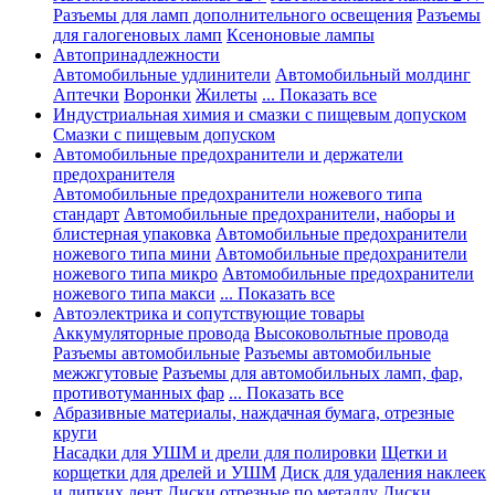
Разъемы для ламп дополнительного освещения
Разъемы
для галогеновых ламп
Ксеноновые лампы
Автопринадлежности
Автомобильные удлинители
Автомобильный молдинг
Аптечки
Воронки
Жилеты
... Показать все
Индустриальная химия и смазки с пищевым допуском
Смазки с пищевым допуском
Автомобильные предохранители и держатели
предохранителя
Автомобильные предохранители ножевого типа
стандарт
Автомобильные предохранители, наборы и
блистерная упаковка
Автомобильные предохранители
ножевого типа мини
Автомобильные предохранители
ножевого типа микро
Автомобильные предохранители
ножевого типа макси
... Показать все
Автоэлектрика и сопутствующие товары
Аккумуляторные провода
Высоковольтные провода
Разъемы автомобильные
Разъемы автомобильные
межжгутовые
Разъемы для автомобильных ламп, фар,
противотуманных фар
... Показать все
Абразивные материалы, наждачная бумага, отрезные
круги
Насадки для УШМ и дрели для полировки
Щетки и
корщетки для дрелей и УШМ
Диск для удаления наклеек
и липких лент
Диски отрезные по металлу
Диски