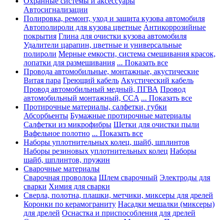
Охранные системы и аксессуары
Автосигнализации
Полировка, ремонт, уход и защита кузова автомобиля
Автополироли для кузова цветные
Антикоррозийные
покрытия
Глина для очистки кузова автомобиля
Удалители царапин, цветные и универсальные
полироли
Мерные емкости, система смешивания красок,
лопатки для размешивания
... Показать все
Провода автомобильные, монтажные, акустические
Витая пара
Греющий кабель
Акустический кабель
Провод автомобильный медный, ПГВА
Провод
автомобильный монтажный, CCA
... Показать все
Протирочные материалы, салфетки, губки
Абсорбьенты
Бумажные протирочные материалы
Салфетки из микрофибры
Щетки для очистки пыли
Вафельное полотно
... Показать все
Наборы уплотнительных колец, шайб, шплинтов
Наборы резиновых уплотнительных колец
Наборы
шайб, шплинтов, пружин
Сварочные материалы
Сварочная проволока
Шлем сварочный
Электроды для
сварки
Химия для сварки
Сверла, полотна, плашки, метчики, миксеры для дрелей
Коронки по керамограниту
Насадки мешалки (миксеры)
для дрелей
Оснастка и приспособления для дрелей