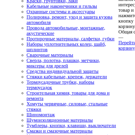
Краски, грунтовки, лаки
интере
Кабельные наконечники и гильзы
товар и
Охранные системы и аксессуары
нажмит
Полировка, ремонт, уход и защита кузова
кнопку
автомобиля
корзину
Провода автомобильные, монтажные,
Общая 
акустические
—
Протирочные материалы, салфетки, губки
Перейт
Наборы уплотнительных колец, шайб,
корзину
шплинтов
Сварочные материалы
Сверла, полотна, плашки, метчики,
миксеры для дрелей
Средства индивидуальной защиты
Стяжки кабельные, крепеж, держатели
Термоусадочные трубки, наборы
термоусадок
Строительная химия, товары для дома и
ремонта
Хомуты червячные, силовые, стальные
стяжки
Шиномонтаж
Шумоизоляционные материалы
Тумблеры, кнопки, клавиши, выключатели
Смазки и смазочные материалы