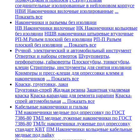
соединительные изолированные в нейлоновом корпусе
НВИ Наконечники вилочные изолированные
...
Показать все
Наконечники и разъемы без изоляции
НВ Наконечники вилочные
НК Наконечники кольцевые
без изоляции
НШВ наконечники штыревые втулочные
РП-М Разъем плоский без изоляции
РП-П Разъем
плоский без изоляции
... Показать все
Ручной, электрический и автомобильный инструмент
Отвертки и наборы отверток
Шуруповерты,
перфораторы, гайковерты
Плоскогубцы, тонкогубцы,
клещи
Стрипперы, инструменты для снятия изоляции
Кримперы и пресс-клещи для опрессовки клемм и
наконечников
... Показать все
Краски, грунтовки, лаки
Грунтовки-спрей
Жидкая резина
Защитная удаляемая
краска
Краска-карандаш для ремонта царапин
Краска-
спрей автомобильная
... Показать все
Кабельные наконечники и гильзы
ТМ наконечники медные под опрессовку по ГОСТ
7386-80
ТМЛ медные луженые наконечники по ГОСТ
7386-80
ТМЛс наконечники луженые под опрессовку
стандарт КВТ
ПМ Наконечники кольцевые кабельные
медные под пайку