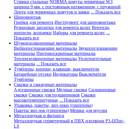
Стяжки стальные
NORMA хомуты червячные W3
ширина 9 мм. с постоянным натяжением, с пружиной
Лента для червячных хомутов и замки
... Показать все
Шиномонтаж
Грибки для ремонта
Инструмент для шиномонтажа
Резиновые заплатки для ремонта колес
Вентили,
ниппели, колпачки
Наборы для ремонта колес
...
Показать все
Шумоизоляционные материалы
Вибропоглощающие материалы
Звукопоглощающие
материалы
Противоскрипные материалы
Теплоизоляционные материалы
Уплотнительные
материалы
... Показать все
Тумблеры, кнопки, клавиши, выключатели
Батарейные отсеки
Индикаторы
Выключатели
Тумблеры
Смазки и смазочные материалы
Адгезионные смазки
Медные смазки
Силиконовые
смазки
Смазки для подшипников
Смазки
высокотемпературные
... Показать все
Упаковка, пакеты, зип-локи (грипперы)
Пакеты зип-лок (грипперы)
Мешки для мусора
Металлорукав и фитинги
Металлорукав герметичный в ПВХ изоляции Р3-ЦПнг-
LS