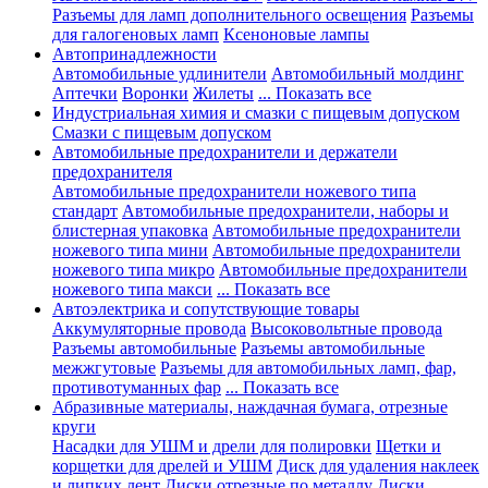
Разъемы для ламп дополнительного освещения
Разъемы
для галогеновых ламп
Ксеноновые лампы
Автопринадлежности
Автомобильные удлинители
Автомобильный молдинг
Аптечки
Воронки
Жилеты
... Показать все
Индустриальная химия и смазки с пищевым допуском
Смазки с пищевым допуском
Автомобильные предохранители и держатели
предохранителя
Автомобильные предохранители ножевого типа
стандарт
Автомобильные предохранители, наборы и
блистерная упаковка
Автомобильные предохранители
ножевого типа мини
Автомобильные предохранители
ножевого типа микро
Автомобильные предохранители
ножевого типа макси
... Показать все
Автоэлектрика и сопутствующие товары
Аккумуляторные провода
Высоковольтные провода
Разъемы автомобильные
Разъемы автомобильные
межжгутовые
Разъемы для автомобильных ламп, фар,
противотуманных фар
... Показать все
Абразивные материалы, наждачная бумага, отрезные
круги
Насадки для УШМ и дрели для полировки
Щетки и
корщетки для дрелей и УШМ
Диск для удаления наклеек
и липких лент
Диски отрезные по металлу
Диски