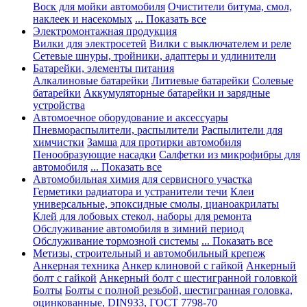
Воск для мойки автомобиля
Очистители битума, смол,
наклеек и насекомых
... Показать все
Электромонтажная продукция
Вилки для электросетей
Вилки с выключателем и реле
Сетевые шнуры, тройники, адаптеры и удлинители
Батарейки, элементы питания
Алкалиновые батарейки
Литиевые батарейки
Солевые
батарейки
Аккумуляторные батарейки и зарядные
устройства
Автомоечное оборудование и аксессуары
Пневмораспылители, распылители
Распылители для
химчистки
Замша для протирки автомобиля
Пенообразующие насадки
Салфетки из микрофибры для
автомобиля
... Показать все
Автомобильная химия для сервисного участка
Герметики радиатора и устранители течи
Клеи
универсальные, эпоксидные смолы, цианоакрилаты
Клей для лобовых стекол, наборы для ремонта
Обслуживание автомобиля в зимний период
Обслуживание тормозной системы
... Показать все
Метизы, строительный и автомобильный крепеж
Анкерная техника
Анкер клиновой с гайкой
Анкерный
болт с гайкой
Анкерный болт с шестигранной головкой
Болты
Болты с полной резьбой, шестигранная головка,
оцинкованные, DIN933, ГОСТ 7798-70