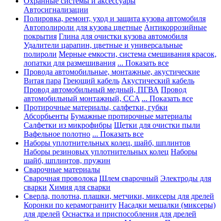
Охранные системы и аксессуары
Автосигнализации
Полировка, ремонт, уход и защита кузова автомобиля
Автополироли для кузова цветные
Антикоррозийные
покрытия
Глина для очистки кузова автомобиля
Удалители царапин, цветные и универсальные
полироли
Мерные емкости, система смешивания красок,
лопатки для размешивания
... Показать все
Провода автомобильные, монтажные, акустические
Витая пара
Греющий кабель
Акустический кабель
Провод автомобильный медный, ПГВА
Провод
автомобильный монтажный, CCA
... Показать все
Протирочные материалы, салфетки, губки
Абсорбьенты
Бумажные протирочные материалы
Салфетки из микрофибры
Щетки для очистки пыли
Вафельное полотно
... Показать все
Наборы уплотнительных колец, шайб, шплинтов
Наборы резиновых уплотнительных колец
Наборы
шайб, шплинтов, пружин
Сварочные материалы
Сварочная проволока
Шлем сварочный
Электроды для
сварки
Химия для сварки
Сверла, полотна, плашки, метчики, миксеры для дрелей
Коронки по керамограниту
Насадки мешалки (миксеры)
для дрелей
Оснастка и приспособления для дрелей