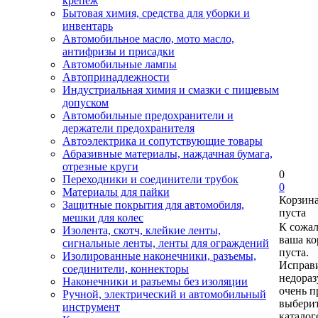
крепеж
Бытовая химия, средства для уборки и
инвентарь
Автомобильное масло, мото масло,
антифризы и присадки
Автомобильные лампы
Автопринадлежности
Индустриальная химия и смазки с пищевым
допуском
Автомобильные предохранители и
держатели предохранителя
Автоэлектрика и сопутствующие товары
Абразивные материалы, наждачная бумага,
отрезные круги
0
Переходники и соединители трубок
0
Материалы для пайки
Корзин
Защитные покрытия для автомобиля,
пуста
мешки для колес
К сожа
Изолента, скотч, клейкие ленты,
ваша ко
сигнальные ленты, ленты для ограждений
пуста.
Изолированные наконечники, разъемы,
Исправи
соединители, коннекторы
недора
Наконечники и разъемы без изоляции
очень п
Ручной, электрический и автомобильный
выберит
инструмент
каталог