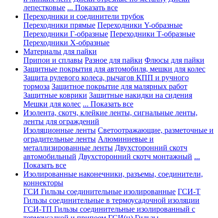
лепестковые
... Показать все
Переходники и соединители трубок
Переходники прямые
Переходники Y-образные
Переходники Г-образные
Переходники Т-образные
Переходники Х-образные
Материалы для пайки
Припои и сплавы
Разное для пайки
Флюсы для пайки
Защитные покрытия для автомобиля, мешки для колес
Защита рулевого колеса, рычагов КПП и ручного
тормоза
Защитное покрытие для малярных работ
Защитные коврики
Защитные накидки на сидения
Мешки для колес
... Показать все
Изолента, скотч, клейкие ленты, сигнальные ленты,
ленты для ограждений
Изоляционные ленты
Светоотражающие, разметочные и
оградительные ленты
Алюминиевые и
металлизированные ленты
Двухсторонний скотч
автомобильный
Двухсторонний скотч монтажный
...
Показать все
Изолированные наконечники, разъемы, соединители,
коннекторы
ГСИ Гильзы соединительные изолированные
ГСИ-Т
Гильзы соединительные в термоусадочной изоляции
ГСИ-ТП Гильзы соединительные изолированный с
термоусадкой и припоем
ГСИ(н) Гильзы