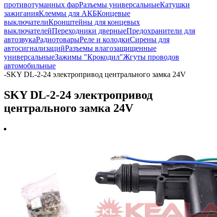
противотуманных фар
Разъемы универсальные
Катушки
зажигания
Клеммы для АКБ
Концевые
выключатели
Кронштейны для концевых
выключателей
Переходники дверные
Предохранители для
автозвука
Радиотовары
Реле и колодки
Сирены для
автосигнализаций
Разъемы влагозащищенные
универсальные
Зажимы "Крокодил"
Жгуты проводов
автомобильные
-
SKY DL-2-24 электропривод центрального замка 24V
SKY DL-2-24 электропривод
центрального замка 24V