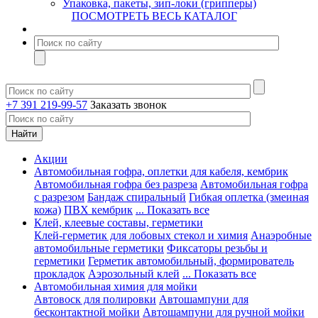
Упаковка, пакеты, зип-локи (грипперы)
ПОСМОТРЕТЬ ВЕСЬ КАТАЛОГ
+7 391 219-99-57
Заказать звонок
Акции
Автомобильная гофра, оплетки для кабеля, кембрик
Автомобильная гофра без разреза
Автомобильная гофра
с разрезом
Бандаж спиральный
Гибкая оплетка (змеиная
кожа)
ПВХ кембрик
... Показать все
Клей, клеевые составы, герметики
Клей-герметик для лобовых стекол и химия
Анаэробные
автомобильные герметики
Фиксаторы резьбы и
герметики
Герметик автомобильный, формирователь
прокладок
Аэрозольный клей
... Показать все
Автомобильная химия для мойки
Автовоск для полировки
Автошампуни для
бесконтактной мойки
Автошампуни для ручной мойки