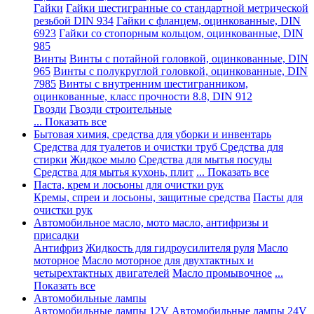
Гайки
Гайки шестигранные со стандартной метрической
резьбой DIN 934
Гайки с фланцем, оцинкованные, DIN
6923
Гайки со стопорным кольцом, оцинкованные, DIN
985
Винты
Винты с потайной головкой, оцинкованные, DIN
965
Винты с полукруглой головкой, оцинкованные, DIN
7985
Винты с внутренним шестигранником,
оцинкованные, класс прочности 8.8, DIN 912
Гвозди
Гвозди строительные
... Показать все
Бытовая химия, средства для уборки и инвентарь
Средства для туалетов и очистки труб
Средства для
стирки
Жидкое мыло
Средства для мытья посуды
Средства для мытья кухонь, плит
... Показать все
Паста, крем и лосьоны для очистки рук
Кремы, спреи и лосьоны, защитные средства
Пасты для
очистки рук
Автомобильное масло, мото масло, антифризы и
присадки
Антифриз
Жидкость для гидроусилителя руля
Масло
моторное
Масло моторное для двухтактных и
четырехтактных двигателей
Масло промывочное
...
Показать все
Автомобильные лампы
Автомобильные лампы 12V
Автомобильные лампы 24V