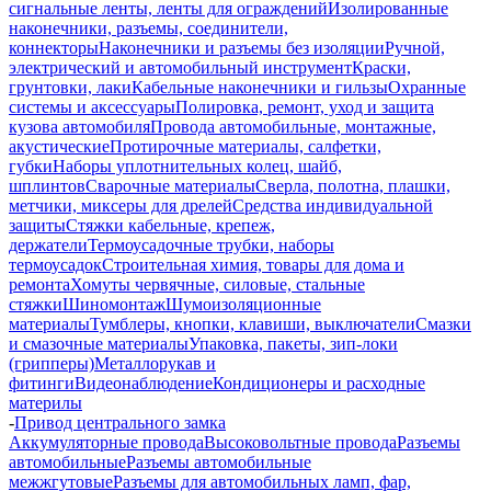
сигнальные ленты, ленты для ограждений
Изолированные
наконечники, разъемы, соединители,
коннекторы
Наконечники и разъемы без изоляции
Ручной,
электрический и автомобильный инструмент
Краски,
грунтовки, лаки
Кабельные наконечники и гильзы
Охранные
системы и аксессуары
Полировка, ремонт, уход и защита
кузова автомобиля
Провода автомобильные, монтажные,
акустические
Протирочные материалы, салфетки,
губки
Наборы уплотнительных колец, шайб,
шплинтов
Сварочные материалы
Сверла, полотна, плашки,
метчики, миксеры для дрелей
Средства индивидуальной
защиты
Стяжки кабельные, крепеж,
держатели
Термоусадочные трубки, наборы
термоусадок
Строительная химия, товары для дома и
ремонта
Хомуты червячные, силовые, стальные
стяжки
Шиномонтаж
Шумоизоляционные
материалы
Тумблеры, кнопки, клавиши, выключатели
Смазки
и смазочные материалы
Упаковка, пакеты, зип-локи
(грипперы)
Металлорукав и
фитинги
Видеонаблюдение
Кондиционеры и расходные
материлы
-
Привод центрального замка
Аккумуляторные провода
Высоковольтные провода
Разъемы
автомобильные
Разъемы автомобильные
межжгутовые
Разъемы для автомобильных ламп, фар,