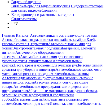
Видеонаблюдение
Видеокамеры для видеонаблюдения
Видеорегистраторы
для камер видеонаблюдения
Кондиционеры и расходные материлы
Сплит-системы
Еще
Главная
-
Каталог
-
Автоэлектрика и сопутствующие товары
Автомобильная гофра, оплетки для кабеля, кембрик
Клей,
клеевые составы, герметики
Автомобильная химия для
мойки
Электромонтажная продукция
Батарейки, элементы
питания
Автомоечное оборудование и
аксессуары
Автомобильная химия для сервисного
участка
Метизы, строительный и автомобильный
крепеж
Паста, крем и лосьоны для очистки рук
Бытовая химия,
средства для уборки и инвентарь
Автомобильное масло, мото
масло, антифризы и присадки
Автомобильные лампы
Автопринадлежности
Индустриальная химия и смазки с
пищевым допуском
Автоэлектрика и сопутствующие
товары
Автомобильные предохранители и держатели
предохранителя
Абразивные материалы, наждачная бумага,
отрезные круги
Переходники и соединители
трубок
Материалы для пайки
Защитные покрытия для
автомобиля, мешки для колес
Изолента, скотч, клейкие ленты,