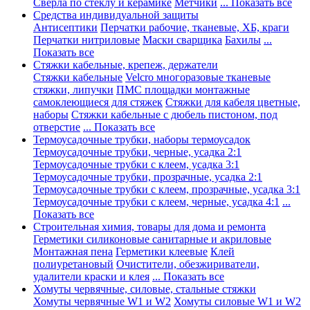
Сверла по стеклу и керамике
Метчики
... Показать все
Средства индивидуальной защиты
Антисептики
Перчатки рабочие, тканевые, ХБ, краги
Перчатки нитриловые
Маски сварщика
Бахилы
...
Показать все
Стяжки кабельные, крепеж, держатели
Стяжки кабельные
Velcro многоразовые тканевые
стяжки, липучки
ПМС площадки монтажные
самоклеющиеся для стяжек
Стяжки для кабеля цветные,
наборы
Стяжки кабельные с дюбель пистоном, под
отверстие
... Показать все
Термоусадочные трубки, наборы термоусадок
Термоусадочные трубки, черные, усадка 2:1
Термоусадочные трубки с клеем, усадка 3:1
Термоусадочные трубки, прозрачные, усадка 2:1
Термоусадочные трубки с клеем, прозрачные, усадка 3:1
Термоусадочные трубки с клеем, черные, усадка 4:1
...
Показать все
Строительная химия, товары для дома и ремонта
Герметики силиконовые санитарные и акриловые
Монтажная пена
Герметики клеевые
Клей
полиуретановый
Очистители, обезжириватели,
удалители краски и клея
... Показать все
Хомуты червячные, силовые, стальные стяжки
Хомуты червячные W1 и W2
Хомуты силовые W1 и W2