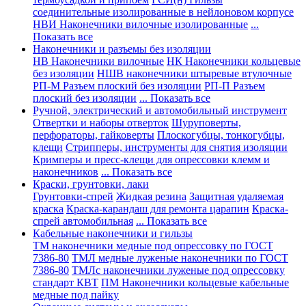
соединительные изолированные в нейлоновом корпусе
НВИ Наконечники вилочные изолированные
...
Показать все
Наконечники и разъемы без изоляции
НВ Наконечники вилочные
НК Наконечники кольцевые
без изоляции
НШВ наконечники штыревые втулочные
РП-М Разъем плоский без изоляции
РП-П Разъем
плоский без изоляции
... Показать все
Ручной, электрический и автомобильный инструмент
Отвертки и наборы отверток
Шуруповерты,
перфораторы, гайковерты
Плоскогубцы, тонкогубцы,
клещи
Стрипперы, инструменты для снятия изоляции
Кримперы и пресс-клещи для опрессовки клемм и
наконечников
... Показать все
Краски, грунтовки, лаки
Грунтовки-спрей
Жидкая резина
Защитная удаляемая
краска
Краска-карандаш для ремонта царапин
Краска-
спрей автомобильная
... Показать все
Кабельные наконечники и гильзы
ТМ наконечники медные под опрессовку по ГОСТ
7386-80
ТМЛ медные луженые наконечники по ГОСТ
7386-80
ТМЛс наконечники луженые под опрессовку
стандарт КВТ
ПМ Наконечники кольцевые кабельные
медные под пайку