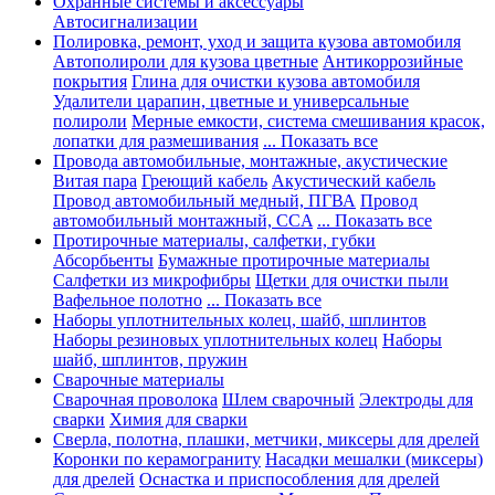
Охранные системы и аксессуары
Автосигнализации
Полировка, ремонт, уход и защита кузова автомобиля
Автополироли для кузова цветные
Антикоррозийные
покрытия
Глина для очистки кузова автомобиля
Удалители царапин, цветные и универсальные
полироли
Мерные емкости, система смешивания красок,
лопатки для размешивания
... Показать все
Провода автомобильные, монтажные, акустические
Витая пара
Греющий кабель
Акустический кабель
Провод автомобильный медный, ПГВА
Провод
автомобильный монтажный, CCA
... Показать все
Протирочные материалы, салфетки, губки
Абсорбьенты
Бумажные протирочные материалы
Салфетки из микрофибры
Щетки для очистки пыли
Вафельное полотно
... Показать все
Наборы уплотнительных колец, шайб, шплинтов
Наборы резиновых уплотнительных колец
Наборы
шайб, шплинтов, пружин
Сварочные материалы
Сварочная проволока
Шлем сварочный
Электроды для
сварки
Химия для сварки
Сверла, полотна, плашки, метчики, миксеры для дрелей
Коронки по керамограниту
Насадки мешалки (миксеры)
для дрелей
Оснастка и приспособления для дрелей