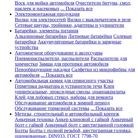
Воск для мойки автомобиля
Очистители битума, смол,
наклеек и насекомых
... Показать все
Электромонтажная продукция
Вилки для электросетей
Вилки с выключателем и реле
Сетевые шнуры, тройники, адаптеры и удлинители
Батарейки, элементы питания
Алкалиновые батарейки
Литиевые батарейки
Солевые
батарейки
Аккумуляторные батарейки и зарядные
устройства
Автомоечное оборудование и аксессуары
Пневмораспылители, распылители
Распылители для
химчистки
Замша для протирки автомобиля
Пенообразующие насадки
Салфетки из микрофибры для
автомобиля
... Показать все
Автомобильная химия для сервисного участка
Герметики радиатора и устранители течи
Клеи
универсальные, эпоксидные смолы, цианоакрилаты
Клей для лобовых стекол, наборы для ремонта
Обслуживание автомобиля в зимний период
Обслуживание тормозной системы
... Показать все
Метизы, строительный и автомобильный крепеж
Анкерная техника
Анкер клиновой с гайкой
Анкерный
болт с гайкой
Анкерный болт с шестигранной головкой
Болты
Болты с полной резьбой, шестигранная головка,
оцинкованные, DIN933, ГОСТ 7798-70