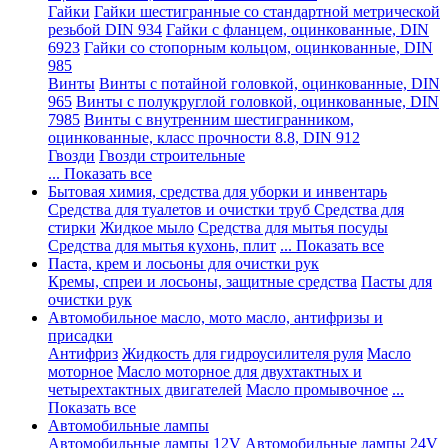
Гайки
Гайки шестигранные со стандартной метрической
резьбой DIN 934
Гайки с фланцем, оцинкованные, DIN
6923
Гайки со стопорным кольцом, оцинкованные, DIN
985
Винты
Винты с потайной головкой, оцинкованные, DIN
965
Винты с полукруглой головкой, оцинкованные, DIN
7985
Винты с внутренним шестигранником,
оцинкованные, класс прочности 8.8, DIN 912
Гвозди
Гвозди строительные
... Показать все
Бытовая химия, средства для уборки и инвентарь
Средства для туалетов и очистки труб
Средства для
стирки
Жидкое мыло
Средства для мытья посуды
Средства для мытья кухонь, плит
... Показать все
Паста, крем и лосьоны для очистки рук
Кремы, спреи и лосьоны, защитные средства
Пасты для
очистки рук
Автомобильное масло, мото масло, антифризы и
присадки
Антифриз
Жидкость для гидроусилителя руля
Масло
моторное
Масло моторное для двухтактных и
четырехтактных двигателей
Масло промывочное
...
Показать все
Автомобильные лампы
Автомобильные лампы 12V
Автомобильные лампы 24V