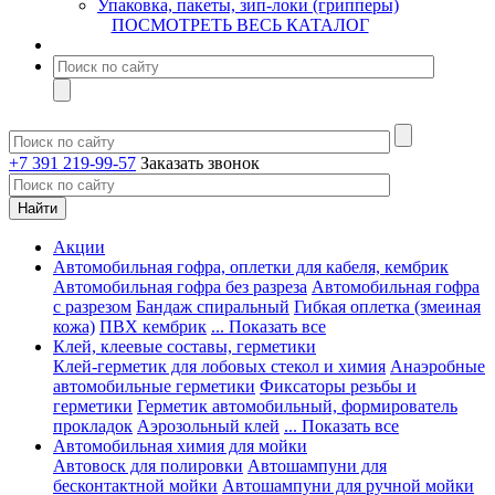
Упаковка, пакеты, зип-локи (грипперы)
ПОСМОТРЕТЬ ВЕСЬ КАТАЛОГ
+7 391 219-99-57
Заказать звонок
Акции
Автомобильная гофра, оплетки для кабеля, кембрик
Автомобильная гофра без разреза
Автомобильная гофра
с разрезом
Бандаж спиральный
Гибкая оплетка (змеиная
кожа)
ПВХ кембрик
... Показать все
Клей, клеевые составы, герметики
Клей-герметик для лобовых стекол и химия
Анаэробные
автомобильные герметики
Фиксаторы резьбы и
герметики
Герметик автомобильный, формирователь
прокладок
Аэрозольный клей
... Показать все
Автомобильная химия для мойки
Автовоск для полировки
Автошампуни для
бесконтактной мойки
Автошампуни для ручной мойки