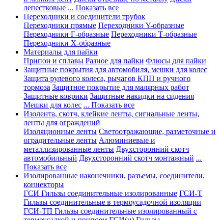
лепестковые
... Показать все
Переходники и соединители трубок
Переходники прямые
Переходники Y-образные
Переходники Г-образные
Переходники Т-образные
Переходники Х-образные
Материалы для пайки
Припои и сплавы
Разное для пайки
Флюсы для пайки
Защитные покрытия для автомобиля, мешки для колес
Защита рулевого колеса, рычагов КПП и ручного
тормоза
Защитное покрытие для малярных работ
Защитные коврики
Защитные накидки на сидения
Мешки для колес
... Показать все
Изолента, скотч, клейкие ленты, сигнальные ленты,
ленты для ограждений
Изоляционные ленты
Светоотражающие, разметочные и
оградительные ленты
Алюминиевые и
металлизированные ленты
Двухсторонний скотч
автомобильный
Двухсторонний скотч монтажный
...
Показать все
Изолированные наконечники, разъемы, соединители,
коннекторы
ГСИ Гильзы соединительные изолированные
ГСИ-Т
Гильзы соединительные в термоусадочной изоляции
ГСИ-ТП Гильзы соединительные изолированный с
термоусадкой и припоем
ГСИ(н) Гильзы