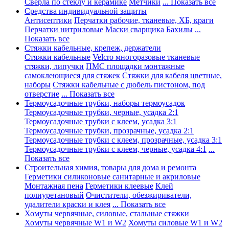
Сверла по стеклу и керамике
Метчики
... Показать все
Средства индивидуальной защиты
Антисептики
Перчатки рабочие, тканевые, ХБ, краги
Перчатки нитриловые
Маски сварщика
Бахилы
...
Показать все
Стяжки кабельные, крепеж, держатели
Стяжки кабельные
Velcro многоразовые тканевые
стяжки, липучки
ПМС площадки монтажные
самоклеющиеся для стяжек
Стяжки для кабеля цветные,
наборы
Стяжки кабельные с дюбель пистоном, под
отверстие
... Показать все
Термоусадочные трубки, наборы термоусадок
Термоусадочные трубки, черные, усадка 2:1
Термоусадочные трубки с клеем, усадка 3:1
Термоусадочные трубки, прозрачные, усадка 2:1
Термоусадочные трубки с клеем, прозрачные, усадка 3:1
Термоусадочные трубки с клеем, черные, усадка 4:1
...
Показать все
Строительная химия, товары для дома и ремонта
Герметики силиконовые санитарные и акриловые
Монтажная пена
Герметики клеевые
Клей
полиуретановый
Очистители, обезжириватели,
удалители краски и клея
... Показать все
Хомуты червячные, силовые, стальные стяжки
Хомуты червячные W1 и W2
Хомуты силовые W1 и W2