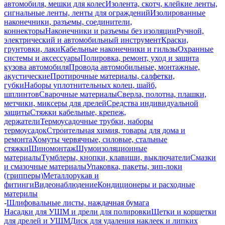
автомобиля, мешки для колес
Изолента, скотч, клейкие ленты,
сигнальные ленты, ленты для ограждений
Изолированные
наконечники, разъемы, соединители,
коннекторы
Наконечники и разъемы без изоляции
Ручной,
электрический и автомобильный инструмент
Краски,
грунтовки, лаки
Кабельные наконечники и гильзы
Охранные
системы и аксессуары
Полировка, ремонт, уход и защита
кузова автомобиля
Провода автомобильные, монтажные,
акустические
Протирочные материалы, салфетки,
губки
Наборы уплотнительных колец, шайб,
шплинтов
Сварочные материалы
Сверла, полотна, плашки,
метчики, миксеры для дрелей
Средства индивидуальной
защиты
Стяжки кабельные, крепеж,
держатели
Термоусадочные трубки, наборы
термоусадок
Строительная химия, товары для дома и
ремонта
Хомуты червячные, силовые, стальные
стяжки
Шиномонтаж
Шумоизоляционные
материалы
Тумблеры, кнопки, клавиши, выключатели
Смазки
и смазочные материалы
Упаковка, пакеты, зип-локи
(грипперы)
Металлорукав и
фитинги
Видеонаблюдение
Кондиционеры и расходные
материлы
-
Шлифовальные листы, наждачная бумага
Насадки для УШМ и дрели для полировки
Щетки и корщетки
для дрелей и УШМ
Диск для удаления наклеек и липких