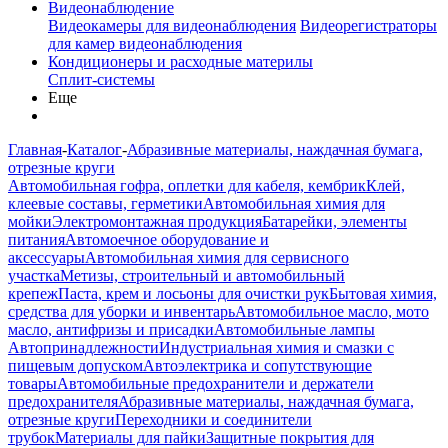
Видеонаблюдение
Видеокамеры для видеонаблюдения
Видеорегистраторы
для камер видеонаблюдения
Кондиционеры и расходные материлы
Сплит-системы
Еще
Главная
-
Каталог
-
Абразивные материалы, наждачная бумага,
отрезные круги
Автомобильная гофра, оплетки для кабеля, кембрик
Клей,
клеевые составы, герметики
Автомобильная химия для
мойки
Электромонтажная продукция
Батарейки, элементы
питания
Автомоечное оборудование и
аксессуары
Автомобильная химия для сервисного
участка
Метизы, строительный и автомобильный
крепеж
Паста, крем и лосьоны для очистки рук
Бытовая химия,
средства для уборки и инвентарь
Автомобильное масло, мото
масло, антифризы и присадки
Автомобильные лампы
Автопринадлежности
Индустриальная химия и смазки с
пищевым допуском
Автоэлектрика и сопутствующие
товары
Автомобильные предохранители и держатели
предохранителя
Абразивные материалы, наждачная бумага,
отрезные круги
Переходники и соединители
трубок
Материалы для пайки
Защитные покрытия для