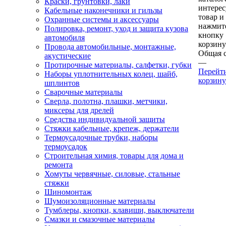
Краски, грунтовки, лаки
интере
Кабельные наконечники и гильзы
товар и
Охранные системы и аксессуары
нажмит
Полировка, ремонт, уход и защита кузова
кнопку
автомобиля
корзину
Провода автомобильные, монтажные,
Общая 
акустические
—
Протирочные материалы, салфетки, губки
Перейт
Наборы уплотнительных колец, шайб,
корзину
шплинтов
Сварочные материалы
Сверла, полотна, плашки, метчики,
миксеры для дрелей
Средства индивидуальной защиты
Стяжки кабельные, крепеж, держатели
Термоусадочные трубки, наборы
термоусадок
Строительная химия, товары для дома и
ремонта
Хомуты червячные, силовые, стальные
стяжки
Шиномонтаж
Шумоизоляционные материалы
Тумблеры, кнопки, клавиши, выключатели
Смазки и смазочные материалы