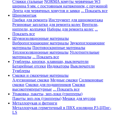
Стяжки стальные
NORMA хомуты червячные W3
ширина 9 мм. с постоянным натяжением, с пружиной
Лента для червячных хомутов и замки
... Показать все
Шиномонтаж
Грибки для ремонта
Инструмент для шиномонтажа
Резиновые заплатки для ремонта колес
Вентили,
ниппели, колпачки
Наборы для ремонта колес
...
Показать все
Шумоизоляционные материалы
Вибропоглощающие материалы
Звукопоглощающие
материалы
Противоскрипные материалы
Теплоизоляционные материалы
Уплотнительные
материалы
... Показать все
Тумблеры, кнопки, клавиши, выключатели
Батарейные отсеки
Индикаторы
Выключатели
Тумблеры
Смазки и смазочные материалы
Адгезионные смазки
Медные смазки
Силиконовые
смазки
Смазки для подшипников
Смазки
высокотемпературные
... Показать все
Упаковка, пакеты, зип-локи (грипперы)
Пакеты зип-лок (грипперы)
Мешки для мусора
Металлорукав и фитинги
Металлорукав герметичный в ПВХ изоляции Р3-ЦПнг-
LS