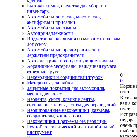
крепеж
Бытовая химия, средства для уборки и
инвентарь
Автомобильное масло, мото масло,
антифризы и присадки
Автомобильные лампы
Автопринадлежности
Индустриальная химия и смазки с пищевым
допуском
Автомобильные предохранители и
держатели предохранителя
Автоэлектрика и сопутствующие товары
Абразивные материалы, наждачная бумага,
отрезные круги
0
Переходники и соединители трубок
0
Материалы для пайки
Корзин
Защитные покрытия для автомобиля,
пуста
мешки для колес
К сожа
Изолента, скотч, клейкие ленты,
ваша ко
сигнальные ленты, ленты для ограждений
пуста.
Изолированные наконечники, разъемы,
Исправи
соединители, коннекторы
недора
Наконечники и разъемы без изоляции
очень п
Ручной, электрический и автомобильный
выберит
инструмент
каталог