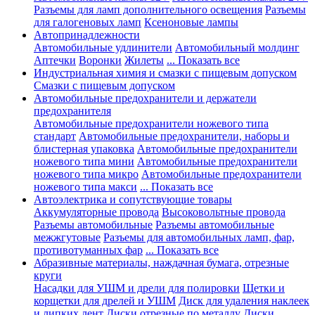
Разъемы для ламп дополнительного освещения
Разъемы
для галогеновых ламп
Ксеноновые лампы
Автопринадлежности
Автомобильные удлинители
Автомобильный молдинг
Аптечки
Воронки
Жилеты
... Показать все
Индустриальная химия и смазки с пищевым допуском
Смазки с пищевым допуском
Автомобильные предохранители и держатели
предохранителя
Автомобильные предохранители ножевого типа
стандарт
Автомобильные предохранители, наборы и
блистерная упаковка
Автомобильные предохранители
ножевого типа мини
Автомобильные предохранители
ножевого типа микро
Автомобильные предохранители
ножевого типа макси
... Показать все
Автоэлектрика и сопутствующие товары
Аккумуляторные провода
Высоковольтные провода
Разъемы автомобильные
Разъемы автомобильные
межжгутовые
Разъемы для автомобильных ламп, фар,
противотуманных фар
... Показать все
Абразивные материалы, наждачная бумага, отрезные
круги
Насадки для УШМ и дрели для полировки
Щетки и
корщетки для дрелей и УШМ
Диск для удаления наклеек
и липких лент
Диски отрезные по металлу
Диски