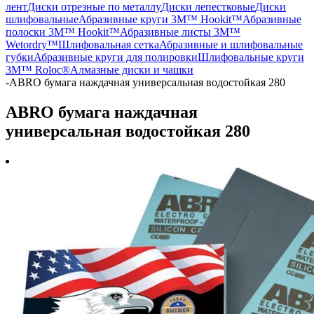
лент
Диски отрезные по металлу
Диски лепестковые
Диски
шлифовальные
Абразивные круги 3M™ Hookit™
Абразивные
полоски 3M™ Hookit™
Абразивные листы 3M™
Wetordry™
Шлифовальная сетка
Абразивные и шлифовальные
губки
Абразивные круги для полировки
Шлифовальные круги
3M™ Roloc®
Алмазные диски и чашки
-
ABRO бумага наждачная универсальная водостойкая 280
ABRO бумага наждачная
универсальная водостойкая 280