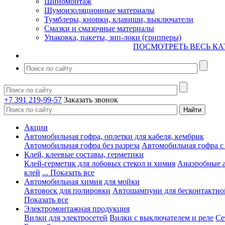
Шиномонтаж
Шумоизоляционные материалы
Тумблеры, кнопки, клавиши, выключатели
Смазки и смазочные материалы
Упаковка, пакеты, зип-локи (грипперы)
ПОСМОТРЕТЬ ВЕСЬ КА
+7 391 219-99-57
Заказать звонок
Акции
Автомобильная гофра, оплетки для кабеля, кембрик
Автомобильная гофра без разреза
Автомобильная гофра с
Клей, клеевые составы, герметики
Клей-герметик для лобовых стекол и химия
Анаэробные 
клей
... Показать все
Автомобильная химия для мойки
Автовоск для полировки
Автошампуни для бесконтактно
Показать все
Электромонтажная продукция
Вилки для электросетей
Вилки с выключателем и реле
Се