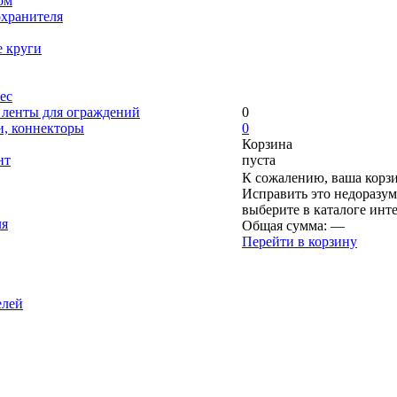
ом
охранителя
е круги
ес
, ленты для ограждений
0
и, коннекторы
0
Корзина
нт
пуста
К сожалению, ваша корзи
Исправить это недоразум
выберите в каталоге инт
ля
Общая сумма:
—
Перейти в корзину
елей