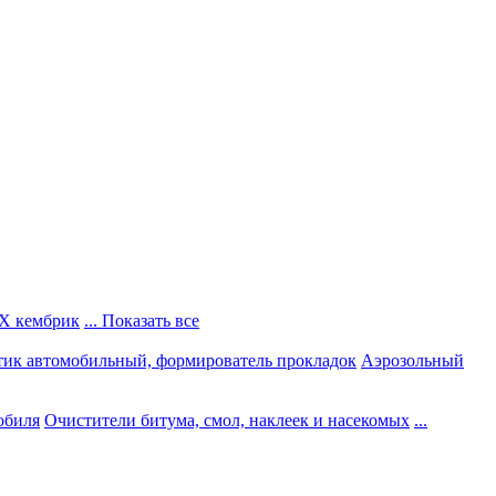
Х кембрик
... Показать все
тик автомобильный, формирователь прокладок
Аэрозольный
обиля
Очистители битума, смол, наклеек и насекомых
...