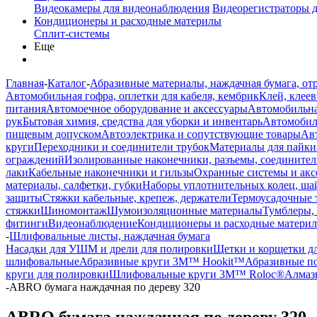
Видеокамеры для видеонаблюдения
Видеорегистраторы 
Кондиционеры и расходные материлы
Сплит-системы
Еще
Главная
-
Каталог
-
Абразивные материалы, наждачная бумага, от
Автомобильная гофра, оплетки для кабеля, кембрик
Клей, клеев
питания
Автомоечное оборудование и аксессуары
Автомобильна
рук
Бытовая химия, средства для уборки и инвентарь
Автомобиль
пищевым допуском
Автоэлектрика и сопутствующие товары
Ав
круги
Переходники и соединители трубок
Материалы для пайки
ограждений
Изолированные наконечники, разъемы, соединител
лаки
Кабельные наконечники и гильзы
Охранные системы и акс
материалы, салфетки, губки
Наборы уплотнительных колец, ша
защиты
Стяжки кабельные, крепеж, держатели
Термоусадочные 
стяжки
Шиномонтаж
Шумоизоляционные материалы
Тумблеры,
фитинги
Видеонаблюдение
Кондиционеры и расходные матери
-
Шлифовальные листы, наждачная бумага
Насадки для УШМ и дрели для полировки
Щетки и корщетки д
шлифовальные
Абразивные круги 3M™ Hookit™
Абразивные п
круги для полировки
Шлифовальные круги 3M™ Roloc®
Алмаз
-
ABRO бумага наждачная по дереву 320
ABRO бумага наждачная по дереву 320