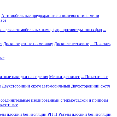
а
Автомобильные предохранители ножевого типа мини
 все
мы для автомобильных ламп, фар, противотуманных фар
...
нт
Диски отрезные по металлу
Диски лепестковые
... Показать
ные
итные накидки на сидения
Мешки для колес
... Показать все
ы
Двухсторонний скотч автомобильный
Двухсторонний скотч
соединительные изолированный с термоусадкой и припоем
оказать все
ъем плоский без изоляции
РП-П Разъем плоский без изоляции