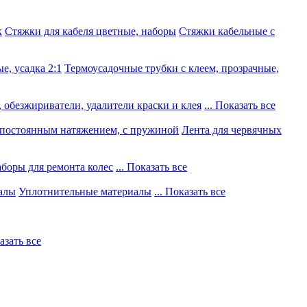
к
Стяжки для кабеля цветные, наборы
Стяжки кабельные с
е, усадка 2:1
Термоусадочные трубки с клеем, прозрачные,
 обезжириватели, удалители краски и клея
... Показать все
постоянным натяжением, с пружиной
Лента для червячных
боры для ремонта колес
... Показать все
алы
Уплотнительные материалы
... Показать все
казать все