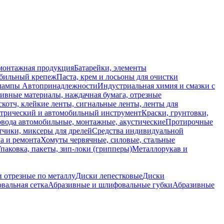
монтажная продукция
Батарейки, элементы
обильный крепеж
Паста, крем и лосьоны для очистки
 лампы
Автопринадлежности
Индустриальная химия и смазки с
ивные материалы, наждачная бумага, отрезные
скотч, клейкие ленты, сигнальные ленты, ленты для
ктрический и автомобильный инструмент
Краски, грунтовки,
вода автомобильные, монтажные, акустические
Протирочные
тчики, миксеры для дрелей
Средства индивидуальной
а и ремонта
Хомуты червячные, силовые, стальные
паковка, пакеты, зип-локи (грипперы)
Металлорукав и
 отрезные по металлу
Диски лепестковые
Диски
альная сетка
Абразивные и шлифовальные губки
Абразивные