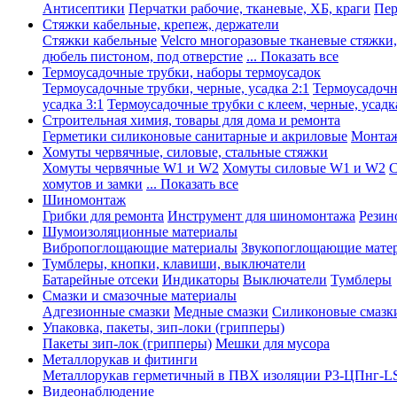
Антисептики
Перчатки рабочие, тканевые, ХБ, краги
Пер
Стяжки кабельные, крепеж, держатели
Стяжки кабельные
Velcro многоразовые тканевые стяжки
дюбель пистоном, под отверстие
... Показать все
Термоусадочные трубки, наборы термоусадок
Термоусадочные трубки, черные, усадка 2:1
Термоусадочны
усадка 3:1
Термоусадочные трубки с клеем, черные, усадка
Строительная химия, товары для дома и ремонта
Герметики силиконовые санитарные и акриловые
Монтаж
Хомуты червячные, силовые, стальные стяжки
Хомуты червячные W1 и W2
Хомуты силовые W1 и W2
С
хомутов и замки
... Показать все
Шиномонтаж
Грибки для ремонта
Инструмент для шиномонтажа
Резин
Шумоизоляционные материалы
Вибропоглощающие материалы
Звукопоглощающие мате
Тумблеры, кнопки, клавиши, выключатели
Батарейные отсеки
Индикаторы
Выключатели
Тумблеры
Смазки и смазочные материалы
Адгезионные смазки
Медные смазки
Силиконовые смазк
Упаковка, пакеты, зип-локи (грипперы)
Пакеты зип-лок (грипперы)
Мешки для мусора
Металлорукав и фитинги
Металлорукав герметичный в ПВХ изоляции Р3-ЦПнг-L
Видеонаблюдение