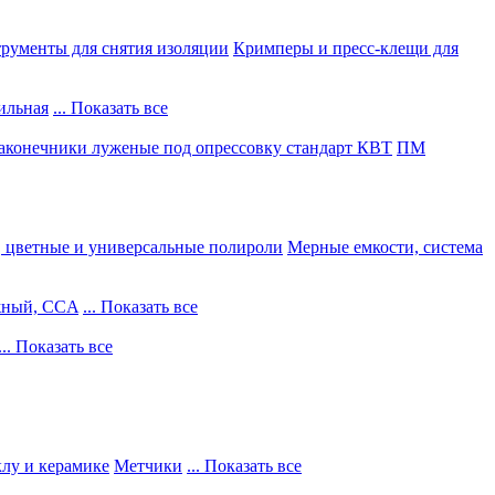
рументы для снятия изоляции
Кримперы и пресс-клещи для
ильная
... Показать все
конечники луженые под опрессовку стандарт КВТ
ПМ
, цветные и универсальные полироли
Мерные емкости, система
жный, CCA
... Показать все
... Показать все
клу и керамике
Метчики
... Показать все