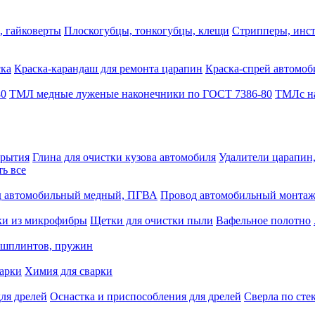
, гайковерты
Плоскогубцы, тонкогубцы, клещи
Стрипперы, инст
ска
Краска-карандаш для ремонта царапин
Краска-спрей автомоб
80
ТМЛ медные луженые наконечники по ГОСТ 7386-80
ТМЛс на
крытия
Глина для очистки кузова автомобиля
Удалители царапин
ть все
 автомобильный медный, ПГВА
Провод автомобильный монта
ки из микрофибры
Щетки для очистки пыли
Вафельное полотно
 шплинтов, пружин
варки
Химия для сварки
ля дрелей
Оснастка и приспособления для дрелей
Сверла по сте