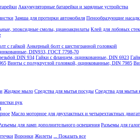
тарейки
Аккумуляторные батарейки и зарядные устройства
чистки
Замша для протирки автомобиля
Пенообразующие насадк
ьные, эпоксидные смолы, цианоакрилаты
Клей для лобовых стек
е
лт с гайкой
Анкерный болт с шестигранной головкой
оцинкованные, DIN933, ГОСТ 7798-70
резьбой DIN 934
Гайки с фланцем, оцинкованные, DIN 6923
Гайк
965
Винты с полукруглой головкой, оцинкованные, DIN 7985
Ви
ки
Жидкое мыло
Средства для мытья посуды
Средства для мытья 
чистки рук
и
рное
Масло моторное для двухтактных и четырехтактных двига
Разъемы для ламп дополнительного освещения
Разъемы для гало
течки
Воронки
Жилеты
... Показать все