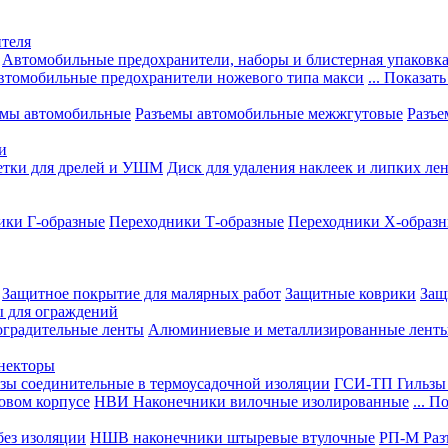
теля
Автомобильные предохранители, наборы и блистерная упаковк
втомобильные предохранители ножевого типа макси
... Показать
емы автомобильные
Разъемы автомобильные межжгутовые
Разъе
и
етки для дрелей и УШМ
Диск для удаления наклеек и липких ле
ики Г-образные
Переходники Т-образные
Переходники Х-образ
Защитное покрытие для малярных работ
Защитные коврики
Защ
ы для ограждений
оградительные ленты
Алюминиевые и металлизированные лент
ннекторы
зы соединительные в термоусадочной изоляции
ГСИ-ТП Гильзы 
овом корпусе
НВИ Наконечники вилочные изолированные
... П
ез изоляции
НШВ наконечники штыревые втулочные
РП-М Раз