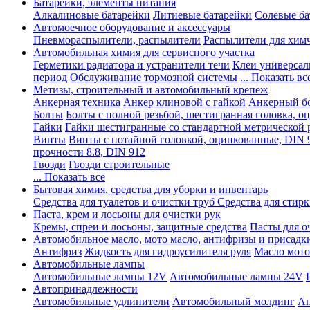
Батарейки, элементы питания
Алкалиновые батарейки
Литиевые батарейки
Солевые ба
Автомоечное оборудование и аксессуары
Пневмораспылители, распылители
Распылители для хим
Автомобильная химия для сервисного участка
Герметики радиатора и устранители течи
Клеи универсал
период
Обслуживание тормозной системы
... Показать вс
Метизы, строительный и автомобильный крепеж
Анкерная техника
Анкер клиновой с гайкой
Анкерный бо
Болты
Болты с полной резьбой, шестигранная головка, 
Гайки
Гайки шестигранные со стандартной метрической 
Винты
Винты с потайной головкой, оцинкованные, DIN 
прочности 8.8, DIN 912
Гвозди
Гвозди строительные
... Показать все
Бытовая химия, средства для уборки и инвентарь
Средства для туалетов и очистки труб
Средства для стир
Паста, крем и лосьоны для очистки рук
Кремы, спреи и лосьоны, защитные средства
Пасты для о
Автомобильное масло, мото масло, антифризы и присадк
Антифриз
Жидкость для гидроусилителя руля
Масло мото
Автомобильные лампы
Автомобильные лампы 12V
Автомобильные лампы 24V
Автопринадлежности
Автомобильные удлинители
Автомобильный молдинг
Ап