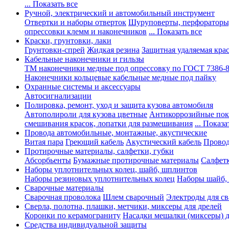
... Показать все
Ручной, электрический и автомобильный инструмент
Отвертки и наборы отверток
Шуруповерты, перфораторы
опрессовки клемм и наконечников
... Показать все
Краски, грунтовки, лаки
Грунтовки-спрей
Жидкая резина
Защитная удаляемая кра
Кабельные наконечники и гильзы
ТМ наконечники медные под опрессовку по ГОСТ 7386-
Наконечники кольцевые кабельные медные под пайку
Охранные системы и аксессуары
Автосигнализации
Полировка, ремонт, уход и защита кузова автомобиля
Автополироли для кузова цветные
Антикоррозийные по
смешивания красок, лопатки для размешивания
... Показа
Провода автомобильные, монтажные, акустические
Витая пара
Греющий кабель
Акустический кабель
Провод
Протирочные материалы, салфетки, губки
Абсорбьенты
Бумажные протирочные материалы
Салфет
Наборы уплотнительных колец, шайб, шплинтов
Наборы резиновых уплотнительных колец
Наборы шайб,
Сварочные материалы
Сварочная проволока
Шлем сварочный
Электроды для с
Сверла, полотна, плашки, метчики, миксеры для дрелей
Коронки по керамограниту
Насадки мешалки (миксеры) д
Средства индивидуальной защиты