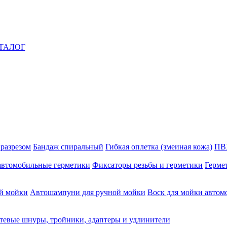
ТАЛОГ
 разрезом
Бандаж спиральный
Гибкая оплетка (змеиная кожа)
ПВ
автомобильные герметики
Фиксаторы резьбы и герметики
Герме
й мойки
Автошампуни для ручной мойки
Воск для мойки автом
тевые шнуры, тройники, адаптеры и удлинители