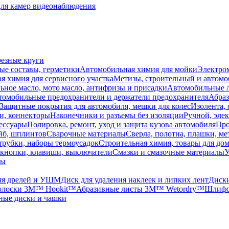
для камер видеонаблюдения
резные круги
ые составы, герметики
Автомобильная химия для мойки
Электро
я химия для сервисного участка
Метизы, строительный и автом
ное масло, мото масло, антифризы и присадки
Автомобильные
томобильные предохранители и держатели предохранителя
Абраз
Защитные покрытия для автомобиля, мешки для колес
Изолента, 
и, коннекторы
Наконечники и разъемы без изоляции
Ручной, эле
ессуары
Полировка, ремонт, уход и защита кузова автомобиля
Про
йб, шплинтов
Сварочные материалы
Сверла, полотна, плашки, ме
трубки, наборы термоусадок
Строительная химия, товары для дом
 кнопки, клавиши, выключатели
Смазки и смазочные материалы
У
лы
ля дрелей и УШМ
Диск для удаления наклеек и липких лент
Диски
олоски 3M™ Hookit™
Абразивные листы 3M™ Wetordry™
Шлифов
ные диски и чашки