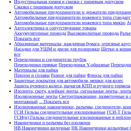
Индустриальная химия и смазки с пищевым допуском
Смазки с пищевым допуском
Автомобильные предохранители и держатели предохрани
Автомобильные предохранители ножевого типа стандарт
Автомобильные предохранители ножевого типа микро
А
Автоэлектрика и сопутствующие товары
Аккумуляторные провода
Высоковольтные провода
Разъ
Показать все
Абразивные материалы, наждачная бумага, отрезные круг
Насадки для УШМ и дрели для полировки
Щетки и корщ
все
Переходники и соединители трубок
Переходники прямые
Переходники Y-образные
Переходн
Материалы для пайки
Припои и сплавы
Разное для пайки
Флюсы для пайки
Защитные покрытия для автомобиля, мешки для колес
Защита рулевого колеса, рычагов КПП и ручного тормоза
Изолента, скотч, клейкие ленты, сигнальные ленты, лент
Изоляционные ленты
Светоотражающие, разметочные и 
монтажный
... Показать все
Изолированные наконечники, разъемы, соединители, ко
ГСИ Гильзы соединительные изолированные
ГСИ-Т Гиль
ГСИ(н) Гильзы соединительные изолированные в нейлон
Наконечники и разъемы без изоляции
НВ Наконечники вилочные
НК Наконечники кольцевые б