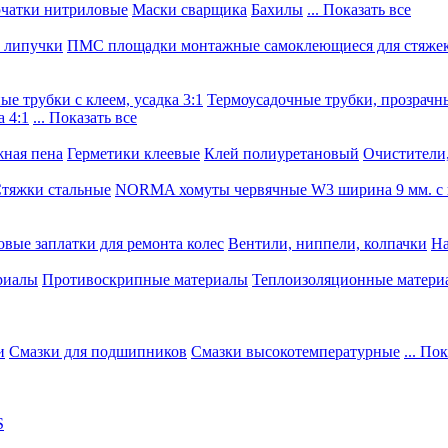
чатки нитриловые
Маски сварщика
Бахилы
... Показать все
, липучки
ПМС площадки монтажные самоклеющиеся для стяже
е трубки с клеем, усадка 3:1
Термоусадочные трубки, прозрачны
 4:1
... Показать все
ная пена
Герметики клеевые
Клей полиуретановый
Очистители,
тяжки стальные
NORMA хомуты червячные W3 ширина 9 мм. с 
овые заплатки для ремонта колес
Вентили, ниппели, колпачки
На
риалы
Противоскрипные материалы
Теплоизоляционные матери
и
Смазки для подшипников
Смазки высокотемпературные
... По
S