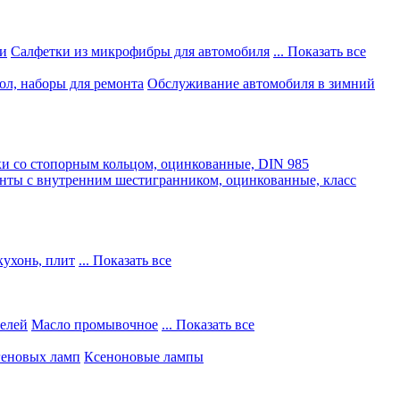
и
Салфетки из микрофибры для автомобиля
... Показать все
ол, наборы для ремонта
Обслуживание автомобиля в зимний
и со стопорным кольцом, оцинкованные, DIN 985
нты с внутренним шестигранником, оцинкованные, класс
кухонь, плит
... Показать все
телей
Масло промывочное
... Показать все
геновых ламп
Ксеноновые лампы