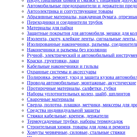
Индустриальная химия и смазки с пищевым допуск
Автомобильные предохранители и держатели пред
Автоэлектрика и сопутствующие товары
Абразивные материалы, наждачная бумага, отрезны
Переходники и соединители трубок
Материалы для пайки
Защитные покрытия для автомобиля, мешки для кол
Изолента, скотч, клейкие ленты, сигнальные ленты
Изолированные наконечники, разъемы, соединител
Наконечники и разъемы без изоляции
Ручной, электрический и автомобильный инструме
Краски, грунтовки, лаки
Кабельные наконечники и гильзы
Охранные системы и аксессуары
Полировка, ремонт, уход и защита кузова автомоби
Провода автомобильные, монтажные, акустические
Протирочные материалы, салфетки, губки
Наборы уплотнительных колец, шайб, шплинтов
Сварочные материалы
Сверла, полотна, плашки, метчики, миксеры для др
Средства индивидуальной защиты
Стяжки кабельные, крепеж, держатели
Термоусадочные трубки, наборы термоусадок
Строительная химия, товары для дома и ремонта
Хомуты червячные, силовые, стальные стяжки