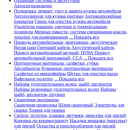
Охранные системы и аксессуары
Автосигнализации
Полировка, ремонт, уход и защита кузова автомобиля
Автополироли для кузова цветные
Антикоррозийные
покрытия
Глина для очистки кузова автомобиля
Удалители царапин, цветные и универсальные
полироли
Мерные емкости, система смешивания красок,
лопатки для размешивания
... Показать все
Провода автомобильные, монтажные, акустические
Витая пара
Греющий кабель
Акустический кабель
Провод автомобильный медный, ПГВА
Провод
автомобильный монтажный, CCA
... Показать все
Протирочные материалы, салфетки, губки
Абсорбьенты
Бумажные протирочные материалы
Салфетки из микрофибры
Щетки для очистки пыли
Вафельное полотно
... Показать все
Наборы уплотнительных колец, шайб, шплинтов
Наборы резиновых уплотнительных колец
Наборы
шайб, шплинтов, пружин
Сварочные материалы
Сварочная проволока
Шлем сварочный
Электроды для
сварки
Химия для сварки
Сверла, полотна, плашки, метчики, миксеры для дрелей
Коронки по керамограниту
Насадки мешалки (миксеры)
для дрелей
Оснастка и приспособления для дрелей