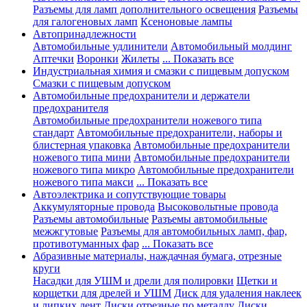
Разъемы для ламп дополнительного освещения
Разъемы
для галогеновых ламп
Ксеноновые лампы
Автопринадлежности
Автомобильные удлинители
Автомобильный молдинг
Аптечки
Воронки
Жилеты
... Показать все
Индустриальная химия и смазки с пищевым допуском
Смазки с пищевым допуском
Автомобильные предохранители и держатели
предохранителя
Автомобильные предохранители ножевого типа
стандарт
Автомобильные предохранители, наборы и
блистерная упаковка
Автомобильные предохранители
ножевого типа мини
Автомобильные предохранители
ножевого типа микро
Автомобильные предохранители
ножевого типа макси
... Показать все
Автоэлектрика и сопутствующие товары
Аккумуляторные провода
Высоковольтные провода
Разъемы автомобильные
Разъемы автомобильные
межжгутовые
Разъемы для автомобильных ламп, фар,
противотуманных фар
... Показать все
Абразивные материалы, наждачная бумага, отрезные
круги
Насадки для УШМ и дрели для полировки
Щетки и
корщетки для дрелей и УШМ
Диск для удаления наклеек
и липких лент
Диски отрезные по металлу
Диски