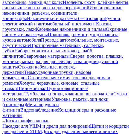
автомобиля, мешки для колес
Изолента, скотч, клейкие ленты,
сигнальные ленты, ленты для ограждений
Изолированные
наконечники, разъемы, соединители,
коннекторы
Наконечники и разъемы без изоляции
Ручной,
электрический и автомобильный инструмент
Краски,
грунтовки, лаки
Кабельные наконечники и гильзы
Охранные
системы и аксессуары
Полировка, ремонт, уход и защита
кузова автомобиля
Провода автомобильные, монтажные,
акустические
Протирочные материалы, салфетки,
губки
Наборы уплотнительных колец, шайб,
шплинтов
Сварочные материалы
Сверла, полотна, плашки,
метчики, миксеры для дрелей
Средства индивидуальной
защиты
Стяжки кабельные, крепеж,
держатели
Термоусадочные трубки, наборы
термоусадок
Строительная химия, товары для дома и
ремонта
Хомуты червячные, силовые, стальные
стяжки
Шиномонтаж
Шумоизоляционные
материалы
Тумблеры, кнопки, клавиши, выключатели
Смазки
и смазочные материалы
Упаковка, пакеты, зип-локи
(грипперы)
Металлорукав и
фитинги
Видеонаблюдение
Кондиционеры и расходные
материлы
-
Диски шлифовальные
Насадки для УШМ и дрели для полировки
Щетки и корщетки
для дрелей и УШМ
Диск для удаления наклеек и липких