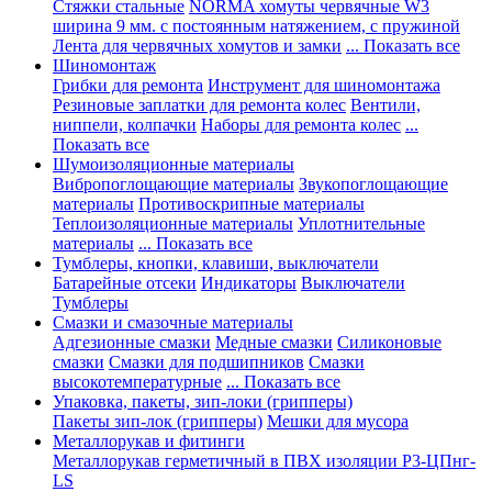
Стяжки стальные
NORMA хомуты червячные W3
ширина 9 мм. с постоянным натяжением, с пружиной
Лента для червячных хомутов и замки
... Показать все
Шиномонтаж
Грибки для ремонта
Инструмент для шиномонтажа
Резиновые заплатки для ремонта колес
Вентили,
ниппели, колпачки
Наборы для ремонта колес
...
Показать все
Шумоизоляционные материалы
Вибропоглощающие материалы
Звукопоглощающие
материалы
Противоскрипные материалы
Теплоизоляционные материалы
Уплотнительные
материалы
... Показать все
Тумблеры, кнопки, клавиши, выключатели
Батарейные отсеки
Индикаторы
Выключатели
Тумблеры
Смазки и смазочные материалы
Адгезионные смазки
Медные смазки
Силиконовые
смазки
Смазки для подшипников
Смазки
высокотемпературные
... Показать все
Упаковка, пакеты, зип-локи (грипперы)
Пакеты зип-лок (грипперы)
Мешки для мусора
Металлорукав и фитинги
Металлорукав герметичный в ПВХ изоляции Р3-ЦПнг-
LS