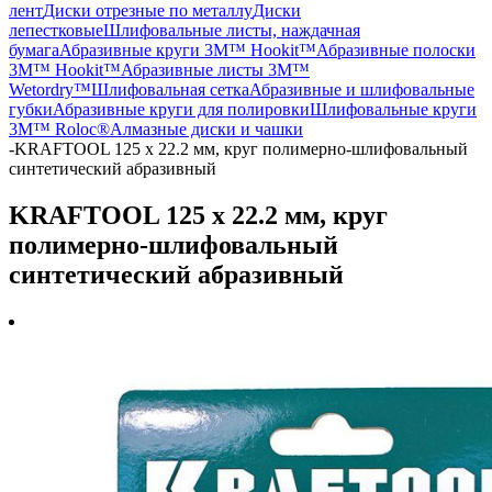
лент
Диски отрезные по металлу
Диски
лепестковые
Шлифовальные листы, наждачная
бумага
Абразивные круги 3M™ Hookit™
Абразивные полоски
3M™ Hookit™
Абразивные листы 3M™
Wetordry™
Шлифовальная сетка
Абразивные и шлифовальные
губки
Абразивные круги для полировки
Шлифовальные круги
3M™ Roloc®
Алмазные диски и чашки
-
KRAFTOOL 125 х 22.2 мм, круг полимерно-шлифовальный
синтетический абразивный
KRAFTOOL 125 х 22.2 мм, круг
полимерно-шлифовальный
синтетический абразивный