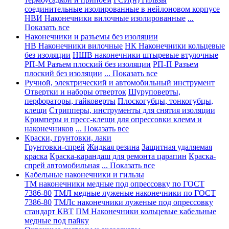
соединительные изолированные в нейлоновом корпусе
НВИ Наконечники вилочные изолированные
...
Показать все
Наконечники и разъемы без изоляции
НВ Наконечники вилочные
НК Наконечники кольцевые
без изоляции
НШВ наконечники штыревые втулочные
РП-М Разъем плоский без изоляции
РП-П Разъем
плоский без изоляции
... Показать все
Ручной, электрический и автомобильный инструмент
Отвертки и наборы отверток
Шуруповерты,
перфораторы, гайковерты
Плоскогубцы, тонкогубцы,
клещи
Стрипперы, инструменты для снятия изоляции
Кримперы и пресс-клещи для опрессовки клемм и
наконечников
... Показать все
Краски, грунтовки, лаки
Грунтовки-спрей
Жидкая резина
Защитная удаляемая
краска
Краска-карандаш для ремонта царапин
Краска-
спрей автомобильная
... Показать все
Кабельные наконечники и гильзы
ТМ наконечники медные под опрессовку по ГОСТ
7386-80
ТМЛ медные луженые наконечники по ГОСТ
7386-80
ТМЛс наконечники луженые под опрессовку
стандарт КВТ
ПМ Наконечники кольцевые кабельные
медные под пайку