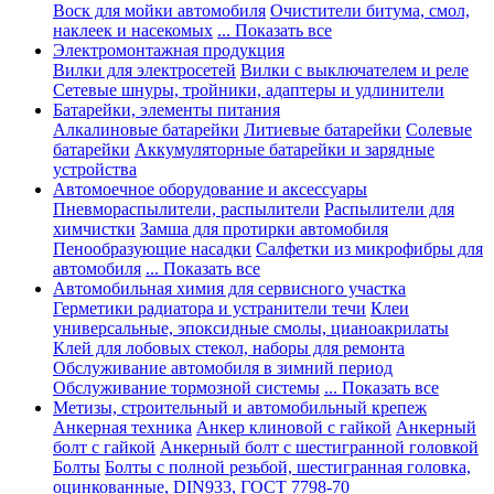
Воск для мойки автомобиля
Очистители битума, смол,
наклеек и насекомых
... Показать все
Электромонтажная продукция
Вилки для электросетей
Вилки с выключателем и реле
Сетевые шнуры, тройники, адаптеры и удлинители
Батарейки, элементы питания
Алкалиновые батарейки
Литиевые батарейки
Солевые
батарейки
Аккумуляторные батарейки и зарядные
устройства
Автомоечное оборудование и аксессуары
Пневмораспылители, распылители
Распылители для
химчистки
Замша для протирки автомобиля
Пенообразующие насадки
Салфетки из микрофибры для
автомобиля
... Показать все
Автомобильная химия для сервисного участка
Герметики радиатора и устранители течи
Клеи
универсальные, эпоксидные смолы, цианоакрилаты
Клей для лобовых стекол, наборы для ремонта
Обслуживание автомобиля в зимний период
Обслуживание тормозной системы
... Показать все
Метизы, строительный и автомобильный крепеж
Анкерная техника
Анкер клиновой с гайкой
Анкерный
болт с гайкой
Анкерный болт с шестигранной головкой
Болты
Болты с полной резьбой, шестигранная головка,
оцинкованные, DIN933, ГОСТ 7798-70