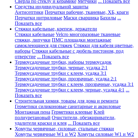
Сверла по стеклу и керамике
Метчики
... Показать все
Средства индивидуальной защиты
Антисептики
Перчатки рабочие, тканевые, ХБ, краги
Перчатки нитриловые
Маски сварщика
Бахилы
...
Показать все
Стяжки кабельные, крепеж, держатели
Стяжки кабельные
Velcro многоразовые тканевые
стяжки, липучки
ПМС площадки монтажные
самоклеющиеся для стяжек
Стяжки для кабеля цветные,
наборы
Стяжки кабельные с дюбель пистоном, под
отверстие
... Показать все
Термоусадочные трубки, наборы термоусадок
Термоусадочные трубки, черные, усадка 2:1
Термоусадочные трубки с клеем, усадка 3:1
Термоусадочные трубки, прозрачные, усадка 2:1
Термоусадочные трубки с клеем, прозрачные, усадка 3:1
Термоусадочные трубки с клеем, черные, усадка 4:1
...
Показать все
Строительная химия, товары для дома и ремонта
Герметики силиконовые санитарные и акриловые
Монтажная пена
Герметики клеевые
Клей
полиуретановый
Очистители, обезжириватели,
удалители краски и клея
... Показать все
Хомуты червячные, силовые, стальные стяжки
Хомуты червячные W1 и W2
Хомуты силовые W1 и W2