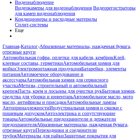
Видеонаблюдение
Видеокамеры для видеонаблюдения
Видеорегистраторы
для камер видеонаблюдения
Кондиционеры и расходные материлы
Сплит-системы
Еще
Главная
-
Каталог
-
Абразивные материалы, наждачная бумага,
отрезные круги
Автомобильная гофра, оплетки для кабеля, кембрик
Клей,
клеевые составы, герметики
Автомобильная химия для
мойки
Электромонтажная продукция
Батарейки, элементы
питания
Автомоечное оборудование и
аксессуары
Автомобильная химия для сервисного
участка
Метизы, строительный и автомобильный
крепеж
Паста, крем и лосьоны для очистки рук
Бытовая химия,
средства для уборки и инвентарь
Автомобильное масло, мото
масло, антифризы и присадки
Автомобильные лампы
Автопринадлежности
Индустриальная химия и смазки с
пищевым допуском
Автоэлектрика и сопутствующие
товары
Автомобильные предохранители и держатели
предохранителя
Абразивные материалы, наждачная бумага,
отрезные круги
Переходники и соединители
трубок
Материалы для пайки
Защитные покрытия для