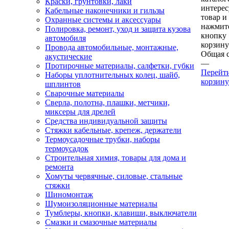
Краски, грунтовки, лаки
интере
Кабельные наконечники и гильзы
товар и
Охранные системы и аксессуары
нажмит
Полировка, ремонт, уход и защита кузова
кнопку
автомобиля
корзину
Провода автомобильные, монтажные,
Общая 
акустические
—
Протирочные материалы, салфетки, губки
Перейт
Наборы уплотнительных колец, шайб,
корзину
шплинтов
Сварочные материалы
Сверла, полотна, плашки, метчики,
миксеры для дрелей
Средства индивидуальной защиты
Стяжки кабельные, крепеж, держатели
Термоусадочные трубки, наборы
термоусадок
Строительная химия, товары для дома и
ремонта
Хомуты червячные, силовые, стальные
стяжки
Шиномонтаж
Шумоизоляционные материалы
Тумблеры, кнопки, клавиши, выключатели
Смазки и смазочные материалы