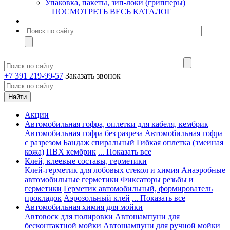
Упаковка, пакеты, зип-локи (грипперы)
ПОСМОТРЕТЬ ВЕСЬ КАТАЛОГ
+7 391 219-99-57
Заказать звонок
Акции
Автомобильная гофра, оплетки для кабеля, кембрик
Автомобильная гофра без разреза
Автомобильная гофра
с разрезом
Бандаж спиральный
Гибкая оплетка (змеиная
кожа)
ПВХ кембрик
... Показать все
Клей, клеевые составы, герметики
Клей-герметик для лобовых стекол и химия
Анаэробные
автомобильные герметики
Фиксаторы резьбы и
герметики
Герметик автомобильный, формирователь
прокладок
Аэрозольный клей
... Показать все
Автомобильная химия для мойки
Автовоск для полировки
Автошампуни для
бесконтактной мойки
Автошампуни для ручной мойки