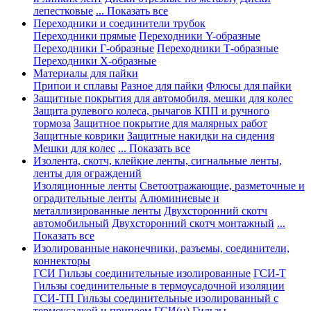
лепестковые
... Показать все
Переходники и соединители трубок
Переходники прямые
Переходники Y-образные
Переходники Г-образные
Переходники Т-образные
Переходники Х-образные
Материалы для пайки
Припои и сплавы
Разное для пайки
Флюсы для пайки
Защитные покрытия для автомобиля, мешки для колес
Защита рулевого колеса, рычагов КПП и ручного
тормоза
Защитное покрытие для малярных работ
Защитные коврики
Защитные накидки на сидения
Мешки для колес
... Показать все
Изолента, скотч, клейкие ленты, сигнальные ленты,
ленты для ограждений
Изоляционные ленты
Светоотражающие, разметочные и
оградительные ленты
Алюминиевые и
металлизированные ленты
Двухсторонний скотч
автомобильный
Двухсторонний скотч монтажный
...
Показать все
Изолированные наконечники, разъемы, соединители,
коннекторы
ГСИ Гильзы соединительные изолированные
ГСИ-Т
Гильзы соединительные в термоусадочной изоляции
ГСИ-ТП Гильзы соединительные изолированный с
термоусадкой и припоем
ГСИ(н) Гильзы