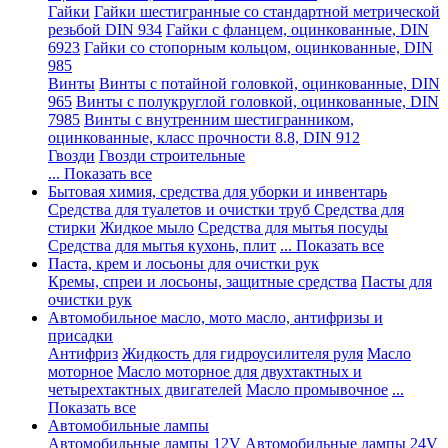
Гайки
Гайки шестигранные со стандартной метрической
резьбой DIN 934
Гайки с фланцем, оцинкованные, DIN
6923
Гайки со стопорным кольцом, оцинкованные, DIN
985
Винты
Винты с потайной головкой, оцинкованные, DIN
965
Винты с полукруглой головкой, оцинкованные, DIN
7985
Винты с внутренним шестигранником,
оцинкованные, класс прочности 8.8, DIN 912
Гвозди
Гвозди строительные
... Показать все
Бытовая химия, средства для уборки и инвентарь
Средства для туалетов и очистки труб
Средства для
стирки
Жидкое мыло
Средства для мытья посуды
Средства для мытья кухонь, плит
... Показать все
Паста, крем и лосьоны для очистки рук
Кремы, спреи и лосьоны, защитные средства
Пасты для
очистки рук
Автомобильное масло, мото масло, антифризы и
присадки
Антифриз
Жидкость для гидроусилителя руля
Масло
моторное
Масло моторное для двухтактных и
четырехтактных двигателей
Масло промывочное
...
Показать все
Автомобильные лампы
Автомобильные лампы 12V
Автомобильные лампы 24V