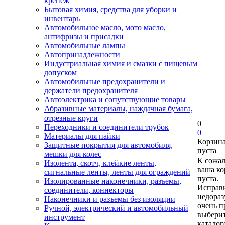
крепеж
Бытовая химия, средства для уборки и
инвентарь
Автомобильное масло, мото масло,
антифризы и присадки
Автомобильные лампы
Автопринадлежности
Индустриальная химия и смазки с пищевым
допуском
Автомобильные предохранители и
держатели предохранителя
Автоэлектрика и сопутствующие товары
Абразивные материалы, наждачная бумага,
отрезные круги
0
Переходники и соединители трубок
0
Материалы для пайки
Корзин
Защитные покрытия для автомобиля,
пуста
мешки для колес
К сожа
Изолента, скотч, клейкие ленты,
ваша ко
сигнальные ленты, ленты для ограждений
пуста.
Изолированные наконечники, разъемы,
Исправи
соединители, коннекторы
недора
Наконечники и разъемы без изоляции
очень п
Ручной, электрический и автомобильный
выберит
инструмент
каталог