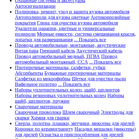
Охранные системы и аксессуары
Автосигнализации
Полировка, ремонт, уход и защита кузова автомобиля
Автополироли для кузова цветные
Антикоррозийные
покрытия
Глина для очистки кузова автомобиля
Удалители царапин, цветные и универсальные
полироли
Мерные емкости, система смешивания красок,
лопатки для размешивания
... Показать все
Провода автомобильные, монтажные, акустические
Витая пара
Греющий кабель
Акустический кабель
Провод автомобильный медный, ПГВА
Провод
автомобильный монтажный, CCA
... Показать все
Протирочные материалы, салфетки, губки
Абсорбьенты
Бумажные протирочные материалы
Салфетки из микрофибры
Щетки для очистки пыли
Вафельное полотно
... Показать все
Наборы уплотнительных колец, шайб, шплинтов
Наборы резиновых уплотнительных колец
Наборы
шайб, шплинтов, пружин
Сварочные материалы
Сварочная проволока
Шлем сварочный
Электроды для
сварки
Химия для сварки
Сверла, полотна, плашки, метчики, миксеры для дрелей
Коронки по керамограниту
Насадки мешалки (миксеры)
для дрелей
Оснастка и приспособления для дрелей