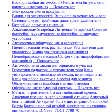
Воск для мойки автомобиля
Очистители битума, смол,
наклеек и насекомых
... Показать все
Электромонтажная продукция
Вилки для электросетей
Вилки с выключателем и реле
Сетевые шнуры, тройники, адаптеры и удлинители
Батарейки, элементы питания
Алкалиновые батарейки
Литиевые батарейки
Солевые
батарейки
Аккумуляторные батарейки и зарядные
устройства
Автомоечное оборудование и аксессуары
Пневмораспылители, распылители
Распылители для
химчистки
Замша для протирки автомобиля
Пенообразующие насадки
Салфетки из микрофибры для
автомобиля
... Показать все
Автомобильная химия для сервисного участка
Герметики радиатора и устранители течи
Клеи
универсальные, эпоксидные смолы, цианоакрилаты
Клей для лобовых стекол, наборы для ремонта
Обслуживание автомобиля в зимний период
Обслуживание тормозной системы
... Показать все
Метизы, строительный и автомобильный крепеж
Анкерная техника
Анкер клиновой с гайкой
Анкерный
болт с гайкой
Анкерный болт с шестигранной головкой
Болты
Болты с полной резьбой, шестигранная головка,
оцинкованные, DIN933, ГОСТ 7798-70