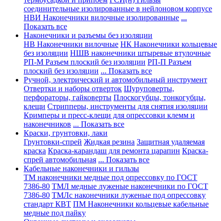
соединительные изолированные в нейлоновом корпусе
НВИ Наконечники вилочные изолированные
...
Показать все
Наконечники и разъемы без изоляции
НВ Наконечники вилочные
НК Наконечники кольцевые
без изоляции
НШВ наконечники штыревые втулочные
РП-М Разъем плоский без изоляции
РП-П Разъем
плоский без изоляции
... Показать все
Ручной, электрический и автомобильный инструмент
Отвертки и наборы отверток
Шуруповерты,
перфораторы, гайковерты
Плоскогубцы, тонкогубцы,
клещи
Стрипперы, инструменты для снятия изоляции
Кримперы и пресс-клещи для опрессовки клемм и
наконечников
... Показать все
Краски, грунтовки, лаки
Грунтовки-спрей
Жидкая резина
Защитная удаляемая
краска
Краска-карандаш для ремонта царапин
Краска-
спрей автомобильная
... Показать все
Кабельные наконечники и гильзы
ТМ наконечники медные под опрессовку по ГОСТ
7386-80
ТМЛ медные луженые наконечники по ГОСТ
7386-80
ТМЛс наконечники луженые под опрессовку
стандарт КВТ
ПМ Наконечники кольцевые кабельные
медные под пайку