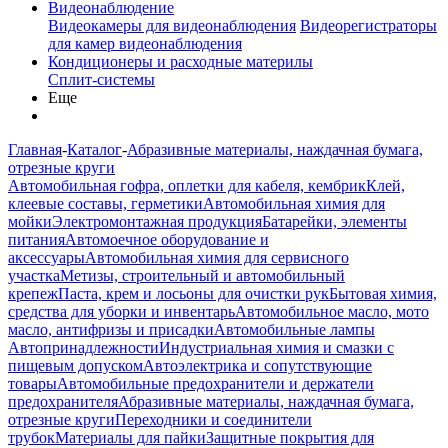
Видеонаблюдение
Видеокамеры для видеонаблюдения
Видеорегистраторы
для камер видеонаблюдения
Кондиционеры и расходные материлы
Сплит-системы
Еще
Главная
-
Каталог
-
Абразивные материалы, наждачная бумага,
отрезные круги
Автомобильная гофра, оплетки для кабеля, кембрик
Клей,
клеевые составы, герметики
Автомобильная химия для
мойки
Электромонтажная продукция
Батарейки, элементы
питания
Автомоечное оборудование и
аксессуары
Автомобильная химия для сервисного
участка
Метизы, строительный и автомобильный
крепеж
Паста, крем и лосьоны для очистки рук
Бытовая химия,
средства для уборки и инвентарь
Автомобильное масло, мото
масло, антифризы и присадки
Автомобильные лампы
Автопринадлежности
Индустриальная химия и смазки с
пищевым допуском
Автоэлектрика и сопутствующие
товары
Автомобильные предохранители и держатели
предохранителя
Абразивные материалы, наждачная бумага,
отрезные круги
Переходники и соединители
трубок
Материалы для пайки
Защитные покрытия для