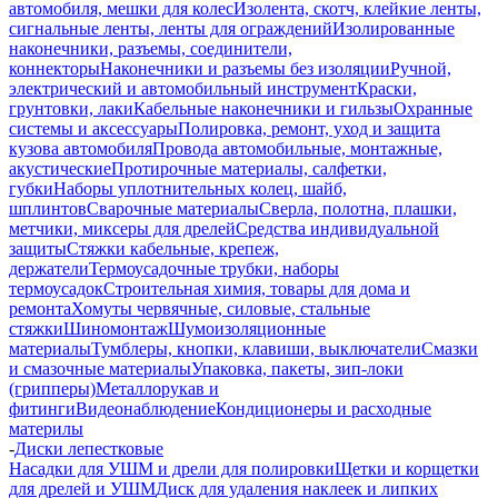
автомобиля, мешки для колес
Изолента, скотч, клейкие ленты,
сигнальные ленты, ленты для ограждений
Изолированные
наконечники, разъемы, соединители,
коннекторы
Наконечники и разъемы без изоляции
Ручной,
электрический и автомобильный инструмент
Краски,
грунтовки, лаки
Кабельные наконечники и гильзы
Охранные
системы и аксессуары
Полировка, ремонт, уход и защита
кузова автомобиля
Провода автомобильные, монтажные,
акустические
Протирочные материалы, салфетки,
губки
Наборы уплотнительных колец, шайб,
шплинтов
Сварочные материалы
Сверла, полотна, плашки,
метчики, миксеры для дрелей
Средства индивидуальной
защиты
Стяжки кабельные, крепеж,
держатели
Термоусадочные трубки, наборы
термоусадок
Строительная химия, товары для дома и
ремонта
Хомуты червячные, силовые, стальные
стяжки
Шиномонтаж
Шумоизоляционные
материалы
Тумблеры, кнопки, клавиши, выключатели
Смазки
и смазочные материалы
Упаковка, пакеты, зип-локи
(грипперы)
Металлорукав и
фитинги
Видеонаблюдение
Кондиционеры и расходные
материлы
-
Диски лепестковые
Насадки для УШМ и дрели для полировки
Щетки и корщетки
для дрелей и УШМ
Диск для удаления наклеек и липких