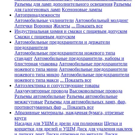
Разъемы для ламп дополнительного освещения
Разъемы
для галогеновых ламп
Ксеноновые лампы
Автопринадлежности
Автомобильные удлинители
Автомобильный молдинг
Аптечки
Воронки
Жилеты
... Показать все
Индустриальная химия и смазки с пищевым допуском
Смазки с пищевым допуском
Автомобильные предохранители и держатели
предохранителя
Автомобильные предохранители ножевого типа
стандарт
Автомобильные предохранители, наборы и
блистерная упаковка
Автомобильные предохранители
ножевого типа мини
Автомобильные предохранители
ножевого типа микро
Автомобильные предохранители
ножевого типа макси
... Показать все
Автоэлектрика и сопутствующие товары
Аккумуляторные провода
Высоковольтные провода
Разъемы автомобильные
Разъемы автомобильные
межжгутовые
Разъемы для автомобильных ламп, фар,
противотуманных фар
... Показать все
Абразивные материалы, наждачная бумага, отрезные
круги
Насадки для УШМ и дрели для полировки
Щетки и
корщетки для дрелей и УШМ
Диск для удаления наклеек
и липких лент
Диски отрезные по металлу
Диски