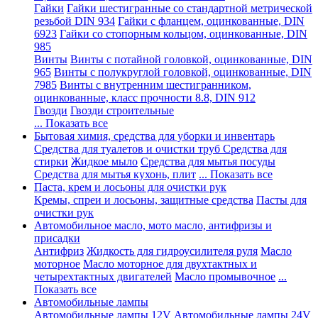
Гайки
Гайки шестигранные со стандартной метрической
резьбой DIN 934
Гайки с фланцем, оцинкованные, DIN
6923
Гайки со стопорным кольцом, оцинкованные, DIN
985
Винты
Винты с потайной головкой, оцинкованные, DIN
965
Винты с полукруглой головкой, оцинкованные, DIN
7985
Винты с внутренним шестигранником,
оцинкованные, класс прочности 8.8, DIN 912
Гвозди
Гвозди строительные
... Показать все
Бытовая химия, средства для уборки и инвентарь
Средства для туалетов и очистки труб
Средства для
стирки
Жидкое мыло
Средства для мытья посуды
Средства для мытья кухонь, плит
... Показать все
Паста, крем и лосьоны для очистки рук
Кремы, спреи и лосьоны, защитные средства
Пасты для
очистки рук
Автомобильное масло, мото масло, антифризы и
присадки
Антифриз
Жидкость для гидроусилителя руля
Масло
моторное
Масло моторное для двухтактных и
четырехтактных двигателей
Масло промывочное
...
Показать все
Автомобильные лампы
Автомобильные лампы 12V
Автомобильные лампы 24V