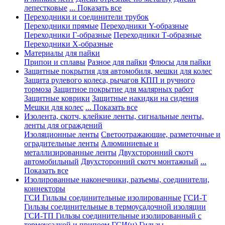
лепестковые
... Показать все
Переходники и соединители трубок
Переходники прямые
Переходники Y-образные
Переходники Г-образные
Переходники Т-образные
Переходники Х-образные
Материалы для пайки
Припои и сплавы
Разное для пайки
Флюсы для пайки
Защитные покрытия для автомобиля, мешки для колес
Защита рулевого колеса, рычагов КПП и ручного
тормоза
Защитное покрытие для малярных работ
Защитные коврики
Защитные накидки на сидения
Мешки для колес
... Показать все
Изолента, скотч, клейкие ленты, сигнальные ленты,
ленты для ограждений
Изоляционные ленты
Светоотражающие, разметочные и
оградительные ленты
Алюминиевые и
металлизированные ленты
Двухсторонний скотч
автомобильный
Двухсторонний скотч монтажный
...
Показать все
Изолированные наконечники, разъемы, соединители,
коннекторы
ГСИ Гильзы соединительные изолированные
ГСИ-Т
Гильзы соединительные в термоусадочной изоляции
ГСИ-ТП Гильзы соединительные изолированный с
термоусадкой и припоем
ГСИ(н) Гильзы