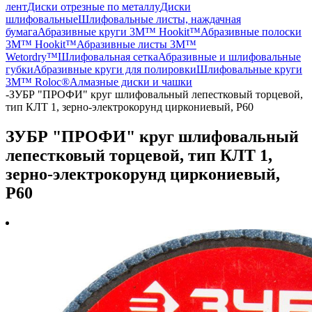
лент
Диски отрезные по металлу
Диски
шлифовальные
Шлифовальные листы, наждачная
бумага
Абразивные круги 3M™ Hookit™
Абразивные полоски
3M™ Hookit™
Абразивные листы 3M™
Wetordry™
Шлифовальная сетка
Абразивные и шлифовальные
губки
Абразивные круги для полировки
Шлифовальные круги
3M™ Roloc®
Алмазные диски и чашки
-
ЗУБР "ПРОФИ" круг шлифовальный лепестковый торцевой,
тип КЛТ 1, зерно-электрокорунд циркониевый, P60
ЗУБР "ПРОФИ" круг шлифовальный
лепестковый торцевой, тип КЛТ 1,
зерно-электрокорунд циркониевый,
P60