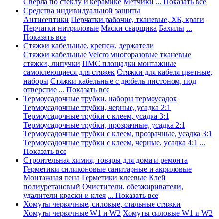
Сверла по стеклу и керамике
Метчики
... Показать все
Средства индивидуальной защиты
Антисептики
Перчатки рабочие, тканевые, ХБ, краги
Перчатки нитриловые
Маски сварщика
Бахилы
...
Показать все
Стяжки кабельные, крепеж, держатели
Стяжки кабельные
Velcro многоразовые тканевые
стяжки, липучки
ПМС площадки монтажные
самоклеющиеся для стяжек
Стяжки для кабеля цветные,
наборы
Стяжки кабельные с дюбель пистоном, под
отверстие
... Показать все
Термоусадочные трубки, наборы термоусадок
Термоусадочные трубки, черные, усадка 2:1
Термоусадочные трубки с клеем, усадка 3:1
Термоусадочные трубки, прозрачные, усадка 2:1
Термоусадочные трубки с клеем, прозрачные, усадка 3:1
Термоусадочные трубки с клеем, черные, усадка 4:1
...
Показать все
Строительная химия, товары для дома и ремонта
Герметики силиконовые санитарные и акриловые
Монтажная пена
Герметики клеевые
Клей
полиуретановый
Очистители, обезжириватели,
удалители краски и клея
... Показать все
Хомуты червячные, силовые, стальные стяжки
Хомуты червячные W1 и W2
Хомуты силовые W1 и W2