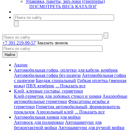
Упаковка, пакеты, зип-локи (грипперы)
ПОСМОТРЕТЬ ВЕСЬ КАТАЛОГ
+7 391 219-99-57
Заказать звонок
Акции
Автомобильная гофра, оплетки для кабеля, кембрик
Автомобильная гофра без разреза
Автомобильная гофра
с разрезом
Бандаж спиральный
Гибкая оплетка (змеиная
кожа)
ПВХ кембрик
... Показать все
Клей, клеевые составы, герметики
Клей-герметик для лобовых стекол и химия
Анаэробные
автомобильные герметики
Фиксаторы резьбы и
герметики
Герметик автомобильный, формирователь
прокладок
Аэрозольный клей
... Показать все
Автомобильная химия для мойки
Автовоск для полировки
Автошампуни для
бесконтактной мойки
Автошампуни для ручной мойки