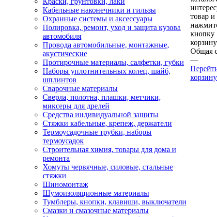
Краски, грунтовки, лаки
интере
Кабельные наконечники и гильзы
товар и
Охранные системы и аксессуары
нажмит
Полировка, ремонт, уход и защита кузова
кнопку
автомобиля
корзину
Провода автомобильные, монтажные,
Общая 
акустические
—
Протирочные материалы, салфетки, губки
Перейт
Наборы уплотнительных колец, шайб,
корзину
шплинтов
Сварочные материалы
Сверла, полотна, плашки, метчики,
миксеры для дрелей
Средства индивидуальной защиты
Стяжки кабельные, крепеж, держатели
Термоусадочные трубки, наборы
термоусадок
Строительная химия, товары для дома и
ремонта
Хомуты червячные, силовые, стальные
стяжки
Шиномонтаж
Шумоизоляционные материалы
Тумблеры, кнопки, клавиши, выключатели
Смазки и смазочные материалы