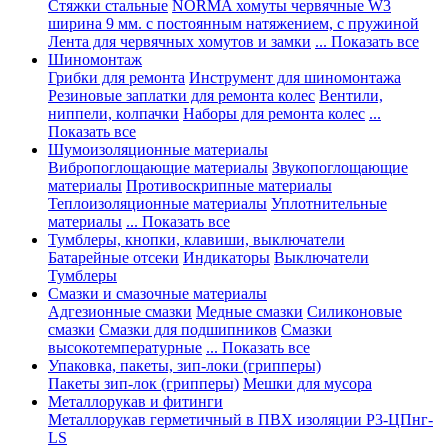
Стяжки стальные
NORMA хомуты червячные W3
ширина 9 мм. с постоянным натяжением, с пружиной
Лента для червячных хомутов и замки
... Показать все
Шиномонтаж
Грибки для ремонта
Инструмент для шиномонтажа
Резиновые заплатки для ремонта колес
Вентили,
ниппели, колпачки
Наборы для ремонта колес
...
Показать все
Шумоизоляционные материалы
Вибропоглощающие материалы
Звукопоглощающие
материалы
Противоскрипные материалы
Теплоизоляционные материалы
Уплотнительные
материалы
... Показать все
Тумблеры, кнопки, клавиши, выключатели
Батарейные отсеки
Индикаторы
Выключатели
Тумблеры
Смазки и смазочные материалы
Адгезионные смазки
Медные смазки
Силиконовые
смазки
Смазки для подшипников
Смазки
высокотемпературные
... Показать все
Упаковка, пакеты, зип-локи (грипперы)
Пакеты зип-лок (грипперы)
Мешки для мусора
Металлорукав и фитинги
Металлорукав герметичный в ПВХ изоляции Р3-ЦПнг-
LS