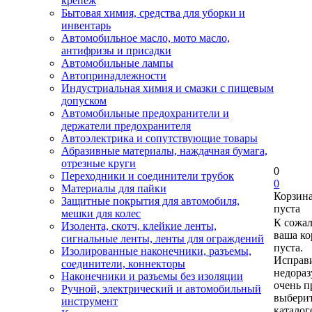
крепеж
Бытовая химия, средства для уборки и
инвентарь
Автомобильное масло, мото масло,
антифризы и присадки
Автомобильные лампы
Автопринадлежности
Индустриальная химия и смазки с пищевым
допуском
Автомобильные предохранители и
держатели предохранителя
Автоэлектрика и сопутствующие товары
Абразивные материалы, наждачная бумага,
отрезные круги
0
Переходники и соединители трубок
0
Материалы для пайки
Корзин
Защитные покрытия для автомобиля,
пуста
мешки для колес
К сожа
Изолента, скотч, клейкие ленты,
ваша ко
сигнальные ленты, ленты для ограждений
пуста.
Изолированные наконечники, разъемы,
Исправи
соединители, коннекторы
недора
Наконечники и разъемы без изоляции
очень п
Ручной, электрический и автомобильный
выберит
инструмент
каталог