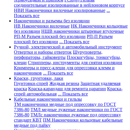
соединительные изолированные в нейлоновом корпусе
НВИ Наконечники вилочные изолированные
...
Показать все
Наконечники и разъемы без изоляции
НВ Наконечники вилочные
НК Наконечники кольцевые
без изоляции
НШВ наконечники штыревые втулочные
РП-М Разъем плоский без изоляции
РП-П Разъем
плоский без изоляции
... Показать все
Ручной, электрический и автомобильный инструмент
Отвертки и наборы отверток
Шуруповерты,
перфораторы, гайковерты
Плоскогубцы, тонкогубцы,
клещи
Стрипперы, инструменты для снятия изоляции
Кримперы и пресс-клещи для опрессовки клемм и
наконечников
... Показать все
Краски, грунтовки, лаки
Грунтовки-спрей
Жидкая резина
Защитная удаляемая
краска
Краска-карандаш для ремонта царапин
Краска-
спрей автомобильная
... Показать все
Кабельные наконечники и гильзы
ТМ наконечники медные под опрессовку по ГОСТ
7386-80
ТМЛ медные луженые наконечники по ГОСТ
7386-80
ТМЛс наконечники луженые под опрессовку
стандарт КВТ
ПМ Наконечники кольцевые кабельные
медные под пайку