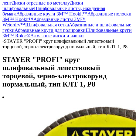
лент
Диски отрезные по металлу
Диски
шлифовальные
Шлифовальные листы, наждачная
бумага
Абразивные круги 3M™ Hookit™
Абразивные полоски
3M™ Hookit™
Абразивные листы 3M™
Wetordry™
Шлифовальная сетка
Абразивные и шлифовальные
губки
Абразивные круги для полировки
Шлифовальные круги
3M™ Roloc®
Алмазные диски и чашки
-
STAYER "PROFI" круг шлифовальный лепестковый
торцевой, зерно-электрокорунд нормальный, тип КЛТ 1, P8
STAYER "PROFI" круг
шлифовальный лепестковый
торцевой, зерно-электрокорунд
нормальный, тип КЛТ 1, P8