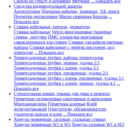
Сверла по стеклу и керамике
Метчики
... Показать все
Средства индивидуальной защиты
Антисептики
Перчатки рабочие, тканевые, ХБ, краги
Перчатки нитриловые
Маски сварщика
Бахилы
...
Показать все
Стяжки кабельные, крепеж, держатели
Стяжки кабельные
Velcro многоразовые тканевые
стяжки, липучки
ПМС площадки монтажные
самоклеющиеся для стяжек
Стяжки для кабеля цветные,
наборы
Стяжки кабельные с дюбель пистоном, под
отверстие
... Показать все
Термоусадочные трубки, наборы термоусадок
Термоусадочные трубки, черные, усадка 2:1
Термоусадочные трубки с клеем, усадка 3:1
Термоусадочные трубки, прозрачные, усадка 2:1
Термоусадочные трубки с клеем, прозрачные, усадка 3:1
Термоусадочные трубки с клеем, черные, усадка 4:1
...
Показать все
Строительная химия, товары для дома и ремонта
Герметики силиконовые санитарные и акриловые
Монтажная пена
Герметики клеевые
Клей
полиуретановый
Очистители, обезжириватели,
удалители краски и клея
... Показать все
Хомуты червячные, силовые, стальные стяжки
Хомуты червячные W1 и W2
Хомуты силовые W1 и W2