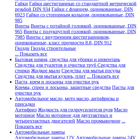
Гайки
Гайки шестигранные со стандартной метрической
резьбой DIN 934
Гайки с фланцем, оцинкованные, DIN
6923
Гайки со стопорным кольцом, оцинкованные, DIN
985
Винты
Винты с потайной головкой, оцинкованные, DIN
965
Винты с полукруглой головкой, оцинкованные, DIN
7985
Винты с внутренним шестигранником,
оцинкованные, класс прочности 8.8, DIN 912
Гвозди
Гвозди строительные
... Показать все
Бытовая химия, средства для уборки и инвентарь
Средства для туалетов и очистки труб
Средства для
стирки
Жидкое мыло
Средства для мытья посуды
Средства для мытья кухонь, плит
... Показать все
Паста, крем и лосьоны для очистки рук
Кремы, спреи и лосьоны, защитные средства
Пасты для
очистки рук
Автомобильное масло, мото масло, антифризы и
присадки
Антифриз
Жидкость для гидроусилителя руля
Масло
моторное
Масло моторное для двухтактных и
четырехтактных двигателей
Масло промывочное
...
Показать все
Автомобильные лампы
Автомобильные лампы 12V
Автомобильные лампы 24V