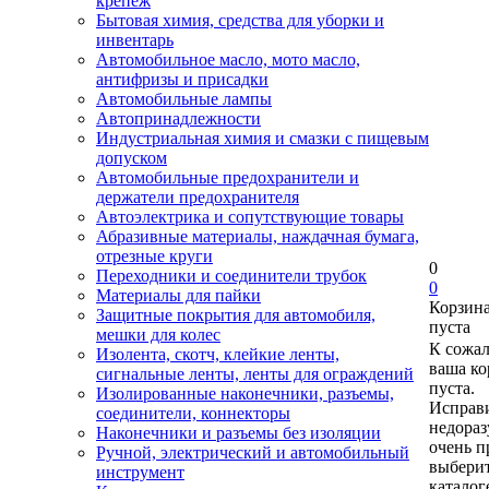
крепеж
Бытовая химия, средства для уборки и
инвентарь
Автомобильное масло, мото масло,
антифризы и присадки
Автомобильные лампы
Автопринадлежности
Индустриальная химия и смазки с пищевым
допуском
Автомобильные предохранители и
держатели предохранителя
Автоэлектрика и сопутствующие товары
Абразивные материалы, наждачная бумага,
отрезные круги
0
Переходники и соединители трубок
0
Материалы для пайки
Корзин
Защитные покрытия для автомобиля,
пуста
мешки для колес
К сожа
Изолента, скотч, клейкие ленты,
ваша ко
сигнальные ленты, ленты для ограждений
пуста.
Изолированные наконечники, разъемы,
Исправи
соединители, коннекторы
недора
Наконечники и разъемы без изоляции
очень п
Ручной, электрический и автомобильный
выберит
инструмент
каталог