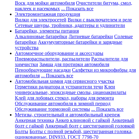
Воск для мойки автомобиля
Очистители битума, смол,
наклеек и насекомых
... Показать все
Электромонтажная продукция
Вилки для электросетей
Вилки с выключателем и реле
Сетевые шнуры, тройники, адаптеры и удлинители
Батарейки, элементы питания
Алкалиновые батарейки
Литиевые батарейки
Солевые
батарейки
Аккумуляторные батарейки и зарядные
устройства
Автомоечное оборудование и аксессуары
Пневмораспылители, распылители
Распылители для
химчистки
Замша для протирки автомобиля
Пенообразующие насадки
Салфетки из микрофибры для
автомобиля
... Показать все
Автомобильная химия для сервисного участка
Герметики радиатора и устранители течи
Клеи
универсальные, эпоксидные смолы, цианоакрилаты
Клей для лобовых стекол, наборы для ремонта
Обслуживание автомобиля в зимний период
Обслуживание тормозной системы
... Показать все
Метизы, строительный и автомобильный крепеж
Анкерная техника
Анкер клиновой с гайкой
Анкерный
болт с гайкой
Анкерный болт с шестигранной головкой
Болты
Болты с полной резьбой, шестигранная головка,
оцинкованные, DIN933, ГОСТ 7798-70