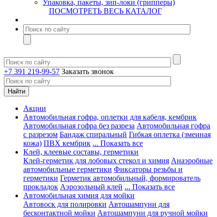
Упаковка, пакеты, зип-локи (грипперы)
ПОСМОТРЕТЬ ВЕСЬ КАТАЛОГ
+7 391 219-99-57
Заказать звонок
Акции
Автомобильная гофра, оплетки для кабеля, кембрик
Автомобильная гофра без разреза
Автомобильная гофра
с разрезом
Бандаж спиральный
Гибкая оплетка (змеиная
кожа)
ПВХ кембрик
... Показать все
Клей, клеевые составы, герметики
Клей-герметик для лобовых стекол и химия
Анаэробные
автомобильные герметики
Фиксаторы резьбы и
герметики
Герметик автомобильный, формирователь
прокладок
Аэрозольный клей
... Показать все
Автомобильная химия для мойки
Автовоск для полировки
Автошампуни для
бесконтактной мойки
Автошампуни для ручной мойки