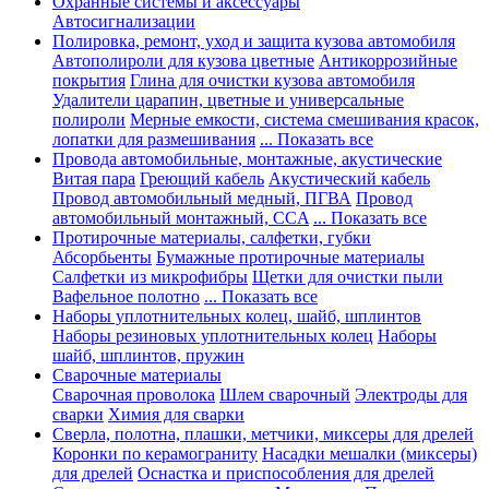
Охранные системы и аксессуары
Автосигнализации
Полировка, ремонт, уход и защита кузова автомобиля
Автополироли для кузова цветные
Антикоррозийные
покрытия
Глина для очистки кузова автомобиля
Удалители царапин, цветные и универсальные
полироли
Мерные емкости, система смешивания красок,
лопатки для размешивания
... Показать все
Провода автомобильные, монтажные, акустические
Витая пара
Греющий кабель
Акустический кабель
Провод автомобильный медный, ПГВА
Провод
автомобильный монтажный, CCA
... Показать все
Протирочные материалы, салфетки, губки
Абсорбьенты
Бумажные протирочные материалы
Салфетки из микрофибры
Щетки для очистки пыли
Вафельное полотно
... Показать все
Наборы уплотнительных колец, шайб, шплинтов
Наборы резиновых уплотнительных колец
Наборы
шайб, шплинтов, пружин
Сварочные материалы
Сварочная проволока
Шлем сварочный
Электроды для
сварки
Химия для сварки
Сверла, полотна, плашки, метчики, миксеры для дрелей
Коронки по керамограниту
Насадки мешалки (миксеры)
для дрелей
Оснастка и приспособления для дрелей