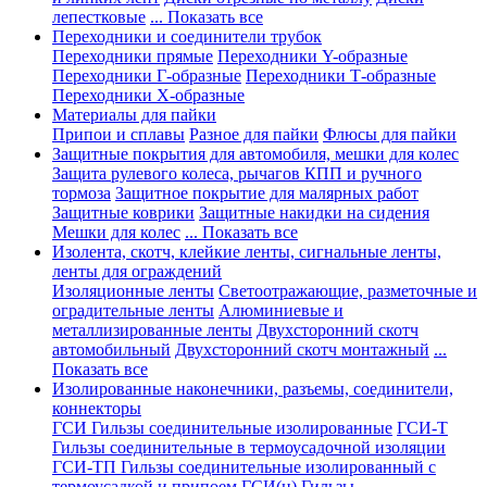
лепестковые
... Показать все
Переходники и соединители трубок
Переходники прямые
Переходники Y-образные
Переходники Г-образные
Переходники Т-образные
Переходники Х-образные
Материалы для пайки
Припои и сплавы
Разное для пайки
Флюсы для пайки
Защитные покрытия для автомобиля, мешки для колес
Защита рулевого колеса, рычагов КПП и ручного
тормоза
Защитное покрытие для малярных работ
Защитные коврики
Защитные накидки на сидения
Мешки для колес
... Показать все
Изолента, скотч, клейкие ленты, сигнальные ленты,
ленты для ограждений
Изоляционные ленты
Светоотражающие, разметочные и
оградительные ленты
Алюминиевые и
металлизированные ленты
Двухсторонний скотч
автомобильный
Двухсторонний скотч монтажный
...
Показать все
Изолированные наконечники, разъемы, соединители,
коннекторы
ГСИ Гильзы соединительные изолированные
ГСИ-Т
Гильзы соединительные в термоусадочной изоляции
ГСИ-ТП Гильзы соединительные изолированный с
термоусадкой и припоем
ГСИ(н) Гильзы