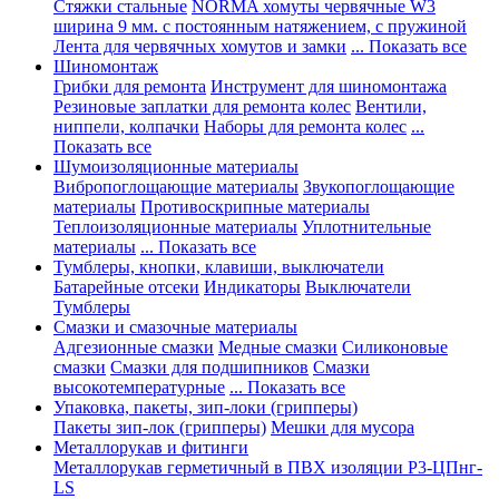
Стяжки стальные
NORMA хомуты червячные W3
ширина 9 мм. с постоянным натяжением, с пружиной
Лента для червячных хомутов и замки
... Показать все
Шиномонтаж
Грибки для ремонта
Инструмент для шиномонтажа
Резиновые заплатки для ремонта колес
Вентили,
ниппели, колпачки
Наборы для ремонта колес
...
Показать все
Шумоизоляционные материалы
Вибропоглощающие материалы
Звукопоглощающие
материалы
Противоскрипные материалы
Теплоизоляционные материалы
Уплотнительные
материалы
... Показать все
Тумблеры, кнопки, клавиши, выключатели
Батарейные отсеки
Индикаторы
Выключатели
Тумблеры
Смазки и смазочные материалы
Адгезионные смазки
Медные смазки
Силиконовые
смазки
Смазки для подшипников
Смазки
высокотемпературные
... Показать все
Упаковка, пакеты, зип-локи (грипперы)
Пакеты зип-лок (грипперы)
Мешки для мусора
Металлорукав и фитинги
Металлорукав герметичный в ПВХ изоляции Р3-ЦПнг-
LS