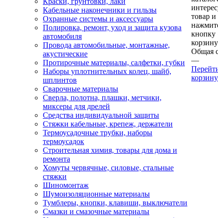
Краски, грунтовки, лаки
интере
Кабельные наконечники и гильзы
товар и
Охранные системы и аксессуары
нажмит
Полировка, ремонт, уход и защита кузова
кнопку
автомобиля
корзину
Провода автомобильные, монтажные,
Общая 
акустические
—
Протирочные материалы, салфетки, губки
Перейт
Наборы уплотнительных колец, шайб,
корзину
шплинтов
Сварочные материалы
Сверла, полотна, плашки, метчики,
миксеры для дрелей
Средства индивидуальной защиты
Стяжки кабельные, крепеж, держатели
Термоусадочные трубки, наборы
термоусадок
Строительная химия, товары для дома и
ремонта
Хомуты червячные, силовые, стальные
стяжки
Шиномонтаж
Шумоизоляционные материалы
Тумблеры, кнопки, клавиши, выключатели
Смазки и смазочные материалы