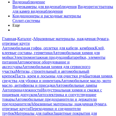
Видеонаблюдение
Видеокамеры для видеонаблюдения
Видеорегистраторы
для камер видеонаблюдения
Кондиционеры и расходные материлы
Сплит-системы
Еще
Главная
-
Каталог
-
Абразивные материалы, наждачная бумага,
отрезные круги
Автомобильная гофра, оплетки для кабеля, кембрик
Клей,
клеевые составы, герметики
Автомобильная химия для
мойки
Электромонтажная продукция
Батарейки, элементы
питания
Автомоечное оборудование и
аксессуары
Автомобильная химия для сервисного
участка
Метизы, строительный и автомобильный
крепеж
Паста, крем и лосьоны для очистки рук
Бытовая химия,
средства для уборки и инвентарь
Автомобильное масло, мото
масло, антифризы и присадки
Автомобильные лампы
Автопринадлежности
Индустриальная химия и смазки с
пищевым допуском
Автоэлектрика и сопутствующие
товары
Автомобильные предохранители и держатели
предохранителя
Абразивные материалы, наждачная бумага,
отрезные круги
Переходники и соединители
трубок
Материалы для пайки
Защитные покрытия для