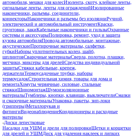
автомобиля, мешки для колес
Изолента, скотч, клейкие ленты,
сигнальные ленты, ленты для ограждений
Изолированные
наконечники, разъемы, соединители,
коннекторы
Наконечники и разъемы без изоляции
Ручной,
электрический и автомобильный инструмент
Краски,
грунтовки, лаки
Кабельные наконечники и гильзы
Охранные
системы и аксессуары
Полировка, ремонт, уход и защита
кузова автомобиля
Провода автомобильные, монтажные,
акустические
Протирочные материалы, салфетки,
губки
Наборы уплотнительных колец, шайб,
шплинтов
Сварочные материалы
Сверла, полотна, плашки,
метчики, миксеры для дрелей
Средства индивидуальной
защиты
Стяжки кабельные, крепеж,
держатели
Термоусадочные трубки, наборы
термоусадок
Строительная химия, товары для дома и
ремонта
Хомуты червячные, силовые, стальные
стяжки
Шиномонтаж
Шумоизоляционные
материалы
Тумблеры, кнопки, клавиши, выключатели
Смазки
и смазочные материалы
Упаковка, пакеты, зип-локи
(грипперы)
Металлорукав и
фитинги
Видеонаблюдение
Кондиционеры и расходные
материлы
-
Диски лепестковые
Насадки для УШМ и дрели для полировки
Щетки и корщетки
для дрелей и УШМ
Диск для удаления наклеек и липких