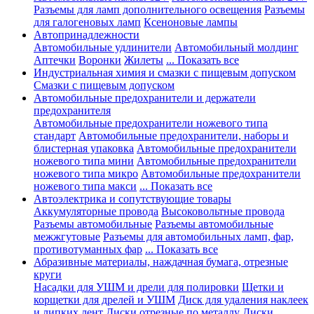
Разъемы для ламп дополнительного освещения
Разъемы
для галогеновых ламп
Ксеноновые лампы
Автопринадлежности
Автомобильные удлинители
Автомобильный молдинг
Аптечки
Воронки
Жилеты
... Показать все
Индустриальная химия и смазки с пищевым допуском
Смазки с пищевым допуском
Автомобильные предохранители и держатели
предохранителя
Автомобильные предохранители ножевого типа
стандарт
Автомобильные предохранители, наборы и
блистерная упаковка
Автомобильные предохранители
ножевого типа мини
Автомобильные предохранители
ножевого типа микро
Автомобильные предохранители
ножевого типа макси
... Показать все
Автоэлектрика и сопутствующие товары
Аккумуляторные провода
Высоковольтные провода
Разъемы автомобильные
Разъемы автомобильные
межжгутовые
Разъемы для автомобильных ламп, фар,
противотуманных фар
... Показать все
Абразивные материалы, наждачная бумага, отрезные
круги
Насадки для УШМ и дрели для полировки
Щетки и
корщетки для дрелей и УШМ
Диск для удаления наклеек
и липких лент
Диски отрезные по металлу
Диски