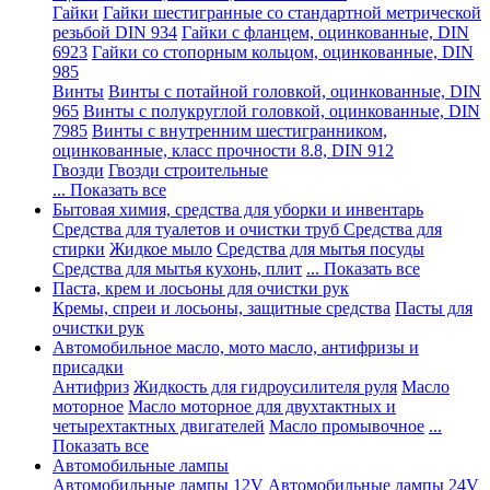
Гайки
Гайки шестигранные со стандартной метрической
резьбой DIN 934
Гайки с фланцем, оцинкованные, DIN
6923
Гайки со стопорным кольцом, оцинкованные, DIN
985
Винты
Винты с потайной головкой, оцинкованные, DIN
965
Винты с полукруглой головкой, оцинкованные, DIN
7985
Винты с внутренним шестигранником,
оцинкованные, класс прочности 8.8, DIN 912
Гвозди
Гвозди строительные
... Показать все
Бытовая химия, средства для уборки и инвентарь
Средства для туалетов и очистки труб
Средства для
стирки
Жидкое мыло
Средства для мытья посуды
Средства для мытья кухонь, плит
... Показать все
Паста, крем и лосьоны для очистки рук
Кремы, спреи и лосьоны, защитные средства
Пасты для
очистки рук
Автомобильное масло, мото масло, антифризы и
присадки
Антифриз
Жидкость для гидроусилителя руля
Масло
моторное
Масло моторное для двухтактных и
четырехтактных двигателей
Масло промывочное
...
Показать все
Автомобильные лампы
Автомобильные лампы 12V
Автомобильные лампы 24V