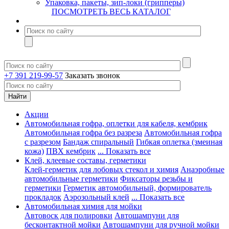
Упаковка, пакеты, зип-локи (грипперы)
ПОСМОТРЕТЬ ВЕСЬ КАТАЛОГ
+7 391 219-99-57
Заказать звонок
Акции
Автомобильная гофра, оплетки для кабеля, кембрик
Автомобильная гофра без разреза
Автомобильная гофра
с разрезом
Бандаж спиральный
Гибкая оплетка (змеиная
кожа)
ПВХ кембрик
... Показать все
Клей, клеевые составы, герметики
Клей-герметик для лобовых стекол и химия
Анаэробные
автомобильные герметики
Фиксаторы резьбы и
герметики
Герметик автомобильный, формирователь
прокладок
Аэрозольный клей
... Показать все
Автомобильная химия для мойки
Автовоск для полировки
Автошампуни для
бесконтактной мойки
Автошампуни для ручной мойки