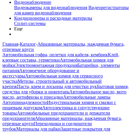
Видеонаблюдение
Видеокамеры для видеонаблюдения
Видеорегистраторы
для камер видеонаблюдения
Кондиционеры и расходные материлы
Сплит-системы
Еще
Главная
-
Каталог
-
Абразивные материалы, наждачная бумага,
отрезные круги
Автомобильная гофра, оплетки для кабеля, кембрик
Клей,
клеевые составы, герметики
Автомобильная химия для
мойки
Электромонтажная продукция
Батарейки, элементы
питания
Автомоечное оборудование и
аксессуары
Автомобильная химия для сервисного
участка
Метизы, строительный и автомобильный
крепеж
Паста, крем и лосьоны для очистки рук
Бытовая химия,
средства для уборки и инвентарь
Автомобильное масло, мото
масло, антифризы и присадки
Автомобильные лампы
Автопринадлежности
Индустриальная химия и смазки с
пищевым допуском
Автоэлектрика и сопутствующие
товары
Автомобильные предохранители и держатели
предохранителя
Абразивные материалы, наждачная бумага,
отрезные круги
Переходники и соединители
трубок
Материалы для пайки
Защитные покрытия для