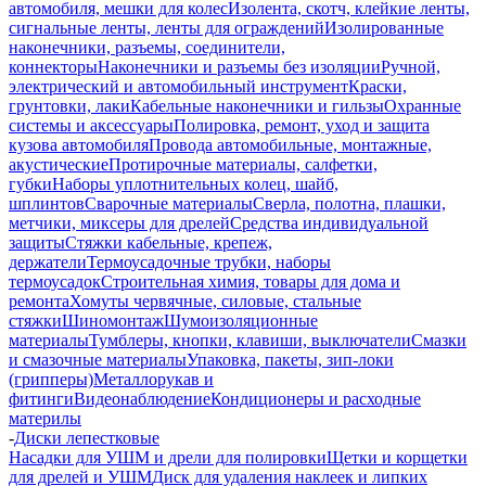
автомобиля, мешки для колес
Изолента, скотч, клейкие ленты,
сигнальные ленты, ленты для ограждений
Изолированные
наконечники, разъемы, соединители,
коннекторы
Наконечники и разъемы без изоляции
Ручной,
электрический и автомобильный инструмент
Краски,
грунтовки, лаки
Кабельные наконечники и гильзы
Охранные
системы и аксессуары
Полировка, ремонт, уход и защита
кузова автомобиля
Провода автомобильные, монтажные,
акустические
Протирочные материалы, салфетки,
губки
Наборы уплотнительных колец, шайб,
шплинтов
Сварочные материалы
Сверла, полотна, плашки,
метчики, миксеры для дрелей
Средства индивидуальной
защиты
Стяжки кабельные, крепеж,
держатели
Термоусадочные трубки, наборы
термоусадок
Строительная химия, товары для дома и
ремонта
Хомуты червячные, силовые, стальные
стяжки
Шиномонтаж
Шумоизоляционные
материалы
Тумблеры, кнопки, клавиши, выключатели
Смазки
и смазочные материалы
Упаковка, пакеты, зип-локи
(грипперы)
Металлорукав и
фитинги
Видеонаблюдение
Кондиционеры и расходные
материлы
-
Диски лепестковые
Насадки для УШМ и дрели для полировки
Щетки и корщетки
для дрелей и УШМ
Диск для удаления наклеек и липких