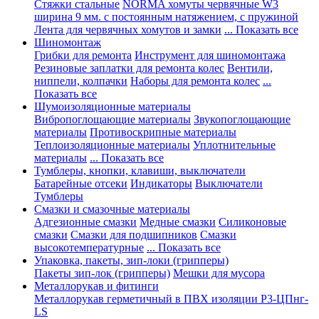
Стяжки стальные
NORMA хомуты червячные W3
ширина 9 мм. с постоянным натяжением, с пружиной
Лента для червячных хомутов и замки
... Показать все
Шиномонтаж
Грибки для ремонта
Инструмент для шиномонтажа
Резиновые заплатки для ремонта колес
Вентили,
ниппели, колпачки
Наборы для ремонта колес
...
Показать все
Шумоизоляционные материалы
Вибропоглощающие материалы
Звукопоглощающие
материалы
Противоскрипные материалы
Теплоизоляционные материалы
Уплотнительные
материалы
... Показать все
Тумблеры, кнопки, клавиши, выключатели
Батарейные отсеки
Индикаторы
Выключатели
Тумблеры
Смазки и смазочные материалы
Адгезионные смазки
Медные смазки
Силиконовые
смазки
Смазки для подшипников
Смазки
высокотемпературные
... Показать все
Упаковка, пакеты, зип-локи (грипперы)
Пакеты зип-лок (грипперы)
Мешки для мусора
Металлорукав и фитинги
Металлорукав герметичный в ПВХ изоляции Р3-ЦПнг-
LS