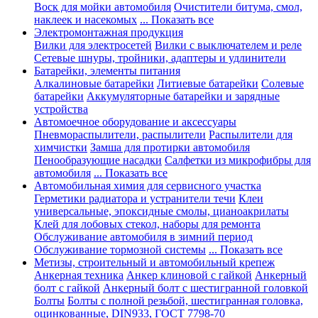
Воск для мойки автомобиля
Очистители битума, смол,
наклеек и насекомых
... Показать все
Электромонтажная продукция
Вилки для электросетей
Вилки с выключателем и реле
Сетевые шнуры, тройники, адаптеры и удлинители
Батарейки, элементы питания
Алкалиновые батарейки
Литиевые батарейки
Солевые
батарейки
Аккумуляторные батарейки и зарядные
устройства
Автомоечное оборудование и аксессуары
Пневмораспылители, распылители
Распылители для
химчистки
Замша для протирки автомобиля
Пенообразующие насадки
Салфетки из микрофибры для
автомобиля
... Показать все
Автомобильная химия для сервисного участка
Герметики радиатора и устранители течи
Клеи
универсальные, эпоксидные смолы, цианоакрилаты
Клей для лобовых стекол, наборы для ремонта
Обслуживание автомобиля в зимний период
Обслуживание тормозной системы
... Показать все
Метизы, строительный и автомобильный крепеж
Анкерная техника
Анкер клиновой с гайкой
Анкерный
болт с гайкой
Анкерный болт с шестигранной головкой
Болты
Болты с полной резьбой, шестигранная головка,
оцинкованные, DIN933, ГОСТ 7798-70