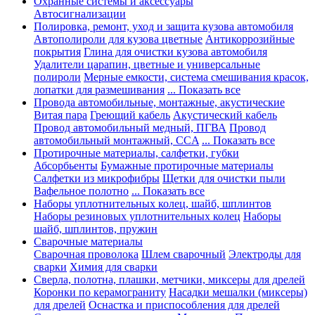
Охранные системы и аксессуары
Автосигнализации
Полировка, ремонт, уход и защита кузова автомобиля
Автополироли для кузова цветные
Антикоррозийные
покрытия
Глина для очистки кузова автомобиля
Удалители царапин, цветные и универсальные
полироли
Мерные емкости, система смешивания красок,
лопатки для размешивания
... Показать все
Провода автомобильные, монтажные, акустические
Витая пара
Греющий кабель
Акустический кабель
Провод автомобильный медный, ПГВА
Провод
автомобильный монтажный, CCA
... Показать все
Протирочные материалы, салфетки, губки
Абсорбьенты
Бумажные протирочные материалы
Салфетки из микрофибры
Щетки для очистки пыли
Вафельное полотно
... Показать все
Наборы уплотнительных колец, шайб, шплинтов
Наборы резиновых уплотнительных колец
Наборы
шайб, шплинтов, пружин
Сварочные материалы
Сварочная проволока
Шлем сварочный
Электроды для
сварки
Химия для сварки
Сверла, полотна, плашки, метчики, миксеры для дрелей
Коронки по керамограниту
Насадки мешалки (миксеры)
для дрелей
Оснастка и приспособления для дрелей