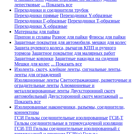
лепестковые
... Показать все
Переходники и соединители трубок
Переходники прямые
Переходники Y-образные
Переходники Г-образные
Переходники Т-образные
Переходники Х-образные
Материалы для пайки
Припои и сплавы
Разное для пайки
Флюсы для пайки
Защитные покрытия для автомобиля, мешки для колес
Защита рулевого колеса, рычагов КПП и ручного
тормоза
Защитное покрытие для малярных работ
Защитные коврики
Защитные накидки на сидения
Мешки для колес
... Показать все
Изолента, скотч, клейкие ленты, сигнальные ленты,
ленты для ограждений
Изоляционные ленты
Светоотражающие, разметочные и
оградительные ленты
Алюминиевые и
металлизированные ленты
Двухсторонний скотч
автомобильный
Двухсторонний скотч монтажный
...
Показать все
Изолированные наконечники, разъемы, соединители,
коннекторы
ГСИ Гильзы соединительные изолированные
ГСИ-Т
Гильзы соединительные в термоусадочной изоляции
ГСИ-ТП Гильзы соединительные изолированный с
термоусадкой и припоем
ГСИ(н) Гильзы