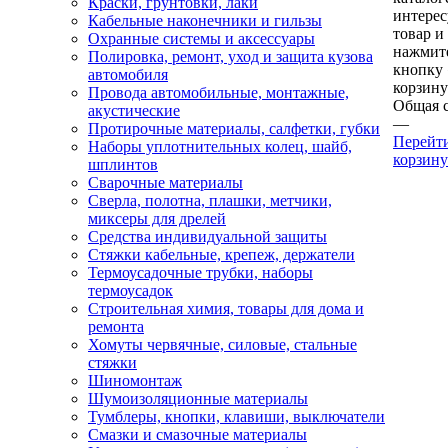
Краски, грунтовки, лаки
интере
Кабельные наконечники и гильзы
товар и
Охранные системы и аксессуары
нажмит
Полировка, ремонт, уход и защита кузова
кнопку
автомобиля
корзину
Провода автомобильные, монтажные,
Общая 
акустические
—
Протирочные материалы, салфетки, губки
Перейт
Наборы уплотнительных колец, шайб,
корзину
шплинтов
Сварочные материалы
Сверла, полотна, плашки, метчики,
миксеры для дрелей
Средства индивидуальной защиты
Стяжки кабельные, крепеж, держатели
Термоусадочные трубки, наборы
термоусадок
Строительная химия, товары для дома и
ремонта
Хомуты червячные, силовые, стальные
стяжки
Шиномонтаж
Шумоизоляционные материалы
Тумблеры, кнопки, клавиши, выключатели
Смазки и смазочные материалы