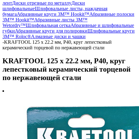
лент
Диски отрезные по металлу
Диски
шлифовальные
Шлифовальные листы, наждачная
бумага
Абразивные круги 3M™ Hookit™
Абразивные полоски
3M™ Hookit™
Абразивные листы 3M™
Wetordry™
Шлифовальная сетка
Абразивные и шлифовальные
губки
Абразивные круги для полировки
Шлифовальные круги
3M™ Roloc®
Алмазные диски и чашки
-
KRAFTOOL 125 х 22.2 мм, P40, круг лепестковый
керамический торцевой по нержавеющей стали
KRAFTOOL 125 х 22.2 мм, P40, круг
лепестковый керамический торцевой
по нержавеющей стали