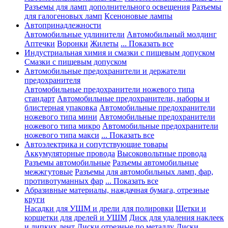
Разъемы для ламп дополнительного освещения
Разъемы
для галогеновых ламп
Ксеноновые лампы
Автопринадлежности
Автомобильные удлинители
Автомобильный молдинг
Аптечки
Воронки
Жилеты
... Показать все
Индустриальная химия и смазки с пищевым допуском
Смазки с пищевым допуском
Автомобильные предохранители и держатели
предохранителя
Автомобильные предохранители ножевого типа
стандарт
Автомобильные предохранители, наборы и
блистерная упаковка
Автомобильные предохранители
ножевого типа мини
Автомобильные предохранители
ножевого типа микро
Автомобильные предохранители
ножевого типа макси
... Показать все
Автоэлектрика и сопутствующие товары
Аккумуляторные провода
Высоковольтные провода
Разъемы автомобильные
Разъемы автомобильные
межжгутовые
Разъемы для автомобильных ламп, фар,
противотуманных фар
... Показать все
Абразивные материалы, наждачная бумага, отрезные
круги
Насадки для УШМ и дрели для полировки
Щетки и
корщетки для дрелей и УШМ
Диск для удаления наклеек
и липких лент
Диски отрезные по металлу
Диски