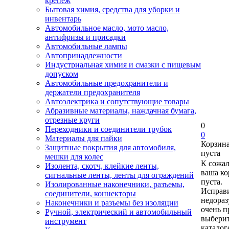
крепеж
Бытовая химия, средства для уборки и
инвентарь
Автомобильное масло, мото масло,
антифризы и присадки
Автомобильные лампы
Автопринадлежности
Индустриальная химия и смазки с пищевым
допуском
Автомобильные предохранители и
держатели предохранителя
Автоэлектрика и сопутствующие товары
Абразивные материалы, наждачная бумага,
отрезные круги
0
Переходники и соединители трубок
0
Материалы для пайки
Корзин
Защитные покрытия для автомобиля,
пуста
мешки для колес
К сожа
Изолента, скотч, клейкие ленты,
ваша ко
сигнальные ленты, ленты для ограждений
пуста.
Изолированные наконечники, разъемы,
Исправи
соединители, коннекторы
недора
Наконечники и разъемы без изоляции
очень п
Ручной, электрический и автомобильный
выберит
инструмент
каталог