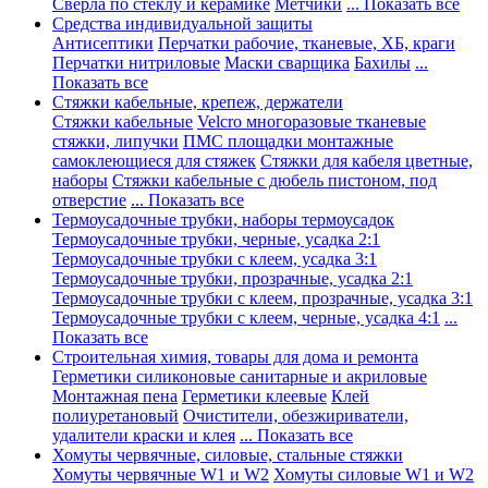
Сверла по стеклу и керамике
Метчики
... Показать все
Средства индивидуальной защиты
Антисептики
Перчатки рабочие, тканевые, ХБ, краги
Перчатки нитриловые
Маски сварщика
Бахилы
...
Показать все
Стяжки кабельные, крепеж, держатели
Стяжки кабельные
Velcro многоразовые тканевые
стяжки, липучки
ПМС площадки монтажные
самоклеющиеся для стяжек
Стяжки для кабеля цветные,
наборы
Стяжки кабельные с дюбель пистоном, под
отверстие
... Показать все
Термоусадочные трубки, наборы термоусадок
Термоусадочные трубки, черные, усадка 2:1
Термоусадочные трубки с клеем, усадка 3:1
Термоусадочные трубки, прозрачные, усадка 2:1
Термоусадочные трубки с клеем, прозрачные, усадка 3:1
Термоусадочные трубки с клеем, черные, усадка 4:1
...
Показать все
Строительная химия, товары для дома и ремонта
Герметики силиконовые санитарные и акриловые
Монтажная пена
Герметики клеевые
Клей
полиуретановый
Очистители, обезжириватели,
удалители краски и клея
... Показать все
Хомуты червячные, силовые, стальные стяжки
Хомуты червячные W1 и W2
Хомуты силовые W1 и W2