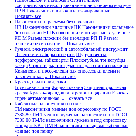
соединительные изолированные в нейлоновом корпусе
НВИ Наконечники вилочные изолированные
...
Показать все
Наконечники и разъемы без изоляции
НВ Наконечники вилочные
НК Наконечники кольцевые
без изоляции
НШВ наконечники штыревые втулочные
РП-М Разъем плоский без изоляции
РП-П Разъем
плоский без изоляции
... Показать все
Ручной, электрический и автомобильный инструмент
Отвертки и наборы отверток
Шуруповерты,
перфораторы, гайковерты
Плоскогубцы, тонкогубцы,
клещи
Стрипперы, инструменты для снятия изоляции
Кримперы и пресс-клещи для опрессовки клемм и
наконечников
... Показать все
Краски, грунтовки, лаки
Грунтовки-спрей
Жидкая резина
Защитная удаляемая
краска
Краска-карандаш для ремонта царапин
Краска-
спрей автомобильная
... Показать все
Кабельные наконечники и гильзы
ТМ наконечники медные под опрессовку по ГОСТ
7386-80
ТМЛ медные луженые наконечники по ГОСТ
7386-80
ТМЛс наконечники луженые под опрессовку
стандарт КВТ
ПМ Наконечники кольцевые кабельные
медные под пайку