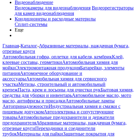
Видеонаблюдение
Видеокамеры для видеонаблюдения
Видеорегистраторы
для камер видеонаблюдения
Кондиционеры и расходные материлы
Сплит-системы
Еще
Главная
-
Каталог
-
Абразивные материалы, наждачная бумага,
отрезные круги
Автомобильная гофра, оплетки для кабеля, кембрик
Клей,
клеевые составы, герметики
Автомобильная химия для
мойки
Электромонтажная продукция
Батарейки, элементы
питания
Автомоечное оборудование и
аксессуары
Автомобильная химия для сервисного
участка
Метизы, строительный и автомобильный
крепеж
Паста, крем и лосьоны для очистки рук
Бытовая химия,
средства для уборки и инвентарь
Автомобильное масло, мото
масло, антифризы и присадки
Автомобильные лампы
Автопринадлежности
Индустриальная химия и смазки с
пищевым допуском
Автоэлектрика и сопутствующие
товары
Автомобильные предохранители и держатели
предохранителя
Абразивные материалы, наждачная бумага,
отрезные круги
Переходники и соединители
трубок
Материалы для пайки
Защитные покрытия для