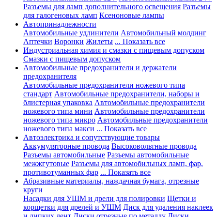
Разъемы для ламп дополнительного освещения
Разъемы
для галогеновых ламп
Ксеноновые лампы
Автопринадлежности
Автомобильные удлинители
Автомобильный молдинг
Аптечки
Воронки
Жилеты
... Показать все
Индустриальная химия и смазки с пищевым допуском
Смазки с пищевым допуском
Автомобильные предохранители и держатели
предохранителя
Автомобильные предохранители ножевого типа
стандарт
Автомобильные предохранители, наборы и
блистерная упаковка
Автомобильные предохранители
ножевого типа мини
Автомобильные предохранители
ножевого типа микро
Автомобильные предохранители
ножевого типа макси
... Показать все
Автоэлектрика и сопутствующие товары
Аккумуляторные провода
Высоковольтные провода
Разъемы автомобильные
Разъемы автомобильные
межжгутовые
Разъемы для автомобильных ламп, фар,
противотуманных фар
... Показать все
Абразивные материалы, наждачная бумага, отрезные
круги
Насадки для УШМ и дрели для полировки
Щетки и
корщетки для дрелей и УШМ
Диск для удаления наклеек
и липких лент
Диски отрезные по металлу
Диски