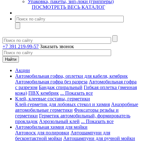
Упаковка, пакеты, зип-локи (грипперы)
ПОСМОТРЕТЬ ВЕСЬ КАТАЛОГ
+7 391 219-99-57
Заказать звонок
Акции
Автомобильная гофра, оплетки для кабеля, кембрик
Автомобильная гофра без разреза
Автомобильная гофра
с разрезом
Бандаж спиральный
Гибкая оплетка (змеиная
кожа)
ПВХ кембрик
... Показать все
Клей, клеевые составы, герметики
Клей-герметик для лобовых стекол и химия
Анаэробные
автомобильные герметики
Фиксаторы резьбы и
герметики
Герметик автомобильный, формирователь
прокладок
Аэрозольный клей
... Показать все
Автомобильная химия для мойки
Автовоск для полировки
Автошампуни для
бесконтактной мойки
Автошампуни для ручной мойки