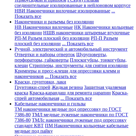
соединительные изолированные в нейлоновом корпусе
НВИ Наконечники вилочные изолированные
...
Показать все
Наконечники и разъемы без изоляции
НВ Наконечники вилочные
НК Наконечники кольцевые
без изоляции
НШВ наконечники штыревые втулочные
РП-М Разъем плоский без изоляции
РП-П Разъем
плоский без изоляции
... Показать все
Ручной, электрический и автомобильный инструмент
Отвертки и наборы отверток
Шуруповерты,
перфораторы, гайковерты
Плоскогубцы, тонкогубцы,
клещи
Стрипперы, инструменты для снятия изоляции
Кримперы и пресс-клещи для опрессовки клемм и
наконечников
... Показать все
Краски, грунтовки, лаки
Грунтовки-спрей
Жидкая резина
Защитная удаляемая
краска
Краска-карандаш для ремонта царапин
Краска-
спрей автомобильная
... Показать все
Кабельные наконечники и гильзы
ТМ наконечники медные под опрессовку по ГОСТ
7386-80
ТМЛ медные луженые наконечники по ГОСТ
7386-80
ТМЛс наконечники луженые под опрессовку
стандарт КВТ
ПМ Наконечники кольцевые кабельные
медные под пайку