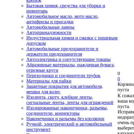
крепеж
Бытовая химия, средства для уборки и
инвентарь
Автомобильное масло, мото масло,
антифризы и присадки
Автомобильные лампы
Автопринадлежности
Индустриальная химия и смазки с пищевым
допуском
Автомобильные предохранители и
держатели предохранителя
Автоэлектрика и сопутствующие товары
Абразивные материалы, наждачная бумага,
отрезные круги
0
Переходники и соединители трубок
0
Материалы для пайки
Корзин
Защитные покрытия для автомобиля,
пуста
мешки для колес
К сожа
Изолента, скотч, клейкие ленты,
ваша ко
сигнальные ленты, ленты для ограждений
пуста.
Изолированные наконечники, разъемы,
Исправи
соединители, коннекторы
недора
Наконечники и разъемы без изоляции
очень п
Ручной, электрический и автомобильный
выберит
инструмент
каталог