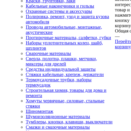
Краски, грунтовки, лаки
интере
Кабельные наконечники и гильзы
товар и
Охранные системы и аксессуары
нажмит
Полировка, ремонт, уход и защита кузова
кнопку
автомобиля
корзину
Провода автомобильные, монтажные,
Общая 
акустические
—
Протирочные материалы, салфетки, губки
Перейт
Наборы уплотнительных колец, шайб,
корзину
шплинтов
Сварочные материалы
Сверла, полотна, плашки, метчики,
миксеры для дрелей
Средства индивидуальной защиты
Стяжки кабельные, крепеж, держатели
Термоусадочные трубки, наборы
термоусадок
Строительная химия, товары для дома и
ремонта
Хомуты червячные, силовые, стальные
стяжки
Шиномонтаж
Шумоизоляционные материалы
Тумблеры, кнопки, клавиши, выключатели
Смазки и смазочные материалы