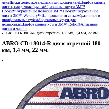
лент
Диски лепестковые
Диски шлифовальные
Шлифовальные
листы, наждачная бумага
Абразивные круги 3M™
Hookit™
Абразивные полоски 3M™ Hookit™
Абразивные
листы 3M™ Wetordry™
Шлифовальная сетка
Абразивные и
шлифовальные губки
Абразивные круги для
полировки
Шлифовальные круги 3M™ Roloc®
Алмазные
диски и чашки
-
ABRO CD-18014-R диск отрезной 180 мм, 1,4 мм, 22 мм.
ABRO CD-18014-R диск отрезной 180
мм, 1,4 мм, 22 мм.