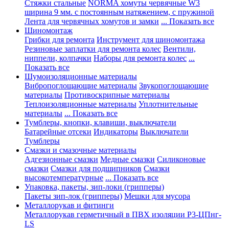
Стяжки стальные
NORMA хомуты червячные W3
ширина 9 мм. с постоянным натяжением, с пружиной
Лента для червячных хомутов и замки
... Показать все
Шиномонтаж
Грибки для ремонта
Инструмент для шиномонтажа
Резиновые заплатки для ремонта колес
Вентили,
ниппели, колпачки
Наборы для ремонта колес
...
Показать все
Шумоизоляционные материалы
Вибропоглощающие материалы
Звукопоглощающие
материалы
Противоскрипные материалы
Теплоизоляционные материалы
Уплотнительные
материалы
... Показать все
Тумблеры, кнопки, клавиши, выключатели
Батарейные отсеки
Индикаторы
Выключатели
Тумблеры
Смазки и смазочные материалы
Адгезионные смазки
Медные смазки
Силиконовые
смазки
Смазки для подшипников
Смазки
высокотемпературные
... Показать все
Упаковка, пакеты, зип-локи (грипперы)
Пакеты зип-лок (грипперы)
Мешки для мусора
Металлорукав и фитинги
Металлорукав герметичный в ПВХ изоляции Р3-ЦПнг-
LS