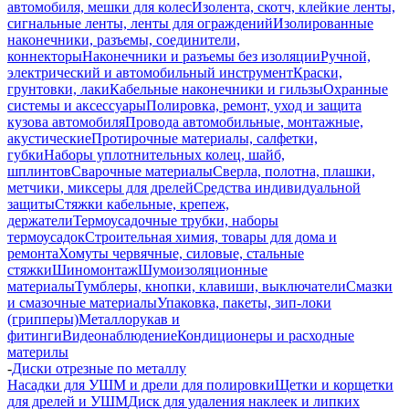
автомобиля, мешки для колес
Изолента, скотч, клейкие ленты,
сигнальные ленты, ленты для ограждений
Изолированные
наконечники, разъемы, соединители,
коннекторы
Наконечники и разъемы без изоляции
Ручной,
электрический и автомобильный инструмент
Краски,
грунтовки, лаки
Кабельные наконечники и гильзы
Охранные
системы и аксессуары
Полировка, ремонт, уход и защита
кузова автомобиля
Провода автомобильные, монтажные,
акустические
Протирочные материалы, салфетки,
губки
Наборы уплотнительных колец, шайб,
шплинтов
Сварочные материалы
Сверла, полотна, плашки,
метчики, миксеры для дрелей
Средства индивидуальной
защиты
Стяжки кабельные, крепеж,
держатели
Термоусадочные трубки, наборы
термоусадок
Строительная химия, товары для дома и
ремонта
Хомуты червячные, силовые, стальные
стяжки
Шиномонтаж
Шумоизоляционные
материалы
Тумблеры, кнопки, клавиши, выключатели
Смазки
и смазочные материалы
Упаковка, пакеты, зип-локи
(грипперы)
Металлорукав и
фитинги
Видеонаблюдение
Кондиционеры и расходные
материлы
-
Диски отрезные по металлу
Насадки для УШМ и дрели для полировки
Щетки и корщетки
для дрелей и УШМ
Диск для удаления наклеек и липких