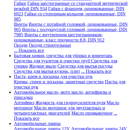
Гайки
Гайки шестигранные со стандартной метрической
резьбой DIN 934
Гайки с фланцем, оцинкованные, DIN
6923
Гайки со стопорным кольцом, оцинкованные, DIN
985
Винты
Винты с потайной головкой, оцинкованные, DIN
965
Винты с полукруглой головкой, оцинкованные, DIN
7985
Винты с внутренним шестигранником,
оцинкованные, класс прочности 8.8, DIN 912
Гвозди
Гвозди строительные
... Показать все
Бытовая химия, средства для уборки и инвентарь
Средства для туалетов и очистки труб
Средства для
стирки
Жидкое мыло
Средства для мытья посуды
Средства для мытья кухонь, плит
... Показать все
Паста, крем и лосьоны для очистки рук
Кремы, спреи и лосьоны, защитные средства
Пасты для
очистки рук
Автомобильное масло, мото масло, антифризы и
присадки
Антифриз
Жидкость для гидроусилителя руля
Масло
моторное
Масло моторное для двухтактных и
четырехтактных двигателей
Масло промывочное
...
Показать все
Автомобильные лампы
Автомобильные лампы 12V
Автомобильные лампы 24V