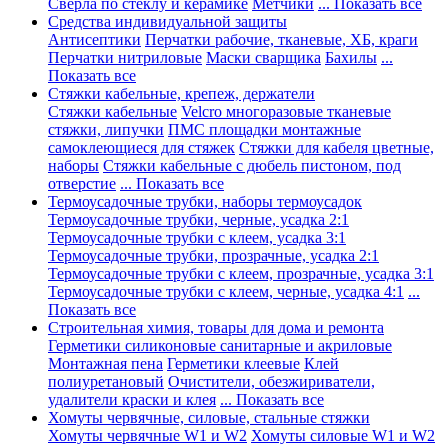
Сверла по стеклу и керамике
Метчики
... Показать все
Средства индивидуальной защиты
Антисептики
Перчатки рабочие, тканевые, ХБ, краги
Перчатки нитриловые
Маски сварщика
Бахилы
...
Показать все
Стяжки кабельные, крепеж, держатели
Стяжки кабельные
Velcro многоразовые тканевые
стяжки, липучки
ПМС площадки монтажные
самоклеющиеся для стяжек
Стяжки для кабеля цветные,
наборы
Стяжки кабельные с дюбель пистоном, под
отверстие
... Показать все
Термоусадочные трубки, наборы термоусадок
Термоусадочные трубки, черные, усадка 2:1
Термоусадочные трубки с клеем, усадка 3:1
Термоусадочные трубки, прозрачные, усадка 2:1
Термоусадочные трубки с клеем, прозрачные, усадка 3:1
Термоусадочные трубки с клеем, черные, усадка 4:1
...
Показать все
Строительная химия, товары для дома и ремонта
Герметики силиконовые санитарные и акриловые
Монтажная пена
Герметики клеевые
Клей
полиуретановый
Очистители, обезжириватели,
удалители краски и клея
... Показать все
Хомуты червячные, силовые, стальные стяжки
Хомуты червячные W1 и W2
Хомуты силовые W1 и W2