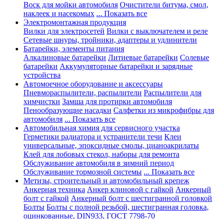
Воск для мойки автомобиля
Очистители битума, смол,
наклеек и насекомых
... Показать все
Электромонтажная продукция
Вилки для электросетей
Вилки с выключателем и реле
Сетевые шнуры, тройники, адаптеры и удлинители
Батарейки, элементы питания
Алкалиновые батарейки
Литиевые батарейки
Солевые
батарейки
Аккумуляторные батарейки и зарядные
устройства
Автомоечное оборудование и аксессуары
Пневмораспылители, распылители
Распылители для
химчистки
Замша для протирки автомобиля
Пенообразующие насадки
Салфетки из микрофибры для
автомобиля
... Показать все
Автомобильная химия для сервисного участка
Герметики радиатора и устранители течи
Клеи
универсальные, эпоксидные смолы, цианоакрилаты
Клей для лобовых стекол, наборы для ремонта
Обслуживание автомобиля в зимний период
Обслуживание тормозной системы
... Показать все
Метизы, строительный и автомобильный крепеж
Анкерная техника
Анкер клиновой с гайкой
Анкерный
болт с гайкой
Анкерный болт с шестигранной головкой
Болты
Болты с полной резьбой, шестигранная головка,
оцинкованные, DIN933, ГОСТ 7798-70