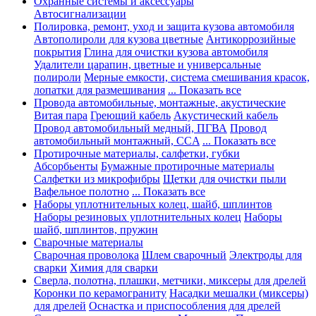
Охранные системы и аксессуары
Автосигнализации
Полировка, ремонт, уход и защита кузова автомобиля
Автополироли для кузова цветные
Антикоррозийные
покрытия
Глина для очистки кузова автомобиля
Удалители царапин, цветные и универсальные
полироли
Мерные емкости, система смешивания красок,
лопатки для размешивания
... Показать все
Провода автомобильные, монтажные, акустические
Витая пара
Греющий кабель
Акустический кабель
Провод автомобильный медный, ПГВА
Провод
автомобильный монтажный, CCA
... Показать все
Протирочные материалы, салфетки, губки
Абсорбьенты
Бумажные протирочные материалы
Салфетки из микрофибры
Щетки для очистки пыли
Вафельное полотно
... Показать все
Наборы уплотнительных колец, шайб, шплинтов
Наборы резиновых уплотнительных колец
Наборы
шайб, шплинтов, пружин
Сварочные материалы
Сварочная проволока
Шлем сварочный
Электроды для
сварки
Химия для сварки
Сверла, полотна, плашки, метчики, миксеры для дрелей
Коронки по керамограниту
Насадки мешалки (миксеры)
для дрелей
Оснастка и приспособления для дрелей