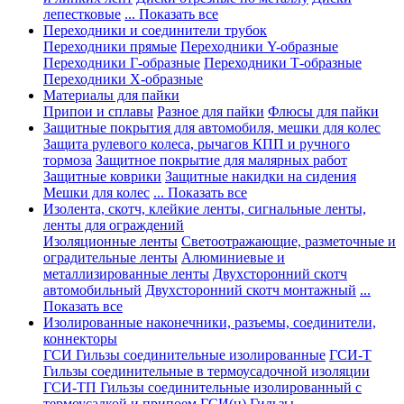
лепестковые
... Показать все
Переходники и соединители трубок
Переходники прямые
Переходники Y-образные
Переходники Г-образные
Переходники Т-образные
Переходники Х-образные
Материалы для пайки
Припои и сплавы
Разное для пайки
Флюсы для пайки
Защитные покрытия для автомобиля, мешки для колес
Защита рулевого колеса, рычагов КПП и ручного
тормоза
Защитное покрытие для малярных работ
Защитные коврики
Защитные накидки на сидения
Мешки для колес
... Показать все
Изолента, скотч, клейкие ленты, сигнальные ленты,
ленты для ограждений
Изоляционные ленты
Светоотражающие, разметочные и
оградительные ленты
Алюминиевые и
металлизированные ленты
Двухсторонний скотч
автомобильный
Двухсторонний скотч монтажный
...
Показать все
Изолированные наконечники, разъемы, соединители,
коннекторы
ГСИ Гильзы соединительные изолированные
ГСИ-Т
Гильзы соединительные в термоусадочной изоляции
ГСИ-ТП Гильзы соединительные изолированный с
термоусадкой и припоем
ГСИ(н) Гильзы