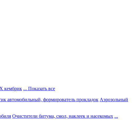
Х кембрик
... Показать все
тик автомобильный, формирователь прокладок
Аэрозольный
обиля
Очистители битума, смол, наклеек и насекомых
...