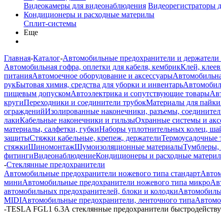
Видеокамеры для видеонаблюдения
Видеорегистраторы 
Кондиционеры и расходные материлы
Сплит-системы
Еще
Главная
-
Каталог
-
Автомобильные предохранители и держатели
Автомобильная гофра, оплетки для кабеля, кембрик
Клей, клеев
питания
Автомоечное оборудование и аксессуары
Автомобильна
рук
Бытовая химия, средства для уборки и инвентарь
Автомобиль
пищевым допуском
Автоэлектрика и сопутствующие товары
Ав
круги
Переходники и соединители трубок
Материалы для пайки
ограждений
Изолированные наконечники, разъемы, соединител
лаки
Кабельные наконечники и гильзы
Охранные системы и акс
материалы, салфетки, губки
Наборы уплотнительных колец, ша
защиты
Стяжки кабельные, крепеж, держатели
Термоусадочные 
стяжки
Шиномонтаж
Шумоизоляционные материалы
Тумблеры,
фитинги
Видеонаблюдение
Кондиционеры и расходные матери
-
Стеклянные предохранители
Автомобильные предохранители ножевого типа стандарт
Автом
мини
Автомобильные предохранители ножевого типа микро
Ав
автомобильных предохранителей, блоки и колодки
Автомобиль
MIDI
Автомобильные предохранители, ленточного типа
Автомо
-
TESLA FGL1 6.3А стеклянные предохранители быстродейств