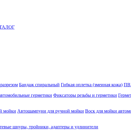
ТАЛОГ
 разрезом
Бандаж спиральный
Гибкая оплетка (змеиная кожа)
ПВ
автомобильные герметики
Фиксаторы резьбы и герметики
Герме
й мойки
Автошампуни для ручной мойки
Воск для мойки автом
тевые шнуры, тройники, адаптеры и удлинители