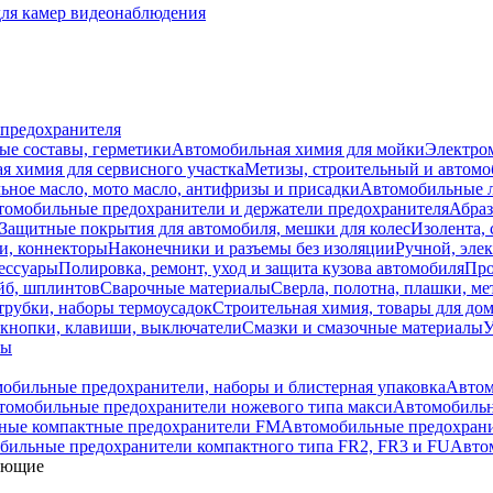
для камер видеонаблюдения
 предохранителя
ые составы, герметики
Автомобильная химия для мойки
Электро
я химия для сервисного участка
Метизы, строительный и автом
ное масло, мото масло, антифризы и присадки
Автомобильные
томобильные предохранители и держатели предохранителя
Абраз
Защитные покрытия для автомобиля, мешки для колес
Изолента, 
и, коннекторы
Наконечники и разъемы без изоляции
Ручной, эле
ессуары
Полировка, ремонт, уход и защита кузова автомобиля
Про
йб, шплинтов
Сварочные материалы
Сверла, полотна, плашки, ме
трубки, наборы термоусадок
Строительная химия, товары для дом
 кнопки, клавиши, выключатели
Смазки и смазочные материалы
У
лы
обильные предохранители, наборы и блистерная упаковка
Автом
томобильные предохранители ножевого типа макси
Автомобильн
ные компактные предохранители FM
Автомобильные предохран
бильные предохранители компактного типа FR2, FR3 и FU
Авто
ующие