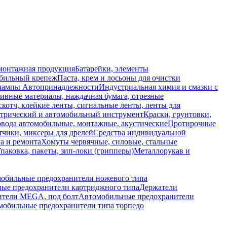
монтажная продукция
Батарейки, элементы
обильный крепеж
Паста, крем и лосьоны для очистки
 лампы
Автопринадлежности
Индустриальная химия и смазки с
ивные материалы, наждачная бумага, отрезные
скотч, клейкие ленты, сигнальные ленты, ленты для
ктрический и автомобильный инструмент
Краски, грунтовки,
вода автомобильные, монтажные, акустические
Протирочные
тчики, миксеры для дрелей
Средства индивидуальной
а и ремонта
Хомуты червячные, силовые, стальные
паковка, пакеты, зип-локи (грипперы)
Металлорукав и
обильные предохранители ножевого типа
ые предохранители картриджного типа
Держатели
ители MEGA, под болт
Автомобильные предохранители
мобильные предохранители типа торпедо