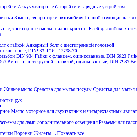
тарейки
Аккумуляторные батарейки и зарядные устройства
чистки
Замша для протирки автомобиля
Пенообразующие насадк
ьные, эпоксидные смолы, цианоакрилаты
Клей для лобовых стек
е
лт с гайкой
Анкерный болт с шестигранной головкой
оцинкованные, DIN933, ГОСТ 7798-70
резьбой DIN 934
Гайки с фланцем, оцинкованные, DIN 6923
Гайк
965
Винты с полукруглой головкой, оцинкованные, DIN 7985
Ви
ки
Жидкое мыло
Средства для мытья посуды
Средства для мытья 
чистки рук
и
рное
Масло моторное для двухтактных и четырехтактных двига
Разъемы для ламп дополнительного освещения
Разъемы для гало
течки
Воронки
Жилеты
... Показать все