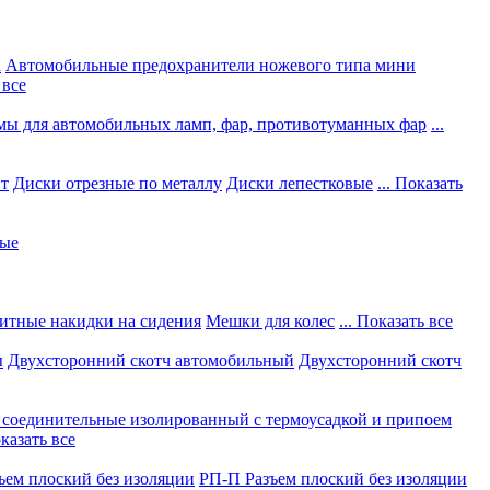
а
Автомобильные предохранители ножевого типа мини
 все
мы для автомобильных ламп, фар, противотуманных фар
...
нт
Диски отрезные по металлу
Диски лепестковые
... Показать
ные
итные накидки на сидения
Мешки для колес
... Показать все
ы
Двухсторонний скотч автомобильный
Двухсторонний скотч
соединительные изолированный с термоусадкой и припоем
оказать все
ъем плоский без изоляции
РП-П Разъем плоский без изоляции