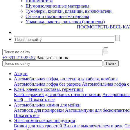
Шиномонтаж
Шумоизоляционные материалы
Тумблеры, кнопки, клавиши, выключатели
Смазки и смазочные материалы
Упаковка, пакеты, зип-локи (грипперы)
ПОСМОТРЕТЬ ВЕСЬ КА
+7 391 219-99-57
Заказать звонок
Акции
Автомобильная гофра, оплетки для кабеля, кембрик
Автомобильная гофра без разреза
Автомобильная гофра с
Клей, клеевые составы, герметики
Клей-герметик для лобовых стекол и химия
Анаэробные 
клей
... Показать все
Автомобильная химия для мойки
Автовоск для полировки
Автошампуни для бесконтактно
Показать все
Электромонтажная продукция
Вилки для электросетей
Вилки с выключателем и реле
Се