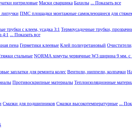
чатки нитриловые
Маски сварщика
Бахилы
... Показать все
, липучки
ПМС площадки монтажные самоклеющиеся для стяже
е трубки с клеем, усадка 3:1
Термоусадочные трубки, прозрачны
 4:1
... Показать все
ная пена
Герметики клеевые
Клей полиуретановый
Очистители,
тяжки стальные
NORMA хомуты червячные W3 ширина 9 мм. с 
овые заплатки для ремонта колес
Вентили, ниппели, колпачки
На
риалы
Противоскрипные материалы
Теплоизоляционные матери
и
Смазки для подшипников
Смазки высокотемпературные
... По
S