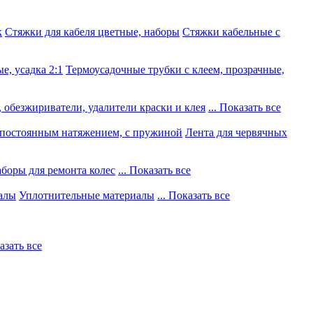
к
Стяжки для кабеля цветные, наборы
Стяжки кабельные с
е, усадка 2:1
Термоусадочные трубки с клеем, прозрачные,
 обезжириватели, удалители краски и клея
... Показать все
постоянным натяжением, с пружиной
Лента для червячных
боры для ремонта колес
... Показать все
алы
Уплотнительные материалы
... Показать все
казать все