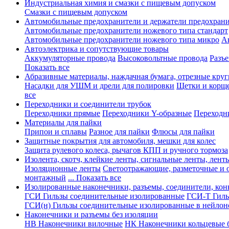
Индустриальная химия и смазки с пищевым допуском
Смазки с пищевым допуском
Автомобильные предохранители и держатели предохрани
Автомобильные предохранители ножевого типа стандарт
Автомобильные предохранители ножевого типа микро
А
Автоэлектрика и сопутствующие товары
Аккумуляторные провода
Высоковольтные провода
Разъ
Показать все
Абразивные материалы, наждачная бумага, отрезные круг
Насадки для УШМ и дрели для полировки
Щетки и корщ
все
Переходники и соединители трубок
Переходники прямые
Переходники Y-образные
Переходн
Материалы для пайки
Припои и сплавы
Разное для пайки
Флюсы для пайки
Защитные покрытия для автомобиля, мешки для колес
Защита рулевого колеса, рычагов КПП и ручного тормоза
Изолента, скотч, клейкие ленты, сигнальные ленты, лент
Изоляционные ленты
Светоотражающие, разметочные и 
монтажный
... Показать все
Изолированные наконечники, разъемы, соединители, ко
ГСИ Гильзы соединительные изолированные
ГСИ-Т Гиль
ГСИ(н) Гильзы соединительные изолированные в нейлон
Наконечники и разъемы без изоляции
НВ Наконечники вилочные
НК Наконечники кольцевые б