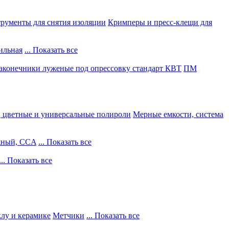
рументы для снятия изоляции
Кримперы и пресс-клещи для
ильная
... Показать все
конечники луженые под опрессовку стандарт КВТ
ПМ
, цветные и универсальные полироли
Мерные емкости, система
жный, CCA
... Показать все
... Показать все
клу и керамике
Метчики
... Показать все