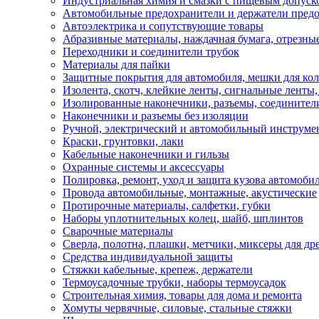
Индустриальная химия и смазки с пищевым допуск
Автомобильные предохранители и держатели пред
Автоэлектрика и сопутствующие товары
Абразивные материалы, наждачная бумага, отрезны
Переходники и соединители трубок
Материалы для пайки
Защитные покрытия для автомобиля, мешки для кол
Изолента, скотч, клейкие ленты, сигнальные ленты
Изолированные наконечники, разъемы, соединител
Наконечники и разъемы без изоляции
Ручной, электрический и автомобильный инструме
Краски, грунтовки, лаки
Кабельные наконечники и гильзы
Охранные системы и аксессуары
Полировка, ремонт, уход и защита кузова автомоби
Провода автомобильные, монтажные, акустические
Протирочные материалы, салфетки, губки
Наборы уплотнительных колец, шайб, шплинтов
Сварочные материалы
Сверла, полотна, плашки, метчики, миксеры для др
Средства индивидуальной защиты
Стяжки кабельные, крепеж, держатели
Термоусадочные трубки, наборы термоусадок
Строительная химия, товары для дома и ремонта
Хомуты червячные, силовые, стальные стяжки