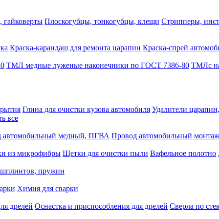
, гайковерты
Плоскогубцы, тонкогубцы, клещи
Стрипперы, инст
ска
Краска-карандаш для ремонта царапин
Краска-спрей автомоб
80
ТМЛ медные луженые наконечники по ГОСТ 7386-80
ТМЛс на
крытия
Глина для очистки кузова автомобиля
Удалители царапин
ть все
 автомобильный медный, ПГВА
Провод автомобильный монта
ки из микрофибры
Щетки для очистки пыли
Вафельное полотно
 шплинтов, пружин
варки
Химия для сварки
ля дрелей
Оснастка и приспособления для дрелей
Сверла по сте