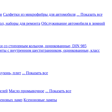
и
Салфетки из микрофибры для автомобиля
... Показать все
ол, наборы для ремонта
Обслуживание автомобиля в зимний
и со стопорным кольцом, оцинкованные, DIN 985
нты с внутренним шестигранником, оцинкованные, класс
кухонь, плит
... Показать все
телей
Масло промывочное
... Показать все
геновых ламп
Ксеноновые лампы