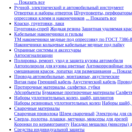
... Показать все
Ручной, электрический и автомобильный инструмент
Отвертки и наборы отверток
Шуруповерты, перфораторы
опрессовки клемм и наконечников
... Показать все
Краски, грунтовки, лаки
Грунтовки-спрей
Жидкая резина
Защитная удаляемая кра
Кабельные наконечники и гильзы
ТМ наконечники медные под опрессовку по ГОСТ 7386-
Наконечники кольцевые кабельные медные под пайку
Охранные системы и аксессуары
Автосигнализации
Полировка, ремонт, уход и защита кузова автомобиля
Автополироли для кузова цветные
Антикоррозийные по
смешивания красок, лопатки для размешивания
... Показа
Провода автомобильные, монтажные, акустические
Витая пара
Греющий кабель
Акустический кабель
Провод
Протирочные материалы, салфетки, губки
Абсорбьенты
Бумажные протирочные материалы
Салфет
Наборы уплотнительных колец, шайб, шплинтов
Наборы резиновых уплотнительных колец
Наборы шайб,
Сварочные материалы
Сварочная проволока
Шлем сварочный
Электроды для с
Сверла, полотна, плашки, метчики, миксеры для дрелей
Коронки по керамограниту
Насадки мешалки (миксеры) д
Средства индивидуальной защиты