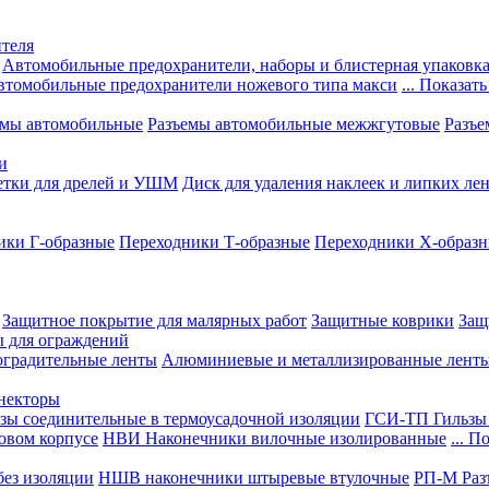
теля
Автомобильные предохранители, наборы и блистерная упаковк
втомобильные предохранители ножевого типа макси
... Показать
емы автомобильные
Разъемы автомобильные межжгутовые
Разъе
и
етки для дрелей и УШМ
Диск для удаления наклеек и липких ле
ики Г-образные
Переходники Т-образные
Переходники Х-образ
Защитное покрытие для малярных работ
Защитные коврики
Защ
ы для ограждений
оградительные ленты
Алюминиевые и металлизированные лент
ннекторы
зы соединительные в термоусадочной изоляции
ГСИ-ТП Гильзы 
овом корпусе
НВИ Наконечники вилочные изолированные
... П
ез изоляции
НШВ наконечники штыревые втулочные
РП-М Раз