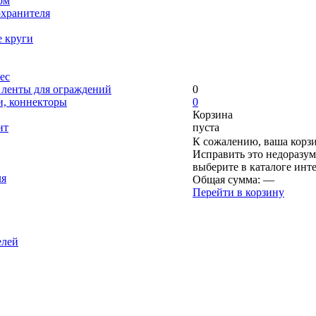
ом
охранителя
е круги
ес
, ленты для ограждений
0
и, коннекторы
0
Корзина
нт
пуста
К сожалению, ваша корзи
Исправить это недоразум
выберите в каталоге инт
ля
Общая сумма:
—
Перейти в корзину
елей