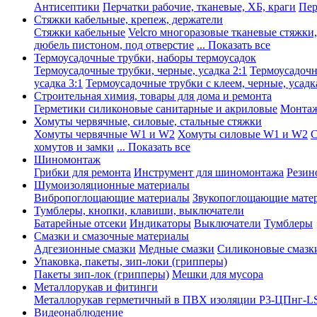
Антисептики
Перчатки рабочие, тканевые, ХБ, краги
Пер
Стяжки кабельные, крепеж, держатели
Стяжки кабельные
Velcro многоразовые тканевые стяжки
дюбель пистоном, под отверстие
... Показать все
Термоусадочные трубки, наборы термоусадок
Термоусадочные трубки, черные, усадка 2:1
Термоусадочны
усадка 3:1
Термоусадочные трубки с клеем, черные, усадка
Строительная химия, товары для дома и ремонта
Герметики силиконовые санитарные и акриловые
Монтаж
Хомуты червячные, силовые, стальные стяжки
Хомуты червячные W1 и W2
Хомуты силовые W1 и W2
С
хомутов и замки
... Показать все
Шиномонтаж
Грибки для ремонта
Инструмент для шиномонтажа
Резин
Шумоизоляционные материалы
Вибропоглощающие материалы
Звукопоглощающие мате
Тумблеры, кнопки, клавиши, выключатели
Батарейные отсеки
Индикаторы
Выключатели
Тумблеры
Смазки и смазочные материалы
Адгезионные смазки
Медные смазки
Силиконовые смазк
Упаковка, пакеты, зип-локи (грипперы)
Пакеты зип-лок (грипперы)
Мешки для мусора
Металлорукав и фитинги
Металлорукав герметичный в ПВХ изоляции Р3-ЦПнг-L
Видеонаблюдение