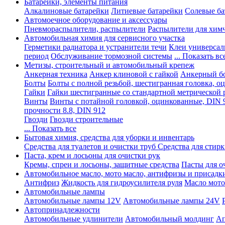
Батарейки, элементы питания
Алкалиновые батарейки
Литиевые батарейки
Солевые ба
Автомоечное оборудование и аксессуары
Пневмораспылители, распылители
Распылители для хим
Автомобильная химия для сервисного участка
Герметики радиатора и устранители течи
Клеи универсал
период
Обслуживание тормозной системы
... Показать вс
Метизы, строительный и автомобильный крепеж
Анкерная техника
Анкер клиновой с гайкой
Анкерный бо
Болты
Болты с полной резьбой, шестигранная головка, 
Гайки
Гайки шестигранные со стандартной метрической 
Винты
Винты с потайной головкой, оцинкованные, DIN 
прочности 8.8, DIN 912
Гвозди
Гвозди строительные
... Показать все
Бытовая химия, средства для уборки и инвентарь
Средства для туалетов и очистки труб
Средства для стир
Паста, крем и лосьоны для очистки рук
Кремы, спреи и лосьоны, защитные средства
Пасты для о
Автомобильное масло, мото масло, антифризы и присадк
Антифриз
Жидкость для гидроусилителя руля
Масло мото
Автомобильные лампы
Автомобильные лампы 12V
Автомобильные лампы 24V
Автопринадлежности
Автомобильные удлинители
Автомобильный молдинг
Ап