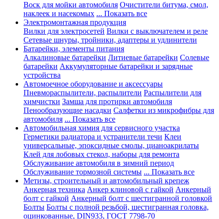
Воск для мойки автомобиля
Очистители битума, смол,
наклеек и насекомых
... Показать все
Электромонтажная продукция
Вилки для электросетей
Вилки с выключателем и реле
Сетевые шнуры, тройники, адаптеры и удлинители
Батарейки, элементы питания
Алкалиновые батарейки
Литиевые батарейки
Солевые
батарейки
Аккумуляторные батарейки и зарядные
устройства
Автомоечное оборудование и аксессуары
Пневмораспылители, распылители
Распылители для
химчистки
Замша для протирки автомобиля
Пенообразующие насадки
Салфетки из микрофибры для
автомобиля
... Показать все
Автомобильная химия для сервисного участка
Герметики радиатора и устранители течи
Клеи
универсальные, эпоксидные смолы, цианоакрилаты
Клей для лобовых стекол, наборы для ремонта
Обслуживание автомобиля в зимний период
Обслуживание тормозной системы
... Показать все
Метизы, строительный и автомобильный крепеж
Анкерная техника
Анкер клиновой с гайкой
Анкерный
болт с гайкой
Анкерный болт с шестигранной головкой
Болты
Болты с полной резьбой, шестигранная головка,
оцинкованные, DIN933, ГОСТ 7798-70