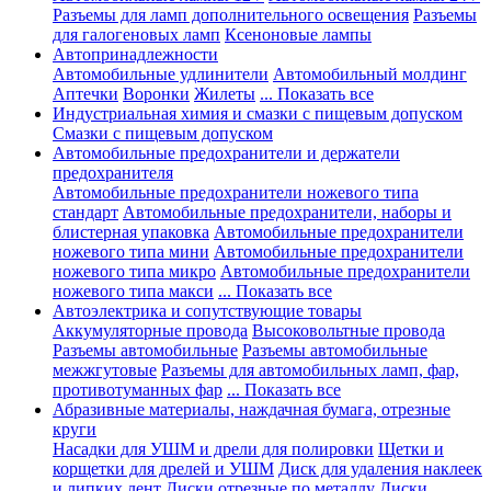
Разъемы для ламп дополнительного освещения
Разъемы
для галогеновых ламп
Ксеноновые лампы
Автопринадлежности
Автомобильные удлинители
Автомобильный молдинг
Аптечки
Воронки
Жилеты
... Показать все
Индустриальная химия и смазки с пищевым допуском
Смазки с пищевым допуском
Автомобильные предохранители и держатели
предохранителя
Автомобильные предохранители ножевого типа
стандарт
Автомобильные предохранители, наборы и
блистерная упаковка
Автомобильные предохранители
ножевого типа мини
Автомобильные предохранители
ножевого типа микро
Автомобильные предохранители
ножевого типа макси
... Показать все
Автоэлектрика и сопутствующие товары
Аккумуляторные провода
Высоковольтные провода
Разъемы автомобильные
Разъемы автомобильные
межжгутовые
Разъемы для автомобильных ламп, фар,
противотуманных фар
... Показать все
Абразивные материалы, наждачная бумага, отрезные
круги
Насадки для УШМ и дрели для полировки
Щетки и
корщетки для дрелей и УШМ
Диск для удаления наклеек
и липких лент
Диски отрезные по металлу
Диски