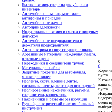
крепеж
Бытовая химия, средства для уборки и
инвентарь
Автомобильное масло, мото масло,
антифризы и присадки
Автомобильные лампы
Автопринадлежности
Индустриальная химия и смазки с пищевым
допуском
Автомобильные предохранители и
держатели предохранителя
Автоэлектрика и сопутствующие товары
Абразивные материалы, наждачная бумага,
отрезные круги
0
Переходники и соединители трубок
0
Материалы для пайки
Корзин
Защитные покрытия для автомобиля,
пуста
мешки для колес
К сожа
Изолента, скотч, клейкие ленты,
ваша ко
сигнальные ленты, ленты для ограждений
пуста.
Изолированные наконечники, разъемы,
Исправи
соединители, коннекторы
недора
Наконечники и разъемы без изоляции
очень п
Ручной, электрический и автомобильный
выберит
инструмент
каталог