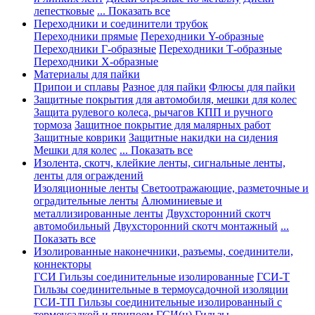
лепестковые
... Показать все
Переходники и соединители трубок
Переходники прямые
Переходники Y-образные
Переходники Г-образные
Переходники Т-образные
Переходники Х-образные
Материалы для пайки
Припои и сплавы
Разное для пайки
Флюсы для пайки
Защитные покрытия для автомобиля, мешки для колес
Защита рулевого колеса, рычагов КПП и ручного
тормоза
Защитное покрытие для малярных работ
Защитные коврики
Защитные накидки на сидения
Мешки для колес
... Показать все
Изолента, скотч, клейкие ленты, сигнальные ленты,
ленты для ограждений
Изоляционные ленты
Светоотражающие, разметочные и
оградительные ленты
Алюминиевые и
металлизированные ленты
Двухсторонний скотч
автомобильный
Двухсторонний скотч монтажный
...
Показать все
Изолированные наконечники, разъемы, соединители,
коннекторы
ГСИ Гильзы соединительные изолированные
ГСИ-Т
Гильзы соединительные в термоусадочной изоляции
ГСИ-ТП Гильзы соединительные изолированный с
термоусадкой и припоем
ГСИ(н) Гильзы