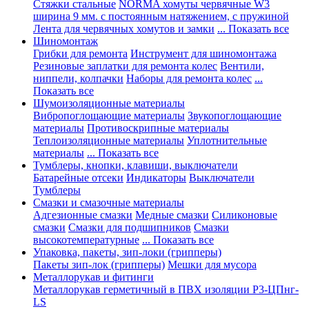
Стяжки стальные
NORMA хомуты червячные W3
ширина 9 мм. с постоянным натяжением, с пружиной
Лента для червячных хомутов и замки
... Показать все
Шиномонтаж
Грибки для ремонта
Инструмент для шиномонтажа
Резиновые заплатки для ремонта колес
Вентили,
ниппели, колпачки
Наборы для ремонта колес
...
Показать все
Шумоизоляционные материалы
Вибропоглощающие материалы
Звукопоглощающие
материалы
Противоскрипные материалы
Теплоизоляционные материалы
Уплотнительные
материалы
... Показать все
Тумблеры, кнопки, клавиши, выключатели
Батарейные отсеки
Индикаторы
Выключатели
Тумблеры
Смазки и смазочные материалы
Адгезионные смазки
Медные смазки
Силиконовые
смазки
Смазки для подшипников
Смазки
высокотемпературные
... Показать все
Упаковка, пакеты, зип-локи (грипперы)
Пакеты зип-лок (грипперы)
Мешки для мусора
Металлорукав и фитинги
Металлорукав герметичный в ПВХ изоляции Р3-ЦПнг-
LS