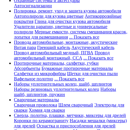
Охранные системы и аксессуары
Автосигнализации
Полировка, ремонт, уход и защита кузова автомобиля
Автополироли для кузова цветные
Антикоррозийные
покрытия
Глина для очистки кузова автомобиля
Удалители царапин, цветные и универсальные
полироли
Мерные емкости, система смешивания красок,
лопатки для размешивания
... Показать все
Провода автомобильные, монтажные, акустические
Витая пара
Греющий кабель
Акустический кабель
Провод автомобильный медный, ПГВА
Провод
автомобильный монтажный, CCA
... Показать все
Протирочные материалы, салфетки, губки
Абсорбьенты
Бумажные протирочные материалы
Салфетки из микрофибры
Щетки для очистки пыли
Вафельное полотно
... Показать все
Наборы уплотнительных колец, шайб, шплинтов
Наборы резиновых уплотнительных колец
Наборы
шайб, шплинтов, пружин
Сварочные материалы
Сварочная проволока
Шлем сварочный
Электроды для
сварки
Химия для сварки
Сверла, полотна, плашки, метчики, миксеры для дрелей
Коронки по керамограниту
Насадки мешалки (миксеры)
для дрелей
Оснастка и приспособления для дрелей