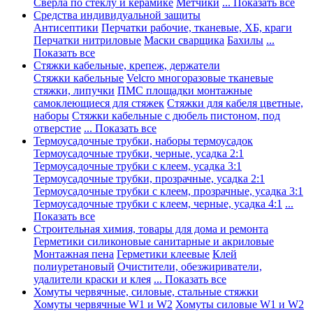
Сверла по стеклу и керамике
Метчики
... Показать все
Средства индивидуальной защиты
Антисептики
Перчатки рабочие, тканевые, ХБ, краги
Перчатки нитриловые
Маски сварщика
Бахилы
...
Показать все
Стяжки кабельные, крепеж, держатели
Стяжки кабельные
Velcro многоразовые тканевые
стяжки, липучки
ПМС площадки монтажные
самоклеющиеся для стяжек
Стяжки для кабеля цветные,
наборы
Стяжки кабельные с дюбель пистоном, под
отверстие
... Показать все
Термоусадочные трубки, наборы термоусадок
Термоусадочные трубки, черные, усадка 2:1
Термоусадочные трубки с клеем, усадка 3:1
Термоусадочные трубки, прозрачные, усадка 2:1
Термоусадочные трубки с клеем, прозрачные, усадка 3:1
Термоусадочные трубки с клеем, черные, усадка 4:1
...
Показать все
Строительная химия, товары для дома и ремонта
Герметики силиконовые санитарные и акриловые
Монтажная пена
Герметики клеевые
Клей
полиуретановый
Очистители, обезжириватели,
удалители краски и клея
... Показать все
Хомуты червячные, силовые, стальные стяжки
Хомуты червячные W1 и W2
Хомуты силовые W1 и W2