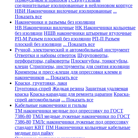
соединительные изолированные в нейлоновом корпусе
НВИ Наконечники вилочные изолированные
...
Показать все
Наконечники и разъемы без изоляции
НВ Наконечники вилочные
НК Наконечники кольцевые
без изоляции
НШВ наконечники штыревые втулочные
РП-М Разъем плоский без изоляции
РП-П Разъем
плоский без изоляции
... Показать все
Ручной, электрический и автомобильный инструмент
Отвертки и наборы отверток
Шуруповерты,
перфораторы, гайковерты
Плоскогубцы, тонкогубцы,
клещи
Стрипперы, инструменты для снятия изоляции
Кримперы и пресс-клещи для опрессовки клемм и
наконечников
... Показать все
Краски, грунтовки, лаки
Грунтовки-спрей
Жидкая резина
Защитная удаляемая
краска
Краска-карандаш для ремонта царапин
Краска-
спрей автомобильная
... Показать все
Кабельные наконечники и гильзы
ТМ наконечники медные под опрессовку по ГОСТ
7386-80
ТМЛ медные луженые наконечники по ГОСТ
7386-80
ТМЛс наконечники луженые под опрессовку
стандарт КВТ
ПМ Наконечники кольцевые кабельные
медные под пайку