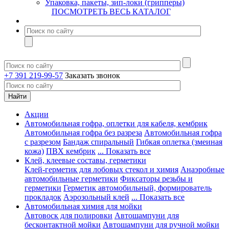
Упаковка, пакеты, зип-локи (грипперы)
ПОСМОТРЕТЬ ВЕСЬ КАТАЛОГ
+7 391 219-99-57
Заказать звонок
Акции
Автомобильная гофра, оплетки для кабеля, кембрик
Автомобильная гофра без разреза
Автомобильная гофра
с разрезом
Бандаж спиральный
Гибкая оплетка (змеиная
кожа)
ПВХ кембрик
... Показать все
Клей, клеевые составы, герметики
Клей-герметик для лобовых стекол и химия
Анаэробные
автомобильные герметики
Фиксаторы резьбы и
герметики
Герметик автомобильный, формирователь
прокладок
Аэрозольный клей
... Показать все
Автомобильная химия для мойки
Автовоск для полировки
Автошампуни для
бесконтактной мойки
Автошампуни для ручной мойки