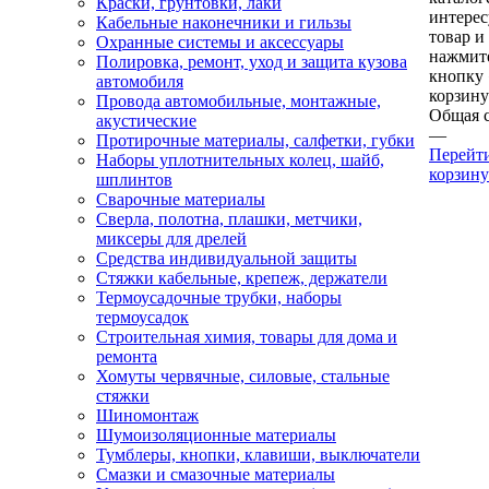
Краски, грунтовки, лаки
интере
Кабельные наконечники и гильзы
товар и
Охранные системы и аксессуары
нажмит
Полировка, ремонт, уход и защита кузова
кнопку
автомобиля
корзину
Провода автомобильные, монтажные,
Общая 
акустические
—
Протирочные материалы, салфетки, губки
Перейт
Наборы уплотнительных колец, шайб,
корзину
шплинтов
Сварочные материалы
Сверла, полотна, плашки, метчики,
миксеры для дрелей
Средства индивидуальной защиты
Стяжки кабельные, крепеж, держатели
Термоусадочные трубки, наборы
термоусадок
Строительная химия, товары для дома и
ремонта
Хомуты червячные, силовые, стальные
стяжки
Шиномонтаж
Шумоизоляционные материалы
Тумблеры, кнопки, клавиши, выключатели
Смазки и смазочные материалы