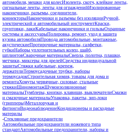
автомобиля, мешки для колес
Изолента, скотч, клейкие ленты,
сигнальные ленты, ленты для ограждений
Изолированные
наконечники, разъемы, соединители,
коннекторы
Наконечники и разъемы без изоляции
Ручной,
электрический и автомобильный инструмент
Краски,
грунтовки, лаки
Кабельные наконечники и гильзы
Охранные
системы и аксессуары
Полировка, ремонт, уход и защита
кузова автомобиля
Провода автомобильные, монтажные,
акустические
Протирочные материалы, салфетки,
губки
Наборы уплотнительных колец, шайб,
шплинтов
Сварочные материалы
Сверла, полотна, плашки,
метчики, миксеры для дрелей
Средства индивидуальной
защиты
Стяжки кабельные, крепеж,
держатели
Термоусадочные трубки, наборы
термоусадок
Строительная химия, товары для дома и
ремонта
Хомуты червячные, силовые, стальные
стяжки
Шиномонтаж
Шумоизоляционные
материалы
Тумблеры, кнопки, клавиши, выключатели
Смазки
и смазочные материалы
Упаковка, пакеты, зип-локи
(грипперы)
Металлорукав и
фитинги
Видеонаблюдение
Кондиционеры и расходные
материлы
-
Стеклянные предохранители
Автомобильные предохранители ножевого типа
стандарт
Автомобильные предохранители, наборы и