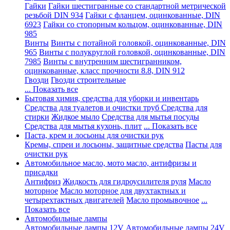
Гайки
Гайки шестигранные со стандартной метрической
резьбой DIN 934
Гайки с фланцем, оцинкованные, DIN
6923
Гайки со стопорным кольцом, оцинкованные, DIN
985
Винты
Винты с потайной головкой, оцинкованные, DIN
965
Винты с полукруглой головкой, оцинкованные, DIN
7985
Винты с внутренним шестигранником,
оцинкованные, класс прочности 8.8, DIN 912
Гвозди
Гвозди строительные
... Показать все
Бытовая химия, средства для уборки и инвентарь
Средства для туалетов и очистки труб
Средства для
стирки
Жидкое мыло
Средства для мытья посуды
Средства для мытья кухонь, плит
... Показать все
Паста, крем и лосьоны для очистки рук
Кремы, спреи и лосьоны, защитные средства
Пасты для
очистки рук
Автомобильное масло, мото масло, антифризы и
присадки
Антифриз
Жидкость для гидроусилителя руля
Масло
моторное
Масло моторное для двухтактных и
четырехтактных двигателей
Масло промывочное
...
Показать все
Автомобильные лампы
Автомобильные лампы 12V
Автомобильные лампы 24V