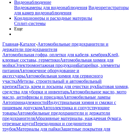
Видеонаблюдение
Видеокамеры для видеонаблюдения
Видеорегистраторы
для камер видеонаблюдения
Кондиционеры и расходные материлы
Сплит-системы
Еще
Главная
-
Каталог
-
Автомобильные предохранители и
держатели предохранителя
Автомобильная гофра, оплетки для кабеля, кембрик
Клей,
клеевые составы, герметики
Автомобильная химия для
мойки
Электромонтажная продукция
Батарейки, элементы
питания
Автомоечное оборудование и
аксессуары
Автомобильная химия для сервисного
участка
Метизы, строительный и автомобильный
крепеж
Паста, крем и лосьоны для очистки рук
Бытовая химия,
средства для уборки и инвентарь
Автомобильное масло, мото
масло, антифризы и присадки
Автомобильные лампы
Автопринадлежности
Индустриальная химия и смазки с
пищевым допуском
Автоэлектрика и сопутствующие
товары
Автомобильные предохранители и держатели
предохранителя
Абразивные материалы, наждачная бумага,
отрезные круги
Переходники и соединители
трубок
Материалы для пайки
Защитные покрытия для