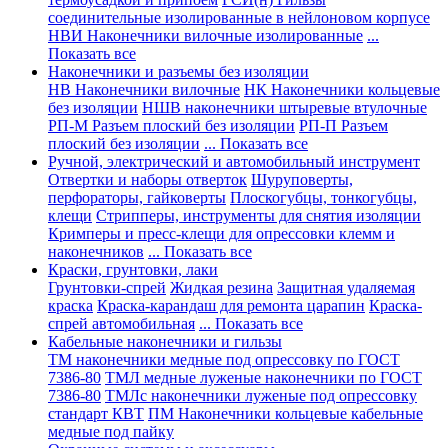
соединительные изолированные в нейлоновом корпусе
НВИ Наконечники вилочные изолированные
...
Показать все
Наконечники и разъемы без изоляции
НВ Наконечники вилочные
НК Наконечники кольцевые
без изоляции
НШВ наконечники штыревые втулочные
РП-М Разъем плоский без изоляции
РП-П Разъем
плоский без изоляции
... Показать все
Ручной, электрический и автомобильный инструмент
Отвертки и наборы отверток
Шуруповерты,
перфораторы, гайковерты
Плоскогубцы, тонкогубцы,
клещи
Стрипперы, инструменты для снятия изоляции
Кримперы и пресс-клещи для опрессовки клемм и
наконечников
... Показать все
Краски, грунтовки, лаки
Грунтовки-спрей
Жидкая резина
Защитная удаляемая
краска
Краска-карандаш для ремонта царапин
Краска-
спрей автомобильная
... Показать все
Кабельные наконечники и гильзы
ТМ наконечники медные под опрессовку по ГОСТ
7386-80
ТМЛ медные луженые наконечники по ГОСТ
7386-80
ТМЛс наконечники луженые под опрессовку
стандарт КВТ
ПМ Наконечники кольцевые кабельные
медные под пайку