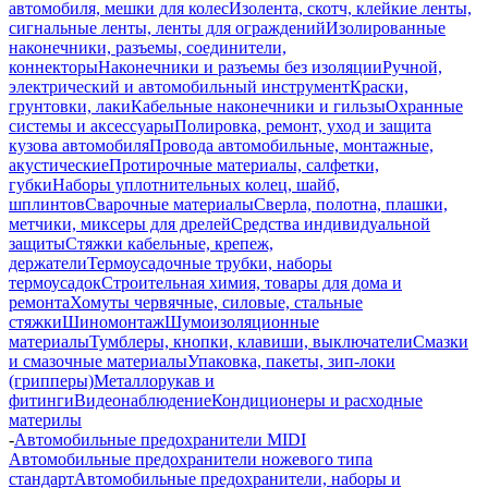
автомобиля, мешки для колес
Изолента, скотч, клейкие ленты,
сигнальные ленты, ленты для ограждений
Изолированные
наконечники, разъемы, соединители,
коннекторы
Наконечники и разъемы без изоляции
Ручной,
электрический и автомобильный инструмент
Краски,
грунтовки, лаки
Кабельные наконечники и гильзы
Охранные
системы и аксессуары
Полировка, ремонт, уход и защита
кузова автомобиля
Провода автомобильные, монтажные,
акустические
Протирочные материалы, салфетки,
губки
Наборы уплотнительных колец, шайб,
шплинтов
Сварочные материалы
Сверла, полотна, плашки,
метчики, миксеры для дрелей
Средства индивидуальной
защиты
Стяжки кабельные, крепеж,
держатели
Термоусадочные трубки, наборы
термоусадок
Строительная химия, товары для дома и
ремонта
Хомуты червячные, силовые, стальные
стяжки
Шиномонтаж
Шумоизоляционные
материалы
Тумблеры, кнопки, клавиши, выключатели
Смазки
и смазочные материалы
Упаковка, пакеты, зип-локи
(грипперы)
Металлорукав и
фитинги
Видеонаблюдение
Кондиционеры и расходные
материлы
-
Автомобильные предохранители MIDI
Автомобильные предохранители ножевого типа
стандарт
Автомобильные предохранители, наборы и