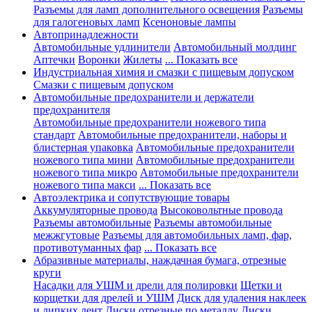
Разъемы для ламп дополнительного освещения
Разъемы
для галогеновых ламп
Ксеноновые лампы
Автопринадлежности
Автомобильные удлинители
Автомобильный молдинг
Аптечки
Воронки
Жилеты
... Показать все
Индустриальная химия и смазки с пищевым допуском
Смазки с пищевым допуском
Автомобильные предохранители и держатели
предохранителя
Автомобильные предохранители ножевого типа
стандарт
Автомобильные предохранители, наборы и
блистерная упаковка
Автомобильные предохранители
ножевого типа мини
Автомобильные предохранители
ножевого типа микро
Автомобильные предохранители
ножевого типа макси
... Показать все
Автоэлектрика и сопутствующие товары
Аккумуляторные провода
Высоковольтные провода
Разъемы автомобильные
Разъемы автомобильные
межжгутовые
Разъемы для автомобильных ламп, фар,
противотуманных фар
... Показать все
Абразивные материалы, наждачная бумага, отрезные
круги
Насадки для УШМ и дрели для полировки
Щетки и
корщетки для дрелей и УШМ
Диск для удаления наклеек
и липких лент
Диски отрезные по металлу
Диски