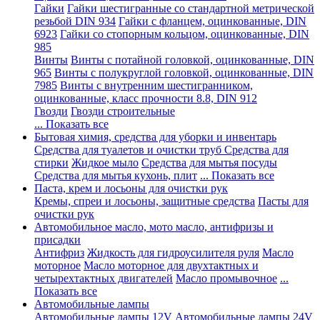
Гайки
Гайки шестигранные со стандартной метрической
резьбой DIN 934
Гайки с фланцем, оцинкованные, DIN
6923
Гайки со стопорным кольцом, оцинкованные, DIN
985
Винты
Винты с потайной головкой, оцинкованные, DIN
965
Винты с полукруглой головкой, оцинкованные, DIN
7985
Винты с внутренним шестигранником,
оцинкованные, класс прочности 8.8, DIN 912
Гвозди
Гвозди строительные
... Показать все
Бытовая химия, средства для уборки и инвентарь
Средства для туалетов и очистки труб
Средства для
стирки
Жидкое мыло
Средства для мытья посуды
Средства для мытья кухонь, плит
... Показать все
Паста, крем и лосьоны для очистки рук
Кремы, спреи и лосьоны, защитные средства
Пасты для
очистки рук
Автомобильное масло, мото масло, антифризы и
присадки
Антифриз
Жидкость для гидроусилителя руля
Масло
моторное
Масло моторное для двухтактных и
четырехтактных двигателей
Масло промывочное
...
Показать все
Автомобильные лампы
Автомобильные лампы 12V
Автомобильные лампы 24V