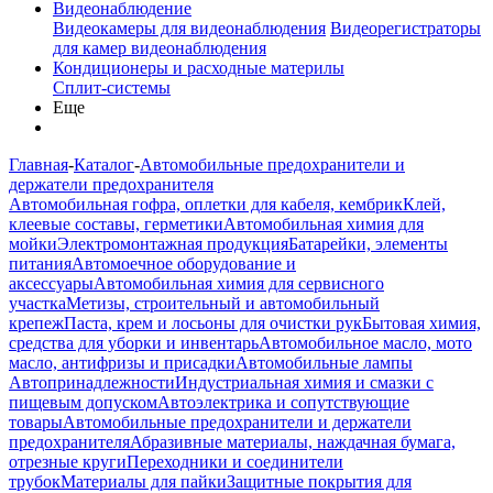
Видеонаблюдение
Видеокамеры для видеонаблюдения
Видеорегистраторы
для камер видеонаблюдения
Кондиционеры и расходные материлы
Сплит-системы
Еще
Главная
-
Каталог
-
Автомобильные предохранители и
держатели предохранителя
Автомобильная гофра, оплетки для кабеля, кембрик
Клей,
клеевые составы, герметики
Автомобильная химия для
мойки
Электромонтажная продукция
Батарейки, элементы
питания
Автомоечное оборудование и
аксессуары
Автомобильная химия для сервисного
участка
Метизы, строительный и автомобильный
крепеж
Паста, крем и лосьоны для очистки рук
Бытовая химия,
средства для уборки и инвентарь
Автомобильное масло, мото
масло, антифризы и присадки
Автомобильные лампы
Автопринадлежности
Индустриальная химия и смазки с
пищевым допуском
Автоэлектрика и сопутствующие
товары
Автомобильные предохранители и держатели
предохранителя
Абразивные материалы, наждачная бумага,
отрезные круги
Переходники и соединители
трубок
Материалы для пайки
Защитные покрытия для