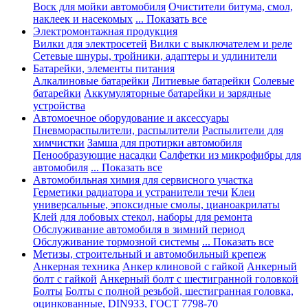
Воск для мойки автомобиля
Очистители битума, смол,
наклеек и насекомых
... Показать все
Электромонтажная продукция
Вилки для электросетей
Вилки с выключателем и реле
Сетевые шнуры, тройники, адаптеры и удлинители
Батарейки, элементы питания
Алкалиновые батарейки
Литиевые батарейки
Солевые
батарейки
Аккумуляторные батарейки и зарядные
устройства
Автомоечное оборудование и аксессуары
Пневмораспылители, распылители
Распылители для
химчистки
Замша для протирки автомобиля
Пенообразующие насадки
Салфетки из микрофибры для
автомобиля
... Показать все
Автомобильная химия для сервисного участка
Герметики радиатора и устранители течи
Клеи
универсальные, эпоксидные смолы, цианоакрилаты
Клей для лобовых стекол, наборы для ремонта
Обслуживание автомобиля в зимний период
Обслуживание тормозной системы
... Показать все
Метизы, строительный и автомобильный крепеж
Анкерная техника
Анкер клиновой с гайкой
Анкерный
болт с гайкой
Анкерный болт с шестигранной головкой
Болты
Болты с полной резьбой, шестигранная головка,
оцинкованные, DIN933, ГОСТ 7798-70