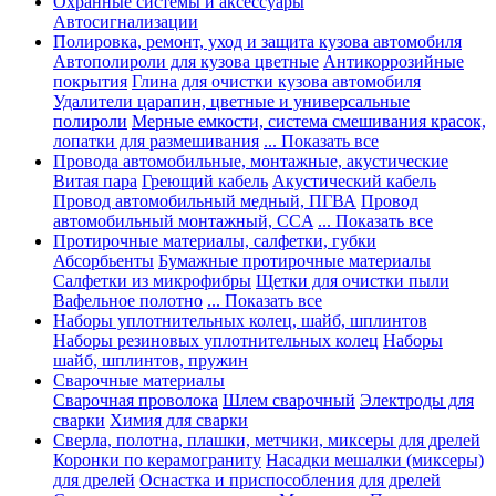
Охранные системы и аксессуары
Автосигнализации
Полировка, ремонт, уход и защита кузова автомобиля
Автополироли для кузова цветные
Антикоррозийные
покрытия
Глина для очистки кузова автомобиля
Удалители царапин, цветные и универсальные
полироли
Мерные емкости, система смешивания красок,
лопатки для размешивания
... Показать все
Провода автомобильные, монтажные, акустические
Витая пара
Греющий кабель
Акустический кабель
Провод автомобильный медный, ПГВА
Провод
автомобильный монтажный, CCA
... Показать все
Протирочные материалы, салфетки, губки
Абсорбьенты
Бумажные протирочные материалы
Салфетки из микрофибры
Щетки для очистки пыли
Вафельное полотно
... Показать все
Наборы уплотнительных колец, шайб, шплинтов
Наборы резиновых уплотнительных колец
Наборы
шайб, шплинтов, пружин
Сварочные материалы
Сварочная проволока
Шлем сварочный
Электроды для
сварки
Химия для сварки
Сверла, полотна, плашки, метчики, миксеры для дрелей
Коронки по керамограниту
Насадки мешалки (миксеры)
для дрелей
Оснастка и приспособления для дрелей