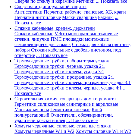
Сверла по стеклу и керамике
Метчики
... Показать все
Средства индивидуальной защиты
Антисептики
Перчатки рабочие, тканевые, ХБ, краги
Перчатки нитриловые
Маски сварщика
Бахилы
...
Показать все
Стяжки кабельные, крепеж, держатели
Стяжки кабельные
Velcro многоразовые тканевые
стяжки, липучки
ПМС площадки монтажные
самоклеющиеся для стяжек
Стяжки для кабеля цветные,
наборы
Стяжки кабельные с дюбель пистоном, под
отверстие
... Показать все
Термоусадочные трубки, наборы термоусадок
Термоусадочные трубки, черные, усадка 2:1
Термоусадочные трубки с клеем, усадка 3:1
Термоусадочные трубки, прозрачные, усадка 2:1
Термоусадочные трубки с клеем, прозрачные, усадка 3:1
Термоусадочные трубки с клеем, черные, усадка 4:1
...
Показать все
Строительная химия, товары для дома и ремонта
Герметики силиконовые санитарные и акриловые
Монтажная пена
Герметики клеевые
Клей
полиуретановый
Очистители, обезжириватели,
удалители краски и клея
... Показать все
Хомуты червячные, силовые, стальные стяжки
Хомуты червячные W1 и W2
Хомуты силовые W1 и W2