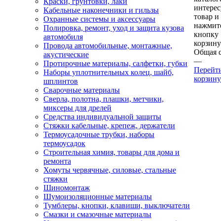
Краски, грунтовки, лаки
интере
Кабельные наконечники и гильзы
товар и
Охранные системы и аксессуары
нажмит
Полировка, ремонт, уход и защита кузова
кнопку
автомобиля
корзину
Провода автомобильные, монтажные,
Общая 
акустические
—
Протирочные материалы, салфетки, губки
Перейт
Наборы уплотнительных колец, шайб,
корзину
шплинтов
Сварочные материалы
Сверла, полотна, плашки, метчики,
миксеры для дрелей
Средства индивидуальной защиты
Стяжки кабельные, крепеж, держатели
Термоусадочные трубки, наборы
термоусадок
Строительная химия, товары для дома и
ремонта
Хомуты червячные, силовые, стальные
стяжки
Шиномонтаж
Шумоизоляционные материалы
Тумблеры, кнопки, клавиши, выключатели
Смазки и смазочные материалы