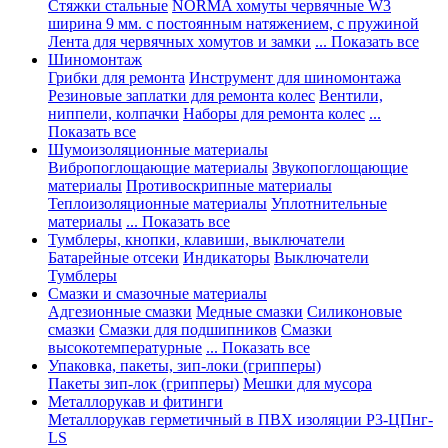
Стяжки стальные
NORMA хомуты червячные W3
ширина 9 мм. с постоянным натяжением, с пружиной
Лента для червячных хомутов и замки
... Показать все
Шиномонтаж
Грибки для ремонта
Инструмент для шиномонтажа
Резиновые заплатки для ремонта колес
Вентили,
ниппели, колпачки
Наборы для ремонта колес
...
Показать все
Шумоизоляционные материалы
Вибропоглощающие материалы
Звукопоглощающие
материалы
Противоскрипные материалы
Теплоизоляционные материалы
Уплотнительные
материалы
... Показать все
Тумблеры, кнопки, клавиши, выключатели
Батарейные отсеки
Индикаторы
Выключатели
Тумблеры
Смазки и смазочные материалы
Адгезионные смазки
Медные смазки
Силиконовые
смазки
Смазки для подшипников
Смазки
высокотемпературные
... Показать все
Упаковка, пакеты, зип-локи (грипперы)
Пакеты зип-лок (грипперы)
Мешки для мусора
Металлорукав и фитинги
Металлорукав герметичный в ПВХ изоляции Р3-ЦПнг-
LS