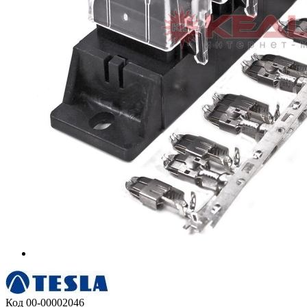
Код
00-00002046