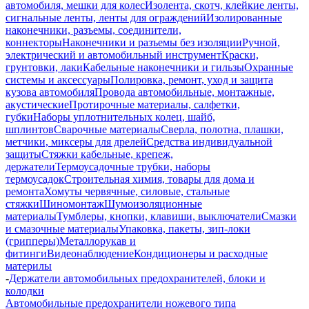
автомобиля, мешки для колес
Изолента, скотч, клейкие ленты,
сигнальные ленты, ленты для ограждений
Изолированные
наконечники, разъемы, соединители,
коннекторы
Наконечники и разъемы без изоляции
Ручной,
электрический и автомобильный инструмент
Краски,
грунтовки, лаки
Кабельные наконечники и гильзы
Охранные
системы и аксессуары
Полировка, ремонт, уход и защита
кузова автомобиля
Провода автомобильные, монтажные,
акустические
Протирочные материалы, салфетки,
губки
Наборы уплотнительных колец, шайб,
шплинтов
Сварочные материалы
Сверла, полотна, плашки,
метчики, миксеры для дрелей
Средства индивидуальной
защиты
Стяжки кабельные, крепеж,
держатели
Термоусадочные трубки, наборы
термоусадок
Строительная химия, товары для дома и
ремонта
Хомуты червячные, силовые, стальные
стяжки
Шиномонтаж
Шумоизоляционные
материалы
Тумблеры, кнопки, клавиши, выключатели
Смазки
и смазочные материалы
Упаковка, пакеты, зип-локи
(грипперы)
Металлорукав и
фитинги
Видеонаблюдение
Кондиционеры и расходные
материлы
-
Держатели автомобильных предохранителей, блоки и
колодки
Автомобильные предохранители ножевого типа