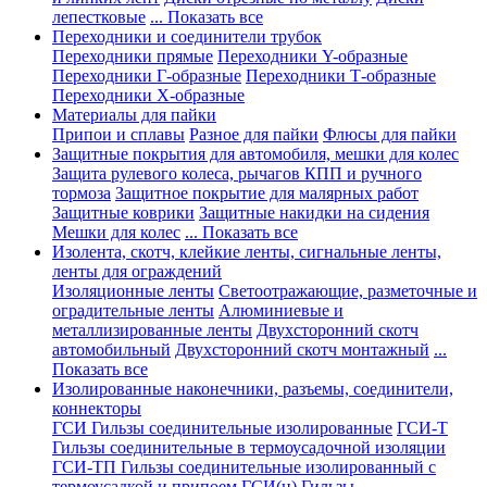
лепестковые
... Показать все
Переходники и соединители трубок
Переходники прямые
Переходники Y-образные
Переходники Г-образные
Переходники Т-образные
Переходники Х-образные
Материалы для пайки
Припои и сплавы
Разное для пайки
Флюсы для пайки
Защитные покрытия для автомобиля, мешки для колес
Защита рулевого колеса, рычагов КПП и ручного
тормоза
Защитное покрытие для малярных работ
Защитные коврики
Защитные накидки на сидения
Мешки для колес
... Показать все
Изолента, скотч, клейкие ленты, сигнальные ленты,
ленты для ограждений
Изоляционные ленты
Светоотражающие, разметочные и
оградительные ленты
Алюминиевые и
металлизированные ленты
Двухсторонний скотч
автомобильный
Двухсторонний скотч монтажный
...
Показать все
Изолированные наконечники, разъемы, соединители,
коннекторы
ГСИ Гильзы соединительные изолированные
ГСИ-Т
Гильзы соединительные в термоусадочной изоляции
ГСИ-ТП Гильзы соединительные изолированный с
термоусадкой и припоем
ГСИ(н) Гильзы