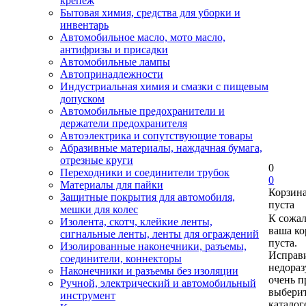
крепеж
Бытовая химия, средства для уборки и
инвентарь
Автомобильное масло, мото масло,
антифризы и присадки
Автомобильные лампы
Автопринадлежности
Индустриальная химия и смазки с пищевым
допуском
Автомобильные предохранители и
держатели предохранителя
Автоэлектрика и сопутствующие товары
Абразивные материалы, наждачная бумага,
отрезные круги
0
Переходники и соединители трубок
0
Материалы для пайки
Корзин
Защитные покрытия для автомобиля,
пуста
мешки для колес
К сожа
Изолента, скотч, клейкие ленты,
ваша ко
сигнальные ленты, ленты для ограждений
пуста.
Изолированные наконечники, разъемы,
Исправи
соединители, коннекторы
недора
Наконечники и разъемы без изоляции
очень п
Ручной, электрический и автомобильный
выберит
инструмент
каталог