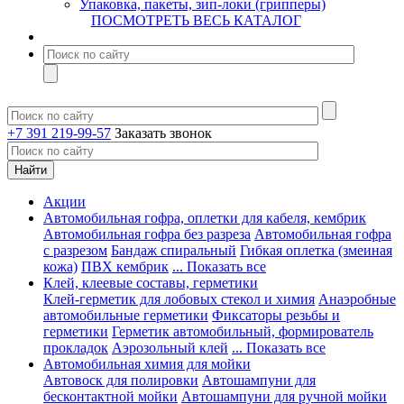
Упаковка, пакеты, зип-локи (грипперы)
ПОСМОТРЕТЬ ВЕСЬ КАТАЛОГ
+7 391 219-99-57
Заказать звонок
Акции
Автомобильная гофра, оплетки для кабеля, кембрик
Автомобильная гофра без разреза
Автомобильная гофра
с разрезом
Бандаж спиральный
Гибкая оплетка (змеиная
кожа)
ПВХ кембрик
... Показать все
Клей, клеевые составы, герметики
Клей-герметик для лобовых стекол и химия
Анаэробные
автомобильные герметики
Фиксаторы резьбы и
герметики
Герметик автомобильный, формирователь
прокладок
Аэрозольный клей
... Показать все
Автомобильная химия для мойки
Автовоск для полировки
Автошампуни для
бесконтактной мойки
Автошампуни для ручной мойки