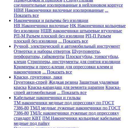
соединительные изолированные в нейлоновом корпусе
НВИ Наконечники вилочные изолированные
...
Показать все
Наконечники и разъемы без изоляции
НВ Наконечники вилочные
НК Наконечники кольцевые
без изоляции
НШВ наконечники штыревые втулочные
РП-М Разъем плоский без изоляции
РП-П Разъем
плоский без изоляции
... Показать все
Ручной, электрический и автомобильный инструмент
Отвертки и наборы отверток
Шуруповерты,
перфораторы, гайковерты
Плоскогубцы, тонкогубцы,
клещи
Стрипперы, инструменты для снятия изоляции
Кримперы и пресс-клещи для опрессовки клемм и
наконечников
... Показать все
Краски, грунтовки, лаки
Грунтовки-спрей
Жидкая резина
Защитная удаляемая
краска
Краска-карандаш для ремонта царапин
Краска-
спрей автомобильная
... Показать все
Кабельные наконечники и гильзы
ТМ наконечники медные под опрессовку по ГОСТ
7386-80
ТМЛ медные луженые наконечники по ГОСТ
7386-80
ТМЛс наконечники луженые под опрессовку
стандарт КВТ
ПМ Наконечники кольцевые кабельные
медные под пайку