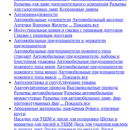
Разъемы для ламп дополнительного освещения
Разъемы
для галогеновых ламп
Ксеноновые лампы
Автопринадлежности
Автомобильные удлинители
Автомобильный молдинг
Аптечки
Воронки
Жилеты
... Показать все
Индустриальная химия и смазки с пищевым допуском
Смазки с пищевым допуском
Автомобильные предохранители и держатели
предохранителя
Автомобильные предохранители ножевого типа
стандарт
Автомобильные предохранители, наборы и
блистерная упаковка
Автомобильные предохранители
ножевого типа мини
Автомобильные предохранители
ножевого типа микро
Автомобильные предохранители
ножевого типа макси
... Показать все
Автоэлектрика и сопутствующие товары
Аккумуляторные провода
Высоковольтные провода
Разъемы автомобильные
Разъемы автомобильные
межжгутовые
Разъемы для автомобильных ламп, фар,
противотуманных фар
... Показать все
Абразивные материалы, наждачная бумага, отрезные
круги
Насадки для УШМ и дрели для полировки
Щетки и
корщетки для дрелей и УШМ
Диск для удаления наклеек
и липких лент
Диски отрезные по металлу
Диски