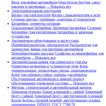
Воск для мойки автомобиля
Очистители битума, смол,
наклеек и насекомых
... Показать все
Электромонтажная продукция
Вилки для электросетей
Вилки с выключателем и реле
Сетевые шнуры, тройники, адаптеры и удлинители
Батарейки, элементы питания
Алкалиновые батарейки
Литиевые батарейки
Солевые
батарейки
Аккумуляторные батарейки и зарядные
устройства
Автомоечное оборудование и аксессуары
Пневмораспылители, распылители
Распылители для
химчистки
Замша для протирки автомобиля
Пенообразующие насадки
Салфетки из микрофибры для
автомобиля
... Показать все
Автомобильная химия для сервисного участка
Герметики радиатора и устранители течи
Клеи
универсальные, эпоксидные смолы, цианоакрилаты
Клей для лобовых стекол, наборы для ремонта
Обслуживание автомобиля в зимний период
Обслуживание тормозной системы
... Показать все
Метизы, строительный и автомобильный крепеж
Анкерная техника
Анкер клиновой с гайкой
Анкерный
болт с гайкой
Анкерный болт с шестигранной головкой
Болты
Болты с полной резьбой, шестигранная головка,
оцинкованные, DIN933, ГОСТ 7798-70