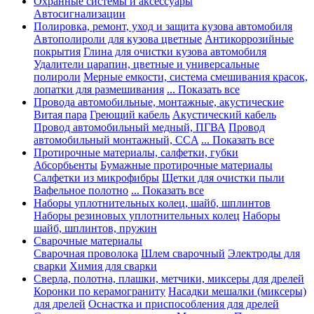
Охранные системы и аксессуары
Автосигнализации
Полировка, ремонт, уход и защита кузова автомобиля
Автополироли для кузова цветные
Антикоррозийные
покрытия
Глина для очистки кузова автомобиля
Удалители царапин, цветные и универсальные
полироли
Мерные емкости, система смешивания красок,
лопатки для размешивания
... Показать все
Провода автомобильные, монтажные, акустические
Витая пара
Греющий кабель
Акустический кабель
Провод автомобильный медный, ПГВА
Провод
автомобильный монтажный, CCA
... Показать все
Протирочные материалы, салфетки, губки
Абсорбьенты
Бумажные протирочные материалы
Салфетки из микрофибры
Щетки для очистки пыли
Вафельное полотно
... Показать все
Наборы уплотнительных колец, шайб, шплинтов
Наборы резиновых уплотнительных колец
Наборы
шайб, шплинтов, пружин
Сварочные материалы
Сварочная проволока
Шлем сварочный
Электроды для
сварки
Химия для сварки
Сверла, полотна, плашки, метчики, миксеры для дрелей
Коронки по керамограниту
Насадки мешалки (миксеры)
для дрелей
Оснастка и приспособления для дрелей