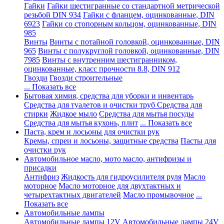
Гайки
Гайки шестигранные со стандартной метрической
резьбой DIN 934
Гайки с фланцем, оцинкованные, DIN
6923
Гайки со стопорным кольцом, оцинкованные, DIN
985
Винты
Винты с потайной головкой, оцинкованные, DIN
965
Винты с полукруглой головкой, оцинкованные, DIN
7985
Винты с внутренним шестигранником,
оцинкованные, класс прочности 8.8, DIN 912
Гвозди
Гвозди строительные
... Показать все
Бытовая химия, средства для уборки и инвентарь
Средства для туалетов и очистки труб
Средства для
стирки
Жидкое мыло
Средства для мытья посуды
Средства для мытья кухонь, плит
... Показать все
Паста, крем и лосьоны для очистки рук
Кремы, спреи и лосьоны, защитные средства
Пасты для
очистки рук
Автомобильное масло, мото масло, антифризы и
присадки
Антифриз
Жидкость для гидроусилителя руля
Масло
моторное
Масло моторное для двухтактных и
четырехтактных двигателей
Масло промывочное
...
Показать все
Автомобильные лампы
Автомобильные лампы 12V
Автомобильные лампы 24V