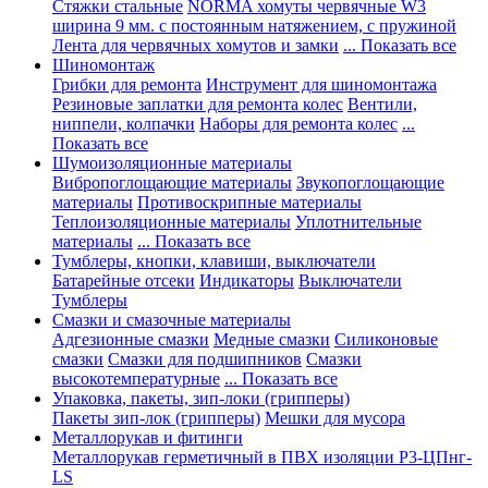
Стяжки стальные
NORMA хомуты червячные W3
ширина 9 мм. с постоянным натяжением, с пружиной
Лента для червячных хомутов и замки
... Показать все
Шиномонтаж
Грибки для ремонта
Инструмент для шиномонтажа
Резиновые заплатки для ремонта колес
Вентили,
ниппели, колпачки
Наборы для ремонта колес
...
Показать все
Шумоизоляционные материалы
Вибропоглощающие материалы
Звукопоглощающие
материалы
Противоскрипные материалы
Теплоизоляционные материалы
Уплотнительные
материалы
... Показать все
Тумблеры, кнопки, клавиши, выключатели
Батарейные отсеки
Индикаторы
Выключатели
Тумблеры
Смазки и смазочные материалы
Адгезионные смазки
Медные смазки
Силиконовые
смазки
Смазки для подшипников
Смазки
высокотемпературные
... Показать все
Упаковка, пакеты, зип-локи (грипперы)
Пакеты зип-лок (грипперы)
Мешки для мусора
Металлорукав и фитинги
Металлорукав герметичный в ПВХ изоляции Р3-ЦПнг-
LS