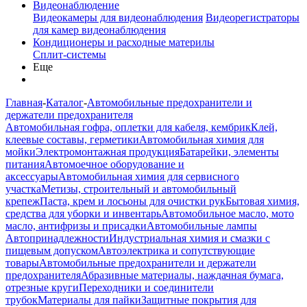
Видеонаблюдение
Видеокамеры для видеонаблюдения
Видеорегистраторы
для камер видеонаблюдения
Кондиционеры и расходные материлы
Сплит-системы
Еще
Главная
-
Каталог
-
Автомобильные предохранители и
держатели предохранителя
Автомобильная гофра, оплетки для кабеля, кембрик
Клей,
клеевые составы, герметики
Автомобильная химия для
мойки
Электромонтажная продукция
Батарейки, элементы
питания
Автомоечное оборудование и
аксессуары
Автомобильная химия для сервисного
участка
Метизы, строительный и автомобильный
крепеж
Паста, крем и лосьоны для очистки рук
Бытовая химия,
средства для уборки и инвентарь
Автомобильное масло, мото
масло, антифризы и присадки
Автомобильные лампы
Автопринадлежности
Индустриальная химия и смазки с
пищевым допуском
Автоэлектрика и сопутствующие
товары
Автомобильные предохранители и держатели
предохранителя
Абразивные материалы, наждачная бумага,
отрезные круги
Переходники и соединители
трубок
Материалы для пайки
Защитные покрытия для