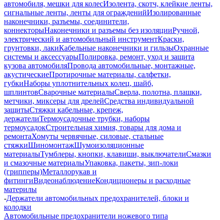
автомобиля, мешки для колес
Изолента, скотч, клейкие ленты,
сигнальные ленты, ленты для ограждений
Изолированные
наконечники, разъемы, соединители,
коннекторы
Наконечники и разъемы без изоляции
Ручной,
электрический и автомобильный инструмент
Краски,
грунтовки, лаки
Кабельные наконечники и гильзы
Охранные
системы и аксессуары
Полировка, ремонт, уход и защита
кузова автомобиля
Провода автомобильные, монтажные,
акустические
Протирочные материалы, салфетки,
губки
Наборы уплотнительных колец, шайб,
шплинтов
Сварочные материалы
Сверла, полотна, плашки,
метчики, миксеры для дрелей
Средства индивидуальной
защиты
Стяжки кабельные, крепеж,
держатели
Термоусадочные трубки, наборы
термоусадок
Строительная химия, товары для дома и
ремонта
Хомуты червячные, силовые, стальные
стяжки
Шиномонтаж
Шумоизоляционные
материалы
Тумблеры, кнопки, клавиши, выключатели
Смазки
и смазочные материалы
Упаковка, пакеты, зип-локи
(грипперы)
Металлорукав и
фитинги
Видеонаблюдение
Кондиционеры и расходные
материлы
-
Держатели автомобильных предохранителей, блоки и
колодки
Автомобильные предохранители ножевого типа