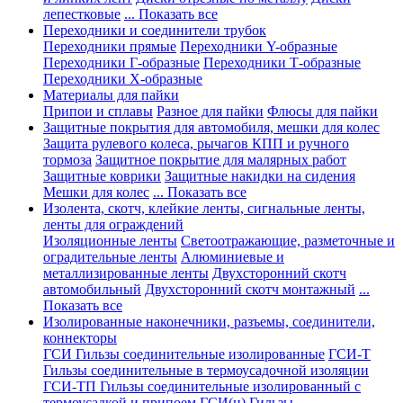
лепестковые
... Показать все
Переходники и соединители трубок
Переходники прямые
Переходники Y-образные
Переходники Г-образные
Переходники Т-образные
Переходники Х-образные
Материалы для пайки
Припои и сплавы
Разное для пайки
Флюсы для пайки
Защитные покрытия для автомобиля, мешки для колес
Защита рулевого колеса, рычагов КПП и ручного
тормоза
Защитное покрытие для малярных работ
Защитные коврики
Защитные накидки на сидения
Мешки для колес
... Показать все
Изолента, скотч, клейкие ленты, сигнальные ленты,
ленты для ограждений
Изоляционные ленты
Светоотражающие, разметочные и
оградительные ленты
Алюминиевые и
металлизированные ленты
Двухсторонний скотч
автомобильный
Двухсторонний скотч монтажный
...
Показать все
Изолированные наконечники, разъемы, соединители,
коннекторы
ГСИ Гильзы соединительные изолированные
ГСИ-Т
Гильзы соединительные в термоусадочной изоляции
ГСИ-ТП Гильзы соединительные изолированный с
термоусадкой и припоем
ГСИ(н) Гильзы