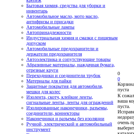
крепеж
Бытовая химия, средства для уборки и
инвентарь
Автомобильное масло, мото масло,
антифризы и присадки
Автомобильные лампы
Автопринадлежности
Индустриальная химия и смазки с пищевым
допуском
Автомобильные предохранители и
держатели предохранителя
Автоэлектрика и сопутствующие товары
Абразивные материалы, наждачная бумага,
отрезные круги
0
Переходники и соединители трубок
0
Материалы для пайки
Корзин
Защитные покрытия для автомобиля,
пуста
мешки для колес
К сожа
Изолента, скотч, клейкие ленты,
ваша ко
сигнальные ленты, ленты для ограждений
пуста.
Изолированные наконечники, разъемы,
Исправи
соединители, коннекторы
недора
Наконечники и разъемы без изоляции
очень п
Ручной, электрический и автомобильный
выберит
инструмент
каталог