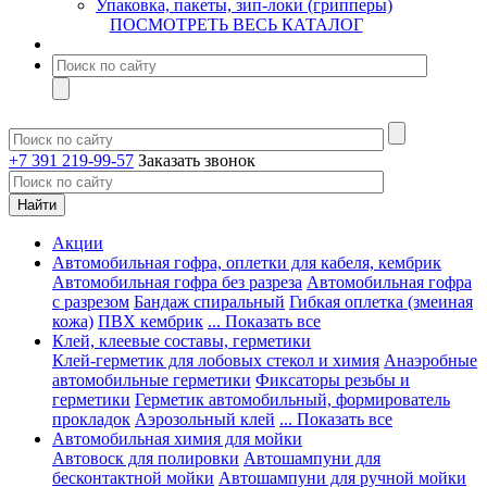
Упаковка, пакеты, зип-локи (грипперы)
ПОСМОТРЕТЬ ВЕСЬ КАТАЛОГ
+7 391 219-99-57
Заказать звонок
Акции
Автомобильная гофра, оплетки для кабеля, кембрик
Автомобильная гофра без разреза
Автомобильная гофра
с разрезом
Бандаж спиральный
Гибкая оплетка (змеиная
кожа)
ПВХ кембрик
... Показать все
Клей, клеевые составы, герметики
Клей-герметик для лобовых стекол и химия
Анаэробные
автомобильные герметики
Фиксаторы резьбы и
герметики
Герметик автомобильный, формирователь
прокладок
Аэрозольный клей
... Показать все
Автомобильная химия для мойки
Автовоск для полировки
Автошампуни для
бесконтактной мойки
Автошампуни для ручной мойки