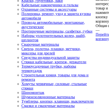
Краски, грунтовки, лаки
интере
Кабельные наконечники и гильзы
товар и
Охранные системы и аксессуары
нажмит
Полировка, ремонт, уход и защита кузова
кнопку
автомобиля
корзину
Провода автомобильные, монтажные,
Общая 
акустические
—
Протирочные материалы, салфетки, губки
Перейт
Наборы уплотнительных колец, шайб,
корзину
шплинтов
Сварочные материалы
Сверла, полотна, плашки, метчики,
миксеры для дрелей
Средства индивидуальной защиты
Стяжки кабельные, крепеж, держатели
Термоусадочные трубки, наборы
термоусадок
Строительная химия, товары для дома и
ремонта
Хомуты червячные, силовые, стальные
стяжки
Шиномонтаж
Шумоизоляционные материалы
Тумблеры, кнопки, клавиши, выключатели
Смазки и смазочные материалы