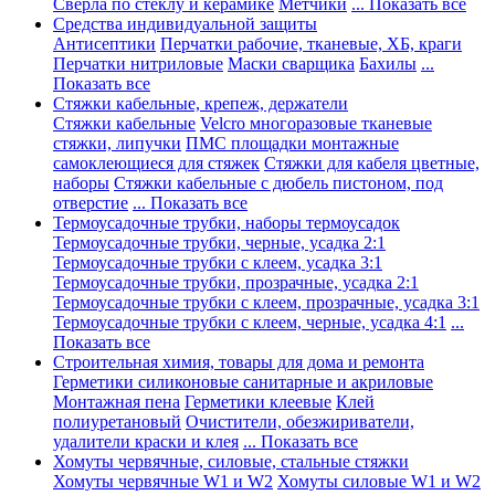
Сверла по стеклу и керамике
Метчики
... Показать все
Средства индивидуальной защиты
Антисептики
Перчатки рабочие, тканевые, ХБ, краги
Перчатки нитриловые
Маски сварщика
Бахилы
...
Показать все
Стяжки кабельные, крепеж, держатели
Стяжки кабельные
Velcro многоразовые тканевые
стяжки, липучки
ПМС площадки монтажные
самоклеющиеся для стяжек
Стяжки для кабеля цветные,
наборы
Стяжки кабельные с дюбель пистоном, под
отверстие
... Показать все
Термоусадочные трубки, наборы термоусадок
Термоусадочные трубки, черные, усадка 2:1
Термоусадочные трубки с клеем, усадка 3:1
Термоусадочные трубки, прозрачные, усадка 2:1
Термоусадочные трубки с клеем, прозрачные, усадка 3:1
Термоусадочные трубки с клеем, черные, усадка 4:1
...
Показать все
Строительная химия, товары для дома и ремонта
Герметики силиконовые санитарные и акриловые
Монтажная пена
Герметики клеевые
Клей
полиуретановый
Очистители, обезжириватели,
удалители краски и клея
... Показать все
Хомуты червячные, силовые, стальные стяжки
Хомуты червячные W1 и W2
Хомуты силовые W1 и W2