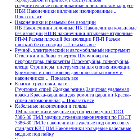
соединительные изолированные в нейлоновом корпусе
НВИ Наконечники вилочные изолированные
...
Показать все
Наконечники и разъемы без изоляции
НВ Наконечники вилочные
НК Наконечники кольцевые
без изоляции
НШВ наконечники штыревые втулочные
РП-М Разъем плоский без изоляции
РП-П Разъем
плоский без изоляции
... Показать все
Ручной, электрический и автомобильный инструмент
Отвертки и наборы отверток
Шуруповерты,
перфораторы, гайковерты
Плоскогубцы, тонкогубцы,
клещи
Стрипперы, инструменты для снятия изоляции
Кримперы и пресс-клещи для опрессовки клемм и
наконечников
... Показать все
Краски, грунтовки, лаки
Грунтовки-спрей
Жидкая резина
Защитная удаляемая
краска
Краска-карандаш для ремонта царапин
Краска-
спрей автомобильная
... Показать все
Кабельные наконечники и гильзы
ТМ наконечники медные под опрессовку по ГОСТ
7386-80
ТМЛ медные луженые наконечники по ГОСТ
7386-80
ТМЛс наконечники луженые под опрессовку
стандарт КВТ
ПМ Наконечники кольцевые кабельные
медные под пайку