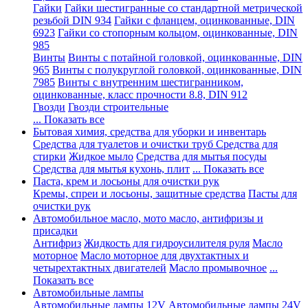
Гайки
Гайки шестигранные со стандартной метрической
резьбой DIN 934
Гайки с фланцем, оцинкованные, DIN
6923
Гайки со стопорным кольцом, оцинкованные, DIN
985
Винты
Винты с потайной головкой, оцинкованные, DIN
965
Винты с полукруглой головкой, оцинкованные, DIN
7985
Винты с внутренним шестигранником,
оцинкованные, класс прочности 8.8, DIN 912
Гвозди
Гвозди строительные
... Показать все
Бытовая химия, средства для уборки и инвентарь
Средства для туалетов и очистки труб
Средства для
стирки
Жидкое мыло
Средства для мытья посуды
Средства для мытья кухонь, плит
... Показать все
Паста, крем и лосьоны для очистки рук
Кремы, спреи и лосьоны, защитные средства
Пасты для
очистки рук
Автомобильное масло, мото масло, антифризы и
присадки
Антифриз
Жидкость для гидроусилителя руля
Масло
моторное
Масло моторное для двухтактных и
четырехтактных двигателей
Масло промывочное
...
Показать все
Автомобильные лампы
Автомобильные лампы 12V
Автомобильные лампы 24V