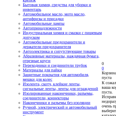
крепеж
Бытовая химия, средства для уборки и
инвентарь
Автомобильное масло, мото масло,
антифризы и присадки
Автомобильные лампы
Автопринадлежности
Индустриальная химия и смазки с пищевым
допуском
Автомобильные предохранители и
держатели предохранителя
Автоэлектрика и сопутствующие товары
Абразивные материалы, наждачная бумага,
отрезные круги
0
Переходники и соединители трубок
0
Материалы для пайки
Корзин
Защитные покрытия для автомобиля,
пуста
мешки для колес
К сожа
Изолента, скотч, клейкие ленты,
ваша ко
сигнальные ленты, ленты для ограждений
пуста.
Изолированные наконечники, разъемы,
Исправи
соединители, коннекторы
недора
Наконечники и разъемы без изоляции
очень п
Ручной, электрический и автомобильный
выберит
инструмент
каталог