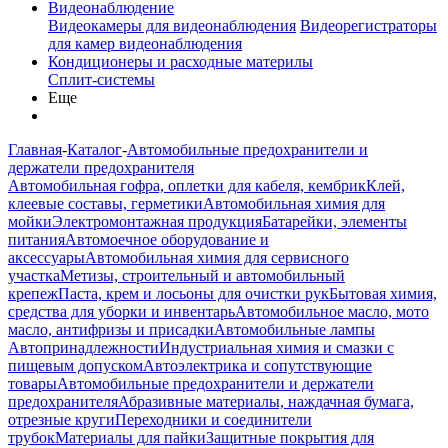
Видеонаблюдение
Видеокамеры для видеонаблюдения
Видеорегистраторы
для камер видеонаблюдения
Кондиционеры и расходные материлы
Сплит-системы
Еще
Главная
-
Каталог
-
Автомобильные предохранители и
держатели предохранителя
Автомобильная гофра, оплетки для кабеля, кембрик
Клей,
клеевые составы, герметики
Автомобильная химия для
мойки
Электромонтажная продукция
Батарейки, элементы
питания
Автомоечное оборудование и
аксессуары
Автомобильная химия для сервисного
участка
Метизы, строительный и автомобильный
крепеж
Паста, крем и лосьоны для очистки рук
Бытовая химия,
средства для уборки и инвентарь
Автомобильное масло, мото
масло, антифризы и присадки
Автомобильные лампы
Автопринадлежности
Индустриальная химия и смазки с
пищевым допуском
Автоэлектрика и сопутствующие
товары
Автомобильные предохранители и держатели
предохранителя
Абразивные материалы, наждачная бумага,
отрезные круги
Переходники и соединители
трубок
Материалы для пайки
Защитные покрытия для