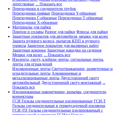
лепестковые
... Показать все
Переходники и соединители трубок
Переходники прямые
Переходники Y-образные
Переходники Г-образные
Переходники Т-образные
Переходники Х-образные
Материалы для пайки
Припои и сплавы
Разное для пайки
Флюсы для пайки
Защитные покрытия для автомобиля, мешки для колес
Защита рулевого колеса, рычагов КПП и ручного
тормоза
Защитное покрытие для малярных работ
Защитные коврики
Защитные накидки на сидения
Мешки для колес
... Показать все
Изолента, скотч, клейкие ленты, сигнальные ленты,
ленты для ограждений
Изоляционные ленты
Светоотражающие, разметочные и
оградительные ленты
Алюминиевые и
металлизированные ленты
Двухсторонний скотч
автомобильный
Двухсторонний скотч монтажный
...
Показать все
Изолированные наконечники, разъемы, соединители,
коннекторы
ГСИ Гильзы соединительные изолированные
ГСИ-Т
Гильзы соединительные в термоусадочной изоляции
ГСИ-ТП Гильзы соединительные изолированный с
термоусадкой и припоем
ГСИ(н) Гильзы