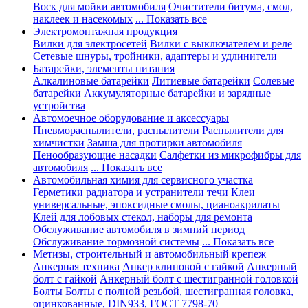
Воск для мойки автомобиля
Очистители битума, смол,
наклеек и насекомых
... Показать все
Электромонтажная продукция
Вилки для электросетей
Вилки с выключателем и реле
Сетевые шнуры, тройники, адаптеры и удлинители
Батарейки, элементы питания
Алкалиновые батарейки
Литиевые батарейки
Солевые
батарейки
Аккумуляторные батарейки и зарядные
устройства
Автомоечное оборудование и аксессуары
Пневмораспылители, распылители
Распылители для
химчистки
Замша для протирки автомобиля
Пенообразующие насадки
Салфетки из микрофибры для
автомобиля
... Показать все
Автомобильная химия для сервисного участка
Герметики радиатора и устранители течи
Клеи
универсальные, эпоксидные смолы, цианоакрилаты
Клей для лобовых стекол, наборы для ремонта
Обслуживание автомобиля в зимний период
Обслуживание тормозной системы
... Показать все
Метизы, строительный и автомобильный крепеж
Анкерная техника
Анкер клиновой с гайкой
Анкерный
болт с гайкой
Анкерный болт с шестигранной головкой
Болты
Болты с полной резьбой, шестигранная головка,
оцинкованные, DIN933, ГОСТ 7798-70