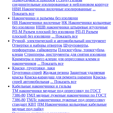
соединительные изолированные в нейлоновом корпусе
НВИ Наконечники вилочные изолированные
...
Показать все
Наконечники и разъемы без изоляции
НВ Наконечники вилочные
НК Наконечники кольцевые
без изоляции
НШВ наконечники штыревые втулочные
РП-М Разъем плоский без изоляции
РП-П Разъем
плоский без изоляции
... Показать все
Ручной, электрический и автомобильный инструмент
Отвертки и наборы отверток
Шуруповерты,
перфораторы, гайковерты
Плоскогубцы, тонкогубцы,
клещи
Стрипперы, инструменты для снятия изоляции
Кримперы и пресс-клещи для опрессовки клемм и
наконечников
... Показать все
Краски, грунтовки, лаки
Грунтовки-спрей
Жидкая резина
Защитная удаляемая
краска
Краска-карандаш для ремонта царапин
Краска-
спрей автомобильная
... Показать все
Кабельные наконечники и гильзы
ТМ наконечники медные под опрессовку по ГОСТ
7386-80
ТМЛ медные луженые наконечники по ГОСТ
7386-80
ТМЛс наконечники луженые под опрессовку
стандарт КВТ
ПМ Наконечники кольцевые кабельные
медные под пайку