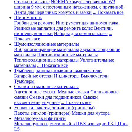
Стяжки стальные
NORMA хомуты червячные W3
ширина 9 мм. с постоянным натяжением, с пружиной
Лента для червячных хомутов и замки
... Показать все
Шиномонтаж
Грибки для ремонта
Инструмент для шиномонтажа
Резиновые заплатки для ремонта колес
Вентили,
ниппели, колпачки
Наборы для ремонта колес
...
Показать все
Шумоизоляционные материалы
Вибропоглощающие материалы
Звукопоглощающие
материалы
Противоскрипные материалы
Теплоизоляционные материалы
Уплотнительные
материалы
... Показать все
Тумблеры, кнопки, клавиши, выключатели
Батарейные отсеки
Индикаторы
Выключатели
Тумблеры
Смазки и смазочные материалы
Адгезионные смазки
Медные смазки
Силиконовые
смазки
Смазки для подшипников
Смазки
высокотемпературные
... Показать все
Упаковка, пакеты, зип-локи (грипперы)
Пакеты зип-лок (грипперы)
Мешки для мусора
Металлорукав и фитинги
Металлорукав герметичный в ПВХ изоляции Р3-ЦПнг-
LS