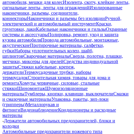
автомобиля, мешки для колес
Изолента, скотч, клейкие ленты,
сигнальные ленты, ленты для ограждений
Изолированные
наконечники, разъемы, соединители,
коннекторы
Наконечники и разъемы без изоляции
Ручной,
электрический и автомобильный инструмент
Краски,
грунтовки, лаки
Кабельные наконечники и гильзы
Охранные
системы и аксессуары
Полировка, ремонт, уход и защита
кузова автомобиля
Провода автомобильные, монтажные,
акустические
Протирочные материалы, салфетки,
губки
Наборы уплотнительных колец, шайб,
шплинтов
Сварочные материалы
Сверла, полотна, плашки,
метчики, миксеры для дрелей
Средства индивидуальной
защиты
Стяжки кабельные, крепеж,
держатели
Термоусадочные трубки, наборы
термоусадок
Строительная химия, товары для дома и
ремонта
Хомуты червячные, силовые, стальные
стяжки
Шиномонтаж
Шумоизоляционные
материалы
Тумблеры, кнопки, клавиши, выключатели
Смазки
и смазочные материалы
Упаковка, пакеты, зип-локи
(грипперы)
Металлорукав и
фитинги
Видеонаблюдение
Кондиционеры и расходные
материлы
-
Держатели автомобильных предохранителей, блоки и
колодки
Автомобильные предохранители ножевого типа