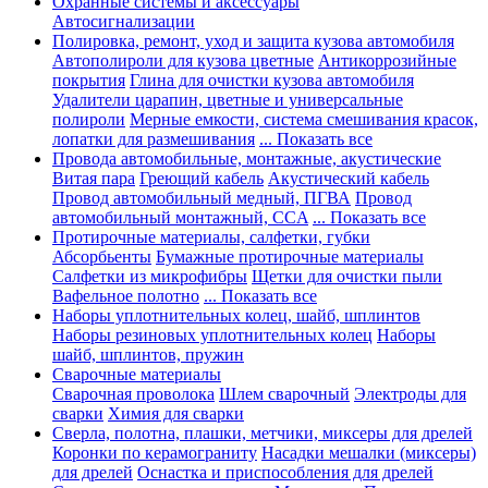
Охранные системы и аксессуары
Автосигнализации
Полировка, ремонт, уход и защита кузова автомобиля
Автополироли для кузова цветные
Антикоррозийные
покрытия
Глина для очистки кузова автомобиля
Удалители царапин, цветные и универсальные
полироли
Мерные емкости, система смешивания красок,
лопатки для размешивания
... Показать все
Провода автомобильные, монтажные, акустические
Витая пара
Греющий кабель
Акустический кабель
Провод автомобильный медный, ПГВА
Провод
автомобильный монтажный, CCA
... Показать все
Протирочные материалы, салфетки, губки
Абсорбьенты
Бумажные протирочные материалы
Салфетки из микрофибры
Щетки для очистки пыли
Вафельное полотно
... Показать все
Наборы уплотнительных колец, шайб, шплинтов
Наборы резиновых уплотнительных колец
Наборы
шайб, шплинтов, пружин
Сварочные материалы
Сварочная проволока
Шлем сварочный
Электроды для
сварки
Химия для сварки
Сверла, полотна, плашки, метчики, миксеры для дрелей
Коронки по керамограниту
Насадки мешалки (миксеры)
для дрелей
Оснастка и приспособления для дрелей