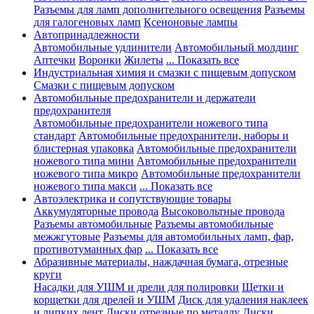
Разъемы для ламп дополнительного освещения
Разъемы
для галогеновых ламп
Ксеноновые лампы
Автопринадлежности
Автомобильные удлинители
Автомобильный молдинг
Аптечки
Воронки
Жилеты
... Показать все
Индустриальная химия и смазки с пищевым допуском
Смазки с пищевым допуском
Автомобильные предохранители и держатели
предохранителя
Автомобильные предохранители ножевого типа
стандарт
Автомобильные предохранители, наборы и
блистерная упаковка
Автомобильные предохранители
ножевого типа мини
Автомобильные предохранители
ножевого типа микро
Автомобильные предохранители
ножевого типа макси
... Показать все
Автоэлектрика и сопутствующие товары
Аккумуляторные провода
Высоковольтные провода
Разъемы автомобильные
Разъемы автомобильные
межжгутовые
Разъемы для автомобильных ламп, фар,
противотуманных фар
... Показать все
Абразивные материалы, наждачная бумага, отрезные
круги
Насадки для УШМ и дрели для полировки
Щетки и
корщетки для дрелей и УШМ
Диск для удаления наклеек
и липких лент
Диски отрезные по металлу
Диски