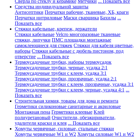
Сверла по стеклу и керамике
Метчики
... Показать все
Средства индивидуальной защиты
Антисептики
Перчатки рабочие, тканевые, ХБ, краги
Перчатки нитриловые
Маски сварщика
Бахилы
...
Показать все
Стяжки кабельные, крепеж, держатели
Стяжки кабельные
Velcro многоразовые тканевые
стяжки, липучки
ПМС площадки монтажные
самоклеющиеся для стяжек
Стяжки для кабеля цветные,
наборы
Стяжки кабельные с дюбель пистоном, под
отверстие
... Показать все
Термоусадочные трубки, наборы термоусадок
Термоусадочные трубки, черные, усадка 2:1
Термоусадочные трубки с клеем, усадка 3:1
Термоусадочные трубки, прозрачные, усадка 2:1
Термоусадочные трубки с клеем, прозрачные, усадка 3:1
Термоусадочные трубки с клеем, черные, усадка 4:1
...
Показать все
Строительная химия, товары для дома и ремонта
Герметики силиконовые санитарные и акриловые
Монтажная пена
Герметики клеевые
Клей
полиуретановый
Очистители, обезжириватели,
удалители краски и клея
... Показать все
Хомуты червячные, силовые, стальные стяжки
Хомуты червячные W1 и W2
Хомуты силовые W1 и W2