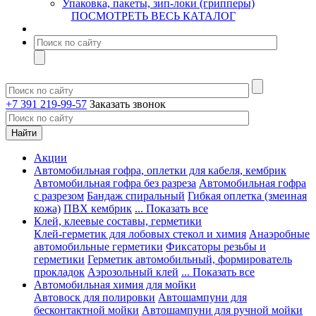
Упаковка, пакеты, зип-локи (грипперы)
ПОСМОТРЕТЬ ВЕСЬ КАТАЛОГ
+7 391 219-99-57
Заказать звонок
Акции
Автомобильная гофра, оплетки для кабеля, кембрик
Автомобильная гофра без разреза
Автомобильная гофра
с разрезом
Бандаж спиральный
Гибкая оплетка (змеиная
кожа)
ПВХ кембрик
... Показать все
Клей, клеевые составы, герметики
Клей-герметик для лобовых стекол и химия
Анаэробные
автомобильные герметики
Фиксаторы резьбы и
герметики
Герметик автомобильный, формирователь
прокладок
Аэрозольный клей
... Показать все
Автомобильная химия для мойки
Автовоск для полировки
Автошампуни для
бесконтактной мойки
Автошампуни для ручной мойки