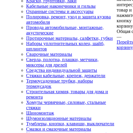
Краски, грунтовки, лаки
интере
Кабельные наконечники и гильзы
товар и
Охранные системы и аксессуары
нажмит
Полировка, ремонт, уход и защита кузова
кнопку
автомобиля
корзину
Провода автомобильные, монтажные,
Общая 
акустические
—
Протирочные материалы, салфетки, губки
Перейт
Наборы уплотнительных колец, шайб,
корзину
шплинтов
Сварочные материалы
Сверла, полотна, плашки, метчики,
миксеры для дрелей
Средства индивидуальной защиты
Стяжки кабельные, крепеж, держатели
Термоусадочные трубки, наборы
термоусадок
Строительная химия, товары для дома и
ремонта
Хомуты червячные, силовые, стальные
стяжки
Шиномонтаж
Шумоизоляционные материалы
Тумблеры, кнопки, клавиши, выключатели
Смазки и смазочные материалы