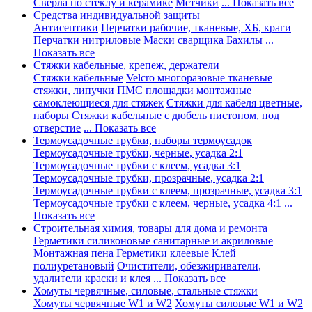
Сверла по стеклу и керамике
Метчики
... Показать все
Средства индивидуальной защиты
Антисептики
Перчатки рабочие, тканевые, ХБ, краги
Перчатки нитриловые
Маски сварщика
Бахилы
...
Показать все
Стяжки кабельные, крепеж, держатели
Стяжки кабельные
Velcro многоразовые тканевые
стяжки, липучки
ПМС площадки монтажные
самоклеющиеся для стяжек
Стяжки для кабеля цветные,
наборы
Стяжки кабельные с дюбель пистоном, под
отверстие
... Показать все
Термоусадочные трубки, наборы термоусадок
Термоусадочные трубки, черные, усадка 2:1
Термоусадочные трубки с клеем, усадка 3:1
Термоусадочные трубки, прозрачные, усадка 2:1
Термоусадочные трубки с клеем, прозрачные, усадка 3:1
Термоусадочные трубки с клеем, черные, усадка 4:1
...
Показать все
Строительная химия, товары для дома и ремонта
Герметики силиконовые санитарные и акриловые
Монтажная пена
Герметики клеевые
Клей
полиуретановый
Очистители, обезжириватели,
удалители краски и клея
... Показать все
Хомуты червячные, силовые, стальные стяжки
Хомуты червячные W1 и W2
Хомуты силовые W1 и W2