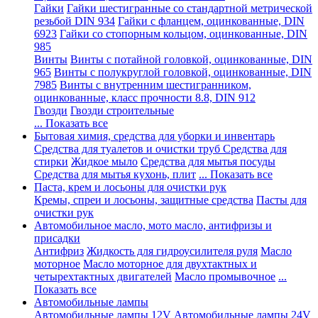
Гайки
Гайки шестигранные со стандартной метрической
резьбой DIN 934
Гайки с фланцем, оцинкованные, DIN
6923
Гайки со стопорным кольцом, оцинкованные, DIN
985
Винты
Винты с потайной головкой, оцинкованные, DIN
965
Винты с полукруглой головкой, оцинкованные, DIN
7985
Винты с внутренним шестигранником,
оцинкованные, класс прочности 8.8, DIN 912
Гвозди
Гвозди строительные
... Показать все
Бытовая химия, средства для уборки и инвентарь
Средства для туалетов и очистки труб
Средства для
стирки
Жидкое мыло
Средства для мытья посуды
Средства для мытья кухонь, плит
... Показать все
Паста, крем и лосьоны для очистки рук
Кремы, спреи и лосьоны, защитные средства
Пасты для
очистки рук
Автомобильное масло, мото масло, антифризы и
присадки
Антифриз
Жидкость для гидроусилителя руля
Масло
моторное
Масло моторное для двухтактных и
четырехтактных двигателей
Масло промывочное
...
Показать все
Автомобильные лампы
Автомобильные лампы 12V
Автомобильные лампы 24V