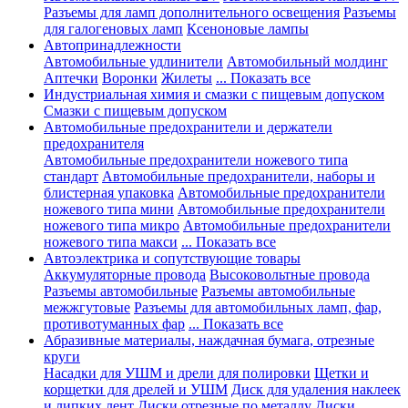
Разъемы для ламп дополнительного освещения
Разъемы
для галогеновых ламп
Ксеноновые лампы
Автопринадлежности
Автомобильные удлинители
Автомобильный молдинг
Аптечки
Воронки
Жилеты
... Показать все
Индустриальная химия и смазки с пищевым допуском
Смазки с пищевым допуском
Автомобильные предохранители и держатели
предохранителя
Автомобильные предохранители ножевого типа
стандарт
Автомобильные предохранители, наборы и
блистерная упаковка
Автомобильные предохранители
ножевого типа мини
Автомобильные предохранители
ножевого типа микро
Автомобильные предохранители
ножевого типа макси
... Показать все
Автоэлектрика и сопутствующие товары
Аккумуляторные провода
Высоковольтные провода
Разъемы автомобильные
Разъемы автомобильные
межжгутовые
Разъемы для автомобильных ламп, фар,
противотуманных фар
... Показать все
Абразивные материалы, наждачная бумага, отрезные
круги
Насадки для УШМ и дрели для полировки
Щетки и
корщетки для дрелей и УШМ
Диск для удаления наклеек
и липких лент
Диски отрезные по металлу
Диски