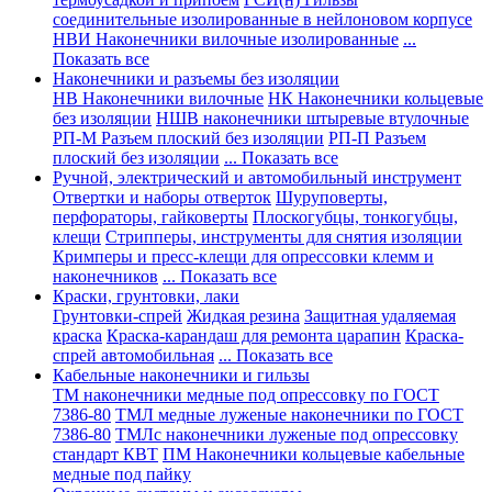
соединительные изолированные в нейлоновом корпусе
НВИ Наконечники вилочные изолированные
...
Показать все
Наконечники и разъемы без изоляции
НВ Наконечники вилочные
НК Наконечники кольцевые
без изоляции
НШВ наконечники штыревые втулочные
РП-М Разъем плоский без изоляции
РП-П Разъем
плоский без изоляции
... Показать все
Ручной, электрический и автомобильный инструмент
Отвертки и наборы отверток
Шуруповерты,
перфораторы, гайковерты
Плоскогубцы, тонкогубцы,
клещи
Стрипперы, инструменты для снятия изоляции
Кримперы и пресс-клещи для опрессовки клемм и
наконечников
... Показать все
Краски, грунтовки, лаки
Грунтовки-спрей
Жидкая резина
Защитная удаляемая
краска
Краска-карандаш для ремонта царапин
Краска-
спрей автомобильная
... Показать все
Кабельные наконечники и гильзы
ТМ наконечники медные под опрессовку по ГОСТ
7386-80
ТМЛ медные луженые наконечники по ГОСТ
7386-80
ТМЛс наконечники луженые под опрессовку
стандарт КВТ
ПМ Наконечники кольцевые кабельные
медные под пайку