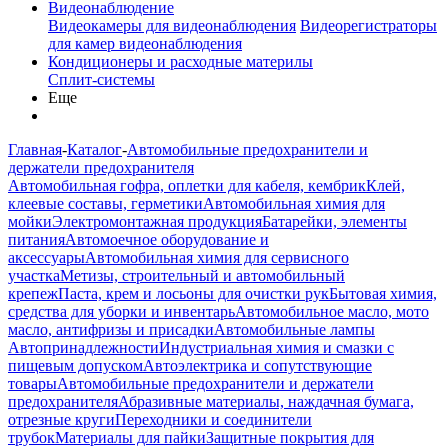
Видеонаблюдение
Видеокамеры для видеонаблюдения
Видеорегистраторы
для камер видеонаблюдения
Кондиционеры и расходные материлы
Сплит-системы
Еще
Главная
-
Каталог
-
Автомобильные предохранители и
держатели предохранителя
Автомобильная гофра, оплетки для кабеля, кембрик
Клей,
клеевые составы, герметики
Автомобильная химия для
мойки
Электромонтажная продукция
Батарейки, элементы
питания
Автомоечное оборудование и
аксессуары
Автомобильная химия для сервисного
участка
Метизы, строительный и автомобильный
крепеж
Паста, крем и лосьоны для очистки рук
Бытовая химия,
средства для уборки и инвентарь
Автомобильное масло, мото
масло, антифризы и присадки
Автомобильные лампы
Автопринадлежности
Индустриальная химия и смазки с
пищевым допуском
Автоэлектрика и сопутствующие
товары
Автомобильные предохранители и держатели
предохранителя
Абразивные материалы, наждачная бумага,
отрезные круги
Переходники и соединители
трубок
Материалы для пайки
Защитные покрытия для