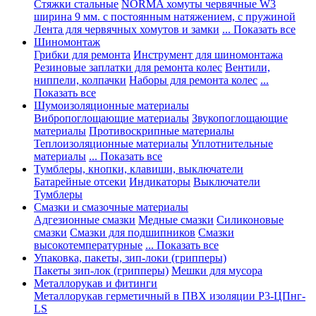
Стяжки стальные
NORMA хомуты червячные W3
ширина 9 мм. с постоянным натяжением, с пружиной
Лента для червячных хомутов и замки
... Показать все
Шиномонтаж
Грибки для ремонта
Инструмент для шиномонтажа
Резиновые заплатки для ремонта колес
Вентили,
ниппели, колпачки
Наборы для ремонта колес
...
Показать все
Шумоизоляционные материалы
Вибропоглощающие материалы
Звукопоглощающие
материалы
Противоскрипные материалы
Теплоизоляционные материалы
Уплотнительные
материалы
... Показать все
Тумблеры, кнопки, клавиши, выключатели
Батарейные отсеки
Индикаторы
Выключатели
Тумблеры
Смазки и смазочные материалы
Адгезионные смазки
Медные смазки
Силиконовые
смазки
Смазки для подшипников
Смазки
высокотемпературные
... Показать все
Упаковка, пакеты, зип-локи (грипперы)
Пакеты зип-лок (грипперы)
Мешки для мусора
Металлорукав и фитинги
Металлорукав герметичный в ПВХ изоляции Р3-ЦПнг-
LS