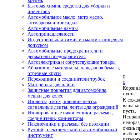
крепеж
Бытовая химия, средства для уборки и
инвентарь
Автомобильное масло, мото масло,
антифризы и присадки
Автомобильные лампы
Автопринадлежности
Индустриальная химия и смазки с пищевым
допуском
Автомобильные предохранители и
держатели предохранителя
Автоэлектрика и сопутствующие товары
Абразивные материалы, наждачная бумага,
отрезные круги
0
Переходники и соединители трубок
0
Материалы для пайки
Корзин
Защитные покрытия для автомобиля,
пуста
мешки для колес
К сожа
Изолента, скотч, клейкие ленты,
ваша ко
сигнальные ленты, ленты для ограждений
пуста.
Изолированные наконечники, разъемы,
Исправи
соединители, коннекторы
недора
Наконечники и разъемы без изоляции
очень п
Ручной, электрический и автомобильный
выберит
инструмент
каталог