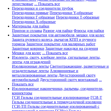
лепестковые
... Показать все
Переходники и соединители трубок
Переходники прямые
Переходники Y-образные
Переходники Г-образные
Переходники Т-образные
Переходники Х-образные
Материалы для пайки
Припои и сплавы
Разное для пайки
Флюсы для пайки
Защитные покрытия для автомобиля, мешки для колес
Защита рулевого колеса, рычагов КПП и ручного
тормоза
Защитное покрытие для малярных работ
Защитные коврики
Защитные накидки на сидения
Мешки для колес
... Показать все
Изолента, скотч, клейкие ленты, сигнальные ленты,
ленты для ограждений
Изоляционные ленты
Светоотражающие, разметочные и
оградительные ленты
Алюминиевые и
металлизированные ленты
Двухсторонний скотч
автомобильный
Двухсторонний скотч монтажный
...
Показать все
Изолированные наконечники, разъемы, соединители,
коннекторы
ГСИ Гильзы соединительные изолированные
ГСИ-Т
Гильзы соединительные в термоусадочной изоляции
ГСИ-ТП Гильзы соединительные изолированный с
термоусадкой и припоем
ГСИ(н) Гильзы