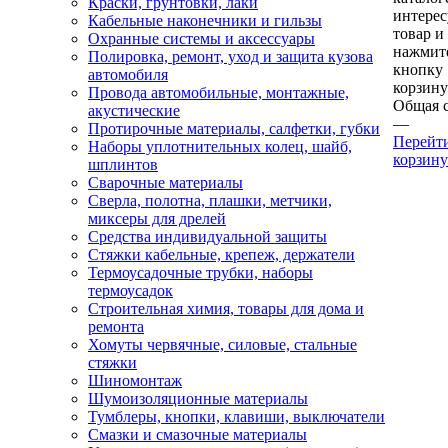
Краски, грунтовки, лаки
интере
Кабельные наконечники и гильзы
товар и
Охранные системы и аксессуары
нажмит
Полировка, ремонт, уход и защита кузова
кнопку
автомобиля
корзину
Провода автомобильные, монтажные,
Общая 
акустические
—
Протирочные материалы, салфетки, губки
Перейт
Наборы уплотнительных колец, шайб,
корзину
шплинтов
Сварочные материалы
Сверла, полотна, плашки, метчики,
миксеры для дрелей
Средства индивидуальной защиты
Стяжки кабельные, крепеж, держатели
Термоусадочные трубки, наборы
термоусадок
Строительная химия, товары для дома и
ремонта
Хомуты червячные, силовые, стальные
стяжки
Шиномонтаж
Шумоизоляционные материалы
Тумблеры, кнопки, клавиши, выключатели
Смазки и смазочные материалы