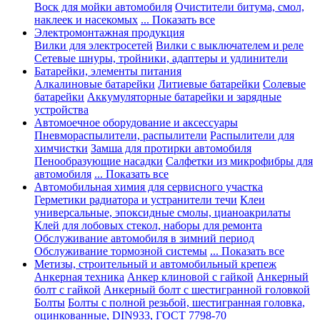
Воск для мойки автомобиля
Очистители битума, смол,
наклеек и насекомых
... Показать все
Электромонтажная продукция
Вилки для электросетей
Вилки с выключателем и реле
Сетевые шнуры, тройники, адаптеры и удлинители
Батарейки, элементы питания
Алкалиновые батарейки
Литиевые батарейки
Солевые
батарейки
Аккумуляторные батарейки и зарядные
устройства
Автомоечное оборудование и аксессуары
Пневмораспылители, распылители
Распылители для
химчистки
Замша для протирки автомобиля
Пенообразующие насадки
Салфетки из микрофибры для
автомобиля
... Показать все
Автомобильная химия для сервисного участка
Герметики радиатора и устранители течи
Клеи
универсальные, эпоксидные смолы, цианоакрилаты
Клей для лобовых стекол, наборы для ремонта
Обслуживание автомобиля в зимний период
Обслуживание тормозной системы
... Показать все
Метизы, строительный и автомобильный крепеж
Анкерная техника
Анкер клиновой с гайкой
Анкерный
болт с гайкой
Анкерный болт с шестигранной головкой
Болты
Болты с полной резьбой, шестигранная головка,
оцинкованные, DIN933, ГОСТ 7798-70