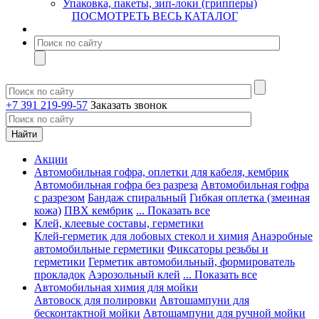
Упаковка, пакеты, зип-локи (грипперы)
ПОСМОТРЕТЬ ВЕСЬ КАТАЛОГ
+7 391 219-99-57
Заказать звонок
Акции
Автомобильная гофра, оплетки для кабеля, кембрик
Автомобильная гофра без разреза
Автомобильная гофра
с разрезом
Бандаж спиральный
Гибкая оплетка (змеиная
кожа)
ПВХ кембрик
... Показать все
Клей, клеевые составы, герметики
Клей-герметик для лобовых стекол и химия
Анаэробные
автомобильные герметики
Фиксаторы резьбы и
герметики
Герметик автомобильный, формирователь
прокладок
Аэрозольный клей
... Показать все
Автомобильная химия для мойки
Автовоск для полировки
Автошампуни для
бесконтактной мойки
Автошампуни для ручной мойки