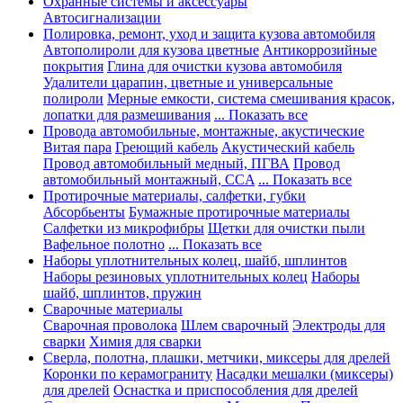
Охранные системы и аксессуары
Автосигнализации
Полировка, ремонт, уход и защита кузова автомобиля
Автополироли для кузова цветные
Антикоррозийные
покрытия
Глина для очистки кузова автомобиля
Удалители царапин, цветные и универсальные
полироли
Мерные емкости, система смешивания красок,
лопатки для размешивания
... Показать все
Провода автомобильные, монтажные, акустические
Витая пара
Греющий кабель
Акустический кабель
Провод автомобильный медный, ПГВА
Провод
автомобильный монтажный, CCA
... Показать все
Протирочные материалы, салфетки, губки
Абсорбьенты
Бумажные протирочные материалы
Салфетки из микрофибры
Щетки для очистки пыли
Вафельное полотно
... Показать все
Наборы уплотнительных колец, шайб, шплинтов
Наборы резиновых уплотнительных колец
Наборы
шайб, шплинтов, пружин
Сварочные материалы
Сварочная проволока
Шлем сварочный
Электроды для
сварки
Химия для сварки
Сверла, полотна, плашки, метчики, миксеры для дрелей
Коронки по керамограниту
Насадки мешалки (миксеры)
для дрелей
Оснастка и приспособления для дрелей