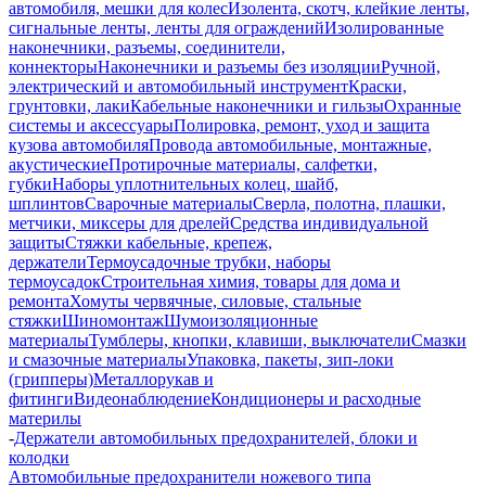
автомобиля, мешки для колес
Изолента, скотч, клейкие ленты,
сигнальные ленты, ленты для ограждений
Изолированные
наконечники, разъемы, соединители,
коннекторы
Наконечники и разъемы без изоляции
Ручной,
электрический и автомобильный инструмент
Краски,
грунтовки, лаки
Кабельные наконечники и гильзы
Охранные
системы и аксессуары
Полировка, ремонт, уход и защита
кузова автомобиля
Провода автомобильные, монтажные,
акустические
Протирочные материалы, салфетки,
губки
Наборы уплотнительных колец, шайб,
шплинтов
Сварочные материалы
Сверла, полотна, плашки,
метчики, миксеры для дрелей
Средства индивидуальной
защиты
Стяжки кабельные, крепеж,
держатели
Термоусадочные трубки, наборы
термоусадок
Строительная химия, товары для дома и
ремонта
Хомуты червячные, силовые, стальные
стяжки
Шиномонтаж
Шумоизоляционные
материалы
Тумблеры, кнопки, клавиши, выключатели
Смазки
и смазочные материалы
Упаковка, пакеты, зип-локи
(грипперы)
Металлорукав и
фитинги
Видеонаблюдение
Кондиционеры и расходные
материлы
-
Держатели автомобильных предохранителей, блоки и
колодки
Автомобильные предохранители ножевого типа