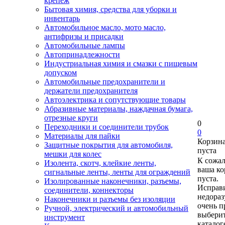
крепеж
Бытовая химия, средства для уборки и
инвентарь
Автомобильное масло, мото масло,
антифризы и присадки
Автомобильные лампы
Автопринадлежности
Индустриальная химия и смазки с пищевым
допуском
Автомобильные предохранители и
держатели предохранителя
Автоэлектрика и сопутствующие товары
Абразивные материалы, наждачная бумага,
отрезные круги
0
Переходники и соединители трубок
0
Материалы для пайки
Корзин
Защитные покрытия для автомобиля,
пуста
мешки для колес
К сожа
Изолента, скотч, клейкие ленты,
ваша ко
сигнальные ленты, ленты для ограждений
пуста.
Изолированные наконечники, разъемы,
Исправи
соединители, коннекторы
недора
Наконечники и разъемы без изоляции
очень п
Ручной, электрический и автомобильный
выберит
инструмент
каталог