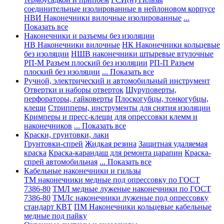
соединительные изолированные в нейлоновом корпусе
НВИ Наконечники вилочные изолированные
...
Показать все
Наконечники и разъемы без изоляции
НВ Наконечники вилочные
НК Наконечники кольцевые
без изоляции
НШВ наконечники штыревые втулочные
РП-М Разъем плоский без изоляции
РП-П Разъем
плоский без изоляции
... Показать все
Ручной, электрический и автомобильный инструмент
Отвертки и наборы отверток
Шуруповерты,
перфораторы, гайковерты
Плоскогубцы, тонкогубцы,
клещи
Стрипперы, инструменты для снятия изоляции
Кримперы и пресс-клещи для опрессовки клемм и
наконечников
... Показать все
Краски, грунтовки, лаки
Грунтовки-спрей
Жидкая резина
Защитная удаляемая
краска
Краска-карандаш для ремонта царапин
Краска-
спрей автомобильная
... Показать все
Кабельные наконечники и гильзы
ТМ наконечники медные под опрессовку по ГОСТ
7386-80
ТМЛ медные луженые наконечники по ГОСТ
7386-80
ТМЛс наконечники луженые под опрессовку
стандарт КВТ
ПМ Наконечники кольцевые кабельные
медные под пайку