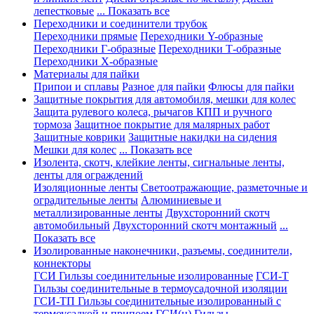
лепестковые
... Показать все
Переходники и соединители трубок
Переходники прямые
Переходники Y-образные
Переходники Г-образные
Переходники Т-образные
Переходники Х-образные
Материалы для пайки
Припои и сплавы
Разное для пайки
Флюсы для пайки
Защитные покрытия для автомобиля, мешки для колес
Защита рулевого колеса, рычагов КПП и ручного
тормоза
Защитное покрытие для малярных работ
Защитные коврики
Защитные накидки на сидения
Мешки для колес
... Показать все
Изолента, скотч, клейкие ленты, сигнальные ленты,
ленты для ограждений
Изоляционные ленты
Светоотражающие, разметочные и
оградительные ленты
Алюминиевые и
металлизированные ленты
Двухсторонний скотч
автомобильный
Двухсторонний скотч монтажный
...
Показать все
Изолированные наконечники, разъемы, соединители,
коннекторы
ГСИ Гильзы соединительные изолированные
ГСИ-Т
Гильзы соединительные в термоусадочной изоляции
ГСИ-ТП Гильзы соединительные изолированный с
термоусадкой и припоем
ГСИ(н) Гильзы