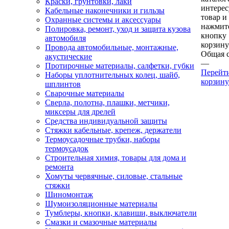
Краски, грунтовки, лаки
интере
Кабельные наконечники и гильзы
товар и
Охранные системы и аксессуары
нажмит
Полировка, ремонт, уход и защита кузова
кнопку
автомобиля
корзину
Провода автомобильные, монтажные,
Общая 
акустические
—
Протирочные материалы, салфетки, губки
Перейт
Наборы уплотнительных колец, шайб,
корзину
шплинтов
Сварочные материалы
Сверла, полотна, плашки, метчики,
миксеры для дрелей
Средства индивидуальной защиты
Стяжки кабельные, крепеж, держатели
Термоусадочные трубки, наборы
термоусадок
Строительная химия, товары для дома и
ремонта
Хомуты червячные, силовые, стальные
стяжки
Шиномонтаж
Шумоизоляционные материалы
Тумблеры, кнопки, клавиши, выключатели
Смазки и смазочные материалы