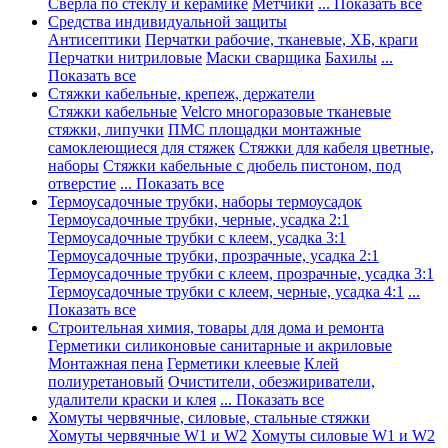
Сверла по стеклу и керамике
Метчики
... Показать все
Средства индивидуальной защиты
Антисептики
Перчатки рабочие, тканевые, ХБ, краги
Перчатки нитриловые
Маски сварщика
Бахилы
...
Показать все
Стяжки кабельные, крепеж, держатели
Стяжки кабельные
Velcro многоразовые тканевые
стяжки, липучки
ПМС площадки монтажные
самоклеющиеся для стяжек
Стяжки для кабеля цветные,
наборы
Стяжки кабельные с дюбель пистоном, под
отверстие
... Показать все
Термоусадочные трубки, наборы термоусадок
Термоусадочные трубки, черные, усадка 2:1
Термоусадочные трубки с клеем, усадка 3:1
Термоусадочные трубки, прозрачные, усадка 2:1
Термоусадочные трубки с клеем, прозрачные, усадка 3:1
Термоусадочные трубки с клеем, черные, усадка 4:1
...
Показать все
Строительная химия, товары для дома и ремонта
Герметики силиконовые санитарные и акриловые
Монтажная пена
Герметики клеевые
Клей
полиуретановый
Очистители, обезжириватели,
удалители краски и клея
... Показать все
Хомуты червячные, силовые, стальные стяжки
Хомуты червячные W1 и W2
Хомуты силовые W1 и W2