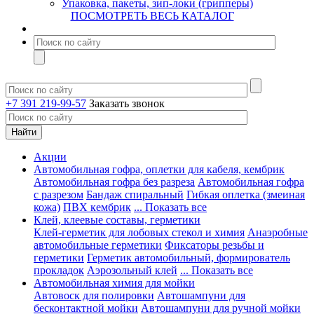
Упаковка, пакеты, зип-локи (грипперы)
ПОСМОТРЕТЬ ВЕСЬ КАТАЛОГ
+7 391 219-99-57
Заказать звонок
Акции
Автомобильная гофра, оплетки для кабеля, кембрик
Автомобильная гофра без разреза
Автомобильная гофра
с разрезом
Бандаж спиральный
Гибкая оплетка (змеиная
кожа)
ПВХ кембрик
... Показать все
Клей, клеевые составы, герметики
Клей-герметик для лобовых стекол и химия
Анаэробные
автомобильные герметики
Фиксаторы резьбы и
герметики
Герметик автомобильный, формирователь
прокладок
Аэрозольный клей
... Показать все
Автомобильная химия для мойки
Автовоск для полировки
Автошампуни для
бесконтактной мойки
Автошампуни для ручной мойки