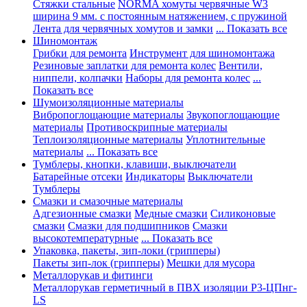
Стяжки стальные
NORMA хомуты червячные W3
ширина 9 мм. с постоянным натяжением, с пружиной
Лента для червячных хомутов и замки
... Показать все
Шиномонтаж
Грибки для ремонта
Инструмент для шиномонтажа
Резиновые заплатки для ремонта колес
Вентили,
ниппели, колпачки
Наборы для ремонта колес
...
Показать все
Шумоизоляционные материалы
Вибропоглощающие материалы
Звукопоглощающие
материалы
Противоскрипные материалы
Теплоизоляционные материалы
Уплотнительные
материалы
... Показать все
Тумблеры, кнопки, клавиши, выключатели
Батарейные отсеки
Индикаторы
Выключатели
Тумблеры
Смазки и смазочные материалы
Адгезионные смазки
Медные смазки
Силиконовые
смазки
Смазки для подшипников
Смазки
высокотемпературные
... Показать все
Упаковка, пакеты, зип-локи (грипперы)
Пакеты зип-лок (грипперы)
Мешки для мусора
Металлорукав и фитинги
Металлорукав герметичный в ПВХ изоляции Р3-ЦПнг-
LS