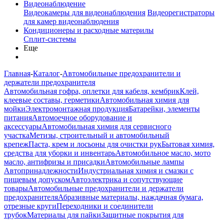
Видеонаблюдение
Видеокамеры для видеонаблюдения
Видеорегистраторы
для камер видеонаблюдения
Кондиционеры и расходные материлы
Сплит-системы
Еще
Главная
-
Каталог
-
Автомобильные предохранители и
держатели предохранителя
Автомобильная гофра, оплетки для кабеля, кембрик
Клей,
клеевые составы, герметики
Автомобильная химия для
мойки
Электромонтажная продукция
Батарейки, элементы
питания
Автомоечное оборудование и
аксессуары
Автомобильная химия для сервисного
участка
Метизы, строительный и автомобильный
крепеж
Паста, крем и лосьоны для очистки рук
Бытовая химия,
средства для уборки и инвентарь
Автомобильное масло, мото
масло, антифризы и присадки
Автомобильные лампы
Автопринадлежности
Индустриальная химия и смазки с
пищевым допуском
Автоэлектрика и сопутствующие
товары
Автомобильные предохранители и держатели
предохранителя
Абразивные материалы, наждачная бумага,
отрезные круги
Переходники и соединители
трубок
Материалы для пайки
Защитные покрытия для