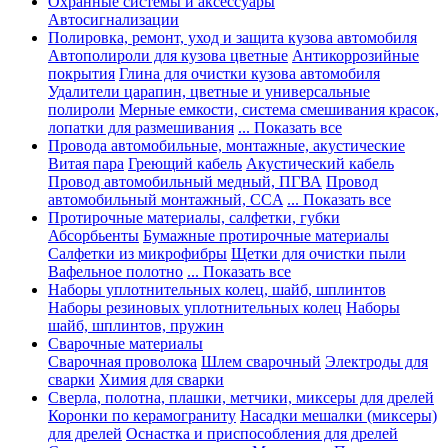
Охранные системы и аксессуары
Автосигнализации
Полировка, ремонт, уход и защита кузова автомобиля
Автополироли для кузова цветные
Антикоррозийные
покрытия
Глина для очистки кузова автомобиля
Удалители царапин, цветные и универсальные
полироли
Мерные емкости, система смешивания красок,
лопатки для размешивания
... Показать все
Провода автомобильные, монтажные, акустические
Витая пара
Греющий кабель
Акустический кабель
Провод автомобильный медный, ПГВА
Провод
автомобильный монтажный, CCA
... Показать все
Протирочные материалы, салфетки, губки
Абсорбьенты
Бумажные протирочные материалы
Салфетки из микрофибры
Щетки для очистки пыли
Вафельное полотно
... Показать все
Наборы уплотнительных колец, шайб, шплинтов
Наборы резиновых уплотнительных колец
Наборы
шайб, шплинтов, пружин
Сварочные материалы
Сварочная проволока
Шлем сварочный
Электроды для
сварки
Химия для сварки
Сверла, полотна, плашки, метчики, миксеры для дрелей
Коронки по керамограниту
Насадки мешалки (миксеры)
для дрелей
Оснастка и приспособления для дрелей