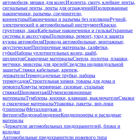
автомобиля, мешки для колес
Изолента, скотч, клейкие ленты,
сигнальные ленты, ленты для ограждений
Изолированные
наконечники, разъемы, соединители,
коннекторы
Наконечники и разъемы без изоляции
Ручной,
электрический и автомобильный инструмент
Краски,
грунтовки, лаки
Кабельные наконечники и гильзы
Охранные
системы и аксессуары
Полировка, ремонт, уход и защита
кузова автомобиля
Провода автомобильные, монтажные,
акустические
Протирочные материалы, салфетки,
губки
Наборы уплотнительных колец, шайб,
шплинтов
Сварочные материалы
Сверла, полотна, плашки,
метчики, миксеры для дрелей
Средства индивидуальной
защиты
Стяжки кабельные, крепеж,
держатели
Термоусадочные трубки, наборы
термоусадок
Строительная химия, товары для дома и
ремонта
Хомуты червячные, силовые, стальные
стяжки
Шиномонтаж
Шумоизоляционные
материалы
Тумблеры, кнопки, клавиши, выключатели
Смазки
и смазочные материалы
Упаковка, пакеты, зип-локи
(грипперы)
Металлорукав и
фитинги
Видеонаблюдение
Кондиционеры и расходные
материлы
-
Держатели автомобильных предохранителей, блоки и
колодки
Автомобильные предохранители ножевого типа