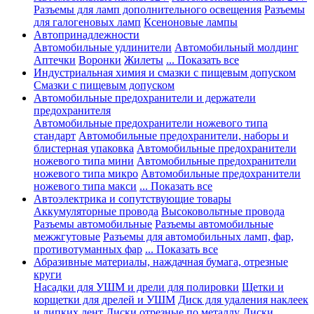
Разъемы для ламп дополнительного освещения
Разъемы
для галогеновых ламп
Ксеноновые лампы
Автопринадлежности
Автомобильные удлинители
Автомобильный молдинг
Аптечки
Воронки
Жилеты
... Показать все
Индустриальная химия и смазки с пищевым допуском
Смазки с пищевым допуском
Автомобильные предохранители и держатели
предохранителя
Автомобильные предохранители ножевого типа
стандарт
Автомобильные предохранители, наборы и
блистерная упаковка
Автомобильные предохранители
ножевого типа мини
Автомобильные предохранители
ножевого типа микро
Автомобильные предохранители
ножевого типа макси
... Показать все
Автоэлектрика и сопутствующие товары
Аккумуляторные провода
Высоковольтные провода
Разъемы автомобильные
Разъемы автомобильные
межжгутовые
Разъемы для автомобильных ламп, фар,
противотуманных фар
... Показать все
Абразивные материалы, наждачная бумага, отрезные
круги
Насадки для УШМ и дрели для полировки
Щетки и
корщетки для дрелей и УШМ
Диск для удаления наклеек
и липких лент
Диски отрезные по металлу
Диски