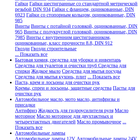
Гайки
Гайки шестигранные со стандартной метрической
резьбой DIN 934
Гайки с фланцем, оцинкованные, DIN
6923
Гайки со стопорным кольцом, оцинкованные, DIN
985
Винты
Винты с потайной головкой, оцинкованные, DIN
965
Винты с полукруглой головкой, оцинкованные, DIN
7985
Винты с внутренним шестигранником,
оцинкованные, класс прочности 8.8, DIN 912
Гвозди
Гвозди строительные
... Показать все
Бытовая химия, средства для уборки и инвентарь
Средства для туалетов и очистки труб
Средства для
стирки
Жидкое мыло
Средства для мытья посуды
Средства для мытья кухонь, плит
... Показать все
Паста, крем и лосьоны для очистки рук
Кремы, спреи и лосьоны, защитные средства
Пасты для
очистки рук
Автомобильное масло, мото масло, антифризы и
присадки
Антифриз
Жидкость для гидроусилителя руля
Масло
моторное
Масло моторное для двухтактных и
четырехтактных двигателей
Масло промывочное
...
Показать все
Автомобильные лампы
Автомобильные лампы 12V
Автомобильные лампы 24V