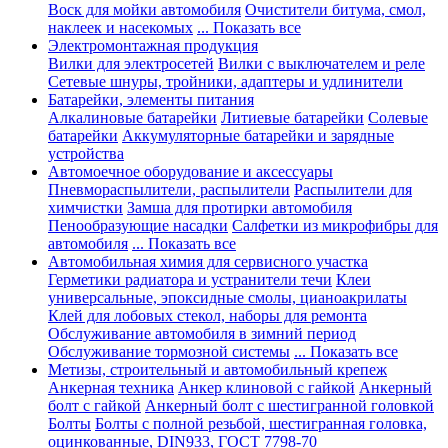
Воск для мойки автомобиля
Очистители битума, смол,
наклеек и насекомых
... Показать все
Электромонтажная продукция
Вилки для электросетей
Вилки с выключателем и реле
Сетевые шнуры, тройники, адаптеры и удлинители
Батарейки, элементы питания
Алкалиновые батарейки
Литиевые батарейки
Солевые
батарейки
Аккумуляторные батарейки и зарядные
устройства
Автомоечное оборудование и аксессуары
Пневмораспылители, распылители
Распылители для
химчистки
Замша для протирки автомобиля
Пенообразующие насадки
Салфетки из микрофибры для
автомобиля
... Показать все
Автомобильная химия для сервисного участка
Герметики радиатора и устранители течи
Клеи
универсальные, эпоксидные смолы, цианоакрилаты
Клей для лобовых стекол, наборы для ремонта
Обслуживание автомобиля в зимний период
Обслуживание тормозной системы
... Показать все
Метизы, строительный и автомобильный крепеж
Анкерная техника
Анкер клиновой с гайкой
Анкерный
болт с гайкой
Анкерный болт с шестигранной головкой
Болты
Болты с полной резьбой, шестигранная головка,
оцинкованные, DIN933, ГОСТ 7798-70