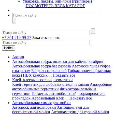
Упаковка, пакеты, зип-локи (грипперы)
ПОСМОТРЕТЬ ВЕСЬ КАТАЛОГ
+7 391 219-99-57
Заказать звонок
Акции
Автомобильная гофра, оплетки для кабеля, кембрик
Автомобильная гофра без разреза
Автомобильная гофра
с разрезом
Бандаж спиральный
Гибкая оплетка (змеиная
кожа)
ПВХ кембрик
... Показать все
Клей, клеевые составы, герметики
Клей-герметик для лобовых стекол и химия
Анаэробные
автомобильные герметики
Фиксаторы резьбы и
герметики
Герметик автомобильный, формирователь
прокладок
Аэрозольный клей
... Показать все
Автомобильная химия для мойки
Автовоск для полировки
Автошампуни для
бесконтактной мойки
Автошампуни для ручной мойки