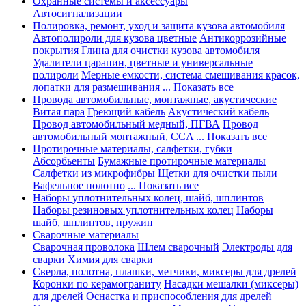
Охранные системы и аксессуары
Автосигнализации
Полировка, ремонт, уход и защита кузова автомобиля
Автополироли для кузова цветные
Антикоррозийные
покрытия
Глина для очистки кузова автомобиля
Удалители царапин, цветные и универсальные
полироли
Мерные емкости, система смешивания красок,
лопатки для размешивания
... Показать все
Провода автомобильные, монтажные, акустические
Витая пара
Греющий кабель
Акустический кабель
Провод автомобильный медный, ПГВА
Провод
автомобильный монтажный, CCA
... Показать все
Протирочные материалы, салфетки, губки
Абсорбьенты
Бумажные протирочные материалы
Салфетки из микрофибры
Щетки для очистки пыли
Вафельное полотно
... Показать все
Наборы уплотнительных колец, шайб, шплинтов
Наборы резиновых уплотнительных колец
Наборы
шайб, шплинтов, пружин
Сварочные материалы
Сварочная проволока
Шлем сварочный
Электроды для
сварки
Химия для сварки
Сверла, полотна, плашки, метчики, миксеры для дрелей
Коронки по керамограниту
Насадки мешалки (миксеры)
для дрелей
Оснастка и приспособления для дрелей