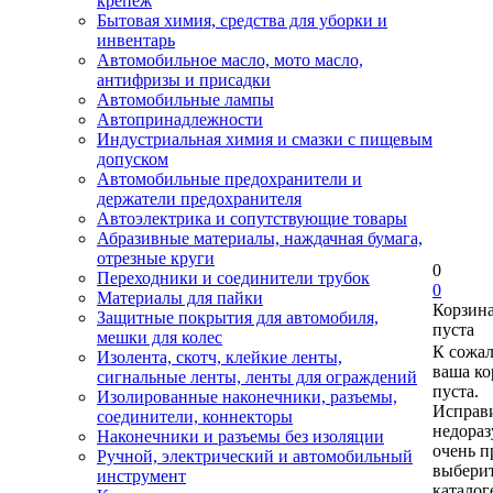
крепеж
Бытовая химия, средства для уборки и
инвентарь
Автомобильное масло, мото масло,
антифризы и присадки
Автомобильные лампы
Автопринадлежности
Индустриальная химия и смазки с пищевым
допуском
Автомобильные предохранители и
держатели предохранителя
Автоэлектрика и сопутствующие товары
Абразивные материалы, наждачная бумага,
отрезные круги
0
Переходники и соединители трубок
0
Материалы для пайки
Корзин
Защитные покрытия для автомобиля,
пуста
мешки для колес
К сожа
Изолента, скотч, клейкие ленты,
ваша ко
сигнальные ленты, ленты для ограждений
пуста.
Изолированные наконечники, разъемы,
Исправи
соединители, коннекторы
недора
Наконечники и разъемы без изоляции
очень п
Ручной, электрический и автомобильный
выберит
инструмент
каталог