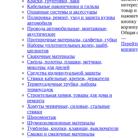
Краски, грунтовки, лаки
интере
Кабельные наконечники и гильзы
товар и
Охранные системы и аксессуары
нажмит
Полировка, ремонт, уход и защита кузова
кнопку
автомобиля
корзину
Провода автомобильные, монтажные,
Общая 
акустические
—
Протирочные материалы, салфетки, губки
Перейт
Наборы уплотнительных колец, шайб,
корзину
шплинтов
Сварочные материалы
Сверла, полотна, плашки, метчики,
миксеры для дрелей
Средства индивидуальной защиты
Стяжки кабельные, крепеж, держатели
Термоусадочные трубки, наборы
термоусадок
Строительная химия, товары для дома и
ремонта
Хомуты червячные, силовые, стальные
стяжки
Шиномонтаж
Шумоизоляционные материалы
Тумблеры, кнопки, клавиши, выключатели
Смазки и смазочные материалы