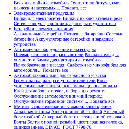
Воск для мойки автомобиля
Очистители битума, смол,
наклеек и насекомых
... Показать все
Электромонтажная продукция
Вилки для электросетей
Вилки с выключателем и реле
Сетевые шнуры, тройники, адаптеры и удлинители
Батарейки, элементы питания
Алкалиновые батарейки
Литиевые батарейки
Солевые
батарейки
Аккумуляторные батарейки и зарядные
устройства
Автомоечное оборудование и аксессуары
Пневмораспылители, распылители
Распылители для
химчистки
Замша для протирки автомобиля
Пенообразующие насадки
Салфетки из микрофибры для
автомобиля
... Показать все
Автомобильная химия для сервисного участка
Герметики радиатора и устранители течи
Клеи
универсальные, эпоксидные смолы, цианоакрилаты
Клей для лобовых стекол, наборы для ремонта
Обслуживание автомобиля в зимний период
Обслуживание тормозной системы
... Показать все
Метизы, строительный и автомобильный крепеж
Анкерная техника
Анкер клиновой с гайкой
Анкерный
болт с гайкой
Анкерный болт с шестигранной головкой
Болты
Болты с полной резьбой, шестигранная головка,
оцинкованные, DIN933, ГОСТ 7798-70