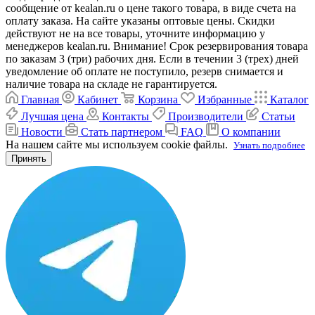
сообщение от kealan.ru о цене такого товара, в виде счета на
оплату заказа. На сайте указаны оптовые цены. Скидки
действуют не на все товары, уточните информацию у
менеджеров kealan.ru. Внимание! Срок резервирования товара
по заказам 3 (три) рабочих дня. Если в течении 3 (трех) дней
уведомление об оплате не поступило, резерв снимается и
наличие товара на складе не гарантируется.
Главная
Кабинет
Корзина
Избранные
Каталог
Лучшая цена
Контакты
Производители
Статьи
Новости
Стать партнером
FAQ
О компании
На нашем сайте мы используем cookie файлы.
Узнать подробнее
Принять