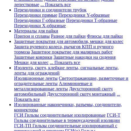
лепестковые
... Показать все
Переходники и соединители трубок
Переходники прямые
Переходники Y-образные
Переходники Г-образные
Переходники Т-образные
Переходники Х-образные
Материалы для пайки
Припои и сплавы
Разное для пайки
Флюсы для пайки
Защитные покрытия для автомобиля, мешки для колес
Защита рулевого колеса, рычагов КПП и ручного
тормоза
Защитное покрытие для малярных работ
Защитные коврики
Защитные накидки на сидения
Мешки для колес
... Показать все
Изолента, скотч, клейкие ленты, сигнальные ленты,
ленты для ограждений
Изоляционные ленты
Светоотражающие, разметочные и
оградительные ленты
Алюминиевые и
металлизированные ленты
Двухсторонний скотч
автомобильный
Двухсторонний скотч монтажный
...
Показать все
Изолированные наконечники, разъемы, соединители,
коннекторы
ГСИ Гильзы соединительные изолированные
ГСИ-Т
Гильзы соединительные в термоусадочной изоляции
ГСИ-ТП Гильзы соединительные изолированный с
термоусадкой и припоем
ГСИ(н) Гильзы