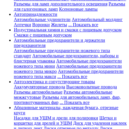
Разъемы для ламп дополнительного освещения
Разъемы
для галогеновых ламп
Ксеноновые лампы
Автопринадлежности
Автомобильные удлинители
Автомобильный молдинг
Аптечки
Воронки
Жилеты
... Показать все
Индустриальная химия и смазки с пищевым допуском
Смазки с пищевым допуском
Автомобильные предохранители и держатели
предохранителя
Автомобильные предохранители ножевого типа
стандарт
Автомобильные предохранители, наборы и
блистерная упаковка
Автомобильные предохранители
ножевого типа мини
Автомобильные предохранители
ножевого типа микро
Автомобильные предохранители
ножевого типа макси
... Показать все
Автоэлектрика и сопутствующие товары
Аккумуляторные провода
Высоковольтные провода
Разъемы автомобильные
Разъемы автомобильные
межжгутовые
Разъемы для автомобильных ламп, фар,
противотуманных фар
... Показать все
Абразивные материалы, наждачная бумага, отрезные
круги
Насадки для УШМ и дрели для полировки
Щетки и
корщетки для дрелей и УШМ
Диск для удаления наклеек
и липких лент
Диски отрезные по металлу
Диски