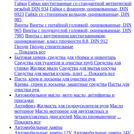
Гайки
Гайки шестигранные со стандартной метрической
резьбой DIN 934
Гайки с фланцем, оцинкованные, DIN
6923
Гайки со стопорным кольцом, оцинкованные, DIN
985
Винты
Винты с потайной головкой, оцинкованные, DIN
965
Винты с полукруглой головкой, оцинкованные, DIN
7985
Винты с внутренним шестигранником,
оцинкованные, класс прочности 8.8, DIN 912
Гвозди
Гвозди строительные
... Показать все
Бытовая химия, средства для уборки и инвентарь
Средства для туалетов и очистки труб
Средства для
стирки
Жидкое мыло
Средства для мытья посуды
Средства для мытья кухонь, плит
... Показать все
Паста, крем и лосьоны для очистки рук
Кремы, спреи и лосьоны, защитные средства
Пасты для
очистки рук
Автомобильное масло, мото масло, антифризы и
присадки
Антифриз
Жидкость для гидроусилителя руля
Масло
моторное
Масло моторное для двухтактных и
четырехтактных двигателей
Масло промывочное
...
Показать все
Автомобильные лампы
Автомобильные лампы 12V
Автомобильные лампы 24V