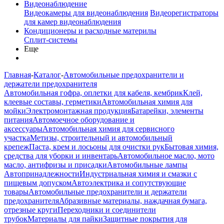
Видеонаблюдение
Видеокамеры для видеонаблюдения
Видеорегистраторы
для камер видеонаблюдения
Кондиционеры и расходные материлы
Сплит-системы
Еще
Главная
-
Каталог
-
Автомобильные предохранители и
держатели предохранителя
Автомобильная гофра, оплетки для кабеля, кембрик
Клей,
клеевые составы, герметики
Автомобильная химия для
мойки
Электромонтажная продукция
Батарейки, элементы
питания
Автомоечное оборудование и
аксессуары
Автомобильная химия для сервисного
участка
Метизы, строительный и автомобильный
крепеж
Паста, крем и лосьоны для очистки рук
Бытовая химия,
средства для уборки и инвентарь
Автомобильное масло, мото
масло, антифризы и присадки
Автомобильные лампы
Автопринадлежности
Индустриальная химия и смазки с
пищевым допуском
Автоэлектрика и сопутствующие
товары
Автомобильные предохранители и держатели
предохранителя
Абразивные материалы, наждачная бумага,
отрезные круги
Переходники и соединители
трубок
Материалы для пайки
Защитные покрытия для