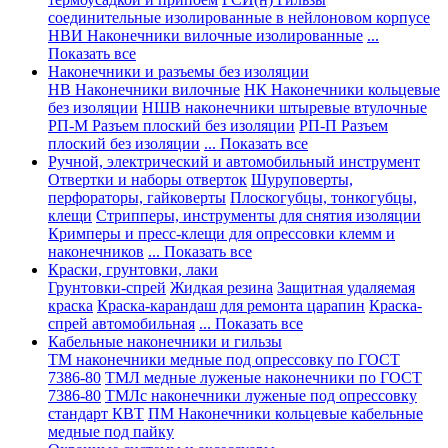
соединительные изолированные в нейлоновом корпусе
НВИ Наконечники вилочные изолированные
...
Показать все
Наконечники и разъемы без изоляции
НВ Наконечники вилочные
НК Наконечники кольцевые
без изоляции
НШВ наконечники штыревые втулочные
РП-М Разъем плоский без изоляции
РП-П Разъем
плоский без изоляции
... Показать все
Ручной, электрический и автомобильный инструмент
Отвертки и наборы отверток
Шуруповерты,
перфораторы, гайковерты
Плоскогубцы, тонкогубцы,
клещи
Стрипперы, инструменты для снятия изоляции
Кримперы и пресс-клещи для опрессовки клемм и
наконечников
... Показать все
Краски, грунтовки, лаки
Грунтовки-спрей
Жидкая резина
Защитная удаляемая
краска
Краска-карандаш для ремонта царапин
Краска-
спрей автомобильная
... Показать все
Кабельные наконечники и гильзы
ТМ наконечники медные под опрессовку по ГОСТ
7386-80
ТМЛ медные луженые наконечники по ГОСТ
7386-80
ТМЛс наконечники луженые под опрессовку
стандарт КВТ
ПМ Наконечники кольцевые кабельные
медные под пайку