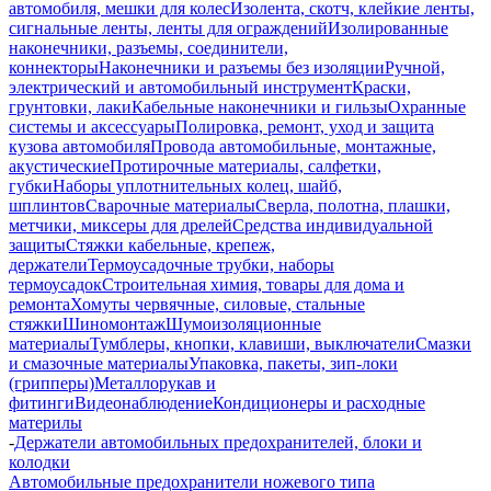
автомобиля, мешки для колес
Изолента, скотч, клейкие ленты,
сигнальные ленты, ленты для ограждений
Изолированные
наконечники, разъемы, соединители,
коннекторы
Наконечники и разъемы без изоляции
Ручной,
электрический и автомобильный инструмент
Краски,
грунтовки, лаки
Кабельные наконечники и гильзы
Охранные
системы и аксессуары
Полировка, ремонт, уход и защита
кузова автомобиля
Провода автомобильные, монтажные,
акустические
Протирочные материалы, салфетки,
губки
Наборы уплотнительных колец, шайб,
шплинтов
Сварочные материалы
Сверла, полотна, плашки,
метчики, миксеры для дрелей
Средства индивидуальной
защиты
Стяжки кабельные, крепеж,
держатели
Термоусадочные трубки, наборы
термоусадок
Строительная химия, товары для дома и
ремонта
Хомуты червячные, силовые, стальные
стяжки
Шиномонтаж
Шумоизоляционные
материалы
Тумблеры, кнопки, клавиши, выключатели
Смазки
и смазочные материалы
Упаковка, пакеты, зип-локи
(грипперы)
Металлорукав и
фитинги
Видеонаблюдение
Кондиционеры и расходные
материлы
-
Держатели автомобильных предохранителей, блоки и
колодки
Автомобильные предохранители ножевого типа