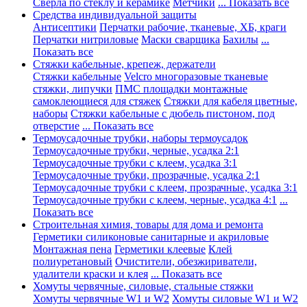
Сверла по стеклу и керамике
Метчики
... Показать все
Средства индивидуальной защиты
Антисептики
Перчатки рабочие, тканевые, ХБ, краги
Перчатки нитриловые
Маски сварщика
Бахилы
...
Показать все
Стяжки кабельные, крепеж, держатели
Стяжки кабельные
Velcro многоразовые тканевые
стяжки, липучки
ПМС площадки монтажные
самоклеющиеся для стяжек
Стяжки для кабеля цветные,
наборы
Стяжки кабельные с дюбель пистоном, под
отверстие
... Показать все
Термоусадочные трубки, наборы термоусадок
Термоусадочные трубки, черные, усадка 2:1
Термоусадочные трубки с клеем, усадка 3:1
Термоусадочные трубки, прозрачные, усадка 2:1
Термоусадочные трубки с клеем, прозрачные, усадка 3:1
Термоусадочные трубки с клеем, черные, усадка 4:1
...
Показать все
Строительная химия, товары для дома и ремонта
Герметики силиконовые санитарные и акриловые
Монтажная пена
Герметики клеевые
Клей
полиуретановый
Очистители, обезжириватели,
удалители краски и клея
... Показать все
Хомуты червячные, силовые, стальные стяжки
Хомуты червячные W1 и W2
Хомуты силовые W1 и W2