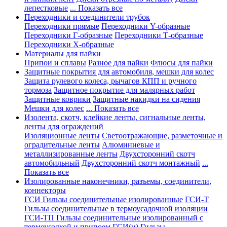
лепестковые
... Показать все
Переходники и соединители трубок
Переходники прямые
Переходники Y-образные
Переходники Г-образные
Переходники Т-образные
Переходники Х-образные
Материалы для пайки
Припои и сплавы
Разное для пайки
Флюсы для пайки
Защитные покрытия для автомобиля, мешки для колес
Защита рулевого колеса, рычагов КПП и ручного
тормоза
Защитное покрытие для малярных работ
Защитные коврики
Защитные накидки на сидения
Мешки для колес
... Показать все
Изолента, скотч, клейкие ленты, сигнальные ленты,
ленты для ограждений
Изоляционные ленты
Светоотражающие, разметочные и
оградительные ленты
Алюминиевые и
металлизированные ленты
Двухсторонний скотч
автомобильный
Двухсторонний скотч монтажный
...
Показать все
Изолированные наконечники, разъемы, соединители,
коннекторы
ГСИ Гильзы соединительные изолированные
ГСИ-Т
Гильзы соединительные в термоусадочной изоляции
ГСИ-ТП Гильзы соединительные изолированный с
термоусадкой и припоем
ГСИ(н) Гильзы