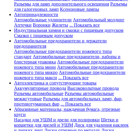
Разъемы для ламп дополнительного освещения
Разъемы
для галогеновых ламп
Ксеноновые лампы
Автопринадлежности
Автомобильные удлинители
Автомобильный молдинг
Аптечки
Воронки
Жилеты
... Показать все
Индустриальная химия и смазки с пищевым допуском
Смазки с пищевым допуском
Автомобильные предохранители и держатели
предохранителя
Автомобильные предохранители ножевого типа
стандарт
Автомобильные предохранители, наборы и
блистерная упаковка
Автомобильные предохранители
ножевого типа мини
Автомобильные предохранители
ножевого типа микро
Автомобильные предохранители
ножевого типа макси
... Показать все
Автоэлектрика и сопутствующие товары
Аккумуляторные провода
Высоковольтные провода
Разъемы автомобильные
Разъемы автомобильные
межжгутовые
Разъемы для автомобильных ламп, фар,
противотуманных фар
... Показать все
Абразивные материалы, наждачная бумага, отрезные
круги
Насадки для УШМ и дрели для полировки
Щетки и
корщетки для дрелей и УШМ
Диск для удаления наклеек
и липких лент
Диски отрезные по металлу
Диски