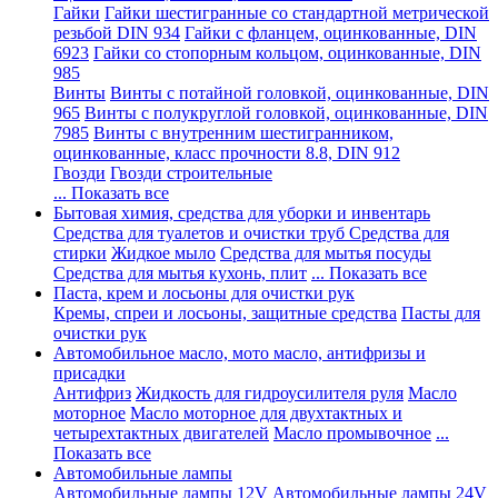
Гайки
Гайки шестигранные со стандартной метрической
резьбой DIN 934
Гайки с фланцем, оцинкованные, DIN
6923
Гайки со стопорным кольцом, оцинкованные, DIN
985
Винты
Винты с потайной головкой, оцинкованные, DIN
965
Винты с полукруглой головкой, оцинкованные, DIN
7985
Винты с внутренним шестигранником,
оцинкованные, класс прочности 8.8, DIN 912
Гвозди
Гвозди строительные
... Показать все
Бытовая химия, средства для уборки и инвентарь
Средства для туалетов и очистки труб
Средства для
стирки
Жидкое мыло
Средства для мытья посуды
Средства для мытья кухонь, плит
... Показать все
Паста, крем и лосьоны для очистки рук
Кремы, спреи и лосьоны, защитные средства
Пасты для
очистки рук
Автомобильное масло, мото масло, антифризы и
присадки
Антифриз
Жидкость для гидроусилителя руля
Масло
моторное
Масло моторное для двухтактных и
четырехтактных двигателей
Масло промывочное
...
Показать все
Автомобильные лампы
Автомобильные лампы 12V
Автомобильные лампы 24V