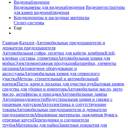
Видеонаблюдение
Видеокамеры для видеонаблюдения
Видеорегистраторы
для камер видеонаблюдения
Кондиционеры и расходные материлы
Сплит-системы
Еще
Главная
-
Каталог
-
Автомобильные предохранители и
держатели предохранителя
Автомобильная гофра, оплетки для кабеля, кембрик
Клей,
клеевые составы, герметики
Автомобильная химия для
мойки
Электромонтажная продукция
Батарейки, элементы
питания
Автомоечное оборудование и
аксессуары
Автомобильная химия для сервисного
участка
Метизы, строительный и автомобильный
крепеж
Паста, крем и лосьоны для очистки рук
Бытовая химия,
средства для уборки и инвентарь
Автомобильное масло, мото
масло, антифризы и присадки
Автомобильные лампы
Автопринадлежности
Индустриальная химия и смазки с
пищевым допуском
Автоэлектрика и сопутствующие
товары
Автомобильные предохранители и держатели
предохранителя
Абразивные материалы, наждачная бумага,
отрезные круги
Переходники и соединители
трубок
Материалы для пайки
Защитные покрытия для