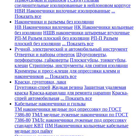
соединительные изолированные в нейлоновом корпусе
НВИ Наконечники вилочные изолированные
...
Показать все
Наконечники и разъемы без изоляции
НВ Наконечники вилочные
НК Наконечники кольцевые
без изоляции
НШВ наконечники штыревые втулочные
РП-М Разъем плоский без изоляции
РП-П Разъем
плоский без изоляции
... Показать все
Ручной, электрический и автомобильный инструмент
Отвертки и наборы отверток
Шуруповерты,
перфораторы, гайковерты
Плоскогубцы, тонкогубцы,
клещи
Стрипперы, инструменты для снятия изоляции
Кримперы и пресс-клещи для опрессовки клемм и
наконечников
... Показать все
Краски, грунтовки, лаки
Грунтовки-спрей
Жидкая резина
Защитная удаляемая
краска
Краска-карандаш для ремонта царапин
Краска-
спрей автомобильная
... Показать все
Кабельные наконечники и гильзы
ТМ наконечники медные под опрессовку по ГОСТ
7386-80
ТМЛ медные луженые наконечники по ГОСТ
7386-80
ТМЛс наконечники луженые под опрессовку
стандарт КВТ
ПМ Наконечники кольцевые кабельные
медные под пайку