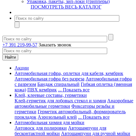
Упаковка, пакеты, зип-локи (грипперы)
ПОСМОТРЕТЬ ВЕСЬ КАТАЛОГ
+7 391 219-99-57
Заказать звонок
Акции
Автомобильная гофра, оплетки для кабеля, кембрик
Автомобильная гофра без разреза
Автомобильная гофра
с разрезом
Бандаж спиральный
Гибкая оплетка (змеиная
кожа)
ПВХ кембрик
... Показать все
Клей, клеевые составы, герметики
Клей-герметик для лобовых стекол и химия
Анаэробные
автомобильные герметики
Фиксаторы резьбы и
герметики
Герметик автомобильный, формирователь
прокладок
Аэрозольный клей
... Показать все
Автомобильная химия для мойки
Автовоск для полировки
Автошампуни для
бесконтактной мойки
Автошампуни для ручной мойки