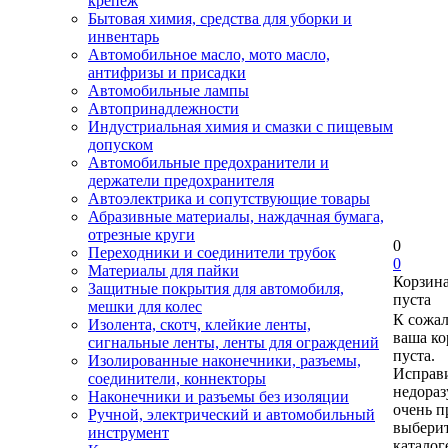
крепеж
Бытовая химия, средства для уборки и
инвентарь
Автомобильное масло, мото масло,
антифризы и присадки
Автомобильные лампы
Автопринадлежности
Индустриальная химия и смазки с пищевым
допуском
Автомобильные предохранители и
держатели предохранителя
Автоэлектрика и сопутствующие товары
Абразивные материалы, наждачная бумага,
отрезные круги
0
Переходники и соединители трубок
0
Материалы для пайки
Корзин
Защитные покрытия для автомобиля,
пуста
мешки для колес
К сожа
Изолента, скотч, клейкие ленты,
ваша ко
сигнальные ленты, ленты для ограждений
пуста.
Изолированные наконечники, разъемы,
Исправи
соединители, коннекторы
недора
Наконечники и разъемы без изоляции
очень п
Ручной, электрический и автомобильный
выберит
инструмент
каталог