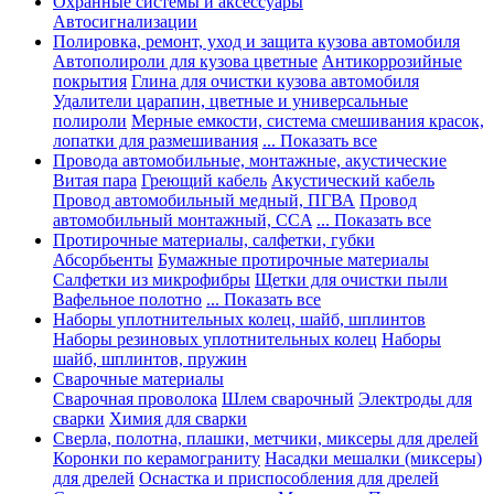
Охранные системы и аксессуары
Автосигнализации
Полировка, ремонт, уход и защита кузова автомобиля
Автополироли для кузова цветные
Антикоррозийные
покрытия
Глина для очистки кузова автомобиля
Удалители царапин, цветные и универсальные
полироли
Мерные емкости, система смешивания красок,
лопатки для размешивания
... Показать все
Провода автомобильные, монтажные, акустические
Витая пара
Греющий кабель
Акустический кабель
Провод автомобильный медный, ПГВА
Провод
автомобильный монтажный, CCA
... Показать все
Протирочные материалы, салфетки, губки
Абсорбьенты
Бумажные протирочные материалы
Салфетки из микрофибры
Щетки для очистки пыли
Вафельное полотно
... Показать все
Наборы уплотнительных колец, шайб, шплинтов
Наборы резиновых уплотнительных колец
Наборы
шайб, шплинтов, пружин
Сварочные материалы
Сварочная проволока
Шлем сварочный
Электроды для
сварки
Химия для сварки
Сверла, полотна, плашки, метчики, миксеры для дрелей
Коронки по керамограниту
Насадки мешалки (миксеры)
для дрелей
Оснастка и приспособления для дрелей