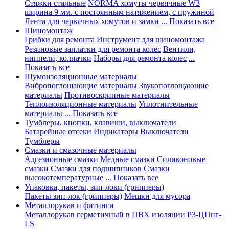
Стяжки стальные
NORMA хомуты червячные W3
ширина 9 мм. с постоянным натяжением, с пружиной
Лента для червячных хомутов и замки
... Показать все
Шиномонтаж
Грибки для ремонта
Инструмент для шиномонтажа
Резиновые заплатки для ремонта колес
Вентили,
ниппели, колпачки
Наборы для ремонта колес
...
Показать все
Шумоизоляционные материалы
Вибропоглощающие материалы
Звукопоглощающие
материалы
Противоскрипные материалы
Теплоизоляционные материалы
Уплотнительные
материалы
... Показать все
Тумблеры, кнопки, клавиши, выключатели
Батарейные отсеки
Индикаторы
Выключатели
Тумблеры
Смазки и смазочные материалы
Адгезионные смазки
Медные смазки
Силиконовые
смазки
Смазки для подшипников
Смазки
высокотемпературные
... Показать все
Упаковка, пакеты, зип-локи (грипперы)
Пакеты зип-лок (грипперы)
Мешки для мусора
Металлорукав и фитинги
Металлорукав герметичный в ПВХ изоляции Р3-ЦПнг-
LS