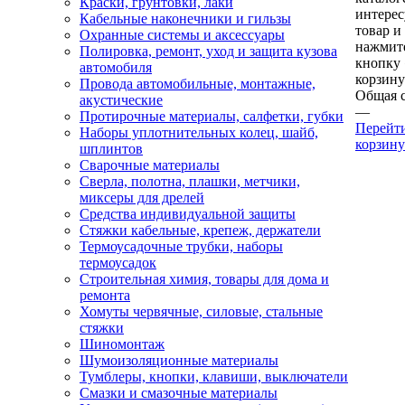
Краски, грунтовки, лаки
интере
Кабельные наконечники и гильзы
товар и
Охранные системы и аксессуары
нажмит
Полировка, ремонт, уход и защита кузова
кнопку
автомобиля
корзину
Провода автомобильные, монтажные,
Общая 
акустические
—
Протирочные материалы, салфетки, губки
Перейт
Наборы уплотнительных колец, шайб,
корзину
шплинтов
Сварочные материалы
Сверла, полотна, плашки, метчики,
миксеры для дрелей
Средства индивидуальной защиты
Стяжки кабельные, крепеж, держатели
Термоусадочные трубки, наборы
термоусадок
Строительная химия, товары для дома и
ремонта
Хомуты червячные, силовые, стальные
стяжки
Шиномонтаж
Шумоизоляционные материалы
Тумблеры, кнопки, клавиши, выключатели
Смазки и смазочные материалы