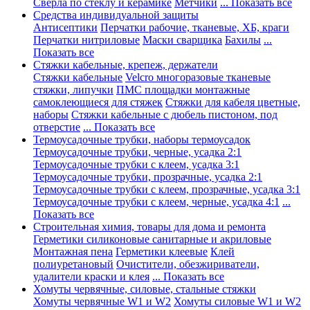
Сверла по стеклу и керамике
Метчики
... Показать все
Средства индивидуальной защиты
Антисептики
Перчатки рабочие, тканевые, ХБ, краги
Перчатки нитриловые
Маски сварщика
Бахилы
...
Показать все
Стяжки кабельные, крепеж, держатели
Стяжки кабельные
Velcro многоразовые тканевые
стяжки, липучки
ПМС площадки монтажные
самоклеющиеся для стяжек
Стяжки для кабеля цветные,
наборы
Стяжки кабельные с дюбель пистоном, под
отверстие
... Показать все
Термоусадочные трубки, наборы термоусадок
Термоусадочные трубки, черные, усадка 2:1
Термоусадочные трубки с клеем, усадка 3:1
Термоусадочные трубки, прозрачные, усадка 2:1
Термоусадочные трубки с клеем, прозрачные, усадка 3:1
Термоусадочные трубки с клеем, черные, усадка 4:1
...
Показать все
Строительная химия, товары для дома и ремонта
Герметики силиконовые санитарные и акриловые
Монтажная пена
Герметики клеевые
Клей
полиуретановый
Очистители, обезжириватели,
удалители краски и клея
... Показать все
Хомуты червячные, силовые, стальные стяжки
Хомуты червячные W1 и W2
Хомуты силовые W1 и W2