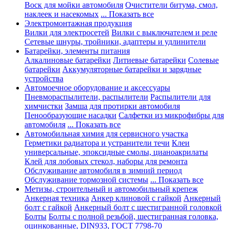
Воск для мойки автомобиля
Очистители битума, смол,
наклеек и насекомых
... Показать все
Электромонтажная продукция
Вилки для электросетей
Вилки с выключателем и реле
Сетевые шнуры, тройники, адаптеры и удлинители
Батарейки, элементы питания
Алкалиновые батарейки
Литиевые батарейки
Солевые
батарейки
Аккумуляторные батарейки и зарядные
устройства
Автомоечное оборудование и аксессуары
Пневмораспылители, распылители
Распылители для
химчистки
Замша для протирки автомобиля
Пенообразующие насадки
Салфетки из микрофибры для
автомобиля
... Показать все
Автомобильная химия для сервисного участка
Герметики радиатора и устранители течи
Клеи
универсальные, эпоксидные смолы, цианоакрилаты
Клей для лобовых стекол, наборы для ремонта
Обслуживание автомобиля в зимний период
Обслуживание тормозной системы
... Показать все
Метизы, строительный и автомобильный крепеж
Анкерная техника
Анкер клиновой с гайкой
Анкерный
болт с гайкой
Анкерный болт с шестигранной головкой
Болты
Болты с полной резьбой, шестигранная головка,
оцинкованные, DIN933, ГОСТ 7798-70