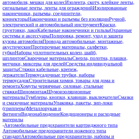
автомобиля, мешки для колес
Изолента, скотч, клейкие ленты,
сигнальные ленты, ленты для ограждений
Изолированные
наконечники, разъемы, соединители,
коннекторы
Наконечники и разъемы без изоляции
Ручной,
электрический и автомобильный инструмент
Краски,
грунтовки, лаки
Кабельные наконечники и гильзы
Охранные
системы и аксессуары
Полировка, ремонт, уход и защита
кузова автомобиля
Провода автомобильные, монтажные,
акустические
Протирочные материалы, салфетки,
губки
Наборы уплотнительных колец, шайб,
шплинтов
Сварочные материалы
Сверла, полотна, плашки,
метчики, миксеры для дрелей
Средства индивидуальной
защиты
Стяжки кабельные, крепеж,
держатели
Термоусадочные трубки, наборы
термоусадок
Строительная химия, товары для дома и
ремонта
Хомуты червячные, силовые, стальные
стяжки
Шиномонтаж
Шумоизоляционные
материалы
Тумблеры, кнопки, клавиши, выключатели
Смазки
и смазочные материалы
Упаковка, пакеты, зип-локи
(грипперы)
Металлорукав и
фитинги
Видеонаблюдение
Кондиционеры и расходные
материлы
-
Автомобильные предохранители картриджного типа
Автомобильные предохранители ножевого типа
стандарт
Автомобильные предохранители, наборы и