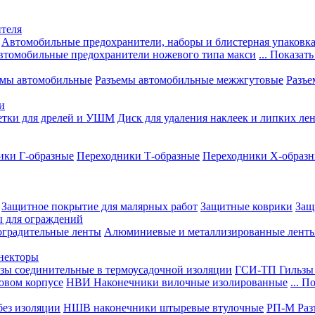
теля
Автомобильные предохранители, наборы и блистерная упаковк
втомобильные предохранители ножевого типа макси
... Показать
емы автомобильные
Разъемы автомобильные межжгутовые
Разъе
и
етки для дрелей и УШМ
Диск для удаления наклеек и липких ле
ики Г-образные
Переходники Т-образные
Переходники Х-образ
Защитное покрытие для малярных работ
Защитные коврики
Защ
ы для ограждений
оградительные ленты
Алюминиевые и металлизированные лент
ннекторы
зы соединительные в термоусадочной изоляции
ГСИ-ТП Гильзы 
овом корпусе
НВИ Наконечники вилочные изолированные
... П
ез изоляции
НШВ наконечники штыревые втулочные
РП-М Раз