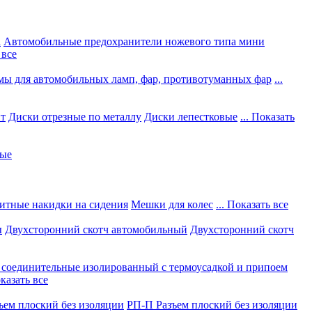
а
Автомобильные предохранители ножевого типа мини
 все
мы для автомобильных ламп, фар, противотуманных фар
...
нт
Диски отрезные по металлу
Диски лепестковые
... Показать
ные
итные накидки на сидения
Мешки для колес
... Показать все
ы
Двухсторонний скотч автомобильный
Двухсторонний скотч
соединительные изолированный с термоусадкой и припоем
оказать все
ъем плоский без изоляции
РП-П Разъем плоский без изоляции