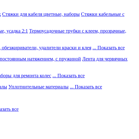
к
Стяжки для кабеля цветные, наборы
Стяжки кабельные с
е, усадка 2:1
Термоусадочные трубки с клеем, прозрачные,
 обезжириватели, удалители краски и клея
... Показать все
постоянным натяжением, с пружиной
Лента для червячных
боры для ремонта колес
... Показать все
алы
Уплотнительные материалы
... Показать все
казать все