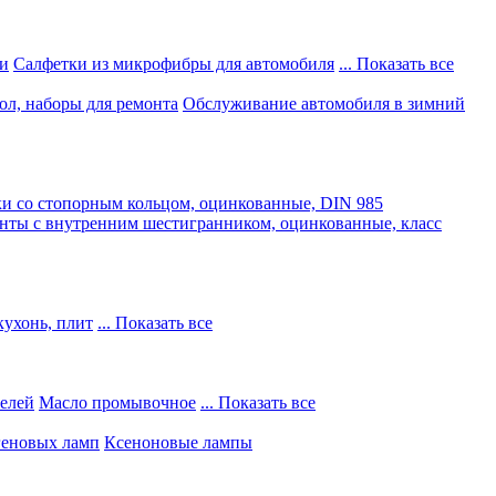
и
Салфетки из микрофибры для автомобиля
... Показать все
ол, наборы для ремонта
Обслуживание автомобиля в зимний
и со стопорным кольцом, оцинкованные, DIN 985
нты с внутренним шестигранником, оцинкованные, класс
кухонь, плит
... Показать все
телей
Масло промывочное
... Показать все
геновых ламп
Ксеноновые лампы