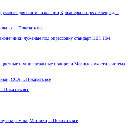
рументы для снятия изоляции
Кримперы и пресс-клещи для
ильная
... Показать все
конечники луженые под опрессовку стандарт КВТ
ПМ
, цветные и универсальные полироли
Мерные емкости, система
жный, CCA
... Показать все
... Показать все
клу и керамике
Метчики
... Показать все