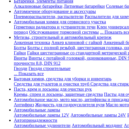
Батарейки, элементы питания
Алкалиновые батарейки
Литиевые батарейки
Солевые ба
Автомоечное оборудование и аксессуары
Пневмораспылители, распылители
Распылители для хим
Автомобильная химия для сервисного участка
Герметики радиатора и устранители течи
Клеи универсал
период
Обслуживание тормозной системы
... Показать вс
Метизы, строительный и автомобильный крепеж
Анкерная техника
Анкер клиновой с гайкой
Анкерный бо
Болты
Болты с полной резьбой, шестигранная головка, 
Гайки
Гайки шестигранные со стандартной метрической 
Винты
Винты с потайной головкой, оцинкованные, DIN 
прочности 8.8, DIN 912
Гвозди
Гвозди строительные
... Показать все
Бытовая химия, средства для уборки и инвентарь
Средства для туалетов и очистки труб
Средства для стир
Паста, крем и лосьоны для очистки рук
Кремы, спреи и лосьоны, защитные средства
Пасты для о
Автомобильное масло, мото масло, антифризы и присадк
Антифриз
Жидкость для гидроусилителя руля
Масло мото
Автомобильные лампы
Автомобильные лампы 12V
Автомобильные лампы 24V
Автопринадлежности
Автомобильные удлинители
Автомобильный молдинг
Ап