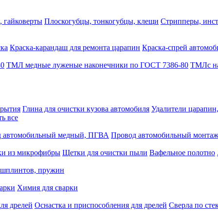
, гайковерты
Плоскогубцы, тонкогубцы, клещи
Стрипперы, инст
ска
Краска-карандаш для ремонта царапин
Краска-спрей автомоб
80
ТМЛ медные луженые наконечники по ГОСТ 7386-80
ТМЛс на
крытия
Глина для очистки кузова автомобиля
Удалители царапин
ть все
 автомобильный медный, ПГВА
Провод автомобильный монта
ки из микрофибры
Щетки для очистки пыли
Вафельное полотно
 шплинтов, пружин
варки
Химия для сварки
ля дрелей
Оснастка и приспособления для дрелей
Сверла по сте