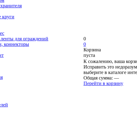
ом
охранителя
е круги
ес
, ленты для ограждений
0
и, коннекторы
0
Корзина
нт
пуста
К сожалению, ваша корзи
Исправить это недоразум
выберите в каталоге инт
ля
Общая сумма:
—
Перейти в корзину
елей