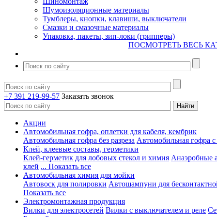
Шиномонтаж
Шумоизоляционные материалы
Тумблеры, кнопки, клавиши, выключатели
Смазки и смазочные материалы
Упаковка, пакеты, зип-локи (грипперы)
ПОСМОТРЕТЬ ВЕСЬ КА
+7 391 219-99-57
Заказать звонок
Акции
Автомобильная гофра, оплетки для кабеля, кембрик
Автомобильная гофра без разреза
Автомобильная гофра с
Клей, клеевые составы, герметики
Клей-герметик для лобовых стекол и химия
Анаэробные 
клей
... Показать все
Автомобильная химия для мойки
Автовоск для полировки
Автошампуни для бесконтактно
Показать все
Электромонтажная продукция
Вилки для электросетей
Вилки с выключателем и реле
Се