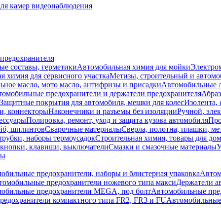
для камер видеонаблюдения
 предохранителя
ые составы, герметики
Автомобильная химия для мойки
Электро
я химия для сервисного участка
Метизы, строительный и автом
ное масло, мото масло, антифризы и присадки
Автомобильные
томобильные предохранители и держатели предохранителя
Абраз
Защитные покрытия для автомобиля, мешки для колес
Изолента, 
и, коннекторы
Наконечники и разъемы без изоляции
Ручной, эле
ессуары
Полировка, ремонт, уход и защита кузова автомобиля
Про
йб, шплинтов
Сварочные материалы
Сверла, полотна, плашки, ме
трубки, наборы термоусадок
Строительная химия, товары для дом
 кнопки, клавиши, выключатели
Смазки и смазочные материалы
У
лы
обильные предохранители, наборы и блистерная упаковка
Автом
томобильные предохранители ножевого типа макси
Держатели а
обильные предохранители MEGA, под болт
Автомобильные пре
редохранители компактного типа FR2, FR3 и FU
Автомобильные 