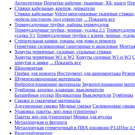
Антисептики
Перчатки рабочие, тканевые, ХБ, краги
Пер
Стяжки кабельные, крепеж, держатели
Стяжки кабельные
Velcro многоразовые тканевые стяжки
дюбель пистоном, под отверстие
... Показать все
Термоусадочные трубки, наборы термоусадок
Термоусадочные трубки, черные, усадка 2:1
Термоусадочны
усадка 3:1
Термоусадочные трубки с клеем, черные, усадка
Строительная химия, товары для дома и ремонта
Герметики силиконовые санитарные и акриловые
Монтаж
Хомуты червячные, силовые, стальные стяжки
Хомуты червячные W1 и W2
Хомуты силовые W1 и W2
С
хомутов и замки
... Показать все
Шиномонтаж
Грибки для ремонта
Инструмент для шиномонтажа
Резин
Шумоизоляционные материалы
Вибропоглощающие материалы
Звукопоглощающие мате
Тумблеры, кнопки, клавиши, выключатели
Батарейные отсеки
Индикаторы
Выключатели
Тумблеры
Смазки и смазочные материалы
Адгезионные смазки
Медные смазки
Силиконовые смазк
Упаковка, пакеты, зип-локи (грипперы)
Пакеты зип-лок (грипперы)
Мешки для мусора
Металлорукав и фитинги
Металлорукав герметичный в ПВХ изоляции Р3-ЦПнг-L
Видеонаблюдение