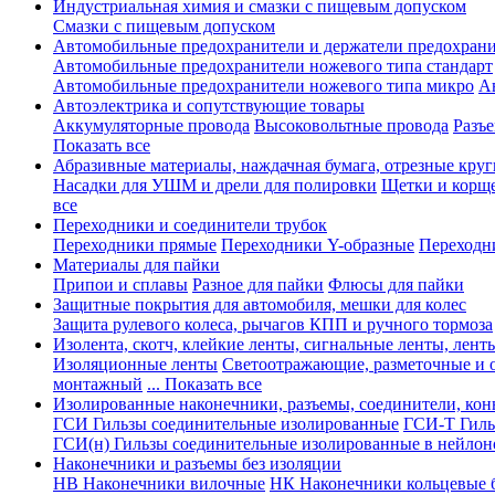
Индустриальная химия и смазки с пищевым допуском
Смазки с пищевым допуском
Автомобильные предохранители и держатели предохрани
Автомобильные предохранители ножевого типа стандарт
Автомобильные предохранители ножевого типа микро
А
Автоэлектрика и сопутствующие товары
Аккумуляторные провода
Высоковольтные провода
Разъ
Показать все
Абразивные материалы, наждачная бумага, отрезные круг
Насадки для УШМ и дрели для полировки
Щетки и корщ
все
Переходники и соединители трубок
Переходники прямые
Переходники Y-образные
Переходн
Материалы для пайки
Припои и сплавы
Разное для пайки
Флюсы для пайки
Защитные покрытия для автомобиля, мешки для колес
Защита рулевого колеса, рычагов КПП и ручного тормоза
Изолента, скотч, клейкие ленты, сигнальные ленты, лент
Изоляционные ленты
Светоотражающие, разметочные и 
монтажный
... Показать все
Изолированные наконечники, разъемы, соединители, ко
ГСИ Гильзы соединительные изолированные
ГСИ-Т Гиль
ГСИ(н) Гильзы соединительные изолированные в нейлон
Наконечники и разъемы без изоляции
НВ Наконечники вилочные
НК Наконечники кольцевые б