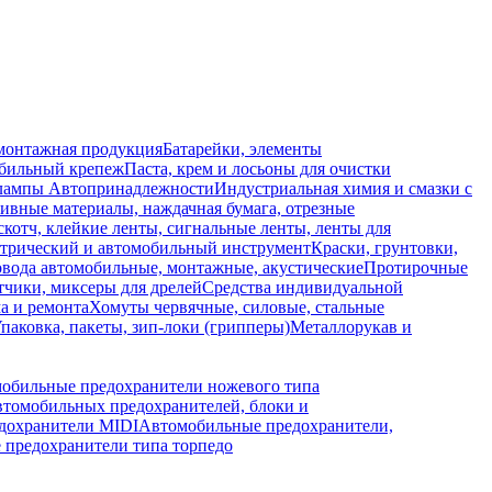
монтажная продукция
Батарейки, элементы
обильный крепеж
Паста, крем и лосьоны для очистки
 лампы
Автопринадлежности
Индустриальная химия и смазки с
ивные материалы, наждачная бумага, отрезные
скотч, клейкие ленты, сигнальные ленты, ленты для
ктрический и автомобильный инструмент
Краски, грунтовки,
вода автомобильные, монтажные, акустические
Протирочные
тчики, миксеры для дрелей
Средства индивидуальной
а и ремонта
Хомуты червячные, силовые, стальные
паковка, пакеты, зип-локи (грипперы)
Металлорукав и
обильные предохранители ножевого типа
втомобильных предохранителей, блоки и
дохранители MIDI
Автомобильные предохранители,
предохранители типа торпедо