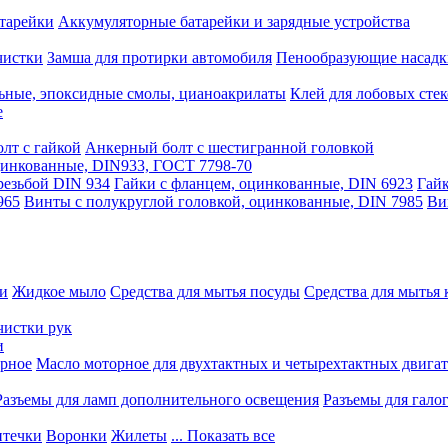
тарейки
Аккумуляторные батарейки и зарядные устройства
чистки
Замша для протирки автомобиля
Пенообразующие насадк
ьные, эпоксидные смолы, цианоакрилаты
Клей для лобовых стек
е
лт с гайкой
Анкерный болт с шестигранной головкой
оцинкованные, DIN933, ГОСТ 7798-70
резьбой DIN 934
Гайки с фланцем, оцинкованные, DIN 6923
Гайк
965
Винты с полукруглой головкой, оцинкованные, DIN 7985
Ви
ки
Жидкое мыло
Средства для мытья посуды
Средства для мытья 
чистки рук
и
рное
Масло моторное для двухтактных и четырехтактных двига
Разъемы для ламп дополнительного освещения
Разъемы для гало
течки
Воронки
Жилеты
... Показать все