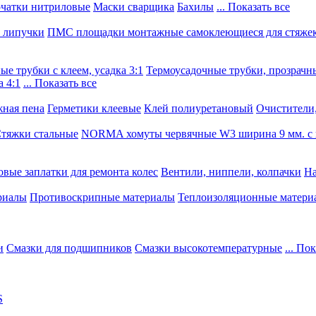
чатки нитриловые
Маски сварщика
Бахилы
... Показать все
, липучки
ПМС площадки монтажные самоклеющиеся для стяже
е трубки с клеем, усадка 3:1
Термоусадочные трубки, прозрачны
 4:1
... Показать все
ная пена
Герметики клеевые
Клей полиуретановый
Очистители,
тяжки стальные
NORMA хомуты червячные W3 ширина 9 мм. с 
овые заплатки для ремонта колес
Вентили, ниппели, колпачки
На
риалы
Противоскрипные материалы
Теплоизоляционные матери
и
Смазки для подшипников
Смазки высокотемпературные
... По
S