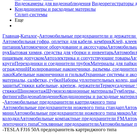
Видеокамеры для видеонаблюдения
Видеорегистраторы 
Кондиционеры и расходные материлы
Сплит-системы
Еще
Главная
-
Каталог
-
Автомобильные предохранители и держатели
Автомобильная гофра, оплетки для кабеля, кембрик
Клей, клеев
питания
Автомоечное оборудование и аксессуары
Автомобильна
рук
Бытовая химия, средства для уборки и инвентарь
Автомобиль
пищевым допуском
Автоэлектрика и сопутствующие товары
Ав
круги
Переходники и соединители трубок
Материалы для пайки
ограждений
Изолированные наконечники, разъемы, соединител
лаки
Кабельные наконечники и гильзы
Охранные системы и акс
материалы, салфетки, губки
Наборы уплотнительных колец, ша
защиты
Стяжки кабельные, крепеж, держатели
Термоусадочные 
стяжки
Шиномонтаж
Шумоизоляционные материалы
Тумблеры,
фитинги
Видеонаблюдение
Кондиционеры и расходные матери
-
Автомобильные предохранители картриджного типа
Автомобильные предохранители ножевого типа стандарт
Автом
мини
Автомобильные предохранители ножевого типа микро
Ав
колодки
Автомобильные компактные предохранители FM
Автом
ленточного типа
Стеклянные предохранители
Автомобильные п
-
TESLA FJ16 50A предохранитель картриджного типа