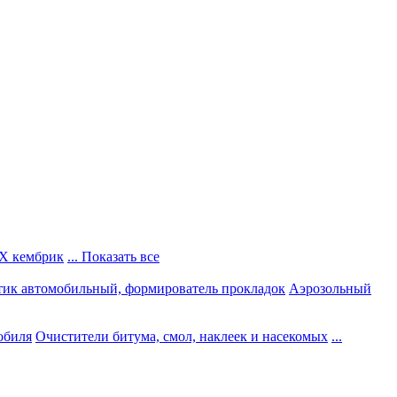
Х кембрик
... Показать все
тик автомобильный, формирователь прокладок
Аэрозольный
обиля
Очистители битума, смол, наклеек и насекомых
...