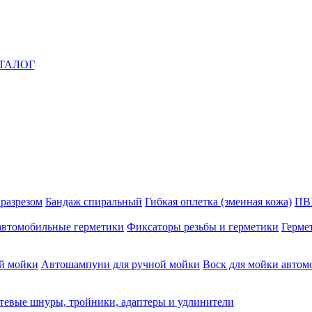
ТАЛОГ
 разрезом
Бандаж спиральный
Гибкая оплетка (змеиная кожа)
ПВ
автомобильные герметики
Фиксаторы резьбы и герметики
Герме
й мойки
Автошампуни для ручной мойки
Воск для мойки автом
тевые шнуры, тройники, адаптеры и удлинители