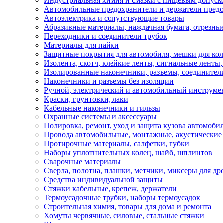
Индустриальная химия и смазки с пищевым допуск
Автомобильные предохранители и держатели пред
Автоэлектрика и сопутствующие товары
Абразивные материалы, наждачная бумага, отрезны
Переходники и соединители трубок
Материалы для пайки
Защитные покрытия для автомобиля, мешки для кол
Изолента, скотч, клейкие ленты, сигнальные ленты
Изолированные наконечники, разъемы, соединител
Наконечники и разъемы без изоляции
Ручной, электрический и автомобильный инструме
Краски, грунтовки, лаки
Кабельные наконечники и гильзы
Охранные системы и аксессуары
Полировка, ремонт, уход и защита кузова автомоби
Провода автомобильные, монтажные, акустические
Протирочные материалы, салфетки, губки
Наборы уплотнительных колец, шайб, шплинтов
Сварочные материалы
Сверла, полотна, плашки, метчики, миксеры для др
Средства индивидуальной защиты
Стяжки кабельные, крепеж, держатели
Термоусадочные трубки, наборы термоусадок
Строительная химия, товары для дома и ремонта
Хомуты червячные, силовые, стальные стяжки