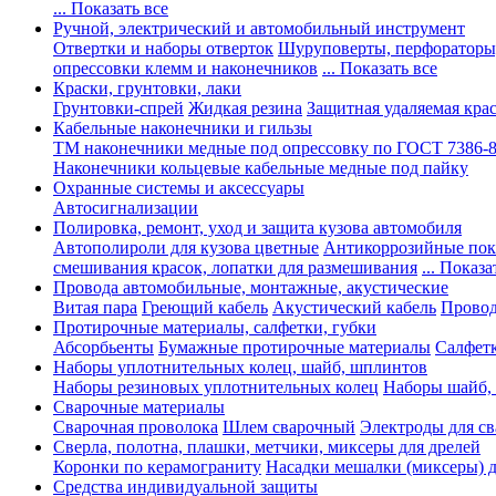
... Показать все
Ручной, электрический и автомобильный инструмент
Отвертки и наборы отверток
Шуруповерты, перфораторы
опрессовки клемм и наконечников
... Показать все
Краски, грунтовки, лаки
Грунтовки-спрей
Жидкая резина
Защитная удаляемая кра
Кабельные наконечники и гильзы
ТМ наконечники медные под опрессовку по ГОСТ 7386-
Наконечники кольцевые кабельные медные под пайку
Охранные системы и аксессуары
Автосигнализации
Полировка, ремонт, уход и защита кузова автомобиля
Автополироли для кузова цветные
Антикоррозийные по
смешивания красок, лопатки для размешивания
... Показа
Провода автомобильные, монтажные, акустические
Витая пара
Греющий кабель
Акустический кабель
Провод
Протирочные материалы, салфетки, губки
Абсорбьенты
Бумажные протирочные материалы
Салфет
Наборы уплотнительных колец, шайб, шплинтов
Наборы резиновых уплотнительных колец
Наборы шайб,
Сварочные материалы
Сварочная проволока
Шлем сварочный
Электроды для с
Сверла, полотна, плашки, метчики, миксеры для дрелей
Коронки по керамограниту
Насадки мешалки (миксеры) д
Средства индивидуальной защиты