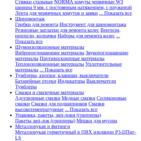
Стяжки стальные
NORMA хомуты червячные W3
ширина 9 мм. с постоянным натяжением, с пружиной
Лента для червячных хомутов и замки
... Показать все
Шиномонтаж
Грибки для ремонта
Инструмент для шиномонтажа
Резиновые заплатки для ремонта колес
Вентили,
ниппели, колпачки
Наборы для ремонта колес
...
Показать все
Шумоизоляционные материалы
Вибропоглощающие материалы
Звукопоглощающие
материалы
Противоскрипные материалы
Теплоизоляционные материалы
Уплотнительные
материалы
... Показать все
Тумблеры, кнопки, клавиши, выключатели
Батарейные отсеки
Индикаторы
Выключатели
Тумблеры
Смазки и смазочные материалы
Адгезионные смазки
Медные смазки
Силиконовые
смазки
Смазки для подшипников
Смазки
высокотемпературные
... Показать все
Упаковка, пакеты, зип-локи (грипперы)
Пакеты зип-лок (грипперы)
Мешки для мусора
Металлорукав и фитинги
Металлорукав герметичный в ПВХ изоляции Р3-ЦПнг-
LS