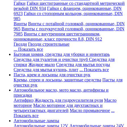
Гайки
Гайки шестигранные со стандартной метрической
резьбой DIN 934
Гайки с фланцем, оцинкованные, DIN
6923
Гайки со стопорным кольцом, оцинкованные, DIN
985
Винты
Винты с потайной головкой, оцинкованные, DIN
965
Винты с полукруглой головкой, оцинкованные, DIN
7985
Винты с внутренним шестигранником,
оцинкованные, класс прочности 8.8, DIN 912
Гвозди
Гвозди строительные
... Показать все
Бытовая химия, средства для уборки и инвентарь
Средства для туалетов и очистки труб
Средства для
стирки
Жидкое мыло
Средства для мытья посуды
Средства для мытья кухонь, плит
... Показать все
Паста, крем и лосьоны для очистки рук
Кремы, спреи и лосьоны, защитные средства
Пасты для
очистки рук
Автомобильное масло, мото масло, антифризы и
присадки
Антифриз
Жидкость для гидроусилителя руля
Масло
моторное
Масло моторное для двухтактных и
четырехтактных двигателей
Масло промывочное
...
Показать все
Автомобильные лампы
Автомобильные лампы 12V
Автомобильные лампы 24V