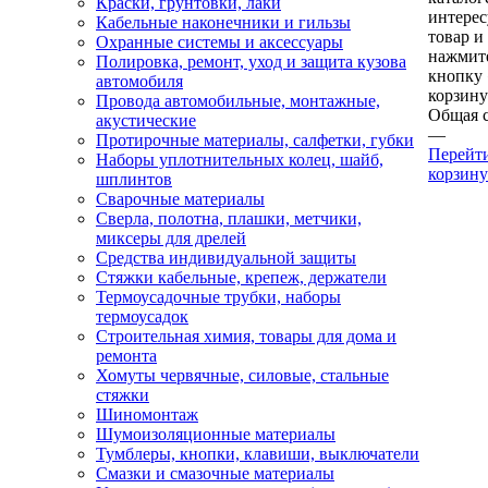
Краски, грунтовки, лаки
интере
Кабельные наконечники и гильзы
товар и
Охранные системы и аксессуары
нажмит
Полировка, ремонт, уход и защита кузова
кнопку
автомобиля
корзину
Провода автомобильные, монтажные,
Общая 
акустические
—
Протирочные материалы, салфетки, губки
Перейт
Наборы уплотнительных колец, шайб,
корзину
шплинтов
Сварочные материалы
Сверла, полотна, плашки, метчики,
миксеры для дрелей
Средства индивидуальной защиты
Стяжки кабельные, крепеж, держатели
Термоусадочные трубки, наборы
термоусадок
Строительная химия, товары для дома и
ремонта
Хомуты червячные, силовые, стальные
стяжки
Шиномонтаж
Шумоизоляционные материалы
Тумблеры, кнопки, клавиши, выключатели
Смазки и смазочные материалы