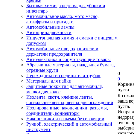
крепеж
Бытовая химия, средства для уборки и
инвентарь
Автомобильное масло, мото масло,
антифризы и присадки
Автомобильные лампы
Автопринадлежности
Индустриальная химия и смазки с пищевым
допуском
Автомобильные предохранители и
держатели предохранителя
Автоэлектрика и сопутствующие товары
Абразивные материалы, наждачная бумага,
отрезные круги
0
Переходники и соединители трубок
0
Материалы для пайки
Корзин
Защитные покрытия для автомобиля,
пуста
мешки для колес
К сожа
Изолента, скотч, клейкие ленты,
ваша ко
сигнальные ленты, ленты для ограждений
пуста.
Изолированные наконечники, разъемы,
Исправи
соединители, коннекторы
недора
Наконечники и разъемы без изоляции
очень п
Ручной, электрический и автомобильный
выберит
инструмент
каталог