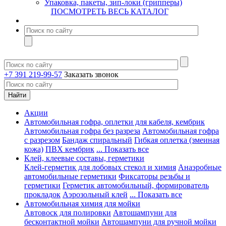
Упаковка, пакеты, зип-локи (грипперы)
ПОСМОТРЕТЬ ВЕСЬ КАТАЛОГ
+7 391 219-99-57
Заказать звонок
Акции
Автомобильная гофра, оплетки для кабеля, кембрик
Автомобильная гофра без разреза
Автомобильная гофра
с разрезом
Бандаж спиральный
Гибкая оплетка (змеиная
кожа)
ПВХ кембрик
... Показать все
Клей, клеевые составы, герметики
Клей-герметик для лобовых стекол и химия
Анаэробные
автомобильные герметики
Фиксаторы резьбы и
герметики
Герметик автомобильный, формирователь
прокладок
Аэрозольный клей
... Показать все
Автомобильная химия для мойки
Автовоск для полировки
Автошампуни для
бесконтактной мойки
Автошампуни для ручной мойки