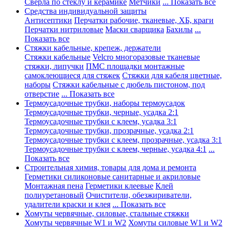
Сверла по стеклу и керамике
Метчики
... Показать все
Средства индивидуальной защиты
Антисептики
Перчатки рабочие, тканевые, ХБ, краги
Перчатки нитриловые
Маски сварщика
Бахилы
...
Показать все
Стяжки кабельные, крепеж, держатели
Стяжки кабельные
Velcro многоразовые тканевые
стяжки, липучки
ПМС площадки монтажные
самоклеющиеся для стяжек
Стяжки для кабеля цветные,
наборы
Стяжки кабельные с дюбель пистоном, под
отверстие
... Показать все
Термоусадочные трубки, наборы термоусадок
Термоусадочные трубки, черные, усадка 2:1
Термоусадочные трубки с клеем, усадка 3:1
Термоусадочные трубки, прозрачные, усадка 2:1
Термоусадочные трубки с клеем, прозрачные, усадка 3:1
Термоусадочные трубки с клеем, черные, усадка 4:1
...
Показать все
Строительная химия, товары для дома и ремонта
Герметики силиконовые санитарные и акриловые
Монтажная пена
Герметики клеевые
Клей
полиуретановый
Очистители, обезжириватели,
удалители краски и клея
... Показать все
Хомуты червячные, силовые, стальные стяжки
Хомуты червячные W1 и W2
Хомуты силовые W1 и W2