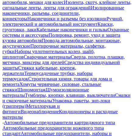
автомобиля, мешки для колес
Изолента, скотч, клейкие ленты,
сигнальные ленты, ленты для ограждений
Изолированные
наконечники, разъемы, соединители,
коннекторы
Наконечники и разъемы без изоляции
Ручной,
электрический и автомобильный инструмент
Краски,
грунтовки, лаки
Кабельные наконечники и гильзы
Охранные
системы и аксессуары
Полировка, ремонт, уход и защита
кузова автомобиля
Провода автомобильные, монтажные,
акустические
Протирочные материалы, салфетки,
губки
Наборы уплотнительных колец, шайб,
шплинтов
Сварочные материалы
Сверла, полотна, плашки,
метчики, миксеры для дрелей
Средства индивидуальной
защиты
Стяжки кабельные, крепеж,
держатели
Термоусадочные трубки, наборы
термоусадок
Строительная химия, товары для дома и
ремонта
Хомуты червячные, силовые, стальные
стяжки
Шиномонтаж
Шумоизоляционные
материалы
Тумблеры, кнопки, клавиши, выключатели
Смазки
и смазочные материалы
Упаковка, пакеты, зип-локи
(грипперы)
Металлорукав и
фитинги
Видеонаблюдение
Кондиционеры и расходные
материлы
-
Автомобильные предохранители картриджного типа
Автомобильные предохранители ножевого типа
стандарт
Автомобильные предохранители, наборы и