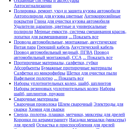
Охранные системы и аксессуары
Автосигнализации
Полировка, ремонт, уход и защита кузова автомобиля
Автополироли для кузова цветные
Антикоррозийные
покрытия
Глина для очистки кузова автомобиля
Удалители царапин, цветные и универсальные
полироли
Мерные емкости, система смешивания красок,
лопатки для размешивания
... Показать все
Провода автомобильные, монтажные, акустические
Витая пара
Греющий кабель
Акустический кабель
Провод автомобильный медный, ПГВА
Провод
автомобильный монтажный, CCA
... Показать все
Протирочные материалы, салфетки, губки
Абсорбьенты
Бумажные протирочные материалы
Салфетки из микрофибры
Щетки для очистки пыли
Вафельное полотно
... Показать все
Наборы уплотнительных колец, шайб, шплинтов
Наборы резиновых уплотнительных колец
Наборы
шайб, шплинтов, пружин
Сварочные материалы
Сварочная проволока
Шлем сварочный
Электроды для
сварки
Химия для сварки
Сверла, полотна, плашки, метчики, миксеры для дрелей
Коронки по керамограниту
Насадки мешалки (миксеры)
для дрелей
Оснастка и приспособления для дрелей