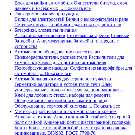
Воск для мойки автомобиля
Очистители битума, смол,
наклеек и насекомых
... Показать все
Электромонтажная продукция
Вилки для электросетей
Вилки с выключателем и реле
Сетевые шнуры, тройники, адаптеры и удлинители
Батарейки, элементы питания
Алкалиновые батарейки
Литиевые батарейки
Солевые
батарейки
Аккумуляторные батарейки и зарядные
устройства
Автомоечное оборудование и аксессуары
Пневмораспылители, распылители
Распылители для
химчистки
Замша для протирки автомобиля
Пенообразующие насадки
Салфетки из микрофибры для
автомобиля
... Показать все
Автомобильная химия для сервисного участка
Герметики радиатора и устранители течи
Клеи
универсальные, эпоксидные смолы, цианоакрилаты
Клей для лобовых стекол, наборы для ремонта
Обслуживание автомобиля в зимний период
Обслуживание тормозной системы
... Показать все
Метизы, строительный и автомобильный крепеж
Анкерная техника
Анкер клиновой с гайкой
Анкерный
болт с гайкой
Анкерный болт с шестигранной головкой
Болты
Болты с полной резьбой, шестигранная головка,
оцинкованные, DIN933, ГОСТ 7798-70