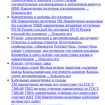
соединительные изолированные в нейлоновом корпусе
НВИ Наконечники вилочные изолированные
...
Показать все
Наконечники и разъемы без изоляции
НВ Наконечники вилочные
НК Наконечники кольцевые
без изоляции
НШВ наконечники штыревые втулочные
РП-М Разъем плоский без изоляции
РП-П Разъем
плоский без изоляции
... Показать все
Ручной, электрический и автомобильный инструмент
Отвертки и наборы отверток
Шуруповерты,
перфораторы, гайковерты
Плоскогубцы, тонкогубцы,
клещи
Стрипперы, инструменты для снятия изоляции
Кримперы и пресс-клещи для опрессовки клемм и
наконечников
... Показать все
Краски, грунтовки, лаки
Грунтовки-спрей
Жидкая резина
Защитная удаляемая
краска
Краска-карандаш для ремонта царапин
Краска-
спрей автомобильная
... Показать все
Кабельные наконечники и гильзы
ТМ наконечники медные под опрессовку по ГОСТ
7386-80
ТМЛ медные луженые наконечники по ГОСТ
7386-80
ТМЛс наконечники луженые под опрессовку
стандарт КВТ
ПМ Наконечники кольцевые кабельные
медные под пайку