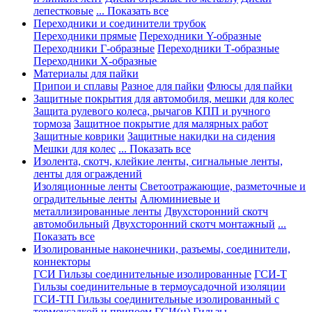
лепестковые
... Показать все
Переходники и соединители трубок
Переходники прямые
Переходники Y-образные
Переходники Г-образные
Переходники Т-образные
Переходники Х-образные
Материалы для пайки
Припои и сплавы
Разное для пайки
Флюсы для пайки
Защитные покрытия для автомобиля, мешки для колес
Защита рулевого колеса, рычагов КПП и ручного
тормоза
Защитное покрытие для малярных работ
Защитные коврики
Защитные накидки на сидения
Мешки для колес
... Показать все
Изолента, скотч, клейкие ленты, сигнальные ленты,
ленты для ограждений
Изоляционные ленты
Светоотражающие, разметочные и
оградительные ленты
Алюминиевые и
металлизированные ленты
Двухсторонний скотч
автомобильный
Двухсторонний скотч монтажный
...
Показать все
Изолированные наконечники, разъемы, соединители,
коннекторы
ГСИ Гильзы соединительные изолированные
ГСИ-Т
Гильзы соединительные в термоусадочной изоляции
ГСИ-ТП Гильзы соединительные изолированный с
термоусадкой и припоем
ГСИ(н) Гильзы