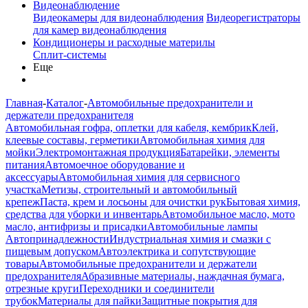
Видеонаблюдение
Видеокамеры для видеонаблюдения
Видеорегистраторы
для камер видеонаблюдения
Кондиционеры и расходные материлы
Сплит-системы
Еще
Главная
-
Каталог
-
Автомобильные предохранители и
держатели предохранителя
Автомобильная гофра, оплетки для кабеля, кембрик
Клей,
клеевые составы, герметики
Автомобильная химия для
мойки
Электромонтажная продукция
Батарейки, элементы
питания
Автомоечное оборудование и
аксессуары
Автомобильная химия для сервисного
участка
Метизы, строительный и автомобильный
крепеж
Паста, крем и лосьоны для очистки рук
Бытовая химия,
средства для уборки и инвентарь
Автомобильное масло, мото
масло, антифризы и присадки
Автомобильные лампы
Автопринадлежности
Индустриальная химия и смазки с
пищевым допуском
Автоэлектрика и сопутствующие
товары
Автомобильные предохранители и держатели
предохранителя
Абразивные материалы, наждачная бумага,
отрезные круги
Переходники и соединители
трубок
Материалы для пайки
Защитные покрытия для