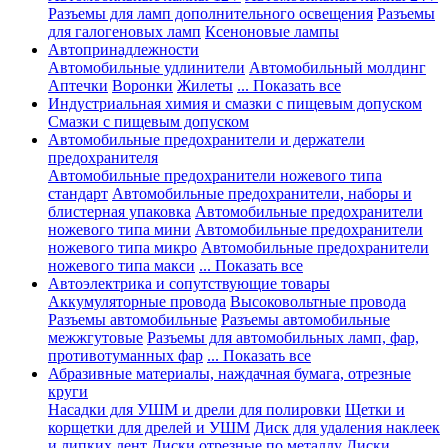
Разъемы для ламп дополнительного освещения
Разъемы
для галогеновых ламп
Ксеноновые лампы
Автопринадлежности
Автомобильные удлинители
Автомобильный молдинг
Аптечки
Воронки
Жилеты
... Показать все
Индустриальная химия и смазки с пищевым допуском
Смазки с пищевым допуском
Автомобильные предохранители и держатели
предохранителя
Автомобильные предохранители ножевого типа
стандарт
Автомобильные предохранители, наборы и
блистерная упаковка
Автомобильные предохранители
ножевого типа мини
Автомобильные предохранители
ножевого типа микро
Автомобильные предохранители
ножевого типа макси
... Показать все
Автоэлектрика и сопутствующие товары
Аккумуляторные провода
Высоковольтные провода
Разъемы автомобильные
Разъемы автомобильные
межжгутовые
Разъемы для автомобильных ламп, фар,
противотуманных фар
... Показать все
Абразивные материалы, наждачная бумага, отрезные
круги
Насадки для УШМ и дрели для полировки
Щетки и
корщетки для дрелей и УШМ
Диск для удаления наклеек
и липких лент
Диски отрезные по металлу
Диски