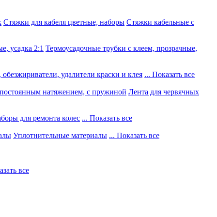
к
Стяжки для кабеля цветные, наборы
Стяжки кабельные с
е, усадка 2:1
Термоусадочные трубки с клеем, прозрачные,
 обезжириватели, удалители краски и клея
... Показать все
постоянным натяжением, с пружиной
Лента для червячных
боры для ремонта колес
... Показать все
алы
Уплотнительные материалы
... Показать все
казать все