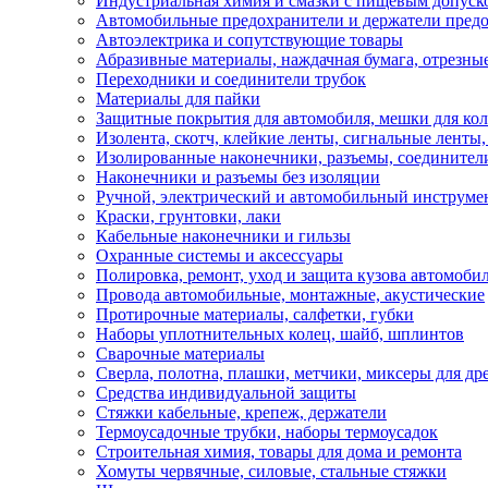
Индустриальная химия и смазки с пищевым допуск
Автомобильные предохранители и держатели пред
Автоэлектрика и сопутствующие товары
Абразивные материалы, наждачная бумага, отрезны
Переходники и соединители трубок
Материалы для пайки
Защитные покрытия для автомобиля, мешки для кол
Изолента, скотч, клейкие ленты, сигнальные ленты
Изолированные наконечники, разъемы, соединител
Наконечники и разъемы без изоляции
Ручной, электрический и автомобильный инструме
Краски, грунтовки, лаки
Кабельные наконечники и гильзы
Охранные системы и аксессуары
Полировка, ремонт, уход и защита кузова автомоби
Провода автомобильные, монтажные, акустические
Протирочные материалы, салфетки, губки
Наборы уплотнительных колец, шайб, шплинтов
Сварочные материалы
Сверла, полотна, плашки, метчики, миксеры для др
Средства индивидуальной защиты
Стяжки кабельные, крепеж, держатели
Термоусадочные трубки, наборы термоусадок
Строительная химия, товары для дома и ремонта
Хомуты червячные, силовые, стальные стяжки