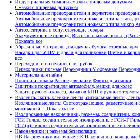
Индустриальная химия и смазки с пищевым допуском
Смазки с пищевым допуском
Автомобильные предохранители и держатели предохрани
Автомобильные предохранители ножевого типа стандарт
Автомобильные предохранители ножевого типа микро
А
Автоэлектрика и сопутствующие товары
Аккумуляторные провода
Высоковольтные провода
Разъ
Показать все
Абразивные материалы, наждачная бумага, отрезные круг
Насадки для УШМ и дрели для полировки
Щетки и корщ
все
Переходники и соединители трубок
Переходники прямые
Переходники Y-образные
Переходн
Материалы для пайки
Припои и сплавы
Разное для пайки
Флюсы для пайки
Защитные покрытия для автомобиля, мешки для колес
Защита рулевого колеса, рычагов КПП и ручного тормоза
Изолента, скотч, клейкие ленты, сигнальные ленты, лент
Изоляционные ленты
Светоотражающие, разметочные и 
монтажный
... Показать все
Изолированные наконечники, разъемы, соединители, ко
ГСИ Гильзы соединительные изолированные
ГСИ-Т Гиль
ГСИ(н) Гильзы соединительные изолированные в нейлон
Наконечники и разъемы без изоляции
НВ Наконечники вилочные
НК Наконечники кольцевые б