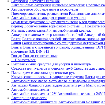
Батарейки, элементы питания
Алкалиновые батарейки
Литиевые батарейки
Солевые ба
Автомоечное оборудование и аксессуары
Пневмораспылители, распылители
Распылители для хим
Автомобильная химия для сервисного участка
Герметики радиатора и устранители течи
Клеи универсал
период
Обслуживание тормозной системы
... Показать вс
Метизы, строительный и автомобильный крепеж
Анкерная техника
Анкер клиновой с гайкой
Анкерный бо
Болты
Болты с полной резьбой, шестигранная головка, 
Гайки
Гайки шестигранные со стандартной метрической 
Винты
Винты с потайной головкой, оцинкованные, DIN 
прочности 8.8, DIN 912
Гвозди
Гвозди строительные
... Показать все
Бытовая химия, средства для уборки и инвентарь
Средства для туалетов и очистки труб
Средства для стир
Паста, крем и лосьоны для очистки рук
Кремы, спреи и лосьоны, защитные средства
Пасты для о
Автомобильное масло, мото масло, антифризы и присадк
Антифриз
Жидкость для гидроусилителя руля
Масло мото
Автомобильные лампы
Автомобильные лампы 12V
Автомобильные лампы 24V
Автопринадлежности
Автомобильные удлинители
Автомобильный молдинг
Ап