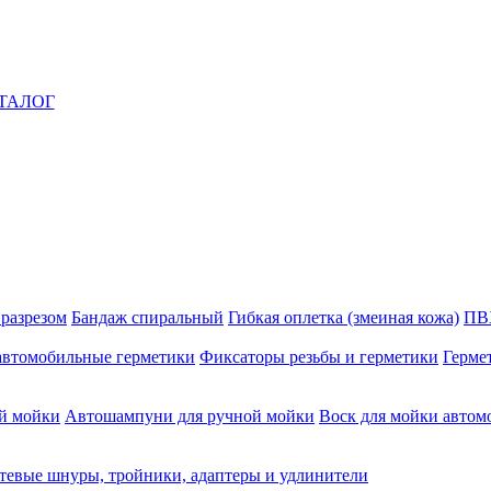
ТАЛОГ
 разрезом
Бандаж спиральный
Гибкая оплетка (змеиная кожа)
ПВ
автомобильные герметики
Фиксаторы резьбы и герметики
Герме
й мойки
Автошампуни для ручной мойки
Воск для мойки автом
тевые шнуры, тройники, адаптеры и удлинители