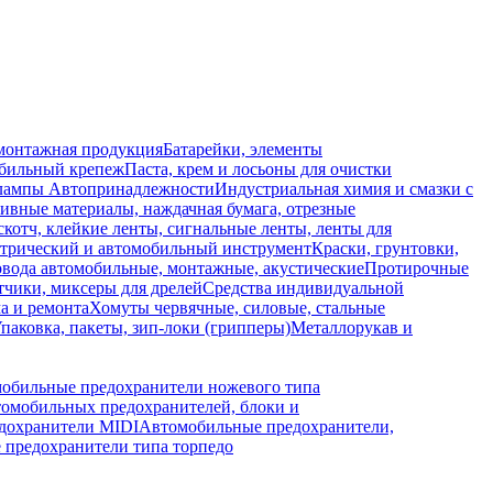
монтажная продукция
Батарейки, элементы
обильный крепеж
Паста, крем и лосьоны для очистки
 лампы
Автопринадлежности
Индустриальная химия и смазки с
ивные материалы, наждачная бумага, отрезные
скотч, клейкие ленты, сигнальные ленты, ленты для
ктрический и автомобильный инструмент
Краски, грунтовки,
вода автомобильные, монтажные, акустические
Протирочные
тчики, миксеры для дрелей
Средства индивидуальной
а и ремонта
Хомуты червячные, силовые, стальные
паковка, пакеты, зип-локи (грипперы)
Металлорукав и
обильные предохранители ножевого типа
томобильных предохранителей, блоки и
дохранители MIDI
Автомобильные предохранители,
предохранители типа торпедо