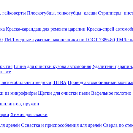
, гайковерты
Плоскогубцы, тонкогубцы, клещи
Стрипперы, инст
ска
Краска-карандаш для ремонта царапин
Краска-спрей автомоб
80
ТМЛ медные луженые наконечники по ГОСТ 7386-80
ТМЛс на
крытия
Глина для очистки кузова автомобиля
Удалители царапин
ть все
 автомобильный медный, ПГВА
Провод автомобильный монта
ки из микрофибры
Щетки для очистки пыли
Вафельное полотно
 шплинтов, пружин
варки
Химия для сварки
ля дрелей
Оснастка и приспособления для дрелей
Сверла по сте