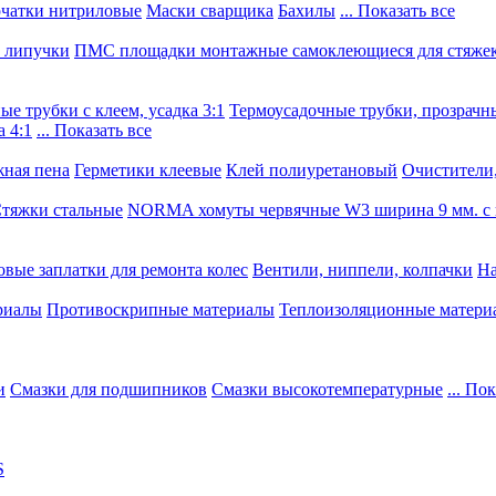
чатки нитриловые
Маски сварщика
Бахилы
... Показать все
, липучки
ПМС площадки монтажные самоклеющиеся для стяже
е трубки с клеем, усадка 3:1
Термоусадочные трубки, прозрачны
 4:1
... Показать все
ная пена
Герметики клеевые
Клей полиуретановый
Очистители,
тяжки стальные
NORMA хомуты червячные W3 ширина 9 мм. с 
овые заплатки для ремонта колес
Вентили, ниппели, колпачки
На
риалы
Противоскрипные материалы
Теплоизоляционные матери
и
Смазки для подшипников
Смазки высокотемпературные
... По
S