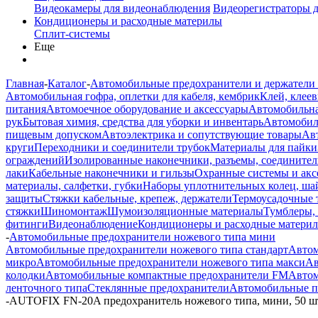
Видеокамеры для видеонаблюдения
Видеорегистраторы 
Кондиционеры и расходные материлы
Сплит-системы
Еще
Главная
-
Каталог
-
Автомобильные предохранители и держатели
Автомобильная гофра, оплетки для кабеля, кембрик
Клей, клеев
питания
Автомоечное оборудование и аксессуары
Автомобильна
рук
Бытовая химия, средства для уборки и инвентарь
Автомобиль
пищевым допуском
Автоэлектрика и сопутствующие товары
Ав
круги
Переходники и соединители трубок
Материалы для пайки
ограждений
Изолированные наконечники, разъемы, соединител
лаки
Кабельные наконечники и гильзы
Охранные системы и акс
материалы, салфетки, губки
Наборы уплотнительных колец, ша
защиты
Стяжки кабельные, крепеж, держатели
Термоусадочные 
стяжки
Шиномонтаж
Шумоизоляционные материалы
Тумблеры,
фитинги
Видеонаблюдение
Кондиционеры и расходные матери
-
Автомобильные предохранители ножевого типа мини
Автомобильные предохранители ножевого типа стандарт
Автом
микро
Автомобильные предохранители ножевого типа макси
Ав
колодки
Автомобильные компактные предохранители FM
Автом
ленточного типа
Стеклянные предохранители
Автомобильные п
-
AUTOFIX FN-20A предохранитель ножевого типа, мини, 50 ш