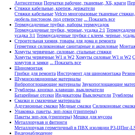
Антисептики
Перчатки рабочие, тканевые, ХБ, краги
Пер
Стяжки кабельные, крепеж, держатели
Стяжки кабельные
Velcro многоразовые тканевые стяжки
дюбель пистоном, под отверстие
... Показать все
Термоусадочные трубки, наборы термоусадок
Термоусадочные трубки, черные, усадка 2:1
Термоусадочны
усадка 3:1
Термоусадочные трубки с клеем, черные, усадка
Строительная химия, товары для дома и ремонта
Герметики силиконовые санитарные и акриловые
Монтаж
Хомуты червячные, силовые, стальные стяжки
Хомуты червячные W1 и W2
Хомуты силовые W1 и W2
С
хомутов и замки
... Показать все
Шиномонтаж
Грибки для ремонта
Инструмент для шиномонтажа
Резин
Шумоизоляционные материалы
Вибропоглощающие материалы
Звукопоглощающие мате
Тумблеры, кнопки, клавиши, выключатели
Батарейные отсеки
Индикаторы
Выключатели
Тумблеры
Смазки и смазочные материалы
Адгезионные смазки
Медные смазки
Силиконовые смазк
Упаковка, пакеты, зип-локи (грипперы)
Пакеты зип-лок (грипперы)
Мешки для мусора
Металлорукав и фитинги
Металлорукав герметичный в ПВХ изоляции Р3-ЦПнг-L
Видеонаблюдение