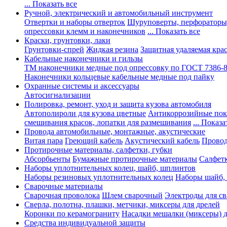
... Показать все
Ручной, электрический и автомобильный инструмент
Отвертки и наборы отверток
Шуруповерты, перфораторы
опрессовки клемм и наконечников
... Показать все
Краски, грунтовки, лаки
Грунтовки-спрей
Жидкая резина
Защитная удаляемая кра
Кабельные наконечники и гильзы
ТМ наконечники медные под опрессовку по ГОСТ 7386-
Наконечники кольцевые кабельные медные под пайку
Охранные системы и аксессуары
Автосигнализации
Полировка, ремонт, уход и защита кузова автомобиля
Автополироли для кузова цветные
Антикоррозийные по
смешивания красок, лопатки для размешивания
... Показа
Провода автомобильные, монтажные, акустические
Витая пара
Греющий кабель
Акустический кабель
Провод
Протирочные материалы, салфетки, губки
Абсорбьенты
Бумажные протирочные материалы
Салфет
Наборы уплотнительных колец, шайб, шплинтов
Наборы резиновых уплотнительных колец
Наборы шайб,
Сварочные материалы
Сварочная проволока
Шлем сварочный
Электроды для с
Сверла, полотна, плашки, метчики, миксеры для дрелей
Коронки по керамограниту
Насадки мешалки (миксеры) д
Средства индивидуальной защиты