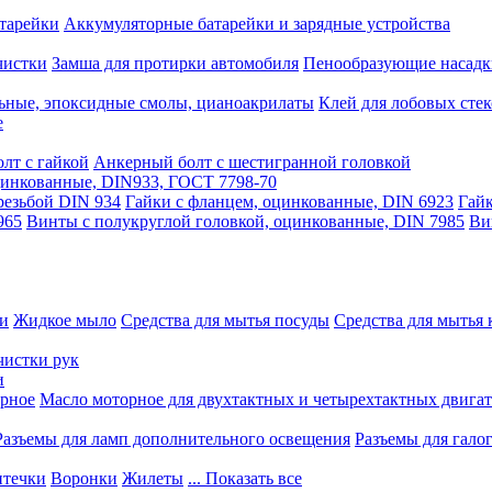
тарейки
Аккумуляторные батарейки и зарядные устройства
чистки
Замша для протирки автомобиля
Пенообразующие насадк
ьные, эпоксидные смолы, цианоакрилаты
Клей для лобовых стек
е
лт с гайкой
Анкерный болт с шестигранной головкой
оцинкованные, DIN933, ГОСТ 7798-70
резьбой DIN 934
Гайки с фланцем, оцинкованные, DIN 6923
Гайк
965
Винты с полукруглой головкой, оцинкованные, DIN 7985
Ви
ки
Жидкое мыло
Средства для мытья посуды
Средства для мытья 
чистки рук
и
рное
Масло моторное для двухтактных и четырехтактных двига
Разъемы для ламп дополнительного освещения
Разъемы для гало
течки
Воронки
Жилеты
... Показать все