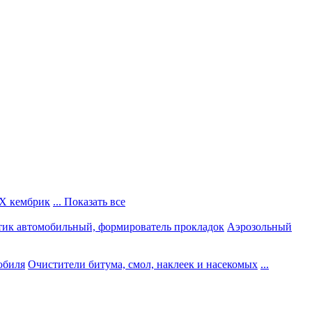
Х кембрик
... Показать все
тик автомобильный, формирователь прокладок
Аэрозольный
обиля
Очистители битума, смол, наклеек и насекомых
...