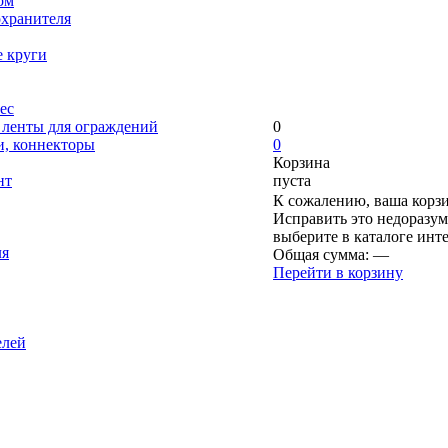
ом
охранителя
е круги
ес
, ленты для ограждений
0
и, коннекторы
0
Корзина
нт
пуста
К сожалению, ваша корзи
Исправить это недоразум
выберите в каталоге инт
ля
Общая сумма:
—
Перейти в корзину
елей