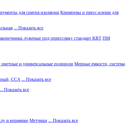
рументы для снятия изоляции
Кримперы и пресс-клещи для
ильная
... Показать все
конечники луженые под опрессовку стандарт КВТ
ПМ
, цветные и универсальные полироли
Мерные емкости, система
жный, CCA
... Показать все
... Показать все
клу и керамике
Метчики
... Показать все