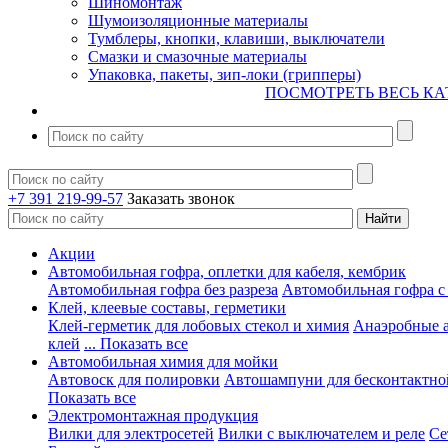
Шиномонтаж
Шумоизоляционные материалы
Тумблеры, кнопки, клавиши, выключатели
Смазки и смазочные материалы
Упаковка, пакеты, зип-локи (грипперы)
ПОСМОТРЕТЬ ВЕСЬ КА
+7 391 219-99-57
Заказать звонок
Акции
Автомобильная гофра, оплетки для кабеля, кембрик
Автомобильная гофра без разреза
Автомобильная гофра с
Клей, клеевые составы, герметики
Клей-герметик для лобовых стекол и химия
Анаэробные 
клей
... Показать все
Автомобильная химия для мойки
Автовоск для полировки
Автошампуни для бесконтактно
Показать все
Электромонтажная продукция
Вилки для электросетей
Вилки с выключателем и реле
Се