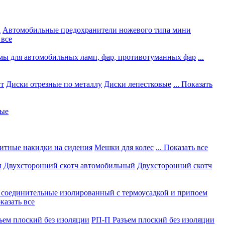
а
Автомобильные предохранители ножевого типа мини
 все
мы для автомобильных ламп, фар, противотуманных фар
...
нт
Диски отрезные по металлу
Диски лепестковые
... Показать
ные
итные накидки на сидения
Мешки для колес
... Показать все
ы
Двухсторонний скотч автомобильный
Двухсторонний скотч
соединительные изолированный с термоусадкой и припоем
оказать все
ъем плоский без изоляции
РП-П Разъем плоский без изоляции