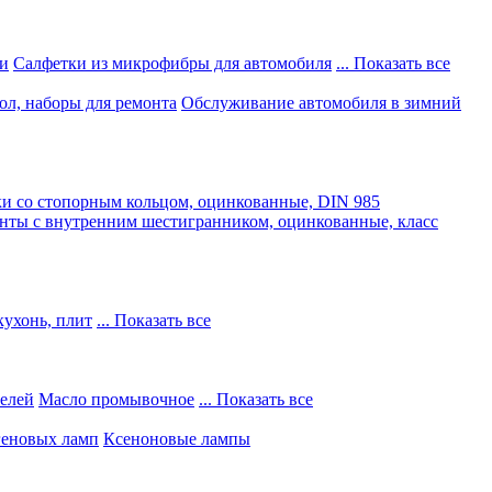
и
Салфетки из микрофибры для автомобиля
... Показать все
ол, наборы для ремонта
Обслуживание автомобиля в зимний
и со стопорным кольцом, оцинкованные, DIN 985
нты с внутренним шестигранником, оцинкованные, класс
кухонь, плит
... Показать все
телей
Масло промывочное
... Показать все
геновых ламп
Ксеноновые лампы