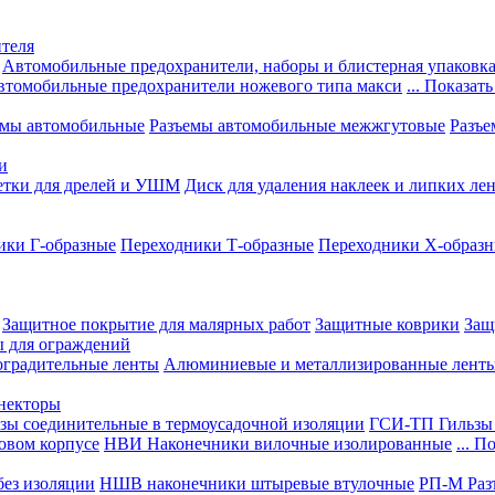
теля
Автомобильные предохранители, наборы и блистерная упаковк
втомобильные предохранители ножевого типа макси
... Показать
емы автомобильные
Разъемы автомобильные межжгутовые
Разъе
и
етки для дрелей и УШМ
Диск для удаления наклеек и липких ле
ики Г-образные
Переходники Т-образные
Переходники Х-образ
Защитное покрытие для малярных работ
Защитные коврики
Защ
ы для ограждений
оградительные ленты
Алюминиевые и металлизированные лент
ннекторы
зы соединительные в термоусадочной изоляции
ГСИ-ТП Гильзы 
овом корпусе
НВИ Наконечники вилочные изолированные
... П
ез изоляции
НШВ наконечники штыревые втулочные
РП-М Раз