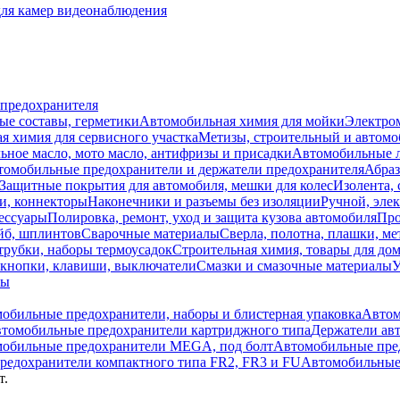
для камер видеонаблюдения
 предохранителя
ые составы, герметики
Автомобильная химия для мойки
Электро
я химия для сервисного участка
Метизы, строительный и автом
ное масло, мото масло, антифризы и присадки
Автомобильные
томобильные предохранители и держатели предохранителя
Абраз
Защитные покрытия для автомобиля, мешки для колес
Изолента, 
и, коннекторы
Наконечники и разъемы без изоляции
Ручной, эле
ессуары
Полировка, ремонт, уход и защита кузова автомобиля
Про
йб, шплинтов
Сварочные материалы
Сверла, полотна, плашки, ме
трубки, наборы термоусадок
Строительная химия, товары для дом
 кнопки, клавиши, выключатели
Смазки и смазочные материалы
У
лы
обильные предохранители, наборы и блистерная упаковка
Автом
томобильные предохранители картриджного типа
Держатели ав
обильные предохранители MEGA, под болт
Автомобильные пре
редохранители компактного типа FR2, FR3 и FU
Автомобильные 
т.