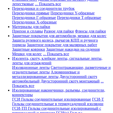
лепестковые
... Показать все
Переходники и соединители трубок
Переходники прямые
Переходники Y-образные
Переходники Г-образные
Переходники Т-образные
Переходники Х-образные
Материалы для пайки
Припои и сплавы
Разное для пайки
Флюсы для пайки
Защитные покрытия для автомобиля, мешки для колес
Защита рулевого колеса, рычагов КПП и ручного
тормоза
Защитное покрытие для малярных работ
Защитные коврики
Защитные накидки на сидения
Мешки для колес
... Показать все
Изолента, скотч, клейкие ленты, сигнальные ленты,
ленты для ограждений
Изоляционные ленты
Светоотражающие, разметочные и
оградительные ленты
Алюминиевые и
металлизированные ленты
Двухсторонний скотч
автомобильный
Двухсторонний скотч монтажный
...
Показать все
Изолированные наконечники, разъемы, соединители,
коннекторы
ГСИ Гильзы соединительные изолированные
ГСИ-Т
Гильзы соединительные в термоусадочной изоляции
ГСИ-ТП Гильзы соединительные изолированный с
термоусадкой и припоем
ГСИ(н) Гильзы