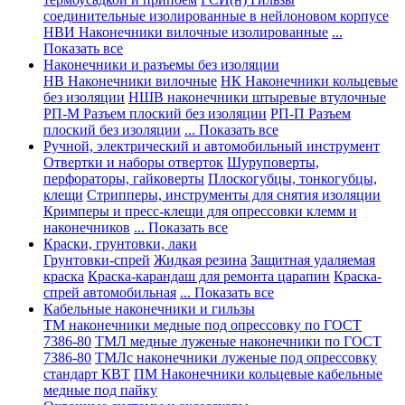
соединительные изолированные в нейлоновом корпусе
НВИ Наконечники вилочные изолированные
...
Показать все
Наконечники и разъемы без изоляции
НВ Наконечники вилочные
НК Наконечники кольцевые
без изоляции
НШВ наконечники штыревые втулочные
РП-М Разъем плоский без изоляции
РП-П Разъем
плоский без изоляции
... Показать все
Ручной, электрический и автомобильный инструмент
Отвертки и наборы отверток
Шуруповерты,
перфораторы, гайковерты
Плоскогубцы, тонкогубцы,
клещи
Стрипперы, инструменты для снятия изоляции
Кримперы и пресс-клещи для опрессовки клемм и
наконечников
... Показать все
Краски, грунтовки, лаки
Грунтовки-спрей
Жидкая резина
Защитная удаляемая
краска
Краска-карандаш для ремонта царапин
Краска-
спрей автомобильная
... Показать все
Кабельные наконечники и гильзы
ТМ наконечники медные под опрессовку по ГОСТ
7386-80
ТМЛ медные луженые наконечники по ГОСТ
7386-80
ТМЛс наконечники луженые под опрессовку
стандарт КВТ
ПМ Наконечники кольцевые кабельные
медные под пайку