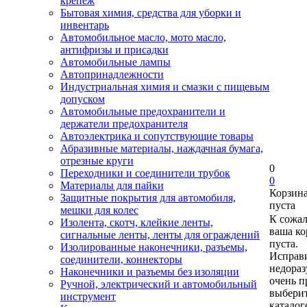
крепеж
Бытовая химия, средства для уборки и
инвентарь
Автомобильное масло, мото масло,
антифризы и присадки
Автомобильные лампы
Автопринадлежности
Индустриальная химия и смазки с пищевым
допуском
Автомобильные предохранители и
держатели предохранителя
Автоэлектрика и сопутствующие товары
Абразивные материалы, наждачная бумага,
отрезные круги
0
Переходники и соединители трубок
0
Материалы для пайки
Корзин
Защитные покрытия для автомобиля,
пуста
мешки для колес
К сожа
Изолента, скотч, клейкие ленты,
ваша ко
сигнальные ленты, ленты для ограждений
пуста.
Изолированные наконечники, разъемы,
Исправи
соединители, коннекторы
недора
Наконечники и разъемы без изоляции
очень п
Ручной, электрический и автомобильный
выберит
инструмент
каталог