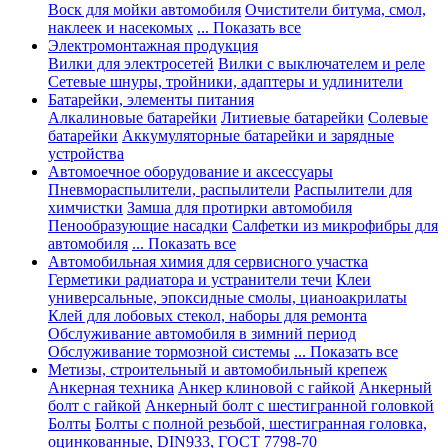
Воск для мойки автомобиля
Очистители битума, смол,
наклеек и насекомых
... Показать все
Электромонтажная продукция
Вилки для электросетей
Вилки с выключателем и реле
Сетевые шнуры, тройники, адаптеры и удлинители
Батарейки, элементы питания
Алкалиновые батарейки
Литиевые батарейки
Солевые
батарейки
Аккумуляторные батарейки и зарядные
устройства
Автомоечное оборудование и аксессуары
Пневмораспылители, распылители
Распылители для
химчистки
Замша для протирки автомобиля
Пенообразующие насадки
Салфетки из микрофибры для
автомобиля
... Показать все
Автомобильная химия для сервисного участка
Герметики радиатора и устранители течи
Клеи
универсальные, эпоксидные смолы, цианоакрилаты
Клей для лобовых стекол, наборы для ремонта
Обслуживание автомобиля в зимний период
Обслуживание тормозной системы
... Показать все
Метизы, строительный и автомобильный крепеж
Анкерная техника
Анкер клиновой с гайкой
Анкерный
болт с гайкой
Анкерный болт с шестигранной головкой
Болты
Болты с полной резьбой, шестигранная головка,
оцинкованные, DIN933, ГОСТ 7798-70