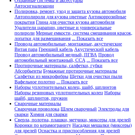
Охранные системы и аксессуары
Автосигнализации
Полировка, ремонт, уход и защита кузова автомобиля
Автополироли для кузова цветные
Антикоррозийные
покрытия
Глина для очистки кузова автомобиля
Удалители царапин, цветные и универсальные
полироли
Мерные емкости, система смешивания красок,
лопатки для размешивания
... Показать все
Провода автомобильные, монтажные, акустические
Витая пара
Греющий кабель
Акустический кабель
Провод автомобильный медный, ПГВА
Провод
автомобильный монтажный, CCA
... Показать все
Протирочные материалы, салфетки, губки
Абсорбьенты
Бумажные протирочные материалы
Салфетки из микрофибры
Щетки для очистки пыли
Вафельное полотно
... Показать все
Наборы уплотнительных колец, шайб, шплинтов
Наборы резиновых уплотнительных колец
Наборы
шайб, шплинтов, пружин
Сварочные материалы
Сварочная проволока
Шлем сварочный
Электроды для
сварки
Химия для сварки
Сверла, полотна, плашки, метчики, миксеры для дрелей
Коронки по керамограниту
Насадки мешалки (миксеры)
для дрелей
Оснастка и приспособления для дрелей