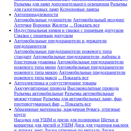
Разъемы для ламп дополнительного освещения
Разъемы
для галогеновых ламп
Ксеноновые лампы
Автопринадлежности
Автомобильные удлинители
Автомобильный молдинг
Аптечки
Воронки
Жилеты
... Показать все
Индустриальная химия и смазки с пищевым допуском
Смазки с пищевым допуском
Автомобильные предохранители и держатели
предохранителя
Автомобильные предохранители ножевого типа
стандарт
Автомобильные предохранители, наборы и
блистерная упаковка
Автомобильные предохранители
ножевого типа мини
Автомобильные предохранители
ножевого типа микро
Автомобильные предохранители
ножевого типа макси
... Показать все
Автоэлектрика и сопутствующие товары
Аккумуляторные провода
Высоковольтные провода
Разъемы автомобильные
Разъемы автомобильные
межжгутовые
Разъемы для автомобильных ламп, фар,
противотуманных фар
... Показать все
Абразивные материалы, наждачная бумага, отрезные
круги
Насадки для УШМ и дрели для полировки
Щетки и
корщетки для дрелей и УШМ
Диск для удаления наклеек
и липких лент
Диски отрезные по металлу
Диски