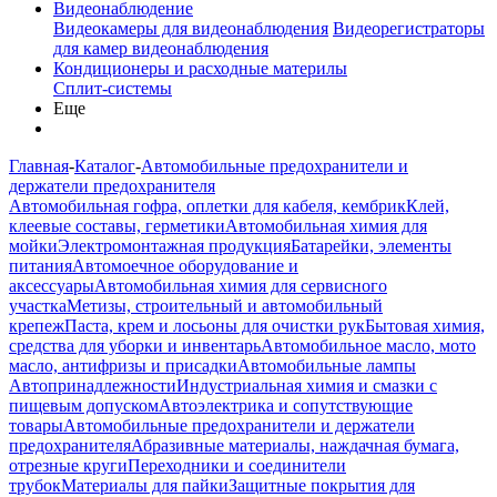
Видеонаблюдение
Видеокамеры для видеонаблюдения
Видеорегистраторы
для камер видеонаблюдения
Кондиционеры и расходные материлы
Сплит-системы
Еще
Главная
-
Каталог
-
Автомобильные предохранители и
держатели предохранителя
Автомобильная гофра, оплетки для кабеля, кембрик
Клей,
клеевые составы, герметики
Автомобильная химия для
мойки
Электромонтажная продукция
Батарейки, элементы
питания
Автомоечное оборудование и
аксессуары
Автомобильная химия для сервисного
участка
Метизы, строительный и автомобильный
крепеж
Паста, крем и лосьоны для очистки рук
Бытовая химия,
средства для уборки и инвентарь
Автомобильное масло, мото
масло, антифризы и присадки
Автомобильные лампы
Автопринадлежности
Индустриальная химия и смазки с
пищевым допуском
Автоэлектрика и сопутствующие
товары
Автомобильные предохранители и держатели
предохранителя
Абразивные материалы, наждачная бумага,
отрезные круги
Переходники и соединители
трубок
Материалы для пайки
Защитные покрытия для