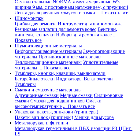
Стяжки стальные
NORMA хомуты червячные W3
ширина 9 мм. с постоянным натяжением, с пружиной
Лента для червячных хомутов и замки
... Показать все
Шиномонтаж
Грибки для ремонта
Инструмент для шиномонтажа
Резиновые заплатки для ремонта колес
Вентили,
ниппели, колпачки
Наборы для ремонта колес
...
Показать все
Шумоизоляционные материалы
Вибропоглощающие материалы
Звукопоглощающие
материалы
Противоскрипные материалы
Теплоизоляционные материалы
Уплотнительные
материалы
... Показать все
Тумблеры, кнопки, клавиши, выключатели
Батарейные отсеки
Индикаторы
Выключатели
Тумблеры
Смазки и смазочные материалы
Адгезионные смазки
Медные смазки
Силиконовые
смазки
Смазки для подшипников
Смазки
высокотемпературные
... Показать все
Упаковка, пакеты, зип-локи (грипперы)
Пакеты зип-лок (грипперы)
Мешки для мусора
Металлорукав и фитинги
Металлорукав герметичный в ПВХ изоляции Р3-ЦПнг-
LS