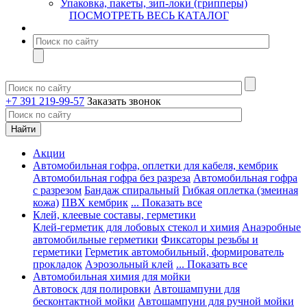
Упаковка, пакеты, зип-локи (грипперы)
ПОСМОТРЕТЬ ВЕСЬ КАТАЛОГ
+7 391 219-99-57
Заказать звонок
Акции
Автомобильная гофра, оплетки для кабеля, кембрик
Автомобильная гофра без разреза
Автомобильная гофра
с разрезом
Бандаж спиральный
Гибкая оплетка (змеиная
кожа)
ПВХ кембрик
... Показать все
Клей, клеевые составы, герметики
Клей-герметик для лобовых стекол и химия
Анаэробные
автомобильные герметики
Фиксаторы резьбы и
герметики
Герметик автомобильный, формирователь
прокладок
Аэрозольный клей
... Показать все
Автомобильная химия для мойки
Автовоск для полировки
Автошампуни для
бесконтактной мойки
Автошампуни для ручной мойки