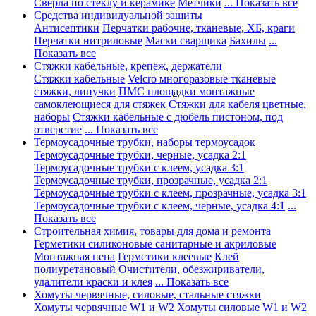
Сверла по стеклу и керамике
Метчики
... Показать все
Средства индивидуальной защиты
Антисептики
Перчатки рабочие, тканевые, ХБ, краги
Перчатки нитриловые
Маски сварщика
Бахилы
...
Показать все
Стяжки кабельные, крепеж, держатели
Стяжки кабельные
Velcro многоразовые тканевые
стяжки, липучки
ПМС площадки монтажные
самоклеющиеся для стяжек
Стяжки для кабеля цветные,
наборы
Стяжки кабельные с дюбель пистоном, под
отверстие
... Показать все
Термоусадочные трубки, наборы термоусадок
Термоусадочные трубки, черные, усадка 2:1
Термоусадочные трубки с клеем, усадка 3:1
Термоусадочные трубки, прозрачные, усадка 2:1
Термоусадочные трубки с клеем, прозрачные, усадка 3:1
Термоусадочные трубки с клеем, черные, усадка 4:1
...
Показать все
Строительная химия, товары для дома и ремонта
Герметики силиконовые санитарные и акриловые
Монтажная пена
Герметики клеевые
Клей
полиуретановый
Очистители, обезжириватели,
удалители краски и клея
... Показать все
Хомуты червячные, силовые, стальные стяжки
Хомуты червячные W1 и W2
Хомуты силовые W1 и W2