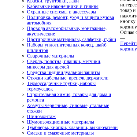
Краски, грунтовки, лаки
интере
Кабельные наконечники и гильзы
товар и
Охранные системы и аксессуары
нажмит
Полировка, ремонт, уход и защита кузова
кнопку
автомобиля
корзину
Провода автомобильные, монтажные,
Общая 
акустические
—
Протирочные материалы, салфетки, губки
Перейт
Наборы уплотнительных колец, шайб,
корзину
шплинтов
Сварочные материалы
Сверла, полотна, плашки, метчики,
миксеры для дрелей
Средства индивидуальной защиты
Стяжки кабельные, крепеж, держатели
Термоусадочные трубки, наборы
термоусадок
Строительная химия, товары для дома и
ремонта
Хомуты червячные, силовые, стальные
стяжки
Шиномонтаж
Шумоизоляционные материалы
Тумблеры, кнопки, клавиши, выключатели
Смазки и смазочные материалы