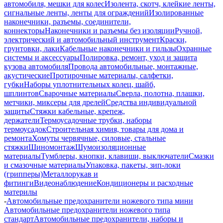
автомобиля, мешки для колес
Изолента, скотч, клейкие ленты,
сигнальные ленты, ленты для ограждений
Изолированные
наконечники, разъемы, соединители,
коннекторы
Наконечники и разъемы без изоляции
Ручной,
электрический и автомобильный инструмент
Краски,
грунтовки, лаки
Кабельные наконечники и гильзы
Охранные
системы и аксессуары
Полировка, ремонт, уход и защита
кузова автомобиля
Провода автомобильные, монтажные,
акустические
Протирочные материалы, салфетки,
губки
Наборы уплотнительных колец, шайб,
шплинтов
Сварочные материалы
Сверла, полотна, плашки,
метчики, миксеры для дрелей
Средства индивидуальной
защиты
Стяжки кабельные, крепеж,
держатели
Термоусадочные трубки, наборы
термоусадок
Строительная химия, товары для дома и
ремонта
Хомуты червячные, силовые, стальные
стяжки
Шиномонтаж
Шумоизоляционные
материалы
Тумблеры, кнопки, клавиши, выключатели
Смазки
и смазочные материалы
Упаковка, пакеты, зип-локи
(грипперы)
Металлорукав и
фитинги
Видеонаблюдение
Кондиционеры и расходные
материлы
-
Автомобильные предохранители ножевого типа мини
Автомобильные предохранители ножевого типа
стандарт
Автомобильные предохранители, наборы и