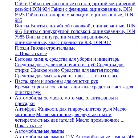
Гайки
Гайки шестигранные со стандартной метрической
резьбой DIN 934
Гайки с фланцем, оцинкованные, DIN
6923
Гайки со стопорным кольцом, оцинкованные, DIN
985
Винты
Винты с потайной головкой, оцинкованные, DIN
965
Винты с полукруглой головкой, оцинкованные, DIN
7985
Винты с внутренним шестигранником,
оцинкованные, класс прочности 8.8, DIN 912
Гвозди
Гвозди строительные
... Показать все
Бытовая химия, средства для уборки и инвентарь
Средства для туалетов и очистки труб
Средства для
стирки
Жидкое мыло
Средства для мытья посуды
Средства для мытья кухонь, плит
... Показать все
Паста, крем и лосьоны для очистки рук
Кремы, спреи и лосьоны, защитные средства
Пасты для
очистки рук
Автомобильное масло, мото масло, антифризы и
присадки
Антифриз
Жидкость для гидроусилителя руля
Масло
моторное
Масло моторное для двухтактных и
четырехтактных двигателей
Масло промывочное
...
Показать все
Автомобильные лампы
Автомобильные лампы 12V
Автомобильные лампы 24V