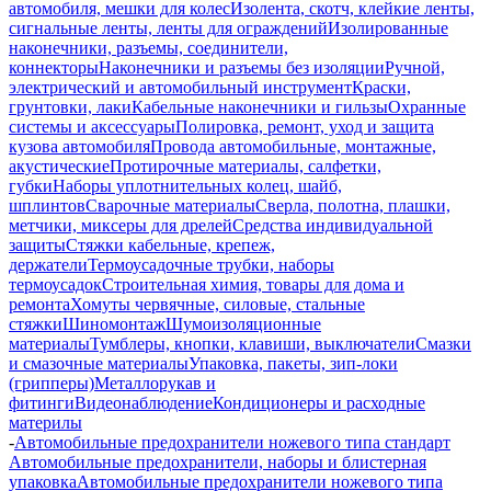
автомобиля, мешки для колес
Изолента, скотч, клейкие ленты,
сигнальные ленты, ленты для ограждений
Изолированные
наконечники, разъемы, соединители,
коннекторы
Наконечники и разъемы без изоляции
Ручной,
электрический и автомобильный инструмент
Краски,
грунтовки, лаки
Кабельные наконечники и гильзы
Охранные
системы и аксессуары
Полировка, ремонт, уход и защита
кузова автомобиля
Провода автомобильные, монтажные,
акустические
Протирочные материалы, салфетки,
губки
Наборы уплотнительных колец, шайб,
шплинтов
Сварочные материалы
Сверла, полотна, плашки,
метчики, миксеры для дрелей
Средства индивидуальной
защиты
Стяжки кабельные, крепеж,
держатели
Термоусадочные трубки, наборы
термоусадок
Строительная химия, товары для дома и
ремонта
Хомуты червячные, силовые, стальные
стяжки
Шиномонтаж
Шумоизоляционные
материалы
Тумблеры, кнопки, клавиши, выключатели
Смазки
и смазочные материалы
Упаковка, пакеты, зип-локи
(грипперы)
Металлорукав и
фитинги
Видеонаблюдение
Кондиционеры и расходные
материлы
-
Автомобильные предохранители ножевого типа стандарт
Автомобильные предохранители, наборы и блистерная
упаковка
Автомобильные предохранители ножевого типа