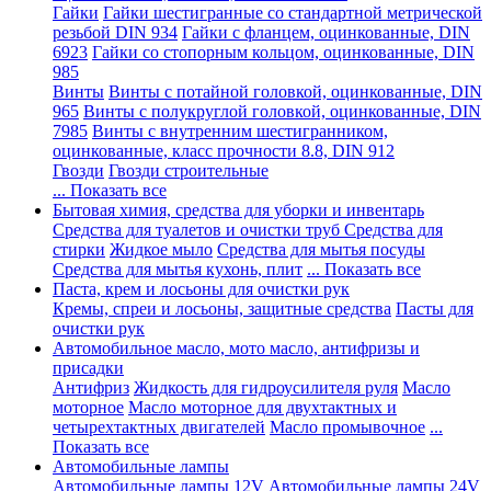
Гайки
Гайки шестигранные со стандартной метрической
резьбой DIN 934
Гайки с фланцем, оцинкованные, DIN
6923
Гайки со стопорным кольцом, оцинкованные, DIN
985
Винты
Винты с потайной головкой, оцинкованные, DIN
965
Винты с полукруглой головкой, оцинкованные, DIN
7985
Винты с внутренним шестигранником,
оцинкованные, класс прочности 8.8, DIN 912
Гвозди
Гвозди строительные
... Показать все
Бытовая химия, средства для уборки и инвентарь
Средства для туалетов и очистки труб
Средства для
стирки
Жидкое мыло
Средства для мытья посуды
Средства для мытья кухонь, плит
... Показать все
Паста, крем и лосьоны для очистки рук
Кремы, спреи и лосьоны, защитные средства
Пасты для
очистки рук
Автомобильное масло, мото масло, антифризы и
присадки
Антифриз
Жидкость для гидроусилителя руля
Масло
моторное
Масло моторное для двухтактных и
четырехтактных двигателей
Масло промывочное
...
Показать все
Автомобильные лампы
Автомобильные лампы 12V
Автомобильные лампы 24V