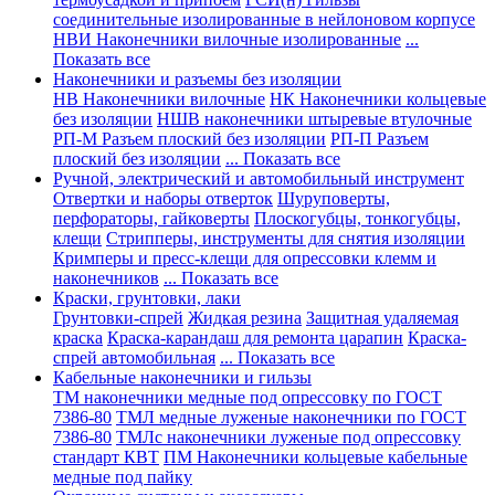
соединительные изолированные в нейлоновом корпусе
НВИ Наконечники вилочные изолированные
...
Показать все
Наконечники и разъемы без изоляции
НВ Наконечники вилочные
НК Наконечники кольцевые
без изоляции
НШВ наконечники штыревые втулочные
РП-М Разъем плоский без изоляции
РП-П Разъем
плоский без изоляции
... Показать все
Ручной, электрический и автомобильный инструмент
Отвертки и наборы отверток
Шуруповерты,
перфораторы, гайковерты
Плоскогубцы, тонкогубцы,
клещи
Стрипперы, инструменты для снятия изоляции
Кримперы и пресс-клещи для опрессовки клемм и
наконечников
... Показать все
Краски, грунтовки, лаки
Грунтовки-спрей
Жидкая резина
Защитная удаляемая
краска
Краска-карандаш для ремонта царапин
Краска-
спрей автомобильная
... Показать все
Кабельные наконечники и гильзы
ТМ наконечники медные под опрессовку по ГОСТ
7386-80
ТМЛ медные луженые наконечники по ГОСТ
7386-80
ТМЛс наконечники луженые под опрессовку
стандарт КВТ
ПМ Наконечники кольцевые кабельные
медные под пайку