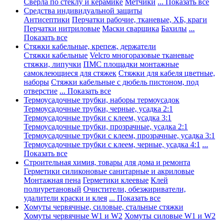
Сверла по стеклу и керамике
Метчики
... Показать все
Средства индивидуальной защиты
Антисептики
Перчатки рабочие, тканевые, ХБ, краги
Перчатки нитриловые
Маски сварщика
Бахилы
...
Показать все
Стяжки кабельные, крепеж, держатели
Стяжки кабельные
Velcro многоразовые тканевые
стяжки, липучки
ПМС площадки монтажные
самоклеющиеся для стяжек
Стяжки для кабеля цветные,
наборы
Стяжки кабельные с дюбель пистоном, под
отверстие
... Показать все
Термоусадочные трубки, наборы термоусадок
Термоусадочные трубки, черные, усадка 2:1
Термоусадочные трубки с клеем, усадка 3:1
Термоусадочные трубки, прозрачные, усадка 2:1
Термоусадочные трубки с клеем, прозрачные, усадка 3:1
Термоусадочные трубки с клеем, черные, усадка 4:1
...
Показать все
Строительная химия, товары для дома и ремонта
Герметики силиконовые санитарные и акриловые
Монтажная пена
Герметики клеевые
Клей
полиуретановый
Очистители, обезжириватели,
удалители краски и клея
... Показать все
Хомуты червячные, силовые, стальные стяжки
Хомуты червячные W1 и W2
Хомуты силовые W1 и W2