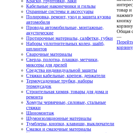
Краски, грунтовки, лаки
интере
Кабельные наконечники и гильзы
товар и
Охранные системы и аксессуары
нажмит
Полировка, ремонт, уход и защита кузова
кнопку
автомобиля
корзину
Провода автомобильные, монтажные,
Общая 
акустические
—
Протирочные материалы, салфетки, губки
Перейт
Наборы уплотнительных колец, шайб,
корзину
шплинтов
Сварочные материалы
Сверла, полотна, плашки, метчики,
миксеры для дрелей
Средства индивидуальной защиты
Стяжки кабельные, крепеж, держатели
Термоусадочные трубки, наборы
термоусадок
Строительная химия, товары для дома и
ремонта
Хомуты червячные, силовые, стальные
стяжки
Шиномонтаж
Шумоизоляционные материалы
Тумблеры, кнопки, клавиши, выключатели
Смазки и смазочные материалы