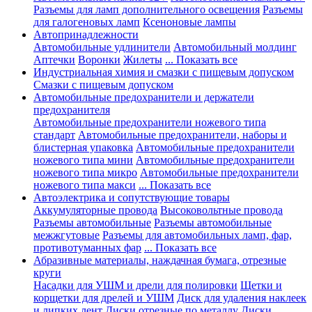
Разъемы для ламп дополнительного освещения
Разъемы
для галогеновых ламп
Ксеноновые лампы
Автопринадлежности
Автомобильные удлинители
Автомобильный молдинг
Аптечки
Воронки
Жилеты
... Показать все
Индустриальная химия и смазки с пищевым допуском
Смазки с пищевым допуском
Автомобильные предохранители и держатели
предохранителя
Автомобильные предохранители ножевого типа
стандарт
Автомобильные предохранители, наборы и
блистерная упаковка
Автомобильные предохранители
ножевого типа мини
Автомобильные предохранители
ножевого типа микро
Автомобильные предохранители
ножевого типа макси
... Показать все
Автоэлектрика и сопутствующие товары
Аккумуляторные провода
Высоковольтные провода
Разъемы автомобильные
Разъемы автомобильные
межжгутовые
Разъемы для автомобильных ламп, фар,
противотуманных фар
... Показать все
Абразивные материалы, наждачная бумага, отрезные
круги
Насадки для УШМ и дрели для полировки
Щетки и
корщетки для дрелей и УШМ
Диск для удаления наклеек
и липких лент
Диски отрезные по металлу
Диски