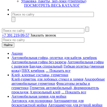
Упаковка, пакеты, зип-локи (грипперы)
ПОСМОТРЕТЬ ВЕСЬ КАТАЛОГ
+7 391 219-99-57
Заказать звонок
Акции
Автомобильная гофра, оплетки для кабеля, кембрик
Автомобильная гофра без разреза
Автомобильная гофра
с разрезом
Бандаж спиральный
Гибкая оплетка (змеиная
кожа)
ПВХ кембрик
... Показать все
Клей, клеевые составы, герметики
Клей-герметик для лобовых стекол и химия
Анаэробные
автомобильные герметики
Фиксаторы резьбы и
герметики
Герметик автомобильный, формирователь
прокладок
Аэрозольный клей
... Показать все
Автомобильная химия для мойки
Автовоск для полировки
Автошампуни для
бесконтактной мойки
Автошампуни для ручной мойки