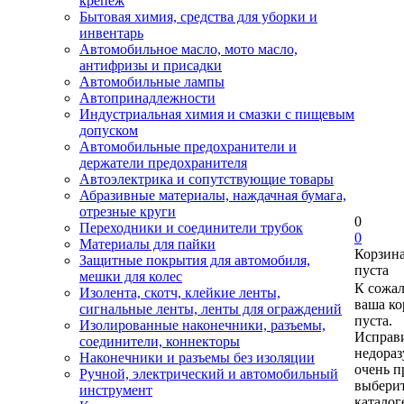
крепеж
Бытовая химия, средства для уборки и
инвентарь
Автомобильное масло, мото масло,
антифризы и присадки
Автомобильные лампы
Автопринадлежности
Индустриальная химия и смазки с пищевым
допуском
Автомобильные предохранители и
держатели предохранителя
Автоэлектрика и сопутствующие товары
Абразивные материалы, наждачная бумага,
отрезные круги
0
Переходники и соединители трубок
0
Материалы для пайки
Корзин
Защитные покрытия для автомобиля,
пуста
мешки для колес
К сожа
Изолента, скотч, клейкие ленты,
ваша ко
сигнальные ленты, ленты для ограждений
пуста.
Изолированные наконечники, разъемы,
Исправи
соединители, коннекторы
недора
Наконечники и разъемы без изоляции
очень п
Ручной, электрический и автомобильный
выберит
инструмент
каталог