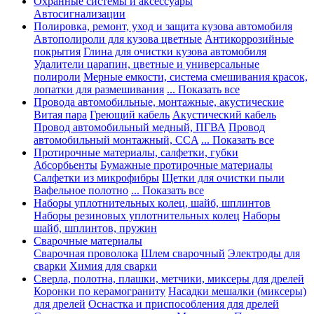
Охранные системы и аксессуары
Автосигнализации
Полировка, ремонт, уход и защита кузова автомобиля
Автополироли для кузова цветные
Антикоррозийные
покрытия
Глина для очистки кузова автомобиля
Удалители царапин, цветные и универсальные
полироли
Мерные емкости, система смешивания красок,
лопатки для размешивания
... Показать все
Провода автомобильные, монтажные, акустические
Витая пара
Греющий кабель
Акустический кабель
Провод автомобильный медный, ПГВА
Провод
автомобильный монтажный, CCA
... Показать все
Протирочные материалы, салфетки, губки
Абсорбьенты
Бумажные протирочные материалы
Салфетки из микрофибры
Щетки для очистки пыли
Вафельное полотно
... Показать все
Наборы уплотнительных колец, шайб, шплинтов
Наборы резиновых уплотнительных колец
Наборы
шайб, шплинтов, пружин
Сварочные материалы
Сварочная проволока
Шлем сварочный
Электроды для
сварки
Химия для сварки
Сверла, полотна, плашки, метчики, миксеры для дрелей
Коронки по керамограниту
Насадки мешалки (миксеры)
для дрелей
Оснастка и приспособления для дрелей