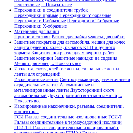
лепестковые
... Показать все
Переходники и соединители трубок
Переходники прямые
Переходники Y-образные
Переходники Г-образные
Переходники Т-образные
Переходники Х-образные
Материалы для пайки
Припои и сплавы
Разное для пайки
Флюсы для пайки
Защитные покрытия для автомобиля, мешки для колес
Защита рулевого колеса, рычагов КПП и ручного
тормоза
Защитное покрытие для малярных работ
Защитные коврики
Защитные накидки на сидения
Мешки для колес
... Показать все
Изолента, скотч, клейкие ленты, сигнальные ленты,
ленты для ограждений
Изоляционные ленты
Светоотражающие, разметочные и
оградительные ленты
Алюминиевые и
металлизированные ленты
Двухсторонний скотч
автомобильный
Двухсторонний скотч монтажный
...
Показать все
Изолированные наконечники, разъемы, соединители,
коннекторы
ГСИ Гильзы соединительные изолированные
ГСИ-Т
Гильзы соединительные в термоусадочной изоляции
ГСИ-ТП Гильзы соединительные изолированный с
термоусадкой и припоем
ГСИ(н) Гильзы