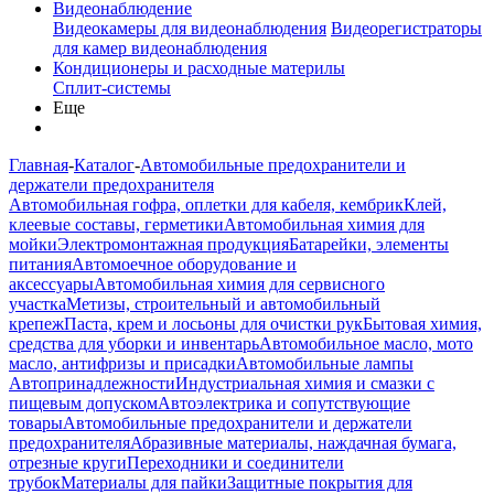
Видеонаблюдение
Видеокамеры для видеонаблюдения
Видеорегистраторы
для камер видеонаблюдения
Кондиционеры и расходные материлы
Сплит-системы
Еще
Главная
-
Каталог
-
Автомобильные предохранители и
держатели предохранителя
Автомобильная гофра, оплетки для кабеля, кембрик
Клей,
клеевые составы, герметики
Автомобильная химия для
мойки
Электромонтажная продукция
Батарейки, элементы
питания
Автомоечное оборудование и
аксессуары
Автомобильная химия для сервисного
участка
Метизы, строительный и автомобильный
крепеж
Паста, крем и лосьоны для очистки рук
Бытовая химия,
средства для уборки и инвентарь
Автомобильное масло, мото
масло, антифризы и присадки
Автомобильные лампы
Автопринадлежности
Индустриальная химия и смазки с
пищевым допуском
Автоэлектрика и сопутствующие
товары
Автомобильные предохранители и держатели
предохранителя
Абразивные материалы, наждачная бумага,
отрезные круги
Переходники и соединители
трубок
Материалы для пайки
Защитные покрытия для