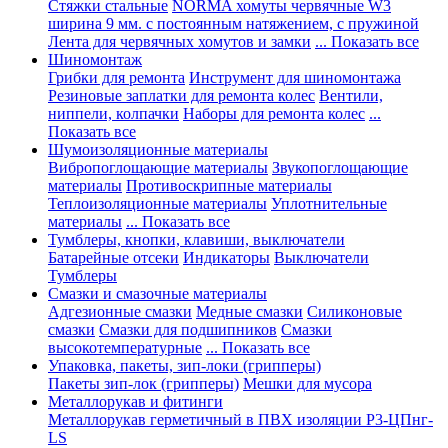
Стяжки стальные
NORMA хомуты червячные W3
ширина 9 мм. с постоянным натяжением, с пружиной
Лента для червячных хомутов и замки
... Показать все
Шиномонтаж
Грибки для ремонта
Инструмент для шиномонтажа
Резиновые заплатки для ремонта колес
Вентили,
ниппели, колпачки
Наборы для ремонта колес
...
Показать все
Шумоизоляционные материалы
Вибропоглощающие материалы
Звукопоглощающие
материалы
Противоскрипные материалы
Теплоизоляционные материалы
Уплотнительные
материалы
... Показать все
Тумблеры, кнопки, клавиши, выключатели
Батарейные отсеки
Индикаторы
Выключатели
Тумблеры
Смазки и смазочные материалы
Адгезионные смазки
Медные смазки
Силиконовые
смазки
Смазки для подшипников
Смазки
высокотемпературные
... Показать все
Упаковка, пакеты, зип-локи (грипперы)
Пакеты зип-лок (грипперы)
Мешки для мусора
Металлорукав и фитинги
Металлорукав герметичный в ПВХ изоляции Р3-ЦПнг-
LS