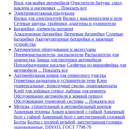
Воск для мойки автомобиля
Очистители битума, смол,
наклеек и насекомых
... Показать все
Электромонтажная продукция
Вилки для электросетей
Вилки с выключателем и реле
Сетевые шнуры, тройники, адаптеры и удлинители
Батарейки, элементы питания
Алкалиновые батарейки
Литиевые батарейки
Солевые
батарейки
Аккумуляторные батарейки и зарядные
устройства
Автомоечное оборудование и аксессуары
Пневмораспылители, распылители
Распылители для
химчистки
Замша для протирки автомобиля
Пенообразующие насадки
Салфетки из микрофибры для
автомобиля
... Показать все
Автомобильная химия для сервисного участка
Герметики радиатора и устранители течи
Клеи
универсальные, эпоксидные смолы, цианоакрилаты
Клей для лобовых стекол, наборы для ремонта
Обслуживание автомобиля в зимний период
Обслуживание тормозной системы
... Показать все
Метизы, строительный и автомобильный крепеж
Анкерная техника
Анкер клиновой с гайкой
Анкерный
болт с гайкой
Анкерный болт с шестигранной головкой
Болты
Болты с полной резьбой, шестигранная головка,
оцинкованные, DIN933, ГОСТ 7798-70