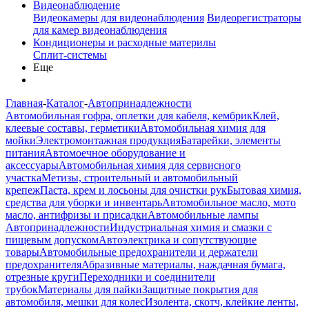
Видеонаблюдение
Видеокамеры для видеонаблюдения
Видеорегистраторы
для камер видеонаблюдения
Кондиционеры и расходные материлы
Сплит-системы
Еще
Главная
-
Каталог
-
Автопринадлежности
Автомобильная гофра, оплетки для кабеля, кембрик
Клей,
клеевые составы, герметики
Автомобильная химия для
мойки
Электромонтажная продукция
Батарейки, элементы
питания
Автомоечное оборудование и
аксессуары
Автомобильная химия для сервисного
участка
Метизы, строительный и автомобильный
крепеж
Паста, крем и лосьоны для очистки рук
Бытовая химия,
средства для уборки и инвентарь
Автомобильное масло, мото
масло, антифризы и присадки
Автомобильные лампы
Автопринадлежности
Индустриальная химия и смазки с
пищевым допуском
Автоэлектрика и сопутствующие
товары
Автомобильные предохранители и держатели
предохранителя
Абразивные материалы, наждачная бумага,
отрезные круги
Переходники и соединители
трубок
Материалы для пайки
Защитные покрытия для
автомобиля, мешки для колес
Изолента, скотч, клейкие ленты,