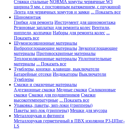
Стяжки стальные
NORMA хомуты червячные W3
ширина 9 мм. с постоянным натяжением, с пружиной
Лента для червячных хомутов и замки
... Показать все
Шиномонтаж
Грибки для ремонта
Инструмент для шиномонтажа
Резиновые заплатки для ремонта колес
Вентили,
ниппели, колпачки
Наборы для ремонта колес
...
Показать все
Шумоизоляционные материалы
Вибропоглощающие материалы
Звукопоглощающие
материалы
Противоскрипные материалы
Теплоизоляционные материалы
Уплотнительные
материалы
... Показать все
Тумблеры, кнопки, клавиши, выключатели
Батарейные отсеки
Индикаторы
Выключатели
Тумблеры
Смазки и смазочные материалы
Адгезионные смазки
Медные смазки
Силиконовые
смазки
Смазки для подшипников
Смазки
высокотемпературные
... Показать все
Упаковка, пакеты, зип-локи (грипперы)
Пакеты зип-лок (грипперы)
Мешки для мусора
Металлорукав и фитинги
Металлорукав герметичный в ПВХ изоляции Р3-ЦПнг-
LS