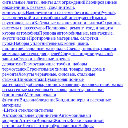
сигнальные ленты, ленты для ограждений
Изолированные
наконечники, разъемы, соединители,
коннекторы
Наконечники и разъемы без изоляции
Ручной,
электрический и автомобильный инструмент
Краски,
грунтовки, лаки
Кабельные наконечники и гильзы
Охранные
системы и аксессуары
Полировка, ремонт, уход и защита
кузова автомобиля
Провода автомобильные, монтажные,
акустические
Протирочные материалы, салфетки,
губки
Наборы уплотнительных колец, шайб,
шплинтов
Сварочные материалы
Сверла, полотна, плашки,
метчики, миксеры для дрелей
Средства индивидуальной
защиты
Стяжки кабельные, крепеж,
держатели
Термоусадочные трубки, наборы
термоусадок
Строительная химия, товары для дома и
ремонта
Хомуты червячные, силовые, стальные
стяжки
Шиномонтаж
Шумоизоляционные
материалы
Тумблеры, кнопки, клавиши, выключатели
Смазки
и смазочные материалы
Упаковка, пакеты, зип-локи
(грипперы)
Металлорукав и
фитинги
Видеонаблюдение
Кондиционеры и расходные
материлы
-
Щетки стеклоочистителя
Автомобильные удлинители
Автомобильный
молдинг
Аптечки
Воронки
Жилеты
Знаки аварийной
остановки
Ленты антипробуксовочные
Наборы