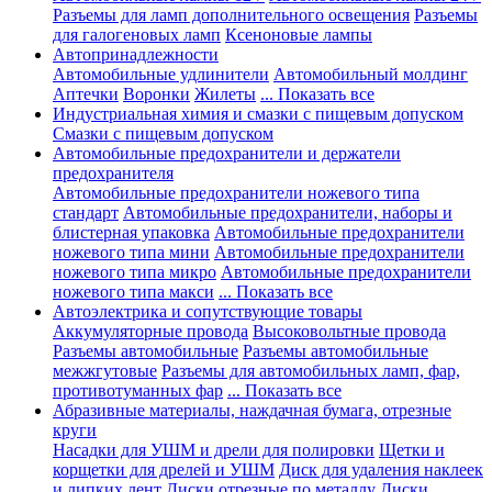
Разъемы для ламп дополнительного освещения
Разъемы
для галогеновых ламп
Ксеноновые лампы
Автопринадлежности
Автомобильные удлинители
Автомобильный молдинг
Аптечки
Воронки
Жилеты
... Показать все
Индустриальная химия и смазки с пищевым допуском
Смазки с пищевым допуском
Автомобильные предохранители и держатели
предохранителя
Автомобильные предохранители ножевого типа
стандарт
Автомобильные предохранители, наборы и
блистерная упаковка
Автомобильные предохранители
ножевого типа мини
Автомобильные предохранители
ножевого типа микро
Автомобильные предохранители
ножевого типа макси
... Показать все
Автоэлектрика и сопутствующие товары
Аккумуляторные провода
Высоковольтные провода
Разъемы автомобильные
Разъемы автомобильные
межжгутовые
Разъемы для автомобильных ламп, фар,
противотуманных фар
... Показать все
Абразивные материалы, наждачная бумага, отрезные
круги
Насадки для УШМ и дрели для полировки
Щетки и
корщетки для дрелей и УШМ
Диск для удаления наклеек
и липких лент
Диски отрезные по металлу
Диски