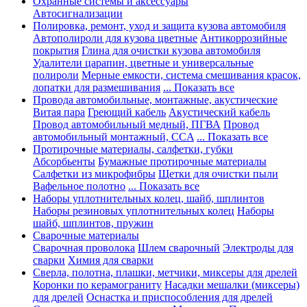
Охранные системы и аксессуары
Автосигнализации
Полировка, ремонт, уход и защита кузова автомобиля
Автополироли для кузова цветные
Антикоррозийные
покрытия
Глина для очистки кузова автомобиля
Удалители царапин, цветные и универсальные
полироли
Мерные емкости, система смешивания красок,
лопатки для размешивания
... Показать все
Провода автомобильные, монтажные, акустические
Витая пара
Греющий кабель
Акустический кабель
Провод автомобильный медный, ПГВА
Провод
автомобильный монтажный, CCA
... Показать все
Протирочные материалы, салфетки, губки
Абсорбьенты
Бумажные протирочные материалы
Салфетки из микрофибры
Щетки для очистки пыли
Вафельное полотно
... Показать все
Наборы уплотнительных колец, шайб, шплинтов
Наборы резиновых уплотнительных колец
Наборы
шайб, шплинтов, пружин
Сварочные материалы
Сварочная проволока
Шлем сварочный
Электроды для
сварки
Химия для сварки
Сверла, полотна, плашки, метчики, миксеры для дрелей
Коронки по керамограниту
Насадки мешалки (миксеры)
для дрелей
Оснастка и приспособления для дрелей