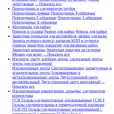
лепестковые
... Показать все
Переходники и соединители трубок
Переходники прямые
Переходники Y-образные
Переходники Г-образные
Переходники Т-образные
Переходники Х-образные
Материалы для пайки
Припои и сплавы
Разное для пайки
Флюсы для пайки
Защитные покрытия для автомобиля, мешки для колес
Защита рулевого колеса, рычагов КПП и ручного
тормоза
Защитное покрытие для малярных работ
Защитные коврики
Защитные накидки на сидения
Мешки для колес
... Показать все
Изолента, скотч, клейкие ленты, сигнальные ленты,
ленты для ограждений
Изоляционные ленты
Светоотражающие, разметочные и
оградительные ленты
Алюминиевые и
металлизированные ленты
Двухсторонний скотч
автомобильный
Двухсторонний скотч монтажный
...
Показать все
Изолированные наконечники, разъемы, соединители,
коннекторы
ГСИ Гильзы соединительные изолированные
ГСИ-Т
Гильзы соединительные в термоусадочной изоляции
ГСИ-ТП Гильзы соединительные изолированный с
термоусадкой и припоем
ГСИ(н) Гильзы