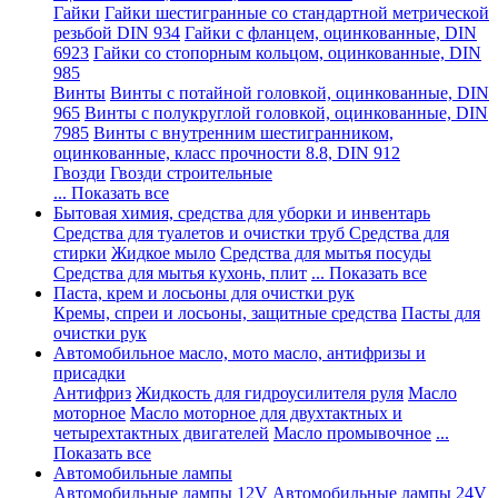
Гайки
Гайки шестигранные со стандартной метрической
резьбой DIN 934
Гайки с фланцем, оцинкованные, DIN
6923
Гайки со стопорным кольцом, оцинкованные, DIN
985
Винты
Винты с потайной головкой, оцинкованные, DIN
965
Винты с полукруглой головкой, оцинкованные, DIN
7985
Винты с внутренним шестигранником,
оцинкованные, класс прочности 8.8, DIN 912
Гвозди
Гвозди строительные
... Показать все
Бытовая химия, средства для уборки и инвентарь
Средства для туалетов и очистки труб
Средства для
стирки
Жидкое мыло
Средства для мытья посуды
Средства для мытья кухонь, плит
... Показать все
Паста, крем и лосьоны для очистки рук
Кремы, спреи и лосьоны, защитные средства
Пасты для
очистки рук
Автомобильное масло, мото масло, антифризы и
присадки
Антифриз
Жидкость для гидроусилителя руля
Масло
моторное
Масло моторное для двухтактных и
четырехтактных двигателей
Масло промывочное
...
Показать все
Автомобильные лампы
Автомобильные лампы 12V
Автомобильные лампы 24V