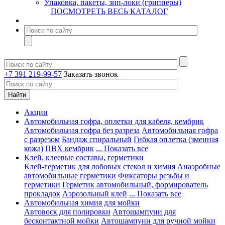
Упаковка, пакеты, зип-локи (грипперы)
ПОСМОТРЕТЬ ВЕСЬ КАТАЛОГ
+7 391 219-99-57
Заказать звонок
Акции
Автомобильная гофра, оплетки для кабеля, кембрик
Автомобильная гофра без разреза
Автомобильная гофра
с разрезом
Бандаж спиральный
Гибкая оплетка (змеиная
кожа)
ПВХ кембрик
... Показать все
Клей, клеевые составы, герметики
Клей-герметик для лобовых стекол и химия
Анаэробные
автомобильные герметики
Фиксаторы резьбы и
герметики
Герметик автомобильный, формирователь
прокладок
Аэрозольный клей
... Показать все
Автомобильная химия для мойки
Автовоск для полировки
Автошампуни для
бесконтактной мойки
Автошампуни для ручной мойки