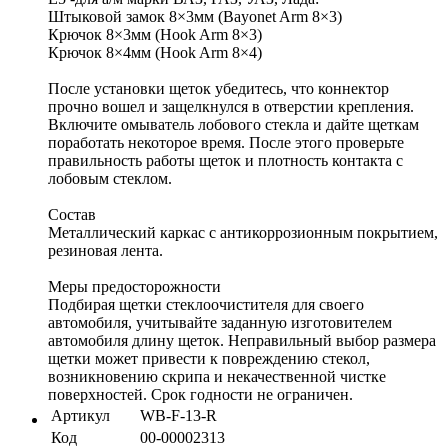
Штыковой замок 8×3мм (Bayonet Arm 8×3)
Крючок 8×3мм (Hook Arm 8×3)
Крючок 8×4мм (Hook Arm 8×4)
После установки щеток убедитесь, что коннектор
прочно вошел и защелкнулся в отверстии крепления.
Включите омыватель лобового стекла и дайте щеткам
поработать некоторое время. После этого проверьте
правильность работы щеток и плотность контакта с
лобовым стеклом.
Состав
Металлический каркас с антикоррозионным покрытием,
резиновая лента.
Меры предосторожности
Подбирая щетки стеклоочистителя для своего
автомобиля, учитывайте заданную изготовителем
автомобиля длину щеток. Неправильный выбор размера
щетки может привести к повреждению стекол,
возникновению скрипа и некачественной чистке
поверхностей. Срок годности не ограничен.
Артикул
WB-F-13-R
Код
00-00002313