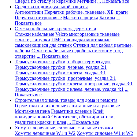
Сверла по стеклу и керамике
Метчики
... Показать все
Средства индивидуальной защиты
Антисептики
Перчатки рабочие, тканевые, ХБ, краги
Перчатки нитриловые
Маски сварщика
Бахилы
...
Показать все
Стяжки кабельные, крепеж, держатели
Стяжки кабельные
Velcro многоразовые тканевые
стяжки, липучки
ПМС площадки монтажные
самоклеющиеся для стяжек
Стяжки для кабеля цветные,
наборы
Стяжки кабельные с дюбель пистоном, под
отверстие
... Показать все
Термоусадочные трубки, наборы термоусадок
Термоусадочные трубки, черные, усадка 2:1
Термоусадочные трубки с клеем, усадка 3:1
Термоусадочные трубки, прозрачные, усадка 2:1
Термоусадочные трубки с клеем, прозрачные, усадка 3:1
Термоусадочные трубки с клеем, черные, усадка 4:1
...
Показать все
Строительная химия, товары для дома и ремонта
Герметики силиконовые санитарные и акриловые
Монтажная пена
Герметики клеевые
Клей
полиуретановый
Очистители, обезжириватели,
удалители краски и клея
... Показать все
Хомуты червячные, силовые, стальные стяжки
Хомуты червячные W1 и W2
Хомуты силовые W1 и W2