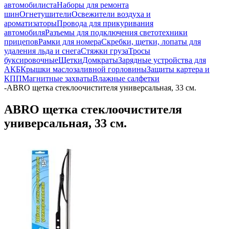
автомобилиста
Наборы для ремонта
шин
Огнетушители
Освежители воздуха и
ароматизаторы
Провода для прикуривания
автомобиля
Разъемы для подключения светотехники
прицепов
Рамки для номера
Скребки, щетки, лопаты для
удаления льда и снега
Стяжки груза
Тросы
буксировочные
Щетки
Домкраты
Зарядные устройства для
АКБ
Крышки маслозаливной горловины
Защиты картера и
КПП
Магнитные захваты
Влажные салфетки
-
ABRO щетка стеклоочистителя универсальная, 33 см.
ABRO щетка стеклоочистителя
универсальная, 33 см.