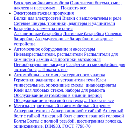
Воск для мойки автомобиля
Очистители битума, смол,
наклеек и насекомых
... Показать все
Электромонтажная продукция
Вилки для электросетей
Вилки с выключателем и реле
Сетевые шнуры, тройники, адаптеры и удлинители
Батарейки, элементы питания
Алкалиновые батарейки
Литиевые батарейки
Солевые
батарейки
Аккумуляторные батарейки и зарядные
устройства
Автомоечное оборудование и аксессуары
Пневмораспылители, распылители
Распылители для
химчистки
Замша для протирки автомобиля
Пенообразующие насадки
Салфетки из микрофибры для
автомобиля
... Показать все
Автомобильная химия для сервисного участка
Герметики радиатора и устранители течи
Клеи
универсальные, эпоксидные смолы, цианоакрилаты
Клей для лобовых стекол, наборы для ремонта
Обслуживание автомобиля в зимний период
Обслуживание тормозной системы
... Показать все
Метизы, строительный и автомобильный крепеж
Анкерная техника
Анкер клиновой с гайкой
Анкерный
болт с гайкой
Анкерный болт с шестигранной головкой
Болты
Болты с полной резьбой, шестигранная головка,
оцинкованные, DIN933, ГОСТ 7798-70