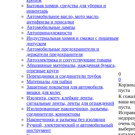
крепеж
Бытовая химия, средства для уборки и
инвентарь
Автомобильное масло, мото масло,
антифризы и присадки
Автомобильные лампы
Автопринадлежности
Индустриальная химия и смазки с пищевым
допуском
Автомобильные предохранители и
держатели предохранителя
Автоэлектрика и сопутствующие товары
Абразивные материалы, наждачная бумага,
отрезные круги
0
Переходники и соединители трубок
0
Материалы для пайки
Корзин
Защитные покрытия для автомобиля,
пуста
мешки для колес
К сожа
Изолента, скотч, клейкие ленты,
ваша ко
сигнальные ленты, ленты для ограждений
пуста.
Изолированные наконечники, разъемы,
Исправи
соединители, коннекторы
недора
Наконечники и разъемы без изоляции
очень п
Ручной, электрический и автомобильный
выберит
инструмент
каталог