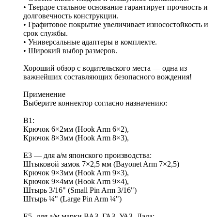
• Твердое стальное основание гарантирует прочность и
долговечность конструкции.
• Графитовое покрытие увеличивает износостойкость и
срок службы.
• Универсальные адаптеры в комплекте.
• Широкий выбор размеров.
Хороший обзор с водительского места — одна из
важнейших составляющих безопасного вождения!
Применение
Выберите коннектор согласно назначению:
B1:
Крючок 6×2мм (Hook Arm 6×2),
Крючок 8×3мм (Hook Arm 8×3),
Е3 — для а/м японского производства:
Штыковой замок 7×2,5 мм (Bayonet Arm 7×2,5)
Крючок 9×3мм (Hook Arm 9×3),
Крючок 9×4мм (Hook Arm 9×4),
Штырь 3/16" (Small Pin Arm 3/16")
Штырь ¼" (Large Pin Arm ¼")
Е5 -для а/м марки ВАЗ, ГАЗ, УАЗ, Лада: