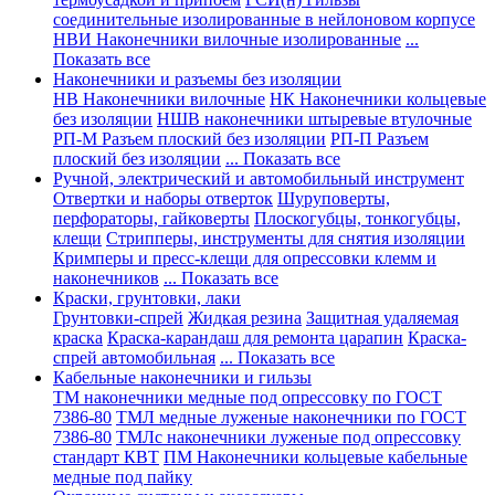
соединительные изолированные в нейлоновом корпусе
НВИ Наконечники вилочные изолированные
...
Показать все
Наконечники и разъемы без изоляции
НВ Наконечники вилочные
НК Наконечники кольцевые
без изоляции
НШВ наконечники штыревые втулочные
РП-М Разъем плоский без изоляции
РП-П Разъем
плоский без изоляции
... Показать все
Ручной, электрический и автомобильный инструмент
Отвертки и наборы отверток
Шуруповерты,
перфораторы, гайковерты
Плоскогубцы, тонкогубцы,
клещи
Стрипперы, инструменты для снятия изоляции
Кримперы и пресс-клещи для опрессовки клемм и
наконечников
... Показать все
Краски, грунтовки, лаки
Грунтовки-спрей
Жидкая резина
Защитная удаляемая
краска
Краска-карандаш для ремонта царапин
Краска-
спрей автомобильная
... Показать все
Кабельные наконечники и гильзы
ТМ наконечники медные под опрессовку по ГОСТ
7386-80
ТМЛ медные луженые наконечники по ГОСТ
7386-80
ТМЛс наконечники луженые под опрессовку
стандарт КВТ
ПМ Наконечники кольцевые кабельные
медные под пайку