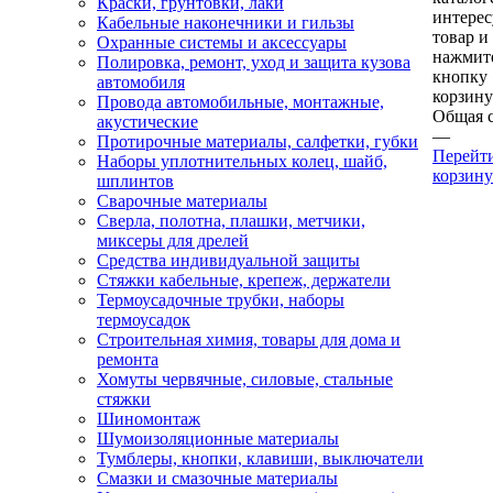
Краски, грунтовки, лаки
интере
Кабельные наконечники и гильзы
товар и
Охранные системы и аксессуары
нажмит
Полировка, ремонт, уход и защита кузова
кнопку
автомобиля
корзину
Провода автомобильные, монтажные,
Общая 
акустические
—
Протирочные материалы, салфетки, губки
Перейт
Наборы уплотнительных колец, шайб,
корзину
шплинтов
Сварочные материалы
Сверла, полотна, плашки, метчики,
миксеры для дрелей
Средства индивидуальной защиты
Стяжки кабельные, крепеж, держатели
Термоусадочные трубки, наборы
термоусадок
Строительная химия, товары для дома и
ремонта
Хомуты червячные, силовые, стальные
стяжки
Шиномонтаж
Шумоизоляционные материалы
Тумблеры, кнопки, клавиши, выключатели
Смазки и смазочные материалы