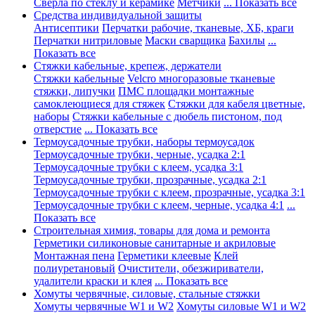
Сверла по стеклу и керамике
Метчики
... Показать все
Средства индивидуальной защиты
Антисептики
Перчатки рабочие, тканевые, ХБ, краги
Перчатки нитриловые
Маски сварщика
Бахилы
...
Показать все
Стяжки кабельные, крепеж, держатели
Стяжки кабельные
Velcro многоразовые тканевые
стяжки, липучки
ПМС площадки монтажные
самоклеющиеся для стяжек
Стяжки для кабеля цветные,
наборы
Стяжки кабельные с дюбель пистоном, под
отверстие
... Показать все
Термоусадочные трубки, наборы термоусадок
Термоусадочные трубки, черные, усадка 2:1
Термоусадочные трубки с клеем, усадка 3:1
Термоусадочные трубки, прозрачные, усадка 2:1
Термоусадочные трубки с клеем, прозрачные, усадка 3:1
Термоусадочные трубки с клеем, черные, усадка 4:1
...
Показать все
Строительная химия, товары для дома и ремонта
Герметики силиконовые санитарные и акриловые
Монтажная пена
Герметики клеевые
Клей
полиуретановый
Очистители, обезжириватели,
удалители краски и клея
... Показать все
Хомуты червячные, силовые, стальные стяжки
Хомуты червячные W1 и W2
Хомуты силовые W1 и W2