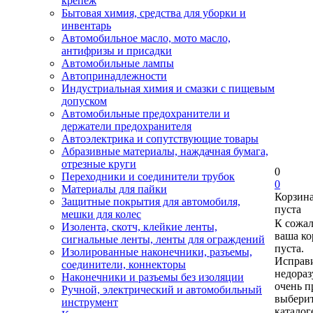
крепеж
Бытовая химия, средства для уборки и
инвентарь
Автомобильное масло, мото масло,
антифризы и присадки
Автомобильные лампы
Автопринадлежности
Индустриальная химия и смазки с пищевым
допуском
Автомобильные предохранители и
держатели предохранителя
Автоэлектрика и сопутствующие товары
Абразивные материалы, наждачная бумага,
отрезные круги
0
Переходники и соединители трубок
0
Материалы для пайки
Корзин
Защитные покрытия для автомобиля,
пуста
мешки для колес
К сожа
Изолента, скотч, клейкие ленты,
ваша ко
сигнальные ленты, ленты для ограждений
пуста.
Изолированные наконечники, разъемы,
Исправи
соединители, коннекторы
недора
Наконечники и разъемы без изоляции
очень п
Ручной, электрический и автомобильный
выберит
инструмент
каталог