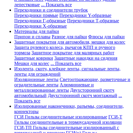
лепестковые
... Показать все
Переходники и соединители трубок
Переходники прямые
Переходники Y-образные
Переходники Г-образные
Переходники Т-образные
Переходники Х-образные
Материалы для пайки
Припои и сплавы
Разное для пайки
Флюсы для пайки
Защитные покрытия для автомобиля, мешки для колес
Защита рулевого колеса, рычагов КПП и ручного
тормоза
Защитное покрытие для малярных работ
Защитные коврики
Защитные накидки на сидения
Мешки для колес
... Показать все
Изолента, скотч, клейкие ленты, сигнальные ленты,
ленты для ограждений
Изоляционные ленты
Светоотражающие, разметочные и
оградительные ленты
Алюминиевые и
металлизированные ленты
Двухсторонний скотч
автомобильный
Двухсторонний скотч монтажный
...
Показать все
Изолированные наконечники, разъемы, соединители,
коннекторы
ГСИ Гильзы соединительные изолированные
ГСИ-Т
Гильзы соединительные в термоусадочной изоляции
ГСИ-ТП Гильзы соединительные изолированный с
термоусадкой и припоем
ГСИ(н) Гильзы