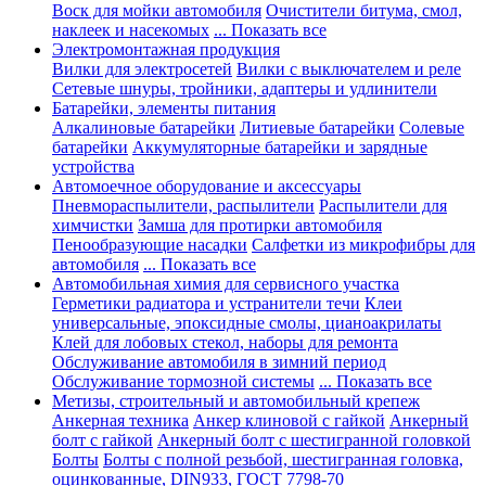
Воск для мойки автомобиля
Очистители битума, смол,
наклеек и насекомых
... Показать все
Электромонтажная продукция
Вилки для электросетей
Вилки с выключателем и реле
Сетевые шнуры, тройники, адаптеры и удлинители
Батарейки, элементы питания
Алкалиновые батарейки
Литиевые батарейки
Солевые
батарейки
Аккумуляторные батарейки и зарядные
устройства
Автомоечное оборудование и аксессуары
Пневмораспылители, распылители
Распылители для
химчистки
Замша для протирки автомобиля
Пенообразующие насадки
Салфетки из микрофибры для
автомобиля
... Показать все
Автомобильная химия для сервисного участка
Герметики радиатора и устранители течи
Клеи
универсальные, эпоксидные смолы, цианоакрилаты
Клей для лобовых стекол, наборы для ремонта
Обслуживание автомобиля в зимний период
Обслуживание тормозной системы
... Показать все
Метизы, строительный и автомобильный крепеж
Анкерная техника
Анкер клиновой с гайкой
Анкерный
болт с гайкой
Анкерный болт с шестигранной головкой
Болты
Болты с полной резьбой, шестигранная головка,
оцинкованные, DIN933, ГОСТ 7798-70