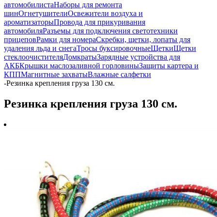
автомобилиста
Наборы для ремонта
шин
Огнетушители
Освежители воздуха и
ароматизаторы
Провода для прикуривания
автомобиля
Разъемы для подключения светотехники
прицепов
Рамки для номера
Скребки, щетки, лопаты для
удаления льда и снега
Тросы буксировочные
Щетки
Щетки
стеклоочистителя
Домкраты
Зарядные устройства для
АКБ
Крышки маслозаливной горловины
Защиты картера и
КПП
Магнитные захваты
Влажные салфетки
-
Резинка крепления груза 130 см.
Резинка крепления груза 130 см.