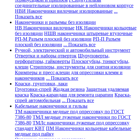
соединительные изолированные в нейлоновом корпусе
НВИ Наконечники вилочные изолированные
...
Показать все
Наконечники и разъемы без изоляции
НВ Наконечники вилочные
НК Наконечники кольцевые
без изоляции
НШВ наконечники штыревые втулочные
РП-М Разъем плоский без изоляции
РП-П Разъем
плоский без изоляции
... Показать все
Ручной, электрический и автомобильный инструмент
Отвертки и наборы отверток
Шуруповерты,
перфораторы, гайковерты
Плоскогубцы, тонкогубцы,
клещи
Стрипперы, инструменты для снятия изоляции
Кримперы и пресс-клещи для опрессовки клемм и
наконечников
... Показать все
Краски, грунтовки, лаки
Грунтовки-спрей
Жидкая резина
Защитная удаляемая
краска
Краска-карандаш для ремонта царапин
Краска-
спрей автомобильная
... Показать все
Кабельные наконечники и гильзы
ТМ наконечники медные под опрессовку по ГОСТ
7386-80
ТМЛ медные луженые наконечники по ГОСТ
7386-80
ТМЛс наконечники луженые под опрессовку
стандарт КВТ
ПМ Наконечники кольцевые кабельные
медные под пайку