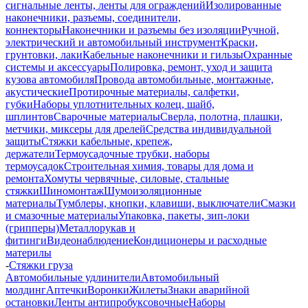
сигнальные ленты, ленты для ограждений
Изолированные
наконечники, разъемы, соединители,
коннекторы
Наконечники и разъемы без изоляции
Ручной,
электрический и автомобильный инструмент
Краски,
грунтовки, лаки
Кабельные наконечники и гильзы
Охранные
системы и аксессуары
Полировка, ремонт, уход и защита
кузова автомобиля
Провода автомобильные, монтажные,
акустические
Протирочные материалы, салфетки,
губки
Наборы уплотнительных колец, шайб,
шплинтов
Сварочные материалы
Сверла, полотна, плашки,
метчики, миксеры для дрелей
Средства индивидуальной
защиты
Стяжки кабельные, крепеж,
держатели
Термоусадочные трубки, наборы
термоусадок
Строительная химия, товары для дома и
ремонта
Хомуты червячные, силовые, стальные
стяжки
Шиномонтаж
Шумоизоляционные
материалы
Тумблеры, кнопки, клавиши, выключатели
Смазки
и смазочные материалы
Упаковка, пакеты, зип-локи
(грипперы)
Металлорукав и
фитинги
Видеонаблюдение
Кондиционеры и расходные
материлы
-
Стяжки груза
Автомобильные удлинители
Автомобильный
молдинг
Аптечки
Воронки
Жилеты
Знаки аварийной
остановки
Ленты антипробуксовочные
Наборы