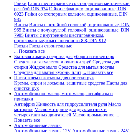
Гайки
Гайки шестигранные со стандартной метрической
резьбой DIN 934
Гайки с фланцем, оцинкованные, DIN
6923
Гайки со стопорным кольцом, оцинкованные, DIN
985
Винты
Винты с потайной головкой, оцинкованные, DIN
965
Винты с полукруглой головкой, оцинкованные, DIN
7985
Винты с внутренним шестигранником,
оцинкованные, класс прочности 8.8, DIN 912
Гвозди
Гвозди строительные
... Показать все
Бытовая химия, средства для уборки и инвентарь
Средства для туалетов и очистки труб
Средства для
стирки
Жидкое мыло
Средства для мытья посуды
Средства для мытья кухонь, плит
... Показать все
Паста, крем и лосьоны для очистки рук
Кремы, спреи и лосьоны, защитные средства
Пасты для
очистки рук
Автомобильное масло, мото масло, антифризы и
присадки
Антифриз
Жидкость для гидроусилителя руля
Масло
моторное
Масло моторное для двухтактных и
четырехтактных двигателей
Масло промывочное
...
Показать все
Автомобильные лампы
Автомобильные лампы 12V
Автомобильные лампы 24V