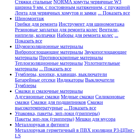
Стяжки стальные
NORMA хомуты червячные W3
ширина 9 мм. с постоянным натяжением, с пружиной
Лента для червячных хомутов и замки
... Показать все
Шиномонтаж
Грибки для ремонта
Инструмент для шиномонтажа
Резиновые заплатки для ремонта колес
Вентили,
ниппели, колпачки
Наборы для ремонта колес
...
Показать все
Шумоизоляционные материалы
Вибропоглощающие материалы
Звукопоглощающие
материалы
Противоскрипные материалы
Теплоизоляционные материалы
Уплотнительные
материалы
... Показать все
Тумблеры, кнопки, клавиши, выключатели
Батарейные отсеки
Индикаторы
Выключатели
Тумблеры
Смазки и смазочные материалы
Адгезионные смазки
Медные смазки
Силиконовые
смазки
Смазки для подшипников
Смазки
высокотемпературные
... Показать все
Упаковка, пакеты, зип-локи (грипперы)
Пакеты зип-лок (грипперы)
Мешки для мусора
Металлорукав и фитинги
Металлорукав герметичный в ПВХ изоляции Р3-ЦПнг-
LS