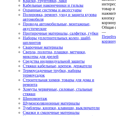
Краски, грунтовки, лаки
интере
Кабельные наконечники и гильзы
товар и
Охранные системы и аксессуары
нажмит
Полировка, ремонт, уход и защита кузова
кнопку
автомобиля
корзину
Провода автомобильные, монтажные,
Общая 
акустические
—
Протирочные материалы, салфетки, губки
Перейт
Наборы уплотнительных колец, шайб,
корзину
шплинтов
Сварочные материалы
Сверла, полотна, плашки, метчики,
миксеры для дрелей
Средства индивидуальной защиты
Стяжки кабельные, крепеж, держатели
Термоусадочные трубки, наборы
термоусадок
Строительная химия, товары для дома и
ремонта
Хомуты червячные, силовые, стальные
стяжки
Шиномонтаж
Шумоизоляционные материалы
Тумблеры, кнопки, клавиши, выключатели
Смазки и смазочные материалы