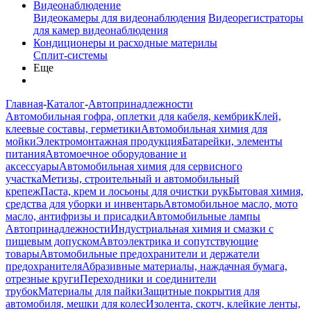
Видеонаблюдение
Видеокамеры для видеонаблюдения
Видеорегистраторы
для камер видеонаблюдения
Кондиционеры и расходные материлы
Сплит-системы
Еще
Главная
-
Каталог
-
Автопринадлежности
Автомобильная гофра, оплетки для кабеля, кембрик
Клей,
клеевые составы, герметики
Автомобильная химия для
мойки
Электромонтажная продукция
Батарейки, элементы
питания
Автомоечное оборудование и
аксессуары
Автомобильная химия для сервисного
участка
Метизы, строительный и автомобильный
крепеж
Паста, крем и лосьоны для очистки рук
Бытовая химия,
средства для уборки и инвентарь
Автомобильное масло, мото
масло, антифризы и присадки
Автомобильные лампы
Автопринадлежности
Индустриальная химия и смазки с
пищевым допуском
Автоэлектрика и сопутствующие
товары
Автомобильные предохранители и держатели
предохранителя
Абразивные материалы, наждачная бумага,
отрезные круги
Переходники и соединители
трубок
Материалы для пайки
Защитные покрытия для
автомобиля, мешки для колес
Изолента, скотч, клейкие ленты,