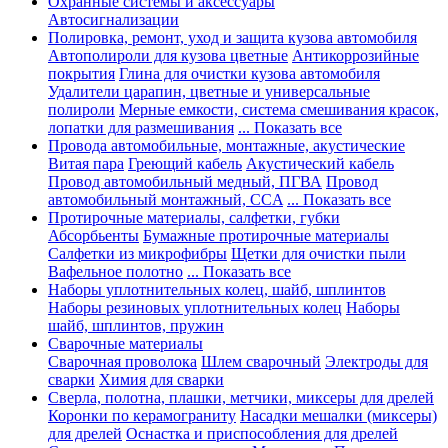
Охранные системы и аксессуары
Автосигнализации
Полировка, ремонт, уход и защита кузова автомобиля
Автополироли для кузова цветные
Антикоррозийные
покрытия
Глина для очистки кузова автомобиля
Удалители царапин, цветные и универсальные
полироли
Мерные емкости, система смешивания красок,
лопатки для размешивания
... Показать все
Провода автомобильные, монтажные, акустические
Витая пара
Греющий кабель
Акустический кабель
Провод автомобильный медный, ПГВА
Провод
автомобильный монтажный, CCA
... Показать все
Протирочные материалы, салфетки, губки
Абсорбьенты
Бумажные протирочные материалы
Салфетки из микрофибры
Щетки для очистки пыли
Вафельное полотно
... Показать все
Наборы уплотнительных колец, шайб, шплинтов
Наборы резиновых уплотнительных колец
Наборы
шайб, шплинтов, пружин
Сварочные материалы
Сварочная проволока
Шлем сварочный
Электроды для
сварки
Химия для сварки
Сверла, полотна, плашки, метчики, миксеры для дрелей
Коронки по керамограниту
Насадки мешалки (миксеры)
для дрелей
Оснастка и приспособления для дрелей