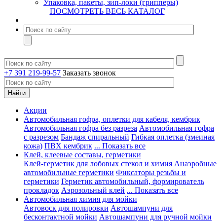
Упаковка, пакеты, зип-локи (грипперы)
ПОСМОТРЕТЬ ВЕСЬ КАТАЛОГ
+7 391 219-99-57
Заказать звонок
Акции
Автомобильная гофра, оплетки для кабеля, кембрик
Автомобильная гофра без разреза
Автомобильная гофра
с разрезом
Бандаж спиральный
Гибкая оплетка (змеиная
кожа)
ПВХ кембрик
... Показать все
Клей, клеевые составы, герметики
Клей-герметик для лобовых стекол и химия
Анаэробные
автомобильные герметики
Фиксаторы резьбы и
герметики
Герметик автомобильный, формирователь
прокладок
Аэрозольный клей
... Показать все
Автомобильная химия для мойки
Автовоск для полировки
Автошампуни для
бесконтактной мойки
Автошампуни для ручной мойки