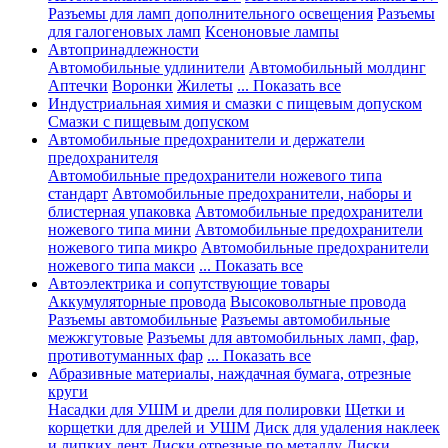
Разъемы для ламп дополнительного освещения
Разъемы
для галогеновых ламп
Ксеноновые лампы
Автопринадлежности
Автомобильные удлинители
Автомобильный молдинг
Аптечки
Воронки
Жилеты
... Показать все
Индустриальная химия и смазки с пищевым допуском
Смазки с пищевым допуском
Автомобильные предохранители и держатели
предохранителя
Автомобильные предохранители ножевого типа
стандарт
Автомобильные предохранители, наборы и
блистерная упаковка
Автомобильные предохранители
ножевого типа мини
Автомобильные предохранители
ножевого типа микро
Автомобильные предохранители
ножевого типа макси
... Показать все
Автоэлектрика и сопутствующие товары
Аккумуляторные провода
Высоковольтные провода
Разъемы автомобильные
Разъемы автомобильные
межжгутовые
Разъемы для автомобильных ламп, фар,
противотуманных фар
... Показать все
Абразивные материалы, наждачная бумага, отрезные
круги
Насадки для УШМ и дрели для полировки
Щетки и
корщетки для дрелей и УШМ
Диск для удаления наклеек
и липких лент
Диски отрезные по металлу
Диски