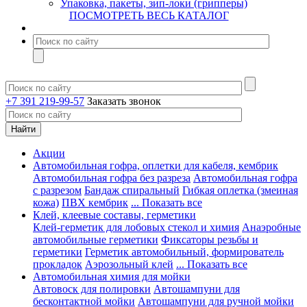
Упаковка, пакеты, зип-локи (грипперы)
ПОСМОТРЕТЬ ВЕСЬ КАТАЛОГ
+7 391 219-99-57
Заказать звонок
Акции
Автомобильная гофра, оплетки для кабеля, кембрик
Автомобильная гофра без разреза
Автомобильная гофра
с разрезом
Бандаж спиральный
Гибкая оплетка (змеиная
кожа)
ПВХ кембрик
... Показать все
Клей, клеевые составы, герметики
Клей-герметик для лобовых стекол и химия
Анаэробные
автомобильные герметики
Фиксаторы резьбы и
герметики
Герметик автомобильный, формирователь
прокладок
Аэрозольный клей
... Показать все
Автомобильная химия для мойки
Автовоск для полировки
Автошампуни для
бесконтактной мойки
Автошампуни для ручной мойки