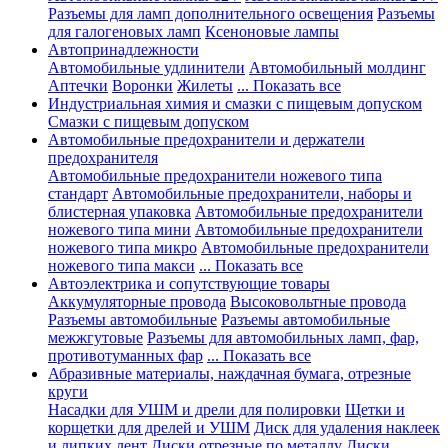
Разъемы для ламп дополнительного освещения
Разъемы
для галогеновых ламп
Ксеноновые лампы
Автопринадлежности
Автомобильные удлинители
Автомобильный молдинг
Аптечки
Воронки
Жилеты
... Показать все
Индустриальная химия и смазки с пищевым допуском
Смазки с пищевым допуском
Автомобильные предохранители и держатели
предохранителя
Автомобильные предохранители ножевого типа
стандарт
Автомобильные предохранители, наборы и
блистерная упаковка
Автомобильные предохранители
ножевого типа мини
Автомобильные предохранители
ножевого типа микро
Автомобильные предохранители
ножевого типа макси
... Показать все
Автоэлектрика и сопутствующие товары
Аккумуляторные провода
Высоковольтные провода
Разъемы автомобильные
Разъемы автомобильные
межжгутовые
Разъемы для автомобильных ламп, фар,
противотуманных фар
... Показать все
Абразивные материалы, наждачная бумага, отрезные
круги
Насадки для УШМ и дрели для полировки
Щетки и
корщетки для дрелей и УШМ
Диск для удаления наклеек
и липких лент
Диски отрезные по металлу
Диски