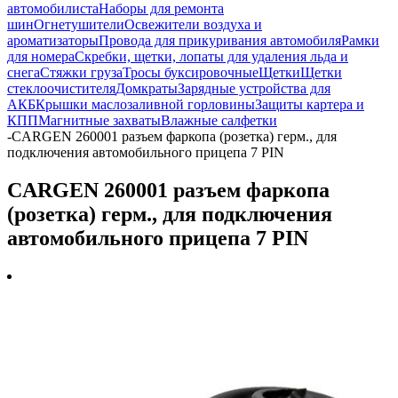
автомобилиста
Наборы для ремонта
шин
Огнетушители
Освежители воздуха и
ароматизаторы
Провода для прикуривания автомобиля
Рамки
для номера
Скребки, щетки, лопаты для удаления льда и
снега
Стяжки груза
Тросы буксировочные
Щетки
Щетки
стеклоочистителя
Домкраты
Зарядные устройства для
АКБ
Крышки маслозаливной горловины
Защиты картера и
КПП
Магнитные захваты
Влажные салфетки
-
CARGEN 260001 разъем фаркопа (розетка) герм., для
подключения автомобильного прицепа 7 PIN
CARGEN 260001 разъем фаркопа
(розетка) герм., для подключения
автомобильного прицепа 7 PIN