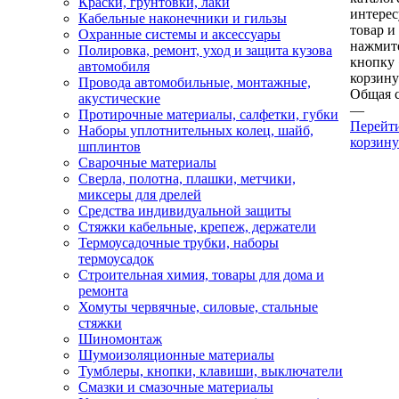
Краски, грунтовки, лаки
интере
Кабельные наконечники и гильзы
товар и
Охранные системы и аксессуары
нажмит
Полировка, ремонт, уход и защита кузова
кнопку
автомобиля
корзину
Провода автомобильные, монтажные,
Общая 
акустические
—
Протирочные материалы, салфетки, губки
Перейт
Наборы уплотнительных колец, шайб,
корзину
шплинтов
Сварочные материалы
Сверла, полотна, плашки, метчики,
миксеры для дрелей
Средства индивидуальной защиты
Стяжки кабельные, крепеж, держатели
Термоусадочные трубки, наборы
термоусадок
Строительная химия, товары для дома и
ремонта
Хомуты червячные, силовые, стальные
стяжки
Шиномонтаж
Шумоизоляционные материалы
Тумблеры, кнопки, клавиши, выключатели
Смазки и смазочные материалы