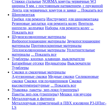
Стяжки стальные
NORMA хомуты червячные W3
ширина 9 мм. с постоянным натяжением, с пружиной
Лента для червячных хомутов и замки
... Показать все
Шиномонтаж
Грибки для ремонта
Инструмент для шиномонтажа
Резиновые заплатки для ремонта колес
Вентили,
ниппели, колпачки
Наборы для ремонта колес
...
Показать все
Шумоизоляционные материалы
Вибропоглощающие материалы
Звукопоглощающие
материалы
Противоскрипные материалы
Теплоизоляционные материалы
Уплотнительные
материалы
... Показать все
Тумблеры, кнопки, клавиши, выключатели
Батарейные отсеки
Индикаторы
Выключатели
Тумблеры
Смазки и смазочные материалы
Адгезионные смазки
Медные смазки
Силиконовые
смазки
Смазки для подшипников
Смазки
высокотемпературные
... Показать все
Упаковка, пакеты, зип-локи (грипперы)
Пакеты зип-лок (грипперы)
Мешки для мусора
Металлорукав и фитинги
Металлорукав герметичный в ПВХ изоляции Р3-ЦПнг-
LS