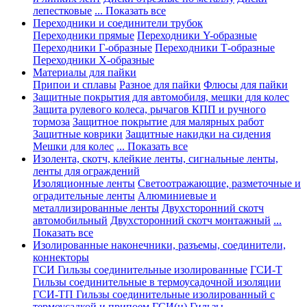
лепестковые
... Показать все
Переходники и соединители трубок
Переходники прямые
Переходники Y-образные
Переходники Г-образные
Переходники Т-образные
Переходники Х-образные
Материалы для пайки
Припои и сплавы
Разное для пайки
Флюсы для пайки
Защитные покрытия для автомобиля, мешки для колес
Защита рулевого колеса, рычагов КПП и ручного
тормоза
Защитное покрытие для малярных работ
Защитные коврики
Защитные накидки на сидения
Мешки для колес
... Показать все
Изолента, скотч, клейкие ленты, сигнальные ленты,
ленты для ограждений
Изоляционные ленты
Светоотражающие, разметочные и
оградительные ленты
Алюминиевые и
металлизированные ленты
Двухсторонний скотч
автомобильный
Двухсторонний скотч монтажный
...
Показать все
Изолированные наконечники, разъемы, соединители,
коннекторы
ГСИ Гильзы соединительные изолированные
ГСИ-Т
Гильзы соединительные в термоусадочной изоляции
ГСИ-ТП Гильзы соединительные изолированный с
термоусадкой и припоем
ГСИ(н) Гильзы