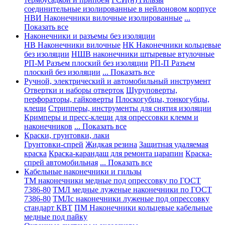
соединительные изолированные в нейлоновом корпусе
НВИ Наконечники вилочные изолированные
...
Показать все
Наконечники и разъемы без изоляции
НВ Наконечники вилочные
НК Наконечники кольцевые
без изоляции
НШВ наконечники штыревые втулочные
РП-М Разъем плоский без изоляции
РП-П Разъем
плоский без изоляции
... Показать все
Ручной, электрический и автомобильный инструмент
Отвертки и наборы отверток
Шуруповерты,
перфораторы, гайковерты
Плоскогубцы, тонкогубцы,
клещи
Стрипперы, инструменты для снятия изоляции
Кримперы и пресс-клещи для опрессовки клемм и
наконечников
... Показать все
Краски, грунтовки, лаки
Грунтовки-спрей
Жидкая резина
Защитная удаляемая
краска
Краска-карандаш для ремонта царапин
Краска-
спрей автомобильная
... Показать все
Кабельные наконечники и гильзы
ТМ наконечники медные под опрессовку по ГОСТ
7386-80
ТМЛ медные луженые наконечники по ГОСТ
7386-80
ТМЛс наконечники луженые под опрессовку
стандарт КВТ
ПМ Наконечники кольцевые кабельные
медные под пайку