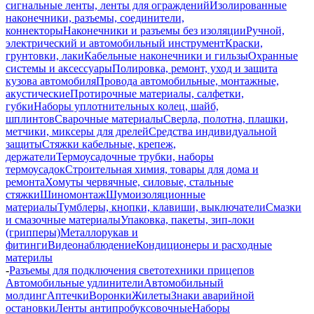
сигнальные ленты, ленты для ограждений
Изолированные
наконечники, разъемы, соединители,
коннекторы
Наконечники и разъемы без изоляции
Ручной,
электрический и автомобильный инструмент
Краски,
грунтовки, лаки
Кабельные наконечники и гильзы
Охранные
системы и аксессуары
Полировка, ремонт, уход и защита
кузова автомобиля
Провода автомобильные, монтажные,
акустические
Протирочные материалы, салфетки,
губки
Наборы уплотнительных колец, шайб,
шплинтов
Сварочные материалы
Сверла, полотна, плашки,
метчики, миксеры для дрелей
Средства индивидуальной
защиты
Стяжки кабельные, крепеж,
держатели
Термоусадочные трубки, наборы
термоусадок
Строительная химия, товары для дома и
ремонта
Хомуты червячные, силовые, стальные
стяжки
Шиномонтаж
Шумоизоляционные
материалы
Тумблеры, кнопки, клавиши, выключатели
Смазки
и смазочные материалы
Упаковка, пакеты, зип-локи
(грипперы)
Металлорукав и
фитинги
Видеонаблюдение
Кондиционеры и расходные
материлы
-
Разъемы для подключения светотехники прицепов
Автомобильные удлинители
Автомобильный
молдинг
Аптечки
Воронки
Жилеты
Знаки аварийной
остановки
Ленты антипробуксовочные
Наборы