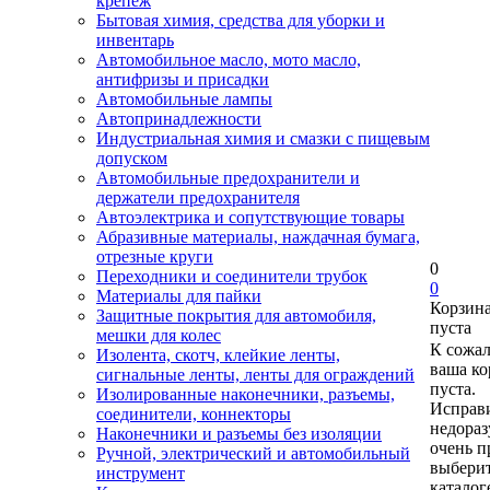
крепеж
Бытовая химия, средства для уборки и
инвентарь
Автомобильное масло, мото масло,
антифризы и присадки
Автомобильные лампы
Автопринадлежности
Индустриальная химия и смазки с пищевым
допуском
Автомобильные предохранители и
держатели предохранителя
Автоэлектрика и сопутствующие товары
Абразивные материалы, наждачная бумага,
отрезные круги
0
Переходники и соединители трубок
0
Материалы для пайки
Корзин
Защитные покрытия для автомобиля,
пуста
мешки для колес
К сожа
Изолента, скотч, клейкие ленты,
ваша ко
сигнальные ленты, ленты для ограждений
пуста.
Изолированные наконечники, разъемы,
Исправи
соединители, коннекторы
недора
Наконечники и разъемы без изоляции
очень п
Ручной, электрический и автомобильный
выберит
инструмент
каталог