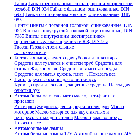
Гайки
Гайки шестигранные со стандартной метрической
резьбой DIN 934
Гайки с фланцем, оцинкованные, DIN
6923
Гайки со стопорным кольцом, оцинкованные, DIN
985
Винты
Винты с потайной головкой, оцинкованные, DIN
965
Винты с полукруглой головкой, оцинкованные, DIN
7985
Винты с внутренним шестигранником,
оцинкованные, класс прочности 8.8, DIN 912
Гвозди
Гвозди строительные
... Показать все
Бытовая химия, средства для уборки и инвентарь
Средства для туалетов и очистки труб
Средства для
стирки
Жидкое мыло
Средства для мытья посуды
Средства для мытья кухонь, плит
... Показать все
Паста, крем и лосьоны для очистки рук
Кремы, спреи и лосьоны, защитные средства
Пасты для
очистки рук
Автомобильное масло, мото масло, антифризы и
присадки
Антифриз
Жидкость для гидроусилителя руля
Масло
моторное
Масло моторное для двухтактных и
четырехтактных двигателей
Масло промывочное
...
Показать все
Автомобильные лампы
Автомобильные лампы 12V
Автомобильные лампы 24V