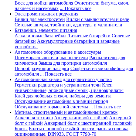
Воск для мойки автомобиля
Очистители битума, смол,
наклеек и насекомых
... Показать все
Электромонтажная продукция
Вилки для электросетей
Вилки с выключателем и реле
Сетевые шнуры, тройники, адаптеры и удлинители
Батарейки, элементы питания
Алкалиновые батарейки
Литиевые батарейки
Солевые
батарейки
Аккумуляторные батарейки и зарядные
устройства
Автомоечное оборудование и аксессуары
Пневмораспылители, распылители
Распылители для
химчистки
Замша для протирки автомобиля
Пенообразующие насадки
Салфетки из микрофибры для
автомобиля
... Показать все
Автомобильная химия для сервисного участка
Герметики радиатора и устранители течи
Клеи
универсальные, эпоксидные смолы, цианоакрилаты
Клей для лобовых стекол, наборы для ремонта
Обслуживание автомобиля в зимний период
Обслуживание тормозной системы
... Показать все
Метизы, строительный и автомобильный крепеж
Анкерная техника
Анкер клиновой с гайкой
Анкерный
болт с гайкой
Анкерный болт с шестигранной головкой
Болты
Болты с полной резьбой, шестигранная головка,
оцинкованные, DIN933, ГОСТ 7798-70