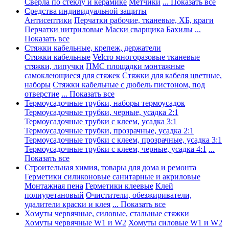
Сверла по стеклу и керамике
Метчики
... Показать все
Средства индивидуальной защиты
Антисептики
Перчатки рабочие, тканевые, ХБ, краги
Перчатки нитриловые
Маски сварщика
Бахилы
...
Показать все
Стяжки кабельные, крепеж, держатели
Стяжки кабельные
Velcro многоразовые тканевые
стяжки, липучки
ПМС площадки монтажные
самоклеющиеся для стяжек
Стяжки для кабеля цветные,
наборы
Стяжки кабельные с дюбель пистоном, под
отверстие
... Показать все
Термоусадочные трубки, наборы термоусадок
Термоусадочные трубки, черные, усадка 2:1
Термоусадочные трубки с клеем, усадка 3:1
Термоусадочные трубки, прозрачные, усадка 2:1
Термоусадочные трубки с клеем, прозрачные, усадка 3:1
Термоусадочные трубки с клеем, черные, усадка 4:1
...
Показать все
Строительная химия, товары для дома и ремонта
Герметики силиконовые санитарные и акриловые
Монтажная пена
Герметики клеевые
Клей
полиуретановый
Очистители, обезжириватели,
удалители краски и клея
... Показать все
Хомуты червячные, силовые, стальные стяжки
Хомуты червячные W1 и W2
Хомуты силовые W1 и W2