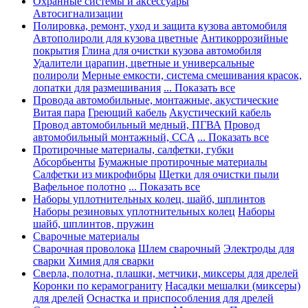
Охранные системы и аксессуары
Автосигнализации
Полировка, ремонт, уход и защита кузова автомобиля
Автополироли для кузова цветные
Антикоррозийные
покрытия
Глина для очистки кузова автомобиля
Удалители царапин, цветные и универсальные
полироли
Мерные емкости, система смешивания красок,
лопатки для размешивания
... Показать все
Провода автомобильные, монтажные, акустические
Витая пара
Греющий кабель
Акустический кабель
Провод автомобильный медный, ПГВА
Провод
автомобильный монтажный, CCA
... Показать все
Протирочные материалы, салфетки, губки
Абсорбьенты
Бумажные протирочные материалы
Салфетки из микрофибры
Щетки для очистки пыли
Вафельное полотно
... Показать все
Наборы уплотнительных колец, шайб, шплинтов
Наборы резиновых уплотнительных колец
Наборы
шайб, шплинтов, пружин
Сварочные материалы
Сварочная проволока
Шлем сварочный
Электроды для
сварки
Химия для сварки
Сверла, полотна, плашки, метчики, миксеры для дрелей
Коронки по керамограниту
Насадки мешалки (миксеры)
для дрелей
Оснастка и приспособления для дрелей