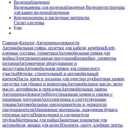
Видеонаблюдение
Видеокамеры для видеонаблюдения
Видеорегистраторы
для камер видеонаблюдения
Кондиционеры и расходные материлы
Сплит-системы
Еще
Главная
-
Каталог
-
Автопринадлежности
Автомобильная гофра, оплетки для кабеля, кембрик
Клей,
клеевые составы, герметики
Автомобильная химия для
мойки
Электромонтажная продукция
Батарейки, элементы
питания
Автомоечное оборудование и
аксессуары
Автомобильная химия для сервисного
участка
Метизы, строительный и автомобильный
крепеж
Паста, крем и лосьоны для очистки рук
Бытовая химия,
средства для уборки и инвентарь
Автомобильное масло, мото
масло, антифризы и присадки
Автомобильные лампы
Автопринадлежности
Индустриальная химия и смазки с
пищевым допуском
Автоэлектрика и сопутствующие
товары
Автомобильные предохранители и держатели
предохранителя
Абразивные материалы, наждачная бумага,
отрезные круги
Переходники и соединители
трубок
Материалы для пайки
Защитные покрытия для
автомобиля, мешки для колес
Изолента, скотч, клейкие ленты,