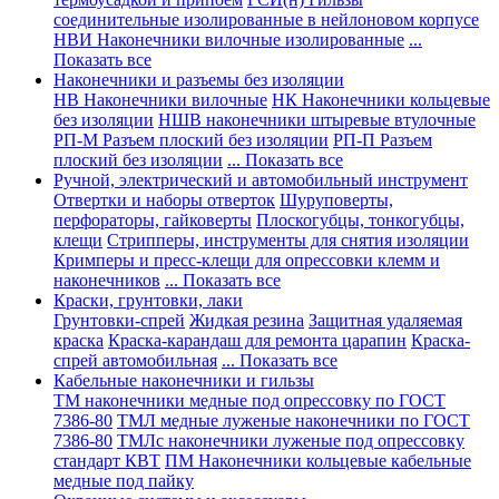
соединительные изолированные в нейлоновом корпусе
НВИ Наконечники вилочные изолированные
...
Показать все
Наконечники и разъемы без изоляции
НВ Наконечники вилочные
НК Наконечники кольцевые
без изоляции
НШВ наконечники штыревые втулочные
РП-М Разъем плоский без изоляции
РП-П Разъем
плоский без изоляции
... Показать все
Ручной, электрический и автомобильный инструмент
Отвертки и наборы отверток
Шуруповерты,
перфораторы, гайковерты
Плоскогубцы, тонкогубцы,
клещи
Стрипперы, инструменты для снятия изоляции
Кримперы и пресс-клещи для опрессовки клемм и
наконечников
... Показать все
Краски, грунтовки, лаки
Грунтовки-спрей
Жидкая резина
Защитная удаляемая
краска
Краска-карандаш для ремонта царапин
Краска-
спрей автомобильная
... Показать все
Кабельные наконечники и гильзы
ТМ наконечники медные под опрессовку по ГОСТ
7386-80
ТМЛ медные луженые наконечники по ГОСТ
7386-80
ТМЛс наконечники луженые под опрессовку
стандарт КВТ
ПМ Наконечники кольцевые кабельные
медные под пайку