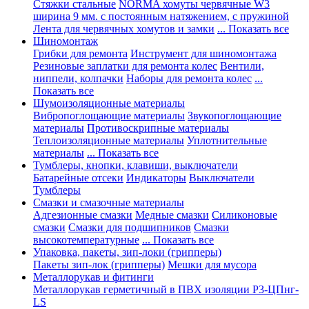
Стяжки стальные
NORMA хомуты червячные W3
ширина 9 мм. с постоянным натяжением, с пружиной
Лента для червячных хомутов и замки
... Показать все
Шиномонтаж
Грибки для ремонта
Инструмент для шиномонтажа
Резиновые заплатки для ремонта колес
Вентили,
ниппели, колпачки
Наборы для ремонта колес
...
Показать все
Шумоизоляционные материалы
Вибропоглощающие материалы
Звукопоглощающие
материалы
Противоскрипные материалы
Теплоизоляционные материалы
Уплотнительные
материалы
... Показать все
Тумблеры, кнопки, клавиши, выключатели
Батарейные отсеки
Индикаторы
Выключатели
Тумблеры
Смазки и смазочные материалы
Адгезионные смазки
Медные смазки
Силиконовые
смазки
Смазки для подшипников
Смазки
высокотемпературные
... Показать все
Упаковка, пакеты, зип-локи (грипперы)
Пакеты зип-лок (грипперы)
Мешки для мусора
Металлорукав и фитинги
Металлорукав герметичный в ПВХ изоляции Р3-ЦПнг-
LS