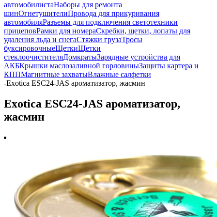
автомобилиста
Наборы для ремонта
шин
Огнетушители
Провода для прикуривания
автомобиля
Разъемы для подключения светотехники
прицепов
Рамки для номера
Скребки, щетки, лопаты для
удаления льда и снега
Стяжки груза
Тросы
буксировочные
Щетки
Щетки
стеклоочистителя
Домкраты
Зарядные устройства для
АКБ
Крышки маслозаливной горловины
Защиты картера и
КПП
Магнитные захваты
Влажные салфетки
-
Exotica ESC24-JAS ароматизатор, жасмин
Exotica ESC24-JAS ароматизатор,
жасмин