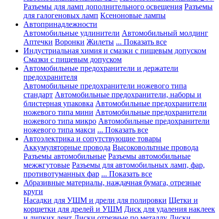
Разъемы для ламп дополнительного освещения
Разъемы
для галогеновых ламп
Ксеноновые лампы
Автопринадлежности
Автомобильные удлинители
Автомобильный молдинг
Аптечки
Воронки
Жилеты
... Показать все
Индустриальная химия и смазки с пищевым допуском
Смазки с пищевым допуском
Автомобильные предохранители и держатели
предохранителя
Автомобильные предохранители ножевого типа
стандарт
Автомобильные предохранители, наборы и
блистерная упаковка
Автомобильные предохранители
ножевого типа мини
Автомобильные предохранители
ножевого типа микро
Автомобильные предохранители
ножевого типа макси
... Показать все
Автоэлектрика и сопутствующие товары
Аккумуляторные провода
Высоковольтные провода
Разъемы автомобильные
Разъемы автомобильные
межжгутовые
Разъемы для автомобильных ламп, фар,
противотуманных фар
... Показать все
Абразивные материалы, наждачная бумага, отрезные
круги
Насадки для УШМ и дрели для полировки
Щетки и
корщетки для дрелей и УШМ
Диск для удаления наклеек
и липких лент
Диски отрезные по металлу
Диски