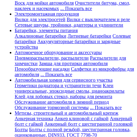
Воск для мойки автомобиля
Очистители битума, смол,
наклеек и насекомых
... Показать все
Электромонтажная продукция
Вилки для электросетей
Вилки с выключателем и реле
Сетевые шнуры, тройники, адаптеры и удлинители
Батарейки, элементы питания
Алкалиновые батарейки
Литиевые батарейки
Солевые
батарейки
Аккумуляторные батарейки и зарядные
устройства
Автомоечное оборудование и аксессуары
Пневмораспылители, распылители
Распылители для
химчистки
Замша для протирки автомобиля
Пенообразующие насадки
Салфетки из микрофибры для
автомобиля
... Показать все
Автомобильная химия для сервисного участка
Герметики радиатора и устранители течи
Клеи
универсальные, эпоксидные смолы, цианоакрилаты
Клей для лобовых стекол, наборы для ремонта
Обслуживание автомобиля в зимний период
Обслуживание тормозной системы
... Показать все
Метизы, строительный и автомобильный крепеж
Анкерная техника
Анкер клиновой с гайкой
Анкерный
болт с гайкой
Анкерный болт с шестигранной головкой
Болты
Болты с полной резьбой, шестигранная головка,
оцинкованные, DIN933, ГОСТ 7798-70