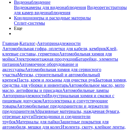
Видеонаблюдение
Видеокамеры для видеонаблюдения
Видеорегистраторы
для камер видеонаблюдения
Кондиционеры и расходные материлы
Сплит-системы
Еще
Главная
-
Каталог
-
Автопринадлежности
Автомобильная гофра, оплетки для кабеля, кембрик
Клей,
клеевые составы, герметики
Автомобильная химия для
мойки
Электромонтажная продукция
Батарейки, элементы
питания
Автомоечное оборудование и
аксессуары
Автомобильная химия для сервисного
участка
Метизы, строительный и автомобильный
крепеж
Паста, крем и лосьоны для очистки рук
Бытовая химия,
средства для уборки и инвентарь
Автомобильное масло, мото
масло, антифризы и присадки
Автомобильные лампы
Автопринадлежности
Индустриальная химия и смазки с
пищевым допуском
Автоэлектрика и сопутствующие
товары
Автомобильные предохранители и держатели
предохранителя
Абразивные материалы, наждачная бумага,
отрезные круги
Переходники и соединители
трубок
Материалы для пайки
Защитные покрытия для
автомобиля, мешки для колес
Изолента, скотч, клейкие ленты,