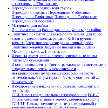
лепестковые
... Показать все
Переходники и соединители трубок
Переходники прямые
Переходники Y-образные
Переходники Г-образные
Переходники Т-образные
Переходники Х-образные
Материалы для пайки
Припои и сплавы
Разное для пайки
Флюсы для пайки
Защитные покрытия для автомобиля, мешки для колес
Защита рулевого колеса, рычагов КПП и ручного
тормоза
Защитное покрытие для малярных работ
Защитные коврики
Защитные накидки на сидения
Мешки для колес
... Показать все
Изолента, скотч, клейкие ленты, сигнальные ленты,
ленты для ограждений
Изоляционные ленты
Светоотражающие, разметочные и
оградительные ленты
Алюминиевые и
металлизированные ленты
Двухсторонний скотч
автомобильный
Двухсторонний скотч монтажный
...
Показать все
Изолированные наконечники, разъемы, соединители,
коннекторы
ГСИ Гильзы соединительные изолированные
ГСИ-Т
Гильзы соединительные в термоусадочной изоляции
ГСИ-ТП Гильзы соединительные изолированный с
термоусадкой и припоем
ГСИ(н) Гильзы