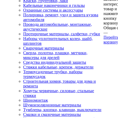
Краски, грунтовки, лаки
интере
Кабельные наконечники и гильзы
товар и
Охранные системы и аксессуары
нажмит
Полировка, ремонт, уход и защита кузова
кнопку
автомобиля
корзину
Провода автомобильные, монтажные,
Общая 
акустические
—
Протирочные материалы, салфетки, губки
Перейт
Наборы уплотнительных колец, шайб,
корзину
шплинтов
Сварочные материалы
Сверла, полотна, плашки, метчики,
миксеры для дрелей
Средства индивидуальной защиты
Стяжки кабельные, крепеж, держатели
Термоусадочные трубки, наборы
термоусадок
Строительная химия, товары для дома и
ремонта
Хомуты червячные, силовые, стальные
стяжки
Шиномонтаж
Шумоизоляционные материалы
Тумблеры, кнопки, клавиши, выключатели
Смазки и смазочные материалы