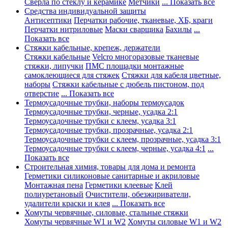
Сверла по стеклу и керамике
Метчики
... Показать все
Средства индивидуальной защиты
Антисептики
Перчатки рабочие, тканевые, ХБ, краги
Перчатки нитриловые
Маски сварщика
Бахилы
...
Показать все
Стяжки кабельные, крепеж, держатели
Стяжки кабельные
Velcro многоразовые тканевые
стяжки, липучки
ПМС площадки монтажные
самоклеющиеся для стяжек
Стяжки для кабеля цветные,
наборы
Стяжки кабельные с дюбель пистоном, под
отверстие
... Показать все
Термоусадочные трубки, наборы термоусадок
Термоусадочные трубки, черные, усадка 2:1
Термоусадочные трубки с клеем, усадка 3:1
Термоусадочные трубки, прозрачные, усадка 2:1
Термоусадочные трубки с клеем, прозрачные, усадка 3:1
Термоусадочные трубки с клеем, черные, усадка 4:1
...
Показать все
Строительная химия, товары для дома и ремонта
Герметики силиконовые санитарные и акриловые
Монтажная пена
Герметики клеевые
Клей
полиуретановый
Очистители, обезжириватели,
удалители краски и клея
... Показать все
Хомуты червячные, силовые, стальные стяжки
Хомуты червячные W1 и W2
Хомуты силовые W1 и W2