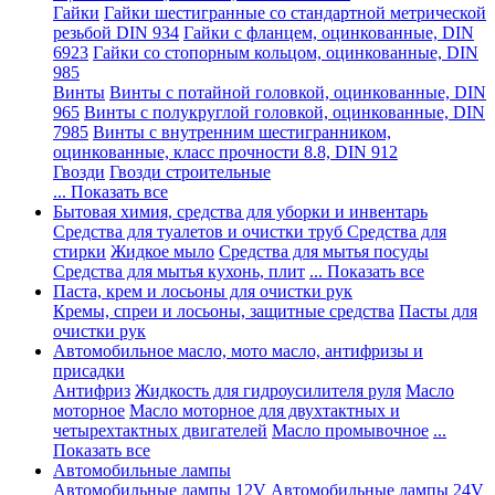
Гайки
Гайки шестигранные со стандартной метрической
резьбой DIN 934
Гайки с фланцем, оцинкованные, DIN
6923
Гайки со стопорным кольцом, оцинкованные, DIN
985
Винты
Винты с потайной головкой, оцинкованные, DIN
965
Винты с полукруглой головкой, оцинкованные, DIN
7985
Винты с внутренним шестигранником,
оцинкованные, класс прочности 8.8, DIN 912
Гвозди
Гвозди строительные
... Показать все
Бытовая химия, средства для уборки и инвентарь
Средства для туалетов и очистки труб
Средства для
стирки
Жидкое мыло
Средства для мытья посуды
Средства для мытья кухонь, плит
... Показать все
Паста, крем и лосьоны для очистки рук
Кремы, спреи и лосьоны, защитные средства
Пасты для
очистки рук
Автомобильное масло, мото масло, антифризы и
присадки
Антифриз
Жидкость для гидроусилителя руля
Масло
моторное
Масло моторное для двухтактных и
четырехтактных двигателей
Масло промывочное
...
Показать все
Автомобильные лампы
Автомобильные лампы 12V
Автомобильные лампы 24V