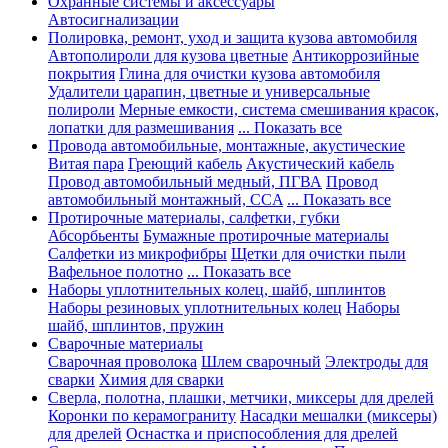
Охранные системы и аксессуары
Автосигнализации
Полировка, ремонт, уход и защита кузова автомобиля
Автополироли для кузова цветные
Антикоррозийные
покрытия
Глина для очистки кузова автомобиля
Удалители царапин, цветные и универсальные
полироли
Мерные емкости, система смешивания красок,
лопатки для размешивания
... Показать все
Провода автомобильные, монтажные, акустические
Витая пара
Греющий кабель
Акустический кабель
Провод автомобильный медный, ПГВА
Провод
автомобильный монтажный, CCA
... Показать все
Протирочные материалы, салфетки, губки
Абсорбьенты
Бумажные протирочные материалы
Салфетки из микрофибры
Щетки для очистки пыли
Вафельное полотно
... Показать все
Наборы уплотнительных колец, шайб, шплинтов
Наборы резиновых уплотнительных колец
Наборы
шайб, шплинтов, пружин
Сварочные материалы
Сварочная проволока
Шлем сварочный
Электроды для
сварки
Химия для сварки
Сверла, полотна, плашки, метчики, миксеры для дрелей
Коронки по керамограниту
Насадки мешалки (миксеры)
для дрелей
Оснастка и приспособления для дрелей