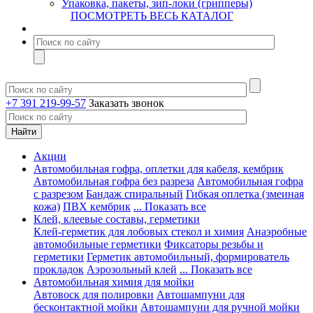
Упаковка, пакеты, зип-локи (грипперы)
ПОСМОТРЕТЬ ВЕСЬ КАТАЛОГ
+7 391 219-99-57
Заказать звонок
Акции
Автомобильная гофра, оплетки для кабеля, кембрик
Автомобильная гофра без разреза
Автомобильная гофра
с разрезом
Бандаж спиральный
Гибкая оплетка (змеиная
кожа)
ПВХ кембрик
... Показать все
Клей, клеевые составы, герметики
Клей-герметик для лобовых стекол и химия
Анаэробные
автомобильные герметики
Фиксаторы резьбы и
герметики
Герметик автомобильный, формирователь
прокладок
Аэрозольный клей
... Показать все
Автомобильная химия для мойки
Автовоск для полировки
Автошампуни для
бесконтактной мойки
Автошампуни для ручной мойки