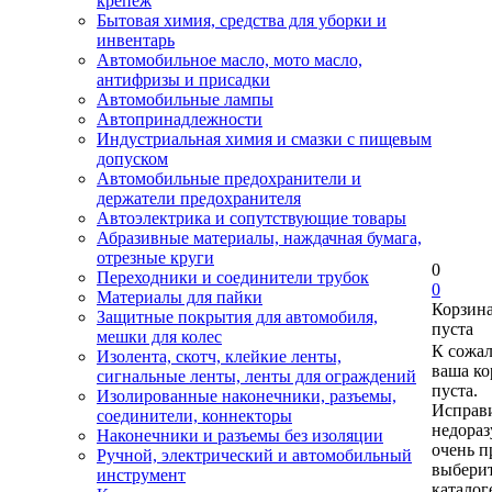
крепеж
Бытовая химия, средства для уборки и
инвентарь
Автомобильное масло, мото масло,
антифризы и присадки
Автомобильные лампы
Автопринадлежности
Индустриальная химия и смазки с пищевым
допуском
Автомобильные предохранители и
держатели предохранителя
Автоэлектрика и сопутствующие товары
Абразивные материалы, наждачная бумага,
отрезные круги
0
Переходники и соединители трубок
0
Материалы для пайки
Корзин
Защитные покрытия для автомобиля,
пуста
мешки для колес
К сожа
Изолента, скотч, клейкие ленты,
ваша ко
сигнальные ленты, ленты для ограждений
пуста.
Изолированные наконечники, разъемы,
Исправи
соединители, коннекторы
недора
Наконечники и разъемы без изоляции
очень п
Ручной, электрический и автомобильный
выберит
инструмент
каталог