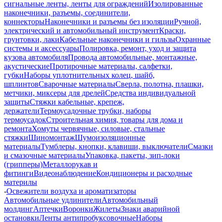
сигнальные ленты, ленты для ограждений
Изолированные
наконечники, разъемы, соединители,
коннекторы
Наконечники и разъемы без изоляции
Ручной,
электрический и автомобильный инструмент
Краски,
грунтовки, лаки
Кабельные наконечники и гильзы
Охранные
системы и аксессуары
Полировка, ремонт, уход и защита
кузова автомобиля
Провода автомобильные, монтажные,
акустические
Протирочные материалы, салфетки,
губки
Наборы уплотнительных колец, шайб,
шплинтов
Сварочные материалы
Сверла, полотна, плашки,
метчики, миксеры для дрелей
Средства индивидуальной
защиты
Стяжки кабельные, крепеж,
держатели
Термоусадочные трубки, наборы
термоусадок
Строительная химия, товары для дома и
ремонта
Хомуты червячные, силовые, стальные
стяжки
Шиномонтаж
Шумоизоляционные
материалы
Тумблеры, кнопки, клавиши, выключатели
Смазки
и смазочные материалы
Упаковка, пакеты, зип-локи
(грипперы)
Металлорукав и
фитинги
Видеонаблюдение
Кондиционеры и расходные
материлы
-
Освежители воздуха и ароматизаторы
Автомобильные удлинители
Автомобильный
молдинг
Аптечки
Воронки
Жилеты
Знаки аварийной
остановки
Ленты антипробуксовочные
Наборы