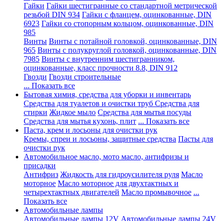
Гайки
Гайки шестигранные со стандартной метрической
резьбой DIN 934
Гайки с фланцем, оцинкованные, DIN
6923
Гайки со стопорным кольцом, оцинкованные, DIN
985
Винты
Винты с потайной головкой, оцинкованные, DIN
965
Винты с полукруглой головкой, оцинкованные, DIN
7985
Винты с внутренним шестигранником,
оцинкованные, класс прочности 8.8, DIN 912
Гвозди
Гвозди строительные
... Показать все
Бытовая химия, средства для уборки и инвентарь
Средства для туалетов и очистки труб
Средства для
стирки
Жидкое мыло
Средства для мытья посуды
Средства для мытья кухонь, плит
... Показать все
Паста, крем и лосьоны для очистки рук
Кремы, спреи и лосьоны, защитные средства
Пасты для
очистки рук
Автомобильное масло, мото масло, антифризы и
присадки
Антифриз
Жидкость для гидроусилителя руля
Масло
моторное
Масло моторное для двухтактных и
четырехтактных двигателей
Масло промывочное
...
Показать все
Автомобильные лампы
Автомобильные лампы 12V
Автомобильные лампы 24V