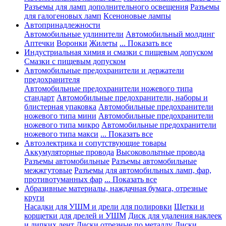
Разъемы для ламп дополнительного освещения
Разъемы
для галогеновых ламп
Ксеноновые лампы
Автопринадлежности
Автомобильные удлинители
Автомобильный молдинг
Аптечки
Воронки
Жилеты
... Показать все
Индустриальная химия и смазки с пищевым допуском
Смазки с пищевым допуском
Автомобильные предохранители и держатели
предохранителя
Автомобильные предохранители ножевого типа
стандарт
Автомобильные предохранители, наборы и
блистерная упаковка
Автомобильные предохранители
ножевого типа мини
Автомобильные предохранители
ножевого типа микро
Автомобильные предохранители
ножевого типа макси
... Показать все
Автоэлектрика и сопутствующие товары
Аккумуляторные провода
Высоковольтные провода
Разъемы автомобильные
Разъемы автомобильные
межжгутовые
Разъемы для автомобильных ламп, фар,
противотуманных фар
... Показать все
Абразивные материалы, наждачная бумага, отрезные
круги
Насадки для УШМ и дрели для полировки
Щетки и
корщетки для дрелей и УШМ
Диск для удаления наклеек
и липких лент
Диски отрезные по металлу
Диски