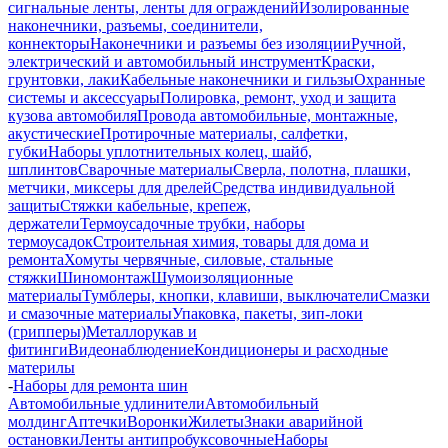
сигнальные ленты, ленты для ограждений
Изолированные
наконечники, разъемы, соединители,
коннекторы
Наконечники и разъемы без изоляции
Ручной,
электрический и автомобильный инструмент
Краски,
грунтовки, лаки
Кабельные наконечники и гильзы
Охранные
системы и аксессуары
Полировка, ремонт, уход и защита
кузова автомобиля
Провода автомобильные, монтажные,
акустические
Протирочные материалы, салфетки,
губки
Наборы уплотнительных колец, шайб,
шплинтов
Сварочные материалы
Сверла, полотна, плашки,
метчики, миксеры для дрелей
Средства индивидуальной
защиты
Стяжки кабельные, крепеж,
держатели
Термоусадочные трубки, наборы
термоусадок
Строительная химия, товары для дома и
ремонта
Хомуты червячные, силовые, стальные
стяжки
Шиномонтаж
Шумоизоляционные
материалы
Тумблеры, кнопки, клавиши, выключатели
Смазки
и смазочные материалы
Упаковка, пакеты, зип-локи
(грипперы)
Металлорукав и
фитинги
Видеонаблюдение
Кондиционеры и расходные
материлы
-
Наборы для ремонта шин
Автомобильные удлинители
Автомобильный
молдинг
Аптечки
Воронки
Жилеты
Знаки аварийной
остановки
Ленты антипробуксовочные
Наборы