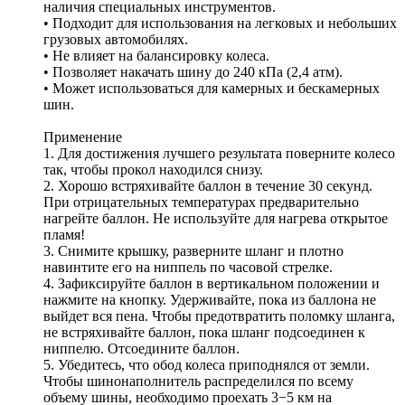
наличия специальных инструментов.
• Подходит для использования на легковых и небольших
грузовых автомобилях.
• Не влияет на балансировку колеса.
• Позволяет накачать шину до 240 кПа (2,4 атм).
• Может использоваться для камерных и бескамерных
шин.
Применение
1. Для достижения лучшего результата поверните колесо
так, чтобы прокол находился снизу.
2. Хорошо встряхивайте баллон в течение 30 секунд.
При отрицательных температурах предварительно
нагрейте баллон. Не используйте для нагрева открытое
пламя!
3. Снимите крышку, разверните шланг и плотно
навинтите его на ниппель по часовой стрелке.
4. Зафиксируйте баллон в вертикальном положении и
нажмите на кнопку. Удерживайте, пока из баллона не
выйдет вся пена. Чтобы предотвратить поломку шланга,
не встряхивайте баллон, пока шланг подсоединен к
ниппелю. Отсоедините баллон.
5. Убедитесь, что обод колеса приподнялся от земли.
Чтобы шинонаполнитель распределился по всему
объему шины, необходимо проехать 3−5 км на