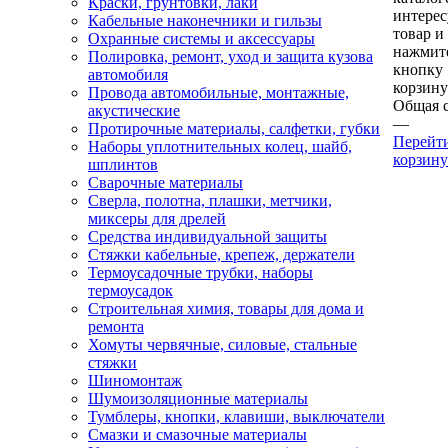
Краски, грунтовки, лаки
интере
Кабельные наконечники и гильзы
товар и
Охранные системы и аксессуары
нажмит
Полировка, ремонт, уход и защита кузова
кнопку
автомобиля
корзину
Провода автомобильные, монтажные,
Общая 
акустические
—
Протирочные материалы, салфетки, губки
Перейт
Наборы уплотнительных колец, шайб,
корзину
шплинтов
Сварочные материалы
Сверла, полотна, плашки, метчики,
миксеры для дрелей
Средства индивидуальной защиты
Стяжки кабельные, крепеж, держатели
Термоусадочные трубки, наборы
термоусадок
Строительная химия, товары для дома и
ремонта
Хомуты червячные, силовые, стальные
стяжки
Шиномонтаж
Шумоизоляционные материалы
Тумблеры, кнопки, клавиши, выключатели
Смазки и смазочные материалы