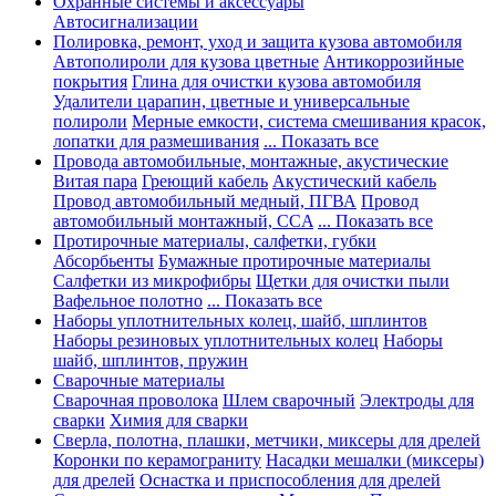
Охранные системы и аксессуары
Автосигнализации
Полировка, ремонт, уход и защита кузова автомобиля
Автополироли для кузова цветные
Антикоррозийные
покрытия
Глина для очистки кузова автомобиля
Удалители царапин, цветные и универсальные
полироли
Мерные емкости, система смешивания красок,
лопатки для размешивания
... Показать все
Провода автомобильные, монтажные, акустические
Витая пара
Греющий кабель
Акустический кабель
Провод автомобильный медный, ПГВА
Провод
автомобильный монтажный, CCA
... Показать все
Протирочные материалы, салфетки, губки
Абсорбьенты
Бумажные протирочные материалы
Салфетки из микрофибры
Щетки для очистки пыли
Вафельное полотно
... Показать все
Наборы уплотнительных колец, шайб, шплинтов
Наборы резиновых уплотнительных колец
Наборы
шайб, шплинтов, пружин
Сварочные материалы
Сварочная проволока
Шлем сварочный
Электроды для
сварки
Химия для сварки
Сверла, полотна, плашки, метчики, миксеры для дрелей
Коронки по керамограниту
Насадки мешалки (миксеры)
для дрелей
Оснастка и приспособления для дрелей