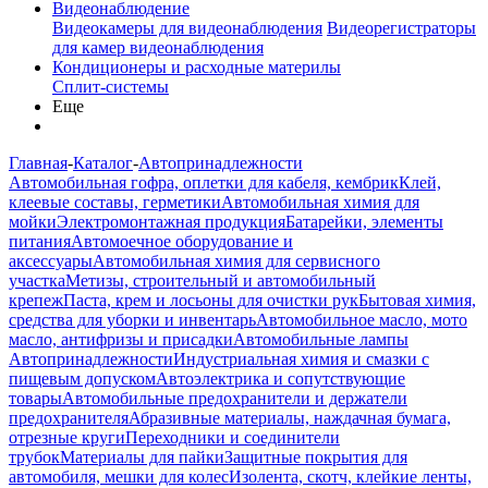
Видеонаблюдение
Видеокамеры для видеонаблюдения
Видеорегистраторы
для камер видеонаблюдения
Кондиционеры и расходные материлы
Сплит-системы
Еще
Главная
-
Каталог
-
Автопринадлежности
Автомобильная гофра, оплетки для кабеля, кембрик
Клей,
клеевые составы, герметики
Автомобильная химия для
мойки
Электромонтажная продукция
Батарейки, элементы
питания
Автомоечное оборудование и
аксессуары
Автомобильная химия для сервисного
участка
Метизы, строительный и автомобильный
крепеж
Паста, крем и лосьоны для очистки рук
Бытовая химия,
средства для уборки и инвентарь
Автомобильное масло, мото
масло, антифризы и присадки
Автомобильные лампы
Автопринадлежности
Индустриальная химия и смазки с
пищевым допуском
Автоэлектрика и сопутствующие
товары
Автомобильные предохранители и держатели
предохранителя
Абразивные материалы, наждачная бумага,
отрезные круги
Переходники и соединители
трубок
Материалы для пайки
Защитные покрытия для
автомобиля, мешки для колес
Изолента, скотч, клейкие ленты,