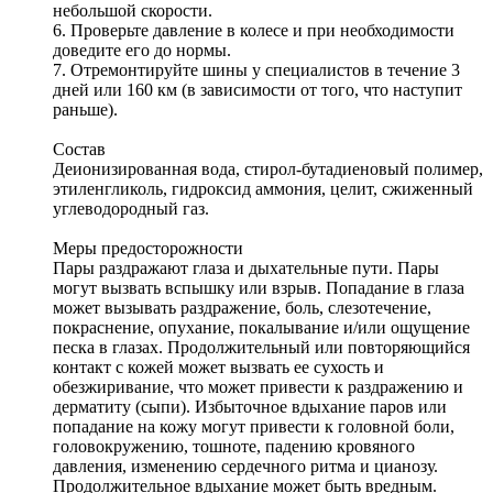
небольшой скорости.
6. Проверьте давление в колесе и при необходимости
доведите его до нормы.
7. Отремонтируйте шины у специалистов в течение 3
дней или 160 км (в зависимости от того, что наступит
раньше).
Состав
Деионизированная вода, стирол-бутадиеновый полимер,
этиленгликоль, гидроксид аммония, целит, сжиженный
углеводородный газ.
Меры предосторожности
Пары раздражают глаза и дыхательные пути. Пары
могут вызвать вспышку или взрыв. Попадание в глаза
может вызывать раздражение, боль, слезотечение,
покраснение, опухание, покалывание и/или ощущение
песка в глазах. Продолжительный или повторяющийся
контакт с кожей может вызвать ее сухость и
обезжиривание, что может привести к раздражению и
дерматиту (сыпи). Избыточное вдыхание паров или
попадание на кожу могут привести к головной боли,
головокружению, тошноте, падению кровяного
давления, изменению сердечного ритма и цианозу.
Продолжительное вдыхание может быть вредным.