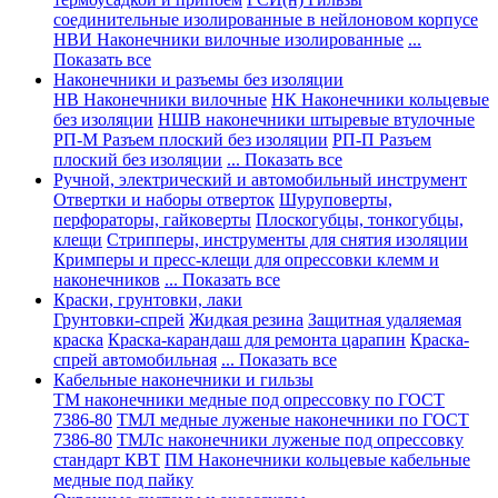
соединительные изолированные в нейлоновом корпусе
НВИ Наконечники вилочные изолированные
...
Показать все
Наконечники и разъемы без изоляции
НВ Наконечники вилочные
НК Наконечники кольцевые
без изоляции
НШВ наконечники штыревые втулочные
РП-М Разъем плоский без изоляции
РП-П Разъем
плоский без изоляции
... Показать все
Ручной, электрический и автомобильный инструмент
Отвертки и наборы отверток
Шуруповерты,
перфораторы, гайковерты
Плоскогубцы, тонкогубцы,
клещи
Стрипперы, инструменты для снятия изоляции
Кримперы и пресс-клещи для опрессовки клемм и
наконечников
... Показать все
Краски, грунтовки, лаки
Грунтовки-спрей
Жидкая резина
Защитная удаляемая
краска
Краска-карандаш для ремонта царапин
Краска-
спрей автомобильная
... Показать все
Кабельные наконечники и гильзы
ТМ наконечники медные под опрессовку по ГОСТ
7386-80
ТМЛ медные луженые наконечники по ГОСТ
7386-80
ТМЛс наконечники луженые под опрессовку
стандарт КВТ
ПМ Наконечники кольцевые кабельные
медные под пайку