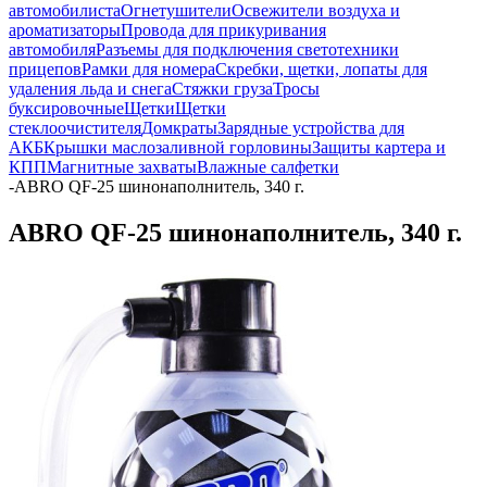
автомобилиста
Огнетушители
Освежители воздуха и
ароматизаторы
Провода для прикуривания
автомобиля
Разъемы для подключения светотехники
прицепов
Рамки для номера
Скребки, щетки, лопаты для
удаления льда и снега
Стяжки груза
Тросы
буксировочные
Щетки
Щетки
стеклоочистителя
Домкраты
Зарядные устройства для
АКБ
Крышки маслозаливной горловины
Защиты картера и
КПП
Магнитные захваты
Влажные салфетки
-
ABRO QF-25 шинонаполнитель, 340 г.
ABRO QF-25 шинонаполнитель, 340 г.