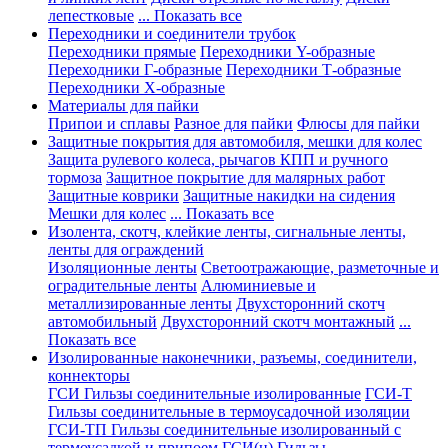
лепестковые
... Показать все
Переходники и соединители трубок
Переходники прямые
Переходники Y-образные
Переходники Г-образные
Переходники Т-образные
Переходники Х-образные
Материалы для пайки
Припои и сплавы
Разное для пайки
Флюсы для пайки
Защитные покрытия для автомобиля, мешки для колес
Защита рулевого колеса, рычагов КПП и ручного
тормоза
Защитное покрытие для малярных работ
Защитные коврики
Защитные накидки на сидения
Мешки для колес
... Показать все
Изолента, скотч, клейкие ленты, сигнальные ленты,
ленты для ограждений
Изоляционные ленты
Светоотражающие, разметочные и
оградительные ленты
Алюминиевые и
металлизированные ленты
Двухсторонний скотч
автомобильный
Двухсторонний скотч монтажный
...
Показать все
Изолированные наконечники, разъемы, соединители,
коннекторы
ГСИ Гильзы соединительные изолированные
ГСИ-Т
Гильзы соединительные в термоусадочной изоляции
ГСИ-ТП Гильзы соединительные изолированный с
термоусадкой и припоем
ГСИ(н) Гильзы