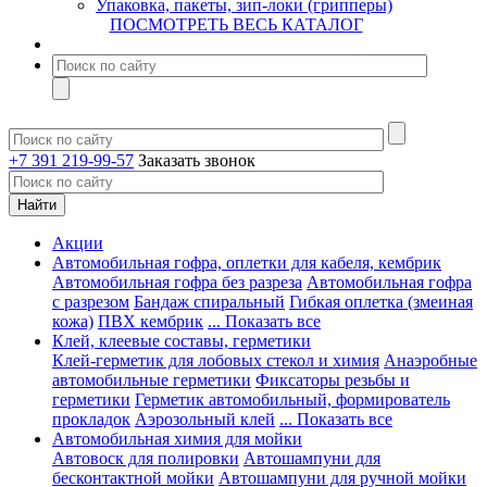
Упаковка, пакеты, зип-локи (грипперы)
ПОСМОТРЕТЬ ВЕСЬ КАТАЛОГ
+7 391 219-99-57
Заказать звонок
Акции
Автомобильная гофра, оплетки для кабеля, кембрик
Автомобильная гофра без разреза
Автомобильная гофра
с разрезом
Бандаж спиральный
Гибкая оплетка (змеиная
кожа)
ПВХ кембрик
... Показать все
Клей, клеевые составы, герметики
Клей-герметик для лобовых стекол и химия
Анаэробные
автомобильные герметики
Фиксаторы резьбы и
герметики
Герметик автомобильный, формирователь
прокладок
Аэрозольный клей
... Показать все
Автомобильная химия для мойки
Автовоск для полировки
Автошампуни для
бесконтактной мойки
Автошампуни для ручной мойки