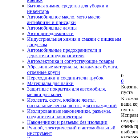
крепеж
Бытовая химия, средства для уборки и
инвентарь
Автомобильное масло, мото масло,
антифризы и присадки
Автомобильные лампы
Автопринадлежности
Индустриальная химия и смазки с пищевым
допуском
Автомобильные предохранители и
держатели предохранителя
Автоэлектрика и сопутствующие товары
Абразивные материалы, наждачная бумага,
отрезные круги
0
Переходники и соединители трубок
0
Материалы для пайки
Корзин
Защитные покрытия для автомобиля,
пуста
мешки для колес
К сожа
Изолента, скотч, клейкие ленты,
ваша ко
сигнальные ленты, ленты для ограждений
пуста.
Изолированные наконечники, разъемы,
Исправи
соединители, коннекторы
недора
Наконечники и разъемы без изоляции
очень п
Ручной, электрический и автомобильный
выберит
инструмент
каталог