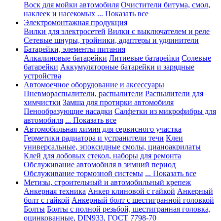
Воск для мойки автомобиля
Очистители битума, смол,
наклеек и насекомых
... Показать все
Электромонтажная продукция
Вилки для электросетей
Вилки с выключателем и реле
Сетевые шнуры, тройники, адаптеры и удлинители
Батарейки, элементы питания
Алкалиновые батарейки
Литиевые батарейки
Солевые
батарейки
Аккумуляторные батарейки и зарядные
устройства
Автомоечное оборудование и аксессуары
Пневмораспылители, распылители
Распылители для
химчистки
Замша для протирки автомобиля
Пенообразующие насадки
Салфетки из микрофибры для
автомобиля
... Показать все
Автомобильная химия для сервисного участка
Герметики радиатора и устранители течи
Клеи
универсальные, эпоксидные смолы, цианоакрилаты
Клей для лобовых стекол, наборы для ремонта
Обслуживание автомобиля в зимний период
Обслуживание тормозной системы
... Показать все
Метизы, строительный и автомобильный крепеж
Анкерная техника
Анкер клиновой с гайкой
Анкерный
болт с гайкой
Анкерный болт с шестигранной головкой
Болты
Болты с полной резьбой, шестигранная головка,
оцинкованные, DIN933, ГОСТ 7798-70