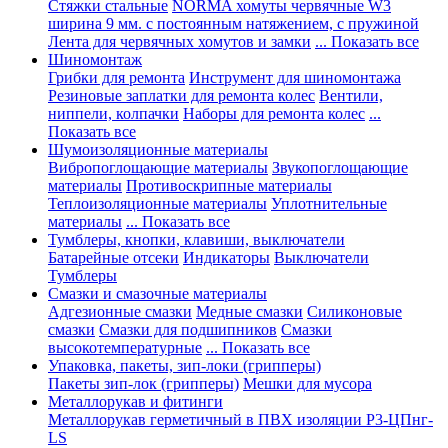
Стяжки стальные
NORMA хомуты червячные W3
ширина 9 мм. с постоянным натяжением, с пружиной
Лента для червячных хомутов и замки
... Показать все
Шиномонтаж
Грибки для ремонта
Инструмент для шиномонтажа
Резиновые заплатки для ремонта колес
Вентили,
ниппели, колпачки
Наборы для ремонта колес
...
Показать все
Шумоизоляционные материалы
Вибропоглощающие материалы
Звукопоглощающие
материалы
Противоскрипные материалы
Теплоизоляционные материалы
Уплотнительные
материалы
... Показать все
Тумблеры, кнопки, клавиши, выключатели
Батарейные отсеки
Индикаторы
Выключатели
Тумблеры
Смазки и смазочные материалы
Адгезионные смазки
Медные смазки
Силиконовые
смазки
Смазки для подшипников
Смазки
высокотемпературные
... Показать все
Упаковка, пакеты, зип-локи (грипперы)
Пакеты зип-лок (грипперы)
Мешки для мусора
Металлорукав и фитинги
Металлорукав герметичный в ПВХ изоляции Р3-ЦПнг-
LS