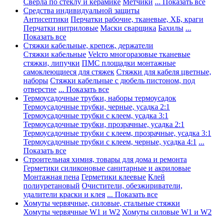
Сверла по стеклу и керамике
Метчики
... Показать все
Средства индивидуальной защиты
Антисептики
Перчатки рабочие, тканевые, ХБ, краги
Перчатки нитриловые
Маски сварщика
Бахилы
...
Показать все
Стяжки кабельные, крепеж, держатели
Стяжки кабельные
Velcro многоразовые тканевые
стяжки, липучки
ПМС площадки монтажные
самоклеющиеся для стяжек
Стяжки для кабеля цветные,
наборы
Стяжки кабельные с дюбель пистоном, под
отверстие
... Показать все
Термоусадочные трубки, наборы термоусадок
Термоусадочные трубки, черные, усадка 2:1
Термоусадочные трубки с клеем, усадка 3:1
Термоусадочные трубки, прозрачные, усадка 2:1
Термоусадочные трубки с клеем, прозрачные, усадка 3:1
Термоусадочные трубки с клеем, черные, усадка 4:1
...
Показать все
Строительная химия, товары для дома и ремонта
Герметики силиконовые санитарные и акриловые
Монтажная пена
Герметики клеевые
Клей
полиуретановый
Очистители, обезжириватели,
удалители краски и клея
... Показать все
Хомуты червячные, силовые, стальные стяжки
Хомуты червячные W1 и W2
Хомуты силовые W1 и W2