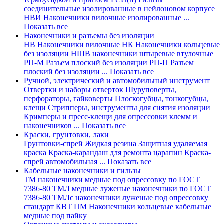
соединительные изолированные в нейлоновом корпусе
НВИ Наконечники вилочные изолированные
...
Показать все
Наконечники и разъемы без изоляции
НВ Наконечники вилочные
НК Наконечники кольцевые
без изоляции
НШВ наконечники штыревые втулочные
РП-М Разъем плоский без изоляции
РП-П Разъем
плоский без изоляции
... Показать все
Ручной, электрический и автомобильный инструмент
Отвертки и наборы отверток
Шуруповерты,
перфораторы, гайковерты
Плоскогубцы, тонкогубцы,
клещи
Стрипперы, инструменты для снятия изоляции
Кримперы и пресс-клещи для опрессовки клемм и
наконечников
... Показать все
Краски, грунтовки, лаки
Грунтовки-спрей
Жидкая резина
Защитная удаляемая
краска
Краска-карандаш для ремонта царапин
Краска-
спрей автомобильная
... Показать все
Кабельные наконечники и гильзы
ТМ наконечники медные под опрессовку по ГОСТ
7386-80
ТМЛ медные луженые наконечники по ГОСТ
7386-80
ТМЛс наконечники луженые под опрессовку
стандарт КВТ
ПМ Наконечники кольцевые кабельные
медные под пайку