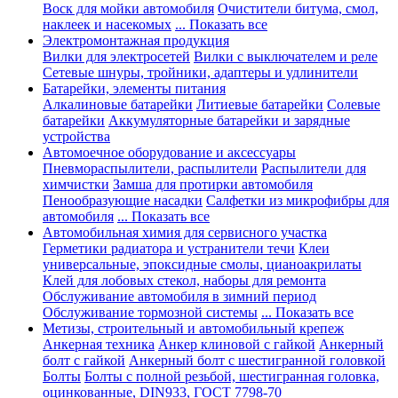
Воск для мойки автомобиля
Очистители битума, смол,
наклеек и насекомых
... Показать все
Электромонтажная продукция
Вилки для электросетей
Вилки с выключателем и реле
Сетевые шнуры, тройники, адаптеры и удлинители
Батарейки, элементы питания
Алкалиновые батарейки
Литиевые батарейки
Солевые
батарейки
Аккумуляторные батарейки и зарядные
устройства
Автомоечное оборудование и аксессуары
Пневмораспылители, распылители
Распылители для
химчистки
Замша для протирки автомобиля
Пенообразующие насадки
Салфетки из микрофибры для
автомобиля
... Показать все
Автомобильная химия для сервисного участка
Герметики радиатора и устранители течи
Клеи
универсальные, эпоксидные смолы, цианоакрилаты
Клей для лобовых стекол, наборы для ремонта
Обслуживание автомобиля в зимний период
Обслуживание тормозной системы
... Показать все
Метизы, строительный и автомобильный крепеж
Анкерная техника
Анкер клиновой с гайкой
Анкерный
болт с гайкой
Анкерный болт с шестигранной головкой
Болты
Болты с полной резьбой, шестигранная головка,
оцинкованные, DIN933, ГОСТ 7798-70