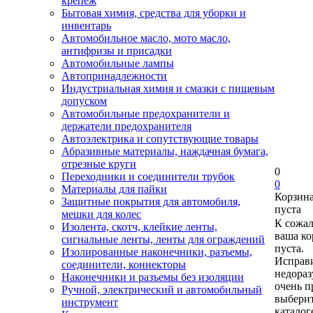
крепеж
Бытовая химия, средства для уборки и
инвентарь
Автомобильное масло, мото масло,
антифризы и присадки
Автомобильные лампы
Автопринадлежности
Индустриальная химия и смазки с пищевым
допуском
Автомобильные предохранители и
держатели предохранителя
Автоэлектрика и сопутствующие товары
Абразивные материалы, наждачная бумага,
отрезные круги
0
Переходники и соединители трубок
0
Материалы для пайки
Корзин
Защитные покрытия для автомобиля,
пуста
мешки для колес
К сожа
Изолента, скотч, клейкие ленты,
ваша ко
сигнальные ленты, ленты для ограждений
пуста.
Изолированные наконечники, разъемы,
Исправи
соединители, коннекторы
недора
Наконечники и разъемы без изоляции
очень п
Ручной, электрический и автомобильный
выберит
инструмент
каталог