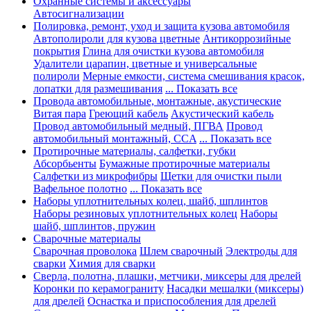
Охранные системы и аксессуары
Автосигнализации
Полировка, ремонт, уход и защита кузова автомобиля
Автополироли для кузова цветные
Антикоррозийные
покрытия
Глина для очистки кузова автомобиля
Удалители царапин, цветные и универсальные
полироли
Мерные емкости, система смешивания красок,
лопатки для размешивания
... Показать все
Провода автомобильные, монтажные, акустические
Витая пара
Греющий кабель
Акустический кабель
Провод автомобильный медный, ПГВА
Провод
автомобильный монтажный, CCA
... Показать все
Протирочные материалы, салфетки, губки
Абсорбьенты
Бумажные протирочные материалы
Салфетки из микрофибры
Щетки для очистки пыли
Вафельное полотно
... Показать все
Наборы уплотнительных колец, шайб, шплинтов
Наборы резиновых уплотнительных колец
Наборы
шайб, шплинтов, пружин
Сварочные материалы
Сварочная проволока
Шлем сварочный
Электроды для
сварки
Химия для сварки
Сверла, полотна, плашки, метчики, миксеры для дрелей
Коронки по керамограниту
Насадки мешалки (миксеры)
для дрелей
Оснастка и приспособления для дрелей