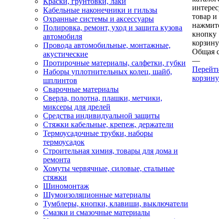
Краски, грунтовки, лаки
интере
Кабельные наконечники и гильзы
товар и
Охранные системы и аксессуары
нажмит
Полировка, ремонт, уход и защита кузова
кнопку
автомобиля
корзину
Провода автомобильные, монтажные,
Общая 
акустические
—
Протирочные материалы, салфетки, губки
Перейт
Наборы уплотнительных колец, шайб,
корзину
шплинтов
Сварочные материалы
Сверла, полотна, плашки, метчики,
миксеры для дрелей
Средства индивидуальной защиты
Стяжки кабельные, крепеж, держатели
Термоусадочные трубки, наборы
термоусадок
Строительная химия, товары для дома и
ремонта
Хомуты червячные, силовые, стальные
стяжки
Шиномонтаж
Шумоизоляционные материалы
Тумблеры, кнопки, клавиши, выключатели
Смазки и смазочные материалы