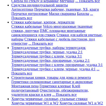
Сверла по стеклу и керамике
Метчики
... Показать все
Средства индивидуальной защиты
Антисептики
Перчатки рабочие, тканевые, ХБ, краги
Перчатки нитриловые
Маски сварщика
Бахилы
...
Показать все
Стяжки кабельные, крепеж, держатели
Стяжки кабельные
Velcro многоразовые тканевые
стяжки, липучки
ПМС площадки монтажные
самоклеющиеся для стяжек
Стяжки для кабеля цветные,
наборы
Стяжки кабельные с дюбель пистоном, под
отверстие
... Показать все
Термоусадочные трубки, наборы термоусадок
Термоусадочные трубки, черные, усадка 2:1
Термоусадочные трубки с клеем, усадка 3:1
Термоусадочные трубки, прозрачные, усадка 2:1
Термоусадочные трубки с клеем, прозрачные, усадка 3:1
Термоусадочные трубки с клеем, черные, усадка 4:1
...
Показать все
Строительная химия, товары для дома и ремонта
Герметики силиконовые санитарные и акриловые
Монтажная пена
Герметики клеевые
Клей
полиуретановый
Очистители, обезжириватели,
удалители краски и клея
... Показать все
Хомуты червячные, силовые, стальные стяжки
Хомуты червячные W1 и W2
Хомуты силовые W1 и W2