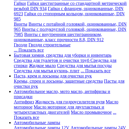
Гайки
Гайки шестигранные со стандартной метрической
резьбой DIN 934
Гайки с фланцем, оцинкованные, DIN
6923
Гайки со стопорным кольцом, оцинкованные, DIN
985
Винты
Винты с потайной головкой, оцинкованные, DIN
965
Винты с полукруглой головкой, оцинкованные, DIN
7985
Винты с внутренним шестигранником,
оцинкованные, класс прочности 8.8, DIN 912
Гвозди
Гвозди строительные
... Показать все
Бытовая химия, средства для уборки и инвентарь
Средства для туалетов и очистки труб
Средства для
стирки
Жидкое мыло
Средства для мытья посуды
Средства для мытья кухонь, плит
... Показать все
Паста, крем и лосьоны для очистки рук
Кремы, спреи и лосьоны, защитные средства
Пасты для
очистки рук
Автомобильное масло, мото масло, антифризы и
присадки
Антифриз
Жидкость для гидроусилителя руля
Масло
моторное
Масло моторное для двухтактных и
четырехтактных двигателей
Масло промывочное
...
Показать все
Автомобильные лампы
Автомобильные лампы 12V
Автомобильные лампы 24V