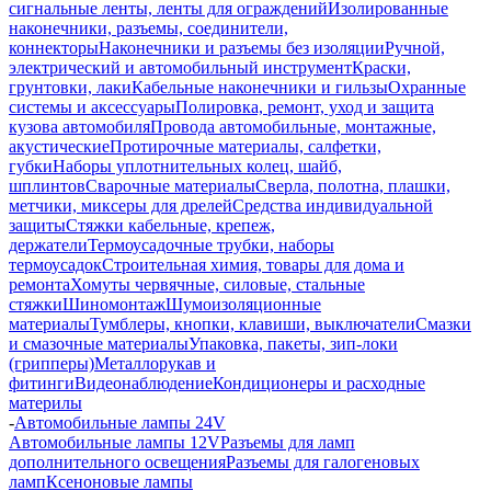
сигнальные ленты, ленты для ограждений
Изолированные
наконечники, разъемы, соединители,
коннекторы
Наконечники и разъемы без изоляции
Ручной,
электрический и автомобильный инструмент
Краски,
грунтовки, лаки
Кабельные наконечники и гильзы
Охранные
системы и аксессуары
Полировка, ремонт, уход и защита
кузова автомобиля
Провода автомобильные, монтажные,
акустические
Протирочные материалы, салфетки,
губки
Наборы уплотнительных колец, шайб,
шплинтов
Сварочные материалы
Сверла, полотна, плашки,
метчики, миксеры для дрелей
Средства индивидуальной
защиты
Стяжки кабельные, крепеж,
держатели
Термоусадочные трубки, наборы
термоусадок
Строительная химия, товары для дома и
ремонта
Хомуты червячные, силовые, стальные
стяжки
Шиномонтаж
Шумоизоляционные
материалы
Тумблеры, кнопки, клавиши, выключатели
Смазки
и смазочные материалы
Упаковка, пакеты, зип-локи
(грипперы)
Металлорукав и
фитинги
Видеонаблюдение
Кондиционеры и расходные
материлы
-
Автомобильные лампы 24V
Автомобильные лампы 12V
Разъемы для ламп
дополнительного освещения
Разъемы для галогеновых
ламп
Ксеноновые лампы