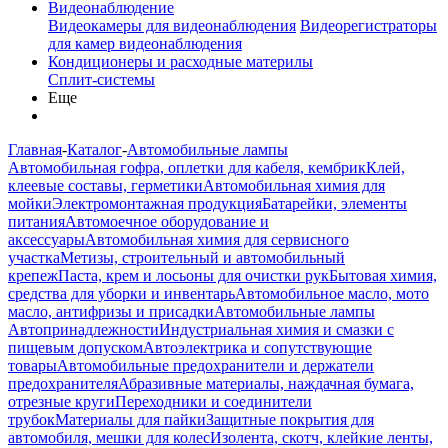
Видеонаблюдение
Видеокамеры для видеонаблюдения
Видеорегистраторы
для камер видеонаблюдения
Кондиционеры и расходные материлы
Сплит-системы
Еще
Главная
-
Каталог
-
Автомобильные лампы
Автомобильная гофра, оплетки для кабеля, кембрик
Клей,
клеевые составы, герметики
Автомобильная химия для
мойки
Электромонтажная продукция
Батарейки, элементы
питания
Автомоечное оборудование и
аксессуары
Автомобильная химия для сервисного
участка
Метизы, строительный и автомобильный
крепеж
Паста, крем и лосьоны для очистки рук
Бытовая химия,
средства для уборки и инвентарь
Автомобильное масло, мото
масло, антифризы и присадки
Автомобильные лампы
Автопринадлежности
Индустриальная химия и смазки с
пищевым допуском
Автоэлектрика и сопутствующие
товары
Автомобильные предохранители и держатели
предохранителя
Абразивные материалы, наждачная бумага,
отрезные круги
Переходники и соединители
трубок
Материалы для пайки
Защитные покрытия для
автомобиля, мешки для колес
Изолента, скотч, клейкие ленты,