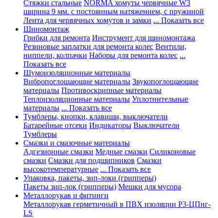
Стяжки стальные
NORMA хомуты червячные W3
ширина 9 мм. с постоянным натяжением, с пружиной
Лента для червячных хомутов и замки
... Показать все
Шиномонтаж
Грибки для ремонта
Инструмент для шиномонтажа
Резиновые заплатки для ремонта колес
Вентили,
ниппели, колпачки
Наборы для ремонта колес
...
Показать все
Шумоизоляционные материалы
Вибропоглощающие материалы
Звукопоглощающие
материалы
Противоскрипные материалы
Теплоизоляционные материалы
Уплотнительные
материалы
... Показать все
Тумблеры, кнопки, клавиши, выключатели
Батарейные отсеки
Индикаторы
Выключатели
Тумблеры
Смазки и смазочные материалы
Адгезионные смазки
Медные смазки
Силиконовые
смазки
Смазки для подшипников
Смазки
высокотемпературные
... Показать все
Упаковка, пакеты, зип-локи (грипперы)
Пакеты зип-лок (грипперы)
Мешки для мусора
Металлорукав и фитинги
Металлорукав герметичный в ПВХ изоляции Р3-ЦПнг-
LS