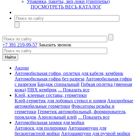
Упаковка, пакеты, зип-локи (грипперы)
ПОСМОТРЕТЬ ВЕСЬ КАТАЛОГ
+7 391 219-99-57
Заказать звонок
Акции
Автомобильная гофра, оплетки для кабеля, кембрик
Автомобильная гофра без разреза
Автомобильная гофра
с разрезом
Бандаж спиральный
Гибкая оплетка (змеиная
кожа)
ПВХ кембрик
... Показать все
Клей, клеевые составы, герметики
Клей-герметик для лобовых стекол и химия
Анаэробные
автомобильные герметики
Фиксаторы резьбы и
герметики
Герметик автомобильный, формирователь
прокладок
Аэрозольный клей
... Показать все
Автомобильная химия для мойки
Автовоск для полировки
Автошампуни для
бесконтактной мойки
Автошампуни для ручной мойки