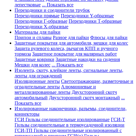
лепестковые
... Показать все
Переходники и соединители трубок
Переходники прямые
Переходники Y-образные
Переходники Г-образные
Переходники Т-образные
Переходники Х-образные
Материалы для пайки
Припои и сплавы
Разное для пайки
Флюсы для пайки
Защитные покрытия для автомобиля, мешки для колес
Защита рулевого колеса, рычагов КПП и ручного
тормоза
Защитное покрытие для малярных работ
Защитные коврики
Защитные накидки на сидения
Мешки для колес
... Показать все
Изолента, скотч, клейкие ленты, сигнальные ленты,
ленты для ограждений
Изоляционные ленты
Светоотражающие, разметочные и
оградительные ленты
Алюминиевые и
металлизированные ленты
Двухсторонний скотч
автомобильный
Двухсторонний скотч монтажный
...
Показать все
Изолированные наконечники, разъемы, соединители,
коннекторы
ГСИ Гильзы соединительные изолированные
ГСИ-Т
Гильзы соединительные в термоусадочной изоляции
ГСИ-ТП Гильзы соединительные изолированный с
термоусадкой и припоем
ГСИ(н) Гильзы