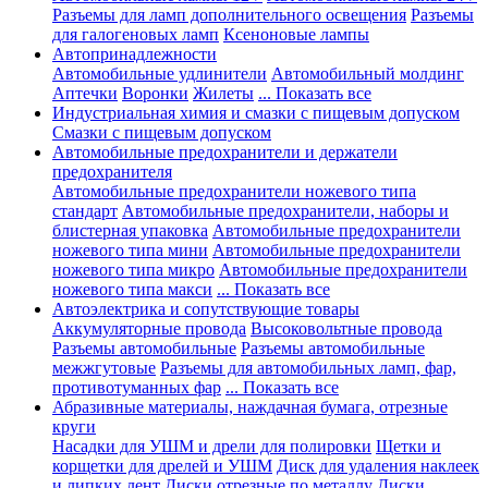
Разъемы для ламп дополнительного освещения
Разъемы
для галогеновых ламп
Ксеноновые лампы
Автопринадлежности
Автомобильные удлинители
Автомобильный молдинг
Аптечки
Воронки
Жилеты
... Показать все
Индустриальная химия и смазки с пищевым допуском
Смазки с пищевым допуском
Автомобильные предохранители и держатели
предохранителя
Автомобильные предохранители ножевого типа
стандарт
Автомобильные предохранители, наборы и
блистерная упаковка
Автомобильные предохранители
ножевого типа мини
Автомобильные предохранители
ножевого типа микро
Автомобильные предохранители
ножевого типа макси
... Показать все
Автоэлектрика и сопутствующие товары
Аккумуляторные провода
Высоковольтные провода
Разъемы автомобильные
Разъемы автомобильные
межжгутовые
Разъемы для автомобильных ламп, фар,
противотуманных фар
... Показать все
Абразивные материалы, наждачная бумага, отрезные
круги
Насадки для УШМ и дрели для полировки
Щетки и
корщетки для дрелей и УШМ
Диск для удаления наклеек
и липких лент
Диски отрезные по металлу
Диски