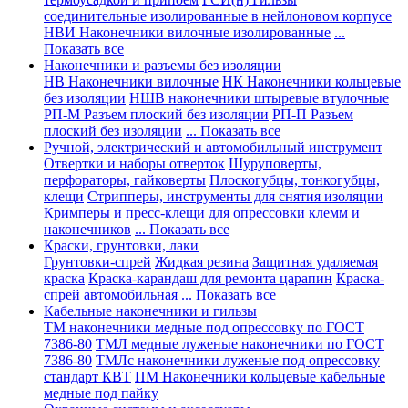
соединительные изолированные в нейлоновом корпусе
НВИ Наконечники вилочные изолированные
...
Показать все
Наконечники и разъемы без изоляции
НВ Наконечники вилочные
НК Наконечники кольцевые
без изоляции
НШВ наконечники штыревые втулочные
РП-М Разъем плоский без изоляции
РП-П Разъем
плоский без изоляции
... Показать все
Ручной, электрический и автомобильный инструмент
Отвертки и наборы отверток
Шуруповерты,
перфораторы, гайковерты
Плоскогубцы, тонкогубцы,
клещи
Стрипперы, инструменты для снятия изоляции
Кримперы и пресс-клещи для опрессовки клемм и
наконечников
... Показать все
Краски, грунтовки, лаки
Грунтовки-спрей
Жидкая резина
Защитная удаляемая
краска
Краска-карандаш для ремонта царапин
Краска-
спрей автомобильная
... Показать все
Кабельные наконечники и гильзы
ТМ наконечники медные под опрессовку по ГОСТ
7386-80
ТМЛ медные луженые наконечники по ГОСТ
7386-80
ТМЛс наконечники луженые под опрессовку
стандарт КВТ
ПМ Наконечники кольцевые кабельные
медные под пайку