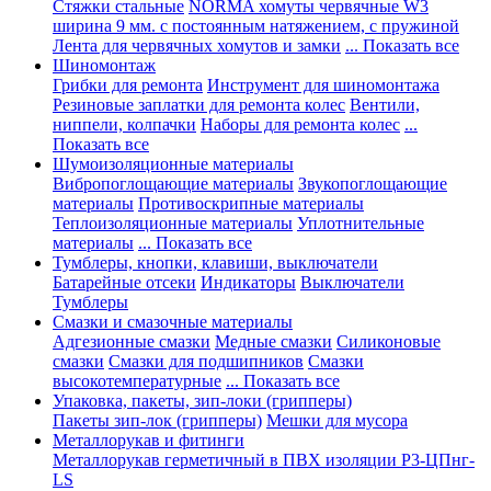
Стяжки стальные
NORMA хомуты червячные W3
ширина 9 мм. с постоянным натяжением, с пружиной
Лента для червячных хомутов и замки
... Показать все
Шиномонтаж
Грибки для ремонта
Инструмент для шиномонтажа
Резиновые заплатки для ремонта колес
Вентили,
ниппели, колпачки
Наборы для ремонта колес
...
Показать все
Шумоизоляционные материалы
Вибропоглощающие материалы
Звукопоглощающие
материалы
Противоскрипные материалы
Теплоизоляционные материалы
Уплотнительные
материалы
... Показать все
Тумблеры, кнопки, клавиши, выключатели
Батарейные отсеки
Индикаторы
Выключатели
Тумблеры
Смазки и смазочные материалы
Адгезионные смазки
Медные смазки
Силиконовые
смазки
Смазки для подшипников
Смазки
высокотемпературные
... Показать все
Упаковка, пакеты, зип-локи (грипперы)
Пакеты зип-лок (грипперы)
Мешки для мусора
Металлорукав и фитинги
Металлорукав герметичный в ПВХ изоляции Р3-ЦПнг-
LS