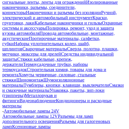
сигнальные ленты, ленты для ограждений
Изолированные
наконечники, разъемы, соединители,
коннекторы
Наконечники и разъемы без изоляции
Ручной,
электрический и автомобильный инструмент
Краски,
грунтовки, лаки
Кабельные наконечники и гильзы
Охранные
системы и аксессуары
Полировка, ремонт, уход и защита
кузова автомобиля
Провода автомобильные, монтажные,
акустические
Протирочные материалы, салфетки,
губки
Наборы уплотнительных колец, шайб,
шплинтов
Сварочные материалы
Сверла, полотна, плашки,
метчики, миксеры для дрелей
Средства индивидуальной
защиты
Стяжки кабельные, крепеж,
держатели
Термоусадочные трубки, наборы
термоусадок
Строительная химия, товары для дома и
ремонта
Хомуты червячные, силовые, стальные
стяжки
Шиномонтаж
Шумоизоляционные
материалы
Тумблеры, кнопки, клавиши, выключатели
Смазки
и смазочные материалы
Упаковка, пакеты, зип-локи
(грипперы)
Металлорукав и
фитинги
Видеонаблюдение
Кондиционеры и расходные
материлы
-
Автомобильные лампы 24V
Автомобильные лампы 12V
Разъемы для ламп
дополнительного освещения
Разъемы для галогеновых
ламп
Ксеноновые лампы