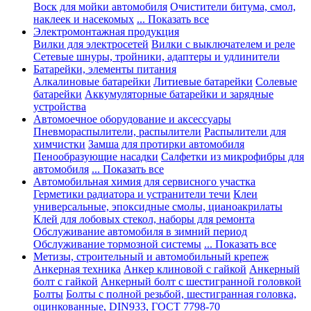
Воск для мойки автомобиля
Очистители битума, смол,
наклеек и насекомых
... Показать все
Электромонтажная продукция
Вилки для электросетей
Вилки с выключателем и реле
Сетевые шнуры, тройники, адаптеры и удлинители
Батарейки, элементы питания
Алкалиновые батарейки
Литиевые батарейки
Солевые
батарейки
Аккумуляторные батарейки и зарядные
устройства
Автомоечное оборудование и аксессуары
Пневмораспылители, распылители
Распылители для
химчистки
Замша для протирки автомобиля
Пенообразующие насадки
Салфетки из микрофибры для
автомобиля
... Показать все
Автомобильная химия для сервисного участка
Герметики радиатора и устранители течи
Клеи
универсальные, эпоксидные смолы, цианоакрилаты
Клей для лобовых стекол, наборы для ремонта
Обслуживание автомобиля в зимний период
Обслуживание тормозной системы
... Показать все
Метизы, строительный и автомобильный крепеж
Анкерная техника
Анкер клиновой с гайкой
Анкерный
болт с гайкой
Анкерный болт с шестигранной головкой
Болты
Болты с полной резьбой, шестигранная головка,
оцинкованные, DIN933, ГОСТ 7798-70