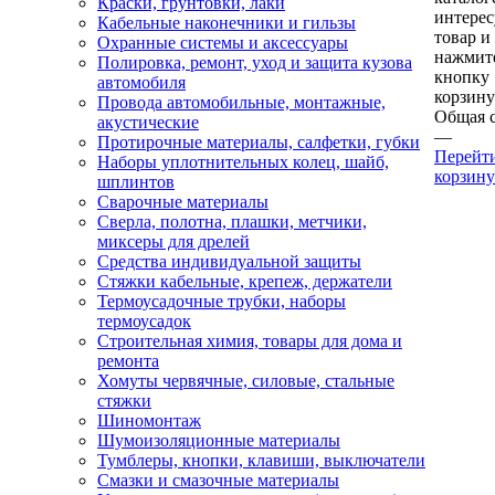
Краски, грунтовки, лаки
интере
Кабельные наконечники и гильзы
товар и
Охранные системы и аксессуары
нажмит
Полировка, ремонт, уход и защита кузова
кнопку
автомобиля
корзину
Провода автомобильные, монтажные,
Общая 
акустические
—
Протирочные материалы, салфетки, губки
Перейт
Наборы уплотнительных колец, шайб,
корзину
шплинтов
Сварочные материалы
Сверла, полотна, плашки, метчики,
миксеры для дрелей
Средства индивидуальной защиты
Стяжки кабельные, крепеж, держатели
Термоусадочные трубки, наборы
термоусадок
Строительная химия, товары для дома и
ремонта
Хомуты червячные, силовые, стальные
стяжки
Шиномонтаж
Шумоизоляционные материалы
Тумблеры, кнопки, клавиши, выключатели
Смазки и смазочные материалы