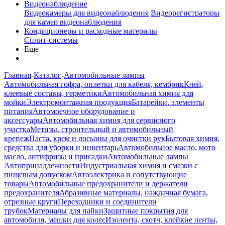
Видеонаблюдение
Видеокамеры для видеонаблюдения
Видеорегистраторы
для камер видеонаблюдения
Кондиционеры и расходные материлы
Сплит-системы
Еще
Главная
-
Каталог
-
Автомобильные лампы
Автомобильная гофра, оплетки для кабеля, кембрик
Клей,
клеевые составы, герметики
Автомобильная химия для
мойки
Электромонтажная продукция
Батарейки, элементы
питания
Автомоечное оборудование и
аксессуары
Автомобильная химия для сервисного
участка
Метизы, строительный и автомобильный
крепеж
Паста, крем и лосьоны для очистки рук
Бытовая химия,
средства для уборки и инвентарь
Автомобильное масло, мото
масло, антифризы и присадки
Автомобильные лампы
Автопринадлежности
Индустриальная химия и смазки с
пищевым допуском
Автоэлектрика и сопутствующие
товары
Автомобильные предохранители и держатели
предохранителя
Абразивные материалы, наждачная бумага,
отрезные круги
Переходники и соединители
трубок
Материалы для пайки
Защитные покрытия для
автомобиля, мешки для колес
Изолента, скотч, клейкие ленты,