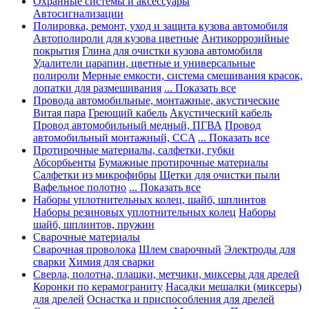
Охранные системы и аксессуары
Автосигнализации
Полировка, ремонт, уход и защита кузова автомобиля
Автополироли для кузова цветные
Антикоррозийные
покрытия
Глина для очистки кузова автомобиля
Удалители царапин, цветные и универсальные
полироли
Мерные емкости, система смешивания красок,
лопатки для размешивания
... Показать все
Провода автомобильные, монтажные, акустические
Витая пара
Греющий кабель
Акустический кабель
Провод автомобильный медный, ПГВА
Провод
автомобильный монтажный, CCA
... Показать все
Протирочные материалы, салфетки, губки
Абсорбьенты
Бумажные протирочные материалы
Салфетки из микрофибры
Щетки для очистки пыли
Вафельное полотно
... Показать все
Наборы уплотнительных колец, шайб, шплинтов
Наборы резиновых уплотнительных колец
Наборы
шайб, шплинтов, пружин
Сварочные материалы
Сварочная проволока
Шлем сварочный
Электроды для
сварки
Химия для сварки
Сверла, полотна, плашки, метчики, миксеры для дрелей
Коронки по керамограниту
Насадки мешалки (миксеры)
для дрелей
Оснастка и приспособления для дрелей