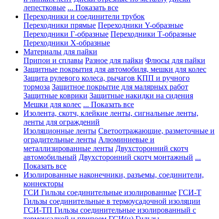
лепестковые
... Показать все
Переходники и соединители трубок
Переходники прямые
Переходники Y-образные
Переходники Г-образные
Переходники Т-образные
Переходники Х-образные
Материалы для пайки
Припои и сплавы
Разное для пайки
Флюсы для пайки
Защитные покрытия для автомобиля, мешки для колес
Защита рулевого колеса, рычагов КПП и ручного
тормоза
Защитное покрытие для малярных работ
Защитные коврики
Защитные накидки на сидения
Мешки для колес
... Показать все
Изолента, скотч, клейкие ленты, сигнальные ленты,
ленты для ограждений
Изоляционные ленты
Светоотражающие, разметочные и
оградительные ленты
Алюминиевые и
металлизированные ленты
Двухсторонний скотч
автомобильный
Двухсторонний скотч монтажный
...
Показать все
Изолированные наконечники, разъемы, соединители,
коннекторы
ГСИ Гильзы соединительные изолированные
ГСИ-Т
Гильзы соединительные в термоусадочной изоляции
ГСИ-ТП Гильзы соединительные изолированный с
термоусадкой и припоем
ГСИ(н) Гильзы