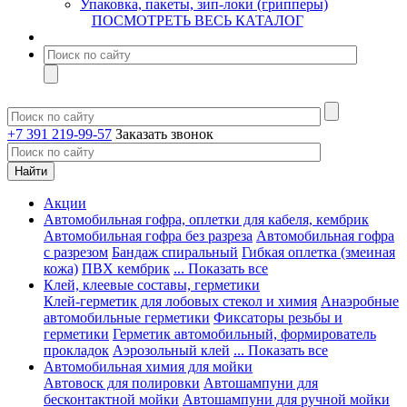
Упаковка, пакеты, зип-локи (грипперы)
ПОСМОТРЕТЬ ВЕСЬ КАТАЛОГ
+7 391 219-99-57
Заказать звонок
Акции
Автомобильная гофра, оплетки для кабеля, кембрик
Автомобильная гофра без разреза
Автомобильная гофра
с разрезом
Бандаж спиральный
Гибкая оплетка (змеиная
кожа)
ПВХ кембрик
... Показать все
Клей, клеевые составы, герметики
Клей-герметик для лобовых стекол и химия
Анаэробные
автомобильные герметики
Фиксаторы резьбы и
герметики
Герметик автомобильный, формирователь
прокладок
Аэрозольный клей
... Показать все
Автомобильная химия для мойки
Автовоск для полировки
Автошампуни для
бесконтактной мойки
Автошампуни для ручной мойки