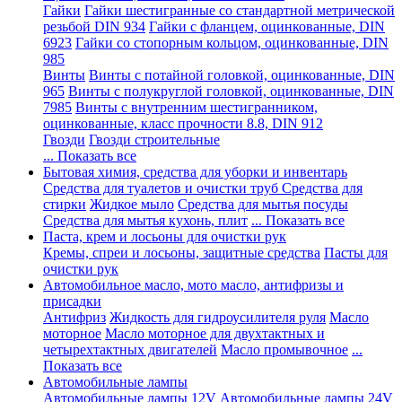
Гайки
Гайки шестигранные со стандартной метрической
резьбой DIN 934
Гайки с фланцем, оцинкованные, DIN
6923
Гайки со стопорным кольцом, оцинкованные, DIN
985
Винты
Винты с потайной головкой, оцинкованные, DIN
965
Винты с полукруглой головкой, оцинкованные, DIN
7985
Винты с внутренним шестигранником,
оцинкованные, класс прочности 8.8, DIN 912
Гвозди
Гвозди строительные
... Показать все
Бытовая химия, средства для уборки и инвентарь
Средства для туалетов и очистки труб
Средства для
стирки
Жидкое мыло
Средства для мытья посуды
Средства для мытья кухонь, плит
... Показать все
Паста, крем и лосьоны для очистки рук
Кремы, спреи и лосьоны, защитные средства
Пасты для
очистки рук
Автомобильное масло, мото масло, антифризы и
присадки
Антифриз
Жидкость для гидроусилителя руля
Масло
моторное
Масло моторное для двухтактных и
четырехтактных двигателей
Масло промывочное
...
Показать все
Автомобильные лампы
Автомобильные лампы 12V
Автомобильные лампы 24V