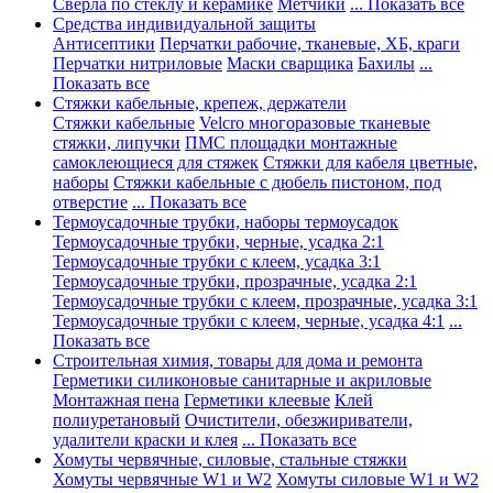
Сверла по стеклу и керамике
Метчики
... Показать все
Средства индивидуальной защиты
Антисептики
Перчатки рабочие, тканевые, ХБ, краги
Перчатки нитриловые
Маски сварщика
Бахилы
...
Показать все
Стяжки кабельные, крепеж, держатели
Стяжки кабельные
Velcro многоразовые тканевые
стяжки, липучки
ПМС площадки монтажные
самоклеющиеся для стяжек
Стяжки для кабеля цветные,
наборы
Стяжки кабельные с дюбель пистоном, под
отверстие
... Показать все
Термоусадочные трубки, наборы термоусадок
Термоусадочные трубки, черные, усадка 2:1
Термоусадочные трубки с клеем, усадка 3:1
Термоусадочные трубки, прозрачные, усадка 2:1
Термоусадочные трубки с клеем, прозрачные, усадка 3:1
Термоусадочные трубки с клеем, черные, усадка 4:1
...
Показать все
Строительная химия, товары для дома и ремонта
Герметики силиконовые санитарные и акриловые
Монтажная пена
Герметики клеевые
Клей
полиуретановый
Очистители, обезжириватели,
удалители краски и клея
... Показать все
Хомуты червячные, силовые, стальные стяжки
Хомуты червячные W1 и W2
Хомуты силовые W1 и W2