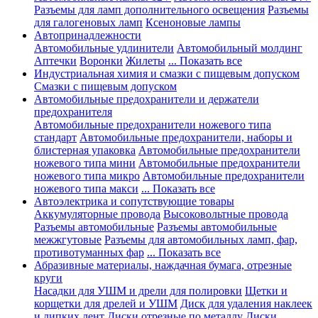
Разъемы для ламп дополнительного освещения
Разъемы
для галогеновых ламп
Ксеноновые лампы
Автопринадлежности
Автомобильные удлинители
Автомобильный молдинг
Аптечки
Воронки
Жилеты
... Показать все
Индустриальная химия и смазки с пищевым допуском
Смазки с пищевым допуском
Автомобильные предохранители и держатели
предохранителя
Автомобильные предохранители ножевого типа
стандарт
Автомобильные предохранители, наборы и
блистерная упаковка
Автомобильные предохранители
ножевого типа мини
Автомобильные предохранители
ножевого типа микро
Автомобильные предохранители
ножевого типа макси
... Показать все
Автоэлектрика и сопутствующие товары
Аккумуляторные провода
Высоковольтные провода
Разъемы автомобильные
Разъемы автомобильные
межжгутовые
Разъемы для автомобильных ламп, фар,
противотуманных фар
... Показать все
Абразивные материалы, наждачная бумага, отрезные
круги
Насадки для УШМ и дрели для полировки
Щетки и
корщетки для дрелей и УШМ
Диск для удаления наклеек
и липких лент
Диски отрезные по металлу
Диски