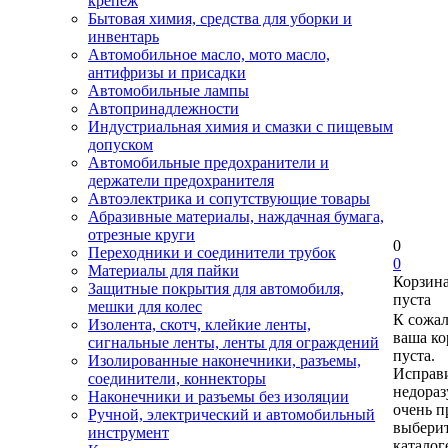
крепеж
Бытовая химия, средства для уборки и
инвентарь
Автомобильное масло, мото масло,
антифризы и присадки
Автомобильные лампы
Автопринадлежности
Индустриальная химия и смазки с пищевым
допуском
Автомобильные предохранители и
держатели предохранителя
Автоэлектрика и сопутствующие товары
Абразивные материалы, наждачная бумага,
отрезные круги
0
Переходники и соединители трубок
0
Материалы для пайки
Корзин
Защитные покрытия для автомобиля,
пуста
мешки для колес
К сожа
Изолента, скотч, клейкие ленты,
ваша ко
сигнальные ленты, ленты для ограждений
пуста.
Изолированные наконечники, разъемы,
Исправи
соединители, коннекторы
недора
Наконечники и разъемы без изоляции
очень п
Ручной, электрический и автомобильный
выберит
инструмент
каталог