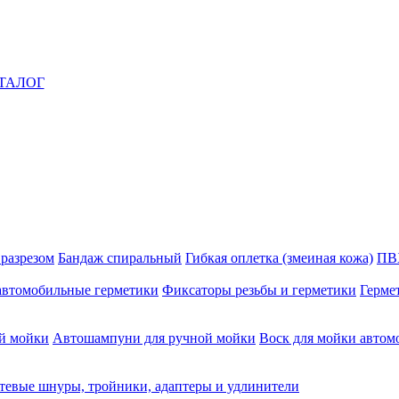
ТАЛОГ
 разрезом
Бандаж спиральный
Гибкая оплетка (змеиная кожа)
ПВ
автомобильные герметики
Фиксаторы резьбы и герметики
Герме
й мойки
Автошампуни для ручной мойки
Воск для мойки автом
тевые шнуры, тройники, адаптеры и удлинители