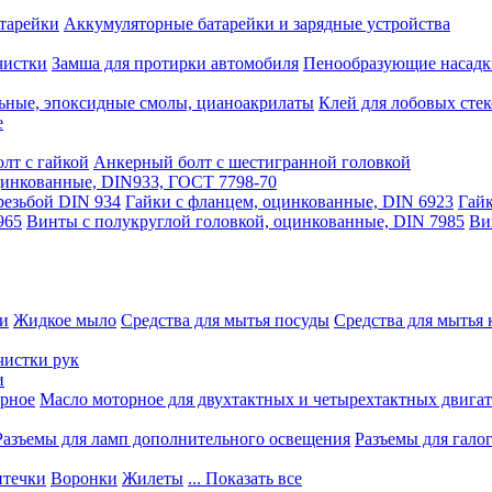
тарейки
Аккумуляторные батарейки и зарядные устройства
чистки
Замша для протирки автомобиля
Пенообразующие насадк
ьные, эпоксидные смолы, цианоакрилаты
Клей для лобовых стек
е
лт с гайкой
Анкерный болт с шестигранной головкой
оцинкованные, DIN933, ГОСТ 7798-70
резьбой DIN 934
Гайки с фланцем, оцинкованные, DIN 6923
Гайк
965
Винты с полукруглой головкой, оцинкованные, DIN 7985
Ви
ки
Жидкое мыло
Средства для мытья посуды
Средства для мытья 
чистки рук
и
рное
Масло моторное для двухтактных и четырехтактных двига
Разъемы для ламп дополнительного освещения
Разъемы для гало
течки
Воронки
Жилеты
... Показать все