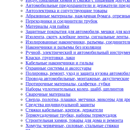
Индустриальная химия и смазки с пищевым допуск
Автомобильные предохранители и держатели пред
Автоэлектрика и сопутствующие товары
Абразивные материалы, наждачная бумага, отрезны
Переходники и соединители трубок
Материалы для пайки
Защитные покрытия для автомобиля, мешки для кол
Изолента, скотч, клейкие ленты, сигнальные ленты
Изолированные наконечники, разъемы, соединител
Наконечники и разъемы без изоляции
Ручной, электрический и автомобильный инструме
Краски, грунтовки, лаки
Кабельные наконечники и гильзы
Охранные системы и аксессуары
Полировка, ремонт, уход и защита кузова автомоби
Провода автомобильные, монтажные, акустические
Протирочные материалы, салфетки, губки
Наборы уплотнительных колец, шайб, шплинтов
Сварочные материалы
Сверла, полотна, плашки, метчики, миксеры для др
Средства индивидуальной защиты
Стяжки кабельные, крепеж, держатели
Термоусадочные трубки, наборы термоусадок
Строительная химия, товары для дома и ремонта
Хомуты червячные, силовые, стальные стяжки