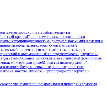
монтажная продукция
Батарейки, элементы
обильный крепеж
Паста, крем и лосьоны для очистки
 лампы
Автопринадлежности
Индустриальная химия и смазки с
ивные материалы, наждачная бумага, отрезные
скотч, клейкие ленты, сигнальные ленты, ленты для
ктрический и автомобильный инструмент
Краски, грунтовки,
вода автомобильные, монтажные, акустические
Протирочные
тчики, миксеры для дрелей
Средства индивидуальной
а и ремонта
Хомуты червячные, силовые, стальные
паковка, пакеты, зип-локи (грипперы)
Металлорукав и
е
Масло трансмиссионное
Промывки и присадки
Тормозная