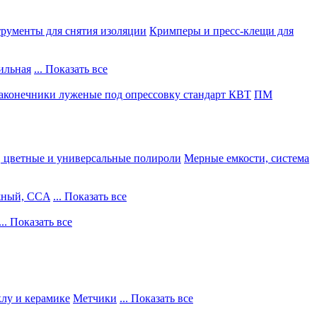
рументы для снятия изоляции
Кримперы и пресс-клещи для
ильная
... Показать все
конечники луженые под опрессовку стандарт КВТ
ПМ
, цветные и универсальные полироли
Мерные емкости, система
жный, CCA
... Показать все
... Показать все
клу и керамике
Метчики
... Показать все