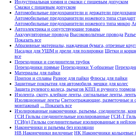
Индустриальная химия и смазки с пищевым допуском
Смазки с пищевым допуском
Автомобильные предохранители и держатели предохрани
Автомобильные предохранители ножевого типа стандарт
Автомобильные предохранители ножевого типа микро
А
Автоэлектрика и сопутствующие товары
Аккумуляторные провода
Высоковольтные провода
Разъ
Показать все
Абразивные материалы, наждачная бумага, отрезные круг
Насадки для УШМ и дрели для полировки
Щетки и корщ
все
Переходники и соединители трубок
Переходники прямые
Переходники Y-образные
Переходн
Материалы для пайки
Припои и сплавы
Разное для пайки
Флюсы для пайки
Защитные покрытия для автомобиля, мешки для колес
Защита рулевого колеса, рычагов КПП и ручного тормоза
Изолента, скотч, клейкие ленты, сигнальные ленты, лент
Изоляционные ленты
Светоотражающие, разметочные и 
монтажный
... Показать все
Изолированные наконечники, разъемы, соединители, ко
ГСИ Гильзы соединительные изолированные
ГСИ-Т Гиль
ГСИ(н) Гильзы соединительные изолированные в нейлон
Наконечники и разъемы без изоляции
НВ Наконечники вилочные
НК Наконечники кольцевые б