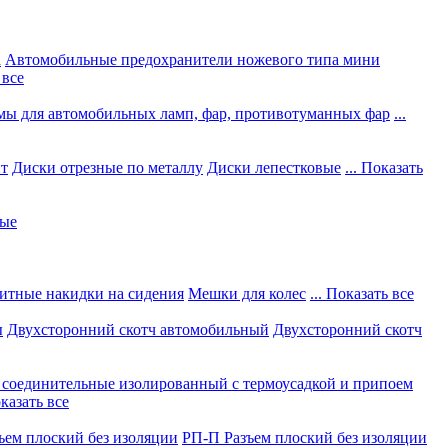
а
Автомобильные предохранители ножевого типа мини
 все
мы для автомобильных ламп, фар, противотуманных фар
...
нт
Диски отрезные по металлу
Диски лепестковые
... Показать
ные
итные накидки на сидения
Мешки для колес
... Показать все
ы
Двухсторонний скотч автомобильный
Двухсторонний скотч
соединительные изолированный с термоусадкой и припоем
оказать все
ъем плоский без изоляции
РП-П Разъем плоский без изоляции