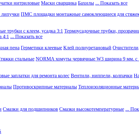
чатки нитриловые
Маски сварщика
Бахилы
... Показать все
, липучки
ПМС площадки монтажные самоклеющиеся для стяже
е трубки с клеем, усадка 3:1
Термоусадочные трубки, прозрачны
 4:1
... Показать все
ная пена
Герметики клеевые
Клей полиуретановый
Очистители,
тяжки стальные
NORMA хомуты червячные W3 ширина 9 мм. с 
овые заплатки для ремонта колес
Вентили, ниппели, колпачки
На
риалы
Противоскрипные материалы
Теплоизоляционные матери
и
Смазки для подшипников
Смазки высокотемпературные
... По
S