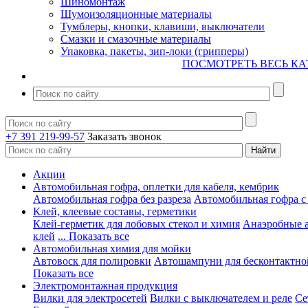
Шиномонтаж
Шумоизоляционные материалы
Тумблеры, кнопки, клавиши, выключатели
Смазки и смазочные материалы
Упаковка, пакеты, зип-локи (грипперы)
ПОСМОТРЕТЬ ВЕСЬ КА
+7 391 219-99-57
Заказать звонок
Акции
Автомобильная гофра, оплетки для кабеля, кембрик
Автомобильная гофра без разреза
Автомобильная гофра с
Клей, клеевые составы, герметики
Клей-герметик для лобовых стекол и химия
Анаэробные 
клей
... Показать все
Автомобильная химия для мойки
Автовоск для полировки
Автошампуни для бесконтактно
Показать все
Электромонтажная продукция
Вилки для электросетей
Вилки с выключателем и реле
Се