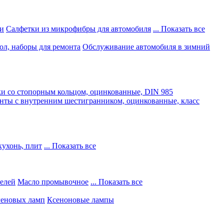
и
Салфетки из микрофибры для автомобиля
... Показать все
ол, наборы для ремонта
Обслуживание автомобиля в зимний
и со стопорным кольцом, оцинкованные, DIN 985
нты с внутренним шестигранником, оцинкованные, класс
кухонь, плит
... Показать все
телей
Масло промывочное
... Показать все
геновых ламп
Ксеноновые лампы