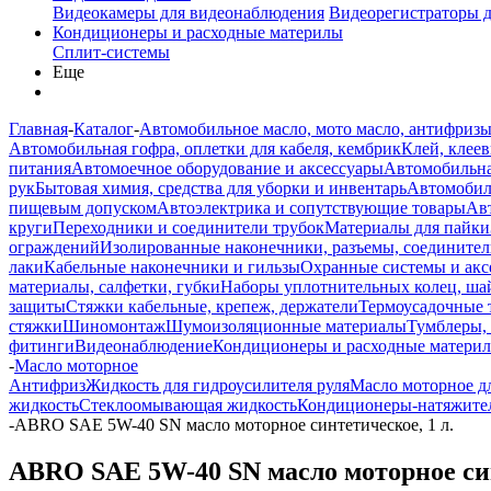
Видеокамеры для видеонаблюдения
Видеорегистраторы 
Кондиционеры и расходные материлы
Сплит-системы
Еще
Главная
-
Каталог
-
Автомобильное масло, мото масло, антифризы
Автомобильная гофра, оплетки для кабеля, кембрик
Клей, клеев
питания
Автомоечное оборудование и аксессуары
Автомобильна
рук
Бытовая химия, средства для уборки и инвентарь
Автомобиль
пищевым допуском
Автоэлектрика и сопутствующие товары
Ав
круги
Переходники и соединители трубок
Материалы для пайки
ограждений
Изолированные наконечники, разъемы, соединител
лаки
Кабельные наконечники и гильзы
Охранные системы и акс
материалы, салфетки, губки
Наборы уплотнительных колец, ша
защиты
Стяжки кабельные, крепеж, держатели
Термоусадочные 
стяжки
Шиномонтаж
Шумоизоляционные материалы
Тумблеры,
фитинги
Видеонаблюдение
Кондиционеры и расходные матери
-
Масло моторное
Антифриз
Жидкость для гидроусилителя руля
Масло моторное д
жидкость
Стеклоомывающая жидкость
Кондиционеры-натяжите
-
ABRO SAE 5W-40 SN масло моторное синтетическое, 1 л.
ABRO SAE 5W-40 SN масло моторное син