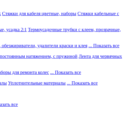
к
Стяжки для кабеля цветные, наборы
Стяжки кабельные с
е, усадка 2:1
Термоусадочные трубки с клеем, прозрачные,
 обезжириватели, удалители краски и клея
... Показать все
постоянным натяжением, с пружиной
Лента для червячных
боры для ремонта колес
... Показать все
алы
Уплотнительные материалы
... Показать все
казать все