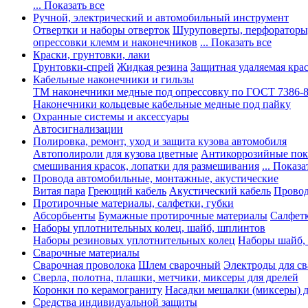
... Показать все
Ручной, электрический и автомобильный инструмент
Отвертки и наборы отверток
Шуруповерты, перфораторы
опрессовки клемм и наконечников
... Показать все
Краски, грунтовки, лаки
Грунтовки-спрей
Жидкая резина
Защитная удаляемая кра
Кабельные наконечники и гильзы
ТМ наконечники медные под опрессовку по ГОСТ 7386-
Наконечники кольцевые кабельные медные под пайку
Охранные системы и аксессуары
Автосигнализации
Полировка, ремонт, уход и защита кузова автомобиля
Автополироли для кузова цветные
Антикоррозийные по
смешивания красок, лопатки для размешивания
... Показа
Провода автомобильные, монтажные, акустические
Витая пара
Греющий кабель
Акустический кабель
Провод
Протирочные материалы, салфетки, губки
Абсорбьенты
Бумажные протирочные материалы
Салфет
Наборы уплотнительных колец, шайб, шплинтов
Наборы резиновых уплотнительных колец
Наборы шайб,
Сварочные материалы
Сварочная проволока
Шлем сварочный
Электроды для с
Сверла, полотна, плашки, метчики, миксеры для дрелей
Коронки по керамограниту
Насадки мешалки (миксеры) д
Средства индивидуальной защиты