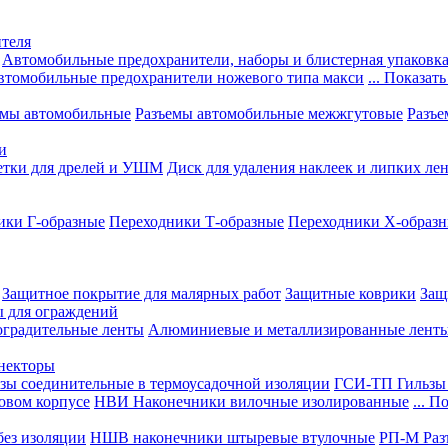
теля
Автомобильные предохранители, наборы и блистерная упаковк
втомобильные предохранители ножевого типа макси
... Показать
емы автомобильные
Разъемы автомобильные межжгутовые
Разъе
и
етки для дрелей и УШМ
Диск для удаления наклеек и липких ле
ики Г-образные
Переходники Т-образные
Переходники Х-образ
Защитное покрытие для малярных работ
Защитные коврики
Защ
ы для ограждений
оградительные ленты
Алюминиевые и металлизированные лент
ннекторы
зы соединительные в термоусадочной изоляции
ГСИ-ТП Гильзы 
овом корпусе
НВИ Наконечники вилочные изолированные
... П
ез изоляции
НШВ наконечники штыревые втулочные
РП-М Раз