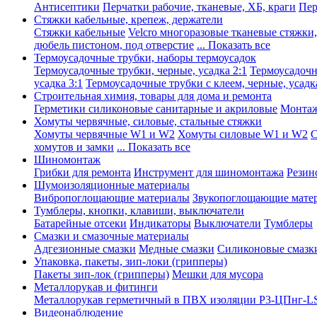
Антисептики
Перчатки рабочие, тканевые, ХБ, краги
Пер
Стяжки кабельные, крепеж, держатели
Стяжки кабельные
Velcro многоразовые тканевые стяжки
дюбель пистоном, под отверстие
... Показать все
Термоусадочные трубки, наборы термоусадок
Термоусадочные трубки, черные, усадка 2:1
Термоусадочны
усадка 3:1
Термоусадочные трубки с клеем, черные, усадка
Строительная химия, товары для дома и ремонта
Герметики силиконовые санитарные и акриловые
Монтаж
Хомуты червячные, силовые, стальные стяжки
Хомуты червячные W1 и W2
Хомуты силовые W1 и W2
С
хомутов и замки
... Показать все
Шиномонтаж
Грибки для ремонта
Инструмент для шиномонтажа
Резин
Шумоизоляционные материалы
Вибропоглощающие материалы
Звукопоглощающие мате
Тумблеры, кнопки, клавиши, выключатели
Батарейные отсеки
Индикаторы
Выключатели
Тумблеры
Смазки и смазочные материалы
Адгезионные смазки
Медные смазки
Силиконовые смазк
Упаковка, пакеты, зип-локи (грипперы)
Пакеты зип-лок (грипперы)
Мешки для мусора
Металлорукав и фитинги
Металлорукав герметичный в ПВХ изоляции Р3-ЦПнг-L
Видеонаблюдение