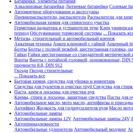
Батарейки, элементы питания
Алкалиновые батарейки
Литиевые батарейки
Солевые ба
Автомоечное оборудование и аксессуары
Пневмораспылители, распылители
Распылители для хим
Автомобильная химия для сервисного участка
Герметики радиатора и устранители течи
Клеи универсал
период
Обслуживание тормозной системы
... Показать вс
Метизы, строительный и автомобильный крепеж
Анкерная техника
Анкер клиновой с гайкой
Анкерный бо
Болты
Болты с полной резьбой, шестигранная головка, 
Гайки
Гайки шестигранные со стандартной метрической 
Винты
Винты с потайной головкой, оцинкованные, DIN 
прочности 8.8, DIN 912
Гвозди
Гвозди строительные
... Показать все
Бытовая химия, средства для уборки и инвентарь
Средства для туалетов и очистки труб
Средства для стир
Паста, крем и лосьоны для очистки рук
Кремы, спреи и лосьоны, защитные средства
Пасты для о
Автомобильное масло, мото масло, антифризы и присадк
Антифриз
Жидкость для гидроусилителя руля
Масло мото
Автомобильные лампы
Автомобильные лампы 12V
Автомобильные лампы 24V
Автопринадлежности
Автомобильные удлинители
Автомобильный молдинг
Ап