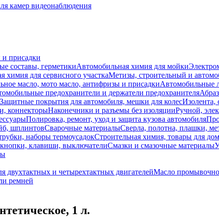
для камер видеонаблюдения
 и присадки
ые составы, герметики
Автомобильная химия для мойки
Электро
я химия для сервисного участка
Метизы, строительный и автом
ное масло, мото масло, антифризы и присадки
Автомобильные
томобильные предохранители и держатели предохранителя
Абраз
Защитные покрытия для автомобиля, мешки для колес
Изолента, 
и, коннекторы
Наконечники и разъемы без изоляции
Ручной, эле
ессуары
Полировка, ремонт, уход и защита кузова автомобиля
Про
йб, шплинтов
Сварочные материалы
Сверла, полотна, плашки, ме
трубки, наборы термоусадок
Строительная химия, товары для дом
 кнопки, клавиши, выключатели
Смазки и смазочные материалы
У
лы
ля двухтактных и четырехтактных двигателей
Масло промывочно
ли ремней
тетическое, 1 л.