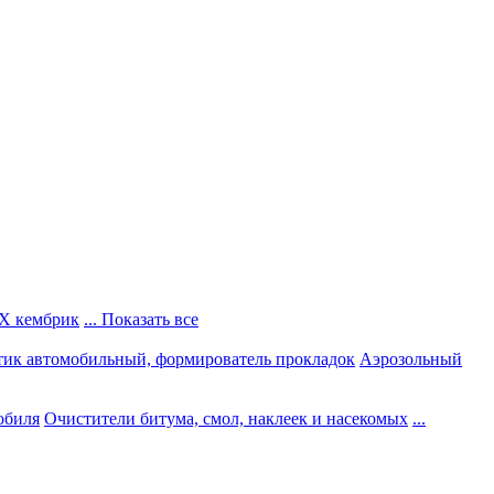
Х кембрик
... Показать все
тик автомобильный, формирователь прокладок
Аэрозольный
обиля
Очистители битума, смол, наклеек и насекомых
...