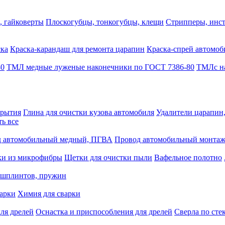
, гайковерты
Плоскогубцы, тонкогубцы, клещи
Стрипперы, инст
ска
Краска-карандаш для ремонта царапин
Краска-спрей автомоб
80
ТМЛ медные луженые наконечники по ГОСТ 7386-80
ТМЛс на
крытия
Глина для очистки кузова автомобиля
Удалители царапин
ть все
 автомобильный медный, ПГВА
Провод автомобильный монта
ки из микрофибры
Щетки для очистки пыли
Вафельное полотно
 шплинтов, пружин
варки
Химия для сварки
ля дрелей
Оснастка и приспособления для дрелей
Сверла по сте