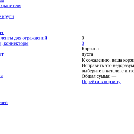
ом
охранителя
е круги
ес
, ленты для ограждений
0
и, коннекторы
0
Корзина
нт
пуста
К сожалению, ваша корзи
Исправить это недоразум
выберите в каталоге инт
ля
Общая сумма:
—
Перейти в корзину
елей