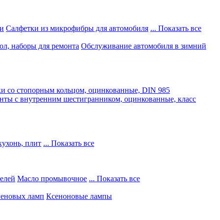
и
Салфетки из микрофибры для автомобиля
... Показать все
ол, наборы для ремонта
Обслуживание автомобиля в зимний
и со стопорным кольцом, оцинкованные, DIN 985
нты с внутренним шестигранником, оцинкованные, класс
кухонь, плит
... Показать все
телей
Масло промывочное
... Показать все
геновых ламп
Ксеноновые лампы