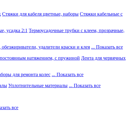
к
Стяжки для кабеля цветные, наборы
Стяжки кабельные с
е, усадка 2:1
Термоусадочные трубки с клеем, прозрачные,
 обезжириватели, удалители краски и клея
... Показать все
постоянным натяжением, с пружиной
Лента для червячных
боры для ремонта колес
... Показать все
алы
Уплотнительные материалы
... Показать все
казать все