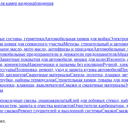
для камер видеонаблюдения
ые составы, герметики
Автомобильная химия для мойки
Электро
я химия для сервисного участка
Метизы, строительный и автом
ное масло, мото масло, антифризы и присадки
Автомобильные
томобильные предохранители и держатели предохранителя
Абраз
Защитные покрытия для автомобиля, мешки для колес
Изолента, 
и, коннекторы
Наконечники и разъемы без изоляции
Ручной, эле
ессуары
Полировка, ремонт, уход и защита кузова автомобиля
Про
йб, шплинтов
Сварочные материалы
Сверла, полотна, плашки, ме
трубки, наборы термоусадок
Строительная химия, товары для дом
 кнопки, клавиши, выключатели
Смазки и смазочные материалы
У
лы
 эпоксидные смолы, цианоакрилаты
Клей для лобовых стекол, на
осистем, защита и очистка контактов
Очистители карбюратора, д
е смазки
Ремонт глушителей и выхлопной системы
Смазки
Смазк
мл.