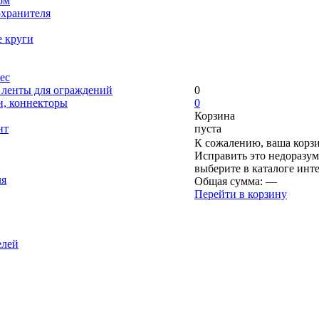
ом
охранителя
е круги
ес
, ленты для ограждений
0
и, коннекторы
0
Корзина
нт
пуста
К сожалению, ваша корзи
Исправить это недоразум
выберите в каталоге инт
ля
Общая сумма:
—
Перейти в корзину
елей