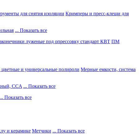
рументы для снятия изоляции
Кримперы и пресс-клещи для
ильная
... Показать все
конечники луженые под опрессовку стандарт КВТ
ПМ
, цветные и универсальные полироли
Мерные емкости, система
жный, CCA
... Показать все
... Показать все
клу и керамике
Метчики
... Показать все