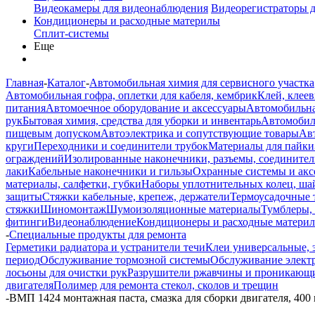
Видеокамеры для видеонаблюдения
Видеорегистраторы 
Кондиционеры и расходные материлы
Сплит-системы
Еще
Главная
-
Каталог
-
Автомобильная химия для сервисного участка
Автомобильная гофра, оплетки для кабеля, кембрик
Клей, клеев
питания
Автомоечное оборудование и аксессуары
Автомобильна
рук
Бытовая химия, средства для уборки и инвентарь
Автомобиль
пищевым допуском
Автоэлектрика и сопутствующие товары
Ав
круги
Переходники и соединители трубок
Материалы для пайки
ограждений
Изолированные наконечники, разъемы, соединител
лаки
Кабельные наконечники и гильзы
Охранные системы и акс
материалы, салфетки, губки
Наборы уплотнительных колец, ша
защиты
Стяжки кабельные, крепеж, держатели
Термоусадочные 
стяжки
Шиномонтаж
Шумоизоляционные материалы
Тумблеры,
фитинги
Видеонаблюдение
Кондиционеры и расходные матери
-
Специальные продукты для ремонта
Герметики радиатора и устранители течи
Клеи универсальные,
период
Обслуживание тормозной системы
Обслуживание электр
лосьоны для очистки рук
Разрушители ржавчины и проникающи
двигателя
Полимер для ремонта стекол, сколов и трещин
-
ВМП 1424 монтажная паста, смазка для сборки двигателя, 400 