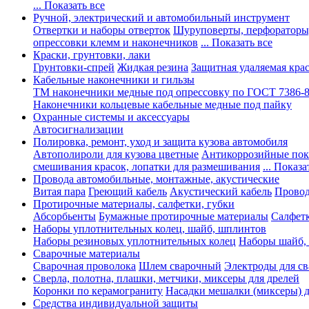
... Показать все
Ручной, электрический и автомобильный инструмент
Отвертки и наборы отверток
Шуруповерты, перфораторы
опрессовки клемм и наконечников
... Показать все
Краски, грунтовки, лаки
Грунтовки-спрей
Жидкая резина
Защитная удаляемая кра
Кабельные наконечники и гильзы
ТМ наконечники медные под опрессовку по ГОСТ 7386-
Наконечники кольцевые кабельные медные под пайку
Охранные системы и аксессуары
Автосигнализации
Полировка, ремонт, уход и защита кузова автомобиля
Автополироли для кузова цветные
Антикоррозийные по
смешивания красок, лопатки для размешивания
... Показа
Провода автомобильные, монтажные, акустические
Витая пара
Греющий кабель
Акустический кабель
Провод
Протирочные материалы, салфетки, губки
Абсорбьенты
Бумажные протирочные материалы
Салфет
Наборы уплотнительных колец, шайб, шплинтов
Наборы резиновых уплотнительных колец
Наборы шайб,
Сварочные материалы
Сварочная проволока
Шлем сварочный
Электроды для с
Сверла, полотна, плашки, метчики, миксеры для дрелей
Коронки по керамограниту
Насадки мешалки (миксеры) д
Средства индивидуальной защиты