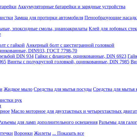
тарейки
Аккумуляторные батарейки и зарядные устройства
чистки
Замша для протирки автомобиля
Пенообразующие насадк
ьные, эпоксидные смолы, цианоакрилаты
Клей для лобовых стек
е
лт с гайкой
Анкерный болт с шестигранной головкой
оцинкованные, DIN933, ГОСТ 7798-70
резьбой DIN 934
Гайки с фланцем, оцинкованные, DIN 6923
Гайк
965
Винты с полукруглой головкой, оцинкованные, DIN 7985
Ви
ки
Жидкое мыло
Средства для мытья посуды
Средства для мытья 
чистки рук
и
рное
Масло моторное для двухтактных и четырехтактных двига
Разъемы для ламп дополнительного освещения
Разъемы для гало
течки
Воронки
Жилеты
... Показать все