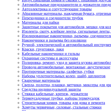
Индустриальная химия и смазки с пищевым допуск
Автомобильные предохранители и держатели пред
Автоэлектрика и сопутствующие товары
Абразивные материалы, наждачная бумага, отрезны
Переходники и соединители трубок
Материалы для пайки
Защитные покрытия для автомобиля, мешки для кол
Изолента, скотч, клейкие ленты, сигнальные ленты
Изолированные наконечники, разъемы, соединител
Наконечники и разъемы без изоляции
Ручной, электрический и автомобильный инструме
Краски, грунтовки, лаки
Кабельные наконечники и гильзы
Охранные системы и аксессуары
Полировка, ремонт, уход и защита кузова автомоби
Провода автомобильные, монтажные, акустические
Протирочные материалы, салфетки, губки
Наборы уплотнительных колец, шайб, шплинтов
Сварочные материалы
Сверла, полотна, плашки, метчики, миксеры для др
Средства индивидуальной защиты
Стяжки кабельные, крепеж, держатели
Термоусадочные трубки, наборы термоусадок
Строительная химия, товары для дома и ремонта
Хомуты червячные, силовые, стальные стяжки