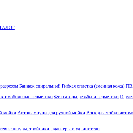
ТАЛОГ
 разрезом
Бандаж спиральный
Гибкая оплетка (змеиная кожа)
ПВ
автомобильные герметики
Фиксаторы резьбы и герметики
Герме
й мойки
Автошампуни для ручной мойки
Воск для мойки автом
тевые шнуры, тройники, адаптеры и удлинители