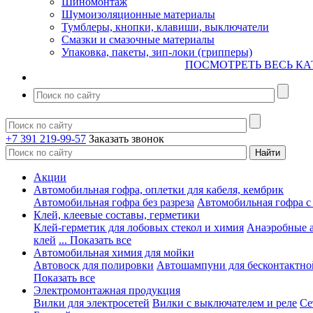
Шиномонтаж
Шумоизоляционные материалы
Тумблеры, кнопки, клавиши, выключатели
Смазки и смазочные материалы
Упаковка, пакеты, зип-локи (грипперы)
ПОСМОТРЕТЬ ВЕСЬ КА
+7 391 219-99-57
Заказать звонок
Акции
Автомобильная гофра, оплетки для кабеля, кембрик
Автомобильная гофра без разреза
Автомобильная гофра с
Клей, клеевые составы, герметики
Клей-герметик для лобовых стекол и химия
Анаэробные 
клей
... Показать все
Автомобильная химия для мойки
Автовоск для полировки
Автошампуни для бесконтактно
Показать все
Электромонтажная продукция
Вилки для электросетей
Вилки с выключателем и реле
Се