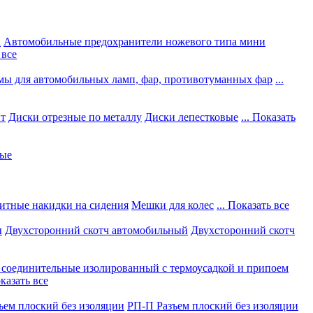
а
Автомобильные предохранители ножевого типа мини
 все
мы для автомобильных ламп, фар, противотуманных фар
...
нт
Диски отрезные по металлу
Диски лепестковые
... Показать
ные
итные накидки на сидения
Мешки для колес
... Показать все
ы
Двухсторонний скотч автомобильный
Двухсторонний скотч
соединительные изолированный с термоусадкой и припоем
оказать все
ъем плоский без изоляции
РП-П Разъем плоский без изоляции