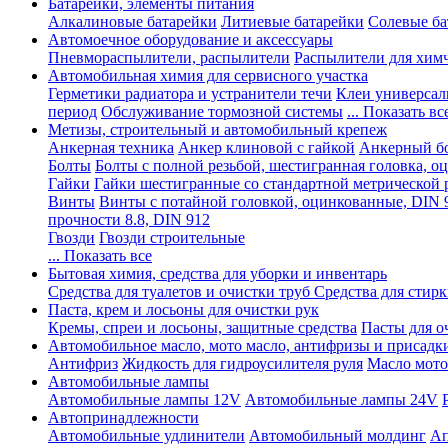
Батарейки, элементы питания
Алкалиновые батарейки
Литиевые батарейки
Солевые ба
Автомоечное оборудование и аксессуары
Пневмораспылители, распылители
Распылители для хим
Автомобильная химия для сервисного участка
Герметики радиатора и устранители течи
Клеи универсал
период
Обслуживание тормозной системы
... Показать вс
Метизы, строительный и автомобильный крепеж
Анкерная техника
Анкер клиновой с гайкой
Анкерный бо
Болты
Болты с полной резьбой, шестигранная головка, 
Гайки
Гайки шестигранные со стандартной метрической 
Винты
Винты с потайной головкой, оцинкованные, DIN 
прочности 8.8, DIN 912
Гвозди
Гвозди строительные
... Показать все
Бытовая химия, средства для уборки и инвентарь
Средства для туалетов и очистки труб
Средства для стир
Паста, крем и лосьоны для очистки рук
Кремы, спреи и лосьоны, защитные средства
Пасты для о
Автомобильное масло, мото масло, антифризы и присадк
Антифриз
Жидкость для гидроусилителя руля
Масло мото
Автомобильные лампы
Автомобильные лампы 12V
Автомобильные лампы 24V
Автопринадлежности
Автомобильные удлинители
Автомобильный молдинг
Ап