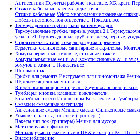
Антисептики
Перчатки рабочие, тканевые, ХБ, краги
Пер
Стяжки кабельные, крепеж, держатели
Стяжки кабельные
Velcro многоразовые тканевые стяжки
дюбель пистоном, под отверстие
... Показать все
Термоусадочные трубки, наборы термоусадок
Термоусадочные трубки, черные, усадка 2:1
Термоусадочны
усадка 3:1
Термоусадочные трубки с клеем, черные, усадка
Строительная химия, товары для дома и ремонта
Герметики силиконовые санитарные и акриловые
Монтаж
Хомуты червячные, силовые, стальные стяжки
Хомуты червячные W1 и W2
Хомуты силовые W1 и W2
С
хомутов и замки
... Показать все
Шиномонтаж
Грибки для ремонта
Инструмент для шиномонтажа
Резин
Шумоизоляционные материалы
Вибропоглощающие материалы
Звукопоглощающие мате
Тумблеры, кнопки, клавиши, выключатели
Батарейные отсеки
Индикаторы
Выключатели
Тумблеры
Смазки и смазочные материалы
Адгезионные смазки
Медные смазки
Силиконовые смазк
Упаковка, пакеты, зип-локи (грипперы)
Пакеты зип-лок (грипперы)
Мешки для мусора
Металлорукав и фитинги
Металлорукав герметичный в ПВХ изоляции Р3-ЦПнг-L
Видеонаблюдение