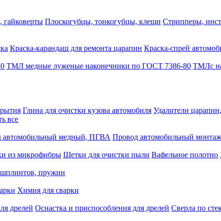
, гайковерты
Плоскогубцы, тонкогубцы, клещи
Стрипперы, инст
ска
Краска-карандаш для ремонта царапин
Краска-спрей автомоб
80
ТМЛ медные луженые наконечники по ГОСТ 7386-80
ТМЛс на
крытия
Глина для очистки кузова автомобиля
Удалители царапин
ть все
 автомобильный медный, ПГВА
Провод автомобильный монта
ки из микрофибры
Щетки для очистки пыли
Вафельное полотно
 шплинтов, пружин
варки
Химия для сварки
ля дрелей
Оснастка и приспособления для дрелей
Сверла по сте