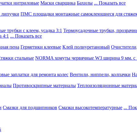
чатки нитриловые
Маски сварщика
Бахилы
... Показать все
, липучки
ПМС площадки монтажные самоклеющиеся для стяже
е трубки с клеем, усадка 3:1
Термоусадочные трубки, прозрачны
 4:1
... Показать все
ная пена
Герметики клеевые
Клей полиуретановый
Очистители,
тяжки стальные
NORMA хомуты червячные W3 ширина 9 мм. с 
овые заплатки для ремонта колес
Вентили, ниппели, колпачки
На
риалы
Противоскрипные материалы
Теплоизоляционные матери
и
Смазки для подшипников
Смазки высокотемпературные
... По
S