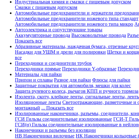
Индустриальная химия и смазки с пищевым допуском
Смазки с пищевым допуском
Автомобильные предохранители и держатели предохрани
Автомобильные предохранители ножевого типа стандарт
Автомобильные предохранители ножевого типа микро
А
Автоэлектрика и сопутствующие товары
Аккумуляторные провода
Высоковольтные провода
Разъ
Показать все
Абразивные материалы, наждачная бумага, отрезные круг
Насадки для УШМ и дрели для полировки
Щетки и корщ
все
Переходники и соединители трубок
Переходники прямые
Переходники Y-образные
Переходн
Материалы для пайки
Припои и сплавы
Разное для пайки
Флюсы для пайки
Защитные покрытия для автомобиля, мешки для колес
Защита рулевого колеса, рычагов КПП и ручного тормоза
Изолента, скотч, клейкие ленты, сигнальные ленты, лент
Изоляционные ленты
Светоотражающие, разметочные и 
монтажный
... Показать все
Изолированные наконечники, разъемы, соединители, ко
ГСИ Гильзы соединительные изолированные
ГСИ-Т Гиль
ГСИ(н) Гильзы соединительные изолированные в нейлон
Наконечники и разъемы без изоляции
НВ Наконечники вилочные
НК Наконечники кольцевые б