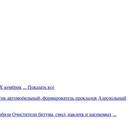
Х кембрик
... Показать все
тик автомобильный, формирователь прокладок
Аэрозольный
обиля
Очистители битума, смол, наклеек и насекомых
...