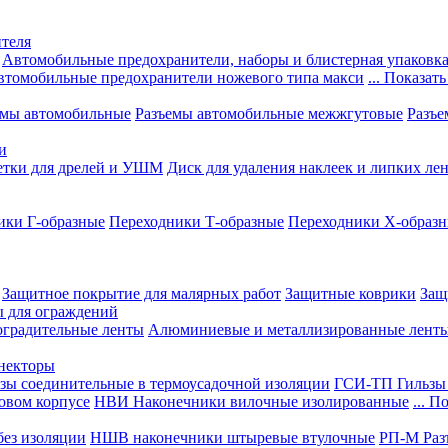
теля
Автомобильные предохранители, наборы и блистерная упаковк
втомобильные предохранители ножевого типа макси
... Показать
емы автомобильные
Разъемы автомобильные межжгутовые
Разъе
и
етки для дрелей и УШМ
Диск для удаления наклеек и липких ле
ики Г-образные
Переходники Т-образные
Переходники Х-образ
Защитное покрытие для малярных работ
Защитные коврики
Защ
ы для ограждений
оградительные ленты
Алюминиевые и металлизированные лент
ннекторы
зы соединительные в термоусадочной изоляции
ГСИ-ТП Гильзы 
овом корпусе
НВИ Наконечники вилочные изолированные
... П
ез изоляции
НШВ наконечники штыревые втулочные
РП-М Раз