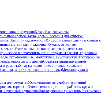
монтажная продукция
Батарейки, элементы
обильный крепеж
Паста, крем и лосьоны для очистки
 лампы
Автопринадлежности
Индустриальная химия и смазки с
ивные материалы, наждачная бумага, отрезные
скотч, клейкие ленты, сигнальные ленты, ленты для
ктрический и автомобильный инструмент
Краски, грунтовки,
вода автомобильные, монтажные, акустические
Протирочные
тчики, миксеры для дрелей
Средства индивидуальной
а и ремонта
Хомуты червячные, силовые, стальные
паковка, пакеты, зип-локи (грипперы)
Металлорукав и
боры для ремонта
Обслуживание автомобиля в зимний
роселя, тормозов
Очистители кондиционера
Паста, крем и
и, аэрозольная упаковка
Вал-втулочные фиксаторы
Раскоксовка