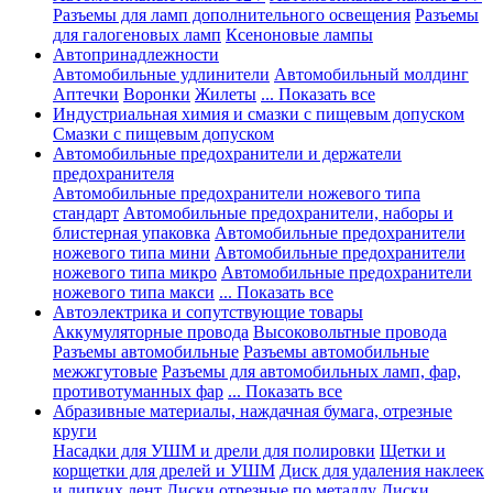
Разъемы для ламп дополнительного освещения
Разъемы
для галогеновых ламп
Ксеноновые лампы
Автопринадлежности
Автомобильные удлинители
Автомобильный молдинг
Аптечки
Воронки
Жилеты
... Показать все
Индустриальная химия и смазки с пищевым допуском
Смазки с пищевым допуском
Автомобильные предохранители и держатели
предохранителя
Автомобильные предохранители ножевого типа
стандарт
Автомобильные предохранители, наборы и
блистерная упаковка
Автомобильные предохранители
ножевого типа мини
Автомобильные предохранители
ножевого типа микро
Автомобильные предохранители
ножевого типа макси
... Показать все
Автоэлектрика и сопутствующие товары
Аккумуляторные провода
Высоковольтные провода
Разъемы автомобильные
Разъемы автомобильные
межжгутовые
Разъемы для автомобильных ламп, фар,
противотуманных фар
... Показать все
Абразивные материалы, наждачная бумага, отрезные
круги
Насадки для УШМ и дрели для полировки
Щетки и
корщетки для дрелей и УШМ
Диск для удаления наклеек
и липких лент
Диски отрезные по металлу
Диски