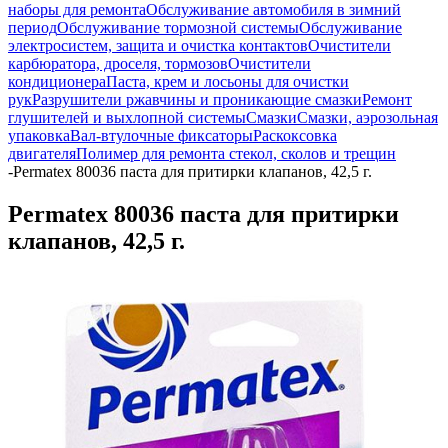
наборы для ремонта
Обслуживание автомобиля в зимний
период
Обслуживание тормозной системы
Обслуживание
электросистем, защита и очистка контактов
Очистители
карбюратора, дроселя, тормозов
Очистители
кондиционера
Паста, крем и лосьоны для очистки
рук
Разрушители ржавчины и проникающие смазки
Ремонт
глушителей и выхлопной системы
Смазки
Смазки, аэрозольная
упаковка
Вал-втулочные фиксаторы
Раскоксовка
двигателя
Полимер для ремонта стекол, сколов и трещин
-
Permatex 80036 паста для притирки клапанов, 42,5 г.
Permatex 80036 паста для притирки
клапанов, 42,5 г.