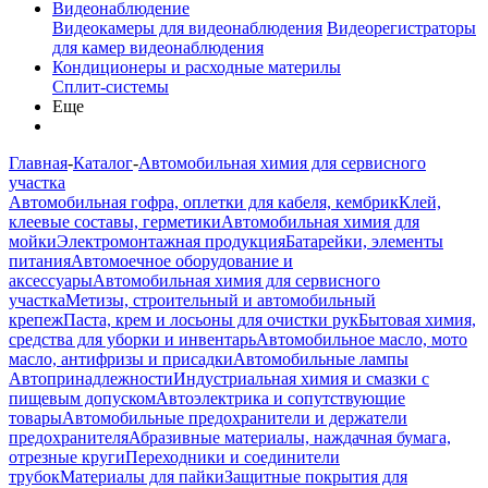
Видеонаблюдение
Видеокамеры для видеонаблюдения
Видеорегистраторы
для камер видеонаблюдения
Кондиционеры и расходные материлы
Сплит-системы
Еще
Главная
-
Каталог
-
Автомобильная химия для сервисного
участка
Автомобильная гофра, оплетки для кабеля, кембрик
Клей,
клеевые составы, герметики
Автомобильная химия для
мойки
Электромонтажная продукция
Батарейки, элементы
питания
Автомоечное оборудование и
аксессуары
Автомобильная химия для сервисного
участка
Метизы, строительный и автомобильный
крепеж
Паста, крем и лосьоны для очистки рук
Бытовая химия,
средства для уборки и инвентарь
Автомобильное масло, мото
масло, антифризы и присадки
Автомобильные лампы
Автопринадлежности
Индустриальная химия и смазки с
пищевым допуском
Автоэлектрика и сопутствующие
товары
Автомобильные предохранители и держатели
предохранителя
Абразивные материалы, наждачная бумага,
отрезные круги
Переходники и соединители
трубок
Материалы для пайки
Защитные покрытия для