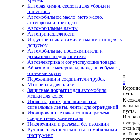
крепеж
Бытовая химия, средства для уборки и
инвентарь
Автомобильное масло, мото масло,
антифризы и присадки
Автомобильные лампы
Автопринадлежности
Индустриальная химия и смазки с пищевым
допуском
Автомобильные предохранители и
держатели предохранителя
Автоэлектрика и сопутствующие товары
Абразивные материалы, наждачная бумага,
отрезные круги
0
Переходники и соединители трубок
0
Материалы для пайки
Корзин
Защитные покрытия для автомобиля,
пуста
мешки для колес
К сожа
Изолента, скотч, клейкие ленты,
ваша ко
сигнальные ленты, ленты для ограждений
пуста.
Изолированные наконечники, разъемы,
Исправи
соединители, коннекторы
недора
Наконечники и разъемы без изоляции
очень п
Ручной, электрический и автомобильный
выберит
инструмент
каталог