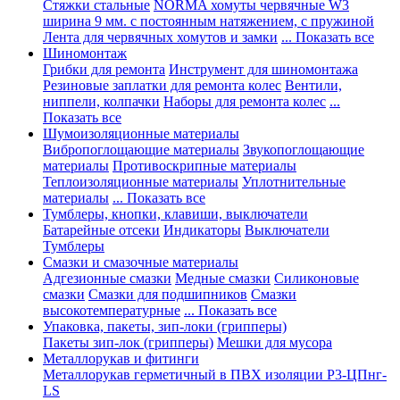
Стяжки стальные
NORMA хомуты червячные W3
ширина 9 мм. с постоянным натяжением, с пружиной
Лента для червячных хомутов и замки
... Показать все
Шиномонтаж
Грибки для ремонта
Инструмент для шиномонтажа
Резиновые заплатки для ремонта колес
Вентили,
ниппели, колпачки
Наборы для ремонта колес
...
Показать все
Шумоизоляционные материалы
Вибропоглощающие материалы
Звукопоглощающие
материалы
Противоскрипные материалы
Теплоизоляционные материалы
Уплотнительные
материалы
... Показать все
Тумблеры, кнопки, клавиши, выключатели
Батарейные отсеки
Индикаторы
Выключатели
Тумблеры
Смазки и смазочные материалы
Адгезионные смазки
Медные смазки
Силиконовые
смазки
Смазки для подшипников
Смазки
высокотемпературные
... Показать все
Упаковка, пакеты, зип-локи (грипперы)
Пакеты зип-лок (грипперы)
Мешки для мусора
Металлорукав и фитинги
Металлорукав герметичный в ПВХ изоляции Р3-ЦПнг-
LS