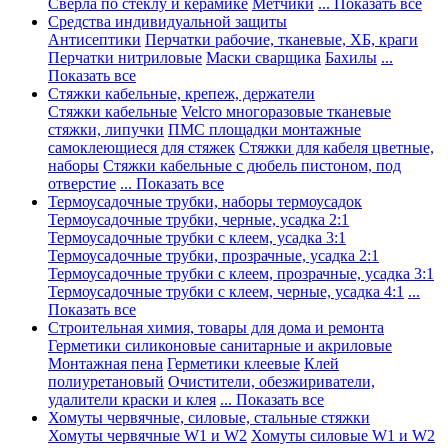
Сверла по стеклу и керамике
Метчики
... Показать все
Средства индивидуальной защиты
Антисептики
Перчатки рабочие, тканевые, ХБ, краги
Перчатки нитриловые
Маски сварщика
Бахилы
...
Показать все
Стяжки кабельные, крепеж, держатели
Стяжки кабельные
Velcro многоразовые тканевые
стяжки, липучки
ПМС площадки монтажные
самоклеющиеся для стяжек
Стяжки для кабеля цветные,
наборы
Стяжки кабельные с дюбель пистоном, под
отверстие
... Показать все
Термоусадочные трубки, наборы термоусадок
Термоусадочные трубки, черные, усадка 2:1
Термоусадочные трубки с клеем, усадка 3:1
Термоусадочные трубки, прозрачные, усадка 2:1
Термоусадочные трубки с клеем, прозрачные, усадка 3:1
Термоусадочные трубки с клеем, черные, усадка 4:1
...
Показать все
Строительная химия, товары для дома и ремонта
Герметики силиконовые санитарные и акриловые
Монтажная пена
Герметики клеевые
Клей
полиуретановый
Очистители, обезжириватели,
удалители краски и клея
... Показать все
Хомуты червячные, силовые, стальные стяжки
Хомуты червячные W1 и W2
Хомуты силовые W1 и W2