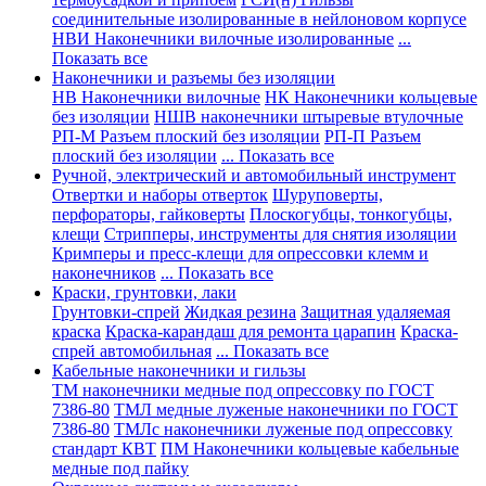
соединительные изолированные в нейлоновом корпусе
НВИ Наконечники вилочные изолированные
...
Показать все
Наконечники и разъемы без изоляции
НВ Наконечники вилочные
НК Наконечники кольцевые
без изоляции
НШВ наконечники штыревые втулочные
РП-М Разъем плоский без изоляции
РП-П Разъем
плоский без изоляции
... Показать все
Ручной, электрический и автомобильный инструмент
Отвертки и наборы отверток
Шуруповерты,
перфораторы, гайковерты
Плоскогубцы, тонкогубцы,
клещи
Стрипперы, инструменты для снятия изоляции
Кримперы и пресс-клещи для опрессовки клемм и
наконечников
... Показать все
Краски, грунтовки, лаки
Грунтовки-спрей
Жидкая резина
Защитная удаляемая
краска
Краска-карандаш для ремонта царапин
Краска-
спрей автомобильная
... Показать все
Кабельные наконечники и гильзы
ТМ наконечники медные под опрессовку по ГОСТ
7386-80
ТМЛ медные луженые наконечники по ГОСТ
7386-80
ТМЛс наконечники луженые под опрессовку
стандарт КВТ
ПМ Наконечники кольцевые кабельные
медные под пайку