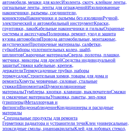
автомобиля, мешки для колес
Изолента, скотч, клейкие ленты,
сигнальные ленты, ленты для ограждений
Изолированные
наконечники, разъемы, соединители,
коннекторы
Наконечники и разъемы без изоляции
Ручной,
электрический и автомобильный инструмент
Краски,
грунтовки, лаки
Кабельные наконечники и гильзы
Охранные
системы и аксессуары
Полировка, ремонт, уход и защита
кузова автомобиля
Провода автомобильные, монтажные,
акустические
Протирочные материалы, салфетки,
губки
Наборы уплотнительных колец, шайб,
шплинтов
Сварочные материалы
Сверла, полотна, плашки,
метчики, миксеры для дрелей
Средства индивидуальной
защиты
Стяжки кабельные, крепеж,
держатели
Термоусадочные трубки, наборы
термоусадок
Строительная химия, товары для дома и
ремонта
Хомуты червячные, силовые, стальные
стяжки
Шиномонтаж
Шумоизоляционные
материалы
Тумблеры, кнопки, клавиши, выключатели
Смазки
и смазочные материалы
Упаковка, пакеты, зип-локи
(грипперы)
Металлорукав и
фитинги
Видеонаблюдение
Кондиционеры и расходные
материлы
-
Специальные продукты для ремонта
Герметики радиатора и устранители течи
Клеи универсальные,
эпоксидные смолы, цианоакрилаты
Клей для лобовых стекол,