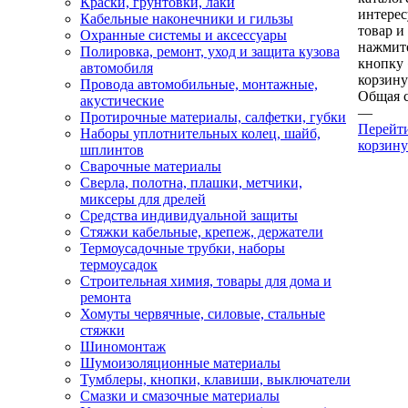
Краски, грунтовки, лаки
интере
Кабельные наконечники и гильзы
товар и
Охранные системы и аксессуары
нажмит
Полировка, ремонт, уход и защита кузова
кнопку
автомобиля
корзину
Провода автомобильные, монтажные,
Общая 
акустические
—
Протирочные материалы, салфетки, губки
Перейт
Наборы уплотнительных колец, шайб,
корзину
шплинтов
Сварочные материалы
Сверла, полотна, плашки, метчики,
миксеры для дрелей
Средства индивидуальной защиты
Стяжки кабельные, крепеж, держатели
Термоусадочные трубки, наборы
термоусадок
Строительная химия, товары для дома и
ремонта
Хомуты червячные, силовые, стальные
стяжки
Шиномонтаж
Шумоизоляционные материалы
Тумблеры, кнопки, клавиши, выключатели
Смазки и смазочные материалы