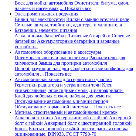
Воск для мойки автомобиля
Очистители битума, смол,
наклеек и насекомых
... Показать все
Электромонтажная продукция
Вилки для электросетей
Вилки с выключателем и реле
Сетевые шнуры, тройники, адаптеры и удлинители
Батарейки, элементы питания
Алкалиновые батарейки
Литиевые батарейки
Солевые
батарейки
Аккумуляторные батарейки и зарядные
устройства
Автомоечное оборудование и аксессуары
Пневмораспылители, распылители
Распылители для
химчистки
Замша для протирки автомобиля
Пенообразующие насадки
Салфетки из микрофибры для
автомобиля
... Показать все
Автомобильная химия для сервисного участка
Герметики радиатора и устранители течи
Клеи
универсальные, эпоксидные смолы, цианоакрилаты
Клей для лобовых стекол, наборы для ремонта
Обслуживание автомобиля в зимний период
Обслуживание тормозной системы
... Показать все
Метизы, строительный и автомобильный крепеж
Анкерная техника
Анкер клиновой с гайкой
Анкерный
болт с гайкой
Анкерный болт с шестигранной головкой
Болты
Болты с полной резьбой, шестигранная головка,
оцинкованные, DIN933, ГОСТ 7798-70