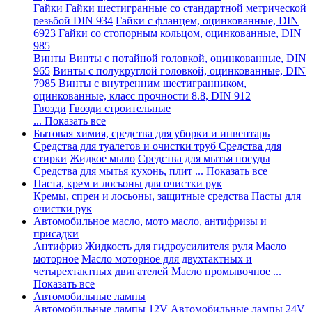
Гайки
Гайки шестигранные со стандартной метрической
резьбой DIN 934
Гайки с фланцем, оцинкованные, DIN
6923
Гайки со стопорным кольцом, оцинкованные, DIN
985
Винты
Винты с потайной головкой, оцинкованные, DIN
965
Винты с полукруглой головкой, оцинкованные, DIN
7985
Винты с внутренним шестигранником,
оцинкованные, класс прочности 8.8, DIN 912
Гвозди
Гвозди строительные
... Показать все
Бытовая химия, средства для уборки и инвентарь
Средства для туалетов и очистки труб
Средства для
стирки
Жидкое мыло
Средства для мытья посуды
Средства для мытья кухонь, плит
... Показать все
Паста, крем и лосьоны для очистки рук
Кремы, спреи и лосьоны, защитные средства
Пасты для
очистки рук
Автомобильное масло, мото масло, антифризы и
присадки
Антифриз
Жидкость для гидроусилителя руля
Масло
моторное
Масло моторное для двухтактных и
четырехтактных двигателей
Масло промывочное
...
Показать все
Автомобильные лампы
Автомобильные лампы 12V
Автомобильные лампы 24V