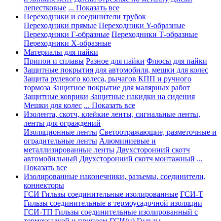
лепестковые
... Показать все
Переходники и соединители трубок
Переходники прямые
Переходники Y-образные
Переходники Г-образные
Переходники Т-образные
Переходники Х-образные
Материалы для пайки
Припои и сплавы
Разное для пайки
Флюсы для пайки
Защитные покрытия для автомобиля, мешки для колес
Защита рулевого колеса, рычагов КПП и ручного
тормоза
Защитное покрытие для малярных работ
Защитные коврики
Защитные накидки на сидения
Мешки для колес
... Показать все
Изолента, скотч, клейкие ленты, сигнальные ленты,
ленты для ограждений
Изоляционные ленты
Светоотражающие, разметочные и
оградительные ленты
Алюминиевые и
металлизированные ленты
Двухсторонний скотч
автомобильный
Двухсторонний скотч монтажный
...
Показать все
Изолированные наконечники, разъемы, соединители,
коннекторы
ГСИ Гильзы соединительные изолированные
ГСИ-Т
Гильзы соединительные в термоусадочной изоляции
ГСИ-ТП Гильзы соединительные изолированный с
термоусадкой и припоем
ГСИ(н) Гильзы