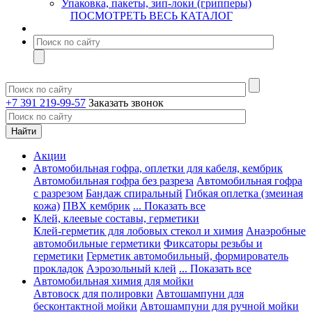
Упаковка, пакеты, зип-локи (грипперы)
ПОСМОТРЕТЬ ВЕСЬ КАТАЛОГ
+7 391 219-99-57
Заказать звонок
Акции
Автомобильная гофра, оплетки для кабеля, кембрик
Автомобильная гофра без разреза
Автомобильная гофра
с разрезом
Бандаж спиральный
Гибкая оплетка (змеиная
кожа)
ПВХ кембрик
... Показать все
Клей, клеевые составы, герметики
Клей-герметик для лобовых стекол и химия
Анаэробные
автомобильные герметики
Фиксаторы резьбы и
герметики
Герметик автомобильный, формирователь
прокладок
Аэрозольный клей
... Показать все
Автомобильная химия для мойки
Автовоск для полировки
Автошампуни для
бесконтактной мойки
Автошампуни для ручной мойки