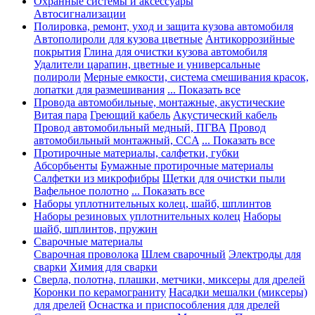
Охранные системы и аксессуары
Автосигнализации
Полировка, ремонт, уход и защита кузова автомобиля
Автополироли для кузова цветные
Антикоррозийные
покрытия
Глина для очистки кузова автомобиля
Удалители царапин, цветные и универсальные
полироли
Мерные емкости, система смешивания красок,
лопатки для размешивания
... Показать все
Провода автомобильные, монтажные, акустические
Витая пара
Греющий кабель
Акустический кабель
Провод автомобильный медный, ПГВА
Провод
автомобильный монтажный, CCA
... Показать все
Протирочные материалы, салфетки, губки
Абсорбьенты
Бумажные протирочные материалы
Салфетки из микрофибры
Щетки для очистки пыли
Вафельное полотно
... Показать все
Наборы уплотнительных колец, шайб, шплинтов
Наборы резиновых уплотнительных колец
Наборы
шайб, шплинтов, пружин
Сварочные материалы
Сварочная проволока
Шлем сварочный
Электроды для
сварки
Химия для сварки
Сверла, полотна, плашки, метчики, миксеры для дрелей
Коронки по керамограниту
Насадки мешалки (миксеры)
для дрелей
Оснастка и приспособления для дрелей